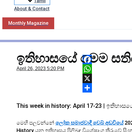
Tamil
About & Contact
Monthly Magazine
ඉතිහාසයේ මෙම සතිය:
Facebook
April 26, 2023
5:20 PM
WhatsApp
X
Share
This week in history: April 17-23 | ඉතිහාසය
මෙහි පලවන්නේ
ලෝක සමාජවාදී වෙබ් අඩවියේ
202
History යන ඉතිහාසය පිලිබඳ විශේෂාංග තීරුවේ සි