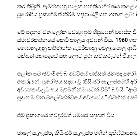
කර තිබුනි. ඇමරිකානු පාලක පන්තිය තීරණය කළේ ද
යුරෝපීය ප්‍රකෘතිමත් කිරීම සඳහා බිලියන ගනන් ලබ
මේ පදනම මත ලෝක වෙළෙඳාම ශීඝ්‍රයෙන් ව්‍යාප්ත 
ස්ථාවරකරනයේ කෙටි කාලය අවසන් විය. 1960 ගනන
ගොඩනැගුනු කර්මාන්ත ඇමරිකානු වෙලඳපොල ආධිප
එක්සත් ජනපදයේ සහ ලොව පුරා කම්කරුවන් විශාල 
ලෝක සමාජවාදී වෙබ් අඩවියේ එක්සත් ජනපද පුරෝගාමිය
කෙරුනේ, යුරෝපය සඳහා වූ කිසිංජර් සැලැස්මෙහි 
අවශ්‍යතාවලට එය මුළුමනින්ම යටත් වීම” බවයි. “ඇමර
සූදානම් වන ම්ලේච්ඡත්වයේ අවතාරය ” එමඟින් ඉස්ම
එම ප්‍රකාශයේ තවදුරටත් මෙසේ සඳහන් විය:
මාෂල් සැලැස්ම, කිසිංජර් සැලැස්ම මගින් ප්‍රතිස්ථ