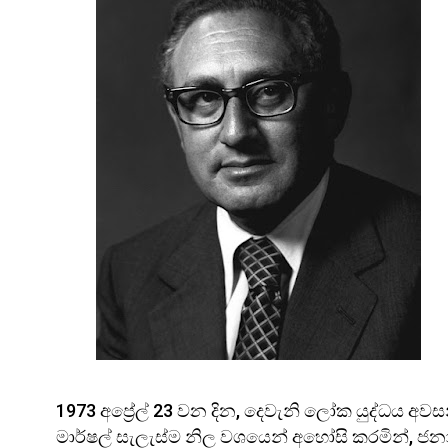
1973 අප්‍රේල් 23 වන දින, දෙවැනි ලෝක යුද්ධය අවසන
මාර්ෂල් සැලැස්ම නිල වශයෙන් අහෝසි කරමින්, ජන