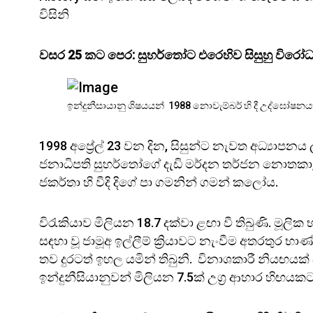
විසිනි
වසර 25 කට පෙර: සුහර්තෝට එරෙහිව සිසුහු විරෝ
ඉන්දුනීසායානු ශිෂයයන් 1988 නොවැම්බර් හි දී උද්ඝෝෂන
1998 අප්‍රේල් 23 වන දින, සිසුන්ට නැවත අධ්‍යාප
ජනාධිපති සුහර්තෝගේ දැඩි මර්දන තර්ජන නොතකා, ඉන
ජකර්තා හි වීදි දිගේ පා ගමනින් ගමන් කලෝය.
විරැකියාව මිලියන 18.7 දක්වා ළඟා වී තිබුණි. මූලි
සඳහා වූ ජාමූඅ ඉල්ලීම් ක්‍රියාවට නැංවීම අතරතුර
තව දුරටත් ඉහල යමින් තිබුනි. විනාශකාරී නියඟය
ඉන්දුනීසියානුවන් මිලියන 7.5ක් උග්‍ර ආහාර හිඟයක