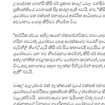
උපදේශක හෙන්රි කිසිංජර් ප්‍රකාශ කලේ ධවල මන්දි
ප්‍රතිපත්තියේ වෙනසක් සිදු කරනු ඇති බවයි. නව “කි
යුරෝපය මත එක්සත් ජනපදයේ ආර්ථික ආධිපත්‍යය 
අවධානය යොමු කිරීමට නියමිත විය.
“ආර්ථික ස්වයං අභිලාෂයන් ඒකපාර්ශ්විකව හඹා යා
හරින බවටත්, යුරෝපය පොදු ආරක්ෂාවේ බරෙහි ස
පැමිනිලි තිබේ,”යැයි කිසිංජර් සිය කතාවේදී පැවසීය. 
යුරෝපයට යන බව නිවේදනය කරමින්, කිසිංජර් තවද
අත්ලාන්තික් හවුල්කරුවන්ට යෝජනා කරන්නේ, ව
විට, අප, අනාගතය සඳහා ඉලක්ක පිහිටුවමින් තමන්, න
ඇති” බවයි.
මාෂල් සැලැස්මේ එක් ඉලක්කයක් වූයේ එක්සත් ජ
යුරෝපයේ ආර්ථිකය ප්‍රකෘතිමත් කිරීම උත්තේජනය කි
වැළැක්වීමයි. සමාජවාදයට සහ රුසියානු විප්ලවයේ 
ගණනකගේ විනාශය හා දරිද්‍රතාවය යුරෝපයේ සහ 