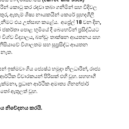
රීන් කොටු කර රඳවා තබා ගනිමින් සහ වීදිවල
ුර, ඇතැම් ශිෂ්‍ය නායකයින් කෙරේ සුහදශීලී
ැනීමට එය උත්සාහ කළේය. අප්‍රේල් 18 වන දින,
කර්තා පොළ භූමියේ දී බෙහෙවින් ප‍්‍රසිද්ධියට
ාවේ විශ්ව විද්‍යාලය, බන්ඩුං තාක්ෂන ආයතනය සහ
ුනීසියාවේ විශාලතම සහ සුප්‍රසිද්ධ ආයතන
ේ නැත.
 ඉක්මවා ගිය ජ්‍යෙෂ්ඨ හමුදා නිලධාරීන්, රාජ්‍ය
ා ආර්ථික විචාරකයන් පිරිසක් එහි වූහ. සහභාගී
ුක්මනා, ප්‍රධාන ආර්ථික අමාත්‍ය ගිනන්ජාර්
රන්තෝ ඇතුලත් වූහ.
ානය නිවේදනය කරයි.