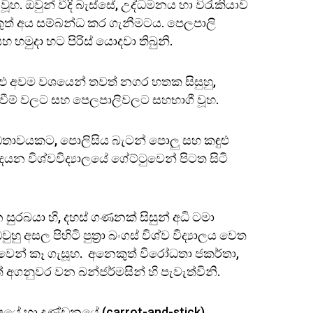
වූහ. ඔවුන් වීදි බැස්සේ, උද්ධමනය හා විරැකියාව
ුත් අය සම්බන්ධ කර ගැනීමටය. පෙලපාලි
 හමුදා භට පිරිස් යොදවා තිබුනි.
තුළු අවම වශයෙන් තවත් නගර හතක සිසුහු,
වීම් වලට සහ පෙලපාලිවලට සහභාගී වූහ.
රෝධතාවයකට, පොලිසිය බැටන් පොලු සහ කඳුළු
දයන විශ්වවිද්‍යාලයේ ගේට්ටුවෙන් පිටත සිටි
 සුරබයා හි, දහස් ගණනක් සිසුන් අධි ටමා
 අසල පිහිටි පුත්‍රා බංගස් විශ්ව විද්‍යාලය වෙත
නුවෙන් කෑ ගැසූහ. අනෙකුත් විරෝධතා ජකර්තා,
අගනුවර වන බන්ජර්මසින් හි පැවැත්විනි.
ේ හා දණ්ඩනයේ (carrot-and-stick)