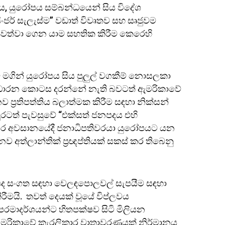
රය, යුරෝපය සම්බන්ධයෙන් සිය විදේශ
සිංජර් සැලැස්ම” වඩාත් විවෘතව සහ සෘජුවම
පවත්වා ගෙන යාම සහතික කිරීම කෙරෙහි
ම මගින් යුරෝපය සිය පුලුල් වගකීම් නොසලකා
ාධාරන කොටස දරන්නේ නැති බවටත් ඇමරිකාවේ
නව ප්‍රතිපත්තිය බලාත්මක කිරීම සඳහා නික්සන්
ුරටත් පැවසුවේ “එක්සත් ජනපදය එහි
සර අවසානයේදී ජනාධිපතිවරයා යුරෝපයට යන
ව අත්ලාන්තික් ප්‍රඥප්තියක් සකස් කර තිබෙනු
නපද සංගත සඳහා වෙලඳපොලවල් සැපයීම සඳහා
රීමයි. තවත් දෙයක් වූයේ විප්ලවය
පරමාදර්ශයන්ට හිතපක්ෂව සිටි මිලියන
ඇමරිකාවේ කැරලිකාර වාතාවරණයක් නිර්මානය