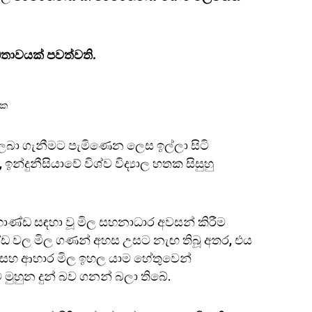
ධතාවයක් පවත්වති.
යක
නය ලබා ගැනීමට පැමිණෙන ලෙස ඉල්ලා සිටි
්දුනීසියාවේ විශ්ව විද්‍යාල හතක සිසුහු
ක භාණ්ඩ සඳහා වූ මිල සහනාධාර අවසන් කිරීම
 භාණ්ඩ වල මිල ගණන් අහස උසට නැඟ තිබූ අතර, එය
ක් සහ ආහාර මිල ඉහල යාම හේතුවෙන්
ට මුහුන දුන් බව ගනන් බලා තිබේ.