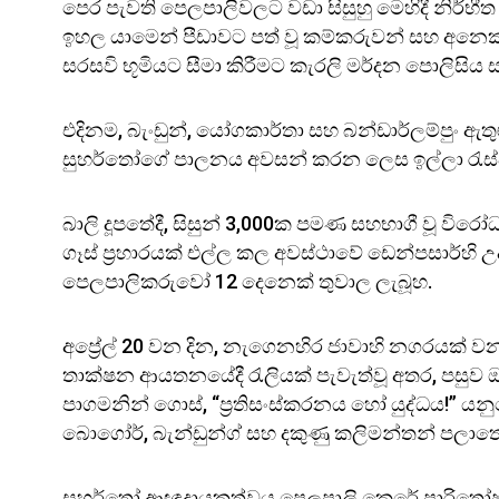
පෙර පැවති පෙලපාලිවලට වඩා සිසුහු මෙහිදී නිර්භීත 
ඉහල යාමෙන් පීඩාවට පත් වූ කම්කරුවන් සහ අනෙක
සරසවි භූමියට සීමා කිරීමට කැරලි මර්දන පොලිසිය සහ
එදිනම, බැංඩුන්, යෝගකාර්තා සහ බන්ඩාර්ලම්පුං ඇ
සුහර්තෝගේ පාලනය අවසන් කරන ලෙස ඉල්ලා රැස්
බාලි දූපතේදී, සිසුන් 3,000ක පමණ සහභාගී වූ වි
ගෑස් ප්‍රහාරයක් එල්ල කල අවස්ථාවේ ඩෙන්පසාර්හි උ
පෙලපාලිකරුවෝ 12 දෙනෙක් තුවාල ලැබූහ.
අප්‍රේල් 20 වන දින, නැගෙනහිර ජාවාහි නගරයක් වන
තාක්ෂන ආයතනයේදී රැලියක් පැවැත්වූ අතර, පසුව ඔවුහු
පාගමනින් ගොස්, “ප්‍රතිසංස්කරනය හෝ යුද්ධය!” ය
බොගෝර්, බැන්ඩුන්ග් සහ දකුණු කලිමන්තන් පලාතේ 
සුහර්තෝ ආඥාදායකත්වය පෙලපාලි කෙරේ පාරිතෝෂය