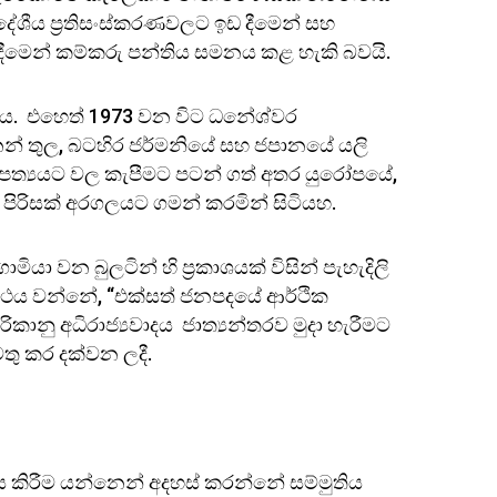
ේශීය ප්‍රතිසංස්කරණවලට ඉඩ දීමෙන් සහ
ා දීමෙන් කම්කරු පන්තිය සමනය කළ හැකි බවයි.
විය. එහෙත් 1973 වන විට ධනේශ්වර
් තුල, බටහිර ජර්මනියේ සහ ජපානයේ යලි
ත්‍යයට වල කැපීමට පටන් ගත් අතර යුරෝපයේ,
පිරිසක් අරගලයට ගමන් කරමින් සිටියහ.
ා වන බුලටින් හි ප්‍රකාශයක් විසින් පැහැදිලි
අර්ථය වන්නේ, “එක්සත් ජනපදයේ ආර්ථික
ිකානු අධිරාජ්‍යවාදය ජාත්‍යන්තරව මුදා හැරීමට
තු කර දක්වන ලදී.
ාපනය කිරීම යන්නෙන් අදහස් කරන්නේ සම්මුතිය