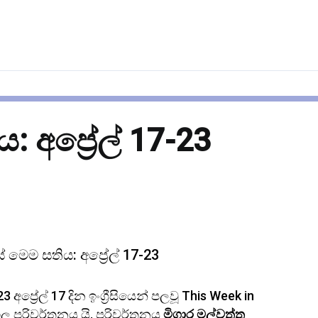
 අප්‍රේල් 17-23
ේ මෙම සතිය: අප්‍රේල් 17-23
3 අප්‍රේල් 17 දින ඉංග්‍රීසියෙන් පලවූ This Week in
ංහල පරිවර්තනය යි. පරිවර්තනය
මිගාර මල්වත්ත