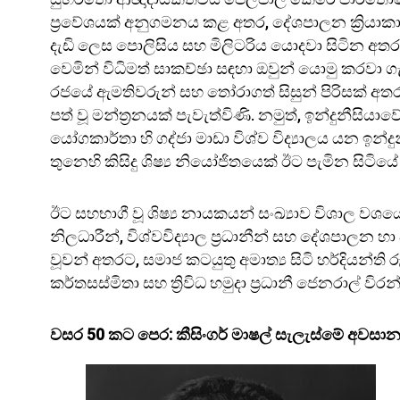
ප්‍රවේශයක් අනුගමනය කළ අතර, දේශපාලන ක්‍රියාකා
දැඩි ලෙස පොලිසිය සහ මිලිටරිය යොදවා සිටින අතරත
වෙමින් විධිමත් සාකච්ඡා සඳහා ඔවුන් යොමු කරවා ග
රජයේ ඇමතිවරුන් සහ තෝරාගත් සිසුන් පිරිසක් අතර ජ
පත් වූ මන්ත්‍රනයක් පැවැත්විණි. නමුත්, ඉන්දුනීසිය
යෝගකාර්තා හි ගද්ජා මාඩා විශ්ව විද්‍යාලය යන ඉන්ද
තුනෙහි කිසිදු ශිෂ්‍ය නියෝජිතයෙක් ඊට පැමින සිටිය
ඊට සහභාගී වූ ශිෂ්‍ය නායකයන් සංඛ්‍යාව විශාල වශයෙන්
නිලධාරීන්, විශ්වවිද්‍යාල ප්‍රධානීන් සහ දේශපාලන හ
වූවන් අතරට, සමාජ කටයුතු අමාත්‍ය සිටි හර්දියන්ති ර
කර්තසස්මිතා සහ ත්‍රිවිධ හමුදා ප්‍රධානී ජෙනරාල් වි
වසර 50 කට පෙර: කීසිංගර් මාෂල් සැලැස්මේ අවස