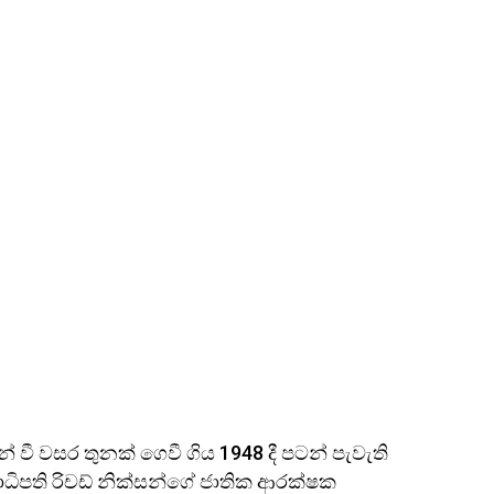
් වී වසර තුනක් ගෙවී ගිය 1948 දී පටන් පැවැති
ාධිපති රිචඩ් නික්සන්ගේ ජාතික ආරක්ෂක