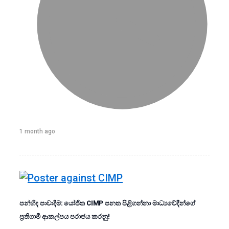
1 month ago
පන්හිඳ පාවාදීම: යෝජිත CIMP පනත පිළිගන්නා මාධ්‍යවේදීන්ගේ
ප්‍රතිගාමී ආකල්පය පරාජය කරනු!