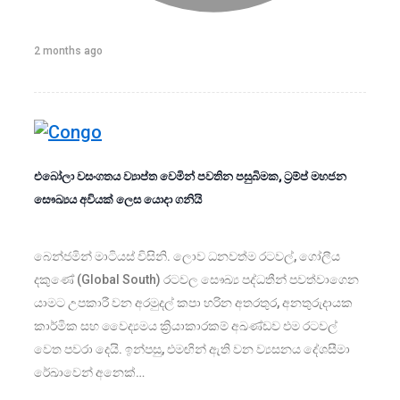
2 months ago
එබෝලා වසංගතය ව්‍යාප්ත වෙමින් පවතින පසුබිමක, ට්‍රම්ප් මහජන
සෞඛ්‍යය අවියක් ලෙස යොදා ගනියි
බෙන්ජමින් මාටියස් විසිනි. ලොව ධනවත්ම රටවල්, ගෝලීය
දකුණේ (Global South) රටවල සෞඛ්‍ය පද්ධතීන් පවත්වාගෙන
යාමට උපකාරී වන අරමුදල් කපා හරින අතරතුර, අනතුරුදායක
කාර්මික සහ වෛද්‍යමය ක්‍රියාකාරකම් අඛණ්ඩව එම රටවල්
වෙත පවරා දෙයි. ඉන්පසු, එමඟින් ඇති වන ව්‍යසනය දේශසීමා
රේඛාවෙන් අනෙක්…