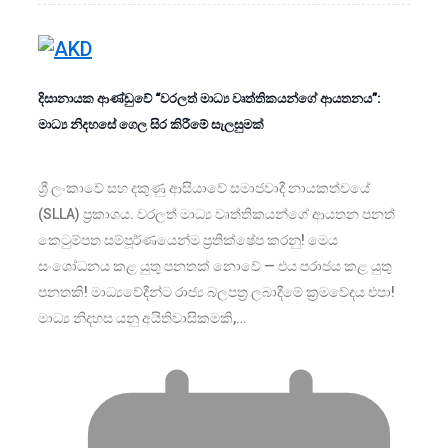
දිසානායක ආණ්ඩුවේ “වරලත් මාධ්‍ය වෘත්තිකයන්ගේ ආයතනය”:
මාධ්‍ය නිදහසේ ගෙල සිර කිරීමේ සැලසුමක්
ශ්‍රී ලංකාවේ සහ දකුණු ආසියාවේ සමාජවාදී නායකත්වයේ
(SLLA) ප්‍රකාශය. වරලත් මාධ්‍ය වෘත්තිකයන්ගේ ආයතන පනත්
කෙටුම්පත සම්පූර්ණයෙන්ම ප්‍රතික්ෂේප කරනු! මෙය
සංශෝධනය කළ යුතු පනතක් නොවේ — එය පරාජය කළ යුතු
පනතකි! මාධ්‍යවේදීන්ට රාජ්‍ය බලපත්‍ර ලබාදීමේ ක්‍රමවේදය එපා!
මාධ්‍ය නිදහස යනු අයිතිවාසිකමකි,…