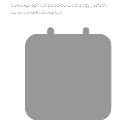
සමාජවාදය සඳහා වන සහයෝගය ධාවනය වනු ලබන්නේ,
ධනවාදය තමන්ට පිරිනමන්නේ…