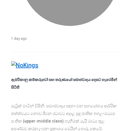
1 day ago
ඇමරිකානු කම්කරුවෝ සහ තරුණයෝ සමාජවාදය දෙසට හැරෙමින්
සිටිති
පැට්‍රික් මාටින් විසිනි. සමාජවාදය සඳහා වන සහයෝගය ආර්ථික
තත්ත්වයට නොව ජීවන රටාවට අදාළ සුදු ජාතික ඉහළ-මධ්‍යම
පංතික (upper-middle class) හැඟීමක් යැයි මාධ්‍ය තුළ
අඛණ්ඩව කරනු ලබන ප්‍රකාශය මෙයින් බොරු කෙරේ.