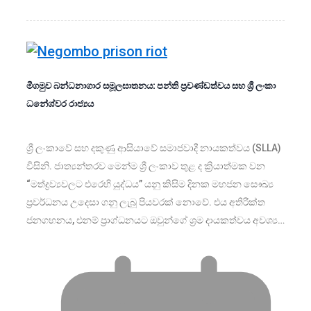
මීගමුව බන්ධනාගාර සමූලඝාතනය: පන්ති ප්‍රචණ්ඩත්වය සහ ශ්‍රී ලංකා
ධනේශ්වර රාජ්‍යය
ශ්‍රී ලංකාවේ සහ දකුණු ආසියාවේ සමාජවාදී නායකත්වය (SLLA)
විසිනි. ජාත්‍යන්තරව මෙන්ම ශ්‍රී ලංකාව තුළ ද ක්‍රියාත්මක වන
“මත්ද්‍රව්‍යවලට එරෙහි යුද්ධය” යනු කිසිම දිනක මහජන සෞඛ්‍ය
ප්‍රවර්ධනය උදෙසා ගනු ලැබූ පියවරක් නොවේ. එය අතිරික්ත
ජනගහනය, එනම් ප්‍රාග්ධනයට ඔවුන්ගේ ශ්‍රම දායකත්වය අවශ්‍ය…