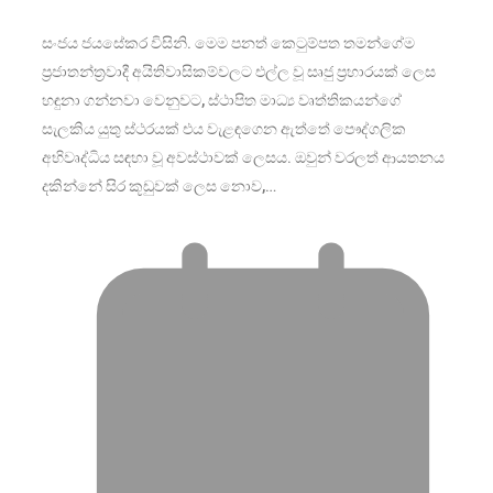
​සංජය ජයසේකර විසිනි. මෙම පනත් කෙටුම්පත තමන්ගේම
ප්‍රජාතන්ත්‍රවාදී අයිතිවාසිකම්වලට එල්ල වූ සෘජු ප්‍රහාරයක් ලෙස
හඳුනා ගන්නවා වෙනුවට, ස්ථාපිත මාධ්‍ය වෘත්තිකයන්ගේ
සැලකිය යුතු ස්ථරයක් එය වැළඳගෙන ඇත්තේ පෞද්ගලික
අභිවෘද්ධිය සඳහා වූ අවස්ථාවක් ලෙසය. ඔවුන් වරලත් ආයතනය
දකින්නේ සිර කූඩුවක් ලෙස නොව,…