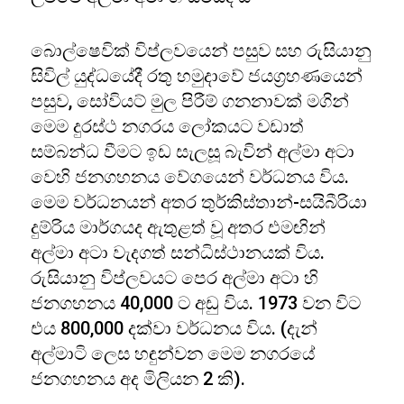
බොල්ෂෙවික් විප්ලවයෙන් පසුව සහ රුසියානු
සිවිල් යුද්ධයේදී රතු හමුදාවේ ජයග්‍රහණයෙන්
පසුව, සෝවියට් මුල පිරීම් ගනනාවක් මගින්
මෙම දුරස්ථ නගරය ලෝකයට වඩාත්
සම්බන්ධ වීමට ඉඩ සැලසූ බැවින් අල්මා අටා
වෙහි ජනගහනය වේගයෙන් වර්ධනය විය.
මෙම වර්ධනයන් අතර තුර්කිස්තාන්-සයිබීරියා
දුම්රිය මාර්ගයද ඇතුළත් වූ අතර එමඟින්
අල්මා අටා වැදගත් සන්ධිස්ථානයක් විය.
රුසියානු විප්ලවයට පෙර අල්මා අටා හි
ජනගහනය 40,000 ට අඩු විය. 1973 වන විට
එය 800,000 දක්වා වර්ධනය විය. (දැන්
අල්මාටි ලෙස හඳුන්වන මෙම නගරයේ
ජනගහනය අද මිලියන 2 කි).