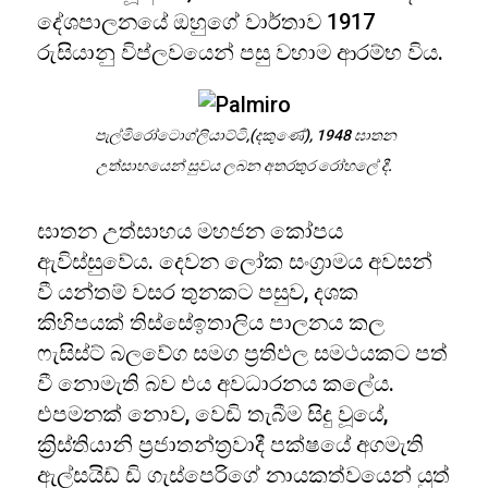
දේශපාලනයේ ඔහුගේ වාර්තාව 1917
රුසියානු විප්ලවයෙන් පසු වහාම ආරම්භ විය.
පැල්මිරෝටොග්ලියාට්ටි,(දකුණේ), 1948 ඝාතන
උත්සාහයෙන් සුවය ලබන අතරතුර රෝහලේ දී.
ඝාතන උත්සාහය මහජන කෝපය
ඇවිස්සුවේය. දෙවන ලෝක සංග්‍රාමය අවසන්
වී යන්තම් වසර තුනකට පසුව, දශක
කිහිපයක් තිස්සේඉතාලිය පාලනය කල
ෆැසිස්ට් බලවේග සමග ප්‍රතිඵල සමථයකට පත්
වී නොමැති බව එය අවධාරනය කලේය.
එපමනක් නොව, වෙඩි තැබීම සිදු වූයේ,
ක්‍රිස්තියානි ප්‍රජාතන්ත්‍රවාදී පක්ෂයේ අගමැති
ඇල්සයිඩ් ඩි ගැස්පෙරිගේ නායකත්වයෙන් යුත්