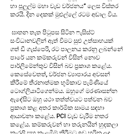
හා පුලුල්ම මහා වැඩ වර්ජනය” ලෙස විස්තර
කරයි. දින දෙකක් මුළුල්ලේ රටම අඩාල විය.
ඝාතන තැත පිටුපස සිටින ෆැසිස්ට්
සංවිධානවලින් ඈත් වීමට සුළු උත්සාහයක්
ගත් ඩී ගැස්පෙරි, රට පාලනය කරනු ලබන්නේ
පාරේ යන කම්කරුවන් විසින් නොව
පාර්ලිමේන්තුව විසින් බව ප්‍රකාශ කළේය.
කෙසේවෙතත්, වර්ජන ව්‍යාපාරය අවසන්
කිරීමේ තීරනාත්මක භූමිකාව පැමිණියේ
ටොග්ලියාටිගෙන්මය. ඔහුගේ මරණාසන්න
ඇඳේසිට ඔහු යථා තත්ත්වයට පත්වන බව
ප්‍රකාශ කළ අතර කාර්මික සාමය සඳහා
ආයාචනා කළේය. PCI වැඩ වැරීම නතර
කළේය. කම්කරුවන් හා තරුනයින් හුදකලා
කැරලි සහ කැළඹීම් කිරීමට ඉඩ හරින ලද