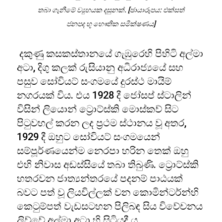
තබා ගැනීමේ ව්‍යුහයක දසුනක්. [ඡායාරූපය: එක්සත්
ජනපද භූ භෞතික සමීක්ෂණය]
දකුණු කසකස්තානයේ ගැඹුරෙහි පිහිටි අල්මා
අටා, දිගු කලක් රුසියානු අධිරාජ්‍යයේ සහ
පසුව සෝවියට් සංගමයේ දුරස්ථ මායිම්
නගරයක් විය. එය 1928 දී ජෝසප් ස්ටාලින්
විසින් ලියොන් ට්‍රොට්ස්කි මොස්කව් සිට
පිටුවහල් කරන ලද ප්‍රථම ස්ථානය වූ අතර,
1929 දී ඔහුට සෝවියට් සංගමයෙන්
සම්පූර්ණයෙන්ම නෙරපා හරින තෙක් ඔහු
එහි නිවාස අඩස්සියේ තබා තිබුණි. ට්‍රොට්ස්කි
හතරවන ජාත්‍යන්තරයේ පදනම් පාඨයක්
බවට පත් වූ ලියවිල්ලක් වන කොමින්ටර්න්හි
කෙටුම්පත් වැඩසටහන පිලිබඳ සිය විවේචනය
ලිව්වේ අල්මා අටා හි සිටියදී ය