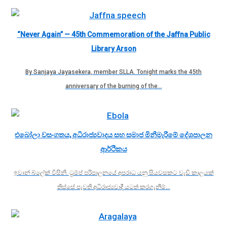
“Never Again” — 45th Commemoration of the Jaffna Public
Library Arson
By Sanjaya Jayasekera, member SLLA. Tonight marks the 45th
anniversary of the burning of the…
එබෝලා වසංගතය, අධිරාජ්‍යවාදය සහ සමාජ මිනීමැරීමේ දේශපාලන
ආර්ථිකය
ඉවාන් බ්ලේක් විසිනි. ට්‍රම්ප් පරිපාලනයේ අපරාධ යනු සියවසකට වැඩි කාලයක්
තිස්සේ පැවති අධිරාජ්‍යවාදී යටත් කරගැනීම්…