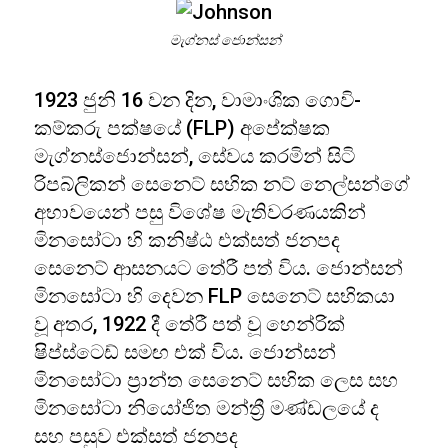
මැග්නස් ජොන්සන්
1923 ජුනි 16 වන දින, වාමාංශික ගොවි-
කම්කරු පක්ෂයේ (FLP) අපේක්ෂක
මැග්නස්ජොන්සන්, සේවය කරමින් සිටි
රිපබ්ලිකන් සෙනෙට් සභික නට් නෙල්සන්ගේ
අභාවයෙන් පසු විශේෂ මැතිවරණයකින්
මිනසෝටා හි කනිෂ්ඨ එක්සත් ජනපද
සෙනෙට් ආසනයට තේරී පත් විය. ජොන්සන්
මිනසෝටා හි දෙවන FLP සෙනෙට් සභිකයා
වූ අතර, 1922 දී තේරී පත් වූ හෙන්රික්
ෂිප්ස්ටෙඩ් සමඟ එක් විය. ජොන්සන්
මිනසෝටා ප්‍රාන්ත සෙනෙට් සභික ලෙස සහ
මිනසෝටා නියෝජිත මන්ත්‍රී මණ්ඩලයේ ද
සහ පසුව එක්සත් ජනපද