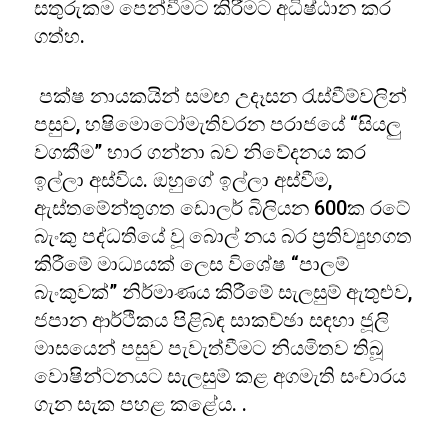
සතුරුකම පෙන්වීමට කිරීමට අධිෂ්ඨාන කර
ගත්හ.
පක්ෂ නායකයින් සමඟ උදෑසන රැස්වීම්වලින්
පසුව, හෂිමොටෝමැතිවරන පරාජයේ “සියලු
වගකීම” භාර ගන්නා බව නිවේදනය කර
ඉල්ලා අස්විය. ඔහුගේ ඉල්ලා අස්වීම,
ඇස්තමේන්තුගත ඩොලර් බිලියන 600ක රටේ
බැංකු පද්ධතියේ වූ බොල් නය බර ප්‍රතිව්‍යුහගත
කිරීමේ මාධ්‍යයක් ලෙස විශේෂ “පාලම්
බැංකුවක්” නිර්මාණය කිරීමේ සැලසුම් ඇතුළුව,
ජපාන ආර්ථිකය පිළිබඳ සාකච්ඡා සඳහා ජූලි
මාසයෙන් පසුව පැවැත්වීමට නියමිතව තිබූ
වොෂින්ටනයට සැලසුම් කළ අගමැති සංචාරය
ගැන සැක පහළ කළේය. .