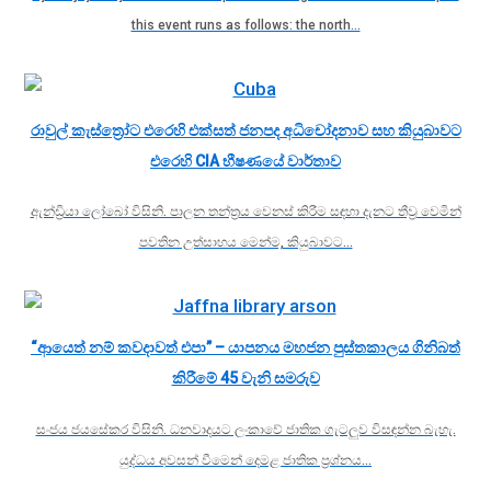
this event runs as follows: the north…
රාවුල් කැස්ත්‍රෝට එරෙහි එක්සත් ජනපද අධිචෝදනාව සහ කියුබාවට
එරෙහි CIA භීෂණයේ වාර්තාව
ඇන්ඩ්‍රියා ලෝබෝ විසිනි. පාලන තන්ත්‍රය වෙනස් කිරීම සඳහා දැනට තීව්‍ර වෙමින්
පවතින උත්සාහය මෙන්ම, කියුබාවට…
“ආයෙත් නම් කවදාවත් එපා” – යාපනය මහජන පුස්තකාලය ගිනිබත්
කිරීමේ 45 වැනි සමරුව
සංජය ජයසේකර විසිනි. ධනවාදයට ලංකාවේ ජාතික ගැටලුව විසඳන්න බැහැ.
යුද්ධය අවසන් වීමෙන් දෙමළ ජාතික ප්‍රශ්නය…