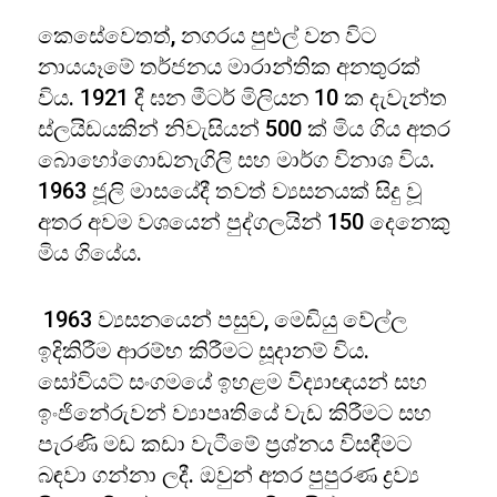
කෙසේවෙතත්, නගරය පුළුල් වන විට
නායයෑමේ තර්ජනය මාරාන්තික අනතුරක්
විය. 1921 දී ඝන මීටර් මිලියන 10 ක දැවැන්ත
ස්ලයිඩයකින් නිවැසියන් 500 ක් මිය ගිය අතර
බොහෝගොඩනැගිලි සහ මාර්ග විනාශ විය.
1963 ජූලි මාසයේදී තවත් ව්‍යසනයක් සිදු වූ
අතර අවම වශයෙන් පුද්ගලයින් 150 දෙනෙකු
මිය ගියේය.
1963 ව්‍යසනයෙන් පසුව, මෙඩියු වේල්ල
ඉදිකිරීම ආරම්භ කිරීමට සූදානම් විය.
සෝවියට් සංගමයේ ඉහළම විද්‍යාඥයන් සහ
ඉංජිනේරුවන් ව්‍යාපෘතියේ වැඩ කිරීමට සහ
පැරණි මඩ කඩා වැටීමේ ප්‍රශ්නය විසඳීමට
බඳවා ගන්නා ලදී. ඔවුන් අතර පුපුරණ ද්‍රව්‍ය