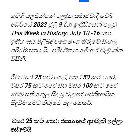
Share
මෙහි පලවන්නේ ලෝක සමාජවාදී වෙබ්
අඩවියේ 2023 ජුලි 9 දින ඉංග්‍රීසියෙන් පලවූ
This Week in History: July 10 -16 යන
ඉතිහාසය පිලිබඳ විශේෂාංග තීරුවේ සිංහල
පරිවර්තනය යි. පරිවර්තනය මිගාර මල්වත්ත
විසිනි.
මීට වසර 25 කට පෙර, වසර 50 කට පෙර,
වසර 75 කට පෙර සහ වසර 100 කට පෙර
මෙම සතිය තුළ සිදු වූ වැදගත් ඓතිහාසික
සිදුවීම් මෙම තීරුවේ පල කෙරේ.
වසර
25
කට පෙර: ජපානයේ අගමැති ඉල්ලා
අස්වෙයි