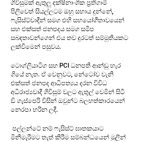
ගිවිසුමක් ඇතුලු දක්ෂිනාංශික ප්‍රතිගාමී
පිලිවෙත් සියල්ලටම ඔහු සහාය දුන්නේ,
ෆැසිස්ට්වාදීන් සමග එහි සහයෝගීතාවයෙන්
සහ එක්සත් ජනපදය සමග සමීප
සබඳතාවන්ගෙන් එය තව දුරටත් සම්මුතියකට
ලක්වීමෙන් පසුවය.
ටොග්ලියාටිග සහ PCI ධනපති ආන්ඩු හැර
ගියේ නැත. ඒ වෙනුවට, නේටෝව වැනි
එක්සත් ජනපද ආධිපත්‍යය දරන විවිධ
අධිරාජ්‍යවාදී ගිවිසුම් වලට ඇතුල් වෙමින් සිටි
ඩි ගැස්පෙරි විසින් ඔවුන්ට බලහත්කාරයෙන්
නෙරපා හරින ලදී.
පල්ලන්ටේ නම් ෆැසිස්ට් ඝාතකයාට
මිනීමැරීමට තැත් කිරීම සම්බන්ධයෙන් මුලින්