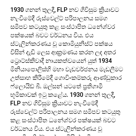
1930 ගනන් තුලදී, FLP නව ගිවිසුම ක්‍රියාවට
නැංවීමේදී රූස්වෙල්ට් පරිපාලනය සමග
සමීපව කටයුතු කළ සංස්ථාපිත ධනේශ්වර
පක්ෂයක් බවට වර්ධනය විය. එය
ස්ටැලින්කරණය වූ කොමියුනිස්ට් පක්ෂය
විසින් දැඩි ලෙස ආක්‍රමණය කරන ලද අතර
ට්‍රොට්ස්කිවාදී නායකත්වයෙන් යුත් 1934
මිනියාපොලිස්හි මහා වැඩවර්ජනය මැඩලීමට
උත්සාහ කිරීමේදී ගොවි-කම්කරු ආණ්ඩුකාර
ෆ්ලොයිඩ් බී. ඔල්සන් යටතේ ප්‍රතිගාමී
භූමිකාවක් ඉටු කළේය. 1930 ගනන් තුලදී,
FLP නව ගිවිසුම ක්‍රියාවට නැංවීමේදී
රූස්වෙල්ට් පරිපාලනය සමග සමීපව කටයුතු
කළ සංස්ථාපිත ධනේශ්වර පක්ෂයක් බවට
වර්ධනය විය. එය ස්ටැලින්කරණය වූ