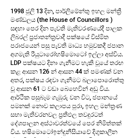
1998 ජුලි 13 දින, පාර්ලිමේන්තු ඉහල මන්ත්‍රී
මණ්ඩලය (the House of Councillors )
සඳහා පෙර දින පැවති මැතිවරණයේදී පාලක
ලිබරල් ප්‍රජාතන්ත්‍රවාදී පක්ෂයේ විස්මිත
පරාජයෙන් පසු පැවති මාධ්‍ය හමුවකදී ජපාන
අගමැති රීයුටාරෝහෂිමොටෝ ඉල්ලා අස්විය.
LDP පක්ෂයට දිනා ගැනීමට හැකි වූයේ තරඟ
කළ ආසන 126 න් ආසන 44 ක් පමණක් වන
අතර, පක්ෂය රඳවා ගැනීමට බලාපොරොත්තු
වූ ආසන 61 ට වඩා බෙහෙවින් අඩු විය.
ආර්ථික පසුබෑම ගැඹුරු වන විට, ජපානයේ
පමනක් නොව කලාපය පුරා, ඉහල මන්ත්‍රණ
සභා මැතිවරනවල ප්‍රතිඵල තවදුරටත්
දේශපාලන අස්ථාවරත්වයේ පෙර නිමිත්තක්
විය. හෂිමොටෝඉන්දුනීසියාවේ දිගුකාලීන