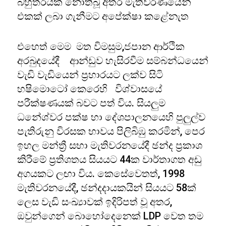
බහුතරයක් නොතිබූ අතර මැතිවරණයෙන්
එකක් ලබා ගැනීමට අපේක්ෂා කළේනැත
එහෙත් මෙම මත විමසුම,ජපාන ආර්ථික
අරබුදයේදී ආන්ඩුව හැසිරවීම සම්බන්ධයෙන්
වැඩි වැඩියෙන් ප්‍රහාරයට ලක්ව සිටි
හෂිමොටෝ කෙරෙහි විශ්වාසයේ
පරීක්ෂණයක් බවට පත් විය. සියලුම
ධනේශ්වර පක්ෂ හා දේශපාලනයෙහි පුලුල්ව
පැතිරුනු විරසක භාවය පිලිබිඹු කරමින්, පෙර
ඉහල මන්ත්‍රී සභා මැතිවරනයේදී ඡන්ද ප්‍රකාශ
කිරීමේ ප්‍රතිශතය සියයට 44ක වාර්තාගත අඩු
අගයකට ලඟා විය. කෙසේවෙතත්, 1998
මැතිවරනයේදී, ඡන්දදායකයින් සියයට 58ක්
ලෙස වැඩි සංඛ්‍යාවක් ඉදිරිපත් වූ අතර,
ඔවුන්ගෙන් බොහෝදෙනෙක් LDP වෙත තම