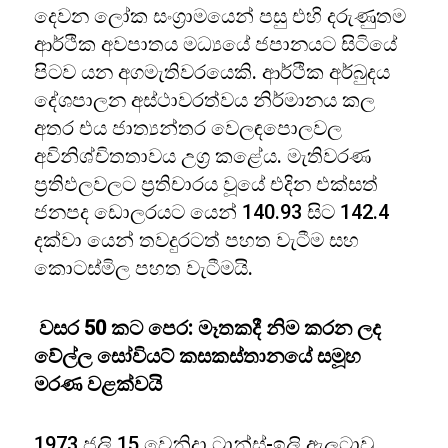
දෙවන ලෝක සංග්‍රාමයෙන් පසු එහි දරුණුතම
ආර්ථික අවපාතය මධ්‍යයේ ජපානයට සිටියේ
පිටව යන අගමැතිවරයෙකි. ආර්ථික අර්බුදය
දේශපාලන අස්ථාවරත්වය නිර්මානය කල
අතර එය ජාත්‍යන්තර වෙලඳපොලවල
අවිනිශ්චිතතාවය උග්‍ර කළේය. මැතිවරණ
ප්‍රතිඵලවලට ප්‍රතිචාරය වූයේ එදින එක්සත්
ජනපද ඩොලරයට යෙන් 140.93 සිට 142.4
දක්වා යෙන් තවදුරටත් පහත වැටීම සහ
කොටස්මිල පහත වැටීමයි.
වසර 50 කට පෙර: මෑතකදී නිම කරන ලද
වේල්ල සෝවියට් කසකස්තානයේ සමූහ
මරණ වළක්වයි
1973 ජුලි 15 වෙනිදා ට්‍රාන්ස්-ඉලි ඇලටාවු