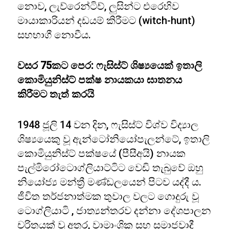
නොව, ලැව්රෙන්ටිව්, ලුසින්ට එරෙහිව
මායාකාරියන් දඩයම් කිරීමට (witch-hunt)
සහභාගී නොවීය.
වසර
75
කට පෙර: ෆැසිස්ට් ශිෂ්‍යයෙක් ඉතාලි
කොමියුනිස්ට් පක්ෂ නායකයා ඝාතනය
කිරීමට තැත් කරයි
1948 ජූලි 14 වන දින, ෆැසිස්ට් විශ්ව විද්‍යාල
ශිෂ්‍යයෙකු වූ ඇන්ටෝනියෝපැලන්ටේ, ඉතාලි
කොමියුනිස්ට් පක්ෂයේ (පීසීඅයි) නායක
පැල්මිරෝටොග්ලියාට්ටිට වෙඩි තැබුවේ ඔහු
නියෝජ්‍ය මන්ත්‍රී මණ්ඩලයෙන් පිටව යද්දී ය.
ජීවිත තර්ජනාත්මක තුවාල වලට ගොදුරු වූ
ටොග්ලියාටි , ජාත්‍යන්තරව දන්නා දේශපාලන
චරිතයක් වූ අතර, වාමාංශික සහ සමාජවාදී