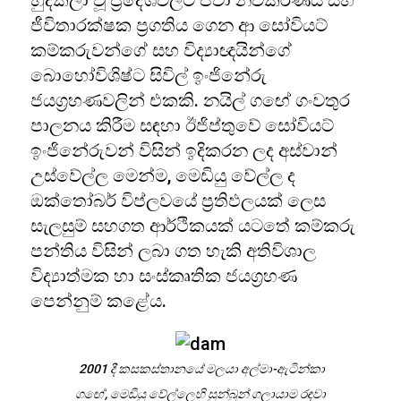
හුදකලා වූ ප්‍රදේශවලට පවා නවීකරණය සහ
ජීවිතාරක්ෂක ප්‍රගතිය ගෙන ආ සෝවියට්
කම්කරුවන්ගේ සහ විද්‍යාඥයින්ගේ
බොහෝවිශිෂ්ට සිවිල් ඉංජිනේරු
ජයග්‍රහණවලින් එකකි. නයිල් ගඟේ ගංවතුර
පාලනය කිරීම සඳහා ඊජිප්තුවේ සෝවියට්
ඉංජිනේරුවන් විසින් ඉදිකරන ලද අස්වාන්
උස්වේල්ල මෙන්ම, මෙඩියු වේල්ල ද
ඔක්තෝබර් විප්ලවයේ ප්‍රතිඵලයක් ලෙස
සැලසුම් සහගත ආර්ථිකයක් යටතේ කම්කරු
පන්තිය විසින් ලබා ගත හැකි අතිවිශාල
විද්‍යාත්මක හා සංස්කෘතික ජයග්‍රහණ
පෙන්නුම් කළේය.
2001 දී කසකස්තානයේ මලයා අල්මා-ඇටින්කා
ගඟේ, මෙඩියු වේල්ලෙහි සුන්බුන් ගලායාම රඳවා