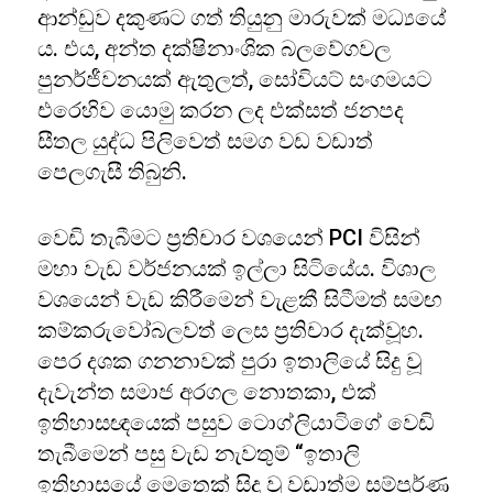
ආන්ඩුව දකුණට ගත් තියුනු මාරුවක් මධ්‍යයේ
ය. එය, අන්ත දක්ෂිනාංශික බලවේගවල
පුනර්ජීවනයක් ඇතුලත්, සෝවියට් සංගමයට
එරෙහිව යොමු කරන ලද එක්සත් ජනපද
සීතල යුද්ධ පිලිවෙත් සමග වඩ වඩාත්
පෙලගැසී තිබුනි.
වෙඩි තැබීමට ප්‍රතිචාර වශයෙන් PCI විසින්
මහා වැඩ වර්ජනයක් ඉල්ලා සිටියේය. විශාල
වශයෙන් වැඩ කිරීමෙන් වැළකී සිටීමත් සමඟ
කම්කරුවෝබලවත් ලෙස ප්‍රතිචාර දැක්වූහ.
පෙර දශක ගනනාවක් පුරා ඉතාලියේ සිදු වූ
දැවැන්ත සමාජ අරගල නොතකා, එක්
ඉතිහාසඥයෙක් පසුව ටොග්ලියාටිගේ වෙඩි
තැබීමෙන් පසු වැඩ නැවතුම් “ඉතාලි
ඉතිහාසයේ මෙතෙක් සිදු වූ වඩාත්ම සම්පූර්ණ