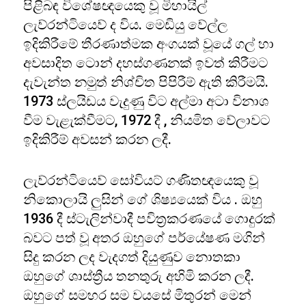
පිළිබඳ විශේෂඥයෙකු වූ මිහායිල්
ලැව්රන්ටියෙව් ද විය. මෙඩියු වේල්ල
ඉදිකිරීමේ තීරණාත්මක අංගයක් වූයේ ගල් හා
අවසාදිත ටොන් දහස්ගණනක් ඉවත් කිරීමට
දැවැන්ත නමුත් නිශ්චිත පිපිරීම් ඇති කිරීමයි.
1973 ස්ලයිඩය වැදුණු විට අල්මා අටා විනාශ
වීම වැළැක්වීමට, 1972 දී , නියමිත වේලාවට
ඉදිකිරීම් අවසන් කරන ලදී.
ලැව්රන්ටියෙව් සෝවියට් ගණිතඥයෙකු වූ
නිකොලායි ලුසින් ගේ ශිෂ්‍යයෙක් විය . ඔහු
1936 දී ස්ටැලින්වාදී පවිත්‍රකරණයේ ගොදුරක්
බවට පත් වූ අතර ඔහුගේ පර්යේෂණ මගින්
සිදු කරන ලද වැදගත් දියුණුව නොතකා
ඔහුගේ ශාස්ත්‍රීය තනතුරු අහිමි කරන ලදී.
ඔහුගේ සමහර සම වයසේ මිතුරන් මෙන්