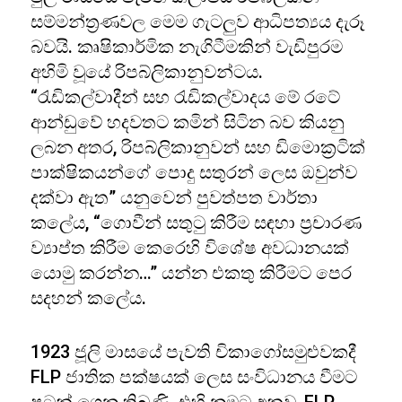
සම්මන්ත්‍රණවල මෙම ගැටලුව ආධිපත්‍යය දැරූ
බවයි. කෘෂිකාර්මික නැගිටීමකින් වැඩිපුරම
අහිමි වූයේ රිපබ්ලිකානුවන්ටය.
“රැඩිකල්වාදීන් සහ රැඩිකල්වාදය මේ රටේ
ආන්ඩුවේ හදවතට කමින් සිටින බව කියනු
ලබන අතර, රිපබ්ලිකානුවන් සහ ඩිමොක්‍රටික්
පාක්ෂිකයන්ගේ පොදු සතුරන් ලෙස ඔවුන්ව
දක්වා ඇත” යනුවෙන් පුවත්පත වාර්තා
කලේය, “ගොවීන් සතුටු කිරීම සඳහා ප්‍රචාරණ
ව්‍යාප්ත කිරීම කෙරෙහි විශේෂ අවධානයක්
යොමු කරන්න…” යන්න එකතු කිරීමට පෙර
සදහන් කලේය.
1923 ජූලි මාසයේ පැවති චිකාගෝසමුළුවකදී
FLP ජාතික පක්ෂයක් ලෙස සංවිධානය වීමට