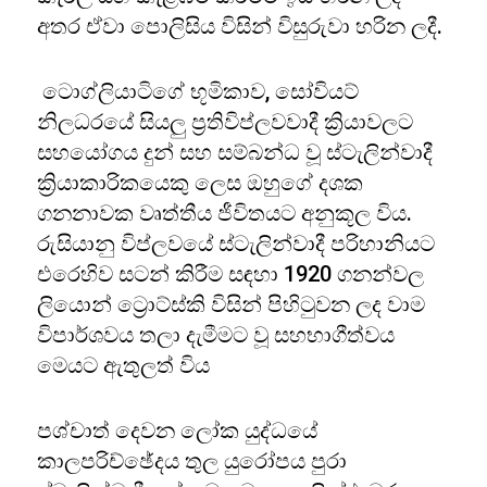
අතර ඒවා පොලිසිය විසින් විසුරුවා හරින ලදී.
ටොග්ලියාටිගේ භූමිකාව, සෝවියට්
නිලධරයේ සියලු ප්‍රතිවිප්ලවවාදී ක්‍රියාවලට
සහයෝගය දුන් සහ සම්බන්ධ වූ ස්ටැලින්වාදී
ක්‍රියාකාරිකයෙකු ලෙස ඔහුගේ දශක
ගනනාවක වෘත්තීය ජීවිතයට අනුකූල විය.
රුසියානු විප්ලවයේ ස්ටැලින්වාදී පරිහානියට
එරෙහිව සටන් කිරීම සඳහා 1920 ගනන්වල
ලියොන් ට්‍රොට්ස්කි විසින් පිහිටුවන ලද වාම
විපාර්ශවය තලා දැමීමට වූ සහභාගීත්වය
මෙයට ඇතුලත් විය
පශ්චාත් දෙවන ලෝක යුද්ධයේ
කාලපරිච්ඡේදය තුල යුරෝපය පුරා