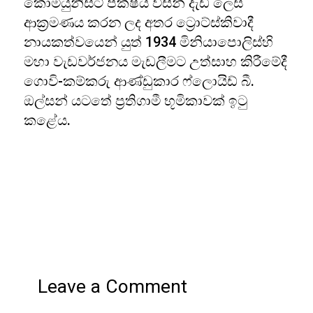
කොමියුනිස්ට් පක්ෂය විසින් දැඩි ලෙස
ආක්‍රමණය කරන ලද අතර ට්‍රොට්ස්කිවාදී
නායකත්වයෙන් යුත් 1934 මිනියාපොලිස්හි
මහා වැඩවර්ජනය මැඩලීමට උත්සාහ කිරීමේදී
ගොවි-කම්කරු ආණ්ඩුකාර ෆ්ලොයිඩ් බී.
ඔල්සන් යටතේ ප්‍රතිගාමී භූමිකාවක් ඉටු
කළේය.
Leave a Comment