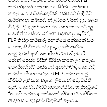
පටන් ගෙන තිබුණි. එහි නමට අනුව, FLP
කම්කරුවන්ට ආයාචනා කිරීමට උත්සාහ
කළේය. එය ඩිමොක්‍රටික් පක්ෂයට බැදී සිටි
ඇමරිකානු කම්කරු නිලධරය විසින් දැඩි ලෙස
විරුද්ධ වූ ඉලක්කයකි.එය ජනගහනයේ සුලු
ධනේශ්වර ස්ථරයන් මත පදනම් වූ බැවින්,
FLP කිසිදා කම්කරු පන්තියේ පක්ෂයක් විය
නොහැකි විය.එසේ වුවද, දක්ෂිනාංශික
නැඹුරුවක් ඇති කොමින්ටර්න් නිලධාරි
ජෝන් පෙපර් විසින් දිරිමත් කරන ලද තරුණ
කොමියුනිස්ට් පක්ෂයේ අවස්ථාවාදී කොටස්,
සටන්කාමී කම්කරුවන් FLP වෙත යොමු
කිරීමට උත්සාහ කළහ. ලියොන් ට්‍රොට්ස්කි
පසුව කොමියුනිස්ට් සහභාගීත්වය හැඳින්වූයේ
“ගොවි-කම්කරු පක්ෂයක් නිර්මාණය කිරීමේ
අඥාන සහ කුප්‍රකට වික්‍රමය” ලෙසය.