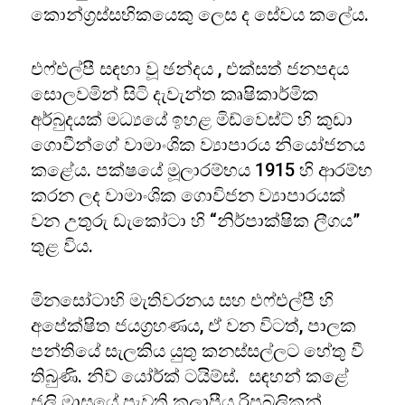
කොන්ග්‍රස්සභිකයෙකු ලෙස ද සේවය කලේය.
එෆ්එල්පී සඳහා වූ ඡන්දය , එක්සත් ජනපදය
සොලවමින් සිටි දැවැන්ත කෘෂිකාර්මික
අර්බුදයක් මධ්‍යයේ ඉහළ මිඩ්වෙස්ට් හි කුඩා
ගොවීන්ගේ වාමාංශික ව්‍යාපාරය නියෝජනය
කළේය. පක්ෂයේ මූලාරම්භය 1915 හි ආරම්භ
කරන ලද වාමාංශික ගොවිජන ව්‍යාපාරයක්
වන උතුරු ඩැකෝටා හි “නිර්පාක්ෂික ලීගය”
තුළ විය.
මිනසෝටාහි මැතිවරනය සහ එෆ්එල්පී හි
අපේක්ෂිත ජයග්‍රහණය, ඒ වන විටත්, පාලක
පන්තියේ සැලකිය යුතු කනස්සල්ලට හේතු වී
තිබුණි. නිව් යෝර්ක් ටයිම්ස්. සඳහන් කළේ
ජුලි මාසයේ පැවති කලාපීය රිපබ්ලිකන්