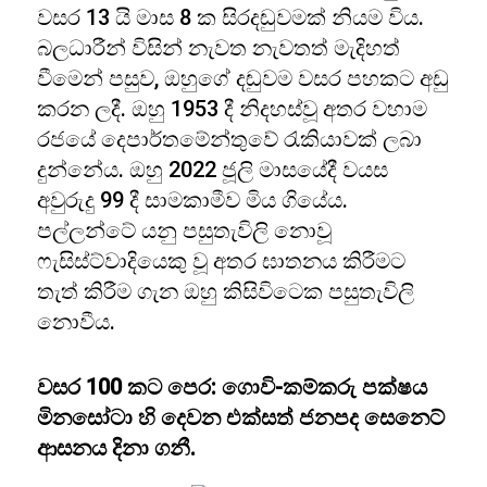
වසර 13 යි මාස 8 ක සිරදඬුවමක් නියම විය.
බලධාරීන් විසින් නැවත නැවතත් මැදිහත්
වීමෙන් පසුව, ඔහුගේ දඬුවම වසර පහකට අඩු
කරන ලදී. ඔහු 1953 දී නිදහස්වූ අතර වහාම
රජයේ දෙපාර්තමේන්තුවේ රැකියාවක් ලබා
දුන්නේය. ඔහු 2022 ජූලි මාසයේදී වයස
අවුරුදු 99 දී සාමකාමීව මිය ගියේය.
පල්ලන්ටේ යනු පසුතැවිලි නොවූ
ෆැසිස්ට්වාදියෙකු වූ අතර ඝාතනය කිරීමට
තැත් කිරීම ගැන ඔහු කිසිවිටෙක පසුතැවිලි
නොවීය.
වසර 100 කට පෙර: ගොවි-කම්කරු පක්ෂය
මිනසෝටා හි දෙවන එක්සත් ජනපද සෙනෙට්
ආසනය දිනා ගනී.