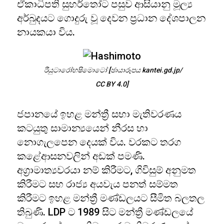
ඒකාධිපති සුහර්තෝට පසුව ආසියානු මූල්‍ය
අර්බුදයට ගොදුරු වූ දෙවන ප්‍රධාන දේශපාලන
නායකයා විය.
රීයුටාරෝහෂිමොටෝ [ඡායාරූපය kantei.gd.jp/
CC BY 4.0]
ජපානයේ ඉහළ මන්ත්‍රී සභා මැතිවරණය
කටයුතු සාමාන්‍යයෙන් නීරස හා
නොගැලපෙන දෙයක් විය. වරකට තරග
කළේආසනවලින් අඩක් පමණි.
අග්‍රාමාත්‍යවරයා නම් කිරීමට, ගිවිසුම් අනුමත
කිරීමට සහ රාජ්‍ය අයවැය පනත් සම්මත
කිරීමට ඉහළ මන්ත්‍රී මණ්ඩලයට සීමිත බලතල
තිබුණි. LDP ට 1989 සිට මන්ත්‍රී මණ්ඩලයේ