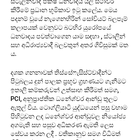
ස්ටැලින්වාදී පක්ෂ ධනවාදය යලි ස්ථාවර
කිරීමේ ප්‍රධාන භූමිකාව ඉටු කලේය. මෙය
පදනම් වූයේ නැගෙනහිරින් සෝවියට් බලපෑම්
කලාපයක් වෙනුවට බටහිර යුරෝපයේ
ධනවාදය පවත්වාගෙන යාම සඳහා , ස්ටාලින්
සහ අධිරාජ්‍යවාදී බලවතුන් අතර ගිවිසුමක් මත
ය.
දශක ගනනාවක් තිස්සේෆැසිස්ට්වාදීන්ට
පිටුබලය දුන් පාලක ප්‍රභූව ග්‍රහණයට ගැනීමට
ඉතාලි කම්කරුවන් උත්සාහ කිරීමත් සමග,
PCI, අනුප්‍රාප්තික ධනේශ්වර ආන්ඩු තුලට
ඇතුල් විය. ටොග්ලියාටි යුද්ධයෙන් පසු වහාම
පිහිටුවන ලද ධනේශ්වර ආන්ඩුවල නියෝජ්‍ය
අගමැති සහ පසුව අධිකරණ ඇමති ලෙස
සේවය කරන ලදී . වතිකානුව සමග විධිමත්