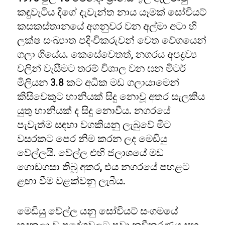
කඳුවැටිය දිගේ දැවැන්ත නාය යෑමක් සෝවියට්
කසකස්තානයේ අගනුවර වන අල්මා අටා හි
ලක්ෂ සංඛ්‍යාත පදිංචිකරුවන් වෙත වේගයෙන්
ගලා ගියේය. කෙසේවෙතත්, නගරය අපද්‍රව්‍ය
වලින් වැසීමට තරම් විශාල වන ඝන මීටර්
මිලියන 3.8 කට අධික මඩ ගලායාමෙන්
කිසිවෙකුට හානියක් සිදු නොවූ අතර සැලකිය
යුතු හානියක් ද සිදු නොවීය. නගරයේ
පැවැත්ම සඳහා වගකියනු ලැබුවේ මීට
වසරකට පෙර නිම කරන ලද මෙඩියු
වේල්ලයි. වේල්ල එහි ජලාශයේ මඩ
ගොඩගසා තිබූ අතර, එය නගරයේ පහළට
ළඟා වීම වළක්වනු ලැබීය.
මෙඩියු වේල්ල යනු සෝවියට් සංගමයේ