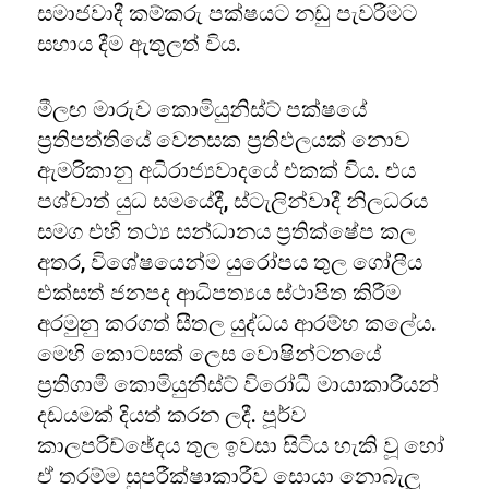
සමාජවාදී කම්කරු පක්ෂයට නඩු පැවරීමට
සහාය දීම ඇතුලත් විය.
මීලඟ මාරුව කොමියුනිස්ට් පක්ෂයේ
ප්‍රතිපත්තියේ වෙනසක ප්‍රතිඵලයක් නොව
ඇමරිකානු අධිරාජ්‍යවාදයේ එකක් විය. එය
පශ්චාත් යුධ සමයේදී, ස්ටැලින්වාදී නිලධරය
සමග එහි තථ්‍ය සන්ධානය ප්‍රතික්ෂේප කල
අතර, විශේෂයෙන්ම යුරෝපය තුල ගෝලීය
එක්සත් ජනපද ආධිපත්‍යය ස්ථාපිත කිරීම
අරමුනු කරගත් සීතල යුද්ධය ආරම්භ කලේය.
මෙහි කොටසක් ලෙස වොෂින්ටනයේ
ප්‍රතිගාමී කොමියුනිස්ට් විරෝධී මායාකාරියන්
දඩයමක් දියත් කරන ලදී. පූර්ව
කාලපරිච්ඡේදය තුල ඉවසා සිටිය හැකි වූ හෝ
ඒ තරම්ම සුපරීක්ෂාකාරීව සොයා නොබැලූ