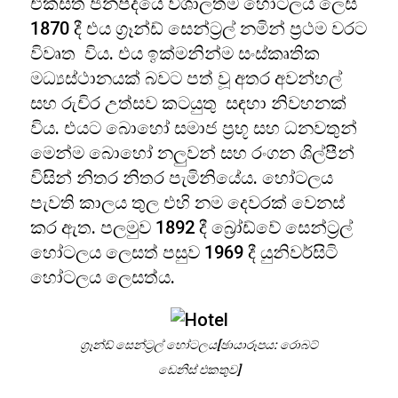
එක්සත් ජනපදයේ විශාලතම හෝටලය ලෙස
1870 දී එය ග්‍රෑන්ඩ් සෙන්ට්‍රල් නමින් ප්‍රථම වරට
විවෘත විය. එය ඉක්මනින්ම සංස්කෘතික
මධ්‍යස්ථානයක් බවට පත් වූ අතර අවන්හල්
සහ රුචිර උත්සව කටයුතු සඳහා නිවහනක්
විය. එයට බොහෝ සමාජ ප්‍රභූ සහ ධනවතුන්
මෙන්ම බොහෝ නලුවන් සහ රංගන ශිල්පීන්
විසින් නිතර නිතර පැමිනියේය. හෝටලය
පැවති කාලය තුල එහි නම දෙවරක් වෙනස්
කර ඇත. පලමුව 1892 දී බ්‍රෝඩ්වේ සෙන්ට්‍රල්
හෝටලය ලෙසත් පසුව 1969 දී යුනිවර්සිටි
හෝටලය ලෙසත්ය.
ග්‍රෑන්ඩ් සෙන්ට්‍රල් හෝටලය[ඡායාරූපය: රොබට්
ඩෙනිස් එකතුව]