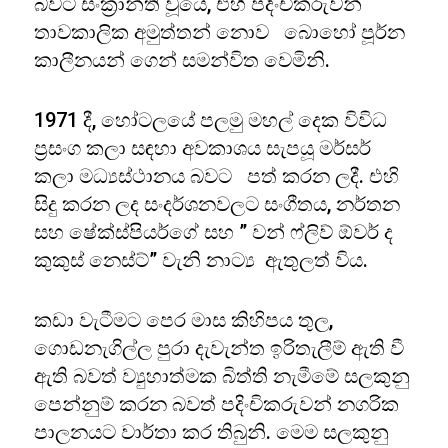
බවට සංක්‍රාන්ති වූයේ, එහි පදිංචිකරුවන්
තාවකාලික අමුත්තන් නොව බොහෝ පූර්න
කාලීනයන් ගෙන් සමන්විත වෙමිනි.
1971 දී, හෝටලයේ පලමු මහල් දෙක විවිධ
ප්‍රසංග කලා සඳහා අවකාශය සැපයූ මර්සර්
කලා මධ්‍යස්ථානය බවට පත් කරන ලදී. එහි
සිදු කරන ලද සංදර්ශනවලට සංගීතය, නර්තන
සහ ෂේක්ස්පියර්ගේ සහ ” වන් ෆ්ලිව් ඕවර් ද
කුකුස් නෙස්ට්” වැනි නාට්‍ය ඇතුලත් විය.
කඩා වැටීමට පෙර මාස කිහිපය තුල,
ගොඩනැගිල්ල පුරා දැවැන්ත ඉරිතැලීම් ඇති වී
ඇති බවත් ව්‍යුහාත්මක බිත්ති නැමීමේ සලකුනු
පෙන්නුම් කරන බවත් පදිංචිකරුවන් නගරික
පාලනයට වාර්තා කර තිබුනි. මෙම සලකුනු