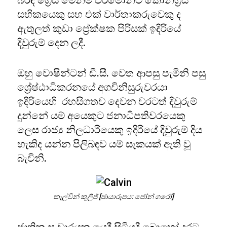
බිරිඳ ග්‍රේස් මෙන්ම වර්මොන්ට් කොන්ග්‍රස්
සභිකයෙකු සහ එක් වාර්තාකරුවෙකු ද
ඇතුලත් කුඩා ප්‍රේක්ෂක පිරිසක් ඉදිරියේ
දිවුරුම් දෙන ලදී.
ඔහු වොෂින්ටන් ඩී.සී. වෙත ආපසු පැමිනි පසු
ශ්‍රේෂ්ඨාධිකරනයේ අගවිනිසුරුවරයා
ඉදිරියෙහි රහසිගතව දෙවන වරටත් දිවුරුම්
දුන්නේ යම් අයෙකුට ජනාධිපතිවරයෙකු
ලෙස රාජ්‍ය නිලධාරියෙකු ඉදිරියේ දිවුරුම් දිය
හැකිද යන්න පිලිබඳව යම් සැකයක් ඇති වූ
බැවිනි.
කැල්වින් කූලිජ් [ඡායාරූපය: ජෝන් ගරෝ]