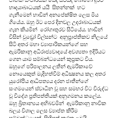
ජාතික සංචාරයක යෙදී සිටියදී බොහෝ දුරට
හෘදයාබාධයක් යයි සිතන්නක් හට
ගැනීමෙන් හාඩින් අනපේක්ෂිත ලෙස මිය
ගියේය. ඔහු ඊට පෙර දිනවල උදරාබාධයක්
ගැන කියමින් රෝගාතුරව සිටියේය. හාඩින්
විසින් වුඩ්‍රෝ විල්සන්ට අනුප්‍රාප්තිකව නිලයේ
සිටි අතර මහා ව්‍යාපාරිකයන්ගේ සහ
ඇමරිකානු අධිරාජ්‍යවාදයේ අවශ්‍යතා ඉදිරියට
ගෙන යාම සම්බන්ධයෙන් කුප්‍රකට විය.
ඔහුගේ පරිපාලනය ලතින් ඇමරිකාවේ
නොයෙකුත් මැදිහත්වීම් අධීක්‍ෂනය කල අතර
යුරෝපීය ආධිපත්‍යය දරන ජාතීන්ගේ
සංගමයෙන් ස්වාධීන වූ සහ සමහර විට විරුද්ධ
වූ විදේශ ප්‍රතිපත්තියක් අනුගමනය කලේය.
ඔහු බ්‍රිතාන්‍යය අභිබවමින් ඇමරිකානු නාවික
බලය විශාල ලෙස ව්‍යාප්ත කිරීම