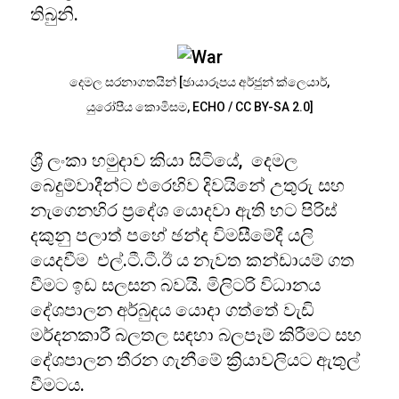
තිබුනි.
දෙමල සරනාගතයින් [ඡායාරූපය අර්ජුන් ක්ලෙයාර්,
යුරෝපීය කොමිසම, ECHO / CC BY-SA 2.0]
ශ්‍රී ලංකා හමුදාව කියා සිටියේ, දෙමල
බෙදුම්වාදීන්ට එරෙහිව දිවයිනේ උතුරු සහ
නැගෙනහිර ප්‍රදේශ යොදවා ඇති භට පිරිස්
දකුනු පලාත් පහේ ඡන්ද විමසීමේදී යලි
යෙදවීම එල්.ටී.ටී.ඊ ය නැවත කන්ඩායම් ගත
වීමට ඉඩ සලසන බවයි. මිලිටරි විධානය
දේශපාලන අර්බුදය යොදා ගත්තේ වැඩි
මර්දනකාරී බලතල සඳහා බලපෑම් කිරීමට සහ
දේශපාලන තීරන ගැනීමේ ක්‍රියාවලියට ඇතුල්
වීමටය.