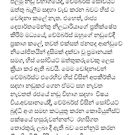
පලමු නඩු විභාගයේදී, චේම්බර්ස් සෝවියට්
ඔත්තු බැලීම සඳහා වැඩ කරන බවට හිස් ට
චෝදනා කලේ නැත. එහෙත්, රාජ්‍ය
දෙපාර්තමේන්තු නිලධාරියාගේ ප්‍රතික්ෂේප
කිරීම් මධ්‍යයේ, චේම්බර්ස් ඔහුගේ නඩුවේදී
ප්‍රකාශ කලේ, තවත් එක්සත් ජනපද ආන්ඩුවේ
නියෝජිතයින් දුසිමක් දක්වා වූ ප්‍රමානයක්
සමග, හිස් සෝවියට් ඔත්තුකරුවෙකු ලෙස
ක්‍රියා කර ඇති බවයි. මෙම චෝදනාවන්
චේම්බර්ස්ට එරෙහිව හිස් විසින් අපකීර්තිය
සදහා නඩුකර ගෙන ඒමට සහ නැවත
නැවතත් රජයේ නඩු විභාග සදහා විෂය
විය.අවසානයේදී, චේම්බර්ස් විසින් සෝවියට්
බුද්ධි අංශ සමඟ කටයුතු කරන කොමියුනිස්ට්
පක්ෂයේ හසුරුවන්නන්ට රහසිගත
තොරතුරු ලබා දී ඇති බව පෙන්නුම් කරන