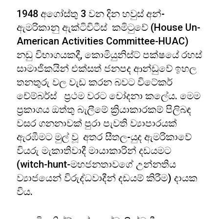
1948 අගෝස්තු 3 වන දින හවුස් අන්-
ඇමරිකානු ඇක්ටිවිටීස් කමිටුවේ (House Un-
American Activities Committee-HUAC)
නඩු විභාගයකදී, කොමියුනිස්ට් පක්ෂයේ රහස්
සාමාජිකයින් එක්සත් ජනපද ආන්ඩුවේ ඉහල
තනතුරු වල වැඩ කරන බවට විටේකර්
චේම්බර්ස් ප්‍රථම වරට චෝදනා කලේය. මෙම
ප්‍රකාශය ඔත්තු බැලීමේ ක්‍රියාකාරකම් පිලිබඳ
වසර ගනනාවක් පුරා පැවති ව්‍යාපාරයක්
ඇරඹීමට මුල් වූ අතර සීතල-යුද ඇමරිකාවේ
වියරු මැකාතිවාදී මායාකාරින් දඩයමට
(witch-hunt-මහජනතාවගේ උන්නතිය
ව්‍යාජයෙන් විරුද්ධවාදීන් දඩයම් කිරීම) දායක
විය.