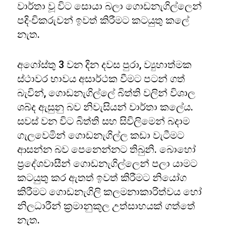
වාර්තා වූ විට සොයා බලා ගොඩනැගිල්ලෙන්
පදිංචිකරුවන් ඉවත් කිරීමට කටයුතු කලේ
නැත.
අගෝස්තු 3 වන දින දවස පුරා, ව්‍යුහාත්මක
ස්ථාවර භාවය අසාර්ථක වීමට පටන් ගත්
බැවින්, ගොඩනැගිල්ලේ බිත්ති වලින් විශාල
ශබ්ද ඇසුනු බව නිවැසියන් වාර්තා කලේය.
සවස් වන විට බිත්ති සහ සිවිලිමෙන් බදාම
ගැලවෙමින් ගොඩනැගිල්ල කඩා වැටීමට
ආසන්න බව පෙනෙන්නට තිබුනි. බොහෝ
ප්‍රදේශවාසීන් ගොඩනැගිල්ලෙන් පලා යාමට
කටයුතු කර ඇතත් ඉවත් කිරීමට නියෝග
කිරීමට ගොඩනැගිලි කලමනාකාරිත්වය හෝ
නිලධාරීන් ක්‍රමානුකූල උත්සාහයක් ගත්තේ
නැත.