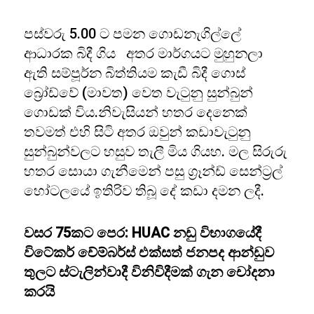
පස්වරු 5.00 ට පමන ගොඩනැගිල්ලේ
ආධාරක බිදී ගිය අතර මාර්ගයට මුහුනලා
ඇති සම්පූර්න බිත්තියම කැඩී බිදී ගොස්
බ්‍රෝඩ්වේ (මාවත) වෙත වැටුනු සුන්බුන්
ගොඩක් විය.නිවැසියන් හතර දෙනෙක්
තවමත් එහි සිටි අතර ඔවුන් කඩාවැටුනු
සුන්බුන්වලට හසුව තැලී මිය ගියහ. මල සිරුරු
හතර සොයා ගැනීමෙන් පසු ග්‍රෑන්ඩ් සෙන්ට්‍රල්
හෝටලයේ ඉතිරිව තිබූ දේ කඩා දමන ලදී.
වසර 75කට පෙර: HUAC නඩු විභාගයේදී
විටේකර් චේම්බර්ස් එක්සත් ජනපද ආන්ඩුව
තුලට ස්ටැලින්වාදී විනිවිදීමක් ගැන චෝදනා
කරයි