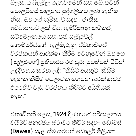
බලකාය බලමුලු ගැන්වීමෙන් සහ බොස්ටන්
පොලිසියේ පාලනය පුද්ගලිකව ලබා ගැනීම
නිසා ඔහුගේ භූමිකාව සඳහා ජාතික
අවධානයට ලක් විය. ඇමරිකානු කම්කරු
සම්මේලනයේ සභාපති සැමුවෙල්
ගොම්පර්ස්ගේ ඇල්මැරුනු ස්වභාවයේ
වර්ජකයන් ආරක්ෂා කිරීම වෙනුවෙන් ඔහුගේ
[ කූලිජ්ගේ] ප්‍රතිචාරය රට පුරා පුවත්පත් විසින්
උද්දීපනය කරන ලදී: “කිසිම අයකුට කිසිම
තැනක කිසිම වෙලාවක මහජන ආරක්ෂාවට
එරෙහිව වැඩ වර්ජනය කිරීමට අයිතියක්
නැත.”
ජනාධිපති ලෙස, 1924 දී ඔහුගේ පරිපාලනය
වයිමර් ජනරජය ස්ථාවර කිරීම සඳහා ඩෝව්ස්
(Dawes) සැලැස්ම යටතේ ඩොලර් මිලියන