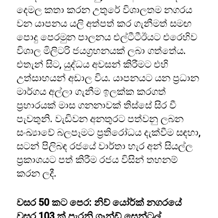
දෙමල කතා කරන උතුරේ විශාලතම නගරය
වන යාපනය යලි අත්පත් කර ගැනීමත් සමඟ
පොදු පෙරමුන පාලනය එල්ටීටීඊයට එරෙහිව
විශාල මිලිටරි ජයග්‍රහනයක් ලබා ගත්තේය.
එතැන් සිට, යුද්ධය අවසන් කිරීමට එහි
උත්සාහයන් අඩාල විය. යාපනයට යන ප්‍රධාන
මාර්ගය අල්ලා ගැනීම ඉලක්ක කරගත්
ප්‍රහාරයක් මාස ගනනාවක් තිස්සේ සිර වී
පැවතුනි. වැඩිවන අනතුරට පත්වනු ලබන
සංඛ්‍යාවේ බලපෑමට ප්‍රතිරෝධය දැක්වීම සඳහා,
සටන් පිලිබඳ රජයේ වාර්තා හැර අන් සියල්ල
ප්‍රකාශයට පත් කිරීම රජය විසින් තහනම්
කරන ලදී.
වසර 50 කට පෙර: නිව් යෝර්ක් නගරයේ
වසර 103 ක් පැරනි ග්‍රෑන්ඩ් සෙන්ට්‍රල්