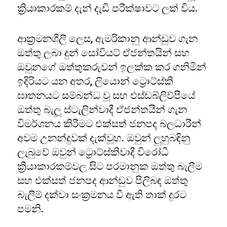
ක්‍රියාකාරකම් දැන් දැඩි පරීක්ෂාවට ලක් විය.
ආක්‍රමනශීලී ලෙස, ඇමරිකානු ආන්ඩුව ගැන
ඔත්තු ලබා දුන් සෝවියට් ඒජන්තයින් සහ
ඔවුනගේ ඔත්තුකරුවන් ඉලක්ක කර ගනිමින්
ඉදිරියට යන අතර, ලියොන් ට්‍රොට්ස්කි
ඝාතනයට සම්බන්ධ වූ සහ එස්ඩබ්ලිව්පීයේ
ඔත්තු බැලූ ස්ටැලින්වාදී ඒජන්තයින් ගැන
විමර්ශනය කිරීමට එක්සත් ජනපද බලධාරීන්
අවම උනන්දුවක් දැක්වූහ. ඔවුන් ලුහුබඳිනු
ලැබුවේ ඔවුන් ට්‍රොට්ස්කිවාදී විරෝධී
ක්‍රියාකාරකම්වල සිට පරමානුක ඔත්තු බැලීම
සහ එක්සත් ජනපද ආන්ඩුව පිලිබඳ ඔත්තු
බැලීම් දක්වා සංක්‍රමනය වී ඇති තාක් දුරට
පමනි.