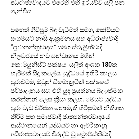
අධිරාජ්‍යවාදයට එරෙහි එහි ඉරියව්ව යලි පන
ගැන්වීය.
එහෙත් ගිවිසුම බිඳ වැටීමත් සමග, සෝවියට්
සංගමයට නාසි ආක්‍රමනය සහ අධිරාජ්‍යවාදී
“ප්‍රජාතන්ත්‍රවාදය” සමග ස්ටැලින්වාදී
නිලධරයේ නව සන්ධානය මගින්
කොමියුනිස්ට් පක්ෂය යලිත් අංශක 180ක
හැරීමක් සිදු කලේය. යුද්ධයේ ඉතිරි කාලය
පුරාවටම, ඔවුන් ඩිමොක්‍රටික් පක්ෂයේ
පරිපාලනය සහ එහි යුද ප්‍රයත්නය බලාත්මක
කරන්නන් ලෙස ක්‍රියා කලහ. මෙයට යුද්ධය
පුරා වැඩ වර්ජන නොමැති ගිවිසුමක් නීතිගත
කිරීම සහ සමාජවාදී ජාත්‍යන්තරවාදයේ
ආස්ථානයෙන් යුද්ධයට හා ඇමරිකානු
අධිරාජ්‍යවාදයට විරුද්ධ වූ ට්‍රොට්ස්කිවාදී