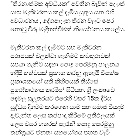
“තීරනාත්මක අවධියක” පවතින බැවින් පලාත්
සභා මැතිවරනය කල් දැමිය යුතුය යන එහි
අවධාරනය , දේශපාලන තීරන වලට පෙර
නොවූ විරූ මැදිහත්වීමක් නියෝජනය කලේය.
මැතිවරන කල් දැමීමට සහ මැතිවරන
පරාජයක් වලක්වා ගැනීමට කඩතුරාවක්
සපයා ගැනීම සඳහා පොදු පෙරමුනු පාලනය
හදිසි තත්වයක් ප්‍රකාශ කරනු ඇතැයි විපක්ෂ
ප්‍රකාශකයෝ සති කිහිපයක් තිස්සේ
පුරෝකථනය කරමින් සිටියහ. ශ්‍රී ලංකාවේ
දෙමල සුලුතරයට එරෙහි වසර 15ක දීර්ඝ
යුද්ධය දිගටම කරගෙන යාම සහ සමාජ වියදම්
දැවැන්ත ලෙස කප්පාදු කිරීමේ ප්‍රතිඵලයක්
ලෙස වසර හතරක් පැරැනි පොදු පෙරමුනු
තන්ත්‍රයට ජනතා සහයෝගය පහත වැටී