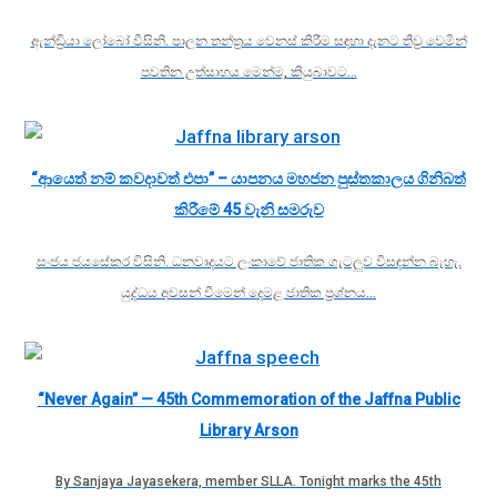
ඇන්ඩ්‍රියා ලෝබෝ විසිනි. පාලන තන්ත්‍රය වෙනස් කිරීම සඳහා දැනට තීව්‍ර වෙමින්
පවතින උත්සාහය මෙන්ම, කියුබාවට…
“ආයෙත් නම් කවදාවත් එපා” – යාපනය මහජන පුස්තකාලය ගිනිබත්
කිරීමේ 45 වැනි සමරුව
සංජය ජයසේකර විසිනි. ධනවාදයට ලංකාවේ ජාතික ගැටලුව විසඳන්න බැහැ.
යුද්ධය අවසන් වීමෙන් දෙමළ ජාතික ප්‍රශ්නය…
“Never Again” — 45th Commemoration of the Jaffna Public
Library Arson
By Sanjaya Jayasekera, member SLLA. Tonight marks the 45th