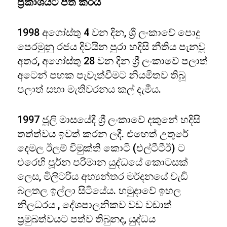
ප්‍රකාශයට පත් කරයි
1998 අගෝස්තු 4 වන දින, ශ්‍රී ලංකාවේ පොදු
පෙරමුනු රජය දිවයින පුරා හදිසි නීතිය පැනවූ
අතර, අගෝස්තු 28 වන දින ශ්‍රී ලංකාවේ පලාත්
අටෙන් පහක පැවැත්වීමට නියමිතව තිබූ
පලාත් සභා මැතිවරනය කල් දැමීය.
1997 ජූලි මාසයේදී ශ්‍රී ලංකාවේ දකුනේ හදිසි
තත්ත්වය ඉවත් කරන ලදී. එහෙත් උතුරේ
දෙමල ඊලම් විමුක්ති කොටි (එල්ටීටීඊ) ට
එරෙහි පූර්න පරිමාන යුද්ධයේ කොටසක්
ලෙස, මිලිටරිය අභ්‍යන්තර මර්දනයේ වැඩි
බලතල ඉල්ලා සිටියේය. හමුදාවේ ඉහල
නිලධරය , දේශපාලනිකව වඩ වඩාත්
ප්‍රමුඛත්වයට පත්ව තිබුනද, යුද්ධය