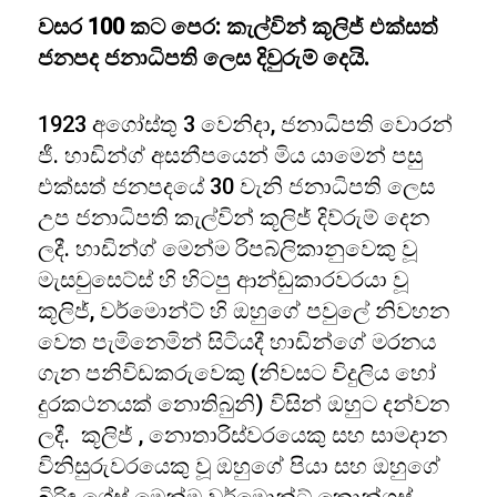
වසර 100 කට පෙර: කැල්වින් කූලිජ් එක්සත්
ජනපද ජනාධිපති ලෙස දිවුරුම් දෙයි.
1923 අගෝස්තු 3 වෙනිදා, ජනාධිපති වොරන්
ජී. හාඩින්ග් අසනීපයෙන් මිය යාමෙන් පසු
එක්සත් ජනපදයේ 30 වැනි ජනාධිපති ලෙස
උප ජනාධිපති කැල්වින් කූලිජ් දිව්රුම් දෙන
ලදී. හාඩින්ග් මෙන්ම රිපබ්ලිකානුවෙකු වූ
මැසචුසෙට්ස් හි හිටපු ආන්ඩුකාරවරයා වූ
කූලිජ්, වර්මොන්ට් හි ඔහුගේ පවුලේ නිවහන
වෙත පැමිනෙමින් සිටියදී හාඩින්ගේ මරනය
ගැන පනිවිඩකරුවෙකු (නිවසට විදුලිය හෝ
දුරකථනයක් නොතිබුනි) විසින් ඔහුට දන්වන
ලදී. කූලිජ් , නොතාරිස්වරයෙකු සහ සාමදාන
විනිසුරුවරයෙකු වූ ඔහුගේ පියා සහ ඔහුගේ