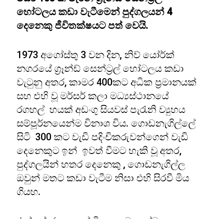
හෝටලය කඩා වැටීමෙන් පුද්ගලයන් 4
දෙනෙකු ජීවිතක්ෂයට පත් වෙයි.
1973 අගෝස්තු 3 වන දින, නිව් යෝර්ක්
නගරයේ ග්‍රෑන්ඩ් සෙන්ට්‍රල් හෝටලය කඩා
වැටුනු අතර, කාමර 400කට අධික ප්‍රමානයක්
සහ එහි වූ මර්සර් කලා මධ්‍යස්ථානයේ
රගහල් හයක් අඩංගු සියවස් පැරැනි ව්‍යුහය
සම්පූර්නයෙන්ම විනාශ විය. ගොඩනැගිල්ලේ
සිටි 300 කට වැඩි පදිංචිකරුවන්ගෙන් වැඩි
දෙනෙකුට ඉන් ඉවත් වීමට හැකි වූ අතර,
පුද්ගලයින් හතර දෙනෙකු , ගොඩනැගිල්ල
ඔවුන් මතට කඩා වැටීම නිසා එහි සිරවී මිය
ගියහ.