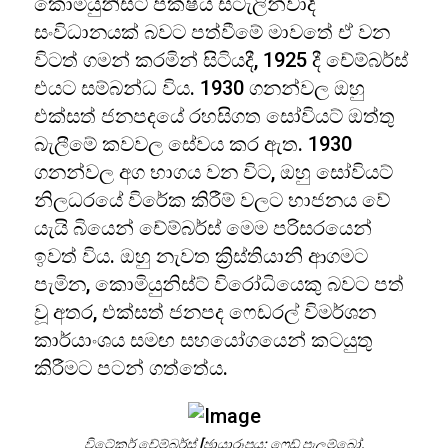
කොමියුනිස්ට් පක්ෂය ස්ටැලින්වාදී
සංවිධානයක් බවට පත්වීමේ මාවතේ ඒ වන
විටත් ගමන් කරමින් සිටියදී, 1925 දී චේම්බර්ස්
එයට සම්බන්ධ විය. 1930 ගනන්වල ඔහු
එක්සත් ජනපදයේ රහසිගත සෝවියට් ඔත්තු
බැලීමේ කවවල සේවය කර ඇත. 1930
ගනන්වල අග භාගය වන විට, ඔහු සෝවියට්
නිලධරයේ විරේක කිරීම් වලට භාජනය වේ
යැයි බියෙන් චේම්බර්ස් මෙම පරිසරයෙන්
ඉවත් විය. ඔහු නැවත ක්‍රිස්තියානි ආගමට
පැමින, කොමියුනිස්ට් විරෝධියෙකු බවට පත්
වූ අතර, එක්සත් ජනපද ෆෙඩරල් විමර්ශන
කාර්යාංශය සමඟ සහයෝගයෙන් කටයුතු
කිරීමට පටන් ගත්තේය.
විටේකර් චේම්බර්ස් [ඡායාරූපය: ෆ්‍රෙඩ් පැලුම්බෝ,