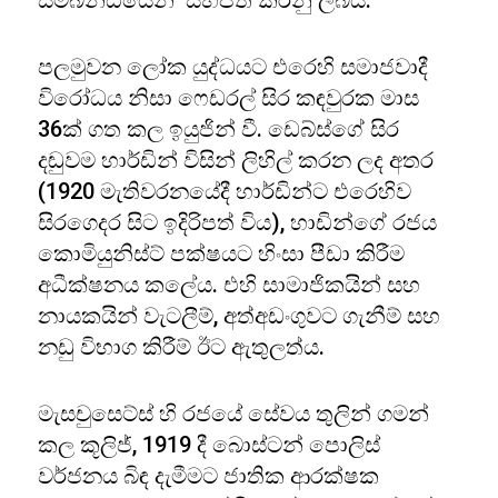
සම්බන්ධයෙන් සිහිපත් කරනු ලබයි.
පලමුවන ලෝක යුද්ධයට එරෙහි සමාජවාදී
විරෝධය නිසා ෆෙඩරල් සිර කඳවුරක මාස
36ක් ගත කල ඉයුජින් වී. ඩෙබ්ස්ගේ සිර
දඬුවම හාර්ඩින් විසින් ලිහිල් කරන ලද අතර
(1920 මැතිවරනයේදී හාර්ඩින්ට එරෙහිව
සිරගෙදර සිට ඉදිරිපත් විය), හාඩින්ගේ රජය
කොමියුනිස්ට් පක්ෂයට හිංසා පීඩා කිරීම
අධීක්ෂනය කලේය. එහි සාමාජිකයින් සහ
නායකයින් වැටලීම්, අත්අඩංගුවට ගැනීම් සහ
නඩු විභාග කිරීම් ඊට ඇතුලත්ය.
මැසචුසෙට්ස් හි රජයේ සේවය තුලින් ගමන්
කල කූලිජ්, 1919 දී බොස්ටන් පොලිස්
වර්ජනය බිඳ දැමීමට ජාතික ආරක්ෂක