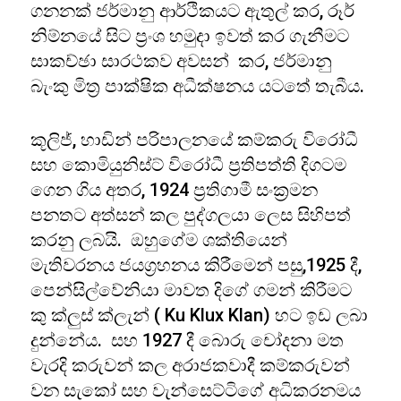
ගනනක් ජර්මානු ආර්ථිකයට ඇතුල් කර, රූර්
නිම්නයේ සිට ප්‍රංශ හමුදා ඉවත් කර ගැනීමට
සාකච්ඡා සාරථකව අවසන් කර, ජර්මානු
බැංකු මිත්‍ර පාක්ෂික අධීක්ෂනය යටතේ තැබීය.
කූලිජ්, හාඩින් පරිපාලනයේ කම්කරු විරෝධී
සහ කොමියුනිස්ට් විරෝධී ප්‍රතිපත්ති දිගටම
ගෙන ගිය අතර, 1924 ප්‍රතිගාමී සංක්‍රමන
පනතට අත්සන් කල පුද්ගලයා ලෙස සිහිපත්
කරනු ලබයි. ඔහුගේම ශක්තියෙන්
මැතිවරනය ජයග්‍රහනය කිරීමෙන් පසු,1925 දී,
පෙන්සිල්වේනියා මාවත දිගේ ගමන් කිරීමට
කු ක්ලුස් ක්ලැන් ( Ku Klux Klan) හට ඉඩ ලබා
දුන්නේය. සහ 1927 දී බොරු චෝදනා මත
වැරදි කරුවන් කල අරාජකවාදී කම්කරුවන්
වන සැකෝ සහ වැන්සෙට්ටිගේ අධිකරනමය