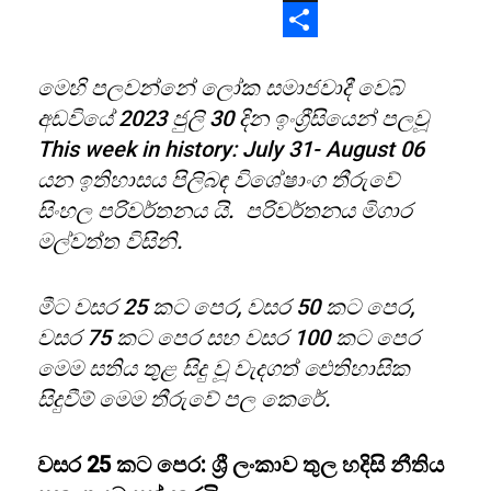
X
Share
මෙහි පලවන්නේ ලෝක සමාජවාදී වෙබ්
අඩවියේ 2023 ජුලි 30 දින ඉංග්‍රීසියෙන් පලවූ
This week in history: July 31- August 06
යන ඉතිහාසය පිලිබඳ විශේෂාංග තීරුවේ
සිංහල පරිවර්තනය යි. පරිවර්තනය මිගාර
මල්වත්ත විසිනි.
මීට වසර 25 කට පෙර, වසර 50 කට පෙර,
වසර 75 කට පෙර සහ වසර 100 කට පෙර
මෙම සතිය තුළ සිදු වූ වැදගත් ඓතිහාසික
සිදුවීම් මෙම තීරුවේ පල කෙරේ.
වසර 25 කට පෙර: ශ්‍රී ලංකාව තුල හදිසි නීතිය