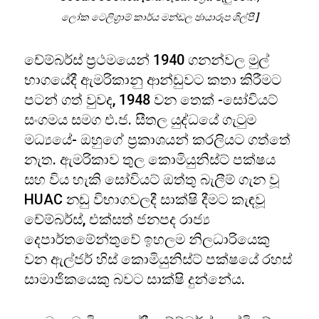
ලෝක ටෙලිග්‍රාම් කාර්ය මන්ඩල ඡායාරූප ශිල්පී ]
චේම්බර්ස් ප්‍රථමයෙන් 1940 ගනන්වල මුල්
භාගයේදී ඇමරිකානු ආන්ඩුවට කතා කිරීමට
පටන් ගත් වුවද, 1948 වන තෙක් -සෝවියට්
සංගමය සමග එ.ජ. සීතල යුද්ධයේ ගැටුම
මධ්‍යයේ- ඔහුගේ ප්‍රකාශයන් කරලියට ගත්තේ
නැත. ඇමරිකාව තුල කොමියුනිස්ට් පක්ෂය
සහ විය හැකි සෝවියට් ඔත්තු බැලීම් ගැන වූ
HUAC නඩු විභාගවලදී සාක්ෂි දීමට කැඳවූ
චේම්බර්ස්, එක්සත් ජනපද රාජ්‍ය
දෙපාර්තමේන්තුවේ ඉහලම නිලධාරියෙකු
වන ඇල්ජර් හිස් කොමියුනිස්ට් පක්ෂයේ රහස්
සාමාජිකයෙකු බවට සාක්ෂි දුන්නේය.