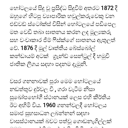
හෝටලයේ සිදු වූ ප්‍රසිද්ධ සිදුවීම් අතරට 1872 දී
ඔහුගේ හිටපු ව්‍යාපාරික හවුල්කරුවෙකු වන
එඩ්වඩ් ස්ටෝක්ස් විසින් හෝටලයේ පඩිපෙල
මත වෙඩි තබා ඝාතනය කරන ලද මූල්‍යකරු
සහ වංචාකාර ජිම් ෆිස්ක්ගේ ඝාතනය ඇතුලත්
වේ. 1876 දී මුල් වෘත්තීය බේස්බෝල්
කන්ඩායම් අටක් ග්‍රෑන්ඩ් සෙන්ට්‍රල් දී හමුවී
ජාතික ලීගය සදහා පදනම දැමුනි.
වසර ගනනාවක් පුරා මෙම හෝටලයේ
නඩත්තුව දුර්වල වී , ගරා වැටීම නිසා
සුඛෝපභෝගී ස්ථානයක් ලෙස එහි කීර්තිය
ඊට අහිමි විය. 1960 ගනන්වලදී හෝටලය
සමාජ සුභසාධන ලබන්නන් සඳහා
වාසස්ථානයක් බවට පත්වූ ගොඩනැගිල්ලක්