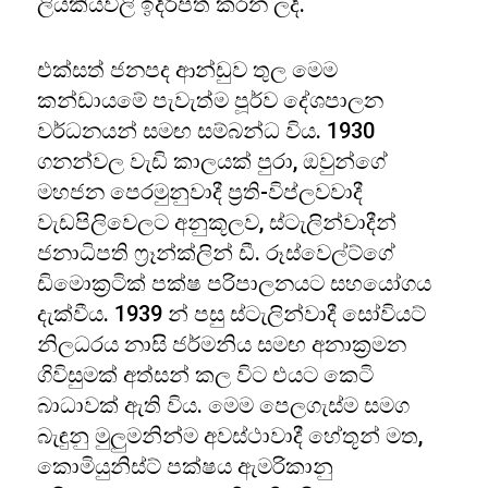
ලියකියවිලි ඉදිරිපත් කරන ලදී.
එක්සත් ජනපද ආන්ඩුව තුල මෙම
කන්ඩායමේ පැවැත්ම පූර්ව දේශපාලන
වර්ධනයන් සමඟ සම්බන්ධ විය. 1930
ගනන්වල වැඩි කාලයක් පුරා, ඔවුන්ගේ
මහජන පෙරමුනුවාදී ප්‍රති-විප්ලවවාදී
වැඩපිලිවෙලට අනුකූලව, ස්ටැලින්වාදීන්
ජනාධිපති ෆ්‍රෑන්ක්ලින් ඩී. රූස්වෙල්ට්ගේ
ඩිමොක්‍රටික් පක්ෂ පරිපාලනයට සහයෝගය
දැක්වීය. 1939 න් පසු ස්ටැලින්වාදී සෝවියට්
නිලධරය නාසි ජර්මනිය සමඟ අනාක්‍රමන
ගිවිසුමක් අත්සන් කල විට එයට කෙටි
බාධාවක් ඇති විය. මෙම පෙලගැස්ම සමග
බැඳුනු මුලුමනින්ම අවස්ථාවාදී හේතූන් මත,
කොමියුනිස්ට් පක්ෂය ඇමරිකානු