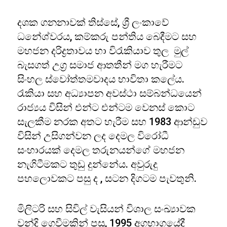
දශක ගනනාවක් තිස්සේ, ශ්‍රී ලංකාවේ
ධනේශ්වරය, කම්කරු පන්තිය බෙදීමට සහ
මහජන දරිද්‍රතාවය හා විරැකියාව තුල මුල්
බැසගත් උග්‍ර සමාජ ආතතීන් මග හැරීමට
සිංහල ස්වෝත්තමවාදය භාවිතා කලේය.
රැකියා සහ අධ්‍යාපන අවස්ථා සම්බන්ධයෙන්
රාජ්‍යය විසින් එන්ට එන්ටම වෙනස් කොට
සැලකීම නරක අතට හැරීම සහ 1983 ආන්ඩුව
විසින් උසිගන්වන ලද දෙමල විරෝධී
සංහාරයක් දෙමල තරුනයන්ගේ මහජන
නැගිටීමකට තුඩු දුන්නේය. අවුරුදු
පහලොවකට පසු ද , සටන දිගටම පැවතුනි.
මිලිටරි සහ සිවිල් වැසියන් විශාල සංඛ්‍යාවක
වන්දි ගෙවීමකින් පසු, 1995 අගභාගයේදී