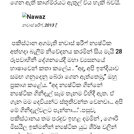
ගෙන ඇති කාශ්මීරයට ඇතුල් විය හැකි බවයි.
නවාස් ෂරීෆ්, 2013 දී
පකිස්ථාන අගමැති නවාස් ෂරීෆ් න්‍යෂ්ටික
අත්හදා බැලීම් නිවේදනය කරමින් සිය මැයි 28
රූපවාහිනී දේශනයේදී මහා ව්‍යසනයේ
භාෂාවෙන් කතා කලේය . “අද, අපි ඉන්දියාව
සමඟ ගනුදෙනු බේරා ගෙන ඇත්තෙමු,” ඔහු
ප්‍රකාශ කළේය. “අද න්‍යෂ්ටික ගින්නේ
න්‍යෂ්ටික ගිනිදැල් සෑම තැනම විහිදී ඇත. ඒ
ගැන මම දෙවියන්ට ස්තූතිවන්ත වෙනවා… අපි
මේ ගිනිදැල්වලට පැන්නා….’ .පසුව,
පකිස්ථානය තම පරදුව ඉහළ දමමින් , ගෞරි
මිසයිල ඉක්මනින් න්‍යෂ්ටික යුධ ශීර්ෂ වලින්