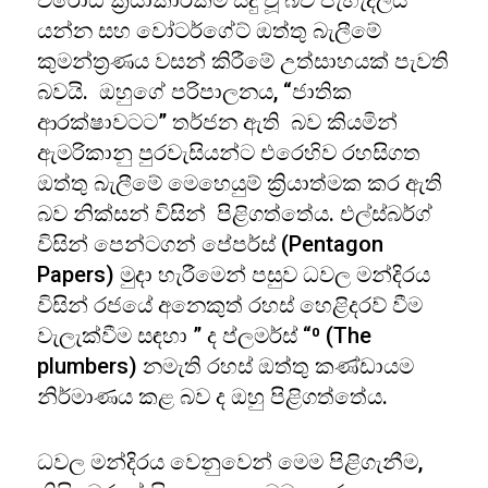
විරෝධී ක්‍රියාකාරකම් සිදු වූ බව පැහැදිලිය”
යන්න සහ වෝටර්ගේට් ඔත්තු බැලීමේ
කුමන්ත්‍රණය වසන් කිරීමේ උත්සාහයක් පැවති
බවයි. ඔහුගේ පරිපාලනය, “ජාතික
ආරක්ෂාවටට” තර්ජන ඇති බව කියමින්
ඇමරිකානු පුරවැසියන්ට එරෙහිව රහසිගත
ඔත්තු බැලීමේ මෙහෙයුම් ක්‍රියාත්මක කර ඇති
බව නික්සන් විසින් පිළිගත්තේය. එල්ස්බර්ග්
විසින් පෙන්ටගන් පේපර්ස් (Pentagon
Papers) මුදා හැරීමෙන් පසුව ධවල මන්දිරය
විසින් රජයේ අනෙකුත් රහස් හෙළිදරව් වීම
වැලැක්වීම සඳහා ” ද ප්ලමර්ස් “⁰ (The
plumbers) නමැති රහස් ඔත්තු කණ්ඩායම
නිර්මාණය කළ බව ද ඔහු පිළිගත්තේය.
ධවල මන්දිරය වෙනුවෙන් මෙම පිළිගැනීම,