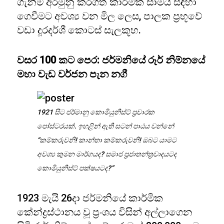
ගැනීම අරමුනු කරගත් කාර්මික සාමය සඳහා
ගෙවීමට අවශ්‍ය වන මිල ලෙස, පාලක ප්‍රභූවේ
වඩා දූරදර්ශී කොටස් සැලකූහ.
වසර 100 කට පෙර: ජර්මනියේ රූර් නිම්නයේ
මහා වැඩ වර්ජන පැන නගී
1921 සිට ජර්මානු කොමියුනිස්ට් ප්‍රචාරක
පෝස්ටරයක්. ඉහළින් ඇති සටන් පාඨය වන්නේ
“කම්කරුවනි! කාන්තා කම්කරුවනි! ඔබට යාමට
අවශ්‍ය කුමන මාර්ගයද? සමාජ ප්‍රජාතන්ත්‍රවාදයටද
කොමියුනිස්ට් පක්ෂයටද?”
1923 මැයි 26දා ජර්මනියේ කාර්මික
කේන්ද්‍රස්ථානය වූ ප්‍රංශය විසින් අල්ලාගෙන