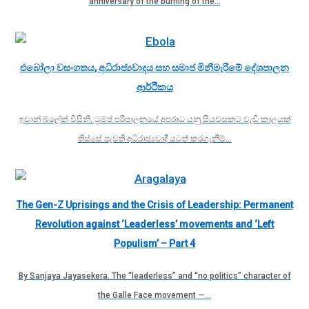
anniversary of the burning of the…
එබෝලා වසංගතය, අධිරාජ්‍යවාදය සහ සමාජ මිනීමැරීමේ දේශපාලන
ආර්ථිකය
ඉවාන් බ්ලේක් විසිනි. ට්‍රම්ප් පරිපාලනයේ අපරාධ යනු සියවසකට වැඩි කාලයක්
තිස්සේ පැවති අධිරාජ්‍යවාදී යටත් කරගැනීම්…
The Gen-Z Uprisings and the Crisis of Leadership: Permanent
Revolution against ‘Leaderless’ movements and ‘Left
Populism’ – Part 4
By Sanjaya Jayasekera. The “leaderless” and “no politics” character of
the Galle Face movement —…