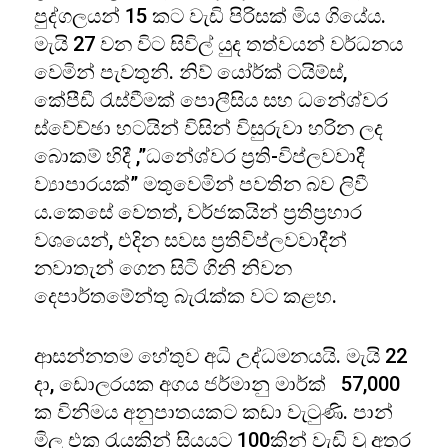
පුද්ගලයන් 15 කට වැඩි පිරිසක් මිය ගියේය.
මැයි 27 වන විට සිවිල් යුද තත්වයන් වර්ධනය
වෙමින් පැවතුනි. නිව් යෝර්ක් ටයිම්ස්,
කේපීඩී රැස්වීමක් පොලීසිය සහ ධනේශ්වර
ස්වේච්ඡා භටයින් විසින් විසුරුවා හරින ලද
බොකම් හිදී ,”ධනේශ්වර ප්‍රති-විප්ලවවාදී
ව්‍යාපාරයක්” මතුවෙමින් පවතින බව ලිවී
ය.කෙසේ වෙතත්, වර්ජකයින් ප්‍රතිප්‍රහාර
වශයෙන්, එදින සවස ප්‍රතිවිප්ලවවාදීන්
නවාතැන් ගෙන සිටි ගිනි නිවන
දෙපාර්තමේන්තු බැරැක්ක වට කළහ.
ආසන්නතම හේතුව අධි උද්ධමනයයි. මැයි 22
දා, ඩොලරයක අගය ජර්මානු මාර්ක් 57,000
ක විනිමය අනුපාතයකට කඩා වැටුණි. පාන්
මිල එක රැයකින් සියයට 100කින් වැඩි වූ අතර