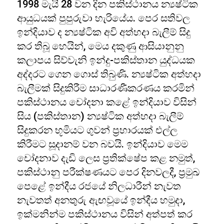
1998 මැයි 28 වන දින පකිස්ථානය න්‍යෂ්ටික
ආයුධයක් පුපුරුවා හැරියේය. පෙර සතිවල
ඉන්දියාව ද න්‍යෂ්ටික අවි අත්හදා බැලීම් සිදු
කර තිබූ හෙයින්, මෙය දකුණු ආසියානුනු
කලාපය සිව්වැනි ඉන්දු-පකිස්තාන යුද්ධයක
අද්දරට ගෙන ගොස් තිබුණි. න්‍යෂ්ටික අත්හදා
බැලීමක් සිදුකිරීම සාධාරණීකරණය කරමින්
පකිස්ථානය චෝදනා කළේ ඉන්දියාව විසින්
සිය (පකිස්තාන) න්‍යෂ්ටික අත්හදා බැලීම්
සිදුකරන භූමියට ගුවන් ප්‍රහාරයක් එල්ල
කිරීමට සූදානම් වන බවයි. ඉන්දියාව මෙම
චෝදනාව දැඩි ලෙස ප්‍රතික්ෂේප කළ නමුත්,
පකිස්ථානු පරීක්ෂණයට පෙර දිනවලදී, ප්‍රමුඛ
පෙළේ ඉන්දීය රජයේ නිලධාරීන් නැවත
නැවතත් අනතුරු ඇඟවූයේ ඉන්දීය හමුදා,
ඉක්මනින්ම පකිස්ථානය විසින් අත්පත් කර