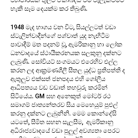
ව්‍යාපාරයක් තුලට ඒකාබද්ධ වීම වැලැක්වීමට
හැකි සෑම දෙයක්ම කර තිබුණි.
1948 මැද භාගය වන විට, සියල්ලටත් වඩා
ස්ටැලින්වාදීන්ගේ පශ්චාත් යුද නැඟිටීම
පාවාදීම් මත පදනම් වූ, ඇමරිකානු හා ලෝක
ධනවාදයේ ස්ථායීකරනයක සලකුනු දක්නට
ලැබුණි. සෝවියට් සංගමයට එරෙහිව එල්ල
කරන ලද ආක්‍රමණශීලී සීතල යුද්ධ ප්‍රතිපත්ති ද
ඇතුලුව එක්සත් ජනපදය එහි ගෝලීය
ආධිපත්‍යය වඩ වඩාත් තහවුරු කරමින්
සිටියේය. GM සහ අනෙකුත් මෝටර් රථ
සමාගම් ජාත්‍යන්තරව සිය මෙහෙයුම් පුළුල්
කරනු දක්නට ලැබුනිනි. මෙම කොන්දේසි
යටතේ, සීමිත සහන සැලසීම, ඇමරිකානු
අධිරාජ්‍යවාදයේ වඩා පුලුල් අවශ්‍යතා පෙරට