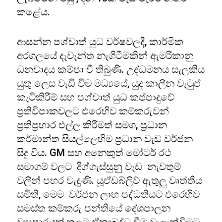
කළේය.
ආසන්න පශ්චාත් යුධ වර්ෂවලදී, කාර්මික
අරගලයේ දැවැන්ත නැගිටීමකින් ඇමරිකානු
ධනවාදය කම්පා වී තිබුණි. උද්ධමනය සැලකිය
යුතු ලෙස වැඩි වීම මධ්‍යයේ, යුද කාලීන වැටුප්
කැටිකිරීම් සහ පශ්චාත් යුධ කප්පාදුවේ
ප්‍රතිවිපාකවලට එරෙහිව කම්කරුවන්
ප්‍රතිප්‍රහාර එල්ල කිරීමත් සමග, ප්‍රධාන
කර්මාන්ත සියල්ලෙහිම ප්‍රධාන වැඩ වර්ජන
සිදු විය. GM සහ අනෙකුත් මෝටර් රථ
සමාගම් වලට දිග්ගැස්සුනුු වැඩ නැවතුම්
වලින් පහර වැදුණි. යූඒඩබ්ලිව් ඇතුලු වෘත්තීය
සමිති, මෙම වර්ජන ලාභ පද්ධතියට එරෙහිව
සමස්ත කම්කරු පන්තියේ දේශපාලන