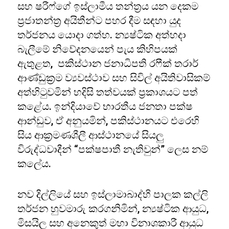
සහ ෂරීෆ්ගේ ඉස්ලාමීය තන්ත‍්‍රය යන දෙකම
ප‍්‍රජාතන්ත‍්‍ර අයිතීන්ට පහර දීම සඳහා යුද
තර්ජනය යොදා ගත්හ. න්‍යෂ්ටික අත්හදා
බැලීමේ නිවේදනයෙන් පැය කිහිපයක්
ඇතුළත, පකිස්ථාන ජනාධිපති රෆීක් තරාර්
ආණ්ඩුක්‍රම ව්‍යවස්ථාව සහ සිවිල් අයිතිවාසිකම්
අත්හිටුවමින් හදිසි තත්වයක් ප්‍රකාශයට පත්
කළේය. ඉන්දියාවේ භාරතීය ජනතා පක්ෂ
ආන්ඩුව, ඒ අනුයමින්, පකිස්ථානයට එරෙහි
සිය ආක්‍රමණශීලී ආස්ථානයේ සියලු
විරුද්ධවාදීන් “පක්ෂපාතී නැතිවුන්” ලෙස නම්
කලේය.
නව දිල්ලියේ සහ ඉස්ලාමාබාද්හි පාලක කල්ලි
තර්ජන හුවමාරු කරගනිමින්, න්‍යෂ්ටික ආයුධ,
මිසයිල සහ අනෙකුත් මහා විනාශකාරී ආයුධ