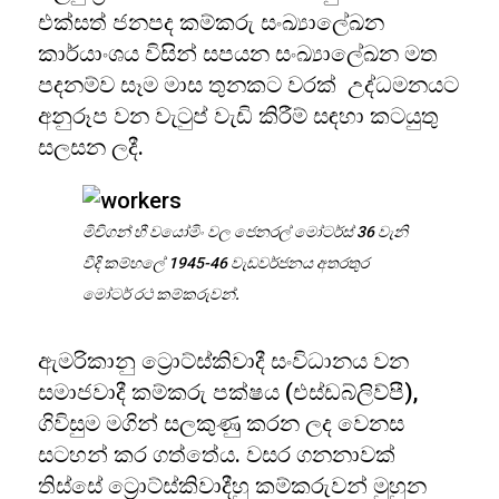
එක්සත් ජනපද කම්කරු සංඛ්‍යාලේඛන
කාර්යාංශය විසින් සපයන සංඛ්‍යාලේඛන මත
පදනම්ව සෑම මාස තුනකට වරක් උද්ධමනයට
අනුරූප වන වැටුප් වැඩි කිරීම් සඳහා කටයුතු
සලසන ලදී.
මිචිගන් හී වයෝමිං වල ජෙනරල් මෝටර්ස් 36 වැනි
වීදි කම්හලේ 1945-46 වැඩවර්ජනය අතරතුර
මෝටර් රථ කම්කරුවන්.
ඇමරිකානු ට්‍රොට්ස්කිවාදී සංවිධානය වන
සමාජවාදී කම්කරු පක්ෂය (එස්ඩබ්ලිව්පී),
ගිවිසුම මගින් සලකුණු කරන ලද වෙනස
සටහන් කර ගත්තේය. වසර ගනනාවක්
තිස්සේ ට්‍රොට්ස්කිවාදීහු කම්කරුවන් මුහුන