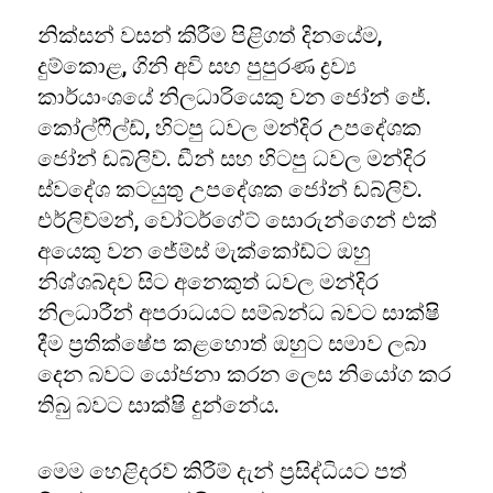
නික්සන් වසන් කිරීම පිළිගත් දිනයේම,
දුම්කොළ, ගිනි අවි සහ පුපුරණ ද්‍රව්‍ය
කාර්යාංශයේ නිලධාරියෙකු වන ජෝන් ජේ.
කෝල්ෆීල්ඩ්, හිටපු ධවල මන්දිර උපදේශක
ජෝන් ඩබ්ලිව්. ඩීන් සහ හිටපු ධවල මන්දිර
ස්වදේශ කටයුතු උපදේශක ජෝන් ඩබ්ලිව්.
එර්ලිච්මන්, වෝටර්ගේට් සොරුන්ගෙන් එක්
අයෙකු වන ජේම්ස් මැක්කෝඩ්ට ඔහු
නිශ්ශබ්දව සිට අනෙකුත් ධවල මන්දිර
නිලධාරීන් අපරාධයට සම්බන්ධ බවට සාක්ෂි
දීම ප්‍රතික්ෂේප කළහොත් ඔහුට සමාව ලබා
දෙන බවට යෝජනා කරන ලෙස නියෝග කර
තිබු බවට සාක්ෂි දුන්නේය.
මෙම හෙළිදරව් කිරීම් දැන් ප්‍රසිද්ධියට පත්