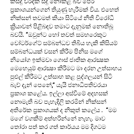
කිසිදු වරදක් සිදු නොකළ බව පෙර
ප්‍රකාශයන්ගෙන් තියුණු හැරීමක් විය. එහෙත්
නික්සන් තවමත් කියා සිටියේ නීති විරෝධී
ක්‍රියාවන් පිළිබඳව තමාට දැනුමක් නොතිබූ
බවයි. “ඔවුන්ට හෝ තවත් සමහරෙකුට
වෝටර්ගේට් සම්බන්ධව තිබිය හැකි කිසියම්
සම්බන්ධයක් වසන් කිරීම පිනිස මගේ
නියෝග ඉක්මවා ගොස් ජාතික ආරක්‍ෂක
මෙහෙයුම් ආරක්‍ෂා කිරීමට මා දරන උත්සාහය
පුළුල් කිරීමට උත්සාහ කළ පුද්ගලයන් සිටි
බැව් දැන් පෙනේ,” යැයි ජනාධිපතිවරයා
ප්‍රකාශ කළේය. ඉල්ලා අස්වීමේ අදහසක්
නොමැති බව පැහැදිලි කරමින් නික්සන්
අතිරේක ප්‍රකාශයක් ද නිකුත් කලේය . “මම
මගේ වගකීම් අත්හරින්නේ නැහැ. මාව
තෝරා පත් කර ගත් කාර්යය මම දිගටම