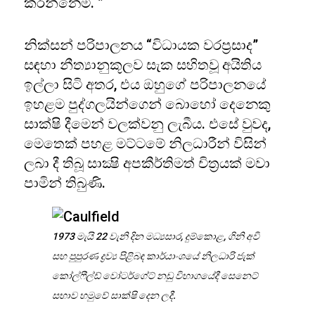
කරන්නෙමි. ”
නික්සන් පරිපාලනය “විධායක වරප්‍රසාද”
සඳහා නීත්‍යානුකූලව සැක සහිතවූ අයිතිය
ඉල්ලා සිටි අතර, එය ඔහුගේ පරිපාලනයේ
ඉහළම පුද්ගලයින්ගෙන් බොහෝ දෙනෙකු
සාක්ෂි දීමෙන් වලක්වනු ලැබීය. එසේ වුවද,
මෙතෙක් පහළ මට්ටමේ නිලධාරීන් විසින්
ලබා දී තිබූ සාක්‍ෂි අපකීර්තිමත් චිත්‍රයක් මවා
පාමින් තිබුණි.
1973 මැයි 22 වැනි දින මධ්‍යසාර, දුම්කොළ, ගිනි අවි
සහ පුපුරණ ද්‍රව්‍ය පිළිබඳ කාර්යාංශයේ නිලධාරි ජැක්
කෝල්ෆීල්ඩ් වෝටර්ගේට් නඩු විභාගයේදී සෙනෙට්
සභාව හමුවේ සාක්ෂි දෙන ලදී.