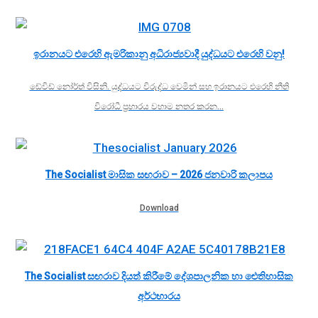
ඉරානයට එරෙහි ඇමරිකානු අධිරාජ්‍යවාදී යුද්ධයට එරෙහි වනු!
ඩේවිඩ් නෝර්ත් විසිනි. යුද්ධයට විරුද්ධ වෙමින් සහ ඉරානයට එරෙහි නීති
විරෝධී ප්‍රහාරය වහාම නතර කරන…
The Socialist මාසික සඟරාව – 2026 ජනවාරි කලාපය
Download
The Socialist සඟරාව දියත් කිරීමේ දේශපාලනික හා ඓතිහාසික
අර්ථභාරය