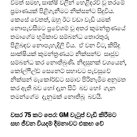
වීමත් සමඟ, සාක්ෂි වලින් හෙළිදරව් වූ තරමේ
ප්‍රමාණයක් පිළිගැනීමට නික්සන්ට සිදුවිය.
කෙසේ වෙතත්, ඔහු ඊට වඩා වැඩි යමක්
නොපැවසීමට ප්‍රවේශම් වූ අතර කුමන්ත්‍රණයේ
තමාගේම භූමිකාව සම්බන්ධ තොරතුරු
පිළිබඳව නොපැහැදිලි විය. ඒ වන විට, කිසිදු
සාක්ෂියක් කුමන්ත්‍රණයට නික්සන්ව සෘජුව
සම්බන්ධ කර නොතිබුණි. නිදසුනක් වශයෙන්,
කෝල්ෆීල්ඩ් සෙනෙට් සභාවට පැවසුවේ
නික්සන් මැකෝර්ඩ්ට සමාව පිරිනැමීම අනුමත
කර ඇති බව හෝ දැන සිටි බව හෝ ගැන
තමන්ගේම දැනුමක් නොතිබූ බවයි.
වසර 75 කට පෙර: GM වැටුප් වැඩි කිරීමට
සහ ජීවන වියදම් දීමනාවට එකඟ වේ