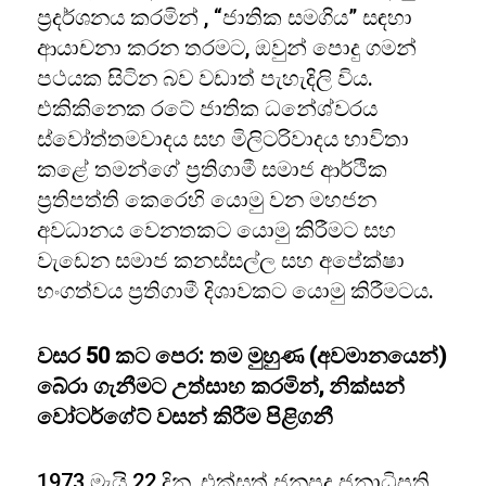
ප්‍රදර්ශනය කරමින් , “ජාතික සමගිය” සඳහා
ආයාචනා කරන තරමට, ඔවුන් පොදු ගමන්
පථයක සිටින බව වඩාත් පැහැදිලි විය.
එකිකිනෙක රටේ ජාතික ධනේශ්වරය
ස්වෝත්තමවාදය සහ මිලිටරිවාදය භාවිතා
කළේ තමන්ගේ ප්‍රතිගාමී සමාජ ආර්ථික
ප්‍රතිපත්ති කෙරෙහි යොමු වන මහජන
අවධානය වෙනතකට යොමු කිරීමට සහ
වැඩෙන සමාජ කනස්සල්ල සහ අපේක්ෂා
භංගත්වය ප්‍රතිගාමී දිශාවකට යොමු කිරීමටය.
වසර 50 කට පෙර: තම මුහුණ (අවමානයෙන්)
බේරා ගැනීමට උත්සාහ කරමින්, නික්සන්
වෝටර්ගේට් වසන් කිරීම පිළිගනී
1973 මැයි 22 දින, එක්සත් ජනපද ජනාධිපති