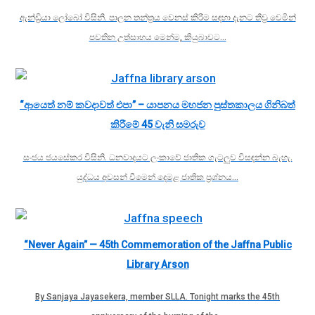
ඇන්ඩ්‍රියා ලෝබෝ විසිනි. පාලන තන්ත්‍රය වෙනස් කිරීම සඳහා දැනට තීව්‍ර වෙමින්
පවතින උත්සාහය මෙන්ම, කියුබාවට…
“ආයෙත් නම් කවදාවත් එපා” – යාපනය මහජන පුස්තකාලය ගිනිබත්
කිරීමේ 45 වැනි සමරුව
සංජය ජයසේකර විසිනි. ධනවාදයට ලංකාවේ ජාතික ගැටලුව විසඳන්න බැහැ.
යුද්ධය අවසන් වීමෙන් දෙමළ ජාතික ප්‍රශ්නය…
“Never Again” — 45th Commemoration of the Jaffna Public
Library Arson
By Sanjaya Jayasekera, member SLLA. Tonight marks the 45th