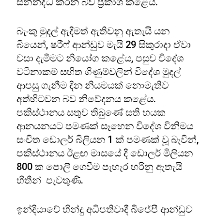
සන්නද්ධ කරන බව ප්‍රකාශ කළේය.
බැංකු මුදල් ඇදීමත් ඇතිවනු ඇතැයි යන
බියෙන්, ෂරීෆ් ආන්ඩුව මැයි 29 සිකුරාදා ඒවා
වසා දැමීමට නියෝග කළේය, පසුව විදේශ
වටිනාකම් සහිත ගිණුම්වලින් විදේශ මුදල්
ආපසු ගැනීම දින නියමයක් නොමැතිව
අත්හිටවන බව නිවේදනය කළේය.
පකිස්ථානය සතුව තිබුණේ සති හයක
ආනයනයට පමණක් සෑහෙන විදේශ විනිමය
සංචිත ඩොලර් බිලියන 1 ක් පමණක් වූ බැවින්,
පකිස්ථානය ඊළඟ මාසයේ දී ඩොලර් මිලියන
800 ක පොලී ගෙවීම පැහැර හරිනු ඇතැයි
භීතීන් පැවතුණි.
ඉන්දියාවේ හින්දු අධිපතිවාදී බීජේපී ආන්ඩුව