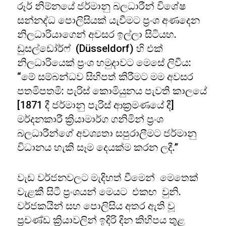
රූර් නිම්නයේ ජර්මානු බලධාරීන් විශේෂ
සන්නද්ධ පොලිසියක් යැවීමට ප්‍රංශ අණදෙන
නිලධාරියාගෙන් අවසර ඉල්ලා සිටියහ.
ඩුසල්ඩෝර්ෆ් (Düsseldorf) හි එක්
නිලධාරියෙක් ප්‍රංශ හමුදාවට මෙසේ ලිවීය:
“මේ සම්බන්ධව සිහිපත් කිරීමට මම අවසර
පතමිපතමි: පැරිස් කොමියුනය පැවති කාලයේ
[1871 දී ජර්මානු පැරිස් ආක්‍රමණයේ දී]
මර්දනකාරී ක්‍රියාමාර්ග ගනිමින් ප්‍රංශ
බලධාරීන්ගේ අවශ්‍යතා සපුරාලීමට ජර්මානු
විධානය හැකි සෑම දෙයක්ම කරන ලදී.”
වැඩ වර්ජනවලට මැදිහත් වීමෙන් මෙතෙක්
වැළකී සිටී ප්‍රංශයන් මෙයට එකඟ වුනි.
වර්ජකයින් සහ පොලිසිය අතර ඇති වූ
ප්‍රචණ්ඩ ක්‍රියාවලින් ඉදිරි දින කිහිපය තුළ