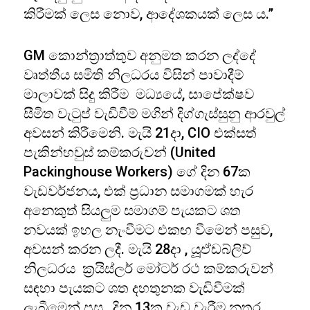
කිරීමක් ලෙස නොව, ආදේශකයක් ලෙස ය.”
GM කොන්ත්‍රාත්තුව අනුමත කරන ලද්දේ
වෘත්තීය සමිති නිලධරය විසින් පාවාදීම්
මාලාවක් සිදු කිරීම මධ්‍යයේ, සාපේක්ෂව
සීමිත වැටුප් වැඩිවීම් මගින් දිග්ගැස්සුනු ආරවුල්
අවසන් කිරීමෙනි. මැයි 21දා, CIO එක්සත්
පැකින්හවුස් කම්කරුවන් (United
Packinghouse Workers) ගේ දින 67ක
වැඩවර්ජනය, එක් ප්‍රධාන සමාගමක් හැර
අනෙකුත් සියලුම සමාගම් පැයකට ශත
නවයක් ඉහල නැංවීමට එකඟ වීමෙන් පසුව,
අවසන් කරන ලදී. මැයි 28දා , යූූඒඩබ්ලිව්
නිලධරය ක්‍රයිස්ලර් මෝටර් රථ කම්කරුවන්
සඳහා පැයකට ශත දහතුනක වැඩිවීමක්
ලැබීමෙන් පසු , දින 13ක වැඩ වැරීම නතර