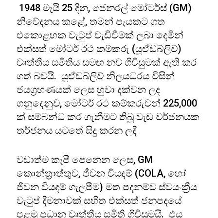
1948 මැයි 25 දින, ජෙනරල් මෝටර්ස් (GM)
නිවේදනය කළේ, තමන් පැයකට ශත
එකොළහක වැටුප් වැඩිවීමක් ලබා දෙමින්
එක්සත් මෝටර් රථ කම්කරු (යූඒඩබ්ලිව්)
වෘත්තීය සමිතිය සමඟ නව ගිවිසුමක් ඇති කර
ගත් බවයි. යූඒඩබ්ලිව් නිලයධරය විසින්
ජයග්‍රහණයක් ලෙස හුවා දක්වන ලද
ගනුදෙනුව, මෝටර් රථ කම්කරුවන් 225,000
ක් සම්බන්ධ කර ගැනීමට තිබූ වැඩ වර්ජනයක
තර්ජනය යටතේ සිදු කරන ලදී
වඩාත්ම කැපී පෙනෙන ලෙස, GM
කොන්ත්‍රාත්තුව, ජීවන වියදම් (COLA, හෝ
ජීවන වියදම් ගැලපීම) මත පදනම්ව ස්වයංක්‍රීය
වැටුප් දීමනාවක් සහිත එක්සත් ජනපදයේ
පළමු ප්‍රධාන වෘත්තීය සමිති ගිවිසුමයි. එය