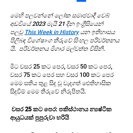
Share
මෙහි පලවන්නේ ලෝක සමාජවාදී වෙබ්
අඩවියේ 2023 මැයි 21 දින ඉංග්‍රීසියෙන්
පලවූ
This Week in History
යන ඉතිහාසය
පිලිබඳ විශේෂාංග තීරුවේ සිංහල පරිවර්තනය
යි. පරිවර්තනය මිගාර මල්වත්ත විසිනි.
මීට වසර 25 කට පෙර, වසර 50 කට පෙර,
වසර 75 කට පෙර සහ වසර 100 කට පෙර
මෙම සතිය තුළ සිදු වූ වැදගත් ඓතිහාසික
සිදුවීම් මෙම තීරුවේ නිරූපිතයි.
වසර 25 කට පෙර: පකිස්ථානය න්‍යෂ්ටික
ආයුධයක් පුපුරුවා හරියි