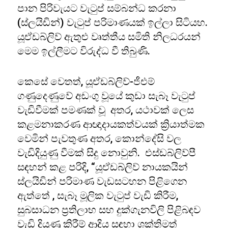
පාන පිරිවැයට වැටුප් සම්බන්ධ කරනා
(ස්ලයිඩින්) වැටුප් පරිමාණයක් ඉල්ලා සිටියහ.
යූඒඩබ්ලිව් ඇතුළු වෘත්තීය සමිති නිලධරයන්
මෙම ඉල්ලීමට විරුද්ධ වී තිබුණි.
කෙසේ වෙතත්, යූඒඩබ්ලිව්-ජීඑම්
ගණුදෙණුවේ අඩංගු වූයේ කුඩා සැබෑ වැටුප්
වැඩිවීමක් පමණක් වූ අතර, යථාවක් ලෙස
කළමනාකරණ ආඥාදායකත්වයක් ක්‍රියාත්මක
වෙමින් පැවතුණ අතර, කොන්දේසි වල
වැඩිදියුණු වීමක් සිදු නොවුනි. එස්ඩබ්ලිව්පී
සඳහන් කළ පරිදි, “යූඒඩබ්ලිව් නායකයින්
ස්ලයිඩින් පරිමාණ වැඩසටහන පිළිගෙන
ඇත්තේ , සැබෑ මූලික වැටුප් වැඩි කිරීම,
සුබසාධන ප්‍රතිලාභ සහ දුක්ගැනවිලි පිළිබඳව
වැඩි දියුණු කිරීම් ආදිය සඳහා ශක්තිමත්