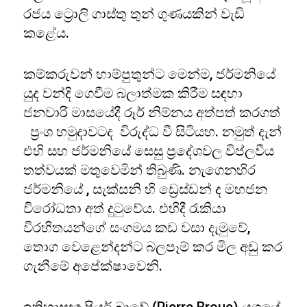
රජය ට්‍රොලි ගාස්තු තුන් ගුණයකින් වැඩි
කළේය.
කම්කරුවන් හාම්පුතුන්ට මෙන්ම, ජර්මනියේ
යුද වන්දි ගෙවීම බලාත්මක කිරීම සඳහා
ජනවාරි මාසයේදී රූර් නිම්නය අත්පත් කරගත්
ප්‍රංශ හමුදාවටද විරුද්ධ වී සිටියහ. නමුත් දැන්
එහි සහ ජර්මනියේ සෙසු ප්‍රදේශවල විප්ලවීය
තත්වයක් මතුවෙමින් තිබුණි. නැගෙනහිර
ජර්මනියේ , සැක්සනි හි ඩ්‍රෙස්ඩන් ද මහජන
විරෝධතා අත් දුටුවේය. එහිදී රැකියා
විරහිතයන්ගේ සංගමය කඩ වසා දැමුවේ,
තොග වෙළෙන්දන්ට බලපෑම් කර මිල අඩු කර
ගැනීමේ අපේක්ෂාවෙනි.