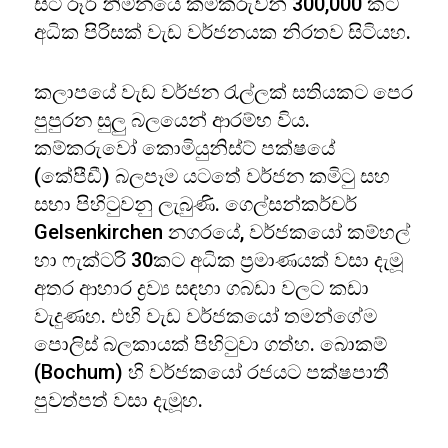
සිටි රූර් නිම්නයේ කම්කරුවන් 300,000 කට
අධික පිරිසක් වැඩ වර්ජනයක නිරතව සිටියහ.
කලාපයේ වැඩ වර්ජන රැල්ලක් සතියකට පෙර
පුපුරන සුලු බලයෙන් ආරම්භ විය.
කම්කරුවෝ කොමියුනිස්ට් පක්ෂයේ
(කේපීඩී) බලපෑම යටතේ වර්ජන කමිටු සහ
සභා පිහිටුවනු ලැබුණි. ගෙල්සන්කර්චර්
Gelsenkirchen නගරයේ, වර්ජකයෝ කම්හල්
හා ෆැක්ටරි 30කට අධික ප්‍රමාණයක් වසා දැමූ
අතර ආහාර ද්‍රව්‍ය සඳහා ගබඩා වලට කඩා
වැදුණහ. එහි වැඩ වර්ජකයෝ තමන්ගේම
පොලිස් බලකායක් පිහිටුවා ගත්හ. බොකම්
(Bochum) හි වර්ජකයෝ රජයට පක්ෂපාතී
පුවත්පත් වසා දැමූහ.