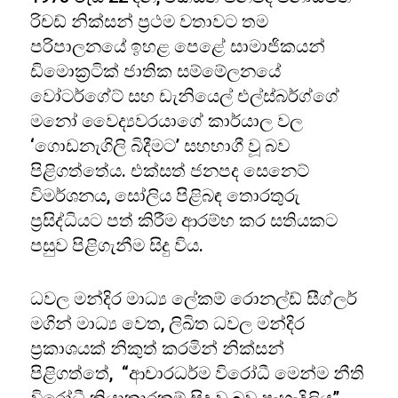
රිචඩ් නික්සන් ප්‍රථම වතාවට තම
පරිපාලනයේ ඉහළ පෙළේ සාමාජිකයන්
ඩිමොක්‍රටික් ජාතික සම්මේලනයේ
වෝටර්ගේට් සහ ඩැනියෙල් එල්ස්බර්ග්ගේ
මනෝ වෛද්‍යවරයාගේ කාර්යාල වල
‘ගොඩනැගිලි බිදීමට’ සහභාගී වූ බව
පිළිගත්තේය. එක්සත් ජනපද සෙනෙට්
විමර්ශනය, සෝලිය පිළිබඳ තොරතුරු
ප්‍රසිද්ධියට පත් කිරීම ආරම්භ කර සතියකට
පසුව පිළිගැනීම සිදු විය.
ධවල මන්දිර මාධ්‍ය ලේකම් රොනල්ඩ් සීග්ලර්
මගින් මාධ්‍ය වෙත, ලිඛිත ධවල මන්දිර
ප්‍රකාශයක් නිකුත් කරමින් නික්සන්
පිළිගත්තේ, “ආචාරධර්ම විරෝධී මෙන්ම නීති