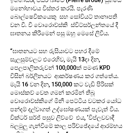
ඉතිහාසඥ පියර් බෘවේ (Pierre Broue) යුගයේ
මනෝභාවය විස්තර කරයි. පැරණි
බොල්ෂෙවිකයෙකු සහ සෝවියට් තානාපති
වන වී. වී වොරොව්ස්කි ස්විට්සර්ලන්තයේ දී
ඝාතනය කිරීමෙන් පසු ඔහු මෙසේ ලිවීය.
“ඝාතනයට සහ රුසියාවට පහර දීමේ
සැලසුම්වලට එරෙහිව, මැයි 13දා දින,
පෙලපාලිකරුවන් 100,000ක් පමණ KPD
විසින් බර්ලිනයට ආකර්ෂණය කර ගත්තේය.
මැයි 16 වන දින, 150,000 කට වැඩි පිරිසක්
මොස්කව් වෙත ගමන් කරමින් තිබූ
වොරොව්ස්කිගේ මිනී පෙට්ටිය වටකර යෝධ
පන්දම් දල්වාගත් උද්ඝෝෂණයක් පැවැත් වීය.
වික්ටර් සර්ජ් පසුව ලිව්වේ එය, ‘විප්ලවවාදී
බලමුලු ගැන්වීමේ කාල පරිච්ඡේදයේ ආරම්භය