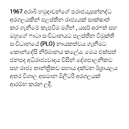
1967 අරාබි හමුදාවන්ගේ පරාජය,සන්නද්ධ
අරගලයකින් පලස්තීන රාජ්‍යයක් සාක්ෂාත්
කර ගැනීමේ කැපවීම මගින් , යසර් අරෆත් සහ
ඔහුගේ ෆාටා සංවිධානයට පලස්තීන විමුක්ති
සංවිධානයේ (PLO) නායකත්වය ගැනීමට
කොන්දේසි නිර්මානය කලේය. මෙය එක්සත්
ජනපද අධිරාජ්‍යවාදය විසින් දේශපාලනිකව
සහ රාජ්‍ය තාන්ත්‍රිකව සහාය දක්වන ඊශ්‍රායලය
අතර විශාල අසමාන මිලිටරි අරගලයක්
ආරම්භ කරන ලදී.