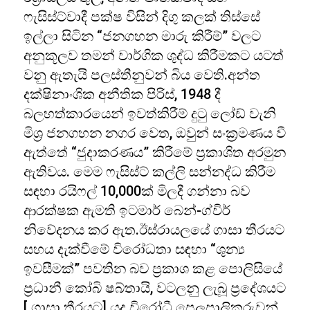
ෆැසිස්ට්වාදී පක්ෂ විසින් දිගු කලක් තිස්සේ
ඉල්ලා සිටින “ජනගහන මාරු කිරීම්” වලට
අනුකූලව තමන් වාර්ගික ශුද්ධ කිරීමකට යටත්
වනු ඇතැයි පලස්තීනුවන් බිය වෙති.අන්ත
දක්ෂිනාංශික අනීතික පිරිස්, 1948 දී
බලහත්කාරයෙන් ඉවත්කිරීම් දුටු ලෝඩ් වැනි
මිශ්‍ර ජනගහන නගර වෙත, ඔවුන් සංක්‍රමණය වී
ඇත්තේ “ජුදාකරණය” කිරීමේ ප්‍රකාශිත අරමුන
ඇතිවය. මෙම ෆැසිස්ට් කල්ලි සන්නද්ධ කිරීම
සඳහා රයිෆල් 10,000ක් මිලදී ගන්නා බව
ආරක්ෂක ඇමති ඉටමාර් බෙන්-ග්විර්
නිවේදනය කර ඇත.ඊස්රායලයේ ගාසා තීරයට
සහය දැක්වීමේ විරෝධතා සඳහා “ශුන්‍ය
ඉවසීමක්” පවතින බව ප්‍රකාශ කළ පොලිසියේ
ප්‍රධානී කෝබි ෂබ්තායි, වටලනු ලැබූ ප්‍රදේශයට
[ ගාසා තීරයට] යුද විරෝධී පෙලපාලිකරුවන්