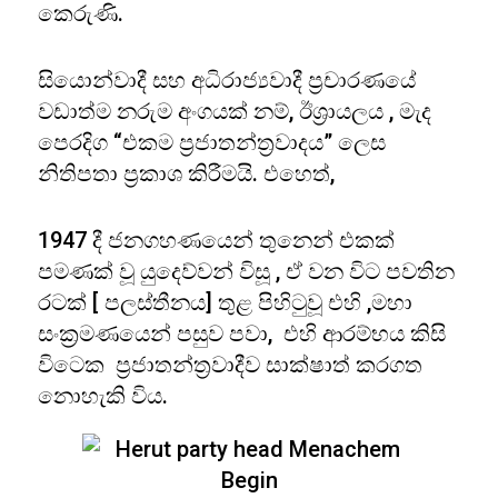
කෙරුණි.
සියොන්වාදී සහ අධිරාජ්‍යවාදී ප්‍රචාරණයේ
වඩාත්ම නරුම අංගයක් නම්, ඊශ්‍රායලය , මැද
පෙරදිග “එකම ප්‍රජාතන්ත්‍රවාදය” ලෙස
නිතිපතා ප්‍රකාශ කිරීමයි. එහෙත්,
1947 දී ජනගහණයෙන් තුනෙන් එකක්
පමණක් වූ යුදෙව්වන් විසූ , ඒ වන විට පවතින
රටක් [ පලස්තීනය] තුළ පිහිටුවූ එහි ,මහා
සංක්‍රමණයෙන් පසුව පවා, එහි ආරම්භය කිසි
විටෙක ප්‍රජාතන්ත්‍රවාදීව සාක්ෂාත් කරගත
නොහැකි විය.