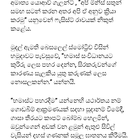
අමාත්‍ය යොආව් ගැලන්ට් , “අපි මිනිස් සතුන්
සමඟ සටන් කරන අතර අපි ඒ අනුව ක්‍රියා
කරමු” යනුවෙන් ෆැසිස්ට් රාවයක් නිකුත්
කළේය.
මුදල් ඇමති බෙසලෙල් ස්මෝට්‍රිච් විසින්
හමුදාවට පැවසුවේ, “හමාස් සංවිධානයට
කුරිරු ලෙස පහර දෙන්න, සිරකරුවන්ගේ
කාරණය සැලකිය යුතු කරුණක් ලෙස
නොසලකන්න.” යන්නයි.
“හමාස්ට පහරදීම” යන්නෙහි යථාර්තය නම්
ගොඩබිම් ආක්‍රමණයක් සදහා සූදානම් වීමේදී,
ගාසා තීරයට කාපට් බෝම්බ හෙලමින්,
ඔවුන්ගෙන් අඩක් වන ළමුන් ඇතුළු සිවිල්
වැසියන් දහස් ගණනක් සමූල ඝාතනය කිරීමයි.