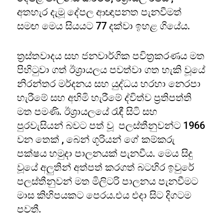
අතහැර දැමූ දේපල ආඥාපනත පැනවීමත්
සමඟ මෙය සියයට 77 දක්වා ඉහළ ගියේය.
ත්‍රස්තවාදය සහ ජනවාර්ගික පවිත්‍රකරණය මත
පිහිටුවා ගත් ඊශ්‍රායලය පවත්වා ගත හැකි වූයේ
නිරන්තර මර්දනය සහ යුද්ධය හරහා නෙරපා
හැරීමේ සහ අහිමි හැරීමේ ද්විත්ව ප්‍රතිපත්ති
මත පමණි. ඊශ්‍රායලයේ රැඳී සිටි සහ
පුරවැසියන් බවට පත් වූ පලස්තීනුවන්ට 1966
වන තෙක් , බෙන් ගූරියන් ගේ කම්කරු
පක්ෂය හමුදා පාලනයක් පැනවීය. මෙය සිදු
වූයේ අලුතින් අත්පත් කරගත් බටහිර ඉවුරේ
පලස්තීනුවන් මත මිලිටරි පාලනය පැනවීමට
මාස කිහිපයකට පෙරය.එය එදා සිට දිගටම
පවතී.