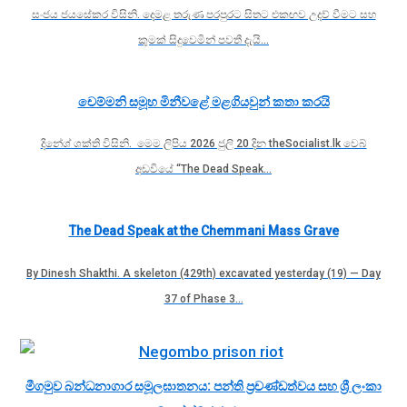
සංජය ජයසේකර විසිනි. දෙමළ තරුණ පරපුරට සිතට එකඟව උදව් වීමට සහ
කුමක් සිදුවෙමින් පවතී දැයි…
චෙම්මනි සමූහ මිනීවළේ මළගියවුන් කතා කරයි
දිනේශ් ශක්ති විසිනි. මෙම ලිපිය 2026 ජුලි 20 දින theSocialist.lk වෙබ්
අඩවියේ “The Dead Speak…
The Dead Speak at the Chemmani Mass Grave
By Dinesh Shakthi. A skeleton (429th) excavated yesterday (19) — Day
37 of Phase 3…
මීගමුව බන්ධනාගාර සමූලඝාතනය: පන්ති ප්‍රචණ්ඩත්වය සහ ශ්‍රී ලංකා