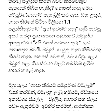
කිරීම] සැලසුම් කරන බවට කිසිවෙකුට
සැකයක් තිබිය හැකිද? නෙතන්යාහු මෙය
සම්පූර්ණයෙන්ම පැහැදිලි කර ඇත. ඔහු උතුරු
ගාසා තීරයේ සිටින මිලියන 1.1
පලස්තීනුවන්ට “දැන් ඉවත්ව යනු” යැයි පැවසූ
අතර හමුදා ප්‍රකාශකයා පැවසුවේ ,ඔවුන්ට
ආපසු ඒමට “අපි එසේ පවසන තුරු” ඉඩ
නොදෙන බවයි. ඔවුන් යා යුතු තැන කිසිවෙකු
කීවේ නැත. කෙසේ වෙතත්, මෙය ඊශ්‍රායලය
ඔවුන් පලා ගිය ස්ථාන වලට බෝම්බ දැමීම
නතර කළේ නැත.
ඊශ්‍රායලය “ගාසා තීරයට සම්පූර්ණ වටලෑම”
දියත් කරමින්, වටලනු ලැබූ භූමියට, ජීවිතයේ
අත්‍යවශ්‍ය සියල්ල – විදුලිය, ආහාර සහ ජලය
පවා- ඇතුළුවීම අවහිර කරමින්, ආරක්ෂක