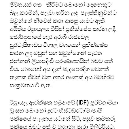
ජීවිතයක් ගත කිරීමට බොහෝ දෙනෙකුට
බල කරමින්, පලවා හරින ලද පලස්තීනුවන්ට
ඔවුන්ගේ නිවෙස් කරා ආපසු යාමට ඇති
අයිතිය ඊශ්‍රායලය විසින් ප්‍රතික්ෂේප කරන ලදී.
ජෝර්දානයේ හැර අරාබි රාජ්‍යවල
පුරවැසිභාවය විශාල වශයෙන් ප්‍රතික්ෂේප
කරන ලද ඔවුන් සහ ඔවුන්ගෙන් පැවත
එන්නන් ලියාපදිංචි සරණාගතයින් බවට පත්
විය. බොහෝ අය දැන් මැදපෙරදිග වෙනත්
තැනක ජීවත් වන අතර අනෙක් අය බටහිරට
සංක්‍රමනය වී ඇත.
ඊශ්‍රායල ආරක්ෂක හමුදාවේ (IDF) පූර්වගාමියා
වූ සහ බොහෝ දුරට හිස්ටඩ්රට්/මාපායි
පක්ෂයේ පාලනය යටතේ සිටි, පසුව කම්කරු
පක්ෂය බවට පත් වූ හගානා පැරා මිලිටරියට,