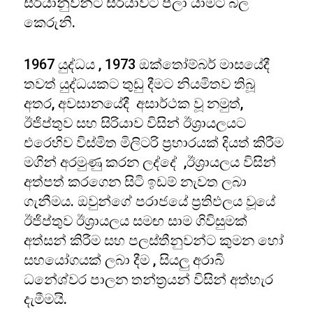
සිරියානුවන්ට සිරියාවට පලා යාමට බල
කෙරුනි.
1967 යුද්ධය , 1973 ඔක්තෝම්බර් මාසයේදී
තවත් යුද්ධයකට තුඩු දීමට නියමිතව තිබූ
අතර, අවසානයේදී අසාර්ථක වූ නමුත්,
ඊජිප්තුව සහ සිරියාව විසින් ඊශ්‍රායලයට
එරෙහිව විස්මිත මිලිටරි ප්‍රහාරයක් දියත් කිරීම
මගින් අරමුණු කරන ලද්දේ ,ඊශ්‍රායලය විසින්
අත්පත් කරගෙන සිටි ඉඩම් නැවත ලබා
ගැනීමය. ඔවුන්ගේ පරාජයේ ප්‍රතිඵලය වූයේ
ඊජිප්තුව ඊශ්‍රායලය සමඟ සාම ගිවිසුමක්
අත්සන් කිරීම සහ පලස්තීනුවන්ට කුමන හෝ
සහයෝගයක් ලබා දීම , සියලු අරාබි
ධනේශ්වර පාලන තන්ත්‍රයන් විසින් අත්හැර
දැමීමයි.