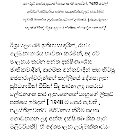
හෙරුට් පක්ෂ ප්‍රධානී මෙනකම් බෙගින්, 1952 ටෙල්
අවිව්හි ජර්මනිය සමඟ සාකච්ඡාවලට එරෙහිව
පැවති මහජන උද්ඝෝෂණයක් අමතයි. [ඡායාරූපය:
හෑන්ස් පින්, ඊශ්‍රායලයේ ජාතික ඡායාරූප එකතුව]
ඊශ්‍රායලයේම ඉතිහාසඥයින්, රාජ්‍ය
ලේඛනාගාරය භාවිතා කරමින්, අද රට
පාලනය කරන අන්ත දක්ෂිණාංශික
ජාතිකවාදීන්, ආගමික අන්තවාදීන් සහ හිටපු
ජෙනරාල්වරුන්ගේ කල්ලියේ දේශපාලන
පූර්වගාමීන් විසින් සිදු කරන ලද අපරාධ
ලේඛනගත කර ඇත.නෙතන්යාහුගේ ලිකුඩ්
පක්ෂය ඉර්ගුන් [ 1948 ට පෙර පැවති ,
පලස්තීනුවන්ව මර්ධනය කිරීම සදහා
ගොඩනගන ලද අන්ත දක්ෂිණාංශික පැරා
මිලිටරියකි] හි දේශපාලන උරුමක්කාරයා