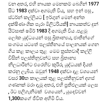
වන අතර, එහි නායක මෙනකම් බෙගින් 1977
සිට 1983 දක්වා අගමැති විය, සහ ඉන් පසු ,
ස්ටර්න් කල්ලියට [ ඉර්ගුන් මෙන් අන්ත
දක්ෂිණාංශික පැරා මිලිටරියකි] නායකත්ව දුන්
යිට්සාක් ෂමීර් 1983 දී අගමැති විය .පළමු
ලෝක යුද්ධයෙන් පසු බ්‍රිතාන්‍යය, ජාතීන්ගේ
සංගමය යටතේ පලස්තීනයේ පාලනයක් ගෙන
ගිය කළ කාලය තුළ මෙම ත්‍රස්තවාදී කල්ලි
විසින් පලස්තීනුවන්ට සහ බ්‍රිතාන්‍ය
නිලධාරීන්ට එරෙහිව කුරිරු යුද්ධයක් දියත්
කරනු ලැබීය. ඔවුන් 1948 දක්වා දළ වශයෙන්
වසර 30ක කාලයක් තුළ පලස්තීනුවන් දහස්
ගණනක් මරා දැමූ අතර, එහි ප්‍රතිඵලයක් ලෙස
, ඊට පලිගැනීමක් වශයෙන් , යුදෙව්වන්
1,300කගේ ජීවිත අහිමි විය.