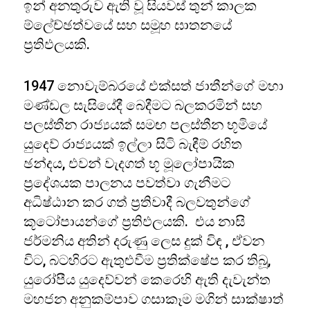
ඉන් අනතුරුව ඇති වූ සියවස් තුන් කාලක
ම්ලේච්ඡත්වයේ සහ සමූහ ඝාතනයේ
ප්‍රතිඵලයකි.
1947 නොවැම්බරයේ එක්සත් ජාතීන්ගේ මහා
මණ්ඩල සැසියේදී බෙදීමට බලකරමින් සහ
පලස්තීන රාජ්‍යයක් සමඟ පලස්තීන භූමියේ
යුදෙව් රාජ්‍යයක් ඉල්ලා සිටි බැඳීම් රහිත
ඡන්දය, එවන් වැදගත් භූ මූලෝපායික
ප්‍රදේශයක පාලනය පවත්වා ගැනීමට
අධිෂ්ඨාන කර ගත් ප්‍රතිවාදී බලවතුන්ගේ
කූටෝපායන්ගේ ප්‍රතිඵලයකි. එය නාසි
ජර්මනිය අතින් දරුණු ලෙස දුක් විඳ , ඒවන
විට, බටහිරට ඇතුළුවීම ප්‍රතික්ෂේප කර තිබූ,
යුරෝපීය යුදෙව්වන් කෙරෙහි ඇති දැවැන්ත
මහජන අනුකම්පාව ගසාකෑම මගින් සාක්ෂාත්