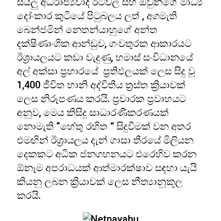
සියලු අධිරාජ්‍යවාදී රටවල් සහ ඔවුන්ගේ මාධ්‍ය
දෝංකාර කුටියේ පිටුබලය ලත් , අගමැති
බෙන්ජමින් නෙතන්යාහුගේ අන්ත
දක්ෂිණාංශික ආන්ඩුව, ගංවතුරක ආකාරයට
ඊශ්‍රායලයට කඩා වැදුණු, හමාස් සංවිධානයේ
අල් අක්සා ප්‍රහාරයේ ප්‍රතිඵලයක් ලෙස සිදු වූ
1,400 ජීවිත හානි අද්විතීය ත්‍රස්ත ක්‍රියාවක්
ලෙස නිරූපණය කරයි. ප්‍රචාරක ප්‍රවාහයට
අනුව, මෙය කිසිදු සාධාරණීකරණයක්
නොමැති “හේතු රහිත ” සිදුවීමක් වන අතර
එමඟින් ඊශ්‍රායලය දැන් ගාසා තීරයේ මිලියන
දෙකකට අධික ජනගහනයට එරෙහිව කරන
ඕනෑම අපරාධයක් ආත්මාරක්ෂාව සඳහා යැයි
කියනු ලබන ක්‍රියාවක් ලෙස නීත්‍යානුකූල
කරයි.