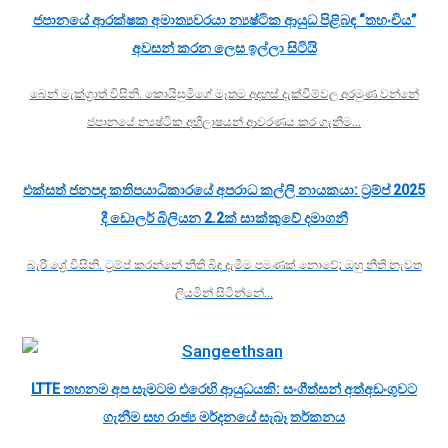
ජපානයේ ආරක්ෂක අමාත්‍යවරයා න්‍යෂ්ටික ආයුධ පිළිබඳ “තහංචිය”
අවසන් කරන ලෙස ඉල්ලා සිටියි
බෙන් මැක්ග්‍රාත් විසිනි. කොයිසුමිගේ මෑතම අදහස් දැක්වීම්වල අරමුණ වන්නේ
ජපානයේ න්‍යෂ්ටික අභිලාෂයන් ආවරණය කර ගැනීම…
එක්සත් ජනපද කතිපයාධිකාරයේ අපරාධ කල්ලි නායකයා: ට්‍රම්ප් 2025
දී ඩොලර් බිලියන 2.2ක් සාක්කුවේ දමාගනී
බැරී ග්‍රේ විසිනි. ට්‍රම්ප් කරන්නේ නීති බිඳ දැමීම පමණක් නොවේ; ඔහු නීති නැවත
ලියමින් සිටින්නේ…
LTTE තහනම අප සැමටම එරෙහි ආයුධයකි: සංගීත්සන් අත්අඩංගුවට
ගැනීම සහ රාජ්‍ය මර්දනයේ සැබෑ තර්කනය