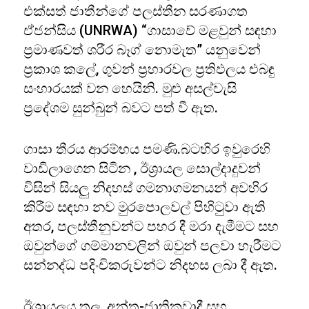
එක්සත් ජාතීන්ගේ පලස්තීන සරණාගත
ඒජන්සිය (UNRWA) “ගාසාවේ මළවුන් සඳහා
ප්‍රමාණවත් ශරීර බෑග් නොමැත” යනුවෙන්
ප්‍රකාශ කලේ, ගුවන් ප්‍රහාරවල ප්‍රතිඵලය එබඳු
සංහාරයක් වන හෙයිනි. මුළු අසල්වැසි
ප්‍රදේශම සුන්බුන් බවට පත් වී ඇත.
ගාසා තීරය ආරම්භය පමණි.බටහිර ඉවුරෙහි
වාඩිලාගෙන සිටින , ඊශ්‍රායල සොල්දාදුවන්
විසින් සියලු නිදහස් ගමනාගමනයන් අවහිර
කිරීම සඳහා නව මුරපොලවල් පිහිටුවා ඇති
අතර, පලස්තීනුවන්ට පහර දී මරා දැමීමට සහ
ඔවුන්ගේ ගම්මානවලින් ඔවුන් පලවා හැරීමට
සන්නද්ධ පදිංචිකරුවන්ට නිදහස ලබා දී ඇත.
ඊශ්‍රායලය තුල, අන්ත-ජාතිකවාදී සහ