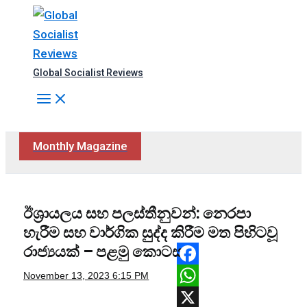
Skip
to
content
Global Socialist Reviews
Search
Monthly Magazine
ඊශ්‍රායලය සහ පලස්තීනුවන්: නෙරපා
හැරීම සහ වාර්ගික සුද්ද කිරීම මත පිහිටවූ
රාජ්‍යයක් – පළමු කොටස
Facebook
November 13, 2023
6:15 PM
WhatsApp