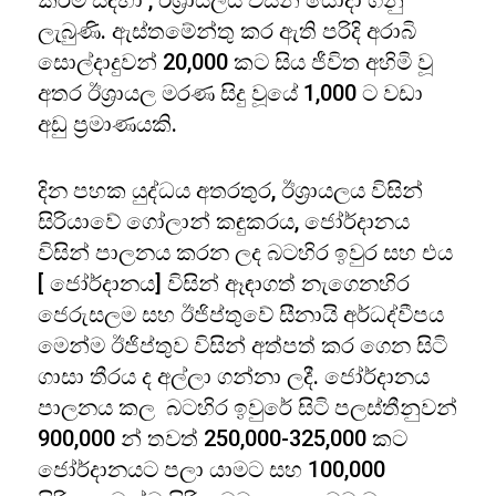
කිරීම සඳහා , ඊශ්‍රායලය විසින් යොදා ගනු
ලැබුණි. ඇස්තමේන්තු කර ඇති පරිදි අරාබි
සොල්දාදුවන් 20,000 කට සිය ජීවිත අහිමි වූ
අතර ඊශ්‍රායල මරණ සිදු වූයේ 1,000 ට වඩා
අඩු ප්‍රමාණයකි.
දින පහක යුද්ධය අතරතුර, ඊශ්‍රායලය විසින්
සිරියාවේ ගෝලාන් කඳුකරය, ජෝර්දානය
විසින් පාලනය කරන ලද බටහිර ඉවුර සහ එය
[ ජෝර්දානය] විසින් ඈඳාගත් නැගෙනහිර
ජෙරුසලම සහ ඊජිප්තුවේ සීනායි අර්ධද්වීපය
මෙන්ම ඊජිප්තුව විසින් අත්පත් කර ගෙන සිටි
ගාසා තීරය ද අල්ලා ගන්නා ලදී. ජෝර්දානය
පාලනය කල බටහිර ඉවුරේ සිටි පලස්තීනුවන්
900,000 න් තවත් 250,000-325,000 කට
ජෝර්දානයට පලා යාමට සහ 100,000