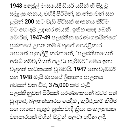
1948 අප්‍රේල් මාසයේදී ඩියර් යසින් හි සිදු වූ
සමූලඝාතනය, එහිදී පිරිමින්, කාන්තාවන් සහ
ළමුන් 200 කට වැඩි පිරිසක් ඝාතනය කිරීම
මීට හොඳම උදාහරණයකි. ඉතිහාසඥ බෙනී
මොරිස්, 1947-49 පලස්තීන සරණාගතයින්ගේ
ප්‍රශ්නයේ උපත නම් ඔහුගේ පෙරළිකාර
පොතේ පැහැදිලි කරන්නේ, “පලස්තීනයෙන්
අරාබි ගම්වැසියන් පලවා හැරීමට” මෙය ඉතා
වැදගත් සාධකයක් වූ බවයි. 1947 නොවැම්බර්
සහ 1948 මැයි මාසයේ බ්‍රිතාන්‍ය පාලනය
අවසන් වන විට, 375,000 කට වැඩි
පලස්තීනුවන් පිරිසක් සරණාගතයන් බවට පත්
වූ අතර, බලහත්කාරය යෙදීම , කුරිරුකම් කිරීම
සහ ඝාතන ඇතුළු ත්‍රස්තවාදී ක්‍රියා සංකලනයක
ව්‍යාපාරයක් මගින් ඔවුන් පලවා හරින ලදී.