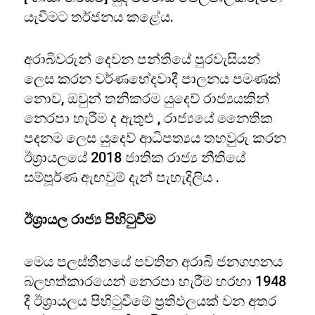
යැවීමට තර්ජනය කළේය.
අරාබිවරුන් දෙවන පන්තියේ පුරවැසියන්
ලෙස කරන වර්ණභේදවාදී පාලනය පමණක්
නොව, ඔවුන් තනිකරම යුදෙව් රාජ්‍යයකින්
නෙරපා හැරීම ද ඇතුළු , රාජ්‍යයේ නෛතික
පදනම ලෙස යුදෙව් ආධිපත්‍යය තහවුරු කරන
ඊශ්‍රායලයේ 2018 ජාතික රාජ්‍ය නීතියේ
සම්පූර්ණ ඇඟවුම් දැන් පැහැදිලිය .
ඊශ්‍රායල රාජ්‍ය පිහිටුවීම
මෙය පලස්තීනයේ පවතින අරාබි ජනගහනය
බලහත්කාරයෙන් නෙරපා හැරීම හරහා 1948
දී ඊශ්‍රායලය පිහිටුවීමේ ප්‍රතිඵලයක් වන අතර