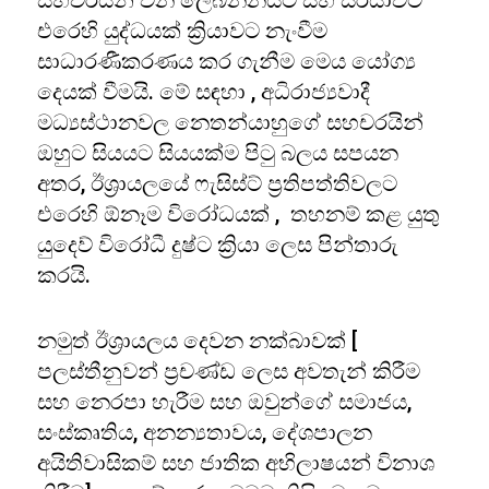
සහචරයින් වන ලෙබනනයට සහ සිරියාවට
එරෙහි යුද්ධයක් ක්‍රියාවට නැංවීම
සාධාරණීකරණය කර ගැනීම මෙය යෝග්‍ය
දෙයක් වීමයි. මේ සඳහා , අධිරාජ්‍යවාදී
මධ්‍යස්ථානවල නෙතන්යාහුගේ සහචරයින්
ඔහුට සියයට සියයක්ම පිටු බලය සපයන
අතර, ඊශ්‍රායලයේ ෆැසිස්ට් ප්‍රතිපත්තිවලට
එරෙහි ඕනෑම විරෝධයක් , තහනම් කළ යුතු
යුදෙව් විරෝධී දුෂ්ට ක්‍රියා ලෙස පින්තාරු
කරයි.
නමුත් ඊශ්‍රායලය දෙවන නක්බාවක් [
පලස්තීනුවන් ප්‍රචණ්ඩ ලෙස අවතැන් කිරීම
සහ නෙරපා හැරීම සහ ඔවුන්ගේ සමාජය,
සංස්කෘතිය, අනන්‍යතාවය, දේශපාලන
අයිතිවාසිකම් සහ ජාතික අභිලාෂයන් විනාශ