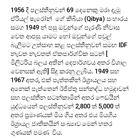
1956 දී පලස්තීනුවන් 69 දෙනෙකු මරා දැමූ
ඒරියල් ෂැරෝන් ගේ කිබියා (Qibya) සංහාරය
සමග 1949 න් පසු ඔවුන්ගේ පැරණි නිවාස
වෙත ආපසු යාමට හෝ ඔවුන්ගේ පවුල්
බැලීමට උත්සාහ කළ පලස්තීනුවන් සමඟ IDF
නැවත නැවතත් ඒකපාර්ශ්වික සටන් [
මිලිටරිය බලය අතින් දෙපාර්ශවය අතර විශාල
වෙනසක් ඇති] සිදු කරනු ලැබීය. 1949 සහ
1967 අතර, එක් පැත්තකින් ඊශ්‍රායලය සහ
අනෙක් පැත්තෙන් ඊජිප්තු සන්නද්ධ හමුදාවන්
සහ පලස්තීන සටන්කාමීන් අතර ෆෙඩයීන්
යුද්ධයෙන් පලස්තීනුවන් 2,800 ත් 5,000 ත්
අතර ප්‍රමාණයක් මිය ගිය අතර එය මියගිය
ඊශ්‍රායල ජාතිකයින් සංඛ්‍යාව මෙන් හතර
ගුණයක් පමණ විය.