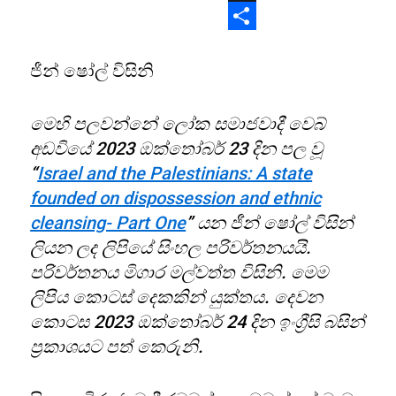
X
Share
ජීන් ෂෝල් විසිනි
මෙහි පලවන්නේ ලෝක සමාජවාදී වෙබ්
අඩවියේ 2023 ඔක්තෝබර් 23 දින පල වූ
“
Israel and the Palestinians: A state
founded on dispossession and ethnic
cleansing- Part One
” යන ජීන් ෂෝල් විසින්
ලියන ලද ලිපියේ සිංහල පරිවර්තනයයි.
පරිවර්තනය මිගාර මල්වත්ත විසිනි. මෙම
ලිපිය කොටස් දෙකකින් යුක්තය. දෙවන
කොටස 2023 ඔක්තෝබර් 24 දින ඉංග්‍රීසි බසින්
ප්‍රකාශයට පත් කෙරුනි.