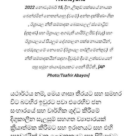
2022 නොවැම්බර් 15, දින ,ලිකුඩ් පක්ෂයේ නායක
බෙන්ජමින් නෙතන්යාහු (වමේ) අන්ත දක්ෂිණාංශික
, ඊශ්‍රායල නීති සම්පාදක බෙසාලෙල් ස්මොට්‍රිච්
(දකුණ) සහ ඊශ්‍රායල අගමැති යායීර් ලපිඩ් (මැද) සහ
ඊශ්‍රායලයේ සියලුම දේශපාලන පක්ෂ නායකයින් ,
ජෙරුසලමේ නෙසෙට් (ඊශ්‍රායල පාර්ලිමේන්තුව) හි
නීති සම්පාදකයින් සඳහා දිවුරුම් දීමේ උත්සවයෙන්
පසු සමූහ ඡායාරූපයකට පෙනී සිටිති , [AP
Photo/Tsafrir Abayov]
යථාර්ථය නම්, මෙය ගාසා තීරයට සහ සමහර
විට බටහිර ඉවුරට පවා එරෙහිව ජන
සංහාරයේ සහ වාර්ගික ශුද්ධ කිරීමේ
දිගුකාලීන සැලසුම් සහගත ව්‍යාපාරයක්
ක්‍රියාත්මක කිරීමට සහ ඉරානයට සහ එහි