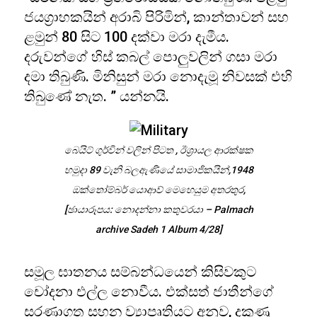
ජයග්‍රාහකයින් අරාබි පිරිමින්, කාන්තාවන් සහ
ළමුන් 80 සිට 100 දක්වා මරා දැමීය.
දරුවන්ගේ හිස් කබල් පොලුවලින් ගසා මරා
දමා තිබුණි. මිනිසුන් මරා නොදැමූ නිවසක් එහි
තිබුණේ නැත. ” යන්නයි.
බෙයිට් ගුර්වින් වලින් පිටත , ඊශ්‍රායල ආරක්ෂක
හමුදා 89 වැනි බලඇණියේ සාමාජිකයින්,1948
ඔක්තෝම්බර් යොආව් මෙහෙයුම අතරතුර,
[ඡායාරූපය: නොදන්නා කතුවරයා – Palmach
archive Sadeh 1 Album 4/28]
සමූල ඝාතනය සම්බන්ධයෙන් කිසිවකුට
චෝදනා එල්ල නොවීය. එක්සත් ජාතීන්ගේ
සරණාගත සහන ව්‍යාපෘතියට අනුව, දකුණු