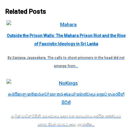
Related Posts
Outside the Prison Walls: The Mahara Prison Riot and the Rise
of Fascistic Ideology in Sri Lanka
By Sanjaya Jayasekera. The calls to shoot prisoners in the head did not
emerge from…
ඇමරිකානු කම්කරුවෝ සහ තරුණයෝ සමාජවාදය දෙසට හැරෙමින්
සිටිති
පැට්‍රික් මාටින් විසිනි. සමාජවාදය සඳහා වන සහයෝගය ආර්ථික තත්ත්වයට
නොව ජීවන රටාවට අදාළ සුදු ජාතික…