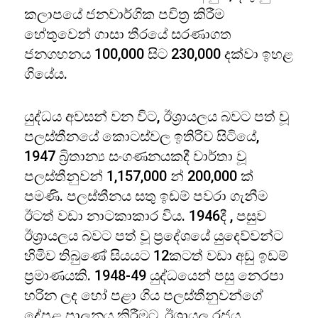
කලාපයේ ජනවාර්ගික පවිත්‍ර කිරීම
හේතුවෙන් ගාසා තීරයේ සරණාගත
ජනගහනය 100,000 සිට 230,000 දක්වා ඉහළ
ගියේය.
යුද්ධය අවසන් වන විට, ඊශ්‍රායලය බවට පත් වූ
පලස්තීනයේ කොටස්වල ඉතිරිව සිටියේ,
1947 බ්‍රිතාන්‍ය සංගණනයකදී වාර්තා වූ
පලස්තීනුවන් 1,157,000 න් 200,000 ක්
පමණි. පලස්තීනය සතු ඉඩම් පවරා ගැනීම
ඊටත් වඩා නාටකාකාර විය. 1946දී , පසුව
ඊශ්‍රායලය බවට පත් වූ ප්‍රදේශයේ යුදෙව්වන්ට
හිමිව තිබුණේ සියයට 12කටත් වඩා අඩු ඉඩම්
ප්‍රමාණයකි. 1948-49 යුද්ධයෙන් පසු නෙරපා
හරින ලද හෝ පළා ගිය පලස්තීනුවන්ගේ
දේපළ පාලනය කිරීමට, ඊශ්‍රායල රජය ,