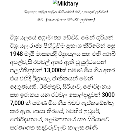
ඊශ්‍රායල හමුදා හමුදා ඩීර් යසින් හිදී උපදෙස් ලබමින්
සිටි. [ඡායාරූපය: බීට් ගිඩි ප්‍රදර්ශන]
ඊශ්‍රායලයේ අග්‍රාමාත්‍ය ඩේවිඩ් බෙන් ගුරියන්
ඊශ්‍රායල රාජ්‍ය පිහිටුවීම ප්‍රකාශ කිරීමෙන් පසු
1948 මැයි මාසයේදී ඊශ්‍රායලය සහ එහි අරාබි
අසල්වැසි රටවල් අතර ඇති වූ යුද්ධයෙන්
පලස්තීනුවන් 13,000ක් පමණ මිය ගිය අතර
එය එහිදී ඊශ්‍රායල ජාතිකයන් මෙන්
දෙගුණයකි. ඊජිප්තුව, සිරියාව, ජෝර්දානය
සහ ඉරාකය යන රටවල සොල්දාදුවන් 3000-
7,000 ක් පමණ මිය ගිය බවට ඇස්තමේන්තු
කර ඇත. ගාසා තීරයේ, බටහිර ඉවුරේ,
ජෝර්දානයේ, ලෙබනනයේ සහ සිරියාවේ
සරණාගත කඳවුරුවලච කාලකණ්ණි