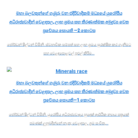
මහා බලවතුන්ගේ ගැඹුරු වන එදිරිවාදිකම් මධ්‍යයේ යුරෝපීය
අධිරාජ්‍යවාදීන් වෙළඳපල, ලාභ ශ්‍රමය සහ තීරණාත්මක අමුද්‍රව්‍ය වෙත
ප්‍රවේශය සොයති —2 කොටස
ජෝර්ඩන් ෂිල්ටන් විසිනි. ස්වභාවික සම්පත් සහ ලාභ ශ්‍රමය සුරක්ෂිත කර ගැනීමට
සහ වෙළඳපොළවල් පුළුල් කිරීම…
මහා බලවතුන්ගේ ගැඹුරු වන එදිරිවාදිකම් මධ්‍යයේ යුරෝපීය
අධිරාජ්‍යවාදීන් වෙළඳපල, ලාභ ශ්‍රමය සහ තීරණාත්මක අමුද්‍රව්‍ය වෙත
ප්‍රවේශය සොයති—1 කොටස
ජෝර්ඩන් ෂිල්ටන් විසිනි. යුරෝපීය අධිරාජ්‍යවාදය හුදෙක් ආර්ථික න්‍යාය පත්‍රයක්
පමණක් ලුහුබඳින්නේ නැත; වෙළඳපල, ශ්‍රම සංචිත,…