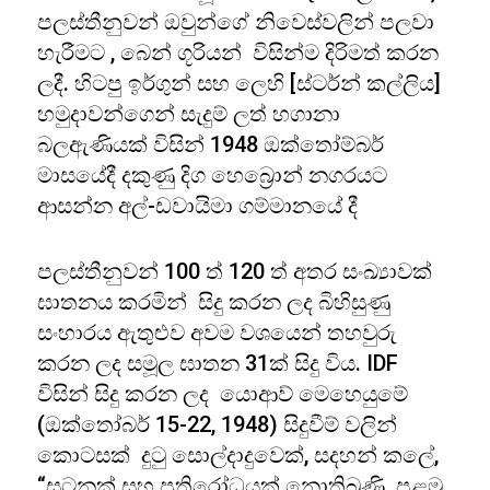
පලස්තීනුවන් ඔවුන්ගේ නිවෙස්වලින් පලවා
හැරීමට , බෙන් ගූරියන් විසින්ම දිරිමත් කරන
ලදී. හිටපු ඉර්ගුන් සහ ලෙහි [ස්ටර්න් කල්ලිය]
හමුදාවන්ගෙන් සැදුම් ලත් හගානා
බලඇණියක් විසින් 1948 ඔක්තෝම්බර්
මාසයේදී දකුණු දිග හෙබ්‍රොන් නගරයට
ආසන්න අල්-ඩවායිමා ගම්මානයේ දී
පලස්තීනුවන් 100 ත් 120 ත් අතර සංඛ්‍යාවක්
ඝාතනය කරමින් සිදු කරන ලද බිහිසුණු
සංහාරය ඇතුළුව අවම වශයෙන් තහවුරු
කරන ලද සමූල ඝාතන 31ක් සිදු විය. IDF
විසින් සිදු කරන ලද යොආව් මෙහෙයුමේ
(ඔක්තෝබර් 15-22, 1948) සිදුවීම් වලින්
කොටසක් දුටු සොල්දාදුවෙක්, සදහන් කලේ,
“සටනක් සහ ප්‍රතිරෝධයක් නොතිබුණි. පළමු