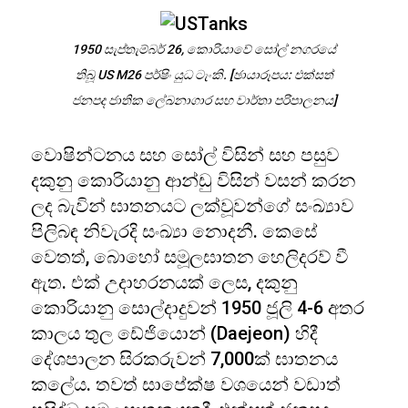
1950 සැප්තැම්බර් 26, කොරියාවේ සෝල් නගරයේ
තිබූ US M26 පර්ෂිං යුධ ටැංකි. [ඡායාරූපය: එක්සත්
ජනපද ජාතික ලේඛනාගාර සහ වාර්තා පරිපාලනය]
වොෂින්ටනය සහ සෝල් විසින් සහ පසුව
දකුනු කොරියානු ආන්ඩු විසින් වසන් කරන
ලද බැවින් ඝාතනයට ලක්වූවන්ගේ සංඛ්‍යාව
පිලිබඳ නිවැරදි සංඛ්‍යා නොදනී. කෙසේ
වෙතත්, බොහෝ සමූලඝාතන හෙලිදරව් වී
ඇත. එක් උදාහරනයක් ලෙස, දකුනු
කොරියානු සොල්දාදුවන් 1950 ජූලි 4-6 අතර
කාලය තුල ඩේජියොන් (Daejeon) හිදී
දේශපාලන සිරකරුවන් 7,000ක් ඝාතනය
කලේය. තවත් සාපේක්ෂ වශයෙන් වඩාත්