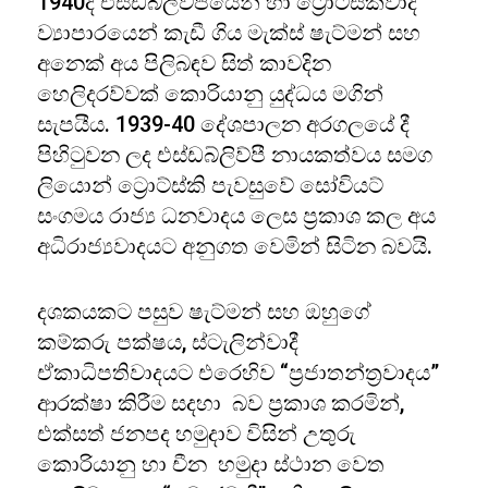
1940දී එස්ඩබ්ලිව්පීයෙන් හා ට්‍රොට්ස්කිවාදී
ව්‍යාපාරයෙන් කැඩී ගිය මැක්ස් ෂැට්මන් සහ
අනෙක් අය පිලිබඳව සිත් කාවදින
හෙලිදරව්වක් කොරියානු යුද්ධය මගින්
සැපයීය. 1939-40 දේශපාලන අරගලයේ දී
පිහිටුවන ලද එස්ඩබ්ලිව්පී නායකත්වය සමග
ලියොන් ට්‍රොට්ස්කි පැවසුවේ සෝවියට්
සංගමය රාජ්‍ය ධනවාදය ලෙස ප්‍රකාශ කල අය
අධිරාජ්‍යවාදයට අනුගත වෙමින් සිටින බවයි.
දශකයකට පසුව ෂැට්මන් සහ ඔහුගේ
කම්කරු පක්ෂය, ස්ටැලින්වාදී
ඒකාධිපතිවාදයට එරෙහිව “ප්‍රජාතන්ත්‍රවාදය”
ආරක්ෂා කිරීම සදහා බව ප්‍රකාශ කරමින්,
එක්සත් ජනපද හමුදාව විසින් උතුරු
කොරියානු හා චීන හමුදා ස්ථාන වෙත