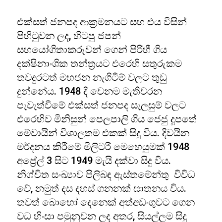
එක්සත් ජනපද ආක්‍රමනයට සහ එය විසින්
පිහිටුවන ලද, හිටපු ජපන්
සහයෝගිතාකරුවන් ගෙන් පිරිහී ගිය
දක්ෂිනාංශික තන්ත‍්‍රයට එරෙහි සතුරුකම
තවදුරටත් මහජන නැගිටීම් වලට තුඩු
දුන්නේය. 1948 දී වෙනම මැතිවරන
පැවැත්වීමේ එක්සත් ජනපද සැලසුම් වලට
එරෙහිව මිනිසුන් පෙලපාලි ගිය ජෙජු දූපතේ
මේවායින් විශාලතම එකක් සිදු විය. දිවයින
මර්දනය කිරීමේ මිලිටරි මෙහෙයුමක් 1948
අප්‍රේල් 3 සිට 1949 මැයි දක්වා සිදු විය.
නිශ්චිත සංඛ්‍යාව පිලිබඳ ඇස්තමේන්තු විවිධ
වේ, නමුත් දස දහස් ගනනක් ඝාතනය විය.
තවත් බොහෝ දෙනෙක් අත්අඩංගුවට ගෙන
වධ හිංසා පමුනුවන ලද අතර, සියල්ලම සිදු