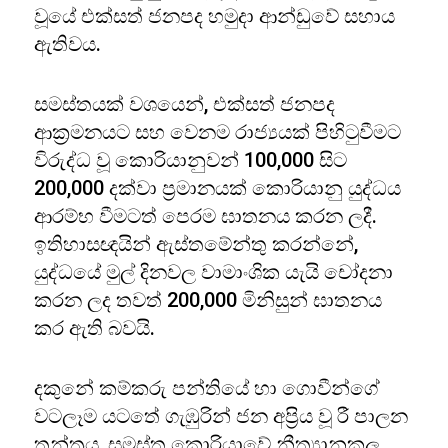
වූයේ එක්සත් ජනපද හමුදා ආන්ඩුවේ සහාය
ඇතිවය.
සමස්තයක් වශයෙන්, එක්සත් ජනපද
ආක්‍රමනයට සහ වෙනම රාජ්‍යයක් පිහිටුවීමට
විරුද්ධ වූ කොරියානුවන් 100,000 සිට
200,000 දක්වා ප්‍රමානයක් කොරියානු යුද්ධය
ආරම්භ වීමටත් පෙරම ඝාතනය කරන ලදී.
ඉතිහාසඥයින් ඇස්තමේන්තු කරන්නේ,
යුද්ධයේ මුල් දිනවල වාමාංශික යැයි චෝදනා
කරන ලද තවත් 200,000 මිනිසුන් ඝාතනය
කර ඇති බවයි.
දකුනේ කම්කරු පන්තියේ හා ගොවීන්ගේ
වටලෑම යටතේ ගැඹුරින් ජන අප්‍රිය වූ රී පාලන
තන්ත‍්‍රය, සමස්ත කොරියාවේ නීත්‍යානුකූල