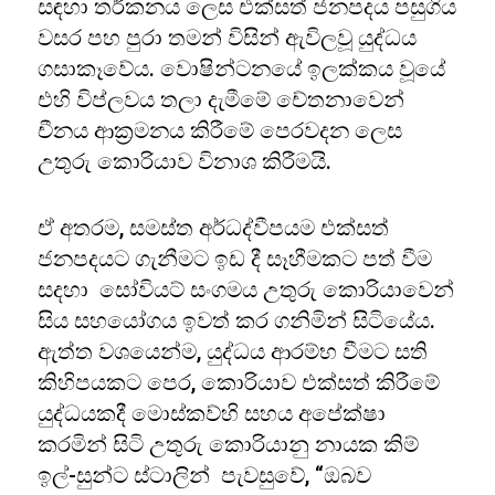
සඳහා තර්කනය ලෙස එක්සත් ජනපදය පසුගිය
වසර පහ පුරා තමන් විසින් ඇවිලවූ යුද්ධය
ගසාකෑවේය. වොෂින්ටනයේ ඉලක්කය වූයේ
එහි විප්ලවය තලා දැමීමේ චේතනාවෙන්
චීනය ආක්‍රමනය කිරීමේ පෙරවදන ලෙස
උතුරු කොරියාව විනාශ කිරීමයි.
ඒ අතරම, සමස්ත අර්ධද්වීපයම එක්සත්
ජනපදයට ගැනීමට ඉඩ දී සෑහීමකට පත් වීම
සදහා සෝවියට් සංගමය උතුරු කොරියාවෙන්
සිය සහයෝගය ඉවත් කර ගනිමින් සිටියේය.
ඇත්ත වශයෙන්ම, යුද්ධය ආරම්භ වීමට සති
කිහිපයකට පෙර, කොරියාව එක්සත් කිරීමේ
යුද්ධයකදී මොස්කව්හි සහය අපේක්ෂා
කරමින් සිටි උතුරු කොරියානු නායක කිම්
ඉල්-සුන්ට ස්ටාලින් පැවසුවේ, “ඔබව