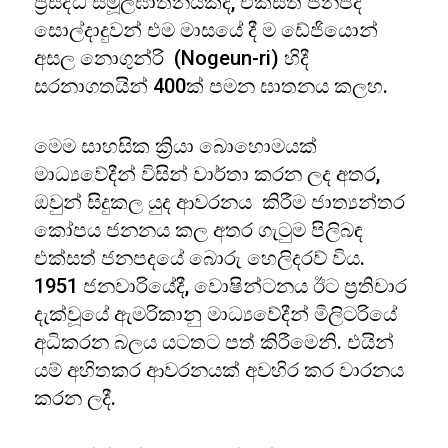
ප්‍රසිද්ධ සමූලඝාතනයකදී, එක්සත් ජනපද
සොල්දාදුවන් එම මාසයේ දී ම ඩේජියොන්
අසල නොගුන්රි (Nogeun-ri) හිදී
සරනාගතයින් 400ක් පමන ඝාතනය කලහ.
මෙම සාහසික ක්‍රියා බොහොමයක්
මාධ්‍යවේදීන් විසින් වාර්තා කරන ලද අතර,
ඔවුන් සිදුකල යුද ආවරනය කිරීම ජාත්‍යන්තර
කෝපය ජනනය කල අතර ගැටුම පිලිබඳ
එක්සත් ජනපදයේ බොරු හෙලිදරව් විය.
1951 ජනවාරියේදී, වොෂින්ටනය ඊට ප්‍රතිචාර
දැක්වූයේ ඇමරිකානු මාධ්‍යවේදීන් මිලිටරියේ
අධිකරන බලය යටතට පත් කිරීමෙනි. එයින්
යම් අහිතකර ආවරනයක් අවහිර කර වාරනය
කරන ලදී.