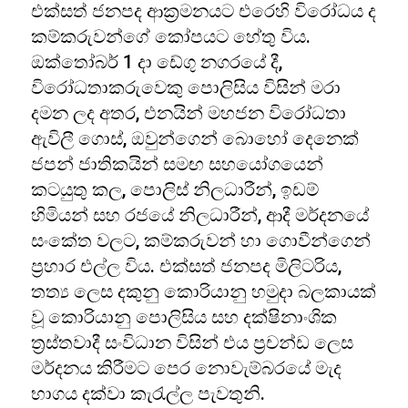
එක්සත් ජනපද ආක්‍රමනයට එරෙහි විරෝධය ද
කම්කරුවන්ගේ කෝපයට හේතු විය.
ඔක්තෝබර් 1 දා ඩේගු නගරයේ දී,
විරෝධතාකරුවෙකු පොලිසිය විසින් මරා
දමන ලද අතර, එනයින් මහජන විරෝධතා
ඇවිලී ගොස්, ඔවුන්ගෙන් බොහෝ දෙනෙක්
ජපන් ජාතිකයින් සමඟ සහයෝගයෙන්
කටයුතු කල, පොලිස් නිලධාරීන්, ඉඩම්
හිමියන් සහ රජයේ නිලධාරීන්, ආදී මර්දනයේ
සංකේත වලට, කම්කරුවන් හා ගොවීන්ගෙන්
ප්‍රහාර එල්ල විය. එක්සත් ජනපද මිලිටරිය,
තත්‍ය ලෙස දකුනු කොරියානු හමුදා බලකායක්
වූ කොරියානු පොලිසිය සහ දක්ෂිනාංශික
ත්‍රස්තවාදී සංවිධාන විසින් එය ප්‍රචන්ඩ ලෙස
මර්දනය කිරීමට පෙර නොවැම්බරයේ මැද
භාගය දක්වා කැරැල්ල පැවතුනි.