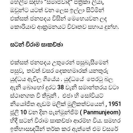
හෙලීම සඳහා “සමාජවාදී” පත්‍රිකා ලියා,
ඔවුන්ට යටත් වන ලෙස ඉල්ලා සිටිමින්
එක්සත් ජනපදය විසින් මෙහෙයවන ලද
කොරියාව ආක්‍රමනයට විවෘතව සහාය දුන්හ.
සටන් විරාම සාකච්ඡා
එක්සත් ජනපදය උතුරෙන් පසුබැසීමෙන්
පසුව, තවත් වසර දෙකහමාරක් යනතුරු
යුද්ධය ඇවිල ගියේය . යුද්ධයේ පෙරටු බල
ඇනි බොහෝ දුරට 38 වැනි සමාන්තරය වටා
ස්ථානගත වී තිබුනි . එජා හි සෝවියට්
නියෝජිත ඇඩම් මලික් මූලිකත්වයෙන් , 1951
ජූලි 10 වන දින පැන්මුන්ජිම් ( Panmunjeom)
හිදී සටන් විරාම සාකච්ඡා ආරම්භ විය. සමහර
ඉතිහාසඥයින් තර්ක කර ඇත්තේ එම වසරේ