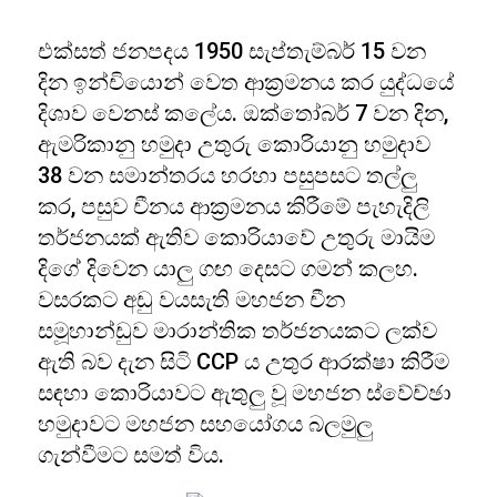
එක්සත් ජනපදය 1950 සැප්තැම්බර් 15 වන
දින ඉන්චියොන් වෙත ආක්‍රමනය කර යුද්ධයේ
දිශාව වෙනස් කලේය. ඔක්තෝබර් 7 වන දින,
ඇමරිකානු හමුදා උතුරු කොරියානු හමුදාව
38 වන සමාන්තරය හරහා පසුපසට තල්ලු
කර, පසුව චීනය ආක්‍රමනය කිරීමේ පැහැදිලි
තර්ජනයක් ඇතිව කොරියාවේ උතුරු මායිම
දිගේ දිවෙන යාලු ගඟ දෙසට ගමන් කලහ.
වසරකට අඩු වයසැති මහජන චීන
සමූහාන්ඩුව මාරාන්තික තර්ජනයකට ලක්ව
ඇති බව දැන සිටි CCP ය උතුර ආරක්ෂා කිරීම
සඳහා කොරියාවට ඇතුලු වූ මහජන ස්වේච්ඡා
හමුදාවට මහජන සහයෝගය බලමුලු
ගැන්වීමට සමත් විය.