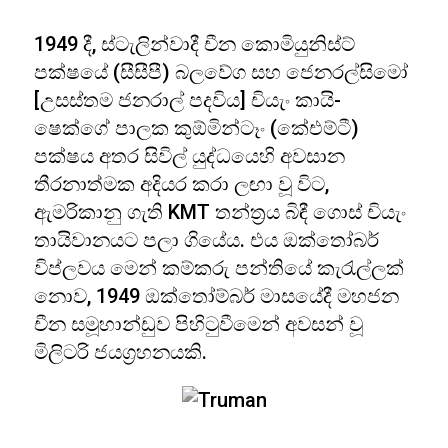
1949 දී, ස්ටැලින්වාදී චීන කොමියුනිස්ට්
පක්ෂයේ (සීසීපී) බලවේග සහ ජෙනරල්සිමෝ
[උසස්තම ජනරාල් පදවිය] චියැං කායි-
ෂෙක්ගේ පාලක කුඕමින්ටෑං (කේඑම්ටී)
පක්ෂය අතර සිවිල් යුද්ධයෙහි අවසාන
තීරනාත්මක අදියර කරා ලඟා වූ විට,
ඇමරිකානු ගැති KMT තන්ත්‍රය බිඳී ගොස් චියැං
තායිවානයට පලා ගියේය. එය ඔක්තෝබර්
විප්ලවය මෙන් කම්කරු පන්තියේ කැරැල්ලක්
නොව, 1949 ඔක්තෝම්බර් මාසයේදී මහජන
චීන සමූහාන්ඩුව පිහිටුවීමෙන් අවසන් වූ
මිලිටරි ජයග්‍රහනයකි.