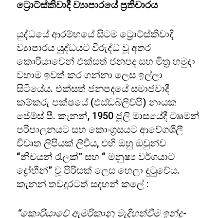
ට්‍රොට්ස්කිවාදී ව්‍යාපාරයේ ප්‍රතිචාරය
යුද්ධයේ ආරම්භයේ සිටම ට්‍රොට්ස්කිවාදී
ව්‍යාපාරය යුද්ධයට විරුද්ධ වූ අතර
කොරියාවෙන් එක්සත් ජනපද සහ මිත්‍ර හමුදා
වහාම ඉවත් කර ගන්නා ලෙස ඉල්ලා
සිටියේය. එක්සත් ජනපදයේ සමාජවාදී
කම්කරු පක්ෂයේ (එස්ඩබ්ලිව්පී) නායක
ජේම්ස් පී. කැනන්, 1950 ජූලි මාසයේදී ටෲමන්
පරිපාලනයට සහ කොංග්‍රසයට ආවේගශීලී
විවෘත ලිපියක් ලිවීය, එහි ඔහු ඔවුන්ව
“නීචයන් රැලක්” සහ “ මනුෂ්‍ය වර්ගයාට
ද්‍රෝහීන්” වූ පිරිසක් ලෙස හෙලා දුටුවේය.
කැනන් තවදුරටත් සදහන් කලේ :
“කොරියාවේ ඇමරිකානු මැදිහත්වීම ඉන්දු-