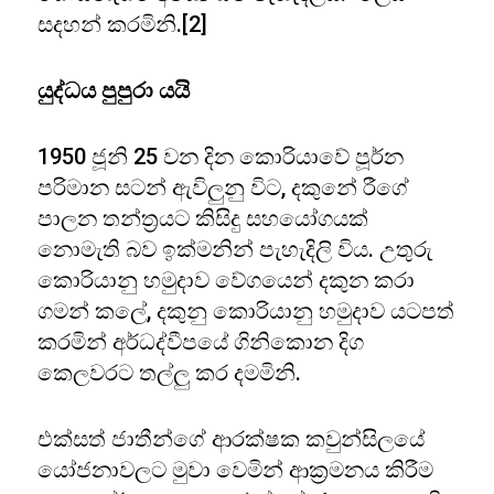
සදහන් කරමිනි.[2]
යුද්ධය පුපුරා යයි
1950 ජූනි 25 වන දින කොරියාවේ පූර්න
පරිමාන සටන් ඇවිලුනු විට, දකුනේ රීගේ
පාලන තන්ත්‍රයට කිසිදු සහයෝගයක්
නොමැති බව ඉක්මනින් පැහැදිලි විය. උතුරු
කොරියානු හමුදාව වේගයෙන් දකුන කරා
ගමන් කලේ, දකුනු කොරියානු හමුදාව යටපත්
කරමින් අර්ධද්වීපයේ ගිනිකොන දිග
කෙලවරට තල්ලු කර දමමිනි.
එක්සත් ජාතීන්ගේ ආරක්ෂක කවුන්සිලයේ
යෝජනාවලට මුවා වෙමින් ආක්‍රමනය කිරීම