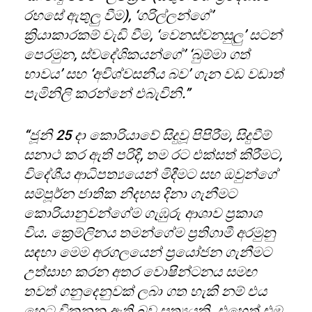
රහසේ ඇතුලු වීම), ‘ගරිල්ලන්ගේ’
ක්‍රියාකාරකම් වැඩි වීම, ‘වෙනස්වනසුලු’ සටන්
පෙරමුන, ස්වදේශිකයන්ගේ’ ‘බුම්මා ගත්
භාවය’ සහ ‘අවිශ්වසනීය බව’ ගැන වඩ වඩාත්
පැමිනිලි කරන්නේ එබැවිනි.”
“ජූනි 25 දා කොරියාවේ සිදුවූ පිපිරීම, සිදුවීම්
සනාථ කර ඇති පරිදි, තම රට එක්සත් කිරීමට,
විදේශීය ආධිපත්‍යයෙන් මිදීමට සහ ඔවුන්ගේ
සම්පූර්න ජාතික නිදහස දිනා ගැනීමට
කොරියානුවන්ගේම ගැඹුරු ආශාව ප්‍රකාශ
විය. ක්‍රෙම්ලිනය තමන්ගේම ප්‍රතිගාමී අරමුනු
සඳහා මෙම අරගලයෙන් ප්‍රයෝජන ගැනීමට
උත්සාහ කරන අතර වොෂින්ටනය සමඟ
තවත් ගනුදෙනුවක් ලබා ගත හැකි නම් එය
හෙට විකුනනු ඇති බව සත්‍යයකි. එහෙත් එම