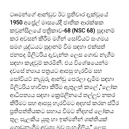
ටෲමන්ගේ ආන්ඩුව ඊට ප්‍රතිචාර දැක්වූයේ
1950 අප්‍රේල් මාසයේදී ජාතික ආරක්ෂක
කවුන්සිලයේ පත්‍රිකාව-68 (NSC 68) සූදානම්
කර අවසන් කිරීම මගින් සෝවියට් සංගමය
සමග යුද්ධයට සූදානම් වීම සඳහා එක්සත්
ජනපද මිලිටරිය දැවැන්ත ලෙස ගොඩ නැගීම
සඳහා කැඳවුම් කරමිනි. එය විශේෂයෙන්ම
දවසේ න්‍යාය පත්‍රයට ආපසු හැරවීම සහ
සෝවියට් නැඹුරු ආන්ඩු පෙරලා දැමීම සඳහා
මිලිටරිය භාවිතා කිරීම ඇතුලත් කලේ ,”ලෝක
ආධිපත්‍යය සඳහා ක්‍රෙම්ලිනයේ තල්ලුව නතර
කිරීමට සහ ආපසු හැරවීමට අදහස් කරන ස්ථිර
ප්‍රතිපත්තියකට සහාය වීමට නිදහස් ලෝකය
තුල සැලකිය යුතු හා ඉක්මනින් ශක්තියක්
ගොඩනැගීම අවශ්‍ය බව පැහැදිලිය.” ලෙස