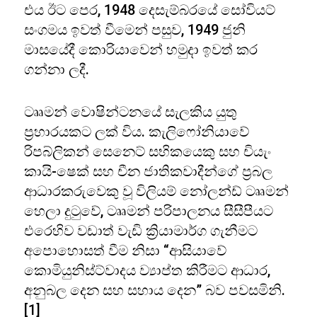
එය ඊට පෙර, 1948 දෙසැම්බරයේ සෝවියට්
සංගමය ඉවත් වීමෙන් පසුව, 1949 ජුනි
මාසයේදී කොරියාවෙන් හමුදා ඉවත් කර
ගන්නා ලදී.
ටෲමන් වොෂින්ටනයේ සැලකිය යුතු
ප්‍රහාරයකට ලක් විය. කැලිෆෝනියාවේ
රිපබ්ලිකන් සෙනෙට් සභිකයෙකු සහ චියැං
කායි-ෂෙක් සහ චීන ජාතිකවාදීන්ගේ ප්‍රබල
ආධාරකරුවෙකු වූ විලියම් නෝලන්ඩ් ටෲමන්
හෙලා දුටුවේ, ටෲමන් පරිපාලනය සීසීපීයට
එරෙහිව වඩාත් වැඩි ක්‍රියාමාර්ග ගැනීමට
අපොහොසත් වීම නිසා “ආසියාවේ
කොමියුනිස්ට්වාදය ව්‍යාප්ත කිරීමට ආධාර,
අනුබල දෙන සහ සහාය දෙන” බව පවසමිනි.
[1]