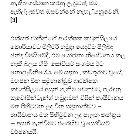
නැතිබංගස්ථාන කරනු ලැබූවත්, මම
ඇඟිල්ලක්වත් ඔසවන්නේ නැහැ.”යනුවෙනි.
[3]
එක්සත් ජාතීන්ගේ ආරක්ෂක කවුන්සිලයේ
කොරියාවට මිලිටරි හමුදා යෙදවීම පිලිබඳ
ඡන්ද විමසීමේදී, එම යෝජනා නිෂේධනය කල
හැකි බලය හිමි සෝවියට් සංගමය ඊට
නොපැමිනියේය. මේ සඳහා , කඩතුරාව වූයේ,
මහජන චීන සමූහාන්ඩුව ආරක්ෂක
කවුන්සිලයේ අසුන් ගැනීම වෙනුවට, පැරදුනු
කුවෝමින්ටැන්ග් හමුදාවන් විසින් තායිවානය
මත පිහිටුවන ලද චීන සමූහාන්ඩුව –
තායිවානය මත පිහිටුවන ලද පාලන තන්ත්‍රය
— අසුන් ගැන්වීමට එරෙහිව වූ සෝවියට්
වර්ජනයයි.