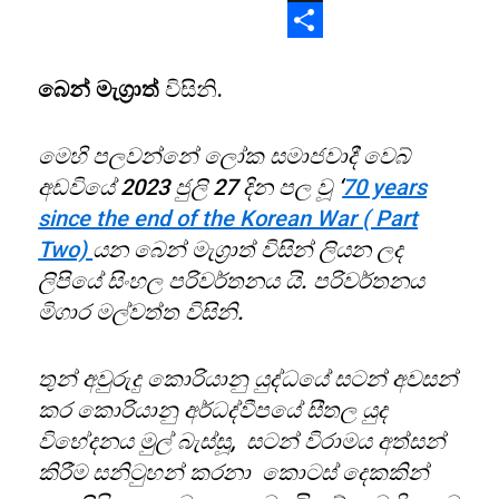
X
Share
බෙන් මැග්‍රාත්
විසිනි.
මෙහි පලවන්නේ ලෝක සමාජවාදී වෙබ්
අඩවියේ 2023 ජුලි 27 දින පල වූ ‘
70 years
since the end of the Korean War ( Part
Two)
යන බෙන් මැග්‍රාත් විසින් ලියන ලද
ලිපියේ සිංහල පරිවර්තනය යි. පරිවර්තනය
මිගාර මල්වත්ත විසිනි.
තුන් අවුරුදු කොරියානු යුද්ධයේ සටන් අවසන්
කර කොරියානු අර්ධද්වීපයේ සීතල යුද
විභේදනය මුල් බැස්සූ, සටන් විරාමය අත්සන්
කිරීම සනිටුහන් කරනා කොටස් දෙකකින්