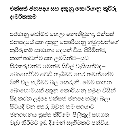
එක්සත් ජනපදය සහ දකුනු කොරියානු කුරිරු
දාමරිකකම්
පරමානු බෝම්බ හෙලා නොතිබුනද, එක්සත්
ජනපදයේ සහ දකුනු කොරියානු හමුදාවන්ගේ
කුරිරුකම් සාමාන්‍ය දෙයක් විය. පිරිමින්ට,
කාන්තාවන්ට සහ ලමයින්ට—යුධ
සිරකරුවන්ට මෙන්ම සිවිල් වැසියන්ටද—
බොහෝවිට වෙඩි තැබීමට පෙර තමන්ගේම
මිනී වල හෑරීමට බල කෙරුනි. මෙම ඝාතන
බොහොමයක් දකුනු කොරියානු හමුදා විසින්
සිදු කරන ලද්දේ එක්සත් ජනපද හමුදා බලා
සිටියදී වන අතර, ඔවුන් තම සගයාට
ජනගහනය ත්‍රස්ත කිරීමේ පිලිකුල් සහගත
වැඩ කිරීමට ඉඩ දීමෙන් සෑහීමකට පත්විය.