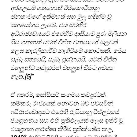
අරගලයම ගතහොත් ඊටකොරියානු
ජනතාවගේ අතිමහත් සහ මුලු හදින්ම වූ
සහයෝගය ලැබේ. එය බටහිර
අධිරාජ්‍යවාදයට එරෙහිව ආසියාව පුරා මිලියන
සිය ගනනක් යටත් විජිත ජනයාගේ බලවත්
ලෙස කැරලිකාරීව නැගිටීමේ කොටසකි. මෙය
සැබෑ සත්‍යයයි, සැබෑ ප්‍රශ්නයයි. යටත් විජිත
වහලුන්ට තවදුරටත් වහලුන් වීමට අවශ්‍ය
නැත.[5]”
ඒ අතරම, සෝවියට් සංගමය තවදුරටත්
කම්කරු රාජ්‍යයක් නොවන බව පවසමින්
අධිරාජ්‍යවාදයට එරෙහි රුසියානු විප්ලවයේ
ජයග්‍රහනය සහ එහි ප්‍රතිඵලයක් ලෙස ඉතිරි වූ
ජයග්‍රහන ආරක්ෂා කිරීම ප්‍රතික්ෂේප කල,