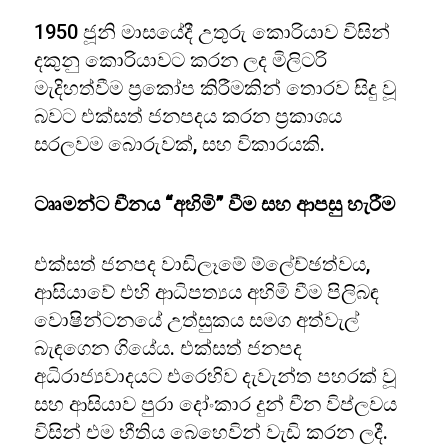
1950 ජූනි මාසයේදී උතුරු කොරියාව විසින්
දකුනු කොරියාවට කරන ලද මිලිටරි
මැදිහත්වීම ප්‍රකෝප කිරීමකින් තොරව සිදු වූ
බවට එක්සත් ජනපදය කරන ප්‍රකාශය
සරලවම බොරුවක්, සහ විකාරයකි.
ටෲමන්ට චීනය “අහිමි” වීම සහ ආපසු හැරීම
එක්සත් ජනපද වාඩිලෑමේ ම්ලේච්ඡත්වය,
ආසියාවේ එහි ආධිපත්‍යය අහිමි වීම පිලිබඳ
වොෂින්ටනයේ උත්සුකය සමග අත්වැල්
බැඳගෙන ගියේය. එක්සත් ජනපද
අධිරාජ්‍යවාදයට එරෙහිව දැවැන්ත පහරක් වූ
සහ ආසියාව පුරා දෝංකාර දුන් චීන විප්ලවය
විසින් එම භීතිය බෙහෙවින් වැඩි කරන ලදී.