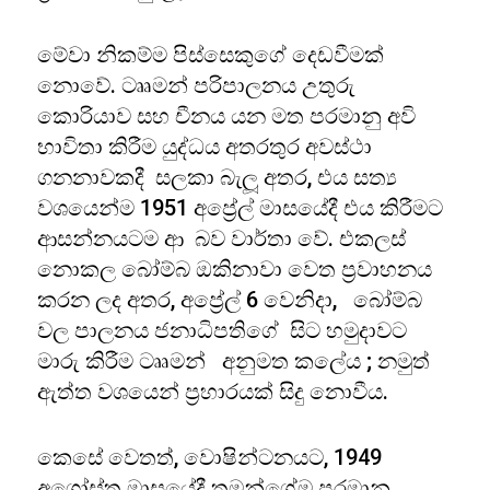
මේවා නිකම්ම පිස්සෙකුගේ දෙඩවීමක්
නොවේ. ටෲමන් පරිපාලනය උතුරු
කොරියාව සහ චීනය යන මත පරමානු අවි
භාවිතා කිරීම යුද්ධය අතරතුර අවස්ථා
ගනනාවකදී සලකා බැලූ අතර, එය සත්‍ය
වශයෙන්ම 1951 අප්‍රේල් මාසයේදී එය කිරීමට
ආසන්නයටම ආ බව වාර්තා වේ. එකලස්
නොකල බෝම්බ ඔකිනාවා වෙත ප්‍රවාහනය
කරන ලද අතර, අප්‍රේල් 6 වෙනිදා, බෝම්බ
වල පාලනය ජනාධිපතිගේ සිට හමුදාවට
මාරු කිරීම ටෲමන් අනුමත කලේය ; නමුත්
ඇත්ත වශයෙන් ප්‍රහාරයක් සිදු නොවීය.
කෙසේ වෙතත්, වොෂින්ටනයට, 1949
අගෝස්තු මාසයේදී තමන්ගේම පරමානු