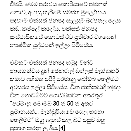
වීමයි. මෙම පරාජය කොරියාවේ පමනක්
නොව, ආපසු හැරීමේ සමස්ත මූලෝපාය
සඳහාම එක්සත් ජනපද සැලසුම් බරපතල ලෙස
කඩාකප්පල් කලේය. එක්සත් ජනපද
සංස්ථාපිතයේ කොටස් ඊට ප්‍රතිචාර වශයෙන්
න්‍යෂ්ටික යුද්ධයක් ඉල්ලා සිටියේය.
එවකට එක්සත් ජනපද හමුදාවන්ට
නායකත්වය දුන් ජෙනරාල් ඩග්ලස් මැක්ආතර්
තමාට අභිමත පරිදි පරමානු බෝම්බ හෙලීමට
අවසරය ඉල්ලා සිටියේය. චීන ජාතිකවාදී හමුදා
චීන ගොඩබිමට ගොඩබස්වන අතරතුර
“පරමානු බෝම්බ 30 ත් 50 ත් අතර
ප්‍රමානයක්… මැන්චූරියාවේ ගෙල හරහා
හෙලීමට” ඔහු අදහස් කල බව පසුව ඔහු
ප්‍රකාශ කරනු ලැබීය.[4]