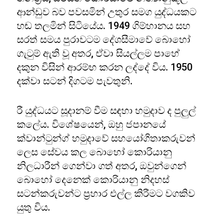
ආන්ඩුව බව පවසමින් උතුර සමග යුද්ධයකට
හඬ තලමින් සිටියේය. 1949 ගිම්හානය සහ
සරත් සමය පුරාවටම දේශසීමාවේ බොහෝ
ගැටුම් ඇති වූ අතර, ඒවා සියල්ලම පාහේ
දකුන විසින් ආරම්භ කරන ලද්දේ විය. 1950
දක්වා සටන් දිගටම පැවතුනි.
රී යුද්ධයට සූදානම් වීම සඳහා හමුදාව ද පුලුල්
කලේය. විශේෂයෙන්, ඔහු ජපානයේ
ක්වාන්ටුන්ග් හමුදාවේ සහයෝගිතාකරුවන්
ලෙස සේවය කල බොහෝ කොරියානු
නිලධාරීන් ගෙන්වා ගත් අතර, ඔවුන්ගෙන්
බොහෝ දෙනෙක් කොරියානු නිදහස්
සටන්කරුවන්ට ප්‍රහාර එල්ල කිරීමට වගකිව
යුතු විය.