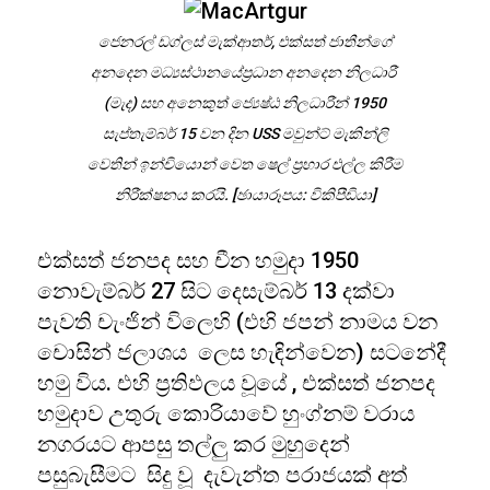
ජෙනරල් ඩග්ලස් මැක්ආතර්, එක්සත් ජාතීන්ගේ
අනදෙන මධ්‍යස්ථානයේප්‍රධාන අනදෙන නිලධාරී
(මැද) සහ අනෙකුත් ජ්‍යෙෂ්ඨ නිලධාරීන් 1950
සැප්තැම්බර් 15 වන දින USS මවුන්ට් මැකින්ලි
වෙතින් ඉන්චියොන් වෙත ෂෙල් ප්‍රහාර එල්ල කිරීම
නිරීක්ෂනය කරයි. [ඡායාරූපය: විකිපීඩියා]
එක්සත් ජනපද සහ චීන හමුදා 1950
නොවැම්බර් 27 සිට දෙසැම්බර් 13 දක්වා
පැවති චැංජින් විලෙහි (එහි ජපන් නාමය වන
චොසින් ජලාශය ලෙස හැඳින්වෙන) සටනේදී
හමු විය. එහි ප්‍රතිඵලය වූයේ , එක්සත් ජනපද
හමුදාව උතුරු කොරියාවේ හුංග්නම් වරාය
නගරයට ආපසු තල්ලු කර මුහුදෙන්
පසුබැසීමට සිදු වූ දැවැන්ත පරාජයක් අත්