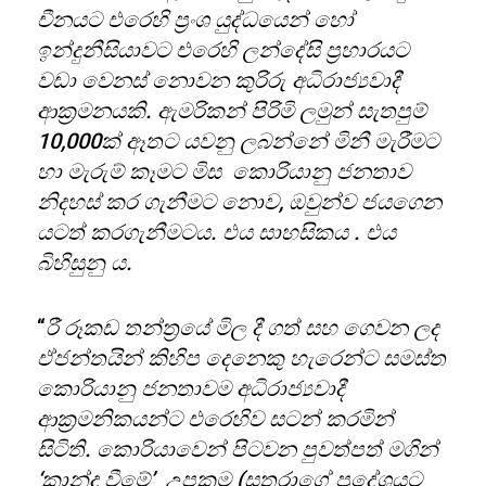
චීනයට එරෙහි ප්‍රංශ යුද්ධයෙන් හෝ
ඉන්දුනීසියාවට එරෙහි ලන්දේසි ප්‍රහාරයට
වඩා වෙනස් නොවන කුරිරු අධිරාජ්‍යවාදී
ආක්‍රමනයකි. ඇමරිකන් පිරිමි ලමුන් සැතපුම්
10,000ක් ඈතට යවනු ලබන්නේ මිනී මැරීමට
හා මැරුම් කෑමට මිස කොරියානු ජනතාව
නිදහස් කර ගැනීමට නොව, ඔවුන්ව ජයගෙන
යටත් කරගැනීමටය. එය සාහසිකය . එය
බිහිසුනු ය.
“
රී රූකඩ තන්ත‍්‍රයේ මිල දී ගත් සහ ගෙවන ලද
ඒජන්තයින් කිහිප දෙනෙකු හැරෙන්ට සමස්ත
කොරියානු ජනතාවම අධිරාජ්‍යවාදී
ආක්‍රමනිකයන්ට එරෙහිව සටන් කරමින්
සිටිති. කොරියාවෙන් පිටවන පුවත්පත් මගින්
‘කාන්දු වීමේ’ උපක්‍රම (සතුරාගේ ප්‍රදේශයට