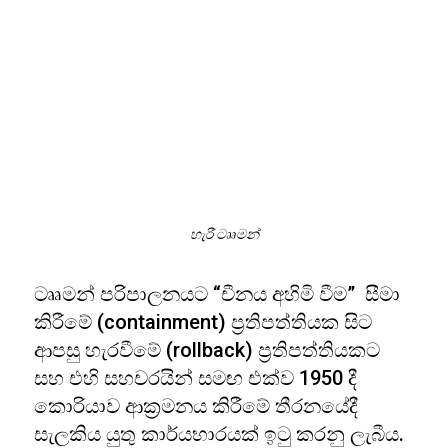
හැරී ටෲමන්
ටෲමන් පරිපාලනයට “චීනය අහිමි වීම” සීමා
කිරීමේ (containment) ප්‍රතිපත්තියක සිට
ආපසු හැරවීමේ (rollback) ප්‍රතිපත්තියකට
සහ එහි සහචරයින් සමඟ එක්ව 1950 දී
කොරියාව ආක්‍රමනය කිරීමේ තීරනයේදී
සැලකිය යුතු කාර්යභාරයක් ඉටු කරනු ලැබීය.