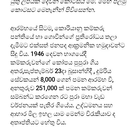
යුතු ලිපියක දෙවන කොටසයි මේ. මෙහි පලමු
කොටසට මෙතැනින් පිවිසෙන්න.
ආරම්භයේ සිටම, කොරියානු කම්කරු
පන්තියේ හා ගොවීන්ගේ ප්‍රතිරෝධය තලා
දැමීමට එක්සත් ජනපද ආක්‍රමනික හමුදාවන්ට
සිදු විය. 1946 දෙවන භාගයේදී
කම්කරුවන්ගේ කෝපය පුපුරා ගිය
අතර,සැප්තැම්බර් 23දා බූසාන්හිදී , දුම්රිය
සේවකයන් 8,000 ගෙන් පමන ආරම්භ වී,
අනතුරුව 251,000 ක් පමන කම්කරුවන්
සම්බන්ධ කරගෙන රට පුරා මහා වැඩ
වර්ජනයක් පැතිර ගියේය. උද්ධමනය සහ
ආහාර මිල ඉහල යාම මෙන්ම විරැකියාව ද
අතෘප්තියට හේතු විය.