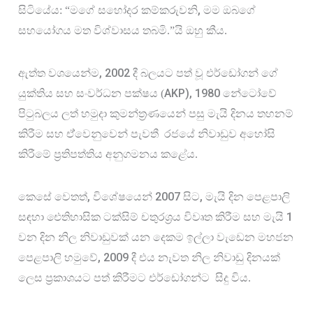
, 
සිටියේය: “මගේ සහෝදර කම්කරුවනි
මම ඔබගේ 
සහයෝගය මත විශ්වාසය තබමි.”යි ඔහු කීය.
, 2002
ඇත්ත වශයෙන්ම
 දී බලයට පත් වූ එර්ඩෝගන්
ගේ 
AKP), 1980
යුක්තිය සහ සංවර්ධන පක්ෂය (
 නේටෝවේ 
පිටුබලය ලත් හමුදා කුමන්ත්‍රණයෙන් පසු මැයි දිනය තහනම් 
කිරීම සහ ඒ්වෙනුවෙන් පැවතී  රජයේ නිවාඩුව අහෝසි 
කිරීමේ ප්‍රතිපත්තිය අනුගමනය කළේය.
, 
2007
, 
කෙසේ වෙතත්
විශේෂයෙන් 
 සිට
මැයි දින පෙළපාලි 
1
සඳහා ඓතිහාසික ටක්සිම් චතුරශ්‍රය විවෘත කිරීම සහ මැයි 
වන දින නිල නිවාඩුවක් යන දෙකම ඉල්ලා වැඩෙන මහජන 
, 2009
පෙළපාලි හමුවේ
 දී එය නැවත නිල නිවාඩු දිනයක් 
ලෙස ප්‍රකාශයට පත් කිරීමට එර්ඩෝගන්ට
සිදු විය.