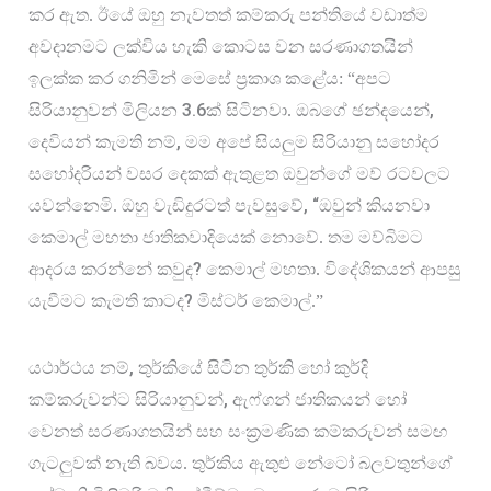
කර ඇත. ඊයේ ඔහු නැවතත් කම්කරු පන්තියේ වඩාත්ම 
අවදානමට ලක්විය හැකි කොටස වන සරණාගතයින් 
ඉලක්ක කර ගනිමින් මෙසේ ප්‍රකාශ කළේය: “අපට 
3.6
, 
සිරියානුවන් මිලියන 
ක් සිටිනවා. ඔබගේ ඡන්දයෙන්
, 
දෙවියන් කැමති නම්
මම අපේ සියලුම සිරියානු සහෝදර 
සහෝදරියන් වසර දෙකක් ඇතුළත ඔවුන්ගේ මව් රටවලට 
, “
යවන්නෙමි. ඔහු වැඩිදුරටත් පැවසුවේ
ඔවුන් කියනවා 
කෙමාල් මහතා ජාතිකවාදියෙක් නොවේ. තම මව්බිමට 
? 
ආදරය කරන්නේ කවුද
කෙමාල් මහතා. විදේශිකයන් ආපසු 
? 
යැවීමට කැමති කාටද
මිස්ටර් කෙමාල්.”
, 
යථාර්ථය නම්
තුර්කියේ සිටින තුර්කි හෝ කුර්දි 
, 
කම්කරුවන්ට සිරියානුවන්
ඇෆ්ගන් ජාතිකයන් හෝ 
වෙනත් සරණාගතයින් සහ සංක්‍රමණික කම්කරුවන් සමඟ 
ගැටලුවක් නැති බවය. තුර්කිය ඇතුළු නේටෝ බලවතුන්ගේ 