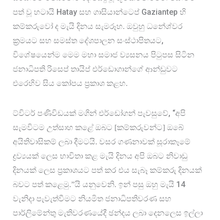
Hatay 
Gaziantep
පත් වූ හටායි 
සහ ගාසියාන්ටෙප් 
හි 
කම්කරුවෝ ද මැයි දිනය සැමරූහ. ඔවුහු ධනේශ්වර 
, 
ක්‍රමයට සහ සමස්ත දේශපාලන සංස්ථාපිතයට
විශේෂයෙන්ම මෙම මහා සමාජ ව්‍යසනය පිටුපස සිටින 
ජනාධිපති රිසෙප් තායිප් එර්ඩොගාන්ගේ ආන්ඩුවට 
එරෙහිව සිය කෝපය ප්‍රකාශ කළහ.
, “
ට්විටර් පණිවිඩයක් මගින් එර්ඩෝගන් පැවසුවේ
අපි 
සැමවිටම උත්සාහ කළේ ඔබට [කම්කරුවන්ට] ඔබේ 
අයිතිවාසිකම් ලබා දීමටයි. වසර ගණනාවක් සූරාකෑමේ 
ද්‍රව්‍යයක් ලෙස භාවිතා කළ මැයි දිනය අපි ඔබට නිවාඩු 
දිනයක් ලෙස ප්‍රකාශයට පත් කර එය සැබෑ කම්කරු දිනයක් 
14
බවට පත් කළෙමු.”යි යනුවෙනි. ඉන් පසු ඔහු මැයි 
වැනිදා පැවැත්වීමට නියමිත ජනාධිපතිවරණ සහ 
පාර්ලිමේන්තු මැතිවරණයේදී ඡන්දය ලබා දෙනලෙස ඉල්ලා 