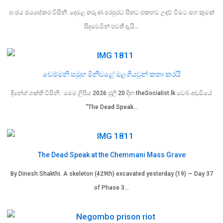
සංජය ජයසේකර විසිනි. දෙමළ තරුණ පරපුරට සිතට එකඟව උදව් වීමට සහ කුමක්
සිදුවෙමින් පවතී දැයි…
චෙම්මනි සමූහ මිනීවළේ මළගියවුන් කතා කරයි
දිනේශ් ශක්ති විසිනි. මෙම ලිපිය 2026 ජුලි 20 දින theSocialist.lk වෙබ් අඩවියේ
“The Dead Speak…
The Dead Speak at the Chemmani Mass Grave
By Dinesh Shakthi. A skeleton (429th) excavated yesterday (19) — Day 37
of Phase 3…