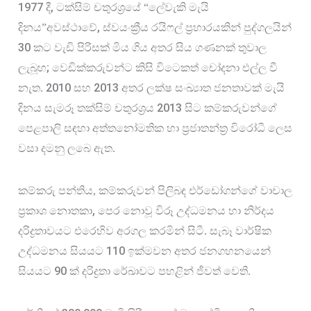
1977
, 
 දී
ටක්සිම් චතුරශ්‍රයේ “ලේවැකි මැයි 
, 
දිනය”අවස්ථාවේ
ස්වයංක්‍රීය රයිෆල් ප්‍රහාරයකින් පුද්ගලයින් 
30
 කට වැඩි පිරිසක් මිය ගිය අතර සිය ගණනක් තුවාල 
; 
ලැබූහ
වෙඩික්කරුවන්ට කිසි විටෙකත් චෝදනා එල්ල වී 
2010
2013
නැත. 
 සහ 
 අතර ලක්ෂ සංඛ්‍යාත ජනතාවක් මැයි 
2013
දිනය සැමරූ තක්සිම් චතුරශ්‍රය 
 සිට කම්කරුවන්ගේ 
පෙළපාලි සඳහා අත්තනෝමතික හා ප්‍රජාතන්ත්‍ර විරෝධී ලෙස 
වසා දමනු ලබෙ ඇත.
කම්කරු පන්තිය, කම්කරුවන් පිලිබඳ එර්ඩෝගන්ගේ වාචාල 
, 
ප්‍රකාශ නොතකා
පෙර නොවූ විරූ උද්ධමනය හා නිර්දය 
දරිද්‍රතාවයට එරෙහිව අරගල කරමින් සිටී. සැබෑ වාර්ෂික 
110
උද්ධමනය සියයට 
 ඉක්මවන අතර ජනගහනයෙන් 
90
සියයට 
 ක් දරිද්‍රතා රේඛාවට පහළින් ජීවත් වෙති.