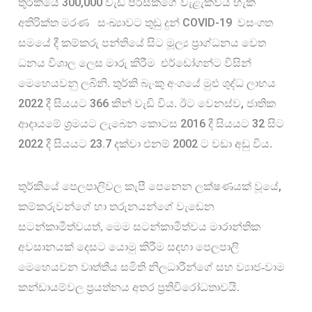
300,000
තුර්කියේ 
 වැඩි පිරිසකගේ වැළැක්විය හැකි 
COVID-19  
අතිරික්ත මරණ
සංඛ්‍යාවට තුඩු දුන් 
වසංගත
සමයේ දී කම්කරු පන්තියේ සිට මූල්‍ය ප්‍රාග්ධනය වෙත 
ධනය විශාල ලෙස මාරු කිරීම
එර්ඩෝගන්ට විසින් 
මෙහෙයවනු ලබිනි. තුර්කි බැංකු අංශයේ මුළු ශුද්ධ ලාභය 
2022
366
, 
 දී සියයට 
 කින් වැඩි විය. ඊට වෙනස්ව
ජාතික 
2016
32
ආදායමේ ශ්‍රමයට ලැබෙන කොටස 
 දී සියයට 
 සිට 
2022
23.7
2002
 දී සියයට 
 දක්වා එනම් 
 ට වඩා අඩු විය.
, 
තුර්කියේ පෙලපාලිවල කැපී පෙනෙන ලක්ෂණයක් වූයේ
කම්කරුවන්ගේ හා තරුනයන්ගේ වැඩෙන 
සටන්කාමීත්වයත්, මෙම සටන්කාමීත්වය මාරාන්තික 
අවසානයක් දෙසට යොමු කිරීම සදහා පෙලපාලි 
මෙහෙයවන වෘත්තීය සමිති නිලධාරීන්ගේ සහ ව්‍යාජ-වාම 
කන්ඩායම්වල ප්‍රයත්නය අතර ප්‍රතිවිරෝධතාවයි.