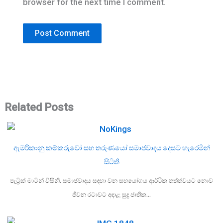
browser for the next time I comment.
Related Posts
ඇමරිකානු කම්කරුවෝ සහ තරුණයෝ සමාජවාදය දෙසට හැරෙමින්
සිටිති
පැට්‍රික් මාටින් විසිනි. සමාජවාදය සඳහා වන සහයෝගය ආර්ථික තත්ත්වයට නොව
ජීවන රටාවට අදාළ සුදු ජාතික…