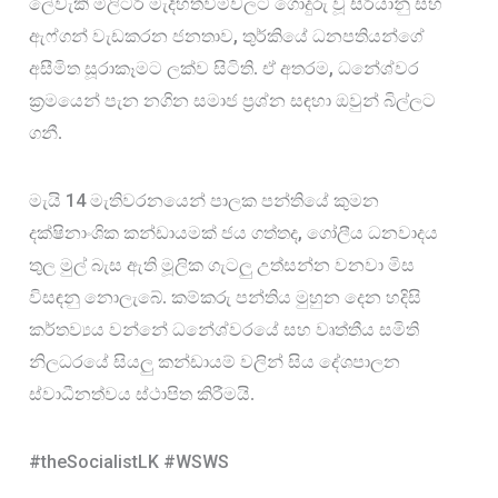
ලේවැකි මිලිටරි මැදිහත්වීම්වලට ගොදුරු වූ සිරියානු සහ 
, 
ඇෆ්ගන් වැඩකරන ජනතාව
තුර්කියේ ධනපතියන්ගේ 
, 
අසීමිත සූරාකෑමට ලක්ව සිටිති. ඒ අතරම
ධනේශ්වර 
ක‍්‍රමයෙන් පැන නගින සමාජ ප‍්‍රශ්න සඳහා ඔවුන් බිල්ලට 
ගනී.
14
මැයි 
 මැතිවරනයෙන් පාලක පන්තියේ කුමන 
, 
දක්ෂිනාංශික කන්ඩායමක් ජය ගත්තද
ගෝලීය ධනවාදය 
තුල මුල් බැස ඇති මූලික ගැටලු උත්සන්න වනවා මිස
විසඳනු නොලැබේ. කම්කරු පන්තිය මුහුන දෙන හදිසි 
කර්තව්‍යය වන්නේ ධනේශ්වරයේ සහ වෘත්තීය සමිති 
නිලධරයේ සියලු කන්ඩායම් වලින් සිය දේශපාලන 
ස්වාධීනත්වය ස්ථාපිත කිරීමයි.
#theSocialistLK #WSWS 