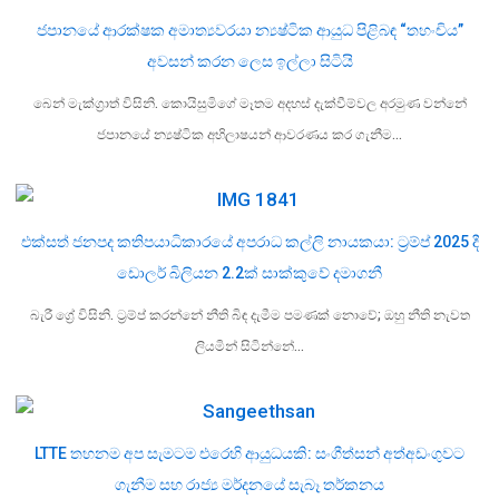
ජපානයේ ආරක්ෂක අමාත්‍යවරයා න්‍යෂ්ටික ආයුධ පිළිබඳ “තහංචිය”
අවසන් කරන ලෙස ඉල්ලා සිටියි
බෙන් මැක්ග්‍රාත් විසිනි. කොයිසුමිගේ මෑතම අදහස් දැක්වීම්වල අරමුණ වන්නේ
ජපානයේ න්‍යෂ්ටික අභිලාෂයන් ආවරණය කර ගැනීම…
එක්සත් ජනපද කතිපයාධිකාරයේ අපරාධ කල්ලි නායකයා: ට්‍රම්ප් 2025 දී
ඩොලර් බිලියන 2.2ක් සාක්කුවේ දමාගනී
බැරී ග්‍රේ විසිනි. ට්‍රම්ප් කරන්නේ නීති බිඳ දැමීම පමණක් නොවේ; ඔහු නීති නැවත
ලියමින් සිටින්නේ…
LTTE තහනම අප සැමටම එරෙහි ආයුධයකි: සංගීත්සන් අත්අඩංගුවට
ගැනීම සහ රාජ්‍ය මර්දනයේ සැබෑ තර්කනය