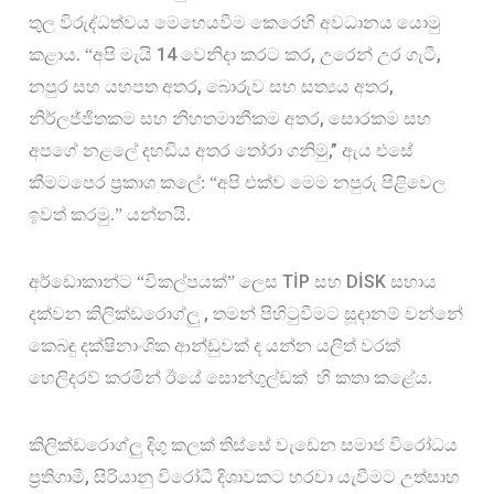
තුල විරුද්ධත්වය මෙහෙයවීම කෙරෙහි අවධානය යොමු 
14
, 
, 
කළාය. “අපි මැයි 
 වෙනිදා කරට කර
උරෙන් උර ගැටී
, 
, 
නපුර සහ යහපත අතර
බොරුව සහ සත්‍යය අතර
, 
නිර්ලජ්ජිතකම සහ නිහතමානීකම අතර
සොරකම සහ 
,” 
අපගේ නළලේ දහඩිය අතර තෝරා ගනිමු
ඇය එසේ 
කීමටපෙර ප්‍රකාශ කලේ: “අපි එක්ව මෙම නපුරු පිළිවෙල 
ඉවත් කරමු.” යන්නයි.
TİP 
DİSK 
අර්ඩොකාන්ට “විකල්පයක්” ලෙස 
සහ 
සහාය 
, 
දක්වන කිලික්ඩරොග්ලු 
තමන් පිහිටුවීමට සූදානම් වන්නේ 
කෙබඳු දක්ෂිනාංශික ආන්ඩුවක් ද යන්න යලිත් වරක් 
හෙලිදරව් කරමින් ඊයේ සොන්ගුල්ඩක්
හි කතා කළේය.
කිලික්ඩරොග්ලු දිගු කලක් තිස්සේ වැඩෙන සමාජ විරෝධය 
, 
ප්‍රතිගාමී
සිරියානු විරෝධී දිශාවකට හරවා යැවීමට උත්සාහ 