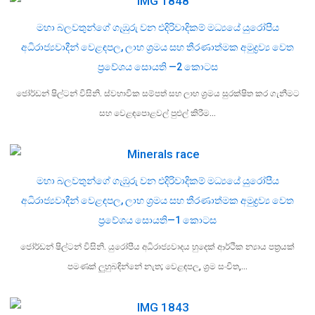
මහා බලවතුන්ගේ ගැඹුරු වන එදිරිවාදිකම් මධ්‍යයේ යුරෝපීය
අධිරාජ්‍යවාදීන් වෙළඳපල, ලාභ ශ්‍රමය සහ තීරණාත්මක අමුද්‍රව්‍ය වෙත
ප්‍රවේශය සොයති —2 කොටස
ජෝර්ඩන් ෂිල්ටන් විසිනි. ස්වභාවික සම්පත් සහ ලාභ ශ්‍රමය සුරක්ෂිත කර ගැනීමට
සහ වෙළඳපොළවල් පුළුල් කිරීම…
මහා බලවතුන්ගේ ගැඹුරු වන එදිරිවාදිකම් මධ්‍යයේ යුරෝපීය
අධිරාජ්‍යවාදීන් වෙළඳපල, ලාභ ශ්‍රමය සහ තීරණාත්මක අමුද්‍රව්‍ය වෙත
ප්‍රවේශය සොයති—1 කොටස
ජෝර්ඩන් ෂිල්ටන් විසිනි. යුරෝපීය අධිරාජ්‍යවාදය හුදෙක් ආර්ථික න්‍යාය පත්‍රයක්
පමණක් ලුහුබඳින්නේ නැත; වෙළඳපල, ශ්‍රම සංචිත,…