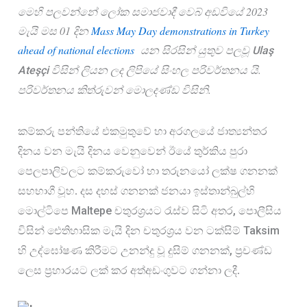
මෙහි පලවන්නේ ලෝක සමාජවාදී වෙබ් අඩවියේ 2023 
o
A
r
මැයි මස 01 දින 
Mass May Day demonstrations in Turkey 
k
p
e
ahead of national elections 
 යන සිරසින් යුතුව පලවූ 
Ulaş 
p
 විසින් ලියන ලද ලිපියේ සිංහල පරිවර්තනය යි. 
Ateşçi
පරිවර්තනය කිත්රුවන් මොලදණ්ඩ විසිනි.
කම්කරු පන්තියේ එකමුතුවේ හා අරගලයේ ජාත්‍යන්තර 
දිනය වන මැයි දිනය වෙනුවෙන් ඊයේ තුර්කිය පුරා 
පෙලපාලිවලට කම්කරුවෝ හා තරුනයෝ ලක්ෂ ගනනක් 
සහභාගී වූහ. දස දහස් ගනනක් ජනයා ඉස්තාන්බුල්හි 
Maltepe 
, 
මොල්ටිපෙ 
චතුරශ්‍රයට රැස්ව සිටි අතර
පොලීසිය 
Taksim 
විසින් ඓතිහාසික මැයි දින චතුරශ්‍රය වන ටක්සිම් 
, 
හි උද්ඝෝෂණ කිරීමට උනන්දු වූ දුසිම් ගනනක්
ප්‍රචණ්ඩ 
ලෙස ප්‍රහාරයට ලක් කර අත්අඩංගුවට ගන්නා ලදී.