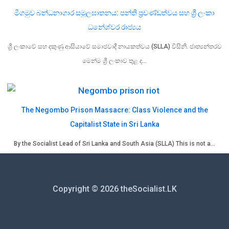
මීගමුව බන්ධනාගාර සමූලඝාතනය: පන්ති ප්‍රචණ්ඩත්වය සහ ශ්‍රී ලංකා
ධනේශ්වර රාජ්‍යය
ශ්‍රී ලංකාවේ සහ දකුණු ආසියාවේ සමාජවාදී නායකත්වය (SLLA) විසිනි. ජාත්‍යන්තරව
මෙන්ම ශ්‍රී ලංකාව තුළ ද…
The Negombo Prison Massacre: Class Violence and the
Capitalist State in Sri Lanka
By the Socialist Lead of Sri Lanka and South Asia (SLLA) This is not a…
Copyright © 2026 theSocialist.LK