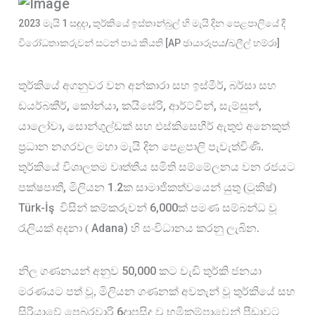
2023 මැයි 1 සඳුදා, තුර්කියේ ඉස්තාන්බුල් හි මැයි දින පෙළපාලියේ දී
විරෝධතාකරුවන් සටන් පාඨ කියති [AP ඡායාරූපය/ඛලීල් හම්රා]
 වන
 සහ
, 
තුර්කියේ අගනුවර
අන්කාරා
ඉස්මීර්
බර්සා සහ 
, 
, 
, 
, 
, 
ඩයර්බකීර්
කෝන්යා
කයිසේරි
ආර්ට්වින්
සැම්සුන්
, 
යාලෝවා
සොන්ගුල්ඩක් සහ එස්කිසෙහීර් ඇතුළු අනෙකුත් 
ප්‍රධාන නගරවල මහා මැයි දින පෙළපාලි පැවැත්විණි. 
තුර්කියේ විශාලතම වෘත්තීය සමිති සම්මේලනය වන රජයට 
, 
1.2
පක්ෂපාතී
මිලියන 
ක සාමාජිකත්වයෙන් යුතු (ටූකිෂ්) 
Türk-İş  
6,000
විසින් කම්කරුවන් 
ක් පමණ සම්බන්ධ වූ
Adana) 
රැලියක් අදනා ( 
හි සංවිධානය කරනු ලැබින.
 50,000
නිල ගණනයන් අනුව
 කට වැඩි තුර්කි ජනයා 
මරණයට පත් වූ, මිලියන ගණනක් අවතැන් වූ තුර්කියේ සහ 
6
සිරියාවේ පෙබරවාරි 
දාපසිදු වූ භූමිකම්පාවෙන් පීඩාවට 