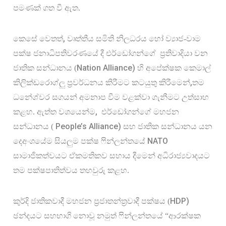
පමණක් ගත වී ඇත.
, 
කෙසේ වෙතත්
වෘත්තීය සමිති නිලධරය හෝ ව්‍යාජ-වාම 
පක්ෂ ජනාධිපතිවරණයේ දී එර්ඩෝගන්ගේ
ප්‍රතිවාදියා වන 
Nation Alliance) 
ජාතික සන්ධානය (
හි අපේක්ෂක කෙමාල් 
,
කිලික්ඩරොග්ලු ප්‍රවර්ධනය කිරීමට කටයුතු කිරීමෙන්
තම 
ධනේශ්වර සගයන් අමනාප වීම වළක්වා ගැනීමට උත්සාහ 
,  
කළහ. ඇත්ත වශයෙන්ම
එර්ඩෝගන්ගේ මහජන 
People’s Alliance) 
සන්ධානය ( 
සහ ජාතික සන්ධානය යන 
NATO 
දෙඅංශයේම සියලුම පක්ෂ ෆින්ලන්තයේ 
සාමාජිකත්වයට ඒකමතිකව සහාය දීමෙන් අධිරාජ්‍යවාදයට 
තම පක්ෂපාතිත්වය තහවුරු කළහ.
HDP) 
කුර්දි ජාතිකවාදී මහජන ප්‍රජාතන්ත්‍රවාදී පක්ෂය (
ඡන්දයට සහභාගි නොවූ නමුත් ෆින්ලන්තයේ “ආරක්ෂක 