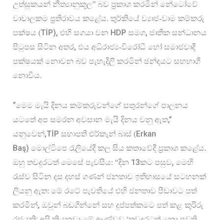
උත්සුකයන් නීත්‍යානුකූල” බව ප්‍රකාශ කරමින් නේටෝවේ 
වාචාලකම ප්‍රතිරාවය කළේය. තුර්කියේ ව්‍යාජ-වාම කම්කරු 
TİP), 
HDP 
, 
පක්ෂය (
එහි සගයා වන 
සමග
ජාතික සන්ධානය 
, 
පිටුපස සිටින අතර
එය අධිරාජ්‍ය-විරෝධී හෝ සමාජවාදී 
පක්ෂයක් නොවන බව පැහැදිලි කරමින් ඡන්දයට සහභාගී 
නොවීය.
“
මෙම මැයි දිනය කම්කරුවන්ගේ සතුරන්ගේ පාලනය 
,” 
යටතේ අප සමරන අවසාන මැයි දිනය වනු ඇත
,TİP 
Erkan 
යනුවෙන්
සභාපති එර්කැන් බාස් (
Baş) 
මොල්ටිපෙ රැලියේදී කල සිය කතාවේදී ප්‍රකාශ කළේය. 
13
, 
ඔහු තවදුරටත් මෙසේ පැවසීය: “දින 
කට පසුව
මෙහි 
රැස්ව සිටින දස දහස් ගණන් ජනතාව ඉතිහාසයේ සටහනක් 
ලියනු ඇත: මේ රටේ පැවතියේ එහි ජනතාව පීඩාවට පත් 
, 
කරමින්
ඔවුන් බඩගින්නේ සහ දුප්පත්කමට පත් කළ කුරිරු 
; 
රජයකි
අපි කියනවා මේ ආණ්ඩුව ‘තවදුරටත් නො පවති 