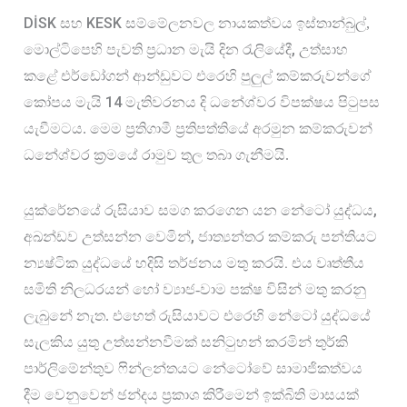
DİSK 
KESK 
සහ 
සම්මේලනවල නායකත්වය ඉස්තාන්බුල්, 
, 
මොල්ටිපෙහි පැවති ප්‍රධාන මැයි දින රැලියේදී
උත්සාහ 
කළේ එර්ඩෝගන් ආන්ඩුවට එරෙහි පුලුල් කම්කරුවන්ගේ 
14
කෝපය මැයි 
 මැතිවරනය දි ධනේශ්වර විපක්ෂය පිටුපස 
යැවීමටය. මෙම ප්‍රතිගාමී ප්‍රතිපත්තියේ අරමුන කම්කරුවන් 
ධනේශ්වර ක්‍රමයේ රාමුව තුල තබා ගැනීමයි.
, 
යුක්රේනයේ රුසියාව සමග කරගෙන යන නේටෝ යුද්ධය
, 
අඛන්ඩව උත්සන්න වෙමින්
ජාත්‍යන්තර කම්කරු පන්තියට 
.
න්‍යෂ්ටික යුද්ධයේ හදිසි තර්ජනය මතු කරයි
එය වෘත්තීය 
සමිති නිලධරයන් හෝ ව්‍යාජ-වාම පක්ෂ විසින් මතු කරනු 
ලැබුනේ නැත. එහෙත් රුසියාවට එරෙහි නේටෝ යුද්ධයේ 
සැලකිය යුතු උත්සන්නවීමක් සනිටුහන් කරමින් තුර්කි 
පාර්ලිමේන්තුව ෆින්ලන්තයට නේටෝවේ සාමාජිකත්වය 
දීම වෙනුවෙන් ඡන්දය ප්‍රකාශ කිරීමෙන් ඉක්බිති මාසයක් 