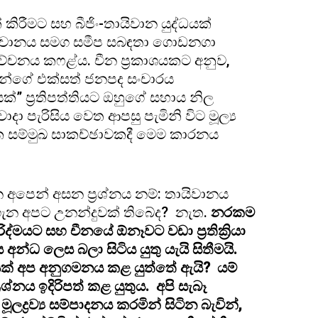
කිරීමට සහ බීජිං-තායිවාන යුද්ධයක්
යිවානය සමග සමීප සබඳතා ගොඩනගා
වේචනය කෆළ්ය. චීන ප්‍රකාශයකට අනුව,
වෙන්ගේ එක්සත් ජනපද සංචාරය
්” ප්‍රතිපත්තියට ඔහුගේ සහාය නිල
ා පැරිසිය වෙත ආපසු පැමිනි විට මූල්‍ය
ක සම්මුඛ සාකච්ඡාවකදී මෙම කාරනය
 අපෙන් අසන ප්‍රශ්නය නම්: තායිවානය
ැන අපට උනන්දුවක් තිබේද? නැත.
නරකම
්මයට සහ චීනයේ ඕනෑවට වඩා ප්‍රතික්‍රියා
 අන්ධ ලෙස බලා සිටිය යුතු යැයි සිතීමයි.
ක් අප අනුගමනය කළ යුත්තේ ඇයි? යම්
රශ්නය ඉදිරිපත් කළ යුතුය. අපි සැබෑ
ලද්‍රව්‍ය සම්පාදනය කරමින් සිටින බැවින්,