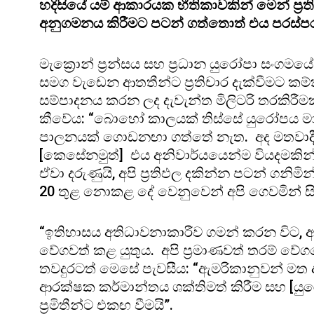
හදිසියේ යම් ආකාරයක භීතිකාවකින් මෙන් ප්‍රති
අනුගමනය කිරීමට පටන් ගත්තොත් එය පරස්පර
මැක්‍රොන් ප්‍රන්සය සහ ප්‍රධාන යුරෝපා සංගම
සමග වැඩෙන ආතතීන්ට ප්‍රතිචාර දැක්වීමට කම්කර
සම්පාදනය කරන ලද දැවැන්ත මිලිටරි තරකිර
කීවේය: “බොහෝ කාලයක් තිස්සේ යුරෝපය මා 
පාලනයක් ගොඩනඟා ගත්තේ නැත. අද මතවාදී ස
[කෙසේනමුත්] එය අනිවාර්යයෙන්ම වියදමකින් පැ
ඒවා දරුණුයි, අපි ප්‍රතිඵල දකින්න පටන් ගනිමි
20 තුළ නොකළ දේ වෙනුවෙන් අපි ගෙවමින් සි
“ඉතිහාසය අතිධාවනාකාරීව ගමන් කරන විට, 
වේගවත් කළ යුතුය. අපි ප්‍රමාණවත් තරම් වේ
තවදුරටත් මෙසේ පැවසීය: “ඇමරිකානුවන් මත
ආරක්ෂක කර්මාන්තය ශක්තිමත් කිරීම සහ [යු
ප්‍රමිතීන්ට එකඟ වීමයි”.