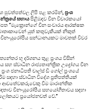
රංශ පුවත්පත්වල ලිපි පළ කරමින්,
ප්‍රංශ
තන්ත්‍රයේ සහාය
පිළිඹඳව චීන විචාරකයෝ
ත්පත “මැක්‍රොන්ගේ චීන සංචාරය ආරක්ෂක
මාතෘකාවෙන් යුත් කතුවැකියක් නිකුත්
චීන-යුරෝපීය සන්ධානයකට මාවතක් විවර
යන්තර භූ දර්ශනය තුළ ප්‍රංශය විසින්
හ ස්වාධීන රාජ්‍යතාන්ත්‍රික උද්‍රෝගය චීන
ශ ජනාධිපති චාල්ස් ඩි ගෝල් ප්‍රංශයේ
 සඳහා ස්වාධීන විදේශ ප්‍රතිපත්තියක්
ආවතේවකරුවෙකු වීම මාරාන්තික
ශ සබඳතාව චීන-යුරෝපීය සහයෝගීතාවය සඳහා
 ලෝකයට ප්‍රයෝජනවත් වේ.”