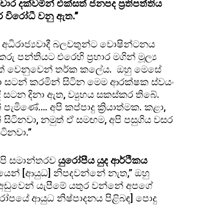
චාර දක්වමින් එක්සත් ජනපද ප්‍රතිපත්තිය
 විරෝධී වනු ඇත.”
යේ අධිරාජ්‍යවාදී බලවතුන්ට වොෂින්ටනය
ු පන්තියට එරෙහි ප්‍රහාර මගින් මූල්‍ය
ීමක් වෙනුවෙන් තර්ක කලේය. ඔහු මෙසේ
සටන් කරමින් සිටින මෙම ආරක්ෂක ස්වයං
ටන දිනා ඇත, ව්‍යුහය සකස්කර තිබේ.
මිණේ.… අපි කප්පාදු ක්‍රියාත්මක. කළා,
න් සිටිනවා, නමුත් ඒ සමඟම, අපි පසුගිය වසර
ටිනවා.”
අපි සමාන්තරව
යුරෝපීය යුද ආර්ථිකය
ගයෙන් [ආයුධ] නිපදවන්නේ නැත,” ඔහු
 අඩුවෙන් යැපීමේ යතුර වන්නේ අපගේ
රෝපයේ ආයුධ නිෂ්පාදනය පිළිබඳ] පොදු