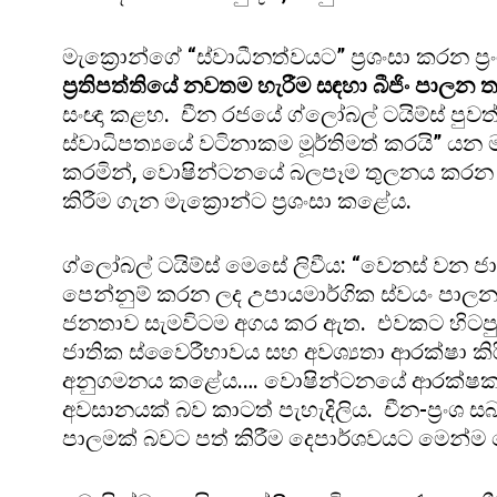
මැක්‍රොන්ගේ “ස්වාධීනත්වයට” ප්‍රශංසා කරන ප්‍
ප්‍රතිපත්තියේ නවතම හැරීම සඳහා බීජිං පාලන 
සංඥා කළහ. චීන රජයේ ග්ලෝබල් ටයිම්ස් පුව
ස්වාධිපත්‍යයේ වටිනාකම මූර්තිමත් කරයි” යන 
කරමින්, වොෂින්ටනයේ බලපෑම තුලනය කරන 
කිරීම ගැන මැක්‍රොන්ට ප්‍රශංසා කළේය.
ග්ලෝබල් ටයිම්ස් මෙසේ ලිවීය: “වෙනස් වන ජාත්‍
පෙන්නුම් කරන ලද උපායමාර්ගික ස්වයං පාලනය ස
ජනතාව සැමවිටම අගය කර ඇත. එවකට හිටපු ප්‍රං
ජාතික ස්වෛරීභාවය සහ අවශ්‍යතා ආරක්ෂා කිරීම
අනුගමනය කළේය.… වොෂින්ටනයේ ආරක්ෂක 
අවසානයක් බව කාටත් පැහැදිලිය. චීන-ප්‍රං
පාලමක් බවට පත් කිරීම දෙපාර්ශවයට මෙන්ම