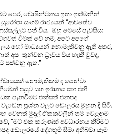
වීමට පෙර, වොෂින්ටනය ඉතා ඉක්මනින්
්, යුරෝපා සංගම් රාජ්‍යයන් “ආවතේව
නස්සල්ලට පත් විය. ඔහු මෙසේ පැවසීය:
 වේගවත් වීමක් වේ නම්, අපට අපගේ
කාලය හෝ මාධ්‍යයන් නොමැතිවනු ඇති අතර,
අප තුන්වන ධ්‍රැවය විය හැකි වුවද,
 පත්වනු ඇත.”
ශ්වාසයක් නොමැතිකම ද පෙන්වා
ගැනීමෙන් පසුව සහ ඉරානය සහ එහි
්බාධක පැනවීමට එක්සත් ජනපද
ැඩෙන ප්‍රශ්න වලට ඩොලරය මුහුන දී සිටී.
 සමඟ වෙනත් මුදල් ඒකකවලින් තම වෙළඳාම
ැවසුවේ, “මට එක කරුණක් අවධාරනය කිරීමට
ජනපද ඩොලරයේ දේශභූමි සීමා අභිබවා යෑම