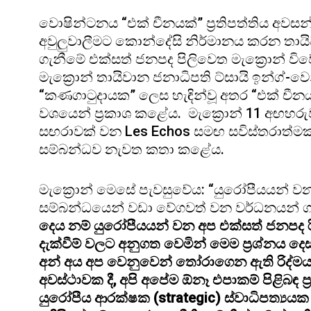
වොෂින්ටනය “එක් චීනයක්” ප්‍රතිපත්තිය අවසන් 
අවුලුවාලීමට කොන්දේසි නිර්මානය කරන තා
ගැනීමේ එක්සත් ජනපද පිලිවෙත මැක්‍රොන් වි
මැක්‍රොන් තායිවාන ජනාධිපති ට්සායි ඉන්ග්-
“කණගාටුදායක” ලෙස හැඳින්වූ අතර “එක් චීනයක
වශයෙන් ප්‍රකාශ කළේය. මැක්‍රොන් 11 අඟහරුවාද
සඟරාවක් වන Les Echos සමඟ සවිස්තරාත්ම
සම්බන්ධව නැවත කතා කළේය.
මැක්‍රොන් මෙසේ පැවසුවේය: “යුරෝපීයයන් වන
සම්බන්ධයෙන් වඩා වේගවත් වන වර්ධනයන් ග
දෙය නම් යුරෝපීයයන් වන අප එක්සත් ජනපද රිද
දැක්වීම් වලට අනුගත වෙමින් මෙම ප්‍රශ්නය දෙස
අන් අය අප වෙනුවෙන් තෝරාගෙන ඇති රිද්මය
අවස්ථාවක දී, අපි අපේම ඕනෑ එපාකම් පිළිබඳ ප්‍
යුරෝපීය ආරක්ෂක (strategic) ස්වාධිපත්‍යයක මූ