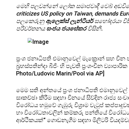
මෙහි පලවන්නේ ලෝක සමාජවාදී වෙබ් අඩවියේ 20
criticizes US policy on Taiwan, demands Eu
පලකෙරුනු
ඇලෙක්ස් ලැන්ටියර්
සහෝදරයා විසි
පරිවර්තනය
සංජය ජයසේකර
විසිනි.
ප්‍රංශ ජනාධිපති එමානුවෙල් මැක්‍රොන් සහ චීන ජන
බ්‍රහස්පතින්දා බීජිං හි පැවති ප්‍රංශ-චීන ව්‍යා
Photo/Ludovic Marin/Pool via AP]
මෙම සති අන්තයේ ප්‍රංශ ජනාධිපති එමානුවෙල් ම
සාකච්ඡා කිරීම සඳහා චීනයේ සිව්දින රාජ්‍ය
විරෝධය හමුවේ ගැඹුරු විශ‍්‍රාම වැටුප් කප්පාදුව
හා විරෝධතාවලින් කම්කරු පන්තියේ විරෝධය පුප
ආර්ථිකයක්” ගොඩනැගීම සඳහා මිලිටරි වියදම්ව