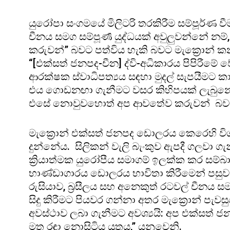
යුරෝපා සංගමයේ මිලිටරි තරකිරීම සම්පූර්ණ 
චීනය සමග සම්පූර්‍ණ යුද්ධයක් අවුලුවන්නේ නම
කරුවන්” බවට පත්විය හැකි බවට මැක්‍රොන් ක
“[එක්සත් ජනපද-චීන] ද්වි-අධිකාරය පිපිරීමේ
ආරක්ෂක ස්වාධිපත්‍යය සඳහා මුදල් සැපයීමට 
එය ගොඩනඟා ගැනීමට වසර කිහිපයක් ලැබුනොත් 
එසේ නොවුවහොත් අප ආවතේව කරුවන් බවට
මැක්‍රොන් එක්සත් ජනපද ඩොලරය කෙරෙහි වි
දුන්නේය. සිලිකන් වැලි බැංකුව ඇපදී ගලවා 
ක්‍රියාත්මක යුරෝපීය සමාගම් ඉලක්ක කර සම
භාණ්ඩාගාරය ඩොලරය භාවිතා කිරීමෙන් පසුව ව
රුසියාව, බ්‍රසීලය සහ අනෙකුත් රටවල් චීනය
සිදු කිරීමට පියවර ගන්නා අතර මැක්‍රොන් ප
අවස්ථාව ලබා ගැනීමට අවශ්‍යයි: අප එක්සත් 
මත රඳා නොසිටිය යුතුය,” යනුවෙනි.