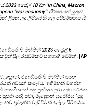
23 අප්‍රේල් 10 දින ‘In China, Macron
ropean “war economy”’ ශීර්ෂයෙන් යුතුව
න් ලියන ලද ලිපියේ සිංහල පරිවර්තනය යි.
ාධිපති ෂී ජින්පින් 2023 අප්‍රේල් 6
පාරික කවුන්සිල රැස්වීමකට සහභාගී වෙමින්. [AP
ැක්‍රොන්, ජනාධිපති ෂී ජින්පින් සමඟ
 සංචාරයක් අවසන් කළේය. අතිමහත් මහජන
ක් පැනවීමෙන් පසු ප‍්‍රන්සය පුරා වැඩ වර්ජන
ුරා යද්දී පවා, මැක්‍රොන් යුරෝපීය “යුද
ල නව දැවැන්ත වැඩිවීමක් ඉල්ලා සිටියේය.