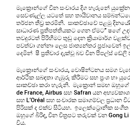
මැක්‍රොන්ගේ චීන සංචාරය දිග හැරුනේ යුක්‍
සෙවණැල්ල යටතේ සහ තායිවානය සම්බන්ධයෙන
තර්ජන තීව්‍ර කරමිනි. සාකච්ඡාවේ පළමු දිනයේ
සාධාරණ ප්‍රතිපත්තියකට ගෙන ඒමට” ෂගේ උදව් 
තවදුරටත් පිරිහීමට තුඩු දෙන ක්‍රියාමාර්ග ව
පවත්වා ගන්නා ලෙස ජාත්‍යන්තර ප්‍රජාවෙන් ඉල්ලා
දෙමින් ෂී ප්‍රතිචාර දැක්වූ බව චීන පීපල්ස් ඩේ
මැක්‍රොන්ගේ සංචාරය, වොෂින්ටනය සමග වැඩෙන
ආර්ථික සබඳතා ගැඹුරු කිරීමට සහ ප්‍රංශ හා යුරෝ
සාකච්ඡා කරා හැරුනි. මැක්‍රොන් සමඟ ඔහුගේ 
de France, Airbus සහ Safran යන අභ්‍යවකාශ 
සහ L’Oréal සහ සංචාරක සමාගම්වල ප්‍රධාන ව
පිරිසක් ද එක්ව සිටියහ. ඉලෙක්ට්‍රොනික සංග
ඔහුගේ බිරිඳ, චීන චිත්‍රපට තරුවක් වන Gong
විය.