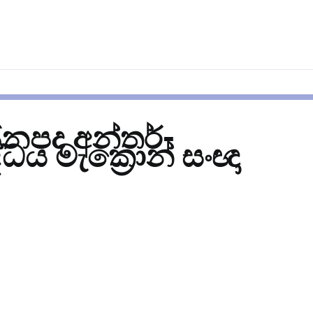
ජනපද අන්තර්-
ද්ධය මැක්‍රොන් සංඥා