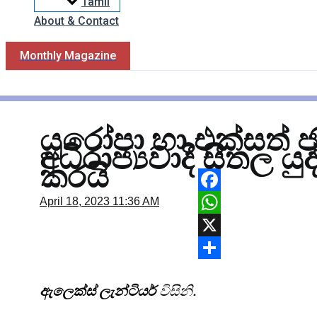
Tamil
About & Contact
Monthly Magazine
යුරෝපා හා එක්සත් 
අධිරාජ්‍යවාදී සීතල යු
කරයි
Facebook
April 18, 2023
11:36 AM
WhatsApp
X
Share
ඇලෙක්ස් ලැන්ටියර්
විසිනි.