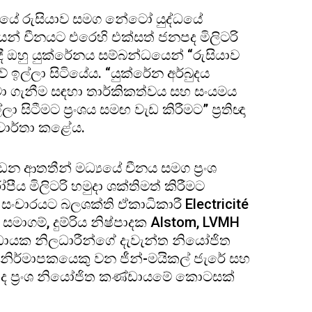
රේනයේ රුසියාව සමග නේටෝ යුද්ධයේ
් චීනයට එරෙහි එක්සත් ජනපද මිලිටරි
දී ඔහු යුක්රේනය සම්බන්ධයෙන් “රුසියාව
ඉල්ලා සිටියේය. “යුක්රේන අර්බුදය
ළක්වා ගැනීම සඳහා තාර්කිකත්වය සහ සංයමය
 සිටීමට ප්‍රංශය සමඟ වැඩ කිරීමට” ප්‍රතිඥා
ලි වාර්තා කළේය.
 ආතතීන් මධ්‍යයේ චීනය සමග ප්‍රංශ
පීය මිලිටරි හමුදා ශක්තිමත් කිරීමට
සංචාරයට බලශක්ති ඒකාධිකාරී Electricité
සමාගම්, දුම්රිය නිෂ්පාදක Alstom, LVMH
ිධායක නිලධාරීන්ගේ දැවැන්ත නියෝජිත
ීත නිර්මාපකයෙකු වන ජීන්-මයිකල් ජැරේ සහ
 Li ද ප්‍රංශ නියෝජිත කණ්ඩායමේ කොටසක්