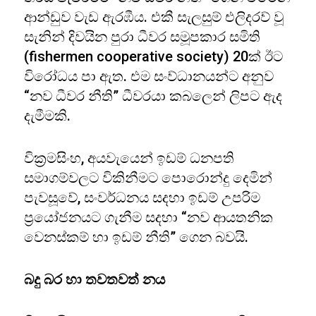
ආන්ඩුව වැඩ ඇරඹීය. එකී සැලසුම් එලිදරව් වූ
සැනින් දිවයින පුරා ධීවර සමූපකාර සමිති
(fishermen cooperative society) 20ක් ඊට
විරෝධය පා ඇත. එම සංව්ධානයන්ට අනුව
“නව ධීවර නීති” ධීවරයා කබලෙන් ලිපට ඇද
දැමීමකි.
වික්‍රමසිංහ, අයවැයෙන් ඉඩම් ධනපති
සමාගම්වලට විකිනීමට පොරොන්දු දෙමින්
පැවසූවේ, සංවර්ධනය සදහා ඉඩම් උපරිම
ප්‍රයෝජනයට ගැනීම සදහා “නව ආයතනික
වෙනස්කම් හා ඉඩම් නීති” ගෙන බවයි.
බදු බර හා තවතවත් නය