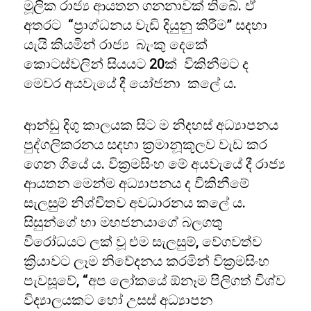
මූලික රාජ්‍ය ආයතන ගනනාවක් තිබේ. ඒ
අතරට “ප්‍රාග්ධනය වැඩි දියුනු කිරීම” සදහා
යැයි කියමින් රාජ්‍ය බැංකු දෙකේ
කොටස්වලින් සියයට 20ක් විකිනීමට ද
මෙවර අයවැයේ දී යෝජනා කලේ ය.
ආන්ඩු දිගු කාලයක සිට ම නිදහස් අධ්‍යාපනය
පුද්ගලිකරනය සදහා ක්‍රමානූකූලව වැඩ කර
ගෙන ගියේ ය. වික්‍රමසිංහ මේ අයවැයේ දී රාජ්‍ය
ආයතන මෙන්ම අධ්‍යාපනය ද විකිනීමේ
සැලසුම් නිශ්චිතව අවධාරනය කලේ ය.
සිසුන්ගේ හා මහජනයාගේ බලගතු
විරෝධයට ලක් වූ එම සැලසුම්, වේගවත්ව
ක්‍රියාවට ලෑම නිවේදනය කරමින් වික්‍රමසිංහ
පැවසූවේ, “අප ලෝකයේ ඕනෑම පිලිගත් විශ්ව
විද්‍යාලයකට හෝ උසස් අධ්‍යාපන