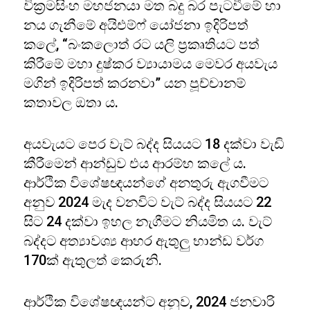
වික්‍රමසිංහ මහජනයා මත බදු බර පැටවීමේ හා
නය ගැනීමේ අයිඑම්ෆ් යෝජනා ඉදිරිපත්
කලේ, “බංකලොත් රට යලි ප්‍රකෘතියට පත්
කිරීමේ මහා දුෂ්කර ව්‍යායාමය මෙවර අයවැය
මගින් ඉදිරිපත් කරනවා” යන පූච්චානම්
කතාවල ඔතා ය.
අයවැයට පෙර වැට් බද්ද සියයට 18 දක්වා වැඩි
කීරීමෙන් ආන්ඩුව එය ආරම්භ කලේ ය.
ආර්ථික විශේෂඥයන්ගේ අනතුරු ඇගවීමට
අනුව 2024 මැද වනවිට වැට් බද්ද සියයට 22
සිට 24 දක්වා ඉහල නැගීමට නියමිත ය. වැට්
බද්දට අත්‍යාවශ්‍ය ආහර ඇතුලු භාන්ඩ වර්ග
170ක් ඇතුලත් කෙරුනි.
ආර්ථික විශේෂඥයන්ට අනුව, 2024 ජනවාරි