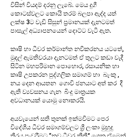
විසින් වියදම් දරනු ලැබේ. මෙය දුගී
කොටස්වලට කොයි තරම් බලපා ඇද්ද යත්
ලක්ෂ 3ට වැඩි සිසුන් ප්‍රමානයක් දැනටමත්
පාසැල් අධ්‍යාපනයෙන් දොට්ට වැටී ඇත.
කෘෂි හා ධීවර කර්මාන්ත නවීකරනය යටතේ,
මුදල් ඇමතිවරයා දැනටමත් ඒ තුලට කඩා වැදී
සිටින මහපරිමාන පොහොර, රසායනික හා
කෘෂි උපකරන පුද්ගලික සමාගම් හා බැංකු ,
නය දෙන ආයතන ගොවි ජනයාට අත් කර දී
ඇති ව්‍යවසනය ගැන බිංදු මාත්‍රයක
අවධානයක් යොමු නොකරයි.
අයවැයෙන් සති තුනක් ඉක්මවීමට පෙර
විදේශීය ධීවර සමාගම්වලට ශ්‍රී ලංකා මුහුදු
තීරය පැවරීමට “නව ධීවර නීතී” ගෙන ඒමෙන්