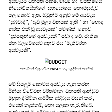
අයවැයට ධනපති පක්ෂ, මාධ්‍ය හා විපක්ෂයේ
නියෝජිතයින්ගේ සහයෝගය නොමසුරුව
පල කොට ඇත. ඔවුන්ට අනුව මේ අයවැය
“සුබවාදී “, “දැඩි මුල්‍ය විනයක් ඇති ” හා “හොද
නරක එක් වූ අයවැයක්” පමණක් නොව
“දුප්පතුන්ගේ අයවැයක් ” පවා ද වේ. ජාතික
ජන බලවේගයට අනුව එය “මැතිවරන
අයවැයකි”.
ජනාධිපති වික්‍රමසිංහ 2024 අයවැය ඉදිරිපත් කරමින්
මේ සියලුම කොටස් අයවැය ගැන කරන
ඊනීයා විවේචන වර්තමාන ධනපති ආන්ඩුව
මුහුන දී සිටින ආර්ථික අර්බුදය වසන් කර ,
එසේත් නැත්නම්, නො සලකා හැර, තිබේ.