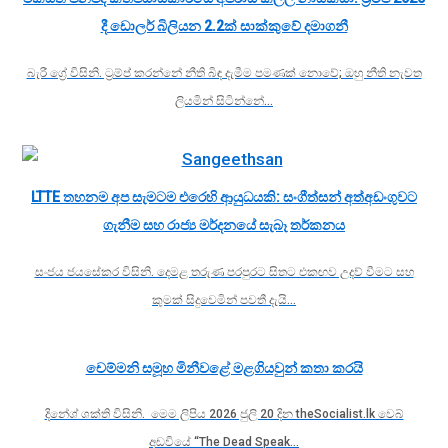
දී ඩොලර් බිලියන 2.2ක් සාක්කුවේ දමාගනී
බැරී ග්‍රේ විසිනි. ට්‍රම්ප් කරන්නේ නීති බිඳ දැමීම පමණක් නොවේ; ඔහු නීති නැවත
ලියමින් සිටින්නේ…
LTTE තහනම අප සැමටම එරෙහි ආයුධයකි: සංගීත්සන් අත්අඩංගුවට
ගැනීම සහ රාජ්‍ය මර්දනයේ සැබෑ තර්කනය
සංජය ජයසේකර විසිනි. දෙමළ තරුණ පරපුරට සිතට එකඟව උදව් වීමට සහ
කුමක් සිදුවෙමින් පවතී දැයි…
චෙම්මනි සමූහ මිනීවළේ මළගියවුන් කතා කරයි
දිනේශ් ශක්ති විසිනි. මෙම ලිපිය 2026 ජුලි 20 දින theSocialist.lk වෙබ්
අඩවියේ “The Dead Speak…