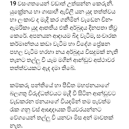
19 වසංගතයෙන් වඩාත් උත්සන්න කෙරුනි.
යුක්‍රේනය හා ගාසාහී ඇවිලී යන යුද තත්ත්වය
හා ලංකාව ද මැදි කර ගනිමින් වැඩෙන චින-
ඇමරිකා යුද ආතතිය එකී අර්බුදය දිනපතා තීව්‍ර
කෙරේ. අපනයන ආදායම බිද වැටීම, සංචාරක
කර්මාන්තය කඩා වැටීම හා විදේශ ප්‍රේෂන
පහල වැටීම හරහා නය අර්බුදය විසදුමක් නැති
තැනට තල්ලු වී යෑම මගින් ආන්ඩුව අස්ථාවර
තත්ත්වයකට ඇද දමා තිබේ.
කම්කරු පන්තියේ හා පීඩිත මහජනයාගේ
බලගතු විරුද්ධත්වයට මැදී වී සිටින ආන්ඩුවට
වැඩකරන ජනයාගේ වියදමින් තම පැවත්ම
රැක ගනු වස් ආඥාදායක පියවරයන්නට
වේගයෙන් තල්ලු වි යනවා මිස අන් මාවතක්
නැත.