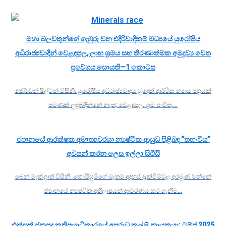
මහා බලවතුන්ගේ ගැඹුරු වන එදිරිවාදිකම් මධ්‍යයේ යුරෝපීය
අධිරාජ්‍යවාදීන් වෙළඳපල, ලාභ ශ්‍රමය සහ තීරණාත්මක අමුද්‍රව්‍ය වෙත
ප්‍රවේශය සොයති—1 කොටස
ජෝර්ඩන් ෂිල්ටන් විසිනි. යුරෝපීය අධිරාජ්‍යවාදය හුදෙක් ආර්ථික න්‍යාය පත්‍රයක්
පමණක් ලුහුබඳින්නේ නැත; වෙළඳපල, ශ්‍රම සංචිත,…
ජපානයේ ආරක්ෂක අමාත්‍යවරයා න්‍යෂ්ටික ආයුධ පිළිබඳ “තහංචිය”
අවසන් කරන ලෙස ඉල්ලා සිටියි
බෙන් මැක්ග්‍රාත් විසිනි. කොයිසුමිගේ මෑතම අදහස් දැක්වීම්වල අරමුණ වන්නේ
ජපානයේ න්‍යෂ්ටික අභිලාෂයන් ආවරණය කර ගැනීම…
එක්සත් ජනපද කතිපයාධිකාරයේ අපරාධ කල්ලි නායකයා: ට්‍රම්ප් 2025