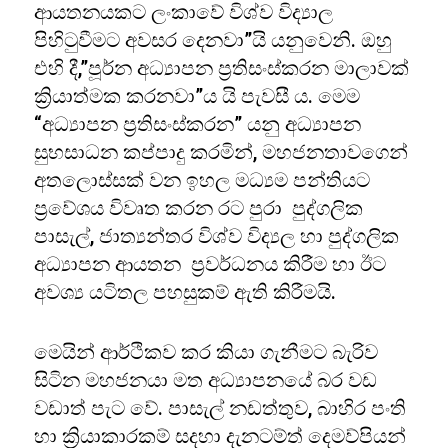
ආයතනයකට ලංකාවේ විශ්ව විද්‍යාල
පිහිටුවීමට අවසර දෙනවා”යි යනුවෙනි. ඔහු
එහි දී,”පූර්න අධ්‍යාපන ප්‍රතිසංස්කරන මාලාවක්
ක්‍රියාත්මක කරනවා”ය යි පැවසී ය. මෙම
“අධ්‍යාපන ප්‍රතිසංස්කරන” යනු අධ්‍යාපන
සුභසාධන කප්පාදු කරමින්, මහජනතාවගෙන්
අතලොස්සක් වන ඉහල මධ්‍යම පන්තියට
ප්‍රවේශය විවෘත කරන රට පුරා පුද්ගලික
පාසැල්, ජාත්‍යන්තර විශ්ව විද්‍යල හා පුද්ගලික
අධ්‍යාපන ආයතන ප්‍රවර්ධනය කිරීම හා ඊට
අවශ්‍ය යටිතල පහසුකම් ඇති කිරීමයි.
මෙයින් ආර්ථිකව කර කියා ගැනීමට බැරිව
සිටින මහජනයා මත අධ්‍යාපනයේ බර වඩ
වඩාත් පැට වේ. පාසැල් නඩත්තුව, බාහිර පංති
හා ක්‍රියාකාරකම් සදහා දැනටම්ත් දෙමව්පියන්