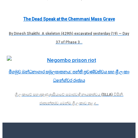
The Dead Speak at the Chemmani Mass Grave
By Dinesh Shakthi. A skeleton (429th) excavated yesterday (19) — Day
37 of Phase 3…
මීගමුව බන්ධනාගාර සමූලඝාතනය: පන්ති ප්‍රචණ්ඩත්වය සහ ශ්‍රී ලංකා
ධනේශ්වර රාජ්‍යය
ශ්‍රී ලංකාවේ සහ දකුණු ආසියාවේ සමාජවාදී නායකත්වය (SLLA) විසිනි.
ජාත්‍යන්තරව මෙන්ම ශ්‍රී ලංකාව තුළ ද…