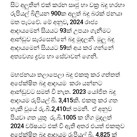
සිට අලුතින් එක් කරන සෘජු හා වක්‍ර බදු හරහා
රුපියල් බිලියන 900ක අලුත් බදු බරක් ජනයා
මත පැටවේ. මේ අනුව, 2024 රාජ්‍ය
ආදායමෙන් සියයට 93ක් උපයා ගැනීමට
ආන්ඩුව සැරසෙන්නේ බදු මුදලනි. මුලු බදු
ආදායමෙන් සියයට 59ක් අය කර ගන්නේ
අත්‍යවශ්‍ය ද්‍රව්‍ය හා සේවාවන් ගෙනි.
මහජනයා තලාපෙලා බදු එකතු කර ගත්තත්
අපේක්ෂිත බදු ආදායම කරා යන්නට
ආන්ඩුවට සමත් වී නැත. 2023 යෝජිත බදු
ආදායම රුපියල් බි. 3,415කි. එකතු කර ගත
හැකි වූයේ රු.බි.2,410ක් පමනි. ඒ අනුව
පියවා ගත යුතු රු.බි.1005 ක හිග මුදලත්
2024 වර්ෂයට එක් වී ඇති අතර එයත් එකතුව
අපේක්ෂිත බදු ආදායම රුපියල් බි. 4,825 ක්