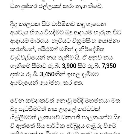
වන දුෂ්කර එල්ලයක් කරා නැග තිබේ.
දිගු කාලයක සිට වාර්ෂිකව කඳු ගැසෙන
අයවැය හිගය විසදීමට බදු ආදායම හැරුනු විට
ආදායම් මාර්ගය හැටියට වික්‍රමසිංහ යෝජනා
කරන්නේ, අයිඑම්ෆ් මගින් ද නිර්දේශිත
වැඩිවැඩියෙන් නය ගැනීම යි. ඒ අනුව නය
ගැනීමේ සීමාව රු.බි. 3,900 සිට රු.බි. 7,350
දක්වා රු.බි. 3,450කින් ඉහල දැමීමට
අයවැයෙන් යෝජනා කර අත.
වෙන කවදාකවත් නොවු පරිදි මහජනයා මත
බදු පැටවීමටත් නය උගුලේ කරවටක්
ගිල්ලීමටත් ලංකාවේ ධනපති පාලකයන්ට සිදු
වී ඇත්තේ සිය ආර්ථික අර්බුදය ගැඹුරු වීමේ