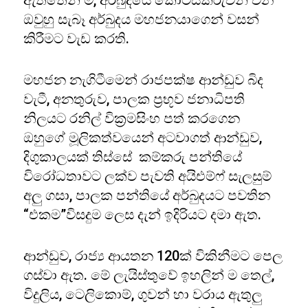
ඇත්තෙන් ම, අර්බුදයේ කොටස්ක‍රුවන් වන
ඔවුහු සැබෑ අර්බුදය මහජනයාගෙන් වසන්
කිරීමට වැඩ කරති.
මහජන නැගිටීමෙන් රාජපක්ෂ ආන්ඩුව බිද
වැටී, අනතුරුව, පාලක ප්‍රභූව ජනාධිපති
නිලයට රනිල් වික්‍රමසිංහ පත් කරගෙන
ඔහුගේ මූලිකත්වයෙන් අටවාගත් ආන්ඩුව,
දිගුකාලයක් තිස්සේ කම්කරු පන්තියේ
විරෝධතාවට ලක්ව පැවති අයිඑම්ෆ් සැලසුම්
අලු ගසා, පාලක පන්තියේ අර්බුදයට පවතින
“එකම”විසදුම ලෙස දැන් ඉදිරියට දමා ඇත.
ආන්ඩුව, රාජ්‍ය ආයතන 120ක් විකිනීමට පෙල
ගස්වා ඇත. මේ ලැයිස්තුවේ ඉහලින් ම තෙල්,
විදුලිය, ටෙලිකොම්, ගුවන් හා වරාය ඇතුලු