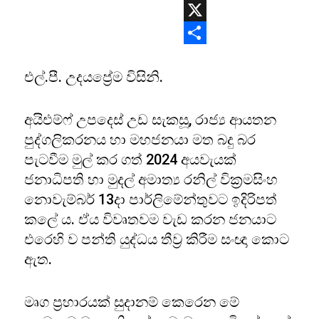
WhatsApp
X
Share
එල්.පී. උදයප්‍රේම විසිනි.
අයිඑම්ෆ් උපදෙස් උඩ සැකසූ, රාජ්‍ය ආයතන
පුද්ගලිකරනය හා මහජනයා මත බදු බර
පැටවීම මුල් කර ගත් 2024 අයවැයක්
ජනාධිපති හා මුදල් අමාත්‍ය රනිල් වික්‍රමසිංහ
නොවැම්බර් 13දා පාර්ලිමේන්තුවට ඉදිරිපත්
කලේ ය. ඒය විවෘතවම වැඩ කරන ජනයාට
එරෙහි ව පන්ති යුද්ධය තීව්‍ර කිරීම සංඥා කොට
ඇත.
මෘග ප්‍රහාරයක් සුදානම් කෙරෙන මේ