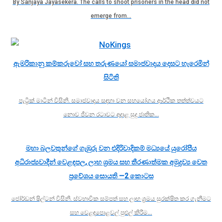
By Sanjaya Jayasekera. The calls to shoot prisoners in the head did not
emerge from…
ඇමරිකානු කම්කරුවෝ සහ තරුණයෝ සමාජවාදය දෙසට හැරෙමින්
සිටිති
පැට්‍රික් මාටින් විසිනි. සමාජවාදය සඳහා වන සහයෝගය ආර්ථික තත්ත්වයට
නොව ජීවන රටාවට අදාළ සුදු ජාතික…
මහා බලවතුන්ගේ ගැඹුරු වන එදිරිවාදිකම් මධ්‍යයේ යුරෝපීය
අධිරාජ්‍යවාදීන් වෙළඳපල, ලාභ ශ්‍රමය සහ තීරණාත්මක අමුද්‍රව්‍ය වෙත
ප්‍රවේශය සොයති —2 කොටස
ජෝර්ඩන් ෂිල්ටන් විසිනි. ස්වභාවික සම්පත් සහ ලාභ ශ්‍රමය සුරක්ෂිත කර ගැනීමට
සහ වෙළඳපොළවල් පුළුල් කිරීම…