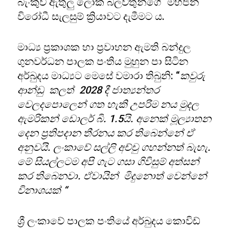
බැංකුව ඇතුලු ලෝක බලවතුන්ගේ මහජන
විරෝධී සැලසුම් ක්‍රියාවට දැමීමට ය.
මාධ්‍ය ප්‍රකාශක හා ප්‍රවාහන ඇමති බන්දුල
ගුනවර්ධන පාලක පංතිය මුහුන පා සිටින
අර්බුදය මාධ්‍යට මෙසේ වමාරා තිබුනි: “
කවුරු
ආන්ඩු කලත් 2028 දී ජාත්‍යන්තර
වෙලදපොලෙන් ගත හැකි උපරිම නය මුදල
ඇමරිකන් ඩොලර් බි. 1.5යි. අනෙක් මූල්‍යාතන
දෙන ප්‍රතිපදාන තීරනය කර තිබෙන්නේ ඒ
අනුවයි. ලංකාවේ සල්ලි අච්චු ගහන්නත් බැහැ.
මේ සියල්ලටම අපි ගැට ගසා ගිවිසුම් අත්සන්
කර තිබෙනවා. ඒවායින් මිදුනොත් වෙන්නේ
විනාශයක් “
ශ්‍රී ලංකාවේ පාලක පංතියේ අර්බුදය කොවිඩ්