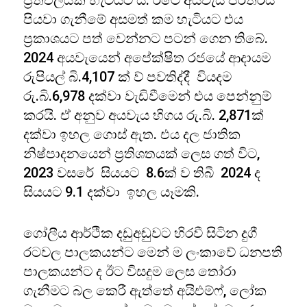
ප්‍රතිඵලයක් හැටියට ය. රටේ අයවැය පරතරය
පියවා ගැනීමේ අසමත් කම හැටියට එය
ප්‍රකාශයට පත් වෙන්නට පටන් ගෙන තිබේ.
2024 අයවැයෙන් අපේක්ෂිත රජයේ ආදායම
රුපියල් බි.4,107 ක් ව් පවතිද්දී වියදම
රු.බි.6,978 දක්වා වැඩිවීමෙන් එය පෙන්නුම්
කරයි. ඒ අනුව අයවැය හිගය රු.බි. 2,871ක්
දක්වා ඉහල ගොස් ඇත. එය දල ජාතික
නිෂ්පාදනයෙන් ප්‍රතිශතයක් ලෙස ගත් විට,
2023 වසරේ සියයට 8.6ක් ව තිබී 2024 ද
සියයට 9.1 දක්වා ඉහල යෑමකි.
ගෝලීය ආර්ථික දඩුඅඬුවට හිරවී සිටින දුගී
රටවල පාලකයන්ට මෙන් ම ලංකාවේ ධනපති
පාලකයන්ට ද ඊට විසදුම ලෙස තෝරා
ගැනීමට බල කෙරී ඇත්තේ අයිඑම්ෆ්, ලෝක