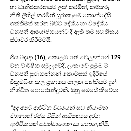
හා වානිජකරනයට ලක් කරමින්, කම්කරු
නීති ලිහිල් කරමින් සූරාකෑමේ කොන්දේසි
ශක්තිමත් කරන බවට දේශීය හා විදේශීය
ධනපති ආයෝජකයන්ට දී ඇති තම සහතිකය
ස්ථාවර කිරීමටයි.
ගිය බදාදා (16), කොලඹ තේ වෙලඳුන්ගේ 129
වන වාර්ෂික සමුලුවේදී, ලංකාවේ පුමුඛ ම
ධනපති සූරාකන්නන් කොටසක් ඉදිරියේ
වික්‍රමසිංහ කල ප්‍රකාශය පාලක පන්තියට දුන්
නිශ්චිත පොරොන්දුවකි. ඔහු මෙසේ කීවේය:
“අද අපට ආර්ථික වශයෙන් සහ නියාමන
වශයෙන් රජය විසින් ආධිපත්‍යය දරන
ආර්ථිකයක් පවත්වාගෙන යා නොහැකියි.