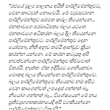
“රජයේ මූල්‍ය පාලනය අයිති පාර්ලිමේන්තුවට,
වෙන කාටවත් නොවෙයි. මේ වැඩසටහන
පාර්ලිමේන්තුව සම්මත කරල තියෙන්නෙ…
ජනතාවගෙ පරමාධිපත්‍ය බලය යටතෙ
ජනතාවගෙ අධිකරන බලය දීල තියෙන්නෙ
පාර්ලිමේන්තුවට. පාර්ලිමේන්තුව දෙන
යෝජනා, නීති අනුව තමයි ආන්ඩුව ක්‍රියා
කරන්න යන්නෙ. මේ කරන කටයුතු අපි
නවත්වන්නෙ පාර්ලිමේන්තුව කිව්වොත්
විතරයි. නැත්තං ඒක ඉදිරියට ගෙනියනවා.
මොකද බලය තියෙන්නෙ පාර්ලිමේන්තුවෙ.
බලය පාර්ලිමේන්තුවෙ තියෙනව නම් අපිට
වෙන කාගෙන්වත් උපදෙස් ගන්නත් බෑ,
නියෝග ගන්නත් බෑ… විශේෂයෙන් මේ නය
ප්‍රතිව්‍යුහගතකරනයෙදි අපි වගකියන්නෙ
පාර්ලිමේන්තුවට විතරයි.”