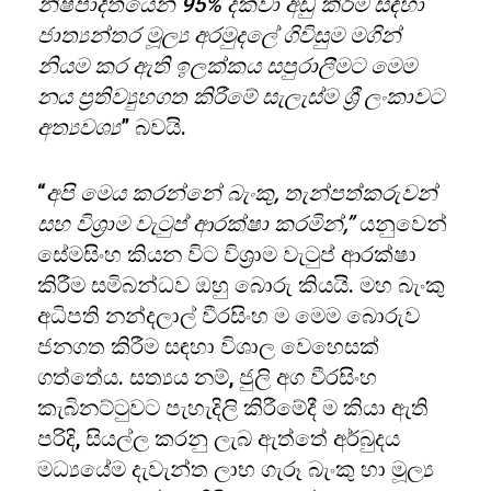
නිෂ්පාදිතයෙන් 95% දක්වා අඩු කිරීම සඳහා
ජාත්‍යන්තර මූල්‍ය අරමුදලේ ගිවිසුම මගින්
නියම කර ඇති ඉලක්කය සපුරාලීමට මෙම
නය ප්‍රතිව්‍යුහගත කිරීමේ සැලැස්ම ශ්‍රී ලංකාවට
අත්‍යවශ්‍ය
” බවයි.
“
අපි මෙය කරන්නේ බැංකු, තැන්පත්කරුවන්
සහ විශ්‍රාම වැටුප් ආරක්ෂා කරමින්,”
යනුවෙන්
සේමසිංහ කියන විට විශ්‍රාම වැටුප් ආරක්ෂා
කිරීම සමිබන්ධව ඔහු බොරු කියයි. මහ බැංකු
අධිපති නන්දලාල් වීරසිංහ ම මෙම බොරුව
ජනගත කිරීම සඳහා විශාල වෙහෙසක්
ගත්තේය. සත්‍යය නම්, ජුලි අග වීරසිංහ
කැබිනට්ටුවට පැහැදිලි කිරීමේදී ම කියා ඇති
පරිදි, සියල්ල කරනු ලැබ ඇත්තේ අර්බුදය
මධ්‍යයේම දැවැන්ත ලාභ ගැරූ බැංකු හා මූල්‍ය