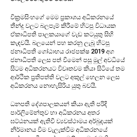
වික්‍රමසිංහගේ මෙම ප්‍රකාශය අධිකරනයේ
තීන්දු වලට බලපෑම් කිරීමේ හිටපු විධායක
ඒකාධිපති පාලකයාගේ වැඩ කටයුතු සිහි
කැඳවයි. බලයෙන් පහ කරනු ලැබූ හිටපු
ජනාධිපති ගෝඨාභය රාජපක්ෂ 2019 අග
ජනාධිපති ලෙස පත් වීමෙන් පසු මුල් අවධියේ
සිටම අධිකරනයට විවෘතවම කියා සිටියේ තම
ආර්ථික ප්‍රතිපත්ති වලට අකුල් හෙලන ලෙස
අධිකරනය නොහැසිරිය යුතු බවයි.
ධනපති දේශපාලකයන් කියා ඇති පරිදි
පාර්ලිමේන්තුව හා අධිකරනය අතර
ඝට්ඨනයක් ඇතිවී ව්‍යවස්ථාමය අර්බුදයක්
නිර්මානය වීම වැලැක්වීම අධිකරනයේ