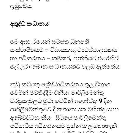
දැමුවේය.
අශුද්ධ සංධානය
මේ ආකාරයෙන් සමස්ත ධනපති
සංස්ථාපිතයම – විධායකය, ව්‍යවස්ථාදායකය
හා අධිකරනය – කම්කරු පන්තියට එරෙහිව
ලේ උරා බොන සංධානයකට එලඹ ඇත්තේය.
නඩු කටයුතු ශ්‍රේෂ්ඨාධිකරනය තුල විභාග
වෙමින් පවතිද්දීම ඊනියා පාර්ලිමේන්තු
වරප්‍රසදවලට මුවා වෙමින් අගෝස්තු 9 දින
පාර්ලිමේන්තුවේ දී කතානායක මහින්ද යාපා
අබේවර්ධන කියා සිටියේ පාර්ලිමේන්තු
පටිපාටිය අධිකරනයට ප්‍රශ්න කල නොහැකි