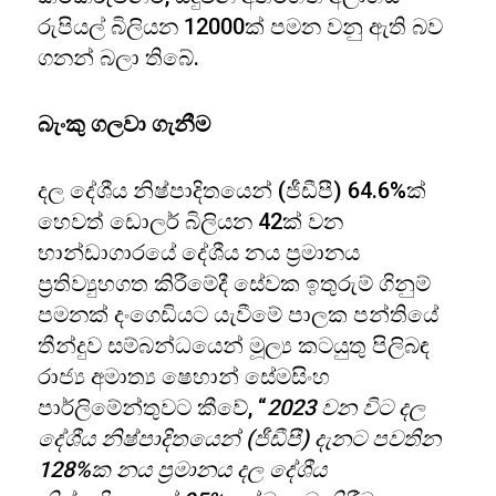
රුපියල් බිලියන 12000ක් පමන වනු ඇති බව
ගනන් බලා තිබේ.
බැංකු ගලවා ගැනීම
දල දේශීය නිෂ්පාදිතයෙන් (ජීඩීපී) 64.6%ක්
හෙවත් ඩොලර් බිලියන 42ක් වන
භාන්ඩාගාරයේ දේශීය නය ප්‍රමානය
ප්‍රතිව්‍යුහගත කිරීමේදී සේවක ඉතුරුම් ගිනුම්
පමනක් දංගෙඩියට යැවීමේ පාලක පන්තියේ
තීන්දුව සම්බන්ධයෙන් මූල්‍ය කටයුතු පිලිබඳ
රාජ්‍ය අමාත්‍ය ෂෙහාන් සේමසිංහ
පාර්ලිමේන්තුවට කීවේ, “
2023 වන විට දල
දේශීය නිෂ්පාදිතයෙන් (ජීඩීපී) දැනට පවතින
128%ක නය ප්‍රමානය දල දේශීය