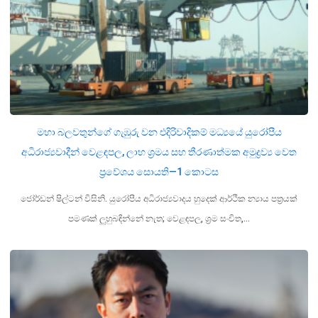
මහා බලවතුන්ගේ ගැඹුරු වන එදිරිවාදිකම් මධ්‍යයේ යුරෝපීය
අධිරාජ්‍යවාදීන් වෙළඳපල, ලාභ ශ්‍රමය සහ තීරණාත්මක අමුද්‍රව්‍ය වෙත
ප්‍රවේශය සොයති—1 කොටස
ජෝර්ඩන් ෂිල්ටන් විසිනි. යුරෝපීය අධිරාජ්‍යවාදය හුදෙක් ආර්ථික න්‍යාය පත්‍රයක්
පමණක් ලුහුබඳින්නේ නැත; වෙළඳපල, ශ්‍රම සංචිත,…