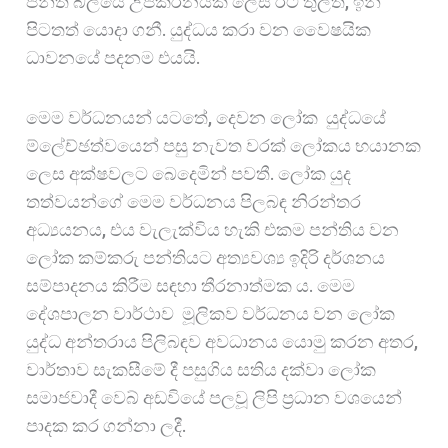
පන්ති බලයේ උපකරනයක් ලෙස රට තුලත්, ඉන්
පිටතත් යොදා ගනී. යුද්ධය කරා වන වෛෂයික
ධාවනයේ පදනම එයයි.
මෙම වර්ධනයන් යටතේ, දෙවන ලෝක යුද්ධයේ
ම්ලේච්ඡත්වයෙන් පසු නැවත වරක් ලෝකය භයානක
ලෙස අක්ෂවලට බෙදෙමින් පවතී. ලෝක යුද
තත්වයන්ගේ මෙම වර්ධනය පිලබඳ නිරන්තර
අධ්‍යයනය, එය වැලැක්විය හැකි එකම පන්තිය වන
ලෝක කම්කරු පන්තියට අත්‍යවශ්‍ය ඉදිරි දර්ශනය
සම්පාදනය කිරීම සඳහා තීරනාත්මක ය. මෙම
දේශපාලන වාර්ථාව මූලිකව වර්ධනය වන ලෝක
යුද්ධ අන්තරාය පිලිබඳව අවධානය යොමු කරන අතර,
වාර්තාව සැකසීමේ දී පසුගිය සතිය දක්වා ලෝක
සමාජවාදී වෙබ් අඩවියේ පලවූ ලිපි ප්‍රධාන වශයෙන්
පාදක කර ගන්නා ලදී.