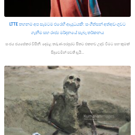
LTTE තහනම අප සැමටම එරෙහි ආයුධයකි: සංගීත්සන් අත්අඩංගුවට
ගැනීම සහ රාජ්‍ය මර්දනයේ සැබෑ තර්කනය
සංජය ජයසේකර විසිනි. දෙමළ තරුණ පරපුරට සිතට එකඟව උදව් වීමට සහ කුමක්
සිදුවෙමින් පවතී දැයි…