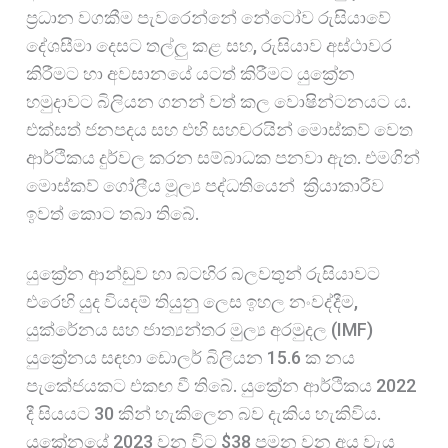
ප්‍රධාන වගකීම පැවරෙන්නේ නේටෝව රුසියාවේ
දේශසීමා දෙසට තල්ලු කළ සහ, රුසියාව අස්ථාවර
කිරීමට හා අවසානයේ යටත් කිරීමට යුක්‍රේන
හමුදාවට බිලියන ගනන් වත් කල වොෂින්ටනයට ය.
එක්සත් ජනපදය සහ එහි සහචරයින් මොස්කව් වෙත
ආර්ථිකය දුර්වල කරන සම්බාධක පනවා ඇත. එමගින්
මොස්කව් ගෝලීය මූල්‍ය පද්ධතියෙන් ක්‍රියාකාරීව
ඉවත් කොට තබා තිබේ.
යුක්‍රේන ආන්ඩුව හා බටහිර බලවතුන් රුසියාවට
එරෙහි යුද වියදම් තියුනු ලෙස ඉහල නංවද්දීම,
යුක්රේනය සහ ජාත්‍යන්තර මුල්‍ය අරමුදල (IMF)
යුක්‍රේනය සඳහා ඩොලර් බිලියන 15.6 ක නය
පැකේජයකට එකඟ වී තිබේ. යුක්‍රේන ආර්ථිකය 2022
දී සියයට 30 කින් හැකිලෙන බව දැකිය හැකිවිය.
යුක්‍රේනයේ 2023 වන විට $38 පමන වන අය වැය