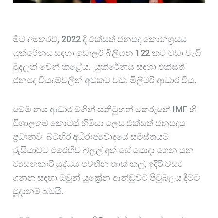
මීට අමතරව, 2022 දී එක්සත් ජනපද කොන්ග්‍රසය
යුක්රේනය සඳහා ඩොලර් බිලියන 122 කට වඩා වැඩි
මුදලක් වෙන් කළේය. යුක්රේනය සඳහා එක්සත්
ජනපද වියදම්වලින් අඩකට වඩා මිලිටරි ආධාර විය.
මෙම නය ආධාර මගින් සනිටුහන් කෙරුනේ IMF හි
විශාලතම කොටස් හිමියා ලෙස එක්සත් ජනපදය
ප්‍රධානව බටහිර අධිරාජ්‍යවාදයේ සමස්තයම
රුසියාවට එරෙහිව බලල් අත් සේ යොදා ගෙන යන
ව්‍යසනකාරී යුද්ධය පවතින තාක් කල්, ඉදිරි වසර
ගනන සඳහා ඔවුන් යුක්‍රේන ආන්ඩුවට පිටුබලය දීමට
සූදානම් බවයි.