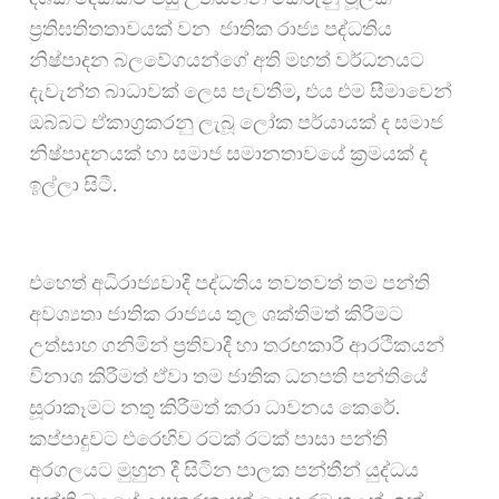
ප්‍රතිඝතිතතාවයක් වන ජාතික රාජ්‍ය පද්ධතිය
නිෂ්පාදන බලවේගයන්ගේ අති මහත් වර්ධනයට
දැවැන්ත බාධාවක් ලෙස පැවතීම, එය එම සීමාවෙන්
ඔබ්බට ඒකාග්‍රකරනු ලැබූ ලෝක පර්යායක් ද සමාජ
නිෂ්පාදනයක් හා සමාජ සමානතාවයේ ක්‍රමයක් ද
ඉල්ලා සිටී.
එහෙත් අධිරාජ්‍යවාදී පද්ධතිය තවතවත් තම පන්ති
අවශ්‍යතා ජාතික රාජ්‍යය තුල ශක්තිමත් කිරීමට
උත්සාහ ගනිමින් ප්‍රතිවාදී හා තරඟකාරී ආරථිකයන්
විනාශ කිරීමත් ඒවා තම ජාතික ධනපති පන්තියේ
සූරාකෑමට නතු කිරීමත් කරා ධාවනය කෙරේ.
කප්පාදුවට එරෙහිව රටක් රටක් පාසා පන්ති
අරගලයට මුහුන දී සිටින පාලක පන්තීන් යුද්ධය