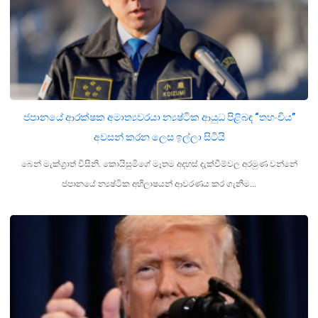
ජපානයේ ආරක්ෂක අමාත්‍යවරයා න්‍යෂ්ටික ආයුධ පිළිබඳ “තහංචිය”
අවසන් කරන ලෙස ඉල්ලා සිටියි
බෙන් මැක්ග්‍රාත් විසිනි. කොයිසුමිගේ මෑතම අදහස් දැක්වීම්වල අරමුණ වන්නේ
ජපානයේ න්‍යෂ්ටික අභිලාෂයන් ආවරණය කර ගැනීම…