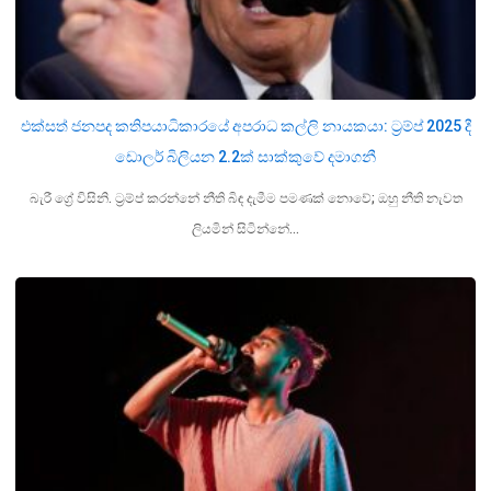
එක්සත් ජනපද කතිපයාධිකාරයේ අපරාධ කල්ලි නායකයා: ට්‍රම්ප් 2025 දී
ඩොලර් බිලියන 2.2ක් සාක්කුවේ දමාගනී
බැරී ග්‍රේ විසිනි. ට්‍රම්ප් කරන්නේ නීති බිඳ දැමීම පමණක් නොවේ; ඔහු නීති නැවත
ලියමින් සිටින්නේ…