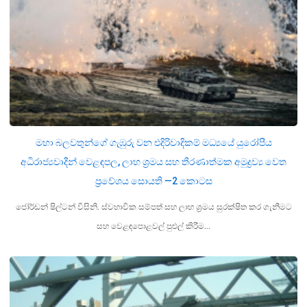
මහා බලවතුන්ගේ ගැඹුරු වන එදිරිවාදිකම් මධ්‍යයේ යුරෝපීය
අධිරාජ්‍යවාදීන් වෙළඳපල, ලාභ ශ්‍රමය සහ තීරණාත්මක අමුද්‍රව්‍ය වෙත
ප්‍රවේශය සොයති —2 කොටස
ජෝර්ඩන් ෂිල්ටන් විසිනි. ස්වභාවික සම්පත් සහ ලාභ ශ්‍රමය සුරක්ෂිත කර ගැනීමට
සහ වෙළඳපොළවල් පුළුල් කිරීම…