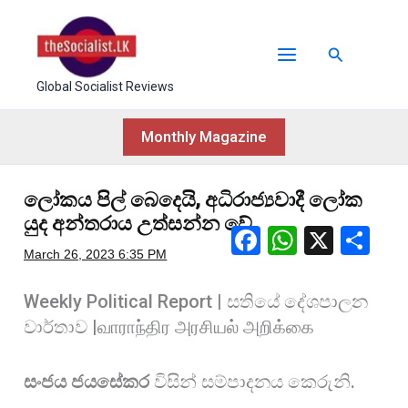
Skip
to
Search
content
Global Socialist Reviews
Monthly Magazine
⁣ලෝකය පිල් බෙදෙයි, අධිරාජ්‍යවාදී ලෝක
යුද අන්තරාය උත්සන්න වේ
F
W
X
S
March 26, 2023
6:35 PM
a
h
h
c
at
ar
Weekly Political Report | සතියේ දේශපාලන
e
s
e
වාර්තාව |வாராந்திர அரசியல் அறிக்கை
b
A
o
p
සංජය ජයසේකර
විසින් සම්පාදනය කෙරුනි.