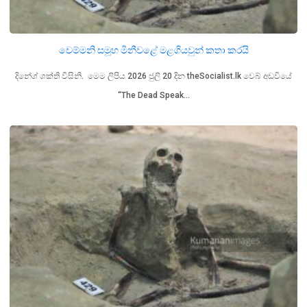
චෙම්මනි සමූහ මිනීවළේ මළගියවුන් කතා කරයි
දිනේශ් ශක්ති විසිනි. මෙම ලිපිය 2026 ජුලි 20 දින theSocialist.lk වෙබ් අඩවියේ
“The Dead Speak…