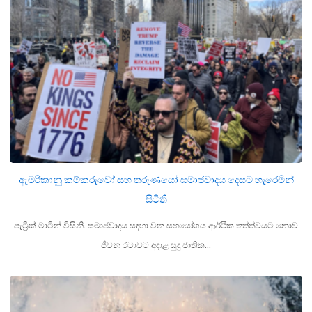
ඇමරිකානු කම්කරුවෝ සහ තරුණයෝ සමාජවාදය දෙසට හැරෙමින්
සිටිති
පැට්‍රික් මාටින් විසිනි. සමාජවාදය සඳහා වන සහයෝගය ආර්ථික තත්ත්වයට නොව
ජීවන රටාවට අදාළ සුදු ජාතික…