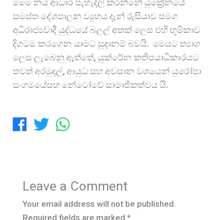
මෙම නය ආධාර පැහැදිලි කරන්නේ යුක්‍රේනයේ
සමස්ත දේශපාලන ව්‍යුහය දැන් රුසියාව සමග
අධිරාජ්‍යවාදී යුද්ධයේ බලල් අතක් ලෙස එහි භූමිකාව
දිගටම කරගෙන යාමට සූදානම් බවයි. මෙයට ත්‍යාග
ලෙස ලැබෙනු ඇත්තේ, යුක්රේන කතිපයාධිකාරයට
තවත් අරමුදල්, ආයුධ සහ අවසාන වශයෙන් යුරෝපා
සංගමයේසහ නේටෝවේ සාමාජිකත්වය යි.
Leave a Comment
Your email address will not be published.
Required fields are marked
*