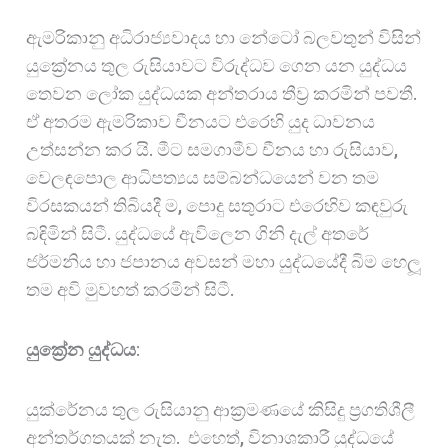
ඇමරිකානු අධිරාජ්‍යවාදය හා නේටෝ බලවතුන් විසින්
යුක්‍රේනය තුල රුසියාවට විරුද්ධව ගෙන යන යුද්ධය
තෙවන ලෝක යුද්ධයක අන්තරාය තීව්‍ර කරමින් පවතී.
ඒ අතරම ඇමරිකාව චීනයට එරෙහි යුද ධාවනය
උත්සන්න කර යි. මීට සමගාමීව චීනය හා රුසියාව,
වෙලඳපොල ආධිපත්‍යය සම්බන්ධයෙන් වන තම
විරසකයන් තිබියදී ම, පොදු සතුරාට එරෙහිව කඳවුරු
බඳිමින් සිටී. යුද්ධයේ ඇවිලෙන ගිනි දැල් අතරේ
ජර්මනිය හා ජපානය අවසන් මහා යුද්ධයේදී බිම හෙලූ
තම අවි මුවහත් කරමින් සිටී.
යුක්‍රේන යුද්ධය
:
යුක්රේනය තුල රුසියානු ආක්‍රමණයේ කිසිදු ප්‍රගතිශීලී
අන්තර්ගතයක් නැත. එහෙත්, විනාශකාරී යුද්ධයේ