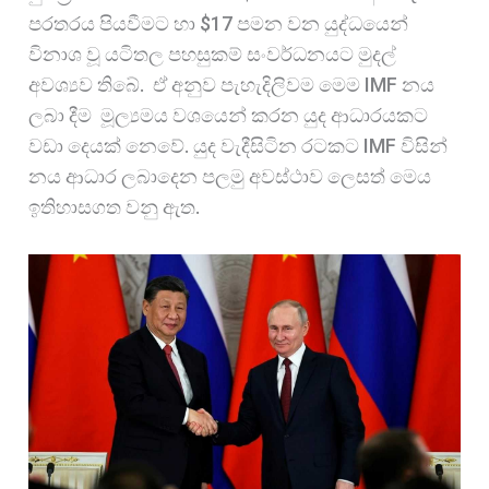
පරතරය පියවීමට හා $17 පමන වන යුද්ධයෙන්
විනාශ වූ යටිතල පහසුකම් සංවර්ධනයට මුදල්
අවශ්‍යව තිබේ. ඒ අනුව පැහැදිලිවම මෙම IMF නය
ලබා දීම මූල්‍යමය වශයෙන් කරන යුද ආධාරයකට
වඩා දෙයක් නෙවේ. යුද වැදීසිටින රටකට IMF විසින්
නය ආධාර ලබාදෙන පලමු අවස්ථාව ලෙසත් මෙය
ඉතිහාසගත වනු ඇත.