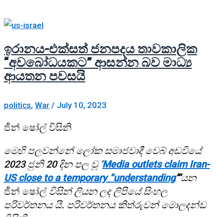
ඉරානය-එක්සත් ජනපදය තාවකාලික
“අවබෝධයකට” ආසන්න බව මාධ්‍ය
ආයතන පවසයි
politics
,
War
/
July 10, 2023
ජීන් ෂෝල් විසිනි
මෙහි පලවන්නේ ලෝක සමාජවාදී වෙබ් අඩවියේ
2023 ජුනි 20 දින පල වූ ‘
Media outlets claim Iran-
US close to a temporary “understanding
”’
යන
ජීන් ෂෝල්
විසින් ලියන ලද ලිපියේ සිංහල
පරිවර්තනය යි. පරිවර්තනය කිත්රුවන් මොලදන්ඩ