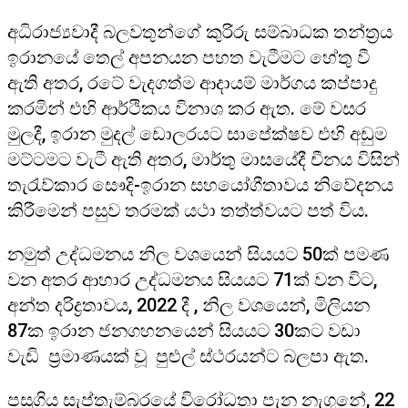
අධිරාජ්‍යවාදී බලවතුන්ගේ කුරිරු සම්බාධක තන්ත්‍රය
ඉරානයේ තෙල් අපනයන පහත වැටීමට හේතු වී
ඇති අතර, රටේ වැදගත්ම ආදායම් මාර්ගය කප්පාදු
කරමින් එහි ආර්ථිකය විනාශ කර ඇත. මේ වසර
මුලදී, ඉරාන මුදල් ඩොලරයට සාපේක්ෂව එහි අඩුම
මට්ටමට වැටී ඇති අතර, මාර්තු මාසයේදී චීනය විසින්
තැරැව්කාර සෞදි-ඉරාන සහයෝගීතාවය නිවේදනය
කිරීමෙන් පසුව තරමක් යථා තත්ත්වයට පත් විය.
නමුත් උද්ධමනය නිල වශයෙන් සියයට 50ක් පමණ
වන අතර ආහාර උද්ධමනය සියයට 71ක් වන විට,
අන්ත දරිද්‍රතාවය, 2022 දී , නිල වශයෙන්, මිලියන
87ක ඉරාන ජනගහනයෙන් සියයට 30කට වඩා
වැඩි ප්‍රමාණයක් වූ පුළුල් ස්ථරයන්ට බලපා ඇත.
පසුගිය සැප්තැම්බරයේ විරෝධතා පැන නැගුනේ, 22