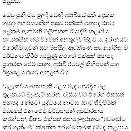
පසුවය.
මෙය ජූනි මස මුලදී සෞදි අරාබියේ සති දෙකක
හමුදා අභ්‍යාසයකින් පසුව එක්සත් ජනපද රාජ්‍ය
ලේකම් ඇන්ටනි බ්ලින්කන් රියාද්හි කලාපීය
නායකයින් හමු වීමෙන් අනතුරුව සිදු වි ය. ඉරානයට
එරෙහිව ගුවන් සහ මිසයිල ආරක්ෂණ සහයෝගීතාව
වර්ධනය කිරීම අරමුණු කරගත් එක්සත් ජනපද
ප්‍රහාරක ජෙට් යානා, අරාබි රටවල් කිහිපයක් සහ
ඊශ්‍රායලය එයට ඇතුළත් විය.
වැලැක්විය නොහැකි ලෙස මැද පෙරදිග බල
තුලනයට බලපෑම් කරන රුසියාවට එරෙහි එක්සත්
ජනපද-නේටෝ යුද්ධයේ නාටකාකාර තීව්‍රවීමක්
මධ්‍යයේ එන මෙම වර්ධනයන් අවධාරනය
කරන්නේ, විභව එක්සත් ජනපද-ඉරානය “අවබෝධ
කර ගැනීමේ” ක්ෂනික ඉරණම කුමක් වුව ද, කලාපය