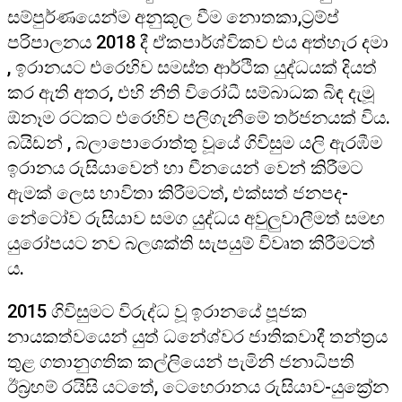
සම්පුර්ණයෙන්ම අනුකූල වීම නොතකා,ට්‍රම්ප්
පරිපාලනය 2018 දී ඒකපාර්ශ්විකව එය අත්හැර දමා
, ඉරානයට එරෙහිව සමස්ත ආර්ථික යුද්ධයක් දියත්
කර ඇති අතර, එහි නීති විරෝධී සම්බාධක බිඳ දැමූ
ඕනෑම රටකට එරෙහිව පලිගැනීමේ තර්ජනයක් විය.
බයිඩන් , බලාපොරොත්තු වූයේ ගිවිසුම යලි ඇරඹීම
ඉරානය රුසියාවෙන් හා චීනයෙන් වෙන් කිරීමට
ඇමක් ලෙස භාවිතා කිරීමටත්, එක්සත් ජනපද-
නේටෝව රුසියාව සමග යුද්ධය අවුලුවාලීමත් සමඟ
යුරෝපයට නව බලශක්ති සැපයුම් විවෘත කිරීමටත්
ය.
2015 ගිවිසුමට විරුද්ධ වූ ඉරානයේ පූජක
නායකත්වයෙන් යුත් ධනේශ්වර ජාතිකවාදී තන්ත‍්‍රය
තුළ ගතානුගතික කල්ලියෙන් පැමිනි ජනාධිපති
ඊබ‍්‍රහම් රයිසි යටතේ, ටෙහෙරානය රුසියාව-යුක්‍රේන