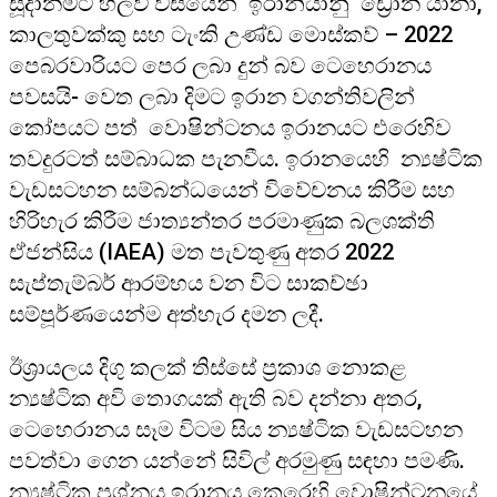
සූදානමට හිලව් වසයෙන් ඉරානියානු ඩ්‍රෝන යානා,
කාලතුවක්කු සහ ටැංකි උණ්ඩ මොස්කව් – 2022
පෙබරවාරියට පෙර ලබා දුන් බව ටෙහෙරානය
පවසයි- වෙත ලබා දිමට ඉරාන වගන්තිවලින්
කෝපයට පත් වොෂින්ටනය ඉරානයට එරෙහිව
තවදුරටත් සම්බාධක පැනවීය. ඉරානයෙහි න්‍යෂ්ටික
වැඩසටහන සම්බන්ධයෙන් විවේචනය කිරීම සහ
හිරිහැර කිරීම ජාත්‍යන්තර පරමාණුක බලශක්ති
ඒජන්සිය (IAEA) මත පැවතුණු අතර 2022
සැප්තැම්බර් ආරම්භය වන විට සාකච්ඡා
සම්පූර්ණයෙන්ම අත්හැර දමන ලදී.
ඊශ්‍රායලය දිගු කලක් තිස්සේ ප්‍රකාශ නොකළ
න්‍යෂ්ටික අවි තොගයක් ඇති බව දන්නා අතර,
ටෙහෙරානය සෑම විටම සිය න්‍යෂ්ටික වැඩසටහන
පවත්වා ගෙන යන්නේ සිවිල් අරමුණු සඳහා පමණි.
න්‍යෂ්ටික ප්‍රශ්නය ඉරානය කෙරෙහි වොෂින්ටනයේ