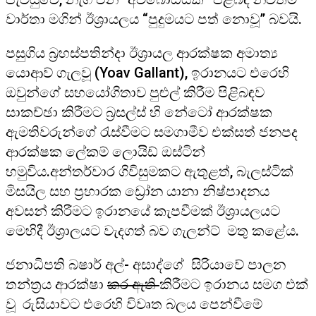
වාර්තා මගින් ඊශ්‍රායලය “පුදුමයට පත් නොවූ” බවයි.
පසුගිය බ්‍රහස්පතින්දා ඊශ්‍රායල ආරක්ෂක අමාත්‍ය
යොආව් ගැලවූ (Yoav Gallant), ඉරානයට එරෙහි
ඔවුන්ගේ සහයෝගිතාව පුළුල් කිරීම පිළිබඳව
සාකච්ඡා කිරීමට බ්‍රසල්ස් හි නේටෝ ආරක්ෂක
ඇමතිවරුන්ගේ රැස්වීමට සමගාමීව එක්සත් ජනපද
ආරක්ෂක ලේකම් ලොයිඩ් ඔස්ටින්
හමුවිය.අන්තර්වාර ගිවිසුමකට ඇතුළත්, බැලස්ටික්
මිසයිල සහ ප්‍රහාරක ඩ්‍රෝන යානා නිෂ්පාදනය
අවසන් කිරීමට ඉරානයේ කැපවීමක් ඊශ්‍රායලයට
මෙහිදී ඊශ්‍රාලයට වැදගත් බව ගැලන්ට් මතු කළේය.
ජනාධිපති බෂාර් අල්- අසාද්ගේ සිරියාවේ පාලන
තන්ත්‍රය ආරක්ෂා
කර ඇති
කිරීමට ඉරානය සමග එක්
වූ රුසියාවට එරෙහි විවෘත බලය පෙන්වීමේ