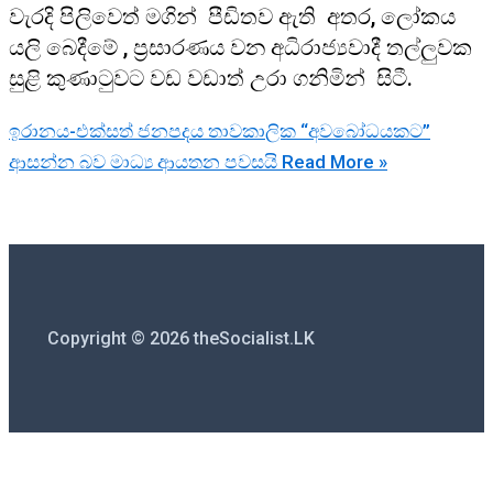
වැරදි පිලිවෙත් මගින් පීඩිතව ඇති අතර, ලෝකය
යලි බෙදීමේ , ප්‍රසාරණය වන අධිරාජ්‍යවාදී තල්ලුවක
සුළි කුණාටුවට වඩ වඩාත් උරා ගනිමින් සිටී.
ඉරානය-එක්සත් ජනපදය තාවකාලික “අවබෝධයකට”
ආසන්න බව මාධ්‍ය ආයතන පවසයි
Read More »
Copyright © 2026 theSocialist.LK