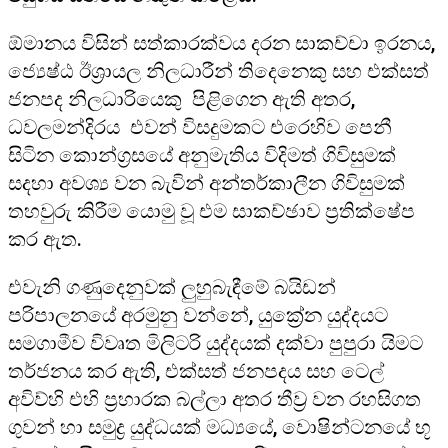
ඕමානය විසින් සත්කාරක්වය දරන සාකච්චා ඉරනය,
ජ්‍යෙෂ්ඨ ඊශ්‍රායල නිලධාරීන් තිදෙනෙකු සහ එක්සත්
ජනපද නිලධාරියෙකු පිළිගෙන ඇති අතර,
ධවලමන්දිරය එවන් විසදුමකට එරෙහිව පෙනී
සිටින කොන්ග්‍රසයේ අනුමැතිය විදිමත් ගිවිසුමක්
සදහා අවශ්‍ය වන බැවින් අන්තර්කාලීන ගිවිසුමක්
තහවුරු කිරීම යොමු වූ එම සාකච්ඡාව ප්‍රතික්ෂේප
කර ඇත.
එවැනි ගණුදෙනුවක් ලුහුබැඳීමේ බයිඩන්
පරිපාලනයේ අරමුනු වන්නේ, යුක්‍රේන යුද්දයට
සමගාමීව විවෘත මිලිටරි යුද්දයක් දක්වා පුපුරා යිමට
තර්ජනය කර ඇති, එක්සත් ජනපදය සහ ටෙල්
අවිව්හි එහි ප්‍රහාරක බල්ලා අතර තීව්‍ර වන රහසිගත
ගුවන් හා සමුද්‍ර යුද්ධයක් මධ්‍යයේ, වොෂින්ටනයේ භූ