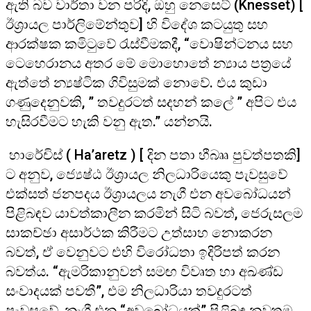
ඇති බව වාර්තා වන පරිදි, ඔහු නෙසෙට් (Knesset) [
ඊශ්‍රායල පාර්ලිමේන්තුව] හි විදේශ කටයුතු සහ
ආරක්ෂක කමිටුවේ රැස්වීමකදී, “වොෂින්ටනය සහ
ටෙහෙරානය අතර මේ මොහොතේ න්‍යාය පත්‍රයේ
ඇත්තේ න්‍යෂ්ටික ගිවිසුමක් නොවේ. එය කුඩා
ගණුදෙනුවකි, ” තවදුරටත් සදහන් කලේ ” අපිට එය
හැසිරවීමට හැකි වනු ඇත.” යන්නයි.
හාරේචිස් ( Ha’aretz ) [ දින පතා හීබෲ පුවත්පතකි]
ට අනුව, ජ්‍යෙෂ්ඨ ඊශ්‍රායල නිලධාරියෙකු පැවසුවේ
එක්සත් ජනපදය ඊශ්‍රායලය නැගී එන අවබෝධයන්
පිළිබඳව යාවත්කාලීන කරමින් සිටි බවත්, ජෙරුසලම
සාකච්ඡා අසාර්ථක කිරීමට උත්සාහ නොකරන
බවත්, ඒ වෙනුවට එහි විරෝධතා ඉදිරිපත් කරන
බවත්ය. “ඇමරිකානුවන් සමඟ විවෘත හා අඛණ්ඩ
සංවාදයක් පවතී”, එම නිලධාරියා තවදුරටත්
පැවසුවේ, නැගී එන “අවබෝධයක්” පිළිබඳ නවතම