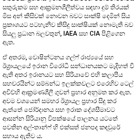
සතුරුකම සහ ආක්‍රමනශීලීත්වය සඳහා දුම් තිරයක්
මිස අන් කිසිවක් නොවන බවට සාක්ෂි දෙමින් සිය
ප්‍රකාශයට පටහැනිව කිසිදු සාක්ෂියක් නොමැති බව
සියලු ප්‍රධාන බලවතුන්, IAEA සහ CIA පිළිගෙන
ඇත.
ඒ අතරම, වොෂින්ටනය ගල්ෆ් රාජ්‍යයේ සහ
ඊශ්‍රායලයේ ඉරාන විරෝධී සන්ධානයකට මැදිහත් වී
ඇති අතර ඉරානයට සහ සිරියාවේ එහි කලාපීය
සහචරයින්ට සම්බන්ධ ඉලක්කවලට එරෙහිව ටෙල්
අවිව්හි ආක්‍රමණශීලී ගුවන් ප්‍රහාර අනුමත කර ඇත.
අවම වශයෙන් සමහර ඊශ්‍රායල ප්‍රහාර සිදු කර
ඇත්තේ ජෝර්දානය සහ ඉරාක දේශසීමාවට
ආසන්න සිරියානු විපක්ෂයේ පාලනය යටතේ
පවතින අල්-තාන්ෆ් හි එක්සත් ජනපද කඳවුරේ
සහාය ඇතිව ය.