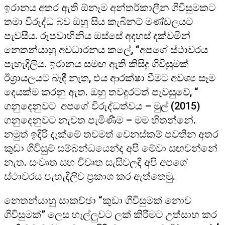
ඉරානය අතර ඇති ඕනෑම අන්තර්කාලීන ගිවිසුමකට
තමා විරුද්ධ බව ඔහු සිය කැබිනට් මණ්ඩලයට
පැවසීය. රූපවාහිනිය ඔස්සේ අදහස් දක්වමින්
නෙතන්යාහු අවධාරනය කලේ, “අපගේ ස්ථාවරය
පැහැදිලිය. ඉරානය සමඟ ඇති කිසිදු ගිවිසුමක්
ඊශ්‍රායලයට බැඳී නැත, එය ආරක්ෂා වීමට අවශ්‍ය සෑම
දෙයක්ම කරනු ඇත. ඔහු තවදුරටත් පැවසුවේ, “
ගනුදෙනුවට අපගේ විරුද්ධත්වය – මුල් (2015)
ගනුදෙනුවට නැවත පැමිණීම – මම හිතන්නේ.
නමුත් ඉදිරි දැක්මේ තවමත් වෙනස්කම් පවතින අතර
කුඩා ගිවිසුම් සම්බන්ධයෙන්ද අපි මේවා සඟවන්නේ
නැත. සංවෘත සහ විවෘත සැසිවලදී අපි අපගේ
ස්ථාවරය පැහැදිලිව ප්‍රකාශ කර ඇත්තෙමු.
නෙතන්යාහු සාකච්ඡා “කුඩා ගිවිසුමක් නොව
ගිවිසුමක්” ලෙස හෑල්ලුවට ලක් කිරීමට උත්සාහ කර