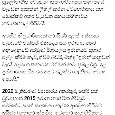
මූලෝපායික අවශ්‍යතා කපා හරින සහ කලාපයේ
වැඩෙන ආතතීන් ලිහිල් කරන ටෙහෙරානය සහ
මොස්කව් අතර වැඩෙන සහයෝගීතාවය
කඩාකප්පල් කිරීමයි.
බටහිර නිලධාරියෙක් රොයිටර් පුවත් සේවයට
පැවසුවේ එක්සත් ජනපදය සහ ඉරානය අතර
ගනුදෙනුවේ අරමුණ ඊශ්‍රායලය ඉරානයට ප්‍රහාර
එල්ල කිරීම නැවැත්වීම බවයි, මන්ද “ඉරානියානුවන්
වැරදි ලෙස ගණනය කරන්නේ නම්, ප්‍රබල ඊශ්‍රායල
ප්‍රතිචාරයක විභවය අපට වළක්වා ගැනීමට අවශ්‍ය
දෙයකි.”
2020 මැතිවරණ ව්‍යාපාරය අතරතුර, තේරී පත්
වුවහොත් 2015 ඉරාන න්‍යෂ්ටික ගිවිසුම
සම්බන්ධයෙන් සාකච්ඡා නැවත ආරම්භ කිරීමට
බයිඩන් පොරොන්දු විය. ටෙහෙරානය ගිවිසුමට