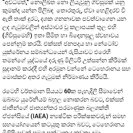
“අවිධිමත්,” නොලිඛිත නො ලියැවුනු ගිවිසුමක් යනු
කුමක්ද යන්න පිලිබඳ තොරතුරු, ඒවා හෙළිදරව් වී
ඇති තාක් දුරට, දශක ගනනාවක පවත්වාගෙන යන
ලද ගැටුම්වලින් අස්ථාවර වූ කලාපයක් තුල එහි
(ගිවිසුමෙහි) ඉතා සීමිත හා බිඳෙනසුලු ස්වභාවය
පෙන්නුම් කරයි. එක්සත් ජනපදය හා නේටෝව
යුක්රේනය සම්බන්ධයෙන් රුසියාවට එරෙහි
තමන්ගේ යුද්ධයේ දරුණු මිලිටරි උත්සන්න කිරීමක්
සූදානම් කරද්දී එහි අරමුන වන්නේ ටෙහෙරානය සහ
මොස්කව් අතර ගැටුමක් නිර්මාණය කිරීමයි.
රටෙහි වර්තමාන සියයට 60ක පැහැදිලි සීමාවෙන්
ඔබ්බට යුරේනියම් බහුල නොකරන බවට, එක්සත්
ජාතීන්ගේ ජාත්‍යන්තර පරමාණුක බලශක්ති
ඒජන්සියේ (IAEA) න්‍යෂ්ටික පරීක්ෂකවරුන් සමඟ
සහයෝගයෙන් කටයුතු කරන බවට, ටෙහෙරානය
මිලිෂියාවන් සමග සන්ධානය නවතා දමා