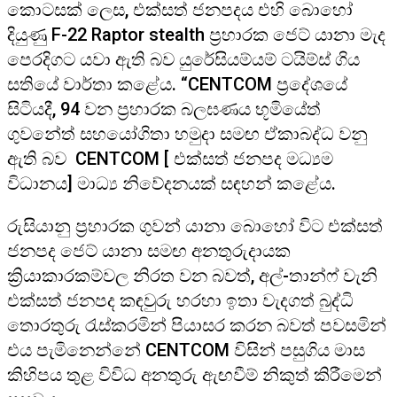
කොටසක් ලෙස, එක්සත් ජනපදය එහි බොහෝ
දියුණු F-22 Raptor stealth ප්‍රහාරක ජෙට් යානා මැද
පෙරදිගට යවා ඇති බව යුරේසියම්යම් ටයිම්ස් ගිය
සතියේ වාර්තා කළේය. “CENTCOM ප්‍රදේශයේ
සිටියදී, 94 වන ප්‍රහාරක බලඝණය භූමියේත්
ගුවනේත් සහයෝගිතා හමුදා සමඟ ඒකාබද්ධ වනු
ඇති බව CENTCOM [ එක්සත් ජනපද මධ්‍යම
විධානය] මාධ්‍ය නිවේදනයක් සඳහන් කළේය.
රුසියානු ප්‍රහාරක ගුවන් යානා බොහෝ විට එක්සත්
ජනපද ජෙට් යානා සමඟ අනතුරුදායක
ක්‍රියාකාරකම්වල නිරත වන බවත්, අල්-තාන්ෆ් වැනි
එක්සත් ජනපද කඳවුරු හරහා ඉතා වැදගත් බුද්ධි
තොරතුරු රැස්කරමින් පියාසර කරන බවත් පවසමින්
එය පැමිනෙන්නේ CENTCOM විසින් පසුගිය මාස
කිහිපය තුළ විවිධ අනතුරු ඇඟවීම් නිකුත් කිරීමෙන්