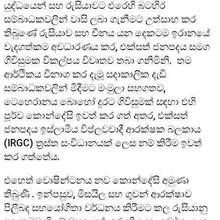
යුද්ධයෙන් සහ රුසියාවට එරෙහි බටහිර
සම්බාධකවලින් වාසි ලබා ගැනීමට උත්සාහ කර
තිබුණේ රුසියාව සහ චීනය යන දෙකටම ඉරානයේ
වැදගත්කම අවධාරණය කර, එක්සත් ජනපදය සමග
ගිවිසුමක විකල්පය විවෘතව තබා ගනිමිනි. තම
ආර්ථිකය විනාශ කර දැමූ සදාකාලික දැඩි
සම්බාධකවලින් මිදීමට මංමුලා සහගතව,
ටෙහෙරානය බොහෝ දුරට ගිවිසුමක් සඳහා එහි
පූර්ව කොන්දේසි ඉවත් කර ගත් අතර, එක්සත්
ජනපදය ඉස්ලාමීය විප්ලවවාදී ආරක්ෂක බලකාය
(IRGC) ත්‍රස්ත සංවිධානයක් ලෙස නම් කිරීම ඉවත්
කර ගත්තේය.
එහෙත් වොෂින්ටනය නව කොන්දේසි අමුණා
තිබුණි . ඉන්පසුව, මිසයිල සහ ගුවන් ආරක්ෂාව
පිලිබද සහයෝගිතා වර්ධනය කිරීමට කල රුසියානු