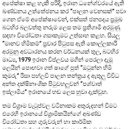
අපේක්ෂා කළ හැකි පරිදි, ඉරාන ධනේශ්වරයේ ඇති
ඛණ්ඩනය උත්තේජනය කර “පාලන වෙනසක්” පවා
ගෙන ඒමේ අපේක්ෂාවෙන්, එක්සත් ජනපදය ප්‍රමුඛ
බටහිර බලවත්තු නරුම ලෙස තම ප්‍රතිගාමී අරමුණු
සඳහා විරෝධතා ගසාකෑමට උත්සාහ කළහ. සියලු
“මානව හිමිකම්” ප්‍රචාර පිටුපස ඇති කොල්ලකාරී
අරමුනු අවධාරනය කරන වර්ධනයක් තුල, බටහිර
මාධ්‍ය, 1979 ඉරාන විප්ලවය මගින් පෙරලා දැමූ
ලෙයින් පොඟවා ගත් ෂාගේ පුත් “ඔටුන්න හිමි
කුමරු” රීසා පහ්ලවි පාලන තන්ත්‍රය ද ඇතුලු විවිධ
අන්ත දක්ෂිනාංශික පිටුවහලුවන් “පශ්චාත්
ඉස්ලාමීය” ඉරානයේ හඬ ලෙස හුවා දැක්වූහ.
තම විශ්‍රාම වැටුප්වල වටිනාකම අතුරුදහන් වීමට
එරෙහි ඉරානයේ විශ්‍රාමිකයින්ගේ අඛණ්ඩ
විරෝධතා සහ ගුරුවරුන් හා කාර්මික