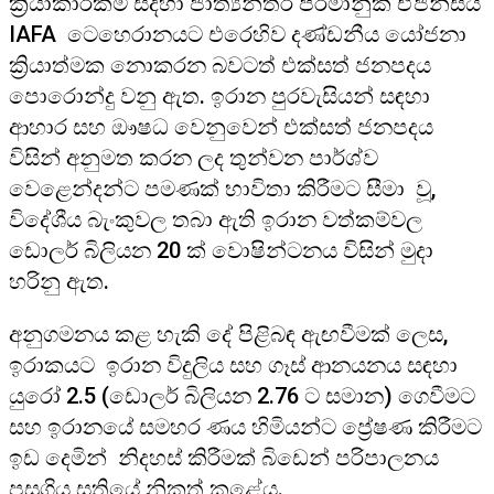
ක්‍රියාකාරකම් සදහා ජාත්‍යන්තර පරමානුක ඒජන්සිය
IAFA ටෙහෙරානයට එරෙහිව දණ්ඩනීය යෝජනා
ක්‍රියාත්මක නොකරන බවටත් එක්සත් ජනපදය
පොරොන්දු වනු ඇත. ඉරාන පුරවැසියන් සඳහා
ආහාර සහ ඖෂධ වෙනුවෙන් එක්සත් ජනපදය
විසින් අනුමත කරන ලද තුන්වන පාර්ශ්ව
වෙළෙන්දන්ට පමණක් භාවිතා කිරීමට සීමා වූ,
විදේශීය බැංකුවල තබා ඇති ඉරාන වත්කම්වල
ඩොලර් බිලියන 20 ක් වොෂින්ටනය විසින් මුදා
හරිනු ඇත.
අනුගමනය කළ හැකි දේ පිළිබඳ ඇඟවීමක් ලෙස,
ඉරාකයට ඉරාන විදුලිය සහ ගෑස් ආනයනය සඳහා
යුරෝ 2.5 (ඩොලර් බිලියන 2.76 ට සමාන) ගෙවීමට
සහ ඉරානයේ සමහර ණය හිමියන්ට ප්‍රේෂණ කිරීමට
ඉඩ දෙමින් නිදහස් කිරීමක් බිඩෙන් පරිපාලනය
පසුගිය සතියේ නිකුත් කළේය.