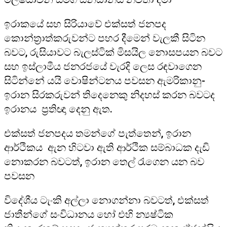
ඉරාකයේ සහ සිරියාවේ එක්සත් ජනපද
කොන්ත්‍රාත්කරුවන්ට පහර දීමෙන් වැලකී සිටින
බවට, රුසියාවට බැලස්ටික් මිසයිල නොසපයන බවට
සහ ඉස්ලාමීය ජනරජයේ වැරදි ලෙස රඳවාගෙන
සිටින්නේ යයි වොෂින්ටනය පවසන ඇමරිකානු-
ඉරාන සිරකරුවන් තිදෙනෙකු නිදහස් කරන බවටද
ඉරානය ප්‍රතිඥා දෙනු ඇත.
එක්සත් ජනපදය තමන්ගේ පැත්තෙන්, ඉරාන
ආර්ථිකය ඇන හිටවා ඇති ආර්ථික සම්බාධක දැඩි
නොකරන බවටත්, ඉරාන තෙල් රැගෙන යන බව
පවසන
විදේශීය ටැංකි අල්ලා නොගන්නා බවටත්, එක්සත්
ජාතීන්ගේ සංවිධානය හෝ එහි න්‍යෂ්ටික