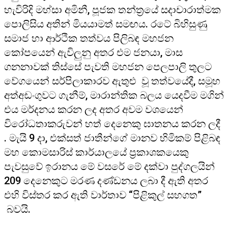
හැවිරිදි මහ්සා අමිනී, පූජක තන්ත්‍රයේ සදාචාරාත්මක
පොලිසිය අතින් මියයාමත් සමඟය. රටේ බිහිසුණු
සමාජ හා ආර්ථික තත්වය පිලිබඳ මහජන
කෝපයෙන් ඇවිලුනු අතර එම ජනයා, මාස
ගනනාවක් තිස්සේ පැවති මහජන පෙලපාලි තුලට
වේගයෙන් සර්පිලාකාරව ඇතුළු වූ තත්වයේදී, සමූහ
අත්අඩංගුවට ගැනීම්, මාරාන්තික බලය යෙදවීම මගින්
එය මර්දනය කරන ලද අතර අවම වශයෙන්
විරෝධතාකරුවන් හත් දෙනෙකු ඝාතනය කරන ලදී
. මැයි 9 දා, එක්සත් ජාතීන්ගේ මානව හිමිකම් පිළිබඳ
මහ කොමසාරිස් කාර්යාලයේ ප්‍රකාශකයෙකු
පැවසුවේ ඉරානය මේ වසරේ මේ දක්වා පුද්ගලයින්
209 දෙනෙකුට මරණ දණ්ඩනය ලබා දී ඇති අතර
එහි විස්තර කර ඇති වාර්තාව “පිළිකුල් සහගත”
බවයි.