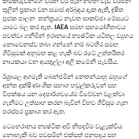
කම්කරුවන්ගේ වරින් වර පැන නගින වැඩ වර්ජන
තුලින් ප්‍රකාශ වන සමාජ අර්බුදය දැක ඇති, දූෂිත
පූජක පාලන තන්ත්‍රයට නැවත සාකච්ඡා මේසයට
යාමට බල කර ඇත. IAEA සමඟ සහයෝගීතාවය
පවත්වා ගනිමින් ඉරානයේ න්‍යෂ්ටික යටිතල ව්‍යුහය
නොවෙනස්ව තබා ගන්නේ නම් බටහිර සමඟ
ගිවිසුමක් අනුමත කළ හැකි බව රටේ උත්තරීතර
නායකයා වන අයතුල්ලා අලි කමේනි පැවසීය.
ඊශ්‍රායල අගමැති බෙන්ජමින් නෙතන්යාහු ඔහුගේ
අන්ත දක්ෂිණාංශික සභාග හවුල්කරුවන් සහ
විපක්ෂය යන දෙපාර්ශවයේම විවේචන වළක්වා
ගැනීමට උත්සාහ කරන බැවින් විභව ගිවිසුම ගැන
පරස්පර ප්‍රකාශ කර ඇත.
ටෙහෙරානය න්‍යෂ්ටික අවි නිපදවීම වැළැක්විය
නොහැකි බව පවසමින් එක්සත් ජනපදය සහ