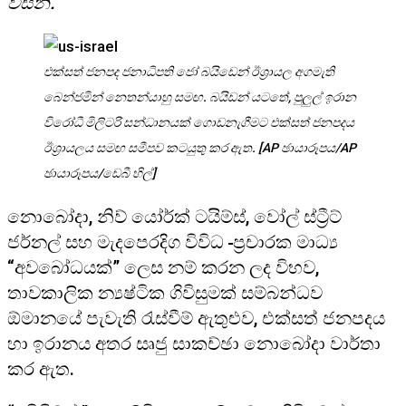
විසිනි.
එක්සත් ජනපද ජනාධිපති ජෝ බයිඩෙන් ඊශ්‍රායල අගමැති
බෙන්ජමින් නෙතන්යාහු සමඟ. බයිඩන් යටතේ, පුලුල් ඉරාන
විරෝධී මිලිටරි සන්ධානයක් ගොඩනැගීමට එක්සත් ජනපදය
ඊශ්‍රායලය සමඟ සමීපව කටයුතු කර ඇත. [AP ඡායාරූපය/AP
ඡායාරූපය/ඩෙබී හිල්]
නොබෝදා, නිව් යෝර්ක් ටයිම්ස්, වෝල් ස්ට්‍රීට්
ජර්නල් සහ මැදපෙරදිග විවිධ
ප්‍රචාරක මාධ්‍ය
“අවබෝධයක්” ලෙස නම් කරන ලද විභව,
තාවකාලික න්‍යෂ්ටික ගිවිසුමක් සම්බන්ධව
ඕමානයේ පැවැති රැස්වීම් ඇතුළුව, එක්සත් ජනපදය
හා ඉරානය අතර සෘජු සාකච්ඡා නොබෝදා වාර්තා
කර ඇත.