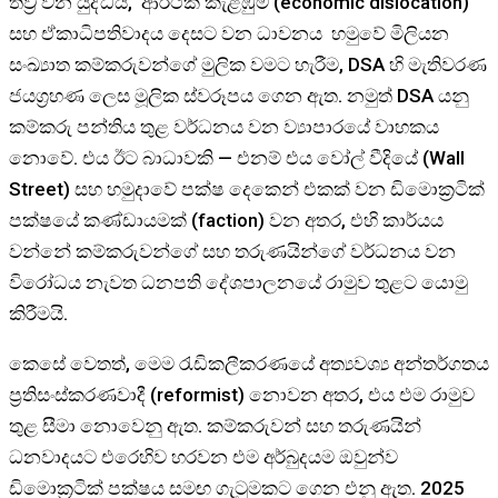
තිව්‍ර වන යුද්ධය, ආර්ථික කැළඹුම (economic dislocation)
සහ ඒකාධිපතිවාදය දෙසට වන ධාවනය හමුවේ මිලියන
සංඛ්‍යාත කම්කරුවන්ගේ මුලික වමට හැරීම, DSA හි මැතිවරණ
ජයග්‍රහණ ලෙස මූලික ස්වරූපය ගෙන ඇත. නමුත් DSA යනු
කම්කරු පන්තිය තුළ වර්ධනය වන ව්‍යාපාරයේ වාහකය
නොවේ. එය ඊට බාධාවකි — එනම් එය වෝල් වීදියේ (Wall
Street) සහ හමුදාවේ පක්ෂ දෙකෙන් එකක් වන ඩිමොක්‍රටික්
පක්ෂයේ කණ්ඩායමක් (faction) වන අතර, එහි කාර්යය
වන්නේ කම්කරුවන්ගේ සහ තරුණයින්ගේ වර්ධනය වන
විරෝධය නැවත ධනපති දේශපාලනයේ රාමුව තුළට යොමු
කිරීමයි.
කෙසේ වෙතත්, මෙම රැඩිකලීකරණයේ අත්‍යවශ්‍ය අන්තර්ගතය
ප්‍රතිසංස්කරණවාදී (reformist) නොවන අතර, එය එම රාමුව
තුළ සීමා නොවෙනු ඇත. කම්කරුවන් සහ තරුණයින්
ධනවාදයට එරෙහිව හරවන එම අර්බුදයම ඔවුන්ව
ඩිමොක්‍රටික් පක්ෂය සමඟ ගැටුමකට ගෙන එනු ඇත. 2025