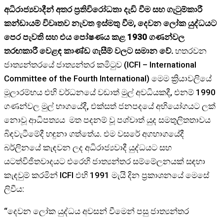
අධිරාජ්‍යවාදීන් අතර ප්‍රතිවිරෝධතා දැඩි වීම සහ ගැටුම්කාරී
කන්ඩායම් විවෘතව නැවත ඉස්මතු වීම, දෙවන ලෝක යුද්ධයට
පෙර පැවති සහ එය පෝෂණය කළ 1930 ගණන්වල
තරඟකාරී වෙළඳ කාණ්ඩ ගැසීම් වලට සමාන වේ.
හතරවන
ජාත්‍යන්තරයේ ජාත්‍යන්තර කමිටුව (ICFI – International
Committee of the Fourth International) මෙම ක්‍රියාවලියේ
මූලාරම්භය එහි වර්ධනයේ වඩාත් මුල් අවධියකදී, එනම් 1990
ගණන්වල මුල් භාගයේදී, එක්සත් ජනපදයේ අභියෝගයට ලක්
නොවූ ආධිපත්‍යය මත පදනම් වූ පශ්චාත් යුද සමතුලිතතාවය
බිඳවැටීමේදී හඳුනා ගත්තේය. එම වසරේ අගභාගයේදී
බර්ලිනයේ කැඳවන ලද අධිරාජ්‍යවාදී යුද්ධයට සහ
යටත්විජිතවාදයට එරෙහි ජාත්‍යන්තර සම්මේලනයක් සඳහා
කැඳවුම් කරමින් ICFI එහි 1991 මැයි දින ප්‍රකාශනයේ මෙසේ
ලිවීය:
“දෙවන ලෝක යුද්ධය අවසන් වීමෙන් පසු ජාත්‍යන්තර