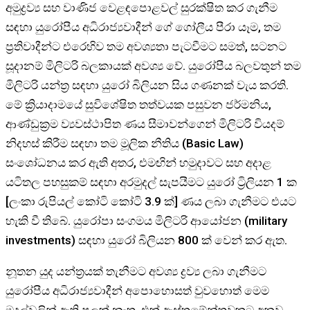
අමුද්‍රව්‍ය සහ වාණිජ වෙළඳපොළවල් සුරක්ෂිත කර ගැනීම
සඳහා යුරෝපීය අධිරාජ්‍යවාදීන් ගේ ගෝලීය පීරා යෑම, තම
ප්‍රතිවාදීන්ට එරෙහිව තම අවශ්‍යතා පැටවීමට සමත්, සටනට
සූදානම් මිලිටරි බලකායක් අවශ්‍ය වේ. යුරෝපීය බලවතුන් තම
මිලිටරි යන්ත්‍ර සඳහා යුරෝ බිලියන සිය ගණනක් වැය කරති.
මේ ක්‍රියාදාමයේ සුවිශේෂිත තත්වයක පසුවන ජර්මනිය,
ආණ්ඩුක්‍රම ව්‍යවස්ථාපිත ණය සීමාවන්ගෙන් මිලිටරි වියදම්
නිදහස් කිරීම සඳහා තම මූලික නීතිය (Basic Law)
සංශෝධනය කර ඇති අතර, එමඟින් හමුදාවට සහ අදාළ
යටිතල පහසුකම් සඳහා අරමුදල් සැපයීමට යුරෝ ට්‍රිලියන 1 ක
[ලංකා රුපියල් කෝටි කෝටි 3.9 ක්] ණය ලබා ගැනීමට එයට
හැකි වී තිබේ. යුරෝපා සංගමය මිලිටරි ආයෝජන (military
investments) සඳහා යුරෝ බිලියන 800 ක් වෙන් කර ඇත.
නූතන යුද යන්ත්‍රයක් තැනීමට අවශ්‍ය ද්‍රව්‍ය ලබා ගැනීමට
යුරෝපීය අධිරාජ්‍යවාදීන් අපොහොසත් වුවහොත් මෙම
මුදල්වලින් ඇති පලක් නැත. එක් ඇස්තමේන්තුවකට අනුව,