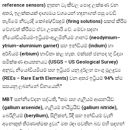
reference sensors) නූතන ටැංකිවල පොදු ලක්ෂණ වන
අතර, ඉලක්කයක් දෘශ්‍යමය වශයෙන් හඳුනාගත් පසු වෙඩි
තැබීමේ නිවැරදි කෝණ/විසඳුම් (firing solutions) සකස් කිරීම
වේගවත් කිරීමට ඒවා උපකාරී වේ. මේවා සඳහා
නියෝඩියමියම්-ඉට්‍රියම්-ඇලුමිනියම් ගානට් (neodymium–
ytrium–aluminium garnet) සහ ඉන්ඩියම් (indium) හා
අර්බියම් (erbium) භාවිතා කළ හැක. එක්සත් ජනපද භූ විද්‍යා
සමීක්ෂණ ආයතනයට (USGS – US Geological Survey)
අනුව, නියෝඩියමියම් සහ ඉට්‍රියම් යනු දුර්ලභ පාංශු මූලද්‍රව්‍ය
(REEs – Rare Earth Elements) වන අතර ඉට්‍රියම් 94% ක්ම
සපයනු ලබන්නේ චීනයෙනි.”
MBT සන්නිවේදන පද්ධති, “තඹ සහ ගැලියම් ආසනයිඩ්
(gallium arsenide), ගැලියම් නයිට්‍රයිඩ් (gallium nitride),
බෙරිලියම් (beryllium), සිලිකන්, රිදී සහ ඉන්ඩියම් වැනි
අනෙකුත් තීරණාත්මක ද්‍රව්‍ය” මත රඳා පවතින බව එහි සඳහන්