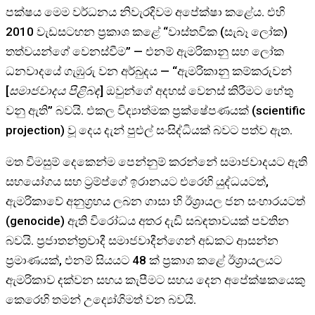
පක්ෂය මෙම වර්ධනය නිවැරදිවම අපේක්ෂා කළේය. එහි
2010 වැඩසටහන ප්‍රකාශ කළේ “වාස්තවික (සැබෑ ලෝක)
තත්වයන්ගේ වෙනස්වීම” — එනම් ඇමරිකානු සහ ලෝක
ධනවාදයේ ගැඹුරු වන අර්බුදය — “ඇමරිකානු කම්කරුවන්
[
සමාජවාදය පිළිබඳ
] ඔවුන්ගේ අදහස් වෙනස් කිරීමට හේතු
වනු ඇති” බවයි. එකල විද්‍යාත්මක ප්‍රක්ෂේපණයක් (scientific
projection) වූ දෙය දැන් පුළුල් සංසිද්ධියක් බවට පත්ව ඇත.
මත විමසුම් දෙකෙන්ම පෙන්නුම් කරන්නේ සමාජවාදයට ඇති
සහයෝගය සහ ට්‍රම්ප්ගේ ඉරානයට එරෙහි යුද්ධයටත්,
ඇමරිකාවේ අනුග්‍රහය ලබන ගාසා හි ඊශ්‍රායල ජන සංහාරයටත්
(genocide) ඇති විරෝධය අතර දැඩි සබඳතාවයක් පවතින
බවයි. ප්‍රජාතන්ත්‍රවාදී සමාජවාදීන්ගෙන් අඩකට ආසන්න
ප්‍රමාණයක්, එනම් සියයට 48 ක් ප්‍රකාශ කළේ ඊශ්‍රායලයට
ඇමරිකාව දක්වන සහය කැපීමට සහය දෙන අපේක්ෂකයෙකු
කෙරෙහි තමන් උද්‍යෝගිමත් වන බවයි.