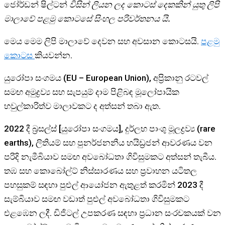
ජෝර්ඩන් ෂිල්ටන්
විසින් ලියන ලද කොටස් දෙකකින් යුතු ලිපි
මාලාවේ පළමු කොටසේ සිංහල පරිවර්තනය යි.
මෙය මෙම ලිපි මාලාවේ දෙවන සහ අවසාන කොටසයි.
පළමු
කොටස
කියවන්න.
යුරෝපා සංගමය (EU – European Union), අප්‍රිකානු රටවල්
සමඟ අමුද්‍රව්‍ය සහ සැපයුම් දාම පිළිබඳ මූලෝපායික
හවුල්කාරිත්ව මාලාවකට ද අත්සන් තබා ඇත.
2022 දී බ්‍රසල්ස් [යුරෝපා සංගමය], දුර්ලභ පාංශු මූලද්‍රව්‍ය (rare
earths), ලිතියම් සහ පුනර්ජනනීය හයිඩ්‍රජන් ආවරණය වන
පරිදි නැමීබියාව සමඟ අවබෝධතා ගිවිසුමකට අත්සන් තැබීය.
තඹ සහ කොබෝල්ට් නිස්සාරණය සහ ප්‍රවාහන යටිතල
පහසුකම් සඳහා පුළුල් ආයෝජන ඇතුළත් කරමින් 2023 දී
සැම්බියාව සමඟ වඩාත් පුළුල් අවබෝධතා ගිවිසුමකට
එළඹෙන ලදී. ඩිජිටල් උපකරණ සඳහා ප්‍රධාන සංරචකයක් වන