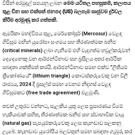
විසින් අරමුදල් සපයනු ලබන
මෙම යටිතල පහසුකම්, කලාපය
තුළ චීන සහ එක්සත් ජනපද (US) බලපෑම සෘජුවම දුර්වල
කිරීම අරමුණු කර ගත්තකි.
ඇමරිකා මහද්වීපය තුළ, මෙර්කෝසූර් (Mercosur) වෙළඳ
ගිවිසුම මඟින් යුරෝපා සංගමය සහ තීරණාත්මක ඛනිජ
(critical minerals) ලබා ගැනීමේ එහි වැදගත්ම හවුල්කරුවන්
දෙදෙනෙකු වන ආර්ජන්ටිනාව සහ බ්‍රසීලය අතර ආර්ථික
සබඳතා ශක්තිමත් කරයි. ආර්ජන්ටිනාව සමඟ එක්ව “ලිතියම්
ත්‍රිකෝණයේ” (lithium triangle) කොටස්කරුවෙකු වන චිලී
රාජ්‍යය, 2024 දී බ්‍රසල්ස් සමඟ වෙනම නිදහස් වෙළඳ
ගිවිසුමකට (free trade agreement) එළඹුණි.
තවත් උතුරට වන්නට, සැලකිය යුතු ලෙස ප්‍රසාරණය වීමේ
හැකියාවක් සහිත, තීරණාත්මක ඛනිජ සහ ස්වාභාවික වායු
(natural gas) සැපයුම්කරුවෙකු ලෙස කැනඩාව සලකනු
ලැබේ. කැනඩාව යුරෝපීය බලවතුන් සමඟ සබඳතා ගැඹුරු කර