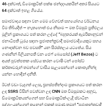
46 දක්වාත්, ඩිමොක්‍රටික් පක්ෂ ඡන්දදායකයින් අතර සියයට
64 දක්වාත් ඉහළ ගියේය.
සමාජවාදය සඳහා වන මෙම වේගවත් සහයෝගය වර්ධනය
වීම තිබියදීත් — නැතහොත් එය නිසාම — මත විමසුම් ප්‍රතිඵලය
මුලින් ප්‍රකාශයට පත් කරන ලද්දේ “බහුතරයක් ඇමරිකානුවන්
ජනාධිපති ධුරය සඳහා ප්‍රජාතන්ත්‍රවාදී සමාජවාදියෙකුට සහය
නොදක්වන බව පවසති” යන සිරස්තලය යටතේය. සිය
ගණනින් බිලියනපති වන ජෙෆ් බෙසෝස් (Jeff Bezos) ට
අයත් පුවත්පතක සේවය කරන වොෂිංටන් පෝස්ට්
කර්තෘවරුන් තමන්ගේ වාසිය සැලසෙන්නේ කොතැනින්ද
යන්න හොඳින් දනිති.
ඊටත් වඩා වැදගත් ලෙස, බ්‍රහස්පතින්දාම ප්‍රකාශයට පත් කරන
ලද SSRS විසින් පවත්වන ලද CNN මත විමසුමකට අනුව,
ඩිමොක්‍රටිකයන්ගෙන් සහ ඩිමොක්‍රටික්-ලැදි ස්වාධීන
පුද්ගලයන්ගෙන් තුනෙන් එකක් පමණ තමන් “ප්‍රජාතන්ත්‍රවාදී