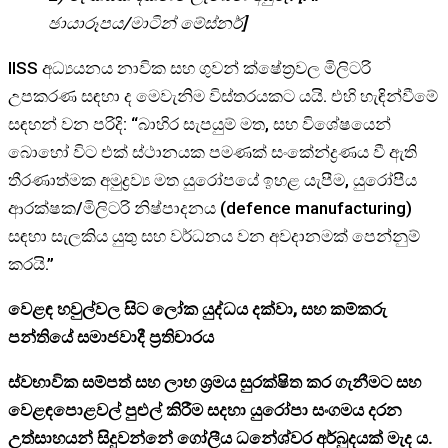
ඡායාරූපය/මාටින් මේස්නර්]
IISS අධ්‍යයනය නාවික සහ ගුවන් ක්ෂේත්‍රවල මිලිටරි
උපකරණ සඳහා ද මෙවැනිම විස්තරයකට යයි. එහි හැඳින්වීමේ
සඳහන් වන පරිදි: “බාහිර සැපයුම් මත, සහ විශේෂයෙන්
බොහෝ විට එක් ස්ථානයක පමණක් සංකේන්ද්‍රණය වී ඇති
තීරණාත්මක අමුද්‍රව්‍ය මත යුරෝපයේ ඉහළ යැපීම, යුරෝපීය
ආරක්ෂක/මිලිටරි නිෂ්පාදනය (defence manufacturing)
සඳහා සැලකිය යුතු සහ වර්ධනය වන අවදානමක් පෙන්නුම්
කරයි.”
වෙළඳ හවුල්වල සිට ලෝක යුද්ධය දක්වා, සහ කම්කරු
පන්තියේ සමාජවාදී ප්‍රතිචාරය
ස්වභාවික සම්පත් සහ ලාභ ශ්‍රමය සුරක්ෂිත කර ගැනීමට සහ
වෙළඳපොළවල් පුළුල් කිරීම සදහා යුරෝපා සංගමය දරන
උත්සාහයන් සිදුවන්නේ ගෝලීය ධනේශ්වර අර්බුදයක් මැද ය.