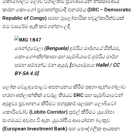
කොබෝල්ට් ලොව විශාලතම ප්‍රමාණයෙන් නිස්සාරණය
කරන කොංගෝ ප්‍රජාතන්ත්‍රවාදී ජනරජය (DRC – Democratic
Republic of Congo) සමඟ මූලෝපායික හවුල්කාරිත්වයක්
එම වසරේම ඇති කර ගන්නා ලදී.
බෙන්ගුවෙලා (Benguela) දුම්රිය මාර්ගයේ සිතියම,
කොංගෝ-කින්ෂාසා සහ සැම්බියාවේ දුම්රිය මාර්ග
සමඟ සම්බන්ධ වන අයුරු [ඡායාරූපය: Hallel / CC
BY-SA 4.0]
ලෝක වෙළඳපොළට අපනයනය කිරීම සඳහා ඇන්ගෝලාව
හරහා අත්ලාන්තික් වෙරළ තීරයට DRC සහ සැම්බියාවෙන්
අමුද්‍රව්‍ය ප්‍රවාහනය කිරීමට පහසුකම් සලසන ලොබිටෝ
කොරිඩෝව (Lobito Corridor) පුළුල් කිරීමට යුරෝපා
සංගමයට අවශ්‍ය වී ඇත. යුරෝපීය ආයෝජන බැංකුව
(European Investment Bank) සහ පෞද්ගලික ආයතන