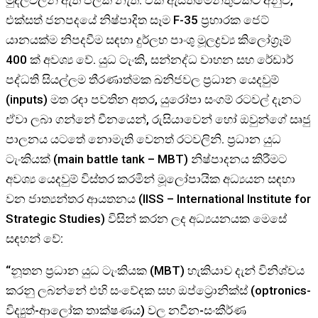
එක්සත් ජනපදයේ නිෂ්පාදිත සෑම F-35 ප්‍රහාරක ජෙට්
යානයක්ම නිපදවීම සඳහා දුර්ලභ පාංශු මූලද්‍රව්‍ය කිලෝග්‍රෑම්
400 ක් අවශ්‍ය වේ. යුධ ටැංකි, සන්නද්ධ වාහන සහ රේඩාර්
පද්ධති සියල්ලම තීරණාත්මක ඛනිජවල ප්‍රධාන යෙදවුම්
(inputs) මත රඳා පවතින අතර, යුරෝපා සංගම් රටවල් දැනට
ඒවා ලබා ගන්නේ චීනයෙන්, රුසියාවෙන් හෝ ඔවුන්ගේ සෘජු
පාලනය යටතේ නොමැති වෙනත් රටවලිනි. ප්‍රධාන යුධ
ටැංකියක් (main battle tank – MBT) නිෂ්පාදනය කිරීමට
අවශ්‍ය යෙදවුම් විස්තර කරමින් මූලෝපායික අධ්‍යයන සඳහා
වන ජාත්‍යන්තර ආයතනය (IISS – International Institute for
Strategic Studies) විසින් කරන ලද අධ්‍යයනයක මෙසේ
සඳහන් වේ:
“නූතන ප්‍රධාන යුධ ටැංකියක (MBT) හැකියාව දැන් විනිශ්චය
කරනු ලබන්නේ එහි සංවේදක සහ ඔප්ට්‍රොනික්ස් (optronics-
විද්‍යුත්-ආලෝක තාක්ෂණය) වල නවීන-සංකීර්ණ