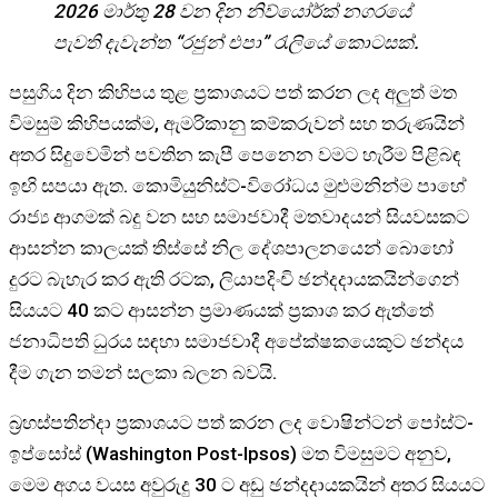
2026 මාර්තු 28 වන දින නිව්යෝර්ක් නගරයේ
පැවති දැවැන්ත “රජුන් එපා” රැලියේ කොටසක්.
පසුගිය දින කිහිපය තුළ ප්‍රකාශයට පත් කරන ලද අලුත් මත
විමසුම් කිහිපයක්ම, ඇමරිකානු කම්කරුවන් සහ තරුණයින්
අතර සිදුවෙමින් පවතින කැපී පෙනෙන වමට හැරීම පිළිබඳ
ඉඟි සපයා ඇත. කොමියුනිස්ට්-විරෝධය මුළුමනින්ම පාහේ
රාජ්‍ය ආගමක් බදු වන සහ සමාජවාදී මතවාදයන් සියවසකට
ආසන්න කාලයක් තිස්සේ නිල දේශපාලනයෙන් බොහෝ
දුරට බැහැර කර ඇති රටක, ලියාපදිංචි ඡන්දදායකයින්ගෙන්
සියයට 40 කට ආසන්න ප්‍රමාණයක් ප්‍රකාශ කර ඇත්තේ
ජනාධිපති ධුරය සඳහා සමාජවාදී අපේක්ෂකයෙකුට ඡන්දය
දීම ගැන තමන් සලකා බලන බවයි.
බ්‍රහස්පතින්දා ප්‍රකාශයට පත් කරන ලද වොෂින්ටන් පෝස්ට්-
ඉප්සෝස් (Washington Post-Ipsos) මත විමසුමට අනුව,
මෙම අගය වයස අවුරුදු 30 ට අඩු ඡන්දදායකයින් අතර සියයට