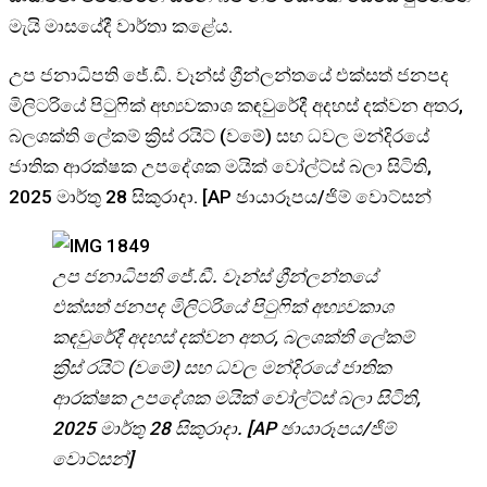
මැයි මාසයේදී වාර්තා කළේය.
උප ජනාධිපති ජේ.ඩී. වෑන්ස් ග්‍රීන්ලන්තයේ එක්සත් ජනපද
මිලිටරියේ පිටුෆික් අභ්‍යවකාශ කඳවුරේදී අදහස් දක්වන අතර,
බලශක්ති ලේකම් ක්‍රිස් රයිට් (වමේ) සහ ධවල මන්දිරයේ
ජාතික ආරක්ෂක උපදේශක මයික් වෝල්ට්ස් බලා සිටිති,
2025 මාර්තු 28 සිකුරාදා. [AP ඡායාරූපය/ජිම් වොට්සන්
උප ජනාධිපති ජේ.ඩී. වෑන්ස් ග්‍රීන්ලන්තයේ
එක්සත් ජනපද මිලිටරියේ පිටුෆික් අභ්‍යවකාශ
කඳවුරේදී අදහස් දක්වන අතර, බලශක්ති ලේකම්
ක්‍රිස් රයිට් (වමේ) සහ ධවල මන්දිරයේ ජාතික
ආරක්ෂක උපදේශක මයික් වෝල්ට්ස් බලා සිටිති,
2025 මාර්තු 28 සිකුරාදා. [AP ඡායාරූපය/ජිම්
වොට්සන්]