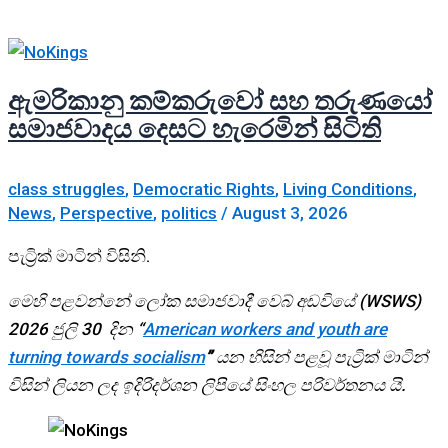
ඇමරිකානු කම්කරුවෝ සහ තරුණයෝ
සමාජවාදය දෙසට හැරෙමින් සිටිති
class struggles
,
Democratic Rights
,
Living Conditions
,
News
,
Perspective
,
politics
/
August 3, 2026
පැට්‍රික් මාටින් විසිනි.
මෙහි පළවන්නේ ලෝක සමාජවාදී වෙබ් අඩවියේ (WSWS)
2026 ජුලි 30 දින “
American workers and youth are
turning towards socialism
”
යන හිසින් පළවූ
පැට්‍රික් මාටින්
විසින් ලියන ලද ඉදිරිදර්ශන ලිපියේ සිංහල පරිවර්තනය යි.