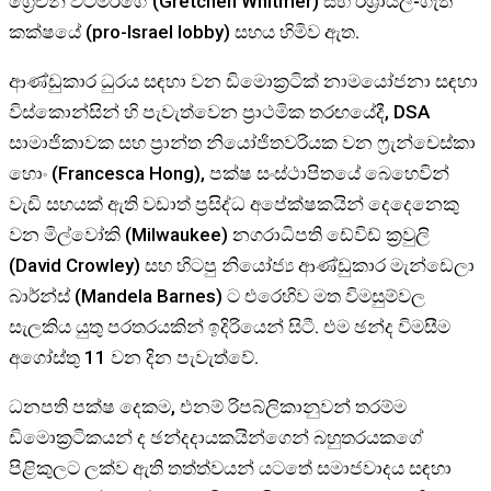
ග්‍රෙචන් විට්මර්ගේ (Gretchen Whitmer) සහ ඊශ්‍රායල-ගැති
කක්ෂයේ (pro-Israel lobby) සහය හිමිව ඇත.
ආණ්ඩුකාර ධුරය සඳහා වන ඩිමොක්‍රටික් නාමයෝජනා සඳහා
විස්කොන්සින් හි පැවැත්වෙන ප්‍රාථමික තරඟයේදී, DSA
සාමාජිකාවක සහ ප්‍රාන්ත නියෝජිතවරියක වන ෆ්‍රැන්චෙස්කා
හොං (Francesca Hong), පක්ෂ සංස්ථාපිතයේ බෙහෙවින්
වැඩි සහයක් ඇති වඩාත් ප්‍රසිද්ධ අපේක්ෂකයින් දෙදෙනෙකු
වන මිල්වෝකි (Milwaukee) නගරාධිපති ඩේවිඩ් ක්‍රවුලි
(David Crowley) සහ හිටපු නියෝජ්‍ය ආණ්ඩුකාර මැන්ඩෙලා
බාර්න්ස් (Mandela Barnes) ට එරෙහිව මත විමසුම්වල
සැලකිය යුතු පරතරයකින් ඉදිරියෙන් සිටී. එම ඡන්ද විමසීම
අගෝස්තු 11 වන දින පැවැත්වේ.
ධනපති පක්ෂ දෙකම, එනම් රිපබ්ලිකානුවන් තරම්ම
ඩිමොක්‍රටිකයන් ද ඡන්දදායකයින්ගෙන් බහුතරයකගේ
පිළිකුලට ලක්ව ඇති තත්ත්වයන් යටතේ සමාජවාදය සඳහා