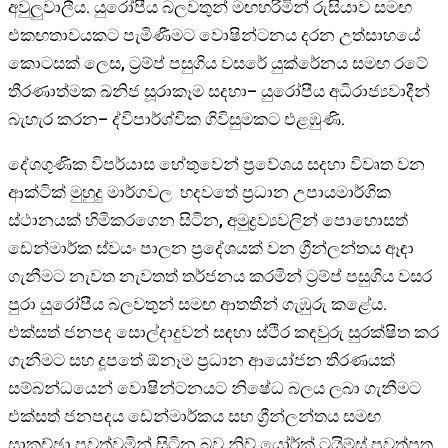
අවුලුවාලීය. යුරෝපීය බලවතුන් මඟහරිමින් රුසියාව සමඟ
එකඟතාවයකට පැමිණීමට වොෂින්ටනය දරන උත්සාහයේ
කොටසක් ලෙස, ට්‍රම්ප් පසුගිය වසරේ යුක්රේනය සමඟ රටේ
තීරණාත්මක ඛනිජ සූරාකෑම සදහා– යුරෝපීය අධිරාජ්‍යවාදීන්
බැහැර කරන– ද්විපාර්ශ්වික ගිවිසුමකට එළඹුණි.
දේශගුණික විපර්යාස හේතුවෙන් ප්‍රවේශය සදහා විවෘත වන
ආක්ටික් මුහුදු මාර්ගවල හදවතේ ප්‍රධාන උපායමාර්ගික
ස්ථානයක් හිමිකරගෙන සිටින, අමුද්‍රව්‍යවලින් පොහොසත්
ඩෙන්මාර්ක ස්වයං පාලන ප්‍රදේශයක් වන ග්‍රීන්ලන්තය ඈඳා
ගැනීමට නැවත නැවතත් තර්ජනය කරමින් ට්‍රම්ප් පසුගිය වසර
පුරා යුරෝපීය බලවතුන් සමඟ ආතතීන් ගැඹුරු කළේය.
එක්සත් ජනපද සොල්දාදුවන් සඳහා ස්ථිර කඳවුරු සුරක්ෂිත කර
ගැනීමට සහ දූපතේ ඕනෑම ප්‍රධාන ආයෝජන තීරණයක්
සම්බන්ධයෙන් වොෂින්ටනයට නිෂේධ බලය ලබා ගැනීමට
එක්සත් ජනපදය ඩෙන්මාර්කය සහ ග්‍රීන්ලන්තය සමඟ
සාකච්ඡා පවත්වමින් සිටින බව නිව් යෝර්ක් ටයිම්ස් පුවත්පත