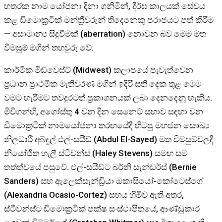
හතරක නාම යෝජනා දිනා ගනිමින්, දීර්ඝ කාලයක් සේවය
කළ ඩිමොක්‍රටික් මන්ත්‍රීවරුන් තිදෙනෙකු පරාජයට පත් කිරීම
— අසාමාන්‍ය සිදුවීමක් (aberration) නොවන බව මෙම මත
විමසුම් මගින් තහවුරු වේ.
කාර්මික මිඩ්වෙස්ට් (Midwest) කලාපයේ පැවැත්වෙන
ප්‍රධාන ප්‍රාථමික මැතිවරණ මගින් ඉදිරි සති දෙක තුළ මෙම
වමට හැරීමට තවදුරටත් ප්‍රකාශනයක් ලබා දෙනදෙනු හැකිය.
මිචිගන්හි, අගෝස්තු 4 වන දින සෙනෙට් සභාව සඳහා වන
ඩිමොක්‍රටික් නාමයෝජනා තරඟයේදී හිටපු මහජන සෞඛ්‍ය
නිලධාරී අබ්දුල් එල්-සයීඩ් (Abdul El-Sayed) මත විමසුම්වලදී
නියෝජිත හැලී ස්ටීවන්ස් (Haley Stevens) සමඟ සම
තත්ත්වයේ පසුවේ. එල්-සයීඩ්ට බර්නි සැන්ඩර්ස් (Bernie
Sanders) සහ ඇලෙක්සැන්ඩ්‍රියා ඔකාසියෝ-කෝටෙස්ගේ
(Alexandria Ocasio-Cortez) සහය හිමිව ඇති අතර,
ස්ටීවන්ස්ට ඩිමොක්‍රටික් පක්ෂ සංස්ථාපිතයේ, ආණ්ඩුකාර