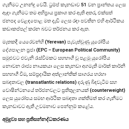
ගැනීමට උනන්දු වෙයි. ට්‍රම්ප් කැනඩාව 51 වන ප්‍රාන්තය ලෙස
ඈඳා ගැනීමට තම අභිප්‍රාය ප්‍රකාශ කර ඇති අතර, එක්සත්
ජනපද වෙළඳපොළ මත දැඩි ලෙස රඳා පවතින එහි ආර්ථිකය
කඩාකප්පල් කරන බවට තර්ජනය කර ඇත.
මෑතකදී යෙරෙවන්හි (Yerevan) පැවැත්වුණු යුරෝපීය
දේශපාලන ප්‍රජා (EPC – European Political Community)
සමුළුවට එවැනි රැස්වීමකට සහභාගී වූ පළමු යුරෝපීය
නොවන රාජ්‍ය නායකයා ලෙස කැනඩා අගමැති මාර්ක් කාර්නි
සහභාගී වීම, සම්ප්‍රදායික අත්ලාන්තික් සාගරය හරහා
සබඳතාවල (transatlantic relations) දරුණු බිඳවැටීම සහ
වොෂින්ටනයේ තර්ජනවලට ප්‍රතිතුලනයක් (counterweight)
ලෙස යුරෝපය සමඟ ආර්ථික සබඳතා ශක්තිමත් කර ගැනීමට
කැනඩාවට ඇති උවමනාව පෙන්නුම් කළේය.
අමුද්‍රව්‍ය සහ ප්‍රතිසන්නද්ධකරණය