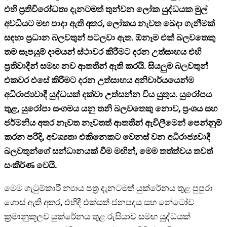
එහි ප්‍රතිවිරෝධතා දැනටමත් තුන්වන ලෝක යුද්ධයක මුල්
අවධියට මඟ පාදා ඇති අතර, ලෝකය නැවත බෙදා ගැනීමක්
සඳහා ප්‍රධාන බලවතුන් පටලවා ඇත. ඕනෑම එක් බලවතෙකු
තම සැපයුම් දාමයන් ස්ථාවර කිරීමට දරන උත්සාහය එහි
ප්‍රතිවාදීන් සමඟ නව ආතතීන් ඇති කරයි. සියලුම බලවතුන්
එකවර එසේ කිරීමට දරන උත්සාහය අනිවාර්යයෙන්ම
අධිරාජ්‍යවාදී යුද්ධයක් දක්වා උත්සන්න විය යුතුය. යුරෝපය
තුළ, යුරෝපා සංගමය යනු තනි බලවතෙකු නොව, ප්‍රංශය සහ
ජර්මනිය අතර නැවත නැවතත් ආතතීන් ඇවිලීමෙන් පෙන්නුම්
කරන පරිදි, අවශ්‍යතා එකිනෙකට වෙනස් වන අධිරාජ්‍යවාදී
බලවතුන්ගේ සන්ධානයක් වීම මඟින්, මෙම තත්ත්වය තවත්
සංකීර්ණ වෙයි.
මෙම ගැටුම්කාරී න්‍යාය පත්‍ර දැනටමත් යුක්රේනය තුළ පුපුරා
ගොස් ඇති අතර, එහිදී එක්සත් ජනපදය සහ නේටෝව
ක්‍රමානුකූලව යුක්රේනය තුළ රුසියාව සමඟ යුද්ධයක්