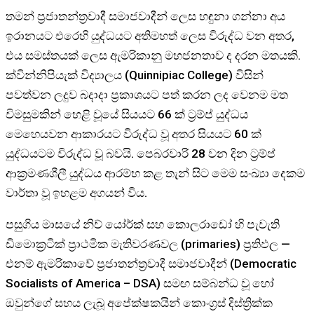
තමන් ප්‍රජාතන්ත්‍රවාදී සමාජවාදීන් ලෙස හඳුනා ගන්නා අය
ඉරානයට එරෙහි යුද්ධයට අතිමහත් ලෙස විරුද්ධ වන අතර,
එය සමස්තයක් ලෙස ඇමරිකානු මහජනතාව ද දරන මතයකි.
ක්වින්නිපියැක් විද්‍යාලය (Quinnipiac College) විසින්
පවත්වන ලදුව බදාදා ප්‍රකාශයට පත් කරන ලද වෙනම මත
විමසුමකින් හෙළි වූයේ සියයට 66 ක් ට්‍රම්ප් යුද්ධය
මෙහෙයවන ආකාරයට විරුද්ධ වූ අතර සියයට 60 ක්
යුද්ධයටම විරුද්ධ වූ බවයි. පෙබරවාරි 28 වන දින ට්‍රම්ප්
ආක්‍රමණශීලී යුද්ධය ආරම්භ කළ තැන් සිට මෙම සංඛ්‍යා දෙකම
වාර්තා වූ ඉහළම අගයන් විය.
පසුගිය මාසයේ නිව් යෝර්ක් සහ කොලරාඩෝ හි පැවැති
ඩිමොක්‍රටික් ප්‍රාථමික මැතිවරණවල (primaries) ප්‍රතිඵල —
එනම් ඇමරිකාවේ ප්‍රජාතන්ත්‍රවාදී සමාජවාදීන් (Democratic
Socialists of America – DSA) සමඟ සම්බන්ධ වූ හෝ
ඔවුන්ගේ සහය ලැබූ අපේක්ෂකයින් කොංග්‍රස් දිස්ත්‍රික්ක