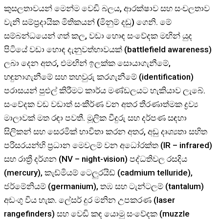
කුසලතාවයන් මෙන්ම වෙඩි බලය, ආරක්ෂාව සහ සංචලතාව
වැනි සම්ප්‍රදායික මිතිකයන් (මිනුම් දඬු) ගෙනි. මේ
සම්බන්ධයෙන් ගත් කල, වඩා හොඳ සංවේදක මඟින් යුද
පිටියේ වඩා හොඳ දැනුවත්භාවයක් (battlefield awareness)
ලබා දෙන අතර, එමඟින් ඉලක්ක සොයාගැනීමේ,
හඳුනාගැනීමේ සහ තහවුරු කරගැනීමේ (identification)
පරාසයන් පුළුල් කිරීමට කාර්ය මණ්ඩලයට හැකියාව ලැබේ.
සංවේදක වඩ වඩාත් සංකීර්ණ වන අතර තීරණාත්මක ද්‍රව්‍ය
මාලාවක් මත රඳා පවතී. මූලික වීදුරු සහ දර්පණ සඳහා
සිලිකන් සහ සෙරමික් භාවිතා කරන අතර, අඩු දෘශ්‍යතා සහිත
පරිසරයන්හි ප්‍රධාන මෙවලම් වන අධෝරක්ත (IR – infrared)
සහ රාත්‍රී දර්ශන (NV – night-vision) පද්ධතිවල රසදිය
(mercury), කැඩ්මියම් ටෙලුරයිඩ් (cadmium telluride),
ජර්මේනියම් (germanium), තඹ සහ ටැන්ටලම් (tantalum)
අඩංගු විය හැක. ලේසර් දුර මනින උපකරණ (laser
rangefinders) සහ වෙඩි කඳ යොමු සංවේදක (muzzle