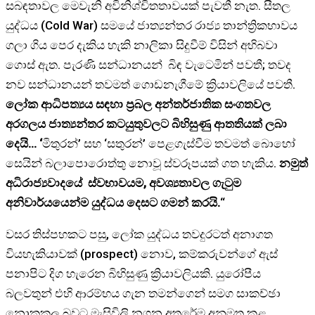
සබඳතාවල මෙවැනි අවිනිශ්චිතතාවයක් පැවතී නැත. සීතල
යුද්ධය (Cold War) සමයේ ජාත්‍යන්තර රාජ්‍ය තාන්ත්‍රිකභාවය
ගලා ගිය පෙර දැකිය හැකි නාලිකා සිදුවීම් විසින් අභිබවා
ගොස් ඇත. පැරණි සන්ධානයන් බිඳ වැටෙමින් පවතී; තවද
නව සන්ධානයන් තවමත් ගොඩනැගීමේ ක්‍රියාවලියේ පවතී.
ලෝක ආධිපත්‍යය සඳහා ප්‍රබල අන්තර්ජාතික සංගතවල
අරගලය ජාත්‍යන්තර කටයුතුවලට බිහිසුණු ආතතියක් ලබා
දෙයි… ‘
මිතුරන්’ සහ ‘සතුරන්’ පෙළගැස්වීම තවමත් බොහෝ
සෙයින් බලාපොරොත්තු නොවූ ස්වරූපයක් ගත හැකිය.
නමුත්
අධිරාජ්‍යවාදයේ ස්වභාවයම, අවශ්‍යතාවල ගැටුම
අනිවාර්යයෙන්ම යුද්ධය දෙසට ගමන් කරයි.
“
වසර තිස්පහකට පසු, ලෝක යුද්ධය තවදුරටත් අනාගත
වියහැකියාවක් (prospect) නොව, කම්කරුවන්ගේ ඇස්
පනාපිට දිග හැරෙන බිහිසුණු ක්‍රියාවලියකි. යුරෝපීය
බලවතුන් එහි ආරම්භය ගැන තමන්ගෙන් සමග සාකච්ඡා
නොකකල බවට මැසිවිලි නගන අතරේම අනුමත කළ