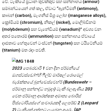
වේ. ටැංකියේ ප්‍රධාන තුවක්කුව සහ සන්නාහය (armour)
සම්බන්ධයෙන් ගත් කල, ඒවාට “ඇන්ටිමනි (antimony),
කාබන් (carbon), මැංගනීස් මිශ්‍ර ලෝහ (manganese alloys),
ක්‍රෝමියම් (chromium), නිකල් (nickel), මොලිබ්ඩිනම්
(molybdenum) සහ වැනේඩියම් (vanadium)” අවශ්‍ය වන
අතර පතොරම් (ammunition) සහ සන්නාහය ඒවායේ
දෘඪතාව හේතුවෙන් ටංස්ටන් (tungsten) සහ ටයිටේනියම්
(titanium) මත රඳා පවතී.
2023 පෙබරවාරි 1 වන දින ජර්මනියේ
ඔගස්ටස්ඩෝෆ්හි ෆීල්ඩ් මාර්ෂල් රොමෙල්
බැරැක්කයේ බුන්ඩෙස්වෙහ්ර් (Bundeswehr –
ජර්මානු සන්නද්ධ හමුදා) ටැංකි බලඇණිය 203
වෙත ජර්මානු ආරක්ෂක අමාත්‍ය බොරිස්
පිස්ටෝරියස්ගේ සංචාරයකදී ලෙපර්ඩ් 2 (Leopard
2) ටැංකියක් දක්නට ලැබෙන අයුරු. [AP