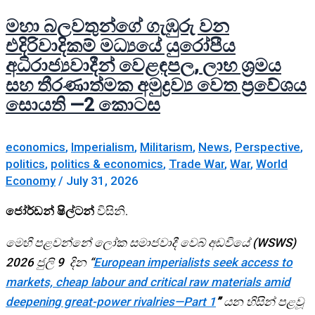
මහා බලවතුන්ගේ ගැඹුරු වන
එදිරිවාදිකම් මධ්‍යයේ යුරෝපීය
අධිරාජ්‍යවාදීන් වෙළඳපල, ලාභ ශ්‍රමය
සහ තීරණාත්මක අමුද්‍රව්‍ය වෙත ප්‍රවේශය
සොයති —2 කොටස
economics
,
Imperialism
,
Militarism
,
News
,
Perspective
,
politics
,
politics & economics
,
Trade War
,
War
,
World
Economy
/
July 31, 2026
ජෝර්ඩන් ෂිල්ටන්
විසිනි.
මෙහි පළවන්නේ ලෝක සමාජවාදී වෙබ් අඩවියේ (WSWS)
2026 ජුලි 9 දින “
European imperialists seek access to
markets, cheap labour and critical raw materials amid
deepening great-power rivalries—Part 1
”
යන හිසින් පළවූ