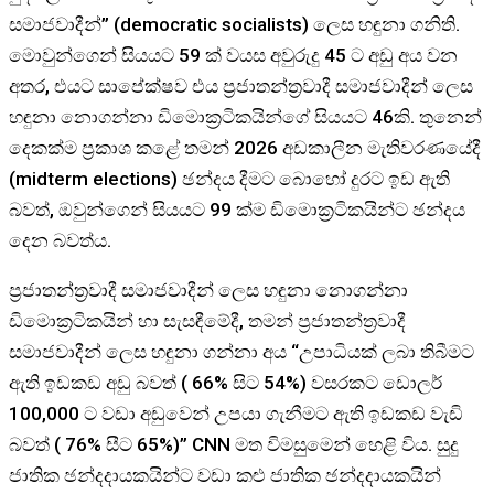
සමාජවාදීන්” (democratic socialists) ලෙස හඳුනා ගනිති.
මොවුන්ගෙන් සියයට 59 ක් වයස අවුරුදු 45 ට අඩු අය වන
අතර, එයට සාපේක්ෂව එය ප්‍රජාතන්ත්‍රවාදී සමාජවාදීන් ලෙස
හඳුනා නොගන්නා ඩිමොක්‍රටිකයින්ගේ සියයට 46කි. තුනෙන්
දෙකක්ම ප්‍රකාශ කළේ තමන් 2026 අඩකාලීන මැතිවරණයේදී
(midterm elections) ඡන්දය දීමට බොහෝ දුරට ඉඩ ඇති
බවත්, ඔවුන්ගෙන් සියයට 99 ක්ම ඩිමොක්‍රටිකයින්ට ඡන්දය
දෙන බවත්ය.
ප්‍රජාතන්ත්‍රවාදී සමාජවාදීන් ලෙස හඳුනා නොගන්නා
ඩිමොක්‍රටිකයින් හා සැසඳීමේදී, තමන් ප්‍රජාතන්ත්‍රවාදී
සමාජවාදීන් ලෙස හඳුනා ගන්නා අය “උපාධියක් ලබා තිබීමට
ඇති ඉඩකඩ අඩු බවත් ( 66% සිට 54%) වසරකට ඩොලර්
100,000 ට වඩා අඩුවෙන් උපයා ගැනීමට ඇති ඉඩකඩ වැඩි
බවත් ( 76% සීට 65%)” CNN මත විමසුමෙන් හෙළි විය. සුදු
ජාතික ඡන්දදායකයින්ට වඩා කළු ජාතික ඡන්දදායකයින්