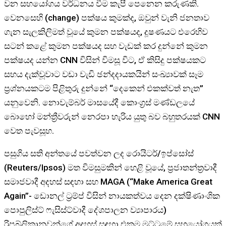
වන සහයෝගය වර්ධනය වීම කැපී පෙනෙන කරුණකි.
වෙනසෙහි (change) පක්ෂය කුමක්ද, ඔවුන් වැනි ජනතාව
ගැන සැලකිලිමත් වූයේ කුමන පක්ෂයද, දූෂණයට එරෙහිව
සටන් කළේ කුමන පක්ෂයද සහ වැඩක් කර දුන්නේ කුමන
පක්ෂයද යන්න CNN විසින් විමසූ විට, ඒ කිසිදු පක්ෂයකට
සහය දැක්වූවාට වඩා වැඩි ඡන්දදායකයින් සංඛ්‍යාවක් සෑම
ප්‍රශ්නයකටම පිළිතුරු දුන්නේ “දෙකෙන් එකක්වත් නැත”
යනුවෙනි. නොවැම්බර් මාසයේදී කොංග්‍රස් මණ්ඩලයේ
බොහෝ මන්ත්‍රීවරුන් නෙරපා හැරිය යුතු බව බහුතරයක් CNN
වෙත පැවසූහ.
පසුගිය සති අන්තයේ පවත්වන ලද රොයිටර්/ඉප්සෝස්
(Reuters/Ipsos) මත විමසුමකින් හෙළි වූයේ, ප්‍රජාතන්ත්‍රවාදී
සමාජවාදී අදහස් සඳහා සහ MAGA (“Make America Great
Again”- ඩොනල් ට්‍රම්ප් විසින් නායකත්වය දෙන දක්ෂිණාංශික
පොපුලිස්ට් ෆැසිස්ට්වාදී දේශපාලන ව්‍යාපාරය)
රිපබ්ලිකානුවන්ගේ අදහස් සඳහා එකම මට්ටමේ සහයෝගයක්