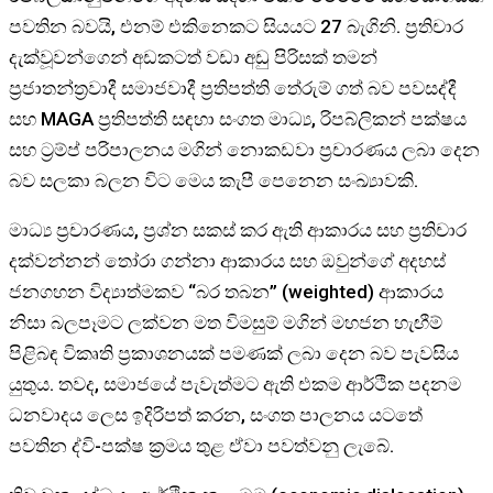
පවතින බවයි, එනම් එකිනෙකට සියයට 27 බැගිනි. ප්‍රතිචාර
දැක්වූවන්ගෙන් අඩකටත් වඩා අඩු පිරිසක් තමන්
ප්‍රජාතන්ත්‍රවාදී සමාජවාදී ප්‍රතිපත්ති තේරුම් ගත් බව පවසද්දී
සහ MAGA ප්‍රතිපත්ති සඳහා සංගත මාධ්‍ය, රිපබ්ලිකන් පක්ෂය
සහ ට්‍රම්ප් පරිපාලනය මගින් නොකඩවා ප්‍රචාරණය ලබා දෙන
බව සලකා බලන විට මෙය කැපී පෙනෙන සංඛ්‍යාවකි.
මාධ්‍ය ප්‍රචාරණය, ප්‍රශ්න සකස් කර ඇති ආකාරය සහ ප්‍රතිචාර
දක්වන්නන් තෝරා ගන්නා ආකාරය සහ ඔවුන්ගේ අදහස්
ජනගහන විද්‍යාත්මකව “බර තබන” (weighted) ආකාරය
නිසා බලපෑමට ලක්වන මත විමසුම් මගින් මහජන හැඟීම්
පිළිබඳ විකෘති ප්‍රකාශනයක් පමණක් ලබා දෙන බව පැවසිය
යුතුය. තවද, සමාජයේ පැවැත්මට ඇති එකම ආර්ථික පදනම
ධනවාදය ලෙස ඉදිරිපත් කරන, සංගත පාලනය යටතේ
පවතින ද්වි-පක්ෂ ක්‍රමය තුළ ඒවා පවත්වනු ලැබේ.