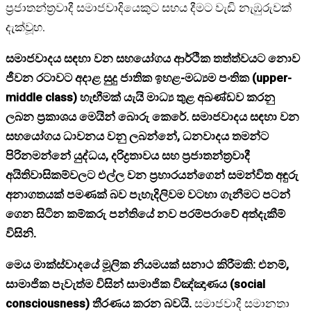
ප්‍රජාතන්ත්‍රවාදී සමාජවාදියෙකුට සහය දීමට වැඩි නැඹුරුවක්
දැක්වූහ.
සමාජවාදය සඳහා වන සහයෝගය ආර්ථික තත්ත්වයට නොව
ජීවන රටාවට අදාළ සුදු ජාතික ඉහළ-මධ්‍යම පංතික (upper-
middle class) හැඟීමක් යැයි මාධ්‍ය තුළ අඛණ්ඩව කරනු
ලබන ප්‍රකාශය මෙයින් බොරු කෙරේ.
සමාජවාදය සඳහා වන
සහයෝගය ධාවනය වනු ලබන්නේ, ධනවාදය තමන්ට
පිරිනමන්නේ යුද්ධය, දරිද්‍රතාවය සහ ප්‍රජාතන්ත්‍රවාදී
අයිතිවාසිකම්වලට එල්ල වන ප්‍රහාරයන්ගෙන් සමන්විත අඳුරු
අනාගතයක් පමණක් බව පැහැදිලිවම වටහා ගැනීමට පටන්
ගෙන සිටින කම්කරු පන්තියේ නව පරම්පරාවේ අත්දැකීම්
විසිනි.
මෙය මාක්ස්වාදයේ මූලික නියමයක් සනාථ කිරීමකි: එනම්,
සාමාජික පැවැත්ම විසින් සාමාජික විඤ්ඤාණය (social
consciousness) තීරණය කරන බවයි.
සමාජවාදී සමානතා