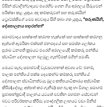
විසින් ස්ටාලින්වාදයට එරෙහිව ගෙන ගිය අරගලය සීරුවෙන්
පරීක්ෂා කළ යුතුය. අද කම්කරුවන් සහ තරුණයින්
ට්‍රොට්ස්කිගේ මෙම අවවාදය සිහි තබා ගත යුතුය,
“තරුණයිනි,
දේශපාලනය හදාරන්න!”
සමාජවාදය සාක්ෂාත් කරගත හැක්කේ සහ සාක්ෂාත් කරගනු
ඇත්තේ ඇමරිකා එක්සත් ජනපදයේ සහ සමස්ත ලෝකය
පුරාම ධනපති ක්‍රමයට එරෙහි අරගලයේදී කම්කරු පන්තිය
ස්වාධීන දේශපාලන බලමුලු ගැන්වීමක් මගින් පමණි.
මෙයට සැබෑ සමාජවාදී වැඩසටහනක් අවශ්‍ය වේ: එනම්,
පාලක පන්තියේ පක්ෂ දෙකෙන්ම කම්කරු පන්තියේ
දේශපාලන ස්වාධීනත්වය; මුල්‍ය කතිපයාධිකාරය අස්වාමික
කිරීම(දේපළ අත්පත් කර ගැනීම) සහ බැංකු හා විශාල සමාගම්
ප්‍රජාතන්ත්‍රවාදී පාලනය යටතේ පවතින මහජන සේවාවන්
බවට පරිවර්තනය කිරීම; පෞද්ගලික ලාභයට වඩා මිනිස්