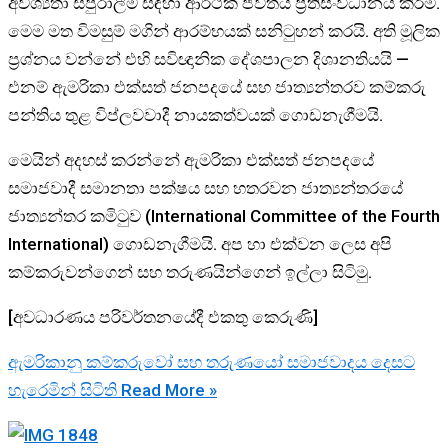
අවශ්‍යතා සපුරාලීම සඳහා ආර්ථික ජීවිතය ප්‍රතිසංවිධානය කිරීම.
මෙම මත විමසුම් මගින් ආරම්භයක් සනිටුහන් කරයි. අති මූලික
ප්‍රශ්නය වන්නේ එහි සවිඥානික දේශපාලන දිශානතියයි —
එනම් ඇමරිකා එක්සත් ජනපදයේ සහ ජාත්‍යන්තරව කම්කරු
පන්තිය තුළ විප්ලවවාදී නායකත්වයක් ගොඩනැගීමයි.
මෙයින් අදහස් කරන්නේ ඇමරිකා එක්සත් ජනපදයේ
සමාජවාදී සමානතා පක්ෂය සහ හතරවන ජාත්‍යන්තරයේ
ජාත්‍යන්තර කමිටුව (International Committee of the Fourth
International) ගොඩනැගීමයි. අප හා එක්වන ලෙස අපි
කම්කරුවන්ගෙන් සහ තරුණයින්ගෙන් ඉල්ලා සිටිමු.
[අවධාරණය පරිවර්තනයේදී එකතු කෙරුණි]
ඇමරිකානු කම්කරුවෝ සහ තරුණයෝ සමාජවාදය දෙසට
හැරෙමින් සිටිති
Read More »