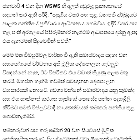
ජනවාරි 4 වන දින WSWS හි අලුත් අවුරුදු ප්‍රකාශනයේ
සඳහන් කර ඇති පරිදි: “පසුගිය වසර පහ තුළ ධනපති අර්බුදයට
පාලක පන්තියේ ප්‍රතිචාරය ආධිපත්‍යය හෙබවීය. ඉදිරි වසර පහ
තුළ පංති අරගලයේ පිපිරුම්කාරී නැගිටීම ආධිපත්‍යය දරනු ඇත;
එය දැනටමත් සිදුවෙමින් පවතී.”
මෙම මත විමසුම්වල වාර්තා වී ඇති සමාජවාදය සඳහා වන
සහයෝගයේ වර්ධනය අති මූලික දේශපාලන ගැටලුව
විසඳන්නේ නැත, ඊට විපරීතව එය වඩාත් තියුණු ලෙස මතු
කරයි. මහජන හැඟීම් තවමත් සවිඥානක දේශපාලන
ව්‍යාපාරයක් නොවේ. අවශ්‍ය වන්නේ සමාජවාදය යනු කුමක්ද
සහ එය සාක්ෂාත් කරගත හැක්කේ කෙසේද යන්න පැහැදිලි
කිරීමට සමත් විප්ලවවාදී නායකත්වයක් කම්කරු පන්තිය තුළ
ගොඩනැගීමයි.
කම්කරුවන් සහ තරුණයින් 20 වන සියවසේ මූලික
ඓතිහාසික කරුණු, සියල්ලටමතත් වඩා ලියොන් ට්‍රොට්ස්කි