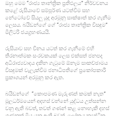
ඔහු මෙම “රාජ්‍ය තාන්ත්‍රික ප්‍රතිඵලය” නිර්වචනය
කළේ රුසියාවේ සම්පූර්ණ යටත්වීම සහ
නේටෝවේ සියලු යුද අරමුනු සාක්ෂාත් කර ගැනීම
ලෙසය. බයිඩන්ගේ ගේ “රාජ්‍ය තාන්ත්‍රික විසඳුම”
මිලිටරි ජයග්‍රහණයයි.
රුසියාව සහ චීනය යටත් කර ගැනීමේ එහි
තීරනාත්මක සංරචකයක් ලෙස එක්සත් ජනපද
අධිරාජ්‍යවාදය දකින ගැටුමේ ඕනෑම සාකච්ඡාමය
විසඳුමක් වැලැක්වීම ජනාධිපතිගේ ප්‍රකෝපකාරී
ප්‍රකාශයන් අරමුනු කර ඇත.
බයිඩන්ගේ “කොපමණ මැරුණත් කමක් නැත”
මූලධර්මයෙන් අදහස් වන්නේ යුද්ධය උත්සන්න
වනු ඇති බවත්, තවත් ගණන් කළ නොහැකි දහස්
ගණනක් මිය යනු ඇති බවත්, ලෝකය න්‍යෂ්ටික