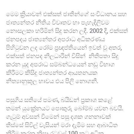
මෙම ක්‍රියාවන් එක්සත් ජාතීන්ගේ සංවිධානය සහ
ජාත්‍යන්තර නීතිය විවෘතව හා පැහැදිලිවම
නොසලකා හරිමින් සිදු කරන ලදී. 2002 දී, එක්සත්
ජනපදය ජාත්‍යන්තර අපරාධ අධිකරණය
පිහිටුවන ලද රෝම ප්‍රඥප්තියෙන් ඉවත් වූ අතර,
එක්සත් ජනපද නිලධාරීන් විසින් නිතිපතා සිදු
කරන යුද අපරාධ සම්බන්ධයෙන් නඩු විභාග
කිරීමට කිසිදු ජාත්‍යන්තර ආයතනයක
නීත්‍යානුකූල භාවය එය පිලි නොගනී.
පසුගිය සතියේ පමණ, බයිඩන් ප්‍රකාශ කළේ
තමන් යුක්‍රේනයට පොකුරු බෝම්බ යවන බවයි.
ගැටුම් අවසන් වීමෙන් පසු දශක ගනනාවක්
තිස්සේ සිවිල් වැසියන් මරා දැමීම සහ ආබාධිත
කිරීම කරන නිසා රටවල් 100 කට අධික