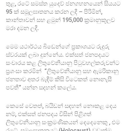
තුළ, රටේ සමස්ත යුදෙව් ජනගහනයෙන් සියයට
95 ක් සමූලඝාතනය කරන ලදී – පිරිමින්,
කාන්තාවන් සහ ළමුන් 195,000 ක්‍රමානුකූලව
මරා දමන ලදී.
මෙම යථාර්ථය බිඩෙන්ගේ ප්‍රකාශයට රුදුරු
ස්වරයක් ලබා දුන්නේය. එක්සත් ජනපදයට
සංචාරය කළ ලිතුවේනියානු පිටුවහල්කරුවන්ට
ප්‍රශංසා කරමින් “ලිතුවේනියානු සහ ඇමරිකානු
ජනතාව අතර බැඳීම් කිසි විටෙකත් නොනැසී
පවතී” යන්න සදහන් කලේය.
කෙසේ වෙතත්, බයිඩන් සඳහන් නොකළ දෙය
නම්, එක්සත් ජනපදය විසින් පිළිගත්
ලිතුවේනියානු සංක්‍රමණිකයන් දෙදෙනෙකු , එම
රටේ සමූලඝාතනයට (Holocaust) වඩාත්ම