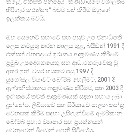
කළේ, එක්සත් ජනපදය “කණ්ඩායමේ විශාලතම
හිරිහැර කරන්නා” බවට පත් කිරීම ඔහුගේ
ඉලක්කය බවයි.
ඔහු සෙනෙට් සභාවේ සහ පසුව උප ජනාධිපති
ලෙස කටයුතු කරන කාලය තුළ, බයිඩන් 1991 දී
එක්සත් ජනපදයේ ඉරාකය ආක්‍රමණය කිරීමේ
ප්‍රමුඛ උපදේශකයෙකු සහ ආධාරකරුවෙකු වූ
අතර ඉන් වසර හයකට පසු 1997 දී
යුගෝස්ලාවියාවට බෝම්බ හෙලීමට, 2001 දී
ඇෆ්ගනිස්ථානය ආක්‍රමණය කිරීමට, සහ 2003 දී
ඉරාකයේ තවත් ආක්‍රමණයක් සඳහා සහාය ලබා
දුන්නේය. ලිබියාවේ සහ සිරියාවේ පාලන තන්ත්‍ර
වෙනසක් කිරීම සඳහා උසිගැන්වීමේ ඇමරිකානු
බෝම්බ ප්‍රහාර ව්‍යාපාර සහ ප්‍රයත්නයන්
වෙනුවෙන් බිඩෙන් පෙනී සිටියේය.