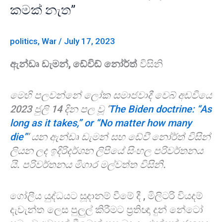
තාක්”
කමක් නැත”
හෝ
“කොපමණ
politics
,
War
/
July 17, 2023
මැරුණත්
කමක්
ඇන්ඩෘ ඩැමන්, ඩේවිඩ් නෝර්ත්
විසිනි
නැත”
මෙහි පලවන්නේ ලෝක සමාජවාදී වෙබ් අඩවියේ
2023 ජුලි 14 දින පල වූ ‘
The Biden doctrine: “As
long as it takes,” or “No matter how many
die”
‘ යන ඇන්ඩෘ ඩැමන් සහ ඩේවි් නෝර්ත් විසින්
ලියන ලද ඉදිරිදර්ශන ලිපියේ සිංහල පරිවර්තනය
යි. පරිවර්තනය මිගාර මල්වත්ත විසිනි.
ගෝලීය යුද්ධයට සූදානම් වීමේ දී , මිලිටරි වියදම්
දැවැන්ත ලෙස පුලුල් කිරීමට ප්‍රතිඥා දුන් නේටෝ