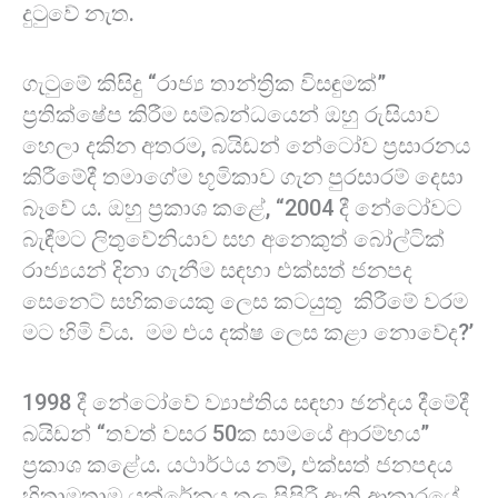
දුටුවේ නැත.
ගැටුමේ කිසිදු “රාජ්‍ය තාන්ත්‍රික විසඳුමක්”
ප්‍රතික්ෂේප කිරීම සම්බන්ධයෙන් ඔහු රුසියාව
හෙලා දකින අතරම, බයිඩන් නේටෝව ප්‍රසාරනය
කිරීමේදී තමාගේම භූමිකාව ගැන පුරසාරම් දෙසා
බෑවේ ය. ඔහු ප්‍රකාශ කළේ, “2004 දී නේටෝවට
බැඳීමට ලිතුවේනියාව සහ අනෙකුත් බෝල්ටික්
රාජ්‍යයන් දිනා ගැනීම සඳහා එක්සත් ජනපද
සෙනෙට් සභිකයෙකු ලෙස කටයුතු කිරීමේ වරම
මට හිමි විය. මම එය දක්ෂ ලෙස කළා නොවේද?’
1998 දී නේටෝවේ ව්‍යාප්තිය සඳහා ඡන්දය දීමේදී
බයිඩන් “තවත් වසර 50ක සාමයේ ආරම්භය”
ප්‍රකාශ කළේය. යථාර්ථය නම්, එක්සත් ජනපදය
හිතාමතාම යුක්රේනය තුල පිපිරී ඇති ආකාරයේ