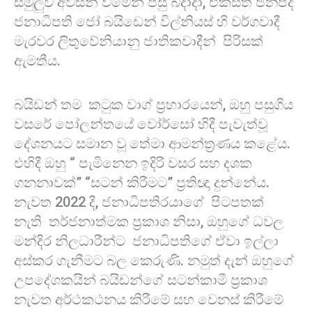
සමුලුව අවසන් වීමෙන් පසු බදාදා, එක්සත් ජනපද
ජනාධිපති ජෝ බයිඩෙන් විල්නියස් හි වර්ගවාදී
මැරවර ලිතුවේනියානු ජාතිකවාදීන් පිරිසක්
ඇමතීය.
බයිඩන් තම කටුක වාග් ප්‍රහාරයෙන්, ඔහු පසුගිය
වසරේ පෝලන්තයේ වෝර්සෝ හිදී පැවැත්වූ
දේශනයට සමාන වූ තේමා ආමන්ත්‍රණය කළේය.
එහිදී ඔහු “ පැමිනෙන ඉදිරි වසර සහ දශක
ගනනාවක්” “සටන් කිරීමට” ප්‍රතිඥා දුන්නේය.
නැවත 2022 දී, ජනාධිපතිරයාගේ පිටපතක්
නැති තර්ජනාත්මක ප්‍රකාශ නිසා, ඔහුගේ ධවල ​​
මන්දිර නිලධාරීන්ට ජනාධිපතිගේ ඒවා ඉල්ලා
අස්කර ගැනීමට බල කෙරුණි. නමුත් දැන් ඔහුගේ
උපදේශකයින් බයිඩන්ගේ සටන්කාමී ප්‍රකාශ
නැවත අර්ථකථනය කිරීමේ සහ වෙනස් කිරීමේ