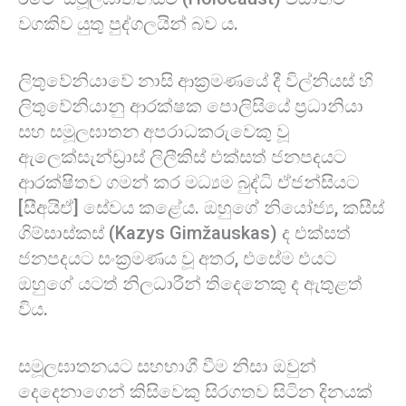
වගකිව යුතු පුද්ගලයින් බව ය.
ලිතුවේනියාවේ නාසි ආක්‍රමණයේ දී විල්නියස් හි
ලිතුවේනියානු ආරක්ෂක පොලිසියේ ප්‍රධානියා
සහ සමූලඝාතන අපරාධකරුවෙකු වූ
ඇලෙක්සැන්ඩ්‍රාස් ලිලීකිස් එක්සත් ජනපදයට
ආරක්ෂිතව ගමන් කර මධ්‍යම බුද්ධි ඒජන්සියට
[සීඅයිඒ] සේවය කළේය. ඔහුගේ නියෝජ්‍ය, කසීස්
ගිම්සාස්කස් (Kazys Gimžauskas) ද එක්සත්
ජනපදයට සංක්‍රමණය වූ අතර, එසේම එයට
ඔහුගේ යටත් නිලධාරීන් තිදෙනෙකු ද ඇතුළත්
විය.
සමූලඝාතනයට සහභාගී වීම නිසා ඔවුන්
දෙදෙනාගෙන් කිසිවෙකු සිරගතව සිටින දිනයක්