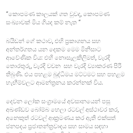
“කොපමණ කාලයක් ගත වුවද, කොපමණ
සංඛ්‍යාවක් මිය ගියද කම් නැත “
බයිඩන් ගේ කථාව, එහි ප්‍රකාශනය සහ
අන්තර්ගතය යන දෙකම මෙම මිනිසාට
ආවේණික විය: එහි නොසැලකිලිමත්, වැරදි
තොරතුරු, වැරදි වචන සහ වැරදි ව්‍යාකරණ පිරී
තිබුණි. එය පහළම බුද්ධිමය මට්ටමට සහ පහළම
හැඟීම්වලට ආමන්ත්‍රනය කරන්නක් විය.
දෙවන ලෝක සංග්‍රාමයේ අවසානයෙන් පසු
අඛණ්ඩව බෝම්බ හෙලා රටවල් අස්ථාවර කර,
අනෙකුත් රටවල් ආක්‍රමණය කර ඇති එක්සත්
ජනපදය ප්‍රජාතන්ත්‍රවාදය සහ සාමය සඳහා