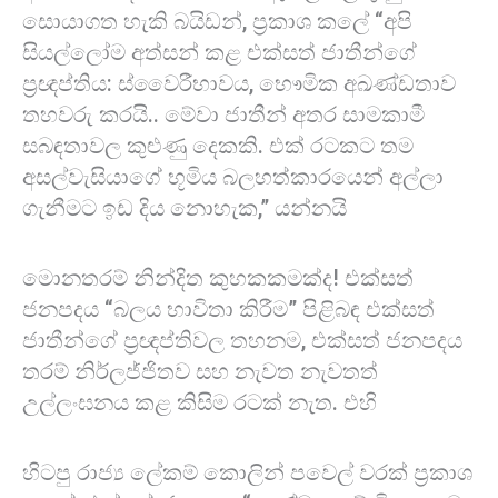
සොයාගත හැකි බයිඩන්, ප්‍රකාශ කලේ “අපි
සියල්ලෝම අත්සන් කළ එක්සත් ජාතීන්ගේ
ප්‍රඥප්තිය: ස්වෛරීභාවය, භෞමික අඛණ්ඩතාව
තහවරු කරයි.. මේවා ජාතීන් අතර සාමකාමී
සබඳතාවල කුළුණු දෙකකි. එක් රටකට තම
අසල්වැසියාගේ භූමිය බලහත්කාරයෙන් අල්ලා
ගැනීමට ඉඩ දිය නොහැක,” යන්නයි
මොනතරම් නින්දිත කුහකකමක්ද! එක්සත්
ජනපදය “බලය භාවිතා කිරීම” පිළිබඳ එක්සත්
ජාතීන්ගේ ප්‍රඥප්තිවල තහනම, එක්සත් ජනපදය
තරම් නිර්ලජ්ජිතව සහ නැවත නැවතත්
උල්ලංඝනය කළ කිසිම රටක් නැත. එහි
හිටපු රාජ්‍ය ලේකම් කොලින් පවෙල් වරක් ප්‍රකාශ