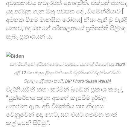
අවශ්‍යතාවය තවදුරටත් නොදකිති. එක්සත් ජනපද
යුද අරමුනු ගැන ඔහු පවසන දේ , ඩිමෙන්ශියාව [
අමතක වීමේ මානසික රෝගය] නිසා ඇති වූ වැරදි
නොව, අද ඔහුගේ පරිපාලනයේ ප්‍රතිපත්ති පිලිබඳ
සැබෑ ප්‍රකාශයන් ය.
ජනාධිපති ජෝ බයිඩන් නේටෝ සමුළුවට සහභාගී වීමෙන් පසු 2023
ජූලි 12 වන බදාදා ලිතුවේනියාවේ විල්නියස් හි විල්නියස් විශ්ව
විද්‍යාලයේදී කතා කරයි. [AP Photo/Susan Walsh]
විල්නියස් හි කතා කරමින් බිඩෙන් ප්‍රකාශ කලේ,
“යුක්රේනය සඳහා අපගේ කැපවීම දුර්වල
නොවනු ඇත. අපි විමුක්තිය සහ නිදහස
වෙනුවෙන් අද, හෙට, සහ එයට ගතවන තාක්
කල් පෙනී සිටිමු.”.