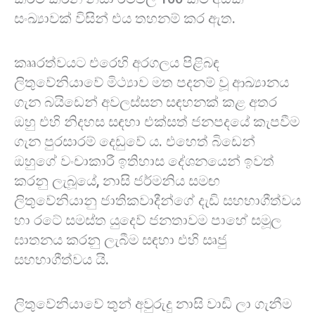
සංඛ්‍යාවක් විසින් එය තහනම් කර ඇත.
කෲරත්වයට එරෙහි අරගලය පිළිබඳ
ලිතුවේනියාවේ මිථ්‍යාව මත පදනම් වූ ආඛ්‍යානය
ගැන බයිඩෙන් අවලස්සන සඳහනක් කළ අතර
ඔහු එහි නිදහස සඳහා එක්සත් ජනපදයේ කැපවීම
ගැන පුරසාරම් දෙඩුවේ ය. එහෙත් බිඩෙන්
ඔහුගේ වංචාකාරී ඉතිහාස දේශනයෙන් ඉවත්
කරනු ලැබූයේ, නාසි ජර්මනිය සමඟ
ලිතුවේනියානු ජාතිකවාදීන්ගේ දැඩි සහභාගීත්වය
හා රටේ සමස්ත යුදෙව් ජනතාවම පාහේ සමූල
ඝාතනය කරනු ලැබීම සඳහා එහි සෘජු
සහභාගීත්වය යි.
ලිතුවේනියාවේ තුන් අවුරුදු නාසි වාඩි ලා ගැනීම