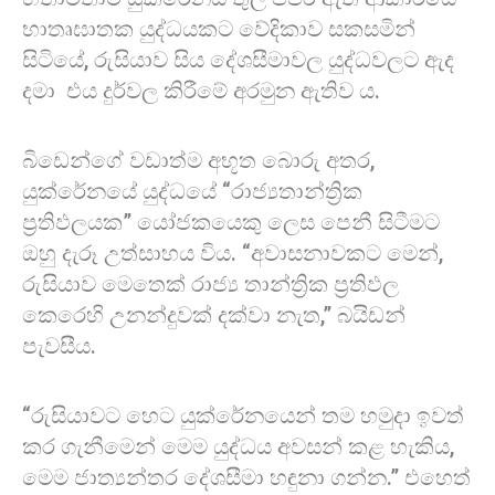
භාතෘඝාතක යුද්ධයකට වේදිකාව සකසමින්
සිටියේ, රුසියාව සිය දේශසීමාවල යුද්ධවලට ඇද
දමා එය දුර්වල කිරීමේ අරමුන ඇතිව ය.
බිඩෙන්ගේ වඩාත්ම අභූත බොරු අතර,
යුක්රේනයේ යුද්ධයේ “රාජ්‍යතාන්ත්‍රික
ප්‍රතිඵලයක” යෝජකයෙකු ලෙස පෙනී සිටීමට
ඔහු දැරූ උත්සාහය විය. “අවාසනාවකට මෙන්,
රුසියාව මෙතෙක් රාජ්‍ය තාන්ත්‍රික ප්‍රතිඵල
කෙරෙහි උනන්දුවක් දක්වා නැත,” බයිඩන්
පැවසීය.
“රුසියාවට හෙට යුක්රේනයෙන් තම හමුදා ඉවත්
කර ගැනීමෙන් මෙම යුද්ධය අවසන් කළ හැකිය,
මෙම ජාත්‍යන්තර දේශසීමා හඳුනා ගන්න.” එහෙත්