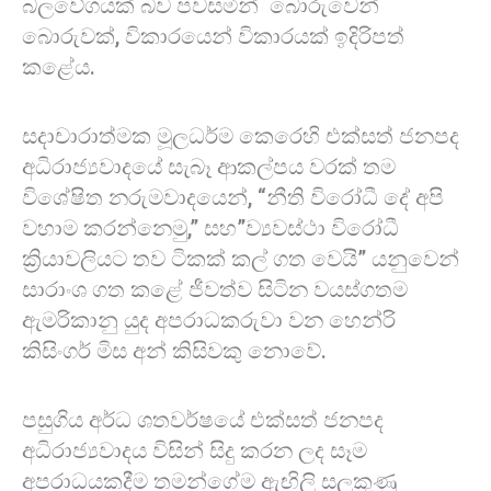
බලවේගයක් බව පවසමින් බොරුවෙන්
බොරුවක්, විකාරයෙන් විකාරයක් ඉදිරිපත්
කළේය.
සදාචාරාත්මක මූලධර්ම කෙරෙහි එක්සත් ජනපද
අධිරාජ්‍යවාදයේ සැබෑ ආකල්පය වරක් තම
විශේෂිත නරුමවාදයෙන්, “නීති විරෝධී දේ අපි
වහාම කරන්නෙමු,” සහ”ව්‍යවස්ථා විරෝධී
ක්‍රියාවලියට තව ටිකක් කල් ගත වෙයි” යනුවෙන්
සාරාංශ ගත කළේ ජීවත්ව සිටින වයස්ගතම
ඇමරිකානු යුද අපරාධකරුවා වන හෙන්රි
කිසිංගර් මිස අන් කිසිවකු නොවේ.
පසුගිය අර්ධ ශතවර්ෂයේ එක්සත් ජනපද
අධිරාජ්‍යවාදය විසින් සිදු කරන ලද සෑම
අපරාධයකදීම තමන්ගේම ඇඟිලි සලකුණු