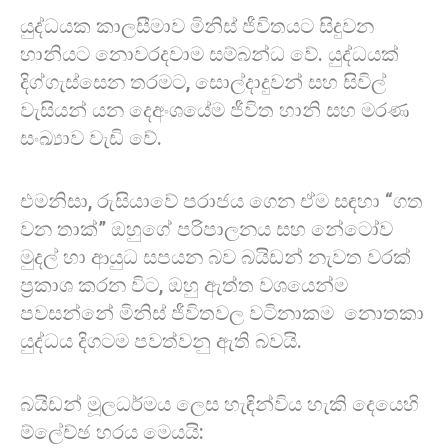
යුද්ධයක කාලසීමාව මිනිස් ජීවිතයට සිදුවන
හානියට නොවරදවාම සම්බන්ධ වේ. යුද්ධයක්
දිග්ගැස්සෙන තරමට, සොල්දාදුවන් සහ සිවිල්
වැසියන් යන දෙඅංශයේම ජීවිත හානි සහ මරණ
සංඛ්‍යාව වැඩි වේ.
එමනිසා, රුසියාවේ පරාජය ගෙන ඒම සඳහා “ගත
වන තාක්” ඔහුගේ පරිපාලනය සහ නේටෝව
මුදල් හා ආයුධ සපයන බව බයිඩන් නැවත වරක්
ප්‍රකාශ කරන විට, ඔහු ඇත්ත වශයෙන්ම
පවසන්නේ මිනිස් ජීවිතවල වටිනාකම නොතකා
යුද්ධය දිගටම පවත්වනු ඇති බවයි.
බයිඩන් මූලධර්මය ලෙස හැඳින්විය හැකි දෙයෙහි
ම්ලේච්ඡ හරය මෙයයි: