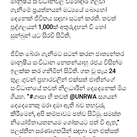
මානුෂීය සංවිධානවල වීරෝදාර ගලවා
ගැනීමේ ප්‍රයත්නයන් මධ්‍යයේ බොහෝ
දෙනෙක් ජීවිතය සඳහා සටන් කරති. තවත්
පුද්ගලයන් 1,000ක් අතුරුදහන් වී හෝ
සුන්බුන් යට සිරවී සිටිති.
ජීවිත බේරා ගැනීමට සටන් කරන ජාත්‍යන්තර
මානුෂීය සංවිධාන නෙතන්යාහු රජය විසින්ම
ඉලක්ක කර ගනිමින් සිටිති. ගත වූ පැය 24
තුළ ගුවන් ප්‍රහාරවලින් එක්සත් ජාතීන්ගේ
සංවිධානයේ තවත් නිලධාරීන් දෙදෙනෙක් මිය
ගියහ. “#ගාසා හි තවත් @UNRWA සගයන්
දෙදෙනෙකු මරා දමා ඇති බව තහවුරු
කිරීමෙන්, අපි කම්පාවට පත්ව සිටිමු. සමස්ත
නියෝජිතායතනයම ශෝකයට පත් වී ඇත,”
පලස්තීන සරණාගතයින් සඳහා වන එක්සත්