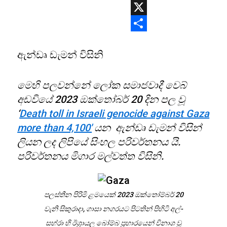
WhatsApp
X
Share
ඇන්ඩෘ ඩැමන් විසිනි
මෙහි පලවන්නේ ලෝක සමාජවාදී වෙබ්
අඩවියේ 2023 ඔක්තෝබර් 20 දින පල වූ
‘
Death toll in Israeli genocide against Gaza
more than 4,100′
යන ඇන්ඩෘ ඩැමන් විසින්
ලියන ලද ලිපියේ සිංහල පරිවර්තනය යි.
පරිවර්තනය මිගාර මල්වත්ත විසිනි.
පලස්තීන පිරිමි ළමයෙක් 2023 ඔක්තෝම්බර් 20
වැනි සිකුරාදා, ගාසා නගරයට පිටතින් පිහිටි අල්-
සහ්රා හි ඊශ්‍රායල බෝම්බ ප්‍රහාරයෙන් විනාශ වූ