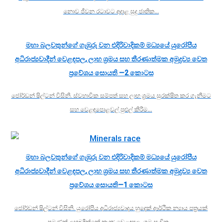
නොව ජීවන රටාවට අදාළ සුදු ජාතික…
මහා බලවතුන්ගේ ගැඹුරු වන එදිරිවාදිකම් මධ්‍යයේ යුරෝපීය
අධිරාජ්‍යවාදීන් වෙළඳපල, ලාභ ශ්‍රමය සහ තීරණාත්මක අමුද්‍රව්‍ය වෙත
ප්‍රවේශය සොයති —2 කොටස
ජෝර්ඩන් ෂිල්ටන් විසිනි. ස්වභාවික සම්පත් සහ ලාභ ශ්‍රමය සුරක්ෂිත කර ගැනීමට
සහ වෙළඳපොළවල් පුළුල් කිරීම…
මහා බලවතුන්ගේ ගැඹුරු වන එදිරිවාදිකම් මධ්‍යයේ යුරෝපීය
අධිරාජ්‍යවාදීන් වෙළඳපල, ලාභ ශ්‍රමය සහ තීරණාත්මක අමුද්‍රව්‍ය වෙත
ප්‍රවේශය සොයති—1 කොටස
ජෝර්ඩන් ෂිල්ටන් විසිනි. යුරෝපීය අධිරාජ්‍යවාදය හුදෙක් ආර්ථික න්‍යාය පත්‍රයක්
පමණක් ලුහුබඳින්නේ නැත; වෙළඳපල, ශ්‍රම සංචිත,…