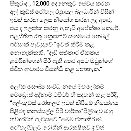
සිකුරාදා, 12,000 දෙනෙකුට සේවය කරන
අල්-කුඩ්ස් රෝහල ඊශ්‍රායල බලධාරීන් විසින්
ඉවත් කරන ලෙස නියෝග කරන ලද අතර,
එය ද ඉලක්ක කරනු ඇතැයි අපේක්ෂා කෙරේ.
පලස්තීන රතු ක්‍රෙසන්ට් සංගමයේ නෙබල්
ෆර්සාක් පැවසුවේ “ඉවත් කිරීම කළ
නොහැක්කකි. “දැඩි සත්කාර ඒකකය
ළමයින්ගෙන් පිරී ඇති අතර අපට ඔවුන්ගේ
ජීවිත ආධාරය විසන්ධි කළ නොහැක.”
ලෝක සෞඛ්‍ය සංවිධානයේ මහලේකම්
ටෙඩ්‍රොස් අද්නාම් ට්විටර් හි සදහන් කළ පරිදි,
“අල්-කුඩ්ස් රෝහලට ඉවත් කිරීමේ නියෝගය
පිළිබඳ කනස්සල්ල පිරි වාර්තා”පිලිබදව ඔහු
තවදුරටත් පැවසුවේ “මෙම ජනාකීර්ණ
රෝහල්වලට රෝගීන් ආරක්ෂිතව ඉවත්