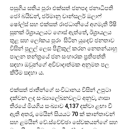
පසුගිය සතිය පුරා එක්සත් ජනපද ජනාධිපති
ජෝ බයිඩන්, ජර්මානු චාන්සලර් ඔලාෆ්
ෂෝල්ස් සහ එක්සත් රාජධානියේ අගමැති රිෂි
සුනක් ඊශ්‍රායලයට ගොස් ඇත්තේ, ඊශ්‍රායලය
තුළ සහ ලෝකය පුරා සිටින යුදෙව් ජනතාව
විසින් පුලුල් ලෙස පිළිකුල් කරන නෙතන්යාහු
පාලන තන්ත්‍රයේ ජන සංහාරක ප්‍රතිපත්ති
සඳහා ඔවුන්ගේ අවිවාදාත්මක අනුමත පල
කිරීම සඳහා ය.
එක්සත් ජාතීන්ගේ සංවිධානය විසින් උපුටා
දක්වන ලද සංඛ්‍යාලේඛනවලට අනුව, ගාසා
තීරයේ මියගිය සංඛ්‍යාව 4,137 දක්වා ළඟා වී
ඇති අතර, මෙයින් සියයට 70 ක් කාන්තාවන්
සහ ළමයින් වේ.ස්වේච්ඡා සේවකයන්ගේ සහ