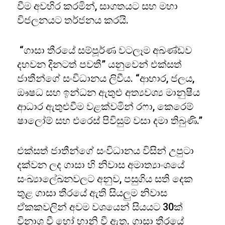
වීම අවහිර කරමින්, සාගතයට සහ මහා
විජලනයට තර්ජනය කරයි.
“ගාසා තීරයේ සම්පූර්ණ වටලෑම අඛණ්ඩව
දහවන දිනටත් පවතී” යනුවෙන් එක්සත්
ජාතීන්ගේ සංවිධානය ලිවීය. “ආහාර, ජලය,
ඖෂධ සහ ඉන්ධන ඇතුළු අත්‍යවශ්‍ය මානුෂීය
ආධාර ඇතුළුවීම වළක්වමින් රෆා, කෙරෙම්
ෂාලෝම් සහ එරෙස් පිවිසුම් වසා දමා තිබුණි.”
එක්සත් ජාතීන්ගේ සංවිධානය විසින් උපුටා
දක්වන ලද ගාසා හි නිවාස අමාත්‍යාංශයේ
සංඛ්‍යාලේඛනවලට අනුව, පසුගිය සති දෙක
තුළ ගාසා තීරයේ ඇති සියලුම නිවාස
ඒකකවලින් අවම වශයෙන් සියයට 30ක්
විනාශ වී හෝ හානි වී ඇත. ගාසා තීරයේ