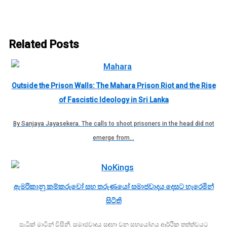
Related Posts
Outside the Prison Walls: The Mahara Prison Riot and the Rise
of Fascistic Ideology in Sri Lanka
By Sanjaya Jayasekera. The calls to shoot prisoners in the head did not
emerge from…
ඇමරිකානු කම්කරුවෝ සහ තරුණයෝ සමාජවාදය දෙසට හැරෙමින්
සිටිති
පැට්‍රික් මාටින් විසිනි. සමාජවාදය සඳහා වන සහයෝගය ආර්ථික තත්ත්වයට