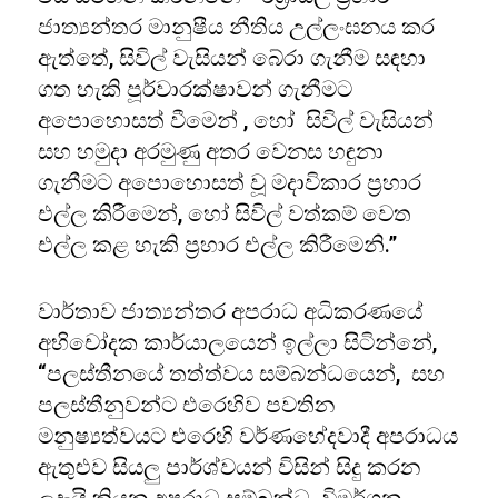
ජාත්‍යන්තර මානුෂීය නීතිය උල්ලංඝනය කර
ඇත්තේ, සිවිල් වැසියන් බේරා ගැනීම සඳහා
ගත හැකි පූර්වාරක්ෂාවන් ගැනීමට
අපොහොසත් වීමෙන් , හෝ සිවිල් වැසියන්
සහ හමුදා අරමුණු අතර වෙනස හඳුනා
ගැනීමට අපොහොසත් වූ මදාවිකාර ප්‍රහාර
එල්ල කිරීමෙන්, හෝ සිවිල් වත්කම් වෙත
එල්ල කළ හැකි ප්‍රහාර එල්ල කිරීමෙනි.”
වාර්තාව ජාත්‍යන්තර අපරාධ අධිකරණයේ
අභිචෝදක කාර්යාලයෙන් ඉල්ලා සිටින්නේ,
“පලස්තීනයේ තත්ත්වය සම්බන්ධයෙන්, සහ
පලස්තීනුවන්ට එරෙහිව පවතින
මනුෂ්‍යත්වයට එරෙහි වර්ණභේදවාදී අපරාධය
ඇතුළුව සියලු පාර්ශ්වයන් විසින් සිදු කරන