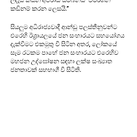
ලදැයි කියන අපරාධ සම්බන්ධ විමර්ශන
කඩිනම් කරන ලෙසයි.”
සියලුම අධිරාජ්‍යවාදී ආන්ඩු පලස්තීනුවන්ට
එරෙහි ඊශ්‍රායලයේ ජන සංහාරයට සහයෝගය
දැක්වීමට එකමුතු වී සිටින අතර, ලෝකයේ
සෑම රටකම පාහේ ජන සංහාරයට එරෙහිව
මහජන උද්ඝෝෂන සඳහා ලක්ෂ සංඛ්‍යාත
ජනතාවක් සහභාගී වී සිටිති.