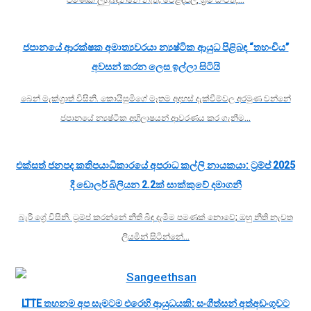
ජපානයේ ආරක්ෂක අමාත්‍යවරයා න්‍යෂ්ටික ආයුධ පිළිබඳ “තහංචිය”
අවසන් කරන ලෙස ඉල්ලා සිටියි
බෙන් මැක්ග්‍රාත් විසිනි. කොයිසුමිගේ මෑතම අදහස් දැක්වීම්වල අරමුණ වන්නේ
ජපානයේ න්‍යෂ්ටික අභිලාෂයන් ආවරණය කර ගැනීම…
එක්සත් ජනපද කතිපයාධිකාරයේ අපරාධ කල්ලි නායකයා: ට්‍රම්ප් 2025
දී ඩොලර් බිලියන 2.2ක් සාක්කුවේ දමාගනී
බැරී ග්‍රේ විසිනි. ට්‍රම්ප් කරන්නේ නීති බිඳ දැමීම පමණක් නොවේ; ඔහු නීති නැවත
ලියමින් සිටින්නේ…
LTTE තහනම අප සැමටම එරෙහි ආයුධයකි: සංගීත්සන් අත්අඩංගුවට