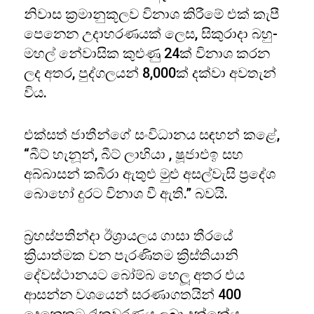
නිවාස ක්‍රමානුකූලව විනාශ කිරීමේ එක් කැපී
පෙනෙන උදාහරණයක් ලෙස, සිකුරාදා බහු-
මහල් නේවාසික කුළුණු 24ක් විනාශ කරන
ලද අතර, පුද්ගලයන් 8,000ක් දක්වා අවතැන්
විය.
එක්සත් ජාතීන්ගේ සංවිධානය සඳහන් කළේ,
“බීට් හැනූන්, බීට් ලාහියා , ෂූජාඑඉ සහ
අබ්බාසන් කබීරා ඇතුළු මුළු අසල්වැසි ප්‍රදේශ
බොහෝ දුරට විනාශ වී ඇති.” බවයි.
බ්‍රහස්පතින්දා ඊශ්‍රායලය ගාසා තීරයේ
ක්‍රියාත්මක වන පැරණිතම ක්‍රිස්තියානි
දේවස්ථානයට බෝම්බ හෙලූ අතර එය
ආසන්න වශයෙන් සරණාගතයින් 400