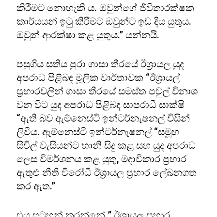
කිරීමට නොහැකි ය. ඔවුන්ගේ ජීවිතාරක්ෂක
කාර්යයන් ඉටු කිරීමට ඔවුන්ට ඉඩ දිය යුතුය.
ඔවුන් ආරක්ෂා කළ යුතුය.” යන්නයි.
පසුගිය සතිය පුරා ගාසා තීරයේ ඊශ්‍රායල යුද
අපරාධ පිළිබඳ මූලික වාර්තාවක “ඊශ්‍රායල්
ප්‍රහාරවලින් ගාසා තීරයේ සමස්ත පවුල් විනාශ
වන විට යුද අපරාධ පිළිබඳ සාපරාධී සාක්ෂි
“ඇති බව ඇම්නෙස්ටි ඉන්ටර්නැෂනල් විසින්
ලිවීය. ඇම්නෙස්ටි ඉන්ටර්නැෂනල් “සමූහ
සිවිල් වැසියන්ට හානි සිදු කළ සහ යුද අපරාධ
ලෙස විමර්ශනය කළ යුතු, මදාවිකාර ප්‍රහාර
ඇතුළු නීති විරෝධී ඊශ්‍රායල ප්‍රහාර ලේඛනගත
කර ඇත.”
එය සටහන් කරන්නේ ” ඊශ්‍රායල ප්‍රහාර