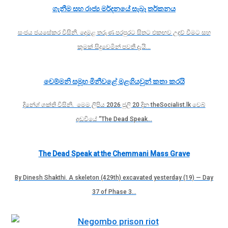
ගැනීම සහ රාජ්‍ය මර්දනයේ සැබෑ තර්කනය
සංජය ජයසේකර විසිනි. දෙමළ තරුණ පරපුරට සිතට එකඟව උදව් වීමට සහ
කුමක් සිදුවෙමින් පවතී දැයි…
චෙම්මනි සමූහ මිනීවළේ මළගියවුන් කතා කරයි
දිනේශ් ශක්ති විසිනි. මෙම ලිපිය 2026 ජුලි 20 දින theSocialist.lk වෙබ්
අඩවියේ “The Dead Speak…
The Dead Speak at the Chemmani Mass Grave
By Dinesh Shakthi. A skeleton (429th) excavated yesterday (19) — Day
37 of Phase 3…