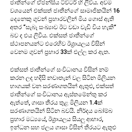
ජාතීන්ගේ ඒජන්සිය ට්විටර් හි ලිවීය. අවම
වශයෙන් එක්සත් ජාතීන්ගේ සාමාජිකයින් 16
දෙනෙකු ගුවන් ප්‍රහාරවලින් මිය ගොස් ඇති
අතර “සැබෑ සංඛ්‍යාව ඊට වඩා වැඩි විය හැකි”
බව ද එය ලිවීය. එක්සත් ජාතීන්ගේ
ස්ථාපනයන්ට එරෙහිව ඊශ්‍රායලය විසින්
වෙනම ගුවන් ප්‍රහාර 33ක් එල්ල කර ඇත.
එක්සත් ජාතීන්ගේ සංවිධානය විසින් නම්
කරන ලද හදිසි නවාතැන් වල සිටින මිලියන
භාගයක් වන සරණාගතයින් ඇතුළු, එක්සත්
ජාතීන්ගේ සංවිධානය ඇස්තමේන්තු කර
ඇත්තේ, ගාසා තීරය තුළ මිලියන 1.4ක්
සරණාගතයින් සිටින බවයි. නිර්දය බෝම්බ
ප්‍රහාර මධ්‍යයේ, ඊශ්‍රායලය සියලු ආහාර,
ඉන්ධන සහ ජලය ගාසා විසින් තීරයට ඇතුළු