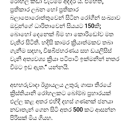
රෝහල් කඩා වැටීමේ අද්දර ය. එහෙත්,
ප්‍රතිකාර ලබන හෝ ප්‍රතිකාර
බලාපොරොත්තුවෙන් සිටින රෝගීන් සංඛ්‍යාව
ඔවුන්ගේ ධාරිතාවෙන් සියයට 150කි;
බොහෝ දෙනෙක් බිම හා කොරිඩෝව මත
වැතිර සිටිති. හදිසි කාමර ක්‍රියාත්මකව තබා
ගැනීම සඳහා, විෂබීජහරණය සහ ඩයලිසිස්
වැනි අත්‍යවශ්‍ය ක්‍රියා පටිපාටි ඉක්මනින් නතර
වීමට ඉඩ ඇත.” යන්නයි.
අඟහරුවාදා ඊශ්‍රායලය උතුරු ගාසා තීරයේ
ක්‍රිස්තියානි රෝහලකට බෝම්බ ප්‍රහාරයක්
එල්ල කළ අතර එහිදී දහස් ගණනක් ජනයා
නවාතැන් ගෙන සිටි අතර 500 කට ආසන්න
පිරිසක් මිය ගියහ.