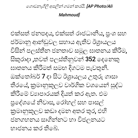
ගොඩනැගිලි අසලින් ගමන් කරයි. [AP Photo/Ali
Mahmoud]
එක්සත් ජනපදය, එක්සත් රාජධානිය, ප්‍රංශ සහ
ජර්මානු ආන්ඩුවල සහාය ඇතිව ඊශ්‍රායලය
විසින් පලස්තීන ජනතාව සමූල ඝාතනය කිරීම,
සිකුරාදා ,තවත් පලස්තීනුවන් 352 දෙනෙකු
ඝාතනය කිරීමත් සමඟ දිගටම පැවතුනි.
ඔක්තෝබර් 7 දා සිට ඊශ්‍රායලය උතුරු ගාසා
තීරයේ, ක්‍රමානුකූලව වාර්ගික වශයෙන් සුද්ධ
කිරීමේ ව්‍යාපාරයක් දියත් කර ඇත. එම
ප්‍රදේශයේ නිවාස, රෝහල් සහ පාසල්
ක්‍රමානුකූලව කඩා දමන අතර තුර, එහි
ජනගහනය සාගින්නට හා විජලනයට
භාජනය කර තිබේ.