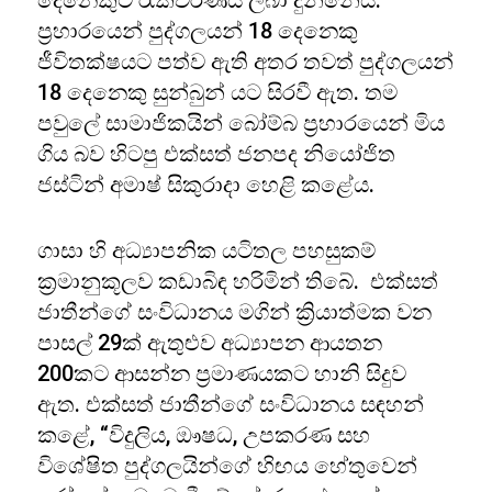
දෙනෙකුට රැකවරණය ලබා දුන්නේය.
ප්‍රහාරයෙන් පුද්ගලයන් 18 දෙනෙකු
ජීවිතක්ෂයට පත්ව ඇති අතර තවත් පුද්ගලයන්
18 දෙනෙකු සුන්බුන් යට සිරවී ඇත. තම
පවුලේ සාමාජිකයින් බෝම්බ ප්‍රහාරයෙන් මිය
ගිය බව හිටපු එක්සත් ජනපද නියෝජිත
ජස්ටින් අමාෂ් සිකුරාදා හෙළි කළේය.
ගාසා හි අධ්‍යාපනික යටිතල පහසුකම්
ක්‍රමානුකූලව කඩාබිඳ හරිමින් තිබේ. එක්සත්
ජාතීන්ගේ සංවිධානය මගින් ක්‍රියාත්මක වන
පාසල් 29ක් ඇතුළුව අධ්‍යාපන ආයතන
200කට ආසන්න ප්‍රමාණයකට හානි සිදුව
ඇත. එක්සත් ජාතීන්ගේ සංවිධානය සඳහන්
කළේ, “විදුලිය, ඖෂධ, උපකරණ සහ
විශේෂිත පුද්ගලයින්ගේ හිඟය හේතුවෙන්