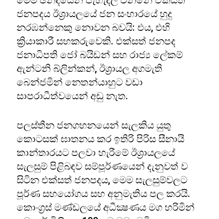
මෙම ඡන්දයෙන් පැහැදිලි වන්නේ එක්සත්
ජනපදය ඊශ්‍රායලයේ ජන සංහාරයේ හුදු
නරඹන්නෙකු නොවන බවයි: එය, එහි
ක්‍රියාකාරී සහකරුවෙකි. එක්සත් ජනපද
ජනාධිපති ජෝ බයිඩන් සහ රාජ්‍ය ලේකම්
ඇන්ටනි බ්ලින්කන්, ඊශ්‍රායල අගමැති
බෙන්ජමින් නෙතන්යාහුට වඩා
සාපරාධීත්වයෙන් අඩු නැත.
පලස්තීන ජනගහනයෙන් සැලකිය යුතු
කොටසක් ඝාතනය කර ඉතිරි පිරිස සීනායි
කාන්තාරයට පලවා හැරීමේ ඊශ්‍රායලයේ
සැලසුම් පිළිබඳව සම්පූර්ණයෙන් දැනුවත් ව
සිටින එක්සත් ජනපදය, මෙම සැලසුම්වලට
පූර්ණ සහයෝගය සහ අනුමැතිය පල කරයි.
කොංග‍්‍රස් මණ්ඩලයේ අධීක්‍ෂණය මග හරිමින්