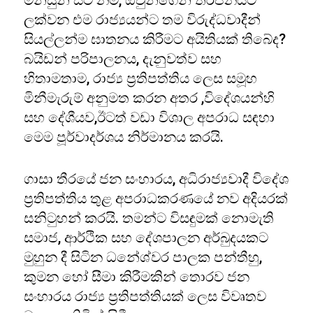
මිනිසුන් සිටී නම්, ඔවුන්ගෙන් තර්ජනයට
ලක්වන එම රාජ්‍යයන්ට තම විරුද්ධවාදීන්
සියල්ලන්ම ඝාතනය කිරීමට අයිතියක් තිබේද?
බයිඩන් පරිපාලනය, දැනුවත්ව සහ
හිතාමතාම, රාජ්‍ය ප්‍රතිපත්තිය ලෙස සමූහ
මිනීමැරුම් අනුමත කරන අතර ,විදේශයන්හි
සහ දේශීයව,ඊටත් වඩා විශාල අපරාධ සඳහා
මෙම පූර්වාදර්ශය නිර්මානය කරයි.
ගාසා තීරයේ ජන සංහාරය, අධිරාජ්‍යවාදී විදේශ
ප්‍රතිපත්තිය තුළ අපරාධකරණයේ නව අදියරක්
සනිටුහන් කරයි. තමන්ට විසඳුමක් නොමැති
සමාජ, ආර්ථික සහ දේශපාලන අර්බුදයකට
මුහුන දී සිටින ධනේශ්වර පාලක පන්තීහු,
කුමන හෝ සීමා කිරීමකින් තොරව ජන
සංහාරය රාජ්‍ය ප්‍රතිපත්තියක් ලෙස විවෘතව