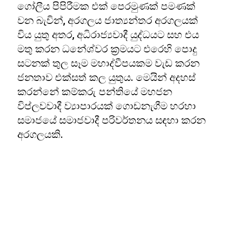
ගෝලීය පිපිරීමක එක් පෙරමුණක් පමණක්
වන බැවින්, අරගලය ජාත්‍යන්තර අරගලයක්
විය යුතු අතර, අධිරාජ්‍යවාදී යුද්ධයට සහ එය
මතු කරන ධනේශ්වර ක්‍රමයට එරෙහි පොදු
සටනක් තුල සෑම මහාද්වීපයකම වැඩ කරන
ජනතාව එක්සත් කල යුතුය. මෙයින් අදහස්
කරන්නේ කම්කරු පන්තියේ මහජන
විප්ලවවාදී ව්‍යාපාරයක් ගොඩනැගීම හරහා
සමාජයේ සමාජවාදී පරිවර්තනය සඳහා කරන
අරගලයකි.