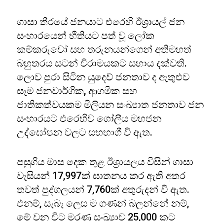
ගාසා තීරයේ ජනයාට එරෙහි ඊශ්‍රායල් ජන
සංහාරයෙන් භීතියට පත් වූ ලෝක
කම්කරුවෝ සහ තරුනයන්ගෙන් අතිමහත්
බහුතරය සටන් විරාමයකට සහාය දක්වති.
ලොව පුරා සිටින යුදෙව් ජනතාව ද ඇතුළුව
සෑම ජනවාර්ගික, ආගමික සහ
ජාතිකත්වයකම මිලියන සංඛ්‍යාත ජනතාව ජන
සංහාරයට එරෙහිව ගෝලීය මහජන
උද්ඝෝෂන වලට සහභාගී වී ඇත.
පසුගිය මාස දෙක තුළ ඊශ්‍රායලය විසින් ගාසා
වැසියන් 17,997ක් ඝාතනය කර ඇති අතර
තවත් පුද්ගලයන් 7,760ක් අතුරුදන් වී ඇත.
එනම්, සැබෑ ලෙස ම ගණන් බලන්නේ නම්,
මේ වන විට මරණ සංඛ්‍යාව 25,000 කට