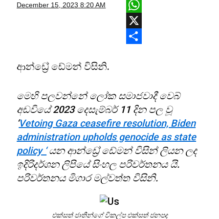
Facebook
December 15, 2023
8:20 AM
WhatsApp
X
Share
ආන්ඩ්‍රේ ඩේමන් විසිනි.
මෙහි පලවන්නේ ලෝක සමාජවාදී වෙබ්
අඩවියේ 2023 දෙසැම්බර් 11 දින පල වූ
‘
Vetoing Gaza ceasefire resolution, Biden
administration upholds genocide as state
policy ‘
යන ආන්ඩ්‍රේ ඩේමන් විසින් ලියන ලද
ඉදිරිදර්ශන ලිපියේ සිංහල පරිවර්තනය යි.
පරිවර්තනය මිගාර මල්වත්ත විසිනි.
එක්සත් ජාතීන්ගේ විකල්ප එක්සත් ජනපද