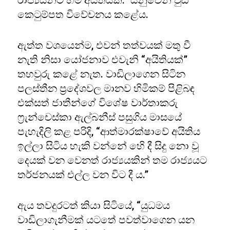
රාජ්‍යයන්ට හිමි අයිතියකි.” යනුවෙන් වුඩ්
කෙටුම්පත විවේචනය කළේය.
ඇත්ත වශයෙන්ම, එවන් තත්වයක් මතු වී
නැති නිසා යෝජනාව එවැනි “අයිතියක්”
තහවුරු කළේ නැත. වාඩිලාගෙන සිටින
පලස්තීන ප්‍රදේශවල මානව හිමිකම් පිළිබඳ
එක්සත් ජාතීන්ගේ විශේෂ වාර්තාකරු
ෆ්‍රැන්චෙස්කා ඇල්බනීස් පසුගිය මාසයේ
පැහැදිලි කළ පරිදි, “ආත්මාරක්ෂාවේ අයිතිය
ඉල්ලා සිටිය හැකි වන්නේ හෙි දී සිදු නො වූ
දෙයක් වන වෙනත් රාජ්‍යයකින් තම රාජ්‍යයට
තර්ජනයක් එල්ල වන විට දී ය.”
ඇය තවදුරටත් කියා සිටියේ, “යුධමය
වාඩිලාගැනීමක් යටතේ පවත්වාගෙන යන