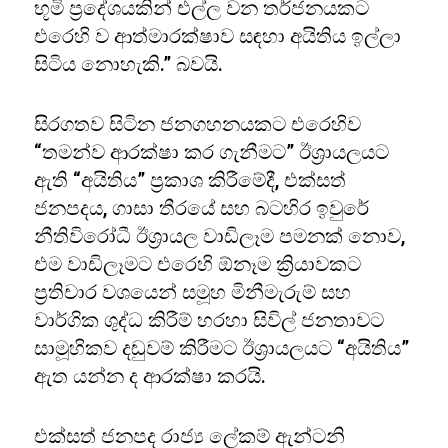
භූමි ප්‍රදේශයකින් එල්ල වන තර්ජනයකට
එරෙහි ව ආත්මාරක්ෂාව සඳහා අයිතිය ඉල්ලා
සිටිය නොහැකි.” බවයි.
සිරගතව සිටින ජනගහනයකට එරෙහිව
“තමන්ව ආරක්ෂා කර ගැනීමට” ඊශ්‍රායලයට
ඇති “අයිතිය” ප්‍රකාශ කිරීමේදී, එක්සත්
ජනපදය, ගාසා තීරයේ සහ බටහිර ඉවුරේ
නීතිවිරෝධී ඊශ්‍රායල වාඩිලෑම පමනක් නොව,
එම වාඩිලෑමට එරෙහි ඕනෑම ක්‍රියාවකට
ප්‍රතිචාර වශයෙන් සමූහ මිනීමැරුම් සහ
වාර්ගික ශුද්ධ කිරීම් හරහා සිවිල් ජනතාවට
සාමූහිකව දඬුවම් කිරීමට ඊශ්‍රායලයට “අයිතිය”
ඇත යන්න ද ආරක්ෂා කරයි.
එක්සත් ජනපද රාජ්‍ය ලේකම් ඇන්ටනි