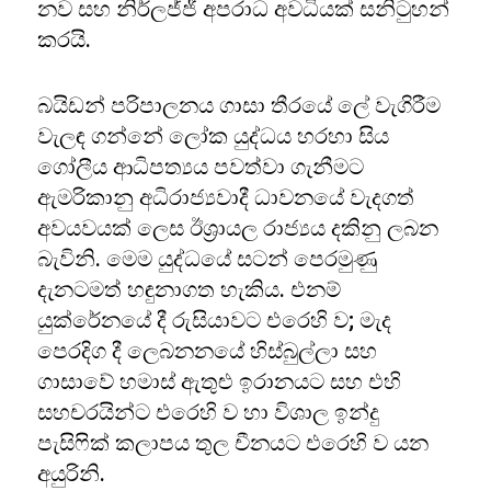
නව සහ නිර්ලජ්ජී අපරාධ අවධියක් සනිටුහන්
කරයි.
බයිඩන් පරිපාලනය ගාසා තීරයේ ලේ වැගිරීම
වැලඳ ගන්නේ ලෝක යුද්ධය හරහා සිය
ගෝලීය ආධිපත්‍යය පවත්වා ගැනීමට
ඇමරිකානු අධිරාජ්‍යවාදී ධාවනයේ වැදගත්
අවයවයක් ලෙස ඊශ්‍රායල රාජ්‍යය දකිනු ලබන
බැවිනි. මෙම යුද්ධයේ සටන් පෙරමුණු
දැනටමත් හඳුනාගත හැකිය. එනම්
යුක්රේනයේ දී රුසියාවට එරෙහි ව; මැද
පෙරදිග දී ලෙබනනයේ හිස්බුල්ලා සහ
ගාසාවේ හමාස් ඇතුළු ඉරානයට සහ එහි
සහචරයින්ට එරෙහි ව හා විශාල ඉන්දු
පැසිෆික් කලාපය තුල චීනයට එරෙහි ව යන
අයුරිනි.