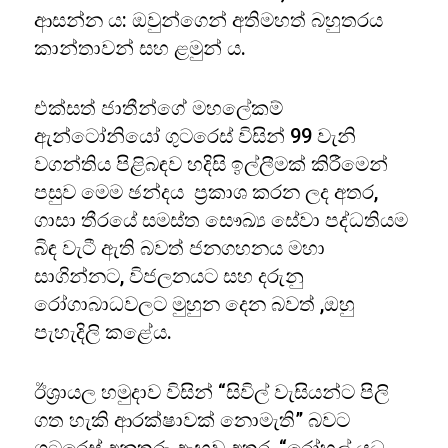
ආසන්න ය: ඔවුන්ගෙන් අතිමහත් බහුතරය
කාන්තාවන් සහ ළමුන් ය.
එක්සත් ජාතීන්ගේ මහලේකම්
ඇන්ටෝනියෝ ගුටරෙස් විසින් 99 වැනි
වගන්තිය පිළිබඳව හදිසි ඉල්ලීමක් කිරීමෙන්
පසුව මෙම ඡන්දය ප්‍රකාශ කරන ලද අතර,
ගාසා තීරයේ සමස්ත සෞඛ්‍ය සේවා පද්ධතියම
බිඳ වැටී ඇති බවත් ජනගහනය මහා
සාගින්නට, විජලනයට සහ දරුනු
රෝගාබාධවලට මුහුන දෙන බවත් ,ඔහු
පැහැදිලි කළේය.
ඊශ්‍රායල හමුදාව විසින් “සිවිල් වැසියන්ට පිලි
ගත හැකි ආරක්ෂාවක් නොමැති” බවට