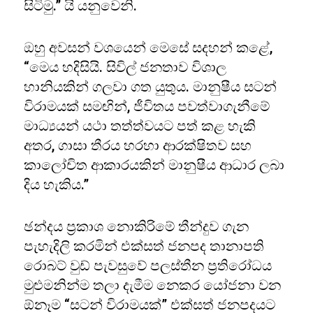
සිටිමු.” යි යනුවෙනි.
ඔහු අවසන් වශයෙන් මෙසේ සදහන් කළේ,
“මෙය හදිසියි. සිවිල් ජනතාව විශාල
හානියකින් ගලවා ගත යුතුය. මානුෂීය සටන්
විරාමයක් සමඟින්, ජීවිතය පවත්වාගැනීමේ
මාධ්‍යයන් යථා තත්ත්වයට පත් කළ හැකි
අතර, ගාසා තීරය හරහා ආරක්ෂිතව සහ
කාලෝචිත ආකාරයකින් මානුෂීය ආධාර ලබා
දිය හැකිය.”
ඡන්දය ප්‍රකාශ නොකිරිමේ තීන්දුව ගැන
පැහැදිලි කරමින් එක්සත් ජනපද තානාපති
රොබට් වුඩ් පැවසුවේ පලස්තීන ප්‍රතිරෝධය
මුළුමනින්ම තලා දැමීම නෙකර යෝජනා වන
ඕනෑම “සටන් විරාමයක්” එක්සත් ජනපදයට