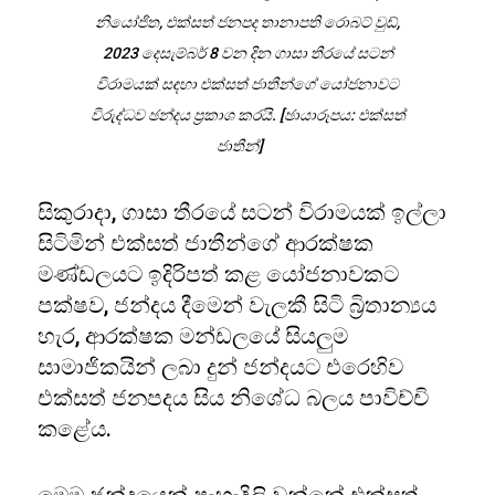
නියෝජිත, එක්සත් ජනපද තානාපති රොබට් වුඩ්,
2023 දෙසැම්බර් 8 වන දින ගාසා තීරයේ සටන්
විරාමයක් සඳහා එක්සත් ජාතීන්ගේ යෝජනාවට
විරුද්ධව ඡන්දය ප්‍රකාශ කරයි. [ඡායාරූපය: එක්සත්
ජාතීන්]
සිකුරාදා, ගාසා තීරයේ සටන් විරාමයක් ඉල්ලා
සිටිමින් එක්සත් ජාතීන්ගේ ආරක්ෂක
මණ්ඩලයට ඉදිරිපත් කළ යෝජනාවකට
පක්ෂව, ජන්දය දීමෙන් වැලකී සිටි බ්‍රිතාන්‍යය
හැර, ආරක්ෂක මන්ඩලයේ සියලුම
සාමාජිකයින් ලබා දුන් ජන්දයට එරෙහිව
එක්සත් ජනපදය සිය නිශේධ බලය පාවිච්චි
කළේය.