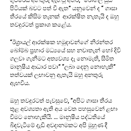
ගුටරෙස් අනතුරු ඇඟවූ අතර, “රෝහල් යුධ
පිටියක් බවට පත් වී ඇත” යනුවෙන් ද “ ගාසා
තීරයේ කිසිම තැනක් ආරක්ෂිත නැතැයි ද ඔහු
තවදුරටත් ප්‍රකාශ කළේය.
“ඊශ්‍රායල් ආරක්ෂක හමුදාවන්ගේ නිරන්තර
බෝම්බ ප්‍රහාර මධ්‍යයේ සහ නවාතැන් හෝ දිවි
ගලවා ගැනීමට අත්‍යවශ්‍ය දෑ නොමැති, සීමිත
මානුෂීය ආධාර පවා” “ලබා දෙනු නොහැකි”
තත්වයක් ලඟාවනු ඇතැයි ඔහු අනතුරු
ඇඟවීය.
ඔහු තවදුරටත් පැවසුවේ, “අපිට ගාසා තීරය
තුළ අවශ්‍යතා ඇති අය වෙත පහසුවෙන් ළඟා
වීමට නොහැකියි. … මානුෂීය පද්ධතියේ
බිඳවැටීමේ දැඩි අවදානමකට අපි මුහුණ දී