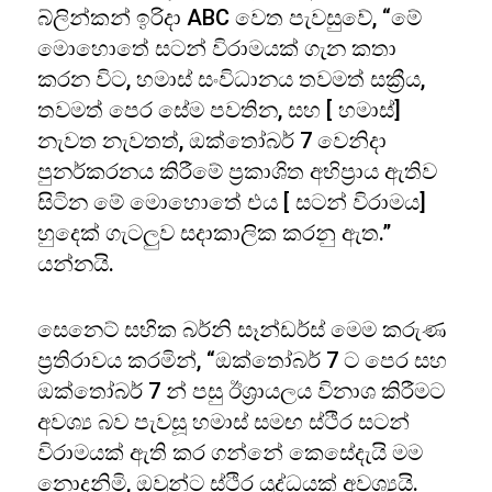
බ්ලින්කන් ඉරිදා ABC වෙත පැවසුවේ, “මේ
මොහොතේ සටන් විරාමයක් ගැන කතා
කරන විට, හමාස් සංවිධානය තවමත් සක්‍රීය,
තවමත් පෙර සේම පවතින, සහ [ හමාස්]
නැවත නැවතත්, ඔක්තෝබර් 7 වෙනිදා
පුනර්කරනය කිරීමේ ප්‍රකාශිත අභිප්‍රාය ඇතිව
සිටින මේ මොහොතේ එය [ සටන් විරාමය]
හුදෙක් ගැටලුව සදාකාලික කරනු ඇත.”
යන්නයි.
සෙනෙට් සභික බර්නි සෑන්ඩර්ස් මෙම කරුණ
ප්‍රතිරාවය කරමින්, “ඔක්තෝබර් 7 ට පෙර සහ
ඔක්තෝබර් 7 න් පසු ඊශ්‍රායලය විනාශ කිරීමට
අවශ්‍ය බව පැවසූ හමාස් සමඟ ස්ථිර සටන්
විරාමයක් ඇති කර ගන්නේ කෙසේදැයි මම
නොදනිමි, ඔවුන්ට ස්ථිර යුද්ධයක් අවශ්‍යයි.