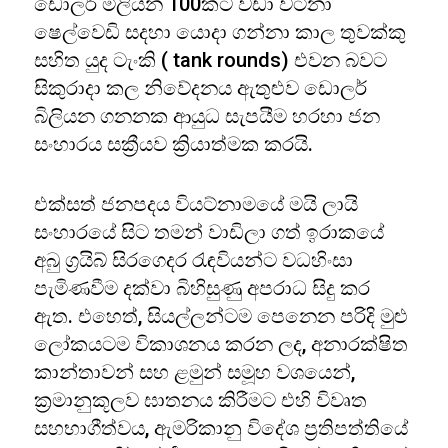
ඩොලර් මිලියන 100කට වඩා වටිනා
ෂෙල්වෙඩි සදහා යොදා ගන්නා කාල තුවක්කු
සහිත යුද ටැංකි ( tank rounds) එවන බවට
සිකුරාදා කල නිවේදනය ඇතුළුව ඩොලර්
බිලියන ගනනක ආයුධ සැපයීම හරහා ජන
සංහාරය සක්‍රීයව ක්‍රියාත්මක කරයි.
එක්සත් ජනපදය වියට්නාමයේ මයි ලායි
සංහාරයේ සිට තමන් වාඩිලා ගත් ඉරාකයේ
අබු ග්‍රයිබ් සිරගෙදර රැඳවියන්ට වධහිංසා
පැමිණවීම දක්වා බිහිසුණු අපරාධ සිදු කර
ඇත. එහෙත්, සියල්ලන්ටම පෙනෙන පරිදි මුළු
ලෝකයටම විකාශනය කරන ලද, අනාරක්ෂිත
කාන්තාවන් සහ ළමුන් සමූහ වශයෙන්,
ක්‍රමානුකූලව ඝාතනය කිරීමට එහි විවෘත
සහභාගීත්වය, ඇමරිකානු විදේශ ප්‍රතිපත්තියේ