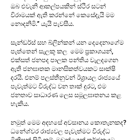
ඔබ එවැනි ආකල්පයකින් ස්ථිර සටන්
විරාමයක් ඇති කරන්නේ කෙසේදැයි මම
නොදනිමි.” යැයි පැවසීය.
සැන්ඩර්ස් සහ බ්ලින්කන් යන දෙදෙනාගේම
පැත්තෙන් සැලකූ කල මෙම ප්‍රකාශයන්,
එක්සත් ජනපද පාලක පන්තිය වැලදගෙන
ඇති ජනඝාතක මානසිකත්වයකට සාක්ෂි
දරයි. එනම් පලස්තීනුවන් ඊශ්‍රායල රාජ්‍යයේ
පැවැත්මට විරුද්ධ වන තාක් දුරට, එම
ජනතාව සාධාරණ ලෙස සමූලඝාතනය කළ
හැකිය.
නමුත් මෙම අදහසේ අවසානය කොතැනකද?
ධනේශ්වර රාජ්‍යවල පැවැත්මට විරුද්ධ