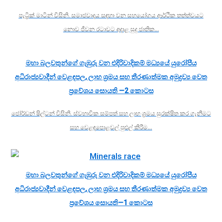
පැට්‍රික් මාටින් විසිනි. සමාජවාදය සඳහා වන සහයෝගය ආර්ථික තත්ත්වයට
නොව ජීවන රටාවට අදාළ සුදු ජාතික…
මහා බලවතුන්ගේ ගැඹුරු වන එදිරිවාදිකම් මධ්‍යයේ යුරෝපීය
අධිරාජ්‍යවාදීන් වෙළඳපල, ලාභ ශ්‍රමය සහ තීරණාත්මක අමුද්‍රව්‍ය වෙත
ප්‍රවේශය සොයති —2 කොටස
ජෝර්ඩන් ෂිල්ටන් විසිනි. ස්වභාවික සම්පත් සහ ලාභ ශ්‍රමය සුරක්ෂිත කර ගැනීමට
සහ වෙළඳපොළවල් පුළුල් කිරීම…
මහා බලවතුන්ගේ ගැඹුරු වන එදිරිවාදිකම් මධ්‍යයේ යුරෝපීය
අධිරාජ්‍යවාදීන් වෙළඳපල, ලාභ ශ්‍රමය සහ තීරණාත්මක අමුද්‍රව්‍ය වෙත
ප්‍රවේශය සොයති—1 කොටස