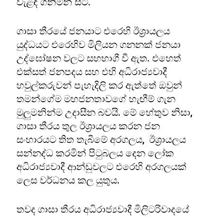
වැළඳ ගනිමින් සිටී.
ගාසා තීරයේ ජනයාට එරෙහි ඊශ්‍රායලය
යුද්ධයට එරෙහිව මිලියන ගනනක් ජනයා
උද්ඝෝෂන වලට සහභාගී වී ඇත. එහෙත්
එක්සත් ජනපදය සහ එහි අධිරාජ්‍යවාදී
හවුල්කරුවන් පැහැදිලි කර ඇත්තේ ඔවුන්
තමන්ගේම මහජනතාවගේ හැඟීම් ගැන
මුලුමනින්ම උදාසීන බවයි. මේ හේතුව නිසා,
ගාසා තීරය තුල ඊශ්‍රායලය කරන ජන
සංහාරයට තිත තැබීමේ අරගලය, ඊශ්‍රායලය
සන්නද්ධ කරමින් පිටුබලය දෙන ලෝක
අධිරාජ්‍යවාදී ආන්ඩුවලට එරෙහි අරගලයක්
ලෙස වර්ධනය කල යුතුය.
තවද ගාසා තීරය අධිරාජ්‍යවාදී මිලිටරිවාදයේ