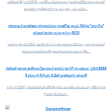
ජෝර්ඩන් ෂිල්ටන් විසිනි. යුරෝපීය අධිරාජ්‍යවාදය හුදෙක් ආර්ථික න්‍යාය පත්‍රයක්
පමණක් ලුහුබඳින්නේ නැත; වෙළඳපල, ශ්‍රම සංචිත,…
ජපානයේ ආරක්ෂක අමාත්‍යවරයා න්‍යෂ්ටික ආයුධ පිළිබඳ “තහංචිය”
අවසන් කරන ලෙස ඉල්ලා සිටියි
බෙන් මැක්ග්‍රාත් විසිනි. කොයිසුමිගේ මෑතම අදහස් දැක්වීම්වල අරමුණ වන්නේ
ජපානයේ න්‍යෂ්ටික අභිලාෂයන් ආවරණය කර ගැනීම…
එක්සත් ජනපද කතිපයාධිකාරයේ අපරාධ කල්ලි නායකයා: ට්‍රම්ප් 2025
දී ඩොලර් බිලියන 2.2ක් සාක්කුවේ දමාගනී
බැරී ග්‍රේ විසිනි. ට්‍රම්ප් කරන්නේ නීති බිඳ දැමීම පමණක් නොවේ; ඔහු නීති නැවත
ලියමින් සිටින්නේ…