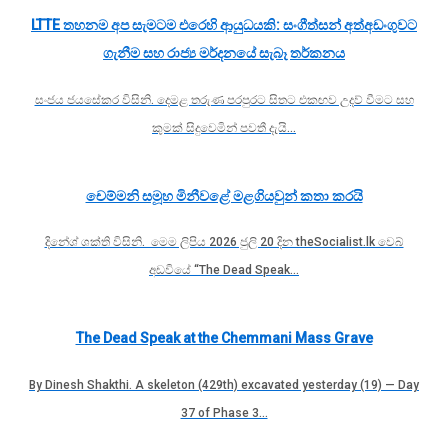
LTTE තහනම අප සැමටම එරෙහි ආයුධයකි: සංගීත්සන් අත්අඩංගුවට
ගැනීම සහ රාජ්‍ය මර්දනයේ සැබෑ තර්කනය
සංජය ජයසේකර විසිනි. දෙමළ තරුණ පරපුරට සිතට එකඟව උදව් වීමට සහ
කුමක් සිදුවෙමින් පවතී දැයි…
චෙම්මනි සමූහ මිනීවළේ මළගියවුන් කතා කරයි
දිනේශ් ශක්ති විසිනි. මෙම ලිපිය 2026 ජුලි 20 දින theSocialist.lk වෙබ්
අඩවියේ “The Dead Speak…
The Dead Speak at the Chemmani Mass Grave
By Dinesh Shakthi. A skeleton (429th) excavated yesterday (19) — Day
37 of Phase 3…