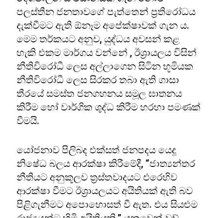
පලස්තීන ජනතාවගේ පැත්තෙන් ප්‍රතිරෝධය
දැක්වීමට ඇති ඕනෑම අපේක්ෂාවක් ගැන ය.
මෙම තර්කයට අනුව, යුද්ධය අවසන් කළ
හැකි එකම මාර්ගය වන්නේ , ඊශ්‍රායලය විසින්
නීතිවිරෝධී ලෙස අල්ලාගෙන සිටින භූමියක
නීතිවිරෝධී ලෙස සිරකර තබා ඇති ගාසා
තීරයේ සමස්ත ජනගහනය සමූල ඝාතනය
කිරීම හෝ වාර්ගික ශුද්ධ කිරීම හරහා පමණක්
වීමයි.
යෝජනාව පිලිබද එක්සත් ජනපදය යෙදූ
නිෂේධ බලය ආරක්ෂා කිරීමේදී, “ජාත්‍යන්තර
නීතියට අනුකූලව ත්‍රස්තවාදයට එරෙහිව
ආරක්ෂා වීමට ඊශ්‍රායලයට අයිතියක් ඇති බව
පිළිගැනීමට අපොහොසත් වී ඇත. එය සියළුම