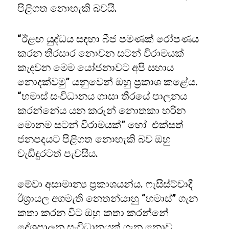
පිළිගත නොහැකි බවයි.
“ඊළඟ යුද්ධය සඳහා බීජ පමණක් රෝපණය
කරන තිරසාර නොවන සටන් විරාමයක්
කැදවන මෙම යෝජනාවට අපි සහාය
නොදක්වමු” යනුවෙන් ඔහු ප්‍රකාශ කළේය.
“හමාස් සංවිධානය ගාසා තීරයේ පාලනය
කරන්නේය යන කරුන් නොතකා හරින
මොනම සටන් විරාමයක්” හෝ එක්සත්
ජනපදයට පිළිගත නොහැකි බව ඔහු
වැඩිදුරටත් පැවසීය.
මේවා අසාමාන්‍ය ප්‍රකාශයන්ය. ෆැසිස්ට්වාදී
ඊශ්‍රායල අගමැති නෙතන්යාහු “හමාස්” ගැන
කතා කරන විට ඔහු කතා කරන්නේ
දේශපාලන සංවිධානයක් ගැන නොව