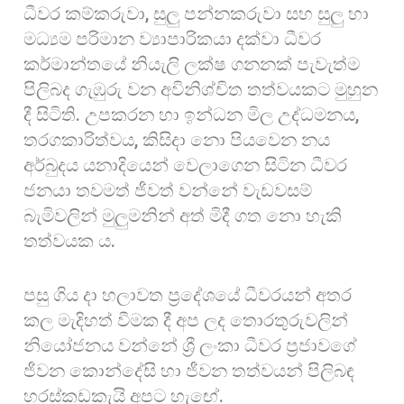
ධීවර කම්කරුවා, සුලු පන්නකරුවා සහ සුලු හා
o
A
r
මධ්‍යම පරිමාන ව්‍යාපාරිකයා දක්වා ධීවර
k
p
e
කර්මාන්තයේ නියැලි ලක්ෂ ගනනක් පැවැත්ම
p
පිලිබද ගැඹුරු වන අවිනිශ්චිත තත්වයකට මුහුන
දී සිටිති. උපකරන හා ඉන්ධන මිල උද්ධමනය,
තරගකාරිත්වය, කිසිදා නො පියවෙන නය
අර්බුදය යනාදියෙන් වෙලාගෙන සිටින ධීවර
ජනයා තවමත් ජීවත් වන්නේ වැඩවසම්
බැමිවලින් මුලුමනින් අත් මිදී ගත නො හැකි
තත්වයක ය.
පසු ගිය දා හලාවත ප්‍රදේශයේ ධීවරයන් අතර
කල මැදිහත් වීමක දී අප ලද තොරතුරුවලින්
නියෝජනය වන්නේ ශ්‍රී ලංකා ධීවර ප්‍රජාවගේ
ජීවන කොන්දේසි හා ජීවන තත්වයන් පිලිබඳ
හරස්කඩකැයි අපට හැඟේ.