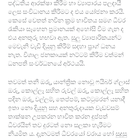
පද්ධතිය ආරක්ෂා කිරීම හා ව්‍යාපාරය පලදායී
ලෙස සංවිධානය කිරීමට ද එය යෝජනා කරයි.
කෙසේ වෙතත් නවීන ක්‍රම භාවිතය සමග ධීවර
රැකියා සෑහෙන ප්‍රමානයක් අහෝසි වීම ගැන ද
එය අනතුරු හඟවා ඇත. සුලු ව්‍යාපාරිකයන්ට
මෙවැනි වැඩි දියුනු කිරීම් සදහා ප්‍රාග් ධනය
නැත. විශාල ජනකායක් නට්ටම් කිරීම වත්මන්
ධනපති සංවර්ධනයේ අර්ථයයි.
තවමත් තනි ඔරු, යාන්ත්‍රික නොවූ ෆයිබර් ග්‍ලාස්
ඔරු, කොල්ලෑ සහිත රුවල් ඔරු, කොල්ලෑ සහිත
පදින ඔරු, වල්ලම්, තෙප්පම්, කට්ටුමරන් යනාදී
ඉතා නො දියුනු සහ අනතුරුදායක වැඩවසම්
තාක්ෂන උපකරන භාවිත කරන දුප්පත්
ධීවරයින් තව දුරටත් නො සලකා හැරීමට
නියමිත ය. දැනටමත් ධීවරයෝ වරාය හෝ සුදුසු