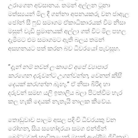
උරාගෙන අවසානය. තමන් අල්ලන ටූනා
මත්ස්‍යයන් මිල දී ගන්නා අපනයකරු වන ජාඇල
ජෝන් සී ෆුඩ් සමාගම ඒකාධිකාරයක් වීම නිසා
මසුන් වැඩි ප්‍රමානයක් අල්ලා ගත් විට මිල පහල
දැමීමට එම සමාගමට ඇති බලය තමන්
අසහනයට පත් කරන බව ධීවරයෝ පැවසූහ.
“
දැන් නම් තවත් ලංකාවේ අපේ ව්‍යාපාර
කරගෙන දරුවන්ට උගන්වන්න
,
වෙනත් කිසි
දෙයක් කරගන්න බැහැ
.” ඒ නිසා බිරිඳ හා
දරුවන් සමඟ යලි ඉතාලිය බලා පිටත්වීම හැර
කල හැකි දෙයක් නැතැයි නාලක කීවේය.
තොඩුවාව පාලම අසල පදිංචි ධීවරයකු වන
රෝහන, සිය සහෝදරයා සමග එන්ජින්
බෝට්ටුවක් භාවිතයෙන් මසුන් ඇල්ලීම ජිවිකාව