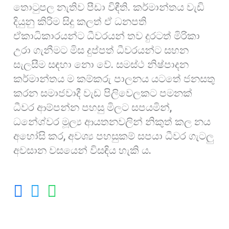
තොටුපල නැතිව පීඩා විඳීති. කර්මාන්තය වැඩි
දියුනු කිරිම සිදු කලත් ඒ ධනපති
ඒකාධිකාරයන්ට ධීවරයන් තව දුරටත් මිරිකා
උරා ගැනීමට මිස දුප්පත් ධීවරයන්ට සහන
සැලසීම සඳහා නො වේ. සමස්ථ නිෂ්පාදන
කර්මාන්තය ම කම්කරු පාලනය යටතේ ජනසතු
කරන සමාජවාදී වැඩ පිලිවෙලකට පමනක්
ධීවර ආම්පන්න පහසු මිලට සපයමින්,
ධනේශ්වර මූල්‍ය ආයතනවලින් නිකුත් කල නය
අහෝසි කර, අවශ්‍ය පහසුකම් සපයා ධීවර ගැටලු
අවසාන වසයෙන් විසඳිය හැකි ය.