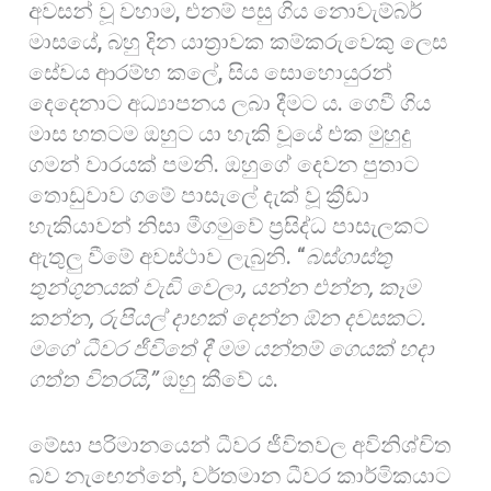
අවසන් වූ වහාම, එනම් පසු ගිය නොවැම්බර්
මාසයේ, බහු දින යාත්‍රාවක කම්කරුවෙකු ලෙස
සේවය ආරම්භ කලේ, සිය සොහොයුරන්
දෙදෙනාට අධ්‍යාපනය ලබා දීමට ය. ගෙවී ගිය
මාස හතටම ඔහුට යා හැකි වූයේ එක මුහුදු
ගමන් වාරයක් පමනි. ඔහුගේ දෙවන පුතාට
තොඩුවාව ගමේ පාසැලේ දැක් වූ ක්‍රීඩා
හැකියාවන් නිසා මීගමුවේ ප්‍රසිද්ධ පාසැලකට
ඇතුලු වීමේ අවස්ථාව ලැබුනි. “
බස්ගාස්තු
තුන්ගුනයක් වැඩි වෙලා
,
යන්න එන්න
,
කෑම
කන්න
,
රුපියල් දාහක් දෙන්න ඕන දවසකට.
මගේ ධීවර ජීවිතේ දී මම යන්තම් ගෙයක් හදා
ගත්ත විතරයි
,”
ඔහු කීවේ ය.
මේසා පරිමානයෙන් ධීවර ජීවිතවල අවිනිශ්චිත
බව නැඟෙන්නේ, වර්තමාන ධීවර කාර්මිකයාට