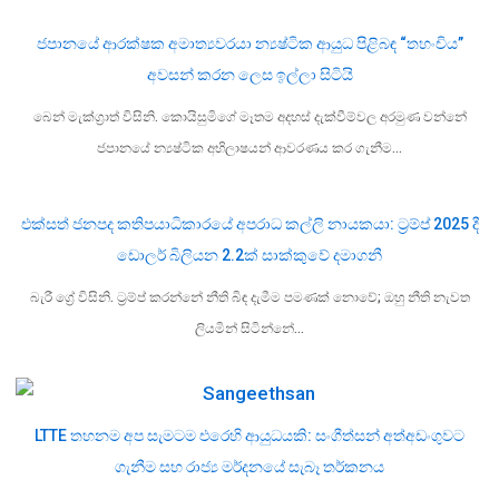
ජපානයේ ආරක්ෂක අමාත්‍යවරයා න්‍යෂ්ටික ආයුධ පිළිබඳ “තහංචිය”
අවසන් කරන ලෙස ඉල්ලා සිටියි
බෙන් මැක්ග්‍රාත් විසිනි. කොයිසුමිගේ මෑතම අදහස් දැක්වීම්වල අරමුණ වන්නේ
ජපානයේ න්‍යෂ්ටික අභිලාෂයන් ආවරණය කර ගැනීම…
එක්සත් ජනපද කතිපයාධිකාරයේ අපරාධ කල්ලි නායකයා: ට්‍රම්ප් 2025 දී
ඩොලර් බිලියන 2.2ක් සාක්කුවේ දමාගනී
බැරී ග්‍රේ විසිනි. ට්‍රම්ප් කරන්නේ නීති බිඳ දැමීම පමණක් නොවේ; ඔහු නීති නැවත
ලියමින් සිටින්නේ…
LTTE තහනම අප සැමටම එරෙහි ආයුධයකි: සංගීත්සන් අත්අඩංගුවට
ගැනීම සහ රාජ්‍ය මර්දනයේ සැබෑ තර්කනය