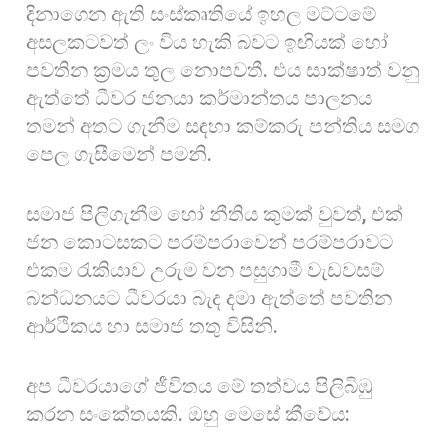
දිනාගෙන ඇති සංස්කෘතියේ ඉහල මට්ටමේ
අසලකටවත් ලං විය හැකි බවට ඉඟියක් හෝ
පවතින ක්‍රමය තුල නොපවතී. එය සාක්ෂාත් වනු
ඇත්තේ ධීවර ජනයා කර්මාන්තය පාලනය
තමන් අතට ගැනීම සඳහා කම්කරු පන්තිය සමග
පෙල ගැසීමෙන් පමනි.
සමාජ පිලිගැනීම හෝ නීතිය කුමක් වුවත්, එක්
ජන කොටසකට පරම්පරාවෙන් පරම්පරාවට
එකම රැකියාව උරුම වන පසුගාමී වැඩවසම්
බන්ධනයට ධීවරයා බැද දමා ඇත්තේ පවතින
ආර්ථිකය හා සමාජ තතු විසිනි.
අප ධීවරයාගේ ජීවිතය මේ තත්වය පිලිබිඹු
කරන සංකේතයකි. ඔහු මෙසේ කීවේය: