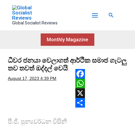
Skip
to
Search
content
Global Socialist Reviews
Monthly Magazine
ධීවර ජනයා වෙලාගත් ආර්ථික සමාජ ගැටලු
තව තවත් ඔද්දල් වෙයි
August 17, 2023
4:39 PM
F
a
W
c
h
X
e
a
S
පී.ජී. පුන්‍යවර්ධන විසිනි
b
t
h
o
s
a