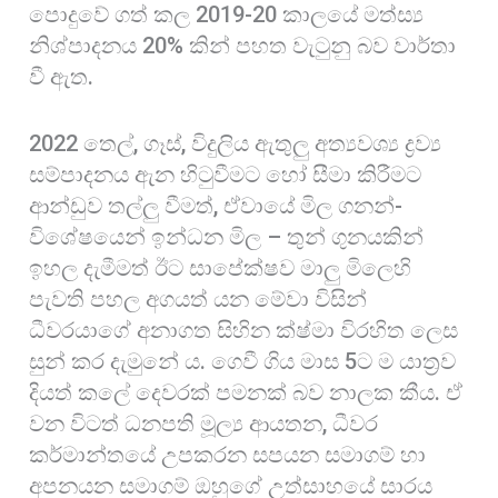
පොදුවේ ගත් කල 2019-20 කාලයේ මත්ස්‍ය
නිශ්පාදනය 20% කින් පහත වැටුනු බව වාර්තා
වී ඇත.
2022 තෙල්, ගෑස්, විදුලිය ඇතුලු අත්‍යවශ්‍ය ද්‍රව්‍ය
සම්පාදනය ඇන හිටුවීමට හෝ සීමා කිරීමට
ආන්ඩුව තල්ලු වීමත්, ඒවායේ මිල ගනන්-
විශේෂයෙන් ඉන්ධන මිල – තුන් ගුනයකින්
ඉහල දැමීමත් ඊට සාපේක්ෂව මාලු මිලෙහි
පැවති පහල අගයත් යන මේවා විසින්
ධීවරයාගේ අනාගත සිහින ක්ෂ්මා විරහිත ලෙස
සුන් කර දැමුනේ ය. ගෙවී ගිය මාස 5ට ම ‍යාත්‍රව
දියත් කලේ දෙවරක් පමනක් බව නාලක කීය. ඒ
වන විටත් ධනපති මූල්‍ය ආයතන, ධීවර
කර්මාන්තයේ උපකරන සපයන සමාගම් හා
අපනයන සමාගම් ඔහුගේ උත්සාහයේ සාරය