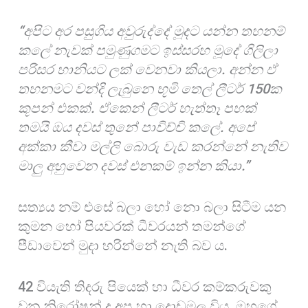
“අපිට අර පසුගිය අවුරුද්දේ මූදට යන්න තහනම්
කලේ නැවක් පමුණුගමට ඉස්සරහ මූදේ ගිලිලා
පරිසර හානියට ලක් වෙනවා කියලා. අන්න ඒ
තහනමට වන්දි ලැබුනෙ භූමි තෙල් ලීටර් 150ක
කූපන් එකක්. ඒකෙන් ලීටර් හැත්තෑ පහක්
තමයි ඔය දවස් තුනේ පාවිච්චි කලේ. අපේ
අක්කා කීවා මල්ලි බොරු වැඩ කරන්නේ නැතිව
මාලු අහුවෙන දවස් එනකම් ඉන්න කියා.”
සත්‍යය නම් එසේ බලා හෝ නො බලා සිටීම යන
කුමන හෝ පියවරක් ධීවරයන් තමන්ගේ
පීඩාවෙන් මුදා හරින්නේ නැති බව ය.
42 වියැති තිදරු පියෙක් හා ධීවර කම්කරුවකු
වන නිරෝෂන් ද අප හා දොඩමලු විය. ඔහුගේ