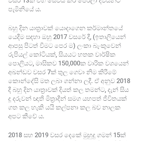
වසර 13ක් එහි සේවය කර පෙරලා දිවයිනට
පැමිනියේ ය.
බහු දින යාත්‍රාවක් යොදාගෙන කර්මාන්තයේ
යෙදීම සඳහා ඔහු 2017 වසරේ දී, (ඉතාලියෙන්
ආපසු පිටත් වීමට පෙර ම) ලංකා බැංකුවෙන්
රුපියල් කෝටියක්, සියයට හතක වාර්ෂික
පොලියට, මාසිකව 150,000ක වාරික වශයෙන්
අඛන්ඩව වසර 7ක් තුල ගෙවා නිම කිරීමේ
කොන්දේසි මත ලබා ගන්නා ලදී. ඒ අනුව 2018
දී බහු දින යාත්‍රාවක් දියත් කල තමන්ට, දැන් සිය
දූ දරුවන් ඥාති මිත්‍රාදීන් සමග යහපත් ජීවිතයක්
ගත කල හැකි යයි කල්පනා කල බව නාලක
අපට කීවේ ය.
2018 සහ 2019 වසර දෙකේ මුහුදු ගමන් 15ක්