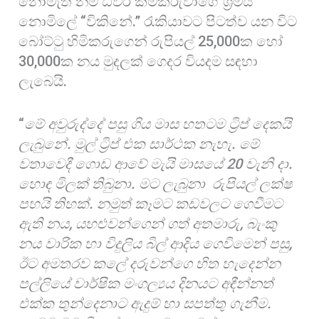
නොමැති නම් ධීවර කම්කරුවාගේ ශ්‍රමය
නොමිලේ “විකිනේ.” රැකියාවට පිටත්ව යන විට
බෝට්ටු හිමිකරුගෙන් රුපියල් 25,000ක හෝ
30,000ක නය මුදලක් ගෙදර වියදම සඳහා
ලැබෙයි.
“
මේ අවුරුද්දේ පසු ගිය මාස හතටම ට්‍රිප් දෙකයි
ලැබුනේ. මුල් ට්‍රිප් එක සාර්ථක නැහැ. මේ
වතාවෙදී ගොඩ ආවේ මැයි මාසයේ 20 වැනි දා.
හොඳ මිලක් තිබුනා. මට ලැබුනා රුපියල් ලක්ෂ
පහයි තිහක්. නමුත් කෑමට කඩවලට ගෙවීමට
ඇති නය
,
යහළුවන්ගෙන් ගත් අතමාරු
,
බැංකු
නය වාරික හා විදුලිය බිල් ආදිය ගෙවිමෙන් පසු
,
ඊට අමතරව කලේ දරුවන්ගෙ හිත හැදෙන්න
පල්ලියේ වාර්ෂික මංගල්‍යය දිනයට අඳීන්නත්
එක්ක තුන්දෙනාට ඇදුම් හා සපත්තු ගැනීම.