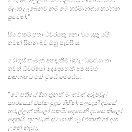
නම්
,
අපි අල්ලන මාළු වලට සාධාරන ස්ථාවර
මිලක් ලැබෙනව නම් මේ කර්මාන්තය කරන්න
පුළුවන්.”
සිය එකම පුතා ධීවරයකු නො විය යුතු යයි
තමන් සිතන බව ඔහු පැවසී ය.
රෝගුස් නැමැති අත්දැකීම් බහුල ධීවරයා හා
තවත් ධීවරයෝ දෙදෙනෙක් අප සමග
කතාබහට එක් වූයේ මෙසේය:
“
මේ සතියේ දින තුනක් මං තවත් දරුපවුල්
කාරයෙක් එක්ක මූදට ගිහින්, පලවැනි දවසේ
හුරුල්ලන් කිලෝ එකයි. දෙවෙනි දවසෙ කිලෝ
දෙකයි. තුන්වැනි දවසෙ කිලෝ එකක්වත් අහු
උනේ නැහැ.