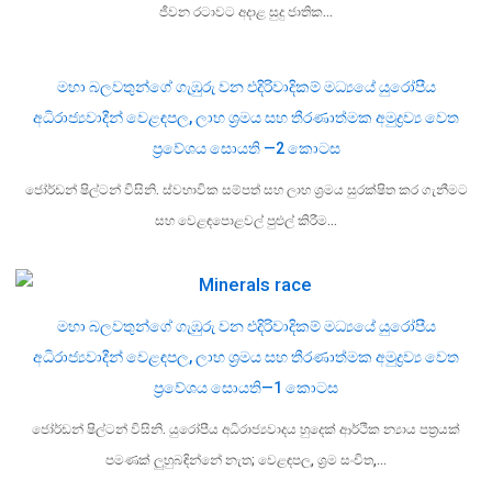
ජීවන රටාවට අදාළ සුදු ජාතික…
මහා බලවතුන්ගේ ගැඹුරු වන එදිරිවාදිකම් මධ්‍යයේ යුරෝපීය
අධිරාජ්‍යවාදීන් වෙළඳපල, ලාභ ශ්‍රමය සහ තීරණාත්මක අමුද්‍රව්‍ය වෙත
ප්‍රවේශය සොයති —2 කොටස
ජෝර්ඩන් ෂිල්ටන් විසිනි. ස්වභාවික සම්පත් සහ ලාභ ශ්‍රමය සුරක්ෂිත කර ගැනීමට
සහ වෙළඳපොළවල් පුළුල් කිරීම…
මහා බලවතුන්ගේ ගැඹුරු වන එදිරිවාදිකම් මධ්‍යයේ යුරෝපීය
අධිරාජ්‍යවාදීන් වෙළඳපල, ලාභ ශ්‍රමය සහ තීරණාත්මක අමුද්‍රව්‍ය වෙත
ප්‍රවේශය සොයති—1 කොටස
ජෝර්ඩන් ෂිල්ටන් විසිනි. යුරෝපීය අධිරාජ්‍යවාදය හුදෙක් ආර්ථික න්‍යාය පත්‍රයක්
පමණක් ලුහුබඳින්නේ නැත; වෙළඳපල, ශ්‍රම සංචිත,…