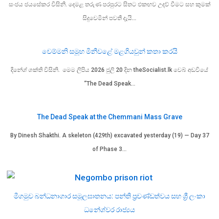
සංජය ජයසේකර විසිනි. දෙමළ තරුණ පරපුරට සිතට එකඟව උදව් වීමට සහ කුමක්
සිදුවෙමින් පවතී දැයි…
චෙම්මනි සමූහ මිනීවළේ මළගියවුන් කතා කරයි
දිනේශ් ශක්ති විසිනි. මෙම ලිපිය 2026 ජුලි 20 දින theSocialist.lk වෙබ් අඩවියේ
“The Dead Speak…
The Dead Speak at the Chemmani Mass Grave
By Dinesh Shakthi. A skeleton (429th) excavated yesterday (19) — Day 37
of Phase 3…
මීගමුව බන්ධනාගාර සමූලඝාතනය: පන්ති ප්‍රචණ්ඩත්වය සහ ශ්‍රී ලංකා
ධනේශ්වර රාජ්‍යය