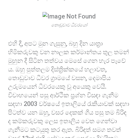
තොඩුවාව ධීවරයෝ
එහි දී, අපට මුන ගැසුනු, බහු දින යාත්‍රා
හිමිකරුවකු වන නාලක කර්මාන්තය තුල තමන්
මුහුන දී සිටින තත්වය මෙසේ ගෙන හැර පෑවේ
ය. ඔහු පුත්තලම දිස්ත්‍රික්කයේ හලාවත,
තොඩුවාව ධීවර ග්‍රාමයේ වසන, දෙමාපිය
උරුමයෙන් ධීවරයෙකු වූ අයෙකු වෙයි.
විවාහයෙන් පසු ආර්ථික ප්‍රශ්න විසඳා ගැනීම
සඳහා 2003 වර්ෂයේ ඉතාලියේ රැකියාවක් සඳහා
පිටත්ව යන ඔහු, වසර දෙකක් ගිය පසු තම බිරිඳ
ද කම්කරුවකු ලෙස ඉතාලිය වෙත ගෙන්වා
ගැනීමට කටයුතු කර ඇත. බිරිඳත් සමග තවත්