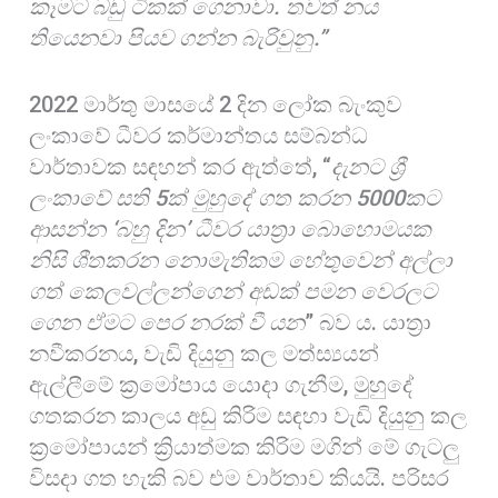
කෑමට බඩු ටිකක් ගෙනාවා. තවත් නය
තියෙනවා පියව ගන්න බැරිවුනු.”
2022 මාර්තු මාසයේ 2 දින ලෝක බැංකුව
ලංකාවේ ‍ධීවර කර්මාන්තය සම්බන්ධ
වාර්තාවක සඳහන් කර ඇත්තේ, “
දැනට ශ්‍රී
ලංකාවේ සති 5ක් මුහුදේ ගත කරන 5000කට
ආසන්න ‘බහු දින’ ධීවර යාත්‍රා බොහොමයක
නිසි ශීතකරන නොමැතිකම හේතුවෙන් අල්ලා
ගත් කෙලවල්ලන්ගෙන් අඩක් පමන වෙරලට
ගෙන ඒමට පෙර නරක් වී යන
” බව ය. යාත්‍රා
නවීකරනය, වැඩි දියුනු කල මත්ස්‍යයන්
ඇල්ලීමේ ක්‍රමෝපාය යොදා ගැනීම, මුහුදේ
ගතකරන කාලය අඩු කිරිම සඳහා වැඩි දියුනු කල
ක්‍රමෝපායන් ක්‍රියාත්මක කිරිම මගින් මේ ගැටලු
විසදා ගත හැකි බව එම වාර්තාව කියයි. පරිසර