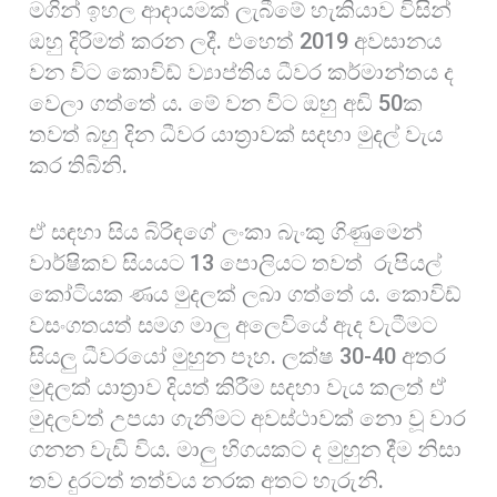
මගින් ඉහල ආදායමක් ලැබීමේ හැකියාව විසින්
ඔහු දිරිමත් කරන ලදී. එහෙත් 2019 අවසානය
වන විට කොවිඩ් ව්‍යාප්තිය ධීවර කර්මාන්තය ද
වෙලා ගත්තේ ය. මේ වන විට ඔහු අඩි 50ක
තවත් බහු දින ධීවර යාත්‍රාවක් සදහා මුදල් වැය
කර තිබිනි.
ඒ සඳහා සිය බිරිඳගේ ලංකා බැංකු ගිණුමෙන්
වාර්ෂිකව සියයට 13 පොලියට තවත් රුපියල්
කෝටියක ණය මුදලක් ලබා ගත්තේ ය. කොවිඩ්
වසංගතයත් සමග මාලු අලෙවියේ ඇද වැටීමට
සියලු ධීවරයෝ මුහුන පෑහ. ලක්ෂ 30-40 අතර
මුදලක් යාත්‍රාව දියත් කිරීම සදහා වැය කලත් ඒ
මුදලවත් උපයා ගැනීමට අවස්ථාවක් නො වූ වාර
ගනන වැඩි විය. මාලු හිගයකට ද මුහුන දීම නිසා
තව දුරටත් තත්වය නරක අතට හැරුනි.