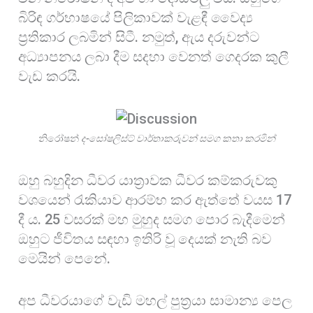
බිරිඳ ගර්භාෂයේ පිලිකාවක් වැළඳී වෛද්‍ය
ප්‍රතිකාර ලබමින් සිටී. නමුත්, ඇය දරුවන්ට
අධ්‍යාපනය ලබා දීම සදහා වෙනත් ගෙදරක කුලී
වැඩ කරයි.
නිරෝෂන්
ද-සෝෂලිස්ට් වාර්තාකරුවන් සමග කතා කරමින්
ඔහු බහුදින ධීවර යාත්‍රාවක ධීවර කම්කරුවකු
වශයෙන් රැකියාව ආරම්භ කර ඇත්තේ වයස 17
දී ය. 25 වසරක් මහ මුහුද සමග පොර බැදීමෙන්
ඔහුට ජීවිතය සඳහා ඉතිරි වූ දෙයක් නැති බව
මෙයින් පෙනේ.
අප ධීවරයාගේ වැඩි මහල් පුත්‍රයා සාමාන්‍ය පෙල