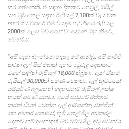
කර ගත්තෙකි. ඒ සඳහා දිනකට පෙට්‍රල්, ඔයිල්
සහ බූමි තෙල් සදහා රුපියල් 7,100ක් වැය වන
අතර ගිය වසරේ එම වියදම පැවතියේ රුපියල්
2000ක් ලෙස බව පෙන්වා දෙමින් ඔහු කීවේ,
මෙසේය:
“
අපි ගැන බලන්නෙ නැහැ මේ ආන්ඩු. අපි පාවිචි
කරන දැල් පීස් එකක් දැනට අවුරුදු දෙකකට
වගේ කලින් රුපියල් 18,000 තිබුනා. දැන් ඒ්කම
රුපියල් 30,000ක් පමණ වෙනවා. දැල් කූට්ටමක්
සම්පූර්ණ අලුතෙන් හදනවනම් රුපියල් ලක්ෂ
හයක් පමණ යනවා. අපේ පාඩුවේ රස්සාව
කරන් ජීවත් වෙන්න දැල් ආම්පන්න
,
එන්ජින්
සහ අමතර කොටස්
,
භූමි තෙල් මිල අඩුකරල
දෙනව නම් අනෙකුත් බඩු මුට්ටු මිල අඩු වෙනවා