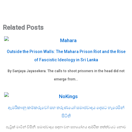
Related Posts
Outside the Prison Walls: The Mahara Prison Riot and the Rise
of Fascistic Ideology in Sri Lanka
By Sanjaya Jayasekera. The calls to shoot prisoners in the head did not
emerge from…
ඇමරිකානු කම්කරුවෝ සහ තරුණයෝ සමාජවාදය දෙසට හැරෙමින්
සිටිති
පැට්‍රික් මාටින් විසිනි. සමාජවාදය සඳහා වන සහයෝගය ආර්ථික තත්ත්වයට නොව