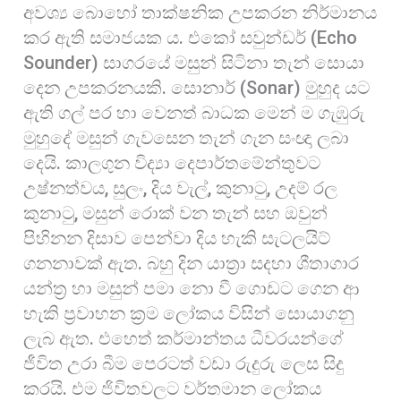
අවශ්‍ය බොහෝ තාක්ෂනික උපකරන නිර්මානය
කර ඇති සමාජයක ය. එකෝ සවුන්ඩර් (Echo
Sounder) සාගරයේ මසුන් සිටිනා තැන් සොයා
දෙන උපකරනයකි. සොනාර් (Sonar) මුහුද යට
ඇති ගල් පර හා වෙනත් බාධක මෙන් ම ගැඹුරු
මුහුදේ මසුන් ගැවසෙන තැන් ගැන සංඥා ලබා
දෙයි. කාලගුන විද්‍යා දෙපාර්තමේන්තුවට
උෂ්නත්වය, සුලං, දිය වැල්, කුනාටු, උදම් රල
කුනාටු, මසුන් රොක් වන තැන් සහ ඔවුන්
පිහිනන දිසාව පෙන්වා දිය හැකි සැටලයිට්
ගනනාවක් ඇත. බහු දින යාත්‍රා සදහා ශීතාගාර
යන්ත්‍ර හා මසුන් පමා නො වී ගොඩට ගෙන ආ
හැකි ප්‍රවාහන ක්‍රම ලෝකය විසින් සොයාගනු
ලැබ ඇත. එහෙත් කර්මාන්තය ධීවරයන්ගේ
ජීවිත උරා බීම පෙරටත් වඩා රුදුරු ලෙස සිදු
කරයි. එම ජිවිතවලට වර්තමාන ලෝකය