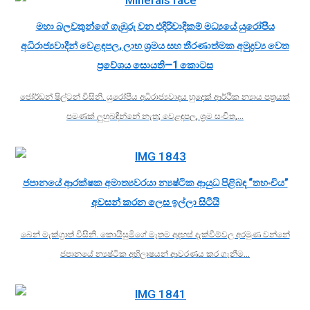
මහා බලවතුන්ගේ ගැඹුරු වන එදිරිවාදිකම් මධ්‍යයේ යුරෝපීය
අධිරාජ්‍යවාදීන් වෙළඳපල, ලාභ ශ්‍රමය සහ තීරණාත්මක අමුද්‍රව්‍ය වෙත
ප්‍රවේශය සොයති—1 කොටස
ජෝර්ඩන් ෂිල්ටන් විසිනි. යුරෝපීය අධිරාජ්‍යවාදය හුදෙක් ආර්ථික න්‍යාය පත්‍රයක්
පමණක් ලුහුබඳින්නේ නැත; වෙළඳපල, ශ්‍රම සංචිත,…
ජපානයේ ආරක්ෂක අමාත්‍යවරයා න්‍යෂ්ටික ආයුධ පිළිබඳ “තහංචිය”
අවසන් කරන ලෙස ඉල්ලා සිටියි
බෙන් මැක්ග්‍රාත් විසිනි. කොයිසුමිගේ මෑතම අදහස් දැක්වීම්වල අරමුණ වන්නේ
ජපානයේ න්‍යෂ්ටික අභිලාෂයන් ආවරණය කර ගැනීම…