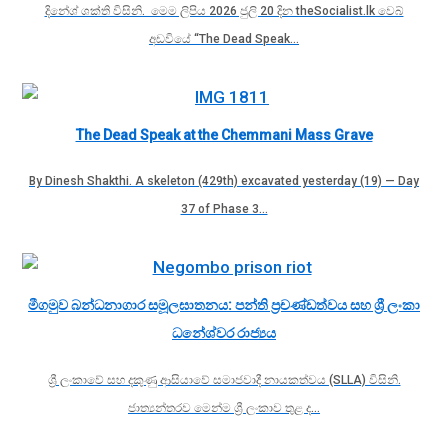
දිනේශ් ශක්ති විසිනි. මෙම ලිපිය 2026 ජුලි 20 දින theSocialist.lk වෙබ්
අඩවියේ “The Dead Speak…
The Dead Speak at the Chemmani Mass Grave
By Dinesh Shakthi. A skeleton (429th) excavated yesterday (19) — Day
37 of Phase 3…
මීගමුව බන්ධනාගාර සමූලඝාතනය: පන්ති ප්‍රචණ්ඩත්වය සහ ශ්‍රී ලංකා
ධනේශ්වර රාජ්‍යය
ශ්‍රී ලංකාවේ සහ දකුණු ආසියාවේ සමාජවාදී නායකත්වය (SLLA) විසිනි.
ජාත්‍යන්තරව මෙන්ම ශ්‍රී ලංකාව තුළ ද…