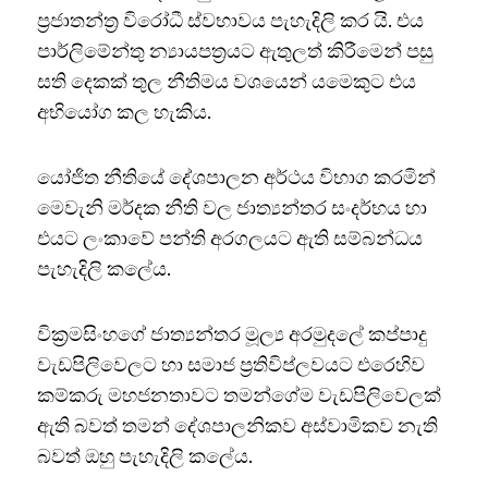
ප්‍රජාතන්ත්‍ර විරෝධී ස්වභාවය පැහැදිලි කර යි. එය
පාර්ලිමේන්තු න්‍යායපත්‍රයට ඇතුලත් කිරීමෙන් පසු
සති දෙකක් තුල නීතිමය වශයෙන් යමෙකුට එය
අභියෝග කල හැකිය.
යෝජිත නීතියේ දේශපාලන අර්ථය විභාග කරමින්
මෙවැනි මර්දක නීති වල ජාත්‍යන්තර සංදර්භය හා
එයට ලංකාවේ පන්ති අරගලයට ඇති සම්බන්ධය
පැහැදිලි කලේය.
වික්‍රමසිංහගේ ජාත්‍යන්තර මූල්‍ය අරමුදලේ කප්පාදු
වැඩපිලිවෙලට හා සමාජ ප්‍රතිවිප්ලවයට එරෙහිව
කම්කරු මහජනතාවට තමන්ගේම වැඩපිලිවෙලක්
ඇති බවත් තමන් දේශපාලනිකව අස්වාමිකව නැති
බවත් ඔහු පැහැදිලි කලේය.