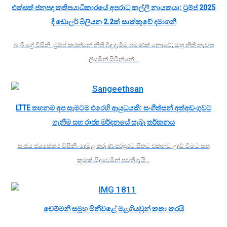
එක්සත් ජනපද කතිපයාධිකාරයේ අපරාධ කල්ලි නායකයා: ට්‍රම්ප් 2025
දී ඩොලර් බිලියන 2.2ක් සාක්කුවේ දමාගනී
බැරී ග්‍රේ විසිනි. ට්‍රම්ප් කරන්නේ නීති බිඳ දැමීම පමණක් නොවේ; ඔහු නීති නැවත
ලියමින් සිටින්නේ…
LTTE තහනම අප සැමටම එරෙහි ආයුධයකි: සංගීත්සන් අත්අඩංගුවට
ගැනීම සහ රාජ්‍ය මර්දනයේ සැබෑ තර්කනය
සංජය ජයසේකර විසිනි. දෙමළ තරුණ පරපුරට සිතට එකඟව උදව් වීමට සහ
කුමක් සිදුවෙමින් පවතී දැයි…
චෙම්මනි සමූහ මිනීවළේ මළගියවුන් කතා කරයි