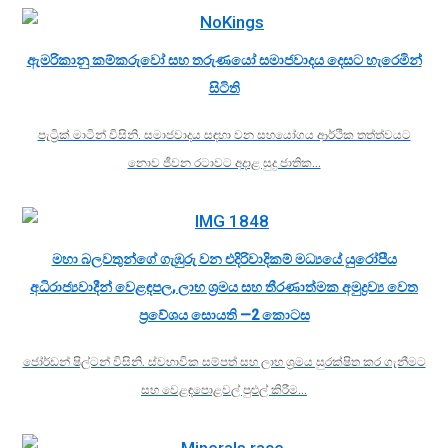
ඇමරිකානු කම්කරුවෝ සහ තරුණයෝ සමාජවාදය දෙසට හැරෙමින්
සිටිති
පැට්‍රික් මාටින් විසිනි. සමාජවාදය සඳහා වන සහයෝගය ආර්ථික තත්ත්වයට
නොව ජීවන රටාවට අදාළ සුදු ජාතික…
මහා බලවතුන්ගේ ගැඹුරු වන එදිරිවාදිකම් මධ්‍යයේ යුරෝපීය
අධිරාජ්‍යවාදීන් වෙළඳපල, ලාභ ශ්‍රමය සහ තීරණාත්මක අමුද්‍රව්‍ය වෙත
ප්‍රවේශය සොයති —2 කොටස
ජෝර්ඩන් ෂිල්ටන් විසිනි. ස්වභාවික සම්පත් සහ ලාභ ශ්‍රමය සුරක්ෂිත කර ගැනීමට
සහ වෙළඳපොළවල් පුළුල් කිරීම…