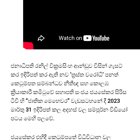
ජනාධිපති රනිල් වික්‍රමසිංහ ආන්ඩුව විසින් ගැසට්
කර ඉදිරිපත් කර ඇති නව ‘ත්‍රස්ත වරෝධී’ පනත්
කෙටුම්පත සම්බන්ධව නීතීඥ සහ කොලඹ
ක්‍රියාකාරී කමිටුවේ සභාපති සංජය ජයසේකර සිරිස
ටීවී හි “ජාතික මෙහෙවර” වැඩසටහනේ දී 2023
මාර්තු 31 ඉදිරිපත් කල අදහස් වල සම්පූර්න වීඩියෝ
පටය මෙහි පලවේ.
ජයසේකර එහිදී කෙටුම්පතේ විධිවිධාන වල