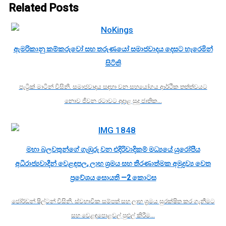
Related Posts
ඇමරිකානු කම්කරුවෝ සහ තරුණයෝ සමාජවාදය දෙසට හැරෙමින්
සිටිති
පැට්‍රික් මාටින් විසිනි. සමාජවාදය සඳහා වන සහයෝගය ආර්ථික තත්ත්වයට
නොව ජීවන රටාවට අදාළ සුදු ජාතික…
මහා බලවතුන්ගේ ගැඹුරු වන එදිරිවාදිකම් මධ්‍යයේ යුරෝපීය
අධිරාජ්‍යවාදීන් වෙළඳපල, ලාභ ශ්‍රමය සහ තීරණාත්මක අමුද්‍රව්‍ය වෙත
ප්‍රවේශය සොයති —2 කොටස
ජෝර්ඩන් ෂිල්ටන් විසිනි. ස්වභාවික සම්පත් සහ ලාභ ශ්‍රමය සුරක්ෂිත කර ගැනීමට
සහ වෙළඳපොළවල් පුළුල් කිරීම…