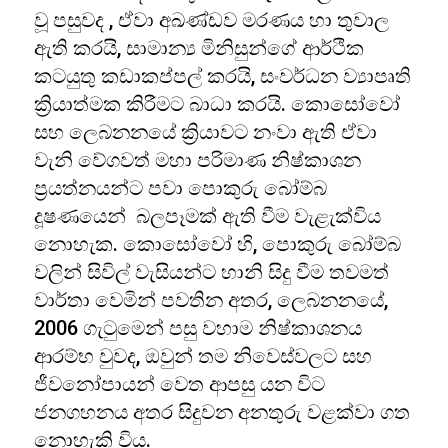
වූ පසුවද , ඒවා අඛණ්ඩව මරණය හා තුවාල
ඇති කරයි, සාමාන්‍ය මිනිසුන්ගේ ආර්ථික
කටයුතු කඩාකප්පල් කරයි, සංවර්ධන ව්‍යාපෘති
ක්‍රියාත්මක කිරීමට බාධා කරයි. කොසෝවෝ
සහ ලෙබනනයේ ක්‍රියාවට නංවා ඇති ඒවා
වැනි වේගවත් මහා පරිමාණ නිෂ්කාශන
ප්‍රයත්නයන්ට පවා පොකුරු බෝම්බ
දූෂණයෙන් බලපෑමක් ඇති වීම වැළැක්විය
නොහැක. කොසෝවෝ හි, පොකුරු බෝම්බ
වලින් සිවිල් වැසියන්ට හානි සිදු වීම තවමත්
වාර්තා වෙමින් පවතින අතර, ලෙබනනයේ,
2006 ගැටුමෙන් පසු වහාම නිෂ්කාශනය
ආරම්භ වුවද, ඔවුන් තම නිවෙස්වලට සහ
ජීවනෝපායන් වෙත ආපසු යන විට
ජනගහනය අතර සිදුවන අනතුරු වළක්වා ගත
නොහැකි විය.