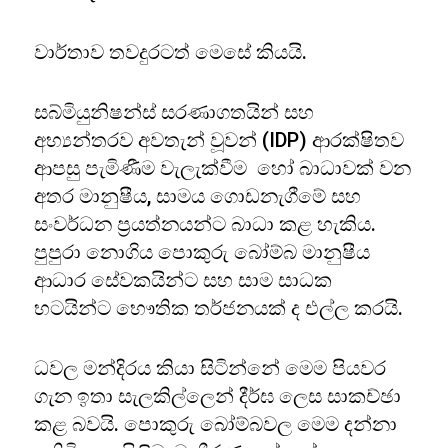
වාර්තාව තවදුරටත් මෙසේ කියයි.
සබ්මියුනිෂන්ස් සරණාගතයින් සහ
අභ්‍යන්තරව අවතැන් වූවන් (IDP) ආරක්ෂිතව
ආපසු පැමිණීම වැලැක්වීම හෝ බාධාවක් වන
අතර මානුෂීය, සාමය ගොඩනැගීමේ සහ
සංවර්ධන ප්‍රයත්නයන්ට බාධා කළ හැකිය.
පුපුරා නොගිය පොකුරු බෝම්බ මානුෂීය
ආධාර සේවකයින්ට සහ සාම සාධක
භටයින්ට භෞතික තර්ජනයක් ද එල්ල කරයි.
ධවල මන්දිරය කියා සිටින්නේ මෙම පියවර
ගැන ඉතා සැලකිල්ලෙන් දීර්ඝ ලෙස සාකච්ඡා
කළ බවයි. පොකුරු බෝම්බවල මෙම දන්නා