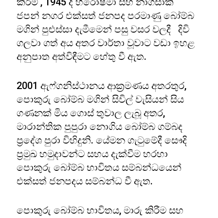
කිරීම් , 1945 දී හිරෝෂිමා සහ නාගසාකි
ජපන් නගර එක්සත් ජනපද පරමාණු බෝම්බ
මගින් පුළුස්සා දැමීමෙන් පසු වසර වලදී දිවි
ගලවා ගත් අය අතර වාර්තා වූවාට වඩා ඉහළ
අනුපාත අත්විඳීමට හේතු වී ඇත.
2001 ඇෆ්ගනිස්ථානය ආක්‍රමණය අතරතුර,
පොකුරු බෝම්බ මගින් සිවිල් වැසියන් සිය
ගණනක් මිය ගොස් තුවාල ලැබූ අතර,
මාරාන්තික පුපුරා නොගිය බෝම්බ ගම්බද
ප්‍රදේශ පුරා විහිදුනි. යේමන ගැටුමේදී සෞදි
ප්‍රමුඛ හමුදාවන්ට සහය දැක්වීම හරහා
පොකුරු බෝම්බ භාවිතය සම්බන්ධයෙන්
එක්සත් ජනපදය සම්බන්ධ වී ඇත.
පොකුරු බෝම්බ භාවිතය, මාරු කිරීම සහ