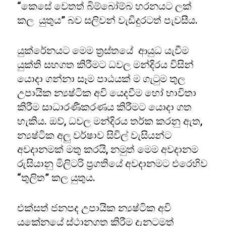
“කෙසේ වෙතත් බිම්බෝම්බ හරනයට ලක්
කල යුතුය” බව සලිවන් වැඩිදුරටත් පැවසීය.
යුක්රේනයට මෙම ත්‍රස්තයේ ආයුධ යැවීම
යුක්ති සහගත කිරීමට ධවල මන්දිරය විසින්
යොදා ගන්නා සෑම පාඨයක් ම ගැටුම තුල
උපායික න්‍යෂ්ටික අවි යෙදවීම හෝ භාවිතා
කිරීම සාධාරණීකරණය කිරීමට යොදා ගත
හැකිය. ඔව්, ධවල මන්දිරය තර්ක කරනු ඇත,
න්‍යෂ්ටික අලු වර්ෂාව සිවිල් වැසියන්ට
අවදානමක් මතු කරයි, නමුත් මෙම අවදානම
රුසියානු මිලිටරි ප්‍රගතියේ අවදානමට එරෙහිව
“තුලිත” කල යුතුය.
එක්සත් ජනපද උපායික න්‍යෂ්ටික අවි
යුක්‍රේනයේ ස්ථානගත කිරීම දැනටමත්