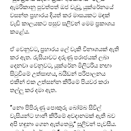
ඇමරිකානු පුවත්පත් ඔජ වැඩූ, යුක්රේනයේ
වසන්ත ප්‍රහාරය දියත් කර මාසයකට මඳක්
වැඩි කාලයකට පසුව සලිවන් මෙම ප්‍රකාශය
කළේය.
ඒ වෙනුවට, ප්‍රහාරය ලේ වැකි විනාශයක් ඇති
කර ඇත. රුසියාවට දරුණු පරාජයක් ලබා
දෙනවා වෙනුවට, යුක්රේන මිලිටරිය නඟා
සිටුවීමේ උත්සාහය, බයිඩන් පරිපාලනය
එකින් එක උත්සන්න කිරීමේ පියවර කරා
තල්ලු කර දමා ඇත.
“නො පිපිරුණු පොකුරු බෝම්බ සිවිල්
වැසියන්ට හානි කිරීමේ අවදානමක් ඇති බව
අපි හඳුනා ගෙන ඇත්තෙමු,” සුලිවන් පැවසීය.