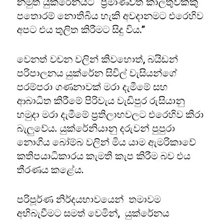
නමුත් යුක්රේනයට “ප්‍රමාණවත් කාලතුවක්කු
පතොරම් නොතිබිය හැකි අවදානමට එරෙහිව
අපට එය තුලිත කිරීමට සිදු විය.”
වෙනත් වචන වලින් කිවහොත්, බයිඩන්
පරිපාලනය යුක්රේන සිවිල් වැසියන්ගේ
පරම්පරා ගණනාවක් මරා දැමීමේ සහ
ආබාධිත කිරීමේ පිරිවැය වැඩිපුර රුසියානු
හමුදා මරා දැමීමේ ප්‍රතිලාභවලට එරෙහිව කිරා
බැලුවේය. යුක්රේනියානු දරුවන් පුපුරා
නොගිය බෝම්බ වලින් මිය යාම ඇමරිකාවේ
කතිපයාධිකාරය කැමති කැප කිරීම බව එය
තීරණය කළේය.
පරිපූර්ණ නිර්දයභාවයෙන් තමාවම
අභිබැවීමට සමත් වෙමින්, යුක්රේනය