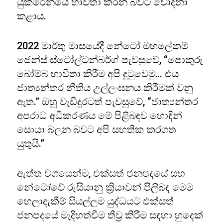
යුක්රේනයේ භාවිතා කරන බවට චෝදනා
කළාය.
2022 මාර්තු මාසයේදී නේටෝ මහලේකම්
ජෙන්ස් ස්ටෝල්ටන්බර්ග් පැවසුවේ, “පොකුරු
බෝම්බ භාවිතා කිරීම අපි දුටුවෙමු… එය
ජාත්‍යන්තර නීතිය උල්ලංඝනය කිරීමක් වනු
ඇත.” ඔහු වැඩිදුරටත් පැවසුවේ, “ජාත්‍යන්තර
අපරාධ අධිකරණය මේ පිළිබඳව හොඳින්
සොයා බලන බවට අපි සහතික කරගත
යුතුයි.”
ඇත්ත වශයෙන්ම, එක්සත් ජනපදයේ සහ
නේටෝවේ රුසියානු ක්‍රියාවන් පිලිබඳ මෙම
හෙලාදැකීම් සියල්ලම යුද්ධයට එක්සත්
ජනපදයේ මැදිහත්වීම තීව්‍ර කිරීම සඳහා හුදෙක්