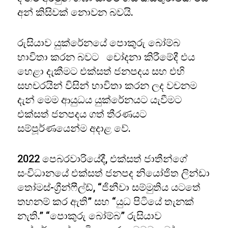
අන් කිසිවක් නොවන බවයි.
රුසියාව යුක්රේනයේ පොකුරු බෝම්බ
භාවිතා කරන බවට චෝදනා කිරීමේදී එය
හෙළා දැකීමට එක්සත් ජනපදය සහ එහි
සහචරයින් විසින් භාවිතා කරන ලද වචනම
දැන් මෙම ආයුධය යුක්රේනයට යැවීමට
එක්සත් ජනපදය ගත් තීරණයට
සම්පූර්ණයෙන්ම අදාළ වේ.
2022 පෙබරවාරියේදී, එක්සත් ජාතීන්ගේ
සංවිධානයේ එක්සත් ජනපද නියෝජිත ලින්ඩා
තෝමස්-ග්‍රීන්ෆීල්ඩ්, “ජිනීවා සම්මුතිය යටතේ
තහනම් කර ඇති” සහ “යුධ පිටියේ තැනක්
නැති.” “පොකුරු බෝම්බ” රුසියාව