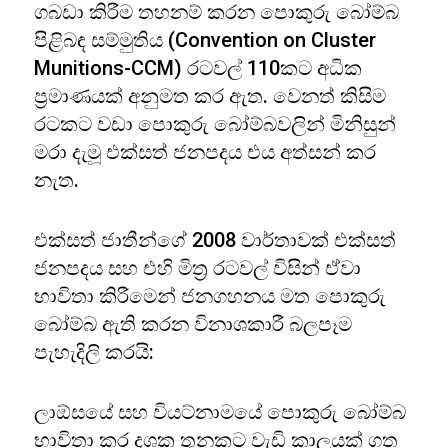
ගබඩා කිරීම තහනම් කරන පොකුරු බෝම්බ
පිළිබඳ සම්මුතිය (Convention on Cluster
Munitions-CCM) රටවල් 110කට අධික
ප්‍රමාණයක් අනුමත කර ඇත. වෙනත් කිසිම
රටකට වඩා පොකුරු බෝම්බවලින් මිනිසුන්
මරා දැමූ එක්සත් ජනපදය එය අත්සන් කර
නැත.
එක්සත් ජාතීන්ගේ 2008 වාර්තාවක් එක්සත්
ජනපදය සහ එහි මිත්‍ර රටවල් විසින් ඒවා
භාවිතා කිරීමෙන් ජනගහනය මත පොකුරු
බෝම්බ ඇති කරන විනාශකාරී බලපෑම
පැහැදිලි කරයි:
ලාඕසයේ සහ වියට්නාමයේ පොකුරු බෝම්බ
භාවිතා කර දශක තුනකට වැඩි කාලයක් ගත