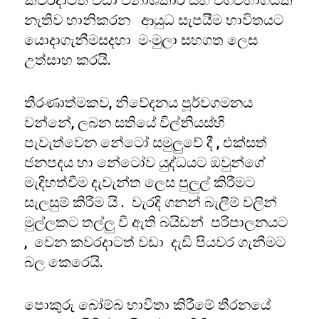
කවරදාටත් වඩා විනාශකාරී සහ වගවිභාගයක්
නැතිව හානිකරන ආයුධ සැපයීම භාවිතයට
යොදාගැනීමසදහා මංමුලා සහගත ලෙස
උත්සාහ කරයි.
තීරණාත්මකව, නිවේදනය පූර්වගමනය
වන්නේ, ලබන සතියේ විල්නියස්හි
පැවැත්වෙන නේටෝ සමුලුවේ දී , එක්සත්
ජනපදය හා නේටෝව යුද්ධයට ඔවුන්ගේ
මැදිහත්වීම දැවැන්ත ලෙස පුලුල් කිරීමට
සැලසුම් කිරීම යි . වැරදි ගනන් බැලීම් වලින්
මුල්ලකට තල්ලු වී ඇති බයිඩන් පරිපාලනයට
, වෙන කවරදාටත් වඩා දැඩි පියවර ගැනීමට
බල කෙරෙයි.
පොකුරු බෝම්බ භාවිතා කිරීමේ තීරනයේ