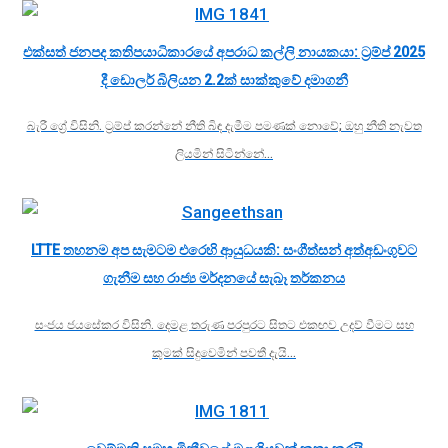
එක්සත් ජනපද කතිපයාධිකාරයේ අපරාධ කල්ලි නායකයා: ට්‍රම්ප් 2025
දී ඩොලර් බිලියන 2.2ක් සාක්කුවේ දමාගනී
බැරී ග්‍රේ විසිනි. ට්‍රම්ප් කරන්නේ නීති බිඳ දැමීම පමණක් නොවේ; ඔහු නීති නැවත
ලියමින් සිටින්නේ…
LTTE තහනම අප සැමටම එරෙහි ආයුධයකි: සංගීත්සන් අත්අඩංගුවට
ගැනීම සහ රාජ්‍ය මර්දනයේ සැබෑ තර්කනය
සංජය ජයසේකර විසිනි. දෙමළ තරුණ පරපුරට සිතට එකඟව උදව් වීමට සහ
කුමක් සිදුවෙමින් පවතී දැයි…