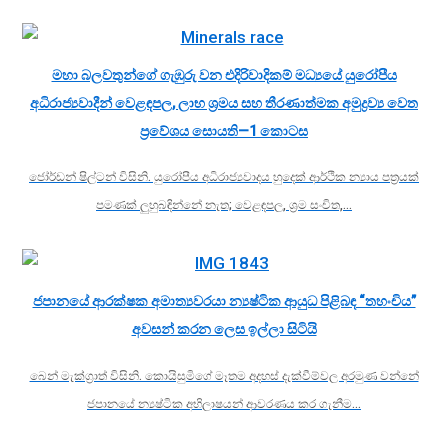
මහා බලවතුන්ගේ ගැඹුරු වන එදිරිවාදිකම් මධ්‍යයේ යුරෝපීය
අධිරාජ්‍යවාදීන් වෙළඳපල, ලාභ ශ්‍රමය සහ තීරණාත්මක අමුද්‍රව්‍ය වෙත
ප්‍රවේශය සොයති—1 කොටස
ජෝර්ඩන් ෂිල්ටන් විසිනි. යුරෝපීය අධිරාජ්‍යවාදය හුදෙක් ආර්ථික න්‍යාය පත්‍රයක්
පමණක් ලුහුබඳින්නේ නැත; වෙළඳපල, ශ්‍රම සංචිත,…
ජපානයේ ආරක්ෂක අමාත්‍යවරයා න්‍යෂ්ටික ආයුධ පිළිබඳ “තහංචිය”
අවසන් කරන ලෙස ඉල්ලා සිටියි
බෙන් මැක්ග්‍රාත් විසිනි. කොයිසුමිගේ මෑතම අදහස් දැක්වීම්වල අරමුණ වන්නේ
ජපානයේ න්‍යෂ්ටික අභිලාෂයන් ආවරණය කර ගැනීම…