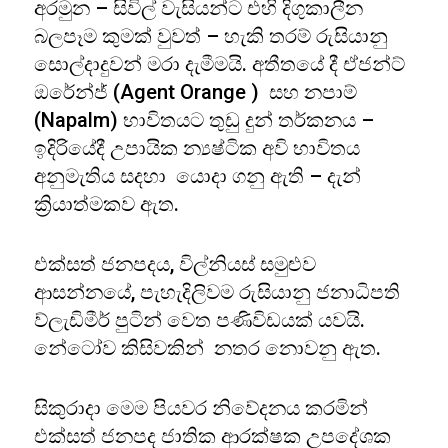
අරමුන – සිවිල් වැසියන්ට එහි දිගුකාලීන
බලපෑම කුමක් වුවත් – හැකි තරම් රුසියානු
සොල්දාදුවන් මරා දැමීමයි. අතීතයේ දී ඒජන්ට්
ඔරේන්ජ් (Agent Orange ) සහ නපාම්
(Napalm) භාවිතයට තුඩු දුන් තර්කනය –
ඉදිරියේදී උපායික න්‍යෂ්ටික අවි භාවිතය
අනුමැතිය සදහා යොදා ගනු ඇති – දැන්
ක්‍රියාත්මකව ඇත.
එක්සත් ජනපදය, විල්නියස් සමුළුව
ආසන්නයේ, පැහැදිලිවම රුසියානු ජනාධිපති
ව්ලැඩිමීර් පුටින් වෙත පණිවිඩයක් යවයි.
නේටෝව කිසිවකින් නතර නොවනු ඇත.
සිකුරාදා මෙම පියවර නිවේදනය කරමින්
එක්සත් ජනපද ජාතික ආරක්ෂක උපදේශක