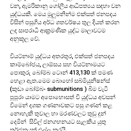
වන, ඇමරිකානු ගෝලීය ආධිපත්‍යය සඳහා වන
යුද්ධයකි. මෙය මුලුමනින්ම එක්සත් ජනපදය
විසින් පසුගිය අර්ධ ශතවර්ෂය තුල දියත් කරන
ලද සාපරාධී ආක්‍රමණික යුද්ධ මාලාවටම
අනුකූල වේ.
වියට්නාම් යුද්ධය අතරතුර, එක්සත් ජනපදය
කාම්බෝජය, ලාඕසය සහ වියට්නාමයට
පොකුරු බෝම්බ ටොන් 413,130 ක් පමණ
හෙළා ඇත.මෙම බොහෝ සබ්මියුනිෂන්ස්
(කුඩා බෝම්බ- submunitions ) බිම වැටී
පුපුරා යාමට අපොහොසත් වී යුද්ධය අවසන්
වීමෙන් දශක ගණනාවකට පසු ගණන් කළ
නොහැකි තුවාල හා මරණවලට තුඩු දුන්
දෙමින් සිවිල් ජනගහනයට සැලකිය යුතු
තර්ජනයක් එල්ල කරයි.