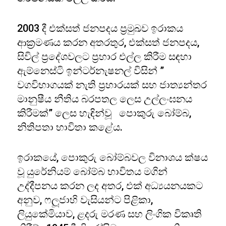
2003 දී එක්සත් ජනපදය ප්‍රමුඛව ඉරාකය
ආක්‍රමණය කරන අතරතුර, එක්සත් ජනපදය,
සිවිල් ප්‍රදේශවලට ප්‍රහාර එල්ල කිරීම සඳහා
ඇම්නෙස්ටි ඉන්ටර්නැෂනල් විසින් ”
වගවිභාගයක් නැති ප්‍රහාරයක් සහ ජාත්‍යන්තර
මානුෂීය නීතිය බරපතල ලෙස උල්ලංඝනය
කිරීමක්” ලෙස හැඳින්වූ පොකුරු බෝම්බ,
නිතිපතා භාවිතා කළේය.
ඉරාකයේ, පොකුරු බෝම්බවල විනාශය ක්ෂය
වූ යුරේනියම් බෝම්බ භාවිතය මගින්
උද්දීපනය කරන ලද අතර, එක් අධ්‍යයනයකට
අනුව, ෆලූජාහි වැසියන්ට පිළිකා,
ලියුකේමියාව, ළදරු මරණ සහ ලිංගික විකෘති