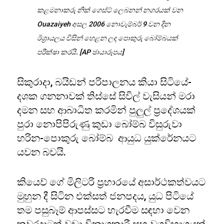
කළමනාකරු නික් ගෙස්ට් ලෙබනන් නගරයක් වන
Ouazaiyeh අසල 2006 නොවැම්බර් 9 වන දින
ඊශ්‍රායලය විසින් හෙළන ලද පොකුරු බෝම්බයක්
පරීක්ෂා කරයි. [AP ඡායාරූපය]
සිකුරාදා, බයිඩන් පරිපාලනය කියා සිටියේ-
දශක ගනනාවක් තිස්සේ සිවිල් වැසියන් මරා
දමන සහ ආබාධිත කරමින් පුලුල් ප්‍රදේශයක්
පුරා නොපිපිරුණු කුඩා බෝම්බ විසුරුවා
හරින-පොකුරු බෝම්බ ආයුධ යුක්රේනයට
යවන බවයි.
කියෙව් ගේ මිලිටරි ප්‍රහාරයේ අසාර්ථකත්වයට
මුහුන දී සිටින එක්සත් ජනපදය, යුධ පිටියේ
තම පසුබෑම් ආපස්සට හැරවීම සඳහා වෙන