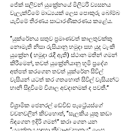
ජේක් සලිවන් යුක්‍රේනයේ මිලිටරි ව්‍යසනය
වැලැක්වීමේ මාධ්‍යයක් ලෙස පොකුරු බෝම්බ
යැවීමේ තීරණය සාධාරණීකරණය කළේය.
“යුක්රේනය සතුව ප්‍රමාණවත් කාලතුවක්කු
නොමැති නිසා රුසියානු හමුදා සහ යුද ටැංකි
යුක්‍රේන ( හමුදා රැදී ඇති) ස්ථාන මතින් ගමන්
කිරීමෙන්, තවත් යුක්‍රේනියානු භූමි ප්‍රදේශ
අත්පත් කරගෙන තවත් යුක්රේන සිවිල්
වැසියන් යටත් කර ගතහොත් සිවිල් වැසියන්ට
හානි සිදුවීමේ විශාල අවදානමක් ද පවතී.”
විශ්‍රාමික ජෙනරල් ඩේවිඩ් පැට්‍රේයස්ගේ
වචනවලින් කිවහොත්, “සැලකිය යුතු කඩා
බිඳගෙන ඉදිරි ගමන්” කරා ගෙන යන
“යුක්‍රේනය සඳහා ක්‍රීඩා-අවසානය” ලෙස