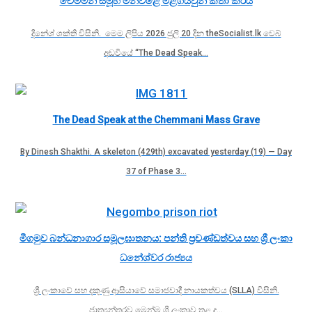
චෙම්මනි සමූහ මිනීවළේ මළගියවුන් කතා කරයි
දිනේශ් ශක්ති විසිනි. මෙම ලිපිය 2026 ජුලි 20 දින theSocialist.lk වෙබ්
අඩවියේ “The Dead Speak…
The Dead Speak at the Chemmani Mass Grave
By Dinesh Shakthi. A skeleton (429th) excavated yesterday (19) — Day
37 of Phase 3…
මීගමුව බන්ධනාගාර සමූලඝාතනය: පන්ති ප්‍රචණ්ඩත්වය සහ ශ්‍රී ලංකා
ධනේශ්වර රාජ්‍යය
ශ්‍රී ලංකාවේ සහ දකුණු ආසියාවේ සමාජවාදී නායකත්වය (SLLA) විසිනි.
ජාත්‍යන්තරව මෙන්ම ශ්‍රී ලංකාව තුළ ද…