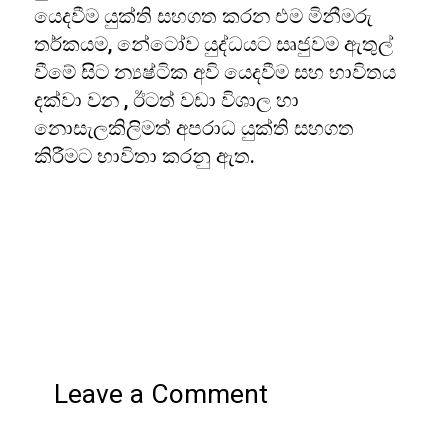
යෙදවීම යුක්ති සහගත කරන එම මිනීමරු
තර්කයම, නේටෝව යුද්ධයට සෘජුවම ඇතුල්
වීමේ සිට න්‍යෂ්ටික අවි යෙදවීම සහ භාවිතය
දක්වා වන , ඊටත් වඩා විශාල හා
නොසැලකිලිමත් අපරාධ යුක්ති සහගත
කිරීමට භාවිතා කරනු ඇත.
Leave a Comment