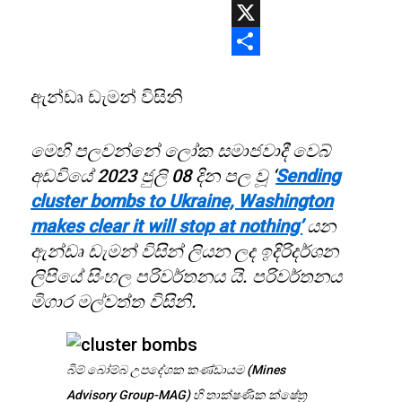
WhatsApp
X
Share
ඇන්ඩෘ ඩැමන් විසිනි
මෙහි පලවන්නේ ලෝක සමාජවාදී වෙබ්
අඩවියේ 2023 ජුලි 08 දින පල වූ ‘
Sending
cluster bombs to Ukraine, Washington
makes clear it will stop at nothing’
යන
ඇන්ඩෘ ඩැමන් විසින් ලියන ලද ඉදිරිදර්ශන
ලිපියේ සිංහල පරිවර්තනය යි. පරිවර්තනය
මිගාර මල්වත්ත විසිනි.
බිම් බෝම්බ උපදේශක කණ්ඩායම (Mines
Advisory Group-MAG) හි තාක්ෂණික ක්ෂේත්‍ර