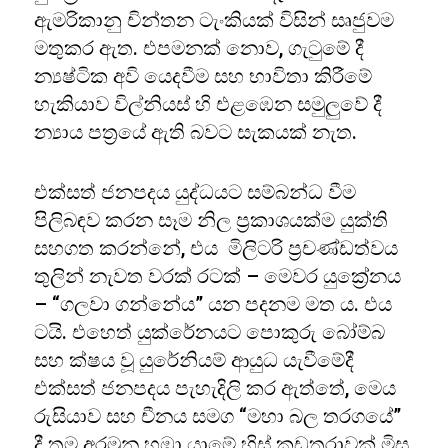
ඇමරිකානු චින්තන ටැංකියක් විසින් සෘජුවම
මතුකර ඇත. එපමනක් නොව, ගැටුමේ දී
න්‍යෂ්ටික අවි යෙදවීම සහ භාවිතා කිරීමේ
හැකියාව විල්නියස් හි එළඹෙන සමුලුවේ දී
න්‍යාය පත්‍රයේ ඇති බවට සැකයක් නැත.
එක්සත් ජනපදය යුද්ධයට සම්බන්ධ වීම
පිලිබඳව කරන සෑම නිල ප්‍රකාශයක්ම යුක්ති
සහගත කරන්නේ, එය මිලිටරි ප්‍රචණ්ඩත්වය
තුලින් නැවත වරක් රටක් – මෙවර යුක්‍රේනය
– “ගලවා ගන්නේය” යන පදනම මත ය. එය
ටයි. එහෙත් යුක්රේනයට පොකුරු බෝම්බ
සහ ක්ෂය වූ යුරේනියම් ආයුධ යැවීමේදී
එක්සත් ජනපදය පැහැදිලි කර ඇත්තේ, මෙය
රුසියාව සහ චීනය සමග “මහා බල තරගයේ”
දී තම අරමුන හඹා යාමේ හිස් කඩතුරාවක් මිස