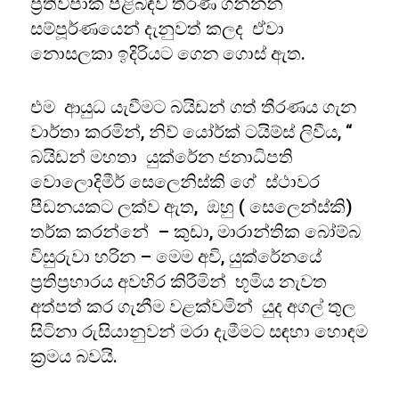
ප්‍රතිවිපාක පිළිබඳව තීරණ ගන්නන්
සම්පූර්ණයෙන් දැනුවත් කලද ඒවා
නොසලකා ඉදිරියට ගෙන ගොස් ඇත.
එම ආයුධ යැවීමට බයිඩන් ගත් තීරණය ගැන
වාර්තා කරමින්, නිව් යෝර්ක් ටයිම්ස් ලිවීය, “
බයිඩන් මහතා යුක්රේන ජනාධිපති
වොලොදිමීර් සෙලෙනිස්කි ගේ ස්ථාවර
පීඩනයකට ලක්ව ඇත, ඔහු ( සෙලෙන්ස්කි)
තර්ක කරන්නේ – කුඩා, මාරාන්තික බෝම්බ
විසුරුවා හරින – මෙම අවි, යුක්රේනයේ
ප්‍රතිප්‍රහාරය අවහිර කිරීමින් භූමිය නැවත
අත්පත් කර ගැනීම වළක්වමින් යුද අගල් තුල
සිටිනා රුසියානුවන් මරා දැමීමට සඳහා හොඳම
ක්‍රමය බවයි.