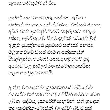
කුහක කඩතුරාවන් වීය.
යුක්රේනයට පොකුරු බෝම්බ යැවීමට
එක්සත් ජනපදය ගත් තීරණය, ‘එක්සත් ජනපද
අධිරාජ්‍යවාදයට පූර්වගාමී සතුරුකම’ හෙළා
දකින, ඇමරිකාවේ ඩිමොක්‍රටික් සමාජවාදීන්
ඇතුළු යුක්‍රේනයේ යුද්ධයට එක්සත් ජනපද
මැදිහත්වීමේ ව්‍යාජ වාම ආරක්ෂකයින්
සියල්ලන්ම, එක්සත් ජනපද හමුදාවේ යුද
අපරාධ වල නිර්ලජ්ජිත ක්ෂමාලාපකයින්
ලෙස හෙලිදරව් කරයි.
ඇත්ත වශයෙන්ම, යුක්රේනයේ රුසියාවට
එරෙහිව එක්සත් ජනපදය විසින් මෙහෙයවන
ලබන යුද්ධය, යුක්රේනියානුවන් එහි හුදෙක්
කාලතුවක්කු-බොජුන් (උණ්ඩ) බවට පත්