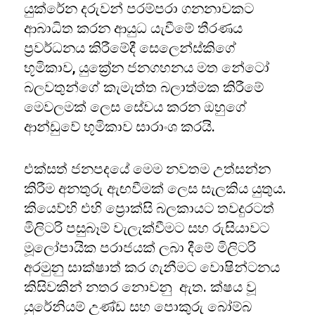
යුක්රේන දරුවන් පරම්පරා ගනනාවකට
ආබාධිත කරන ආයුධ යැවීමේ තීරණය
ප්‍රවර්ධනය කිරීමේදී සෙලෙන්ස්කිගේ
භූමිකාව, යුක්‍රේන ජනගහනය මත නේටෝ
බලවතුන්ගේ කැමැත්ත බලාත්මක කිරීමේ
මෙවලමක් ලෙස සේවය කරන ඔහුගේ
ආන්ඩුවේ භූමිකාව සාරාංශ කරයි.
එක්සත් ජනපදයේ මෙම නවතම උත්සන්න
කිරීම අනතුරු ඇඟවීමක් ලෙස සැලකිය යුතුය.
කියෙව්හි එහි ප්‍රොක්සි බලකායට තවදුරටත්
මිලිටරි පසුබෑම් වැලැක්වීමට සහ රුසියාවට
මූලෝපායික පරාජයක් ලබා දීමේ මිලිටරි
අරමුනු සාක්ෂාත් කර ගැනීමට වොෂින්ටනය
කිසිවකින් නතර නොවනු ඇත. ක්ෂය වූ
යුරේනියම් උණ්ඩ සහ පොකුරු බෝම්බ