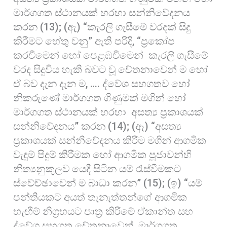
මාර්ගගත ස්ථානයක් හරහා සන්නිවේදනය
කරන (13); (ඇ) “කැරලි ගැසීමේ වරදක් සිදු
කිරීමට හේතු වනු” ඇති පරිදි, “ප්‍රකෝප
කරවීමෙන් හෝ පෙළඹවීමෙන් කැරලි ගැසීමේ
වරද සිදුවිය හැකි බවට වූ චේතනාවෙන් ම හෝ
ඒ බව දැන දැන ම, …. ද්වේශ සහගතව හෝ
නිකරුණේ මාර්ගගත ගිණුමක් මගින් හෝ
මාර්ගගත ස්ථානයක් හරහා අසත්‍ය ප්‍රකාශයක්
සන්නිවේදනය” කරන (14); (ඈ) “අසත්‍ය
ප්‍රකාශයක් සන්නිවේදනය කිරීම මගින් ආගමික
වැඳුම් පිදුම් කිරීමක හෝ ආගමික පූජාවන්හි
නීත්‍යනුකූලව යෙදී සිටින යම් රැස්වීමකට
ස්වේච්ඡාවෙන් ම බාධා කරන” (15); (ඉ) “යම්
පන්තියකට අයත් තැනැත්තන්ගේ ආගමික
හැඟීම් නිග්‍රහයට පාත්‍ර කිරීමේ ඒකාන්ත සහ
ද්වේශ සහගත චේතනාවෙන්, මාර්ගගත