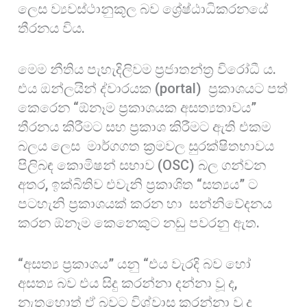
ලෙස ව්‍යවස්ථානුකූල බව ශ්‍රේෂ්ඨාධිකරනයේ
තීරනය විය.
මෙම නීතිය පැහැදිලිවම ප්‍රජාතන්ත්‍ර විරෝධී ය.
එය ඔන්ලයින් ද්වාරයක (portal) ප්‍රකාශයට පත්
කෙරෙන “ඕනෑම ප්‍රකාශයක අසත්‍යතාවය”
තීරනය කිරීමට සහ ප්‍රකාශ කිරීමට ඇති එකම
බලය ලෙස මාර්ගගත ක්‍රමවල සුරක්ෂිතභාවය
පිලිබඳ කොමිෂන් සභාව (OSC) බල ගන්වන
අතර, ඉක්බිතිව එවැනි ප්‍රකාශිත “සත්‍යය” ට
පටහැනි ප්‍රකාශයක් කරන හා සන්නිවේදනය
කරන ඕනෑම කෙනෙකුට නඩු පවරනු ඇත.
“අසත්‍ය ප්‍රකාශය” යනු “එය වැරදි බව හෝ
අසත්‍ය බව එය සිදු කරන්නා දන්නා වූ ද,
නැතහොත් ඒ බවට විශ්වාස කරන්නා වූ ද