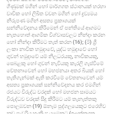
ගිණුමක් මගින් හෝ මාර්ගගත ස්ථානයක් හරහා
වාචික හෝ ලිඛිත වචන මගින් හෝ ද්‍රව්‍යමය
නිරූපණ මගින් අසත්‍ය ප්‍රකාශයක්
සන්නිවේදනය කිරීමෙන් ඒ පන්තියේ ආගමට
නැතහොත් ආගමික විශ්වාසවලට නින්දා කරන
හෝ නින්දා කිරීමට තැත් කරන (16); (ඊ) ශ්‍රී
ලංකා නාවික හමුදාවේ, යුද්ධ හමුදාවේ හෝ
ගුවන් හමුදාවේ යම් නිලධරයකු, නාවිකයකු,
සෙබළකු හෝ ගුවන් නැවියකු කැරලි ගැස්වීමේ
චේතනාවෙන් හෝ මහජනයා අතර බියක් හෝ
තැතිගැන්මක් ඇති කරවීමේ චේතනාවෙන් යම්
අසත්‍ය ප්‍රකාශයක් සන්නිවේදනය කර එමගින්
රජයට විරුද්ධ වරදක් හෝ මහජන සාමයට
විරුද්ධව වරදක් සිදු කිරීමට යම් තැනැත්තකු
පොලඹවන (19) ඕනෑම පුද්ගලයෙකුට එරෙහිව
නඩු පැවරිය හැකිය; යමෙකුට (ඉලක්කගත