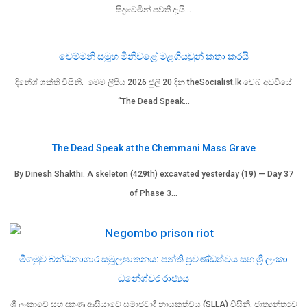
සිදුවෙමින් පවතී දැයි…
චෙම්මනි සමූහ මිනීවළේ මළගියවුන් කතා කරයි
දිනේශ් ශක්ති විසිනි. මෙම ලිපිය 2026 ජුලි 20 දින theSocialist.lk වෙබ් අඩවියේ
“The Dead Speak…
The Dead Speak at the Chemmani Mass Grave
By Dinesh Shakthi. A skeleton (429th) excavated yesterday (19) — Day 37
of Phase 3…
මීගමුව බන්ධනාගාර සමූලඝාතනය: පන්ති ප්‍රචණ්ඩත්වය සහ ශ්‍රී ලංකා
ධනේශ්වර රාජ්‍යය
ශ්‍රී ලංකාවේ සහ දකුණු ආසියාවේ සමාජවාදී නායකත්වය (SLLA) විසිනි. ජාත්‍යන්තරව