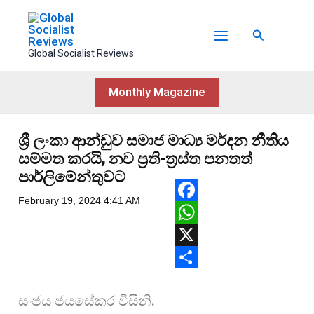
Skip
to
Search
content
Global Socialist Reviews
Monthly Magazine
ශ්‍රී ලංකා ආන්ඩුව සමාජ මාධ්‍ය මර්දන නීතිය
සම්මත කරයි, නව ප්‍රති-ත්‍රස්ත පනතත්
පාර්ලිමේන්තුවට
February 19, 2024
4:41 AM
F
a
W
c
h
X
e
a
S
සංජය ජයසේකර විසිනි.
b
t
h