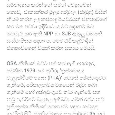
සම්පාදනය කරන්නේ තමන් වෙනුවෙන්
නොව, ජාත්‍යන්තර මූල්‍ය අරමුදල (ජාමූඅ) විසින්
නියම කරන ලද කප්පාදු පියවරයන් ජනතාවගේ
කර මත පටවා ඉදිරියට යෑමට සූදානම් බව
තහවුරු කර ඇති NPP හා SJB ඇතුලු ධනපති
සංස්ථාපිතය සඳහා ය. මෙම රැඩිකල්වාදීන්
ජනතාවගෙන් වසන් කරන සත්‍යය මෙයයි.
OSA නීතියක් බවට පත් කර ඇති අතරතුර,
පවතින 1979 යේ කුරිරු ‘ත්‍රස්තවාදය
වැලැක්වීමේ පනත (PTA)’ යටතේ අත්අඩංගුවට
ගැනීමේ, පරිපාලනමය වශයෙන් රඳවා තබා
ගැනීමේ හෝ අත්අඩංගුවේ තබා ගැනීමේ සහ
නඩු පැවරීමේ බලතල අභිබවා යමින් රජය නව
ප්‍රති-ත්‍රස්ත නීතියක් ගෙන ඒම සඳහා කටයුතු
කරමින් සිටී. පසුගිය මාසය තුල පාර්ශව 35 කට