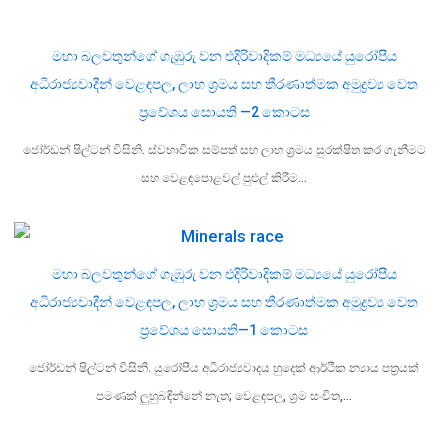
මහා බලවතුන්ගේ ගැඹුරු වන එදිරිවාදිකම් මධ්‍යයේ යුරෝපීය
අධිරාජ්‍යවාදීන් වෙළඳපල, ලාභ ශ්‍රමය සහ තීරණාත්මක අමුද්‍රව්‍ය වෙත
ප්‍රවේශය සොයති —2 කොටස
ජෝර්ඩන් ෂිල්ටන් විසිනි. ස්වභාවික සම්පත් සහ ලාභ ශ්‍රමය සුරක්ෂිත කර ගැනීමට
සහ වෙළඳපොළවල් පුළුල් කිරීම…
මහා බලවතුන්ගේ ගැඹුරු වන එදිරිවාදිකම් මධ්‍යයේ යුරෝපීය
අධිරාජ්‍යවාදීන් වෙළඳපල, ලාභ ශ්‍රමය සහ තීරණාත්මක අමුද්‍රව්‍ය වෙත
ප්‍රවේශය සොයති—1 කොටස
ජෝර්ඩන් ෂිල්ටන් විසිනි. යුරෝපීය අධිරාජ්‍යවාදය හුදෙක් ආර්ථික න්‍යාය පත්‍රයක්
පමණක් ලුහුබඳින්නේ නැත; වෙළඳපල, ශ්‍රම සංචිත,…