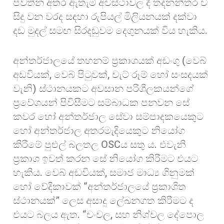
පවතින අතර ඇතැම් අවස්ථාවල දී තදනන්තර ව
සිදු වන වරද සඳහා රුපියල් මිලියනයක් දක්වා
දඩ මුදල් සමඟ සිරදඬුවම දෙගුනයක් විය හැකිය.
අන්තර්ජාලයේ තහනම් ප්‍රකාශයක් අඩංගු (වෙබ්
අඩවියක්, වෙබ් පිටුවක්, චැට් රූම් හෝ සංසදයක්
වැනි) ස්ථානයකට අවසාන පරිශීලකයන්ගේ
ප්‍රවේශයන් පිවිසීමට සම්බාධක පනවන සේ
කවර හෝ අන්තර්ජාල සේවා සම්පාදකයෙකුට
හෝ අන්තර්ජාල අතරමැදියෙකුට නියෝග
කිරීමේ පුළුල් බලතල OSCය සතු ය. එවැනි
ප්‍රකාශ ඉවත් කරන සේ නියෝග කිරීමට එයට
හැකිය. වෙබ් අඩවියක්, සමාජ මාධ්‍ය ගිනුමක්
හෝ වේදිකාවක් “අන්තර්ජාලයේ ප්‍රකාශිත
ස්ථානයක්” ලෙස අසාදු ලේඛනගත කිරීමට ද
එයට බලය ඇත. “චංචල, සහ නිශ්චල දේපොල