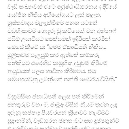
වැඩි සංඛ්‍යාවක් රටේ ශ්‍රේෂ්ඨාධිකරනය ඉදිරියේ
යෝජිත නීතිය අභියෝගයට ලක් කලහ.
ත්‍රස්තවාදය වැලැක්වීමේ පනත යටතේ
වධහිංසාවට ගොදුරු වූ කවියෙක් වන අහ්නාෆ්
ජසීම් උසාවියට පෙත්සමක් ඉදිරිපත් කරමින්
මෙසේ කීවේ ය: “මෙම ඒකාධිපති නීතිය…
මූලිකවම සැලසුම් කර ඇත්තේ කම්කරු
පන්තියට එරෙහිව සාමූහික දඬුවම් කිරීමේ
ආයුධයක් ලෙස භාවිතා කිරීමටය. එය
මෙහෙයවනු ලබන්නේ පන්ති වෛරය විසිනි.”
වික්‍රමසිංහ ජනාධිපති ලෙස පත් කිරීමෙන්
අනතුරුව වහා ම, ජාමූඅ විසින් නියම කරන ලද
දරුනු කප්පාදු පියවරයන් ක්‍රියාවට නැංවීමට
සූදානමින්, වැඩකරන ජනතාවට සහ දුප්පතුන්ට
එරෙහිව තම ආන්ඩුවේ පන්ති යුද්ධය ප්‍රකාශ