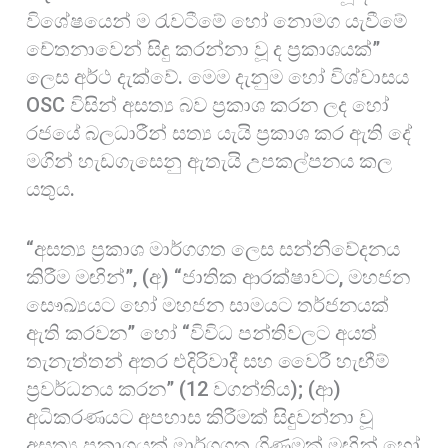
විශේෂයෙන් ම රැවටීමේ හෝ නොමග යැවීමේ
චේතනාවෙන් සිදු කරන්නා වූ ද ප්‍රකාශයක්”
ලෙස අර්ථ දැක්වේ. මෙම දැනුම හෝ විශ්වාසය
OSC විසින් අසත්‍ය බව ප්‍රකාශ කරන ලද හෝ
රජයේ බලධාරීන් සත්‍ය යැයි ප්‍රකාශ කර ඇති දේ
මගින් හැඩගැසෙනු ඇතැයි උපකල්පනය කල
යතුය.
“අසත්‍ය ප්‍රකාශ මාර්ගගත ලෙස සන්නිවේදනය
කිරීම මඟින්”, (අ) “ජාතික ආරක්ෂාවට, මහජන
සෞඛ්‍යයට හෝ මහජන සාමයට තර්ජනයක්
ඇති කරවන” හෝ “විවිධ පන්තිවලට අයත්
තැනැත්තන් අතර එදිරිවාදී සහ වෛරී හැඟීම්
ප්‍රවර්ධනය කරන” (12 වගන්තිය); (ආ)
අධිකරණයට අපහාස කිරීමක් සිදුවන්නා වූ
අසත්‍ය ප්‍රකාශයක් මාර්ගගත ගිණුමක් මඟින් හෝ