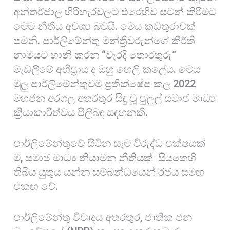
අන්තර්ජාල හිරිහැරවලට එරෙහිව සටන් කිරීමට
මෙම නීතිය අවශ්‍ය බවයි. මෙය කඩතුරාවක්
පමනි. පාර්ලිමේන්තු මන්ත්‍රීවරුන්ගේ කීර්ති
නාමයට හානි කරන “වැරදි තොරතුරු”
මැඩලීමේ අභිප්‍රාය ද ඔහු හෙලි කලේය. මෙය
මුලු පාර්ලිමේන්තුවම ප්‍රතික්ෂේප කල 2022
මහජන අරගල අතරතුර සිදු වූ පුලුල් සමාජ මාධ්‍ය
ක්‍රියාකාරීත්වය පිලිබඳ සඳහනකි.
පාර්ලිමේන්තුවේ සිටින සෑම විරුද්ධ පක්ෂයක්
ම, සමාජ මාධ්‍ය නියාමන නීතියක් සියතෙහි
තිබිය යුතුය යන්න සම්බන්ධයෙන් රජය සමඟ
එකඟ වේ.
පාර්ලිමේන්තු විවාදය අතරතුර, ජාතික ජන