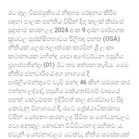
o
s
a
රට තුල විසම්මුතියේ නිදහස මර්දනය කිරීම
o
A
r
සඳහා පාලක පන්තිය විසින් දිගු කලක් තිස්සේ
k
p
e
සූදානම් කරන ලද 2024 අංක 9 දරන මාර්ගගත
p
ක්‍රමවල සුරක්ෂිතභාවය පිලිබඳ පනත (OSA)
නීතියක් ලෙස බලාත්මක කරමින් ශ්‍රී ලංකා
කථානායක මහින්ද යාපා අබේවර්ධන පසුගිය
බ්‍රහස්පතින්දා (01) ඊට තම අත්සන තැබීය. මෙම
නීතිය ජනවාරියේ අග භාගයේ දී
පාර්ලිමේන්තුවේ වැඩි ඡන්ද 46 කින් සම්මත කර
ගන්නා ලද්දේ, පසුගිය ඔක්තෝම්බර් මාසයේ
පනත් කෙටුම්පත ඉදිරිපත් කල අවස්ථාවේ සිදු
කෙරුනු විභාගයේ දී, රටේ ශ්‍රේෂ්ඨාධිකරනය
විසින් යෝජනා කරන ලද සීමිත සංශෝධනවලට
පවා අනුකූල නොවන විධිවිධාන ද සහිතව ය.
එවැනි යෝජනාවලට යටත්ව, නීතිය සමස්තයක්