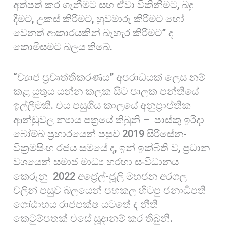
අත්පත් කර ගැනීමට සහ ඒවා විකිනීමට, බදු
දීමට, උකස් කිරීමට, හුවමාරු කිරීමට හෝ
වෙනත් ආකාරයකින් බැහැර කිරීමට” ද
කොමිසමට බලය තිබේ.
“ව්‍යාජ ප්‍රවෘත්තිකරණය” අපරාධයක් ලෙස නම්
කළ යුතුය යන්න කලක සිට පාලක පන්තියේ
ඉල්ලීමකි. එය පසුගිය කාලයේ අනුප්‍රාප්තික
ආන්ඩුවල න්‍යාය පත්‍රයේ තිබුනි – පාස්කු ඉරිදා
බෝම්බ ප්‍රහාරයෙන් පසුව 2019 සිරිසේන-
වික්‍රමසිංහ රජය සමයේ ද, ඉන් ඉක්බිති ව, ප්‍රධාන
වශයෙන් සමාජ මාධ්‍ය හරහා සංවිධානය
කෙරුනු 2022 අප්‍රේල්-ජූලි මහජන අරගල
වලින් පසුව බලයෙන් පහකල හිටපු ජනාධිපති
ගෝඨාභය රාජපක්ෂ යටතේ ද නීති
කෙටුම්පතක් එසේ සූදානම් කර තිබුනි.