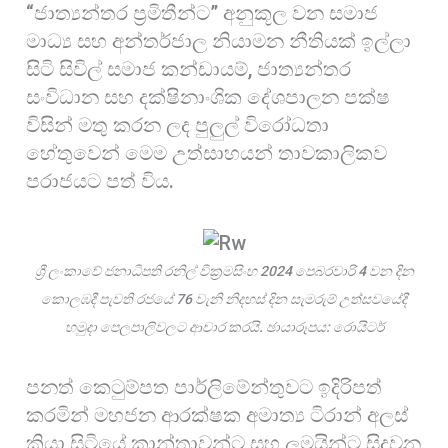
“ජාත්‍යන්තර ප්‍රමිතීන්ට” අනුකූල වන සමාජ
මාධ්‍ය සහ අන්තර්ජාල නියාමන නීතියක් ඉල්ලා
සිටි සිවිල් සමාජ කන්ඩායම්, ජාත්‍යන්තර
සංවිධාන සහ දක්ෂිනාංශික දේශපාලන පක්ෂ
විසින් මතු කරන ලද පුලුල් විරෝධතා
හේතුවෙන් මෙම උත්සාහයන් තාවකාලිකව
පරාජයට පත් විය.
ශ්‍රී ලංකාවේ ජනාධිපති රනිල් වික්‍රමසිංහ 2024 පෙබරවාරි 4 වන දින
කොලඹදී පැවති රජයේ 76 වැනි නිදහස් දින සැමරුම් උත්සවයේදී
හමුදා පෙලපාලිවලට ආචාර කරයි. ඡායාරූපය: රොයිටර්
පනත් කෙටුම්පත පාර්ලිමේන්තුවට ඉදිරිපත්
කරමින් මහජන ආරක්ෂක අමාත්‍ය ටිරාන් අලස්
කියා සිටියේ කාන්තාවන්ට සහ ලමයින්ට සිදුවන