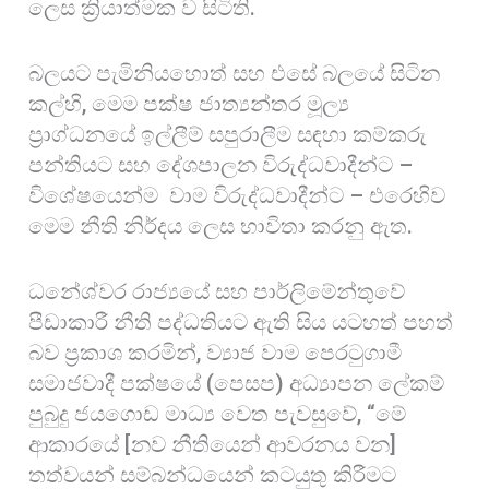
ලෙස ක්‍රියාත්මක ව සිටිති.
බලයට පැමිනියහොත් සහ එසේ බලයේ සිටින
කල්හි, මෙම පක්ෂ ජාත්‍යන්තර මූල්‍ය
ප්‍රාග්ධනයේ ඉල්ලීම් සපුරාලීම සඳහා කම්කරු
පන්තියට සහ දේශපාලන විරුද්ධවාදීන්ට –
විශේෂයෙන්ම වාම විරුද්ධවාදීන්ට – එරෙහිව
මෙම නීති නිර්දය ලෙස භාවිතා කරනු ඇත.
ධනේශ්වර රාජ්‍යයේ සහ පාර්ලිමේන්තුවේ
පීඩාකාරී නීති පද්ධතියට ඇති සිය යටහත් පහත්
බව ප්‍රකාශ කරමින්, ව්‍යාජ වාම පෙරටුගාමී
සමාජවාදී පක්ෂයේ (පෙසප) අධ්‍යාපන ලේකම්
පුබුදු ජයගොඩ මාධ්‍ය වෙත පැවසුවේ, “මේ
ආකාරයේ [නව නීතියෙන් ආවරනය වන]
තත්වයන් සම්බන්ධයෙන් කටයුතු කිරීමට