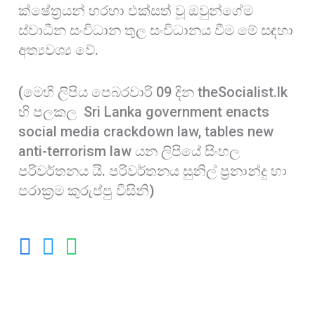
ක්ෂේත්‍රයන් හරහා එක්සත් වූ ඔවුන්ගේම
ස්වාධීන සංවිධාන තුල සංවිධානය වීම මේ සඳහා
අත්‍යවශ්‍ය වේ.
(මෙහි ලිපිය පෙබරවාරි 09 දින theSocialist.lk
හි පලකල Sri Lanka government enacts
social media crackdown law, tables new
anti-terrorism law යන ලිපියේ සිංහල
පරිවර්තනය යි. පරිවර්තනය සුනිල් ප්‍රනාන්දු හා
පරාක්‍රම කුරුප්පු විසිනි)