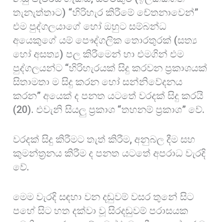
තැනැත්තාට) “හිරිහැර කිරීමේ චේතනාවෙන්”
එම පුද්ගලයාගේ හෝ ඔහුට සම්බන්ධ
අයෙකුගේ යම් පෞද්ගලික තොරතුරක් (සත්‍ය
හෝ අසත්‍ය) පල කිරීමෙන් හා එමගින් එම
පුද්ගලයන්ට “හිරිහැරයක් සිදු කරවන ප්‍රකාශයක්
සිතාමතා ම සිදු කරන හෝ සන්නිවේදනය
කරන” අයෙක් ද පනත යටතේ වරදක් සිදු කරයි
(20). එවැනි සියලු ප්‍රකාශ “තහනම් ප්‍රකාශ” වේ.
වරදක් සිදු කිරීමට තැත් කිරීම, අනුබල දීම සහ
කුමන්ත්‍රනය කිරීම ද පනත යටතේ අපරාධ වැරදි
වේ.
මෙම වැරදි සඳහා වන දඬුවම් වසර තුනේ සිට
පහේ සිට හත දක්වා වූ සිරදඬුවම් පරාසයක