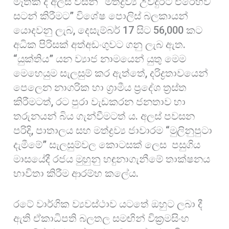
මෑතක දී අලස් විසින් “මත්ද්‍රව්‍ය උවදුරට එරෙහිව
සටන් කිරීමට” විශේෂ පොලිස් බලකායන්
යොදවනු ලැබ, දෙසැම්බර් 17 සිට 56,000 කට
අධික පිරිසක් අත්අඩංගුවට ගනු ලැබ ඇත.
“යුක්තිය” යන ව්‍යාජ නාමයෙන් යුතු මෙම
මෙහෙයුම සැලසුම් කර ඇත්තේ, දරිද්‍රතාවයෙන්
පෙලෙන නාගරික හා ග්‍රාමීය ප්‍රදේශ ත්‍රස්ත
කිරීමටත්, රට පුරා වැඩකරන ජනතාව හා
තරුනයන් බිය ගැන්වීමටත් ය. අලස් පවසන
පරිදි, පාතාලය සහ මත්ද්‍රව්‍ය ජාවාරම “මුලිනුපුටා
දැමීමේ” සැලසුම්වල කොටසක් ලෙස පසුගිය
මාසයේදී රජය මුහුනු හඳුනාගැනීමේ තාක්ෂනය
භාවිතා කිරීම ආරම්භ කලේය.
රටේ වාර්ගික ව්‍යවස්ථාව යටතේ ඔහුට ලබා දී
ඇති ඒකාධිපති බලතල සමඟින් වික්‍රමසිංහ