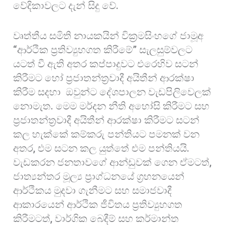
වේදිකාවලට දැන් සිදු වේ.
වෘත්තීය සමිති නායකයින් වික්‍රමසිංහගේ ජාමූඅ
“ආර්ථික ප්‍රතිව්‍යුහගත කිරීමේ” සැලසුම්වලට
යටත් වී ඇති අතර කප්පාදුවට එරෙහිව සටන්
කිරීමට හෝ ප්‍රජාතන්ත්‍රවාදී අයිතීන් ආරක්ෂා
කිරීම සදහා ඔවුන්ට දේශපාලන වැඩපිලිවෙලක්
නොමැත. මෙම මර්දන නීති අහෝසි කිරීමට සහ
ප්‍රජාතන්ත්‍රවාදී අයිතීන් ආරක්ෂා කිරීමට සටන්
කල හැක්කේ කම්කරු පන්තියට පමනක් වන
අතර, එම සටන කල යුත්තේ එම පන්තියයි.
වැඩකරන ජනතාවගේ ආන්ඩුවක් ගෙන ඒමටත්,
ජාත්‍යන්තර මූල්‍ය ප්‍රාග්ධනයේ ග්‍රහනයෙන්
ආර්ථිකය මුදවා ගැනීමට සහ සමාජවාදී
ආකාරයෙන් ආර්ථික ජීවිතය ප්‍රතිව්‍යුහගත
කිරීමටත්, වාර්ගික බෙදීම් සහ කර්මාන්ත