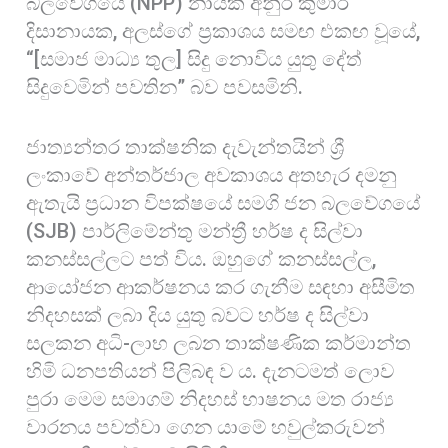
බලවේගයේ (NPP) නායක අනුර කුමාර
දිසානායක, අලස්ගේ ප්‍රකාශය සමඟ එකඟ වූයේ,
“[සමාජ මාධ්‍ය තුල] සිදු නොවිය යුතු දේත්
සිදුවෙමින් පවතින” බව පවසමිනි.
ජාත්‍යන්තර තාක්ෂනික දැවැන්තයින් ශ්‍රී
ලංකාවේ අන්තර්ජාල අවකාශය අතහැර දමනු
ඇතැයි ප්‍රධාන විපක්ෂයේ සමගි ජන බලවේගයේ
(SJB) පාර්ලිමේන්තු මන්ත්‍රී හර්ෂ ද සිල්වා
කනස්සල්ලට පත් විය. ඔහුගේ කනස්සල්ල,
ආයෝජන ආකර්ෂනය කර ගැනීම සඳහා අසීමිත
නිදහසක් ලබා දිය යුතු බවට හර්ෂ ද සිල්වා
සලකන අධි-ලාභ ලබන තාක්ෂණික කර්මාන්ත
හිමි ධනපතියන් පිලිබඳ ව ය. දැනටමත් ලොව
පුරා මෙම සමාගම් නිදහස් භාෂනය මත රාජ්‍ය
වාරනය පවත්වා ගෙන යාමේ හවුල්කරුවන්