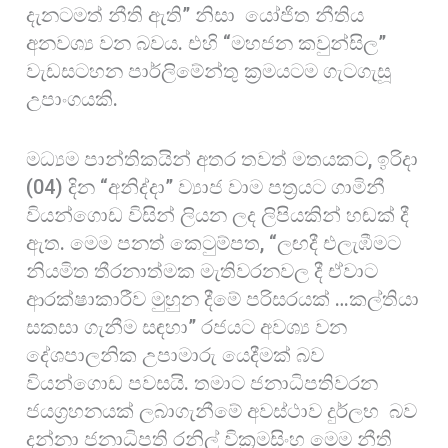
දැනටමත් නීති ඇති” නිසා යෝජිත නීතිය
අනවශ්‍ය වන බවය. එහි “මහජන කවුන්සිල”
වැඩසටහන පාර්ලිමේන්තු ක්‍රමයටම ගැටගැසූ
උපාංගයකි.
මධ්‍යම පාන්තිකයින් අතර තවත් මතයකට, ඉරිදා
(04) දින “අනිද්දා” ව්‍යාජ වාම පත්‍රයට ගාමිනී
වියන්ගොඩ විසින් ලියන ලද ලිපියකින් හඬක් දී
ඇත. මෙම පනත් කෙටුම්පත, “ලඟදී එලැඹීමට
නියමිත තීරනාත්මක මැතිවරනවල දී ඒවාට
ආරක්ෂාකාරීව මුහුන දීමේ පරිසරයක් …කල්තියා
සකසා ගැනීම සඳහා” රජයට අවශ්‍ය වන
දේශපාලනික උපාමාරු යෙදීමක් බව
වියන්ගොඩ පවසයි. තමාට ජනාධිපතිවරන
ජයග්‍රහනයක් ලබාගැනීමේ අවස්ථාව දුර්ලභ බව
දන්නා ජනාධිපති රනිල් වික්‍රමසිංහ මෙම නීති