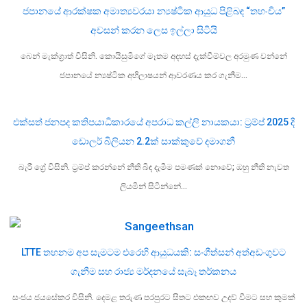
ජපානයේ ආරක්ෂක අමාත්‍යවරයා න්‍යෂ්ටික ආයුධ පිළිබඳ “තහංචිය”
අවසන් කරන ලෙස ඉල්ලා සිටියි
බෙන් මැක්ග්‍රාත් විසිනි. කොයිසුමිගේ මෑතම අදහස් දැක්වීම්වල අරමුණ වන්නේ
ජපානයේ න්‍යෂ්ටික අභිලාෂයන් ආවරණය කර ගැනීම…
එක්සත් ජනපද කතිපයාධිකාරයේ අපරාධ කල්ලි නායකයා: ට්‍රම්ප් 2025 දී
ඩොලර් බිලියන 2.2ක් සාක්කුවේ දමාගනී
බැරී ග්‍රේ විසිනි. ට්‍රම්ප් කරන්නේ නීති බිඳ දැමීම පමණක් නොවේ; ඔහු නීති නැවත
ලියමින් සිටින්නේ…
LTTE තහනම අප සැමටම එරෙහි ආයුධයකි: සංගීත්සන් අත්අඩංගුවට
ගැනීම සහ රාජ්‍ය මර්දනයේ සැබෑ තර්කනය
සංජය ජයසේකර විසිනි. දෙමළ තරුණ පරපුරට සිතට එකඟව උදව් වීමට සහ කුමක්