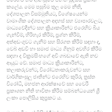
කලේය. මෙම පසුබිම තුල මෙම නීති,
දේශපාලන විසම්මුතියට, විශේෂයෙන්ම
වාමාංශික දේශපාලන අදහස් සහ ව්‍යාපාරවලට,
මාධ්‍යවේදීන්ට සහ ක්‍රියාකාරීන්ට එරෙහිව බිය
ගැන්වීම්, හිරිහැර කිරීම්, ප්‍රශ්න කිරීම්,
අත්අඩංගුවට ගැනීම් සහ සිරගත කිරීම් සඳහා ද,
වෙබ් අඩවි හා සමාජ මාධ්‍ය ගිනුම් අවහිර කිරීම
සඳහා ද වික්‍රමසිංහගේ අවි ගබඩාවේ ඇති නව
ආයුධ වේ. සමාජ මාධ්‍ය ක්‍රියාකාරීන්ට,
කලාකරුවන්ට, විරෝධතාකරුවන්ට සහ
වාර්ගික-සුලු ජාතීන්ට එරෙහිව කුරිරු ත්‍රස්ත
විරෝධී, මහජන ආරක්ෂාවේ සහ වෛරී
ප්‍රකාශන නීති භාවිතා කිරීම සම්බන්ධයෙන් ශ්‍රී
ලංකා පොලිසිය කුප්‍රකට ය.