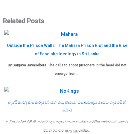
Related Posts
Outside the Prison Walls: The Mahara Prison Riot and the Rise
of Fascistic Ideology in Sri Lanka
By Sanjaya Jayasekera. The calls to shoot prisoners in the head did not
emerge from…
ඇමරිකානු කම්කරුවෝ සහ තරුණයෝ සමාජවාදය දෙසට හැරෙමින්
සිටිති
පැට්‍රික් මාටින් විසිනි. සමාජවාදය සඳහා වන සහයෝගය ආර්ථික තත්ත්වයට නොව
ජීවන රටාවට අදාළ සුදු ජාතික…