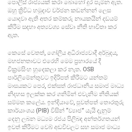
පොලිස් රාජ්‍යයක් කරා බොහෝ දුර පැමින ඇත.
ඔහු ත්‍රිවිධ හමුදාව වර්ජන කඩන්නන් ලෙස
යොදවා ඇති අතර කම්කරු නායකයින් දඩයම්
කිරීම සඳහා අත්‍යවශ්‍ය සේවා නීති භාවිතා කර
ඇත.
කෙසේ වෙතත්, ගෝලීය අධිරාජ්‍යවාදී අර්බුදය,
මහජනතාවට එරෙහි මෙම ප්‍රහාරයේ දී
වික්‍රමසිංහ හුදෙකලා කර නැත. OSB
පාර්ලිමේන්තුවට ඉදිරිපත් කිරීමට යන්තම්
මාසයකට පෙර, එක්සත් රාජධානිය සමාජ මාධ්‍ය
නිදහස ඉලක්ක කර ගනිමින් එවැනිම නීතියක්
සම්මත කලේය. ඉන්දියාවේ, පුවත්පත් තොරතුරු
කාර්යාංශය (PIB) විසින් “ව්‍යාජ” යැයි දැනුම්
දෙනු ලබන මධ්‍යම රජය පිලිබඳ අන්තර්ගතයන්
ඉවත් කිරීමට වෙබ් අඩවිවලට සහ සමාජ මාධ්‍ය