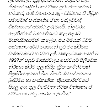
ලද අරගලය තුළ අවසානයේ පරදුවට තැබී
තිබුනේ කලින් ශතවර්ෂය පුරා ජාත්‍යන්තර
කම්කරු පංති ව්‍යාපාරය තුල වර්ධනය වී තිබූන
සමාජවාදී සංස්කෘතියේ හා විප්ලවවාදී
චින්තනයේ සමස්ථ උරුමයයි. නිලධරය
ලෙනින්ගේ මෘතදේහයට කල දෙයම
මාක්ස්වාදයටත් කලේය. එය මමියක් බවට
පත්කොට අර්ධ වශයෙන් ගූඨ ජපකිරීමක
වස්තුව බවට හරවන ලදී. සකලාධ්‍යාසයෙන් ම
1927
න් පසුව මාක්ස්වාදය සෝවියට් පිලිවෙත
නිර්නය කිරීම තුල කිසිදු ක්‍රියාකාරීත්වයක්
සිදුකිරීම අවසන් විය. විපාර්ශ්වයේ පරාජය
බුද්ධිමය හා සංස්කෘතික ක්‍රියාකාරීත්වයේ
සියලු අංශ තුල විවේචනාත්මක චින්තනයේ
වර්ධනයට මල බෙරය හැඩවීය.”