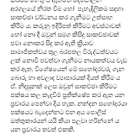
කිරීමට හේතු වී ඇත්තේ දේශපාලන
අරගලයේ නිරත වීම හෝ පැහැදිලිකම සදහා
සාකච්ඡා වර්ධනය කර ගැනීමට උත්සාහ
කිරීම ය. කරුනු ඉදිරිපත් කිරීමට අවස්ථාවක්
හෝ නො දී ඔවුන් සමග කිසිදු සාකච්ඡාවක්
පවා නොකර සිදු කර ඇති ක්‍රියාව
සාමාජිකත්වය තුල බරපතල විරුද්ධත්වයට
ලක් නොවී පවත්වා ගැනීමට නායකත්වය වැඩ
කර ඇත. විශේෂයෙන් මේ සහෝදරවරු ගැන
බොරු හා අවලාද ව්‍යාපාරයක් දියත් කිරීම ය
ඒ්. නිදසුනක් ලෙස ඔවුන් සාකච්ඡා කිරීමට
පක්ෂය කල කැදවීම් ප්‍රතික්ෂේප කර ඇත යන
ප්‍රචාරය පෙන්වා දිය හැක. නන්දන සහෝදරයා
පක්ෂයට බැදෙන්නට එන අය පොලිස්
ඔත්තුකාරයන් යයි කියා පලවා හරින්නේ ය
යන ප්‍රචාරය තවත් එකකි.