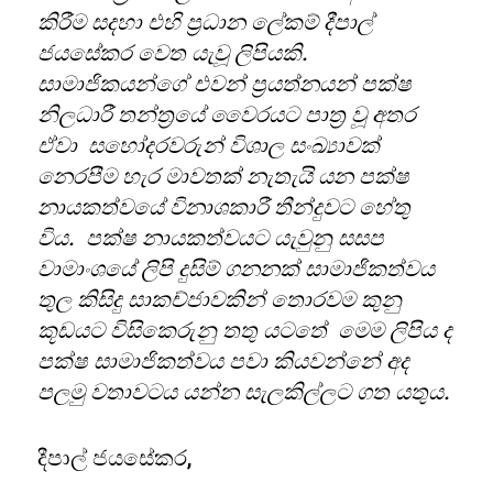
කිරීම සදහා එහි ප්‍රධාන ලේකම් දීපාල්
ජයසේකර වෙත යැවූ ලිපියකි.
සාමාජිකයන්ගේ එවන් ප්‍රයත්නයන් පක්ෂ
නිලධාරී තන්ත්‍රයේ වෛරයට පාත්‍ර වූ අතර
ඒවා සහෝදරවරුන් විශාල සංඛ්‍යාවක්
නෙරපීම හැර මාවතක් නැතැයි යන පක්ෂ
නායකත්වයේ විනාශකාරී තීන්දුවට හේතු
විය. පක්ෂ නායකත්වයට යැවුනු සසප
වාමාංශයේ ලිපි දුසිම් ගනනක් සාමාජිකත්වය
තුල කිසිදු සාකච්ජාවකින් තොරවම කුනු
කූඩයට විසිකෙරුනු තතු යටතේ මෙම ලිපිය ද
පක්ෂ සාමාජිකත්වය පවා කියවන්නේ අද
පලමු වතාවටය යන්න සැලකිල්ලට ගත යතුය.
දීපාල් ජයසේකර,