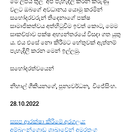
මේ ලිපිය තුල අප පැහැදිලි කරන කරුණු
වලට ඔබගේ අවධානය යොමු කරමින්
සහෝදරවරුන් තිදෙනාගේ පක්ෂ
සාමාජිකත්වය අත්හිටුවීම ඉවත් කොට, මෙම
සාකච්ඡාව පක්ෂ අභ්‍යන්තරයේ විසදා ගත යුතු
ය. එය එසේ නො කිරීමට හේතුවක් ඇත්නම්
පැහැදිලි කරන මෙන් ඉල්ලමු.
සහෝදරත්වයෙන්
නිහාල් ගීකියනගේ, පුන්‍යවර්ධන, විජේසිංහ.
28.10.2022
සසප ආරක්ෂා කිරිමේ අරගලය:
අම්බලන්ගොඩ ශාඛාවේන් අමරතුංග