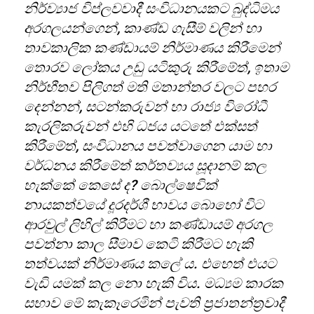
නිර්ව්‍යාජ විප්ලවවාදී සංවිධානයකට බුද්ධිමය
අරගලයන්ගෙන්
,
කාණ්ඩ ගැසීම් වලින් හා
තාවකාලික කණ්ඩායම් නිර්මාණය කිරීමෙන්
තොරව ලෝකය උඩු යටිකුරු කිරීමේත්, ඉතාම
නිර්භීතව පිලිගත් මති මතාන්තර වලට පහර
දෙන්නන්
,
සටන්කරුවන් හා රාජ්‍ය විරෝධී
කැරලිකරුවන් එහි ධජය යටතේ එක්සත්
කිරීමේත්, සංවිධානය පවත්වාගෙන යාම හා
වර්ධනය කිරීමේත් කර්තව්‍යය සූදානම් කල
හැක්කේ කෙසේ ද
?
බොල්ෂෙවික්
නායකත්වයේ දූරදර්ශී භාවය බොහෝ විට
ආරවුල් ලිහිල් කිරීමට හා කණ්ඩායම් අරගල
පවත්නා කාල සීමාව කෙටි කිරීමට හැකි
තත්වයක් නිර්මාණය කලේ ය. එහෙත් එයට
වැඩි යමක් කල නො හැකි විය. මධ්‍යම කාරක
සභාව මේ කැකෑරෙමින් පැවති ප්‍රජාතන්ත්‍රවාදී