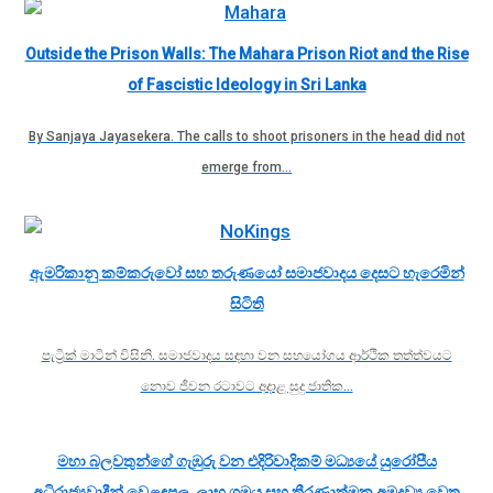
Outside the Prison Walls: The Mahara Prison Riot and the Rise
of Fascistic Ideology in Sri Lanka
By Sanjaya Jayasekera. The calls to shoot prisoners in the head did not
emerge from…
ඇමරිකානු කම්කරුවෝ සහ තරුණයෝ සමාජවාදය දෙසට හැරෙමින්
සිටිති
පැට්‍රික් මාටින් විසිනි. සමාජවාදය සඳහා වන සහයෝගය ආර්ථික තත්ත්වයට
නොව ජීවන රටාවට අදාළ සුදු ජාතික…
මහා බලවතුන්ගේ ගැඹුරු වන එදිරිවාදිකම් මධ්‍යයේ යුරෝපීය
අධිරාජ්‍යවාදීන් වෙළඳපල, ලාභ ශ්‍රමය සහ තීරණාත්මක අමුද්‍රව්‍ය වෙත