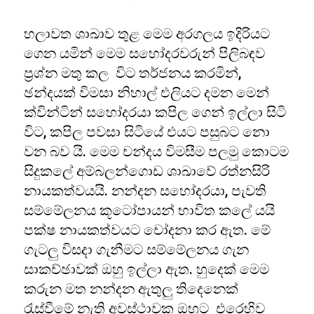
හලාවත ශාඛාව තුළ මෙම අරගලය ඉදිරියට
ගෙන යමින් මෙම සහෝදරවරුන් පිලිබඳව
ප්‍රශ්න මතු කල විට තර්ජනය කරමින්,
ඡන්දයක් විමසා නිහාල් එලියට දමන මෙන්
ක්වින්ටින් සහෝදරයා කපිල ගෙන් ඉල්ලා සිටි
විට, කපිල පවසා සිටියේ එයට පසුබට නො
වන බව යි. මෙම චන්දය විමසීම පලමු කොටම
සිදුකලේ අම්බලන්ගොඩ ශාඛාවේ රත්නසිරි
නායකත්වයයි. නන්දන සහෝදරයා, පැවති
සම්මේලනය කූටෝපායන් භාවිත කලේ යයි
පක්ෂ නායකත්වයට චෝදනා කර ඇත. මේ
ගැටලු විසදා ගැනීමට සම්මේලනය ගැන
සාකච්ඡාවක් ඔහු ඉල්ලා ඇත. හුදෙක් මෙම
කරුන මත නන්දන ඇතුලු තිදෙනෙක්
රැස්වීමේ නැති අවස්ථාවක ඔහුට එරෙහිව