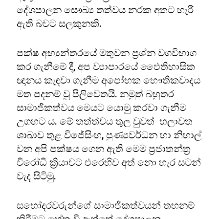
දේශපාලන ‌සෞඛ්‍ය තත්වය නරක අතට හැරී
ඇති බවට සලකුනකි.
පක්ෂ අභ්‍යන්තරයේ මතුවන ප්‍රශ්න වගවිභාග
කර ගැනීමේ දී, අප ව්‍යාපාරයේ ඵෛතිහාසික
ඥානය කැඳවා ගැනීම අපෝහක ‌භෞතිකවාදය
මත පදනම් වූ පිලිවෙතයි. නමුත් බහුතර
සාමාජිකත්වය මෙයට යොමු කරවා ගැනීම
උගහට ය. මේ තත්ත්වය තුල වුවත් හලාවත
ශාඛාව තුළ විජේසිංහ, පුණ්‍යවර්ධන හා නිහාල්
වන අපි පක්ෂය ගෙන ඇති මෙම ප්‍රජාතන්ත්‍ර
විරෝධී ක්‍රියාවට එරෙහිව අත් නො හැර සටන්
වැද සිටිමු.
සහෝදරවරුන්ගේ සාමාජිකත්වයන් තහනම්