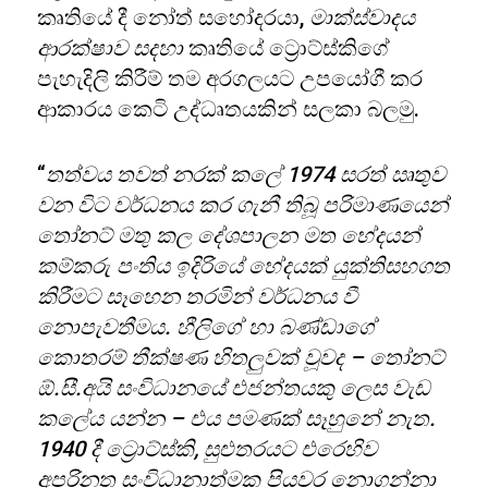
කෘතියේ දී නෝත් සහෝදරයා,
මාක්ස්වාදය
ආරක්ෂාව සදහා
කෘතියේ ට්‍රොට්ස්කිගේ
පැහැදිලි කිරීම් තම අරගලයට උපයෝගී කර
ආකාරය කෙටි උද්ධෘතයකින් සලකා බලමු.
“
තත්වය තවත් නරක් කලේ
1974
සරත් ඍතුව
වන විට වර්ධනය කර ගැනී තිබූ පරිමාණයෙන්
තෝනට් මතු කල දේශපාලන මත භේදයන්
කම්කරු පංතිය ඉදිරියේ භේදයක් යුක්තිසහගත
කිරීමට සෑහෙන තරමින් වර්ධනය වී
නොපැවතීමය. හීලිගේ හා බණ්ඩාගේ
කොතරම් තීක්ෂණ හිතලුවක් වූවද – තෝනට්
ඕ.සී.අයි සංවිධානයේ එජන්තයකු ලෙස වැඩ
කලේය යන්න – එය පමණක් සෑහුනේ නැත.
1940
දී ට්‍රොට්ස්කි
,
සුළුතරයට එරෙහිව
අපරිනත සංවිධානාත්මක පියවර නොගන්නා