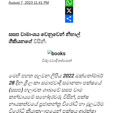
Facebook
August 7, 2023
11:41 PM
WhatsApp
X
Share
සසප වාමාංශය වෙනුවෙන් නිහාල්
ගීකියනගේ
විසිනි.
විප්ලවවාදී අත්පොත්
මෙහි පහත පලවන ලිපිය 2022 ඔක්තෝම්බර්
28 දින ශ්‍රී ලංකා සමාජවාදී සමානතා පක්ෂයේ
(සසප) හලාවත ශාඛාවේ සසප වාම
කන්ඩායමේ සහෝදරවරු විසින්, පක්ෂ
නායකත්වයේ ප්‍රජාතන්ත්‍ර විරෝධී හා මූලධර්ම
විරෝධී ක්‍රියාකලාපයෙන් පක්ෂය ආරක්ෂා