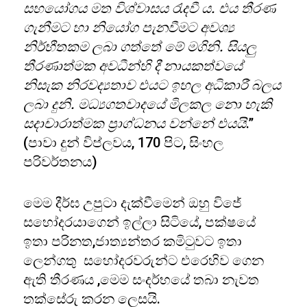
සහයෝගය මත විශ්වාසය රැදවී ය. එය තීරණ
ගැනීමට හා නියෝග පැනවීමට අවශ්‍ය
නිර්භීතකම ලබා ගත්තේ මේ මගිනි. සියලු
තීරණාත්මක අවධීන්හි දී නායකත්වයේ
නිසැක නිරවද්‍යතාව එයට ඉහල අධිකාරී බලය
ලබා දුනි. මධ්‍යගතවාදයේ මිලකල නො හැකි
සදාචාරාත්මක ප්‍රාග්ධනය වන්නේ එයයි
.”
(පාවා දුන් විප්ලවය, 170 පිට, සිංහල
පරිවර්තනය)
මෙම දීර්ඝ උපුටා දැක්වීමෙන් ඔහු විජේ
සහෝදරයාගෙන් ඉල්ලා සිටියේ, පක්ෂයේ
ඉතා පරිනත,ජාත්‍යන්තර කමිටුවට ඉතා
ලෙන්ගතු සහෝදරවරුන්ට එරෙහිව ගෙන
ඇති තීරණය ,මෙම සංදර්භයේ තබා නැවත
තක්සේරු කරන ලෙසයි.