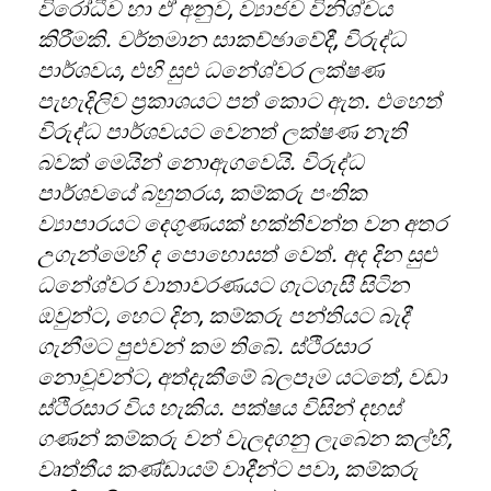
විරෝධීව හා ඒ අනුව
,
ව්‍යාජව විනිශ්චය
කිරීමකි. වර්තමාන සාකච්ඡාවේදී
,
විරුද්ධ
පාර්ශවය
,
එහි සුළු ධනේශ්වර ලක්ෂණ
පැහැදිලිව ප්‍රකාශයට පත් කොට ඇත. එහෙත්
විරුද්ධ පාර්ශවයට වෙනත් ලක්ෂණ නැති
බවක් මෙයින් නොඇගවෙයි. විරුද්ධ
පාර්ශවයේ බහුතරය
,
කම්කරු පංතික
ව්‍යාපාරයට දෙගුණයක් භක්තිවන්ත වන අතර
උගැන්මෙහි ද පොහොසත් වෙත්. අද දින සුළු
ධනේශ්වර වාතාවරණයට ගැටගැසී සිටින
ඔවුන්ට
,
හෙට දින
,
කම්කරු පන්තියට බැදී
ගැනීමට පුළුවන් කම තිබේ. ස්ථිරසාර
නොවූවන්ට
,
අත්දැකීමේ බලපෑම යටතේ
,
වඩා
ස්ථිරසාර විය හැකිය. පක්ෂය විසින් දහස්
ගණන් කම්කරු වන් වැලදගනු ලැබෙන කල්හි
,
වෘත්තීය කණ්ඩායම් වාදීන්ට පවා
,
කම්කරු