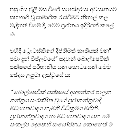
පසු ගිය ජුලි මස විජේ සහෝදරයා අවසානයට
සහභාගි වූ සාමාජික රැස්වීමට නිහාල් කල
මැදිහත් වීමේ දී, මෙම ප්‍රශ්නය ඉදිරිපත් කලේ
ය.
එහිදී ට්‍රොට්ස්කිගේ දීප්තිමත් කෘතියක් වන”
පවා දුන් විප්ලවයේ” සදහන් බොල්ෂෙවික්
පක්ෂයේ පරිහානිය යන කොටසෙන් මෙම
ඡේදය උපුටා දැක්වූයේ ය:
“
බොල්ෂෙවික් පක්ෂයේ අභ්‍යන්තර පාලන
තන්ත්‍රය සංරක්ෂිත වුයේ ප්‍රජාතන්ත්‍රවාදී
මධ්‍යගතවාදය නැමති විධික්‍රමය මගිනි.
ප්‍රජාතන්ත්‍රවාදය හා මධ්‍යගතවාදය යන මේ
සංකල්ප දෙකෙහි සංයෝජනය කොහෙත් ම