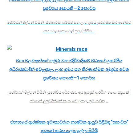
ප්‍රවේශය සොයති —2 කොටස
ජෝර්ඩන් ෂිල්ටන් විසිනි. ස්වභාවික සම්පත් සහ ලාභ ශ්‍රමය සුරක්ෂිත කර ගැනීමට
සහ වෙළඳපොළවල් පුළුල් කිරීම…
මහා බලවතුන්ගේ ගැඹුරු වන එදිරිවාදිකම් මධ්‍යයේ යුරෝපීය
අධිරාජ්‍යවාදීන් වෙළඳපල, ලාභ ශ්‍රමය සහ තීරණාත්මක අමුද්‍රව්‍ය වෙත
ප්‍රවේශය සොයති—1 කොටස
ජෝර්ඩන් ෂිල්ටන් විසිනි. යුරෝපීය අධිරාජ්‍යවාදය හුදෙක් ආර්ථික න්‍යාය පත්‍රයක්
පමණක් ලුහුබඳින්නේ නැත; වෙළඳපල, ශ්‍රම සංචිත,…
ජපානයේ ආරක්ෂක අමාත්‍යවරයා න්‍යෂ්ටික ආයුධ පිළිබඳ “තහංචිය”
අවසන් කරන ලෙස ඉල්ලා සිටියි