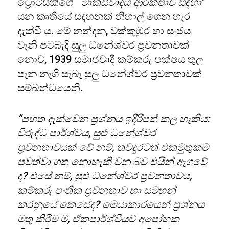
ට්‍රොට්ස්කිගේ “
මාක්ස්වාදය ආරක්ෂාව සඳහා
”
යන කෘතියේ සදහනක් නිහාල් ගෙන හැර
දැක්වී ය. මේ නන්දන, වක්කුඹුර හා සංජය
වැනි පටබැදි සුලු ධනේශ්වර ප්‍රවනතාවක්
නොව, 1939 සමාජවාදී කම්කරු පක්ෂය තුල
පැන නැගි සැබෑ සුලු ධනේශ්වර ප්‍රවනතාවක්
සම්බන්ධයෙනි.
“
පහත දැක්වෙන ප්‍රශ්නය ඉදිරිපත් කල හැකිය:
විරුද්ධ පාර්ශ්වය
,
සුළු ධනේශ්වර
ප්‍රවනතාවයක් වේ නම්
,
තවදුරටත් එකමුතුකම
පවත්වා ගත නොහැකි වන බව එයින් ඇගවේ
ද
?
එසේ නම්, සුළු ධනේශ්වර ප්‍රවනතාවය,
කම්කරු පංතික ප්‍රවනතාව හා සමහන්
කරනුයේ කෙසේද
?
මෙයාකාරයෙන් ප්‍රශ්නය
මතු කිරීම ම
,
ඒකපාර්ශ්වීයව අපෝහක