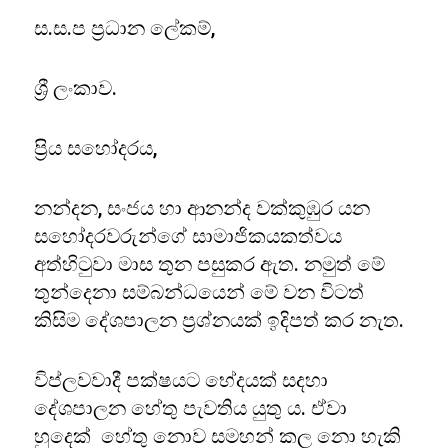
ස.ස.ප ප්‍රධාන ලේකම්,
ශ්‍රී ලංකාව.
ප්‍රිය සහෝදරය,
නන්දන, සංජය හා ආනන්ද වක්කුඹුර යන
සහෝදරවරුන්ගේ සාමාජිකයකත්වය
අත්හිටුවා මාස තුන පසුකර ඇත. නමුත් මේ
තුන්දෙනා සම්බන්ධයෙන් මේ වන විටත්
කිසිම දේශපාලන ප්‍රශ්නයක් ඉදිපත් කර නැත.
විප්ලවවාදී පක්ෂයට භේදයක් සදහා
දේශපාලන හේතු පැවතිය යුතු ය. ඒවා
හුදෙක් හේතු නොව සමහන් කල නො හැකි