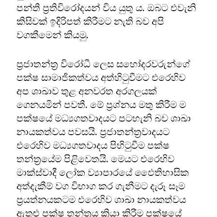
පන්ති ප්‍රතිවිරෝදයන් විය යුතු ය. ඔබට එවැනි
කිසිවක් ඉදිරිපත් කිරීමට නැති බව අපි
වගකීමෙන් කියමු.
ප්‍රජාතන්ත්‍ර විරෝධී ලෙස සහෝදරවරුන්ගේ
පක්ෂ සාමාජිකත්වය අත්හිටුවීමට එරෙහිව
අප ශාඛාව තුළ අනවරත අරගලයක්
ගෙනයමින් පවතී. මේ ප්‍රශ්නය මතු කිරීම ම
පක්ෂයේ මධ්‍යගතවාදයට පටහැනි බව ශාඛා
නායකත්වය පවසයි. ප්‍රජාතන්ත්‍රවාදයට
එරෙහිව මධ්‍යගතවාදය පිහිටුවීම පක්ෂ
තන්ත්‍රයේම පිළිවෙතයි. මෙයට එරෙහිව
මාක්ස්වාදී ලෝක ව්‍යාපාරයේ ඵෛතිහාසික
අත්දැකීම් වග විභාග කර ගැනීමට දැරූ සෑම
ප්‍රයත්නයකටම එරෙහිව ශාඛා නායකත්වය
ඇතුළු පක්ෂ තන්ත්‍රය ක්‍රියා කිරීම පක්ෂයේ