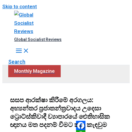
Skip to content
Global Socialist Reviews
Search
Monthly Magazine
සසප ආරක්ෂා කිරීමේ අරගලය:
අභ්‍යන්තර ප්‍රජාතන්ත්‍රවාදය උදෙසා
ට්‍රොට්ස්කිවාදී ව්‍යාපාරයේ ‌ඓතිහාසික
ඥානය මත පදනම් වීමට කල කැඳවුම