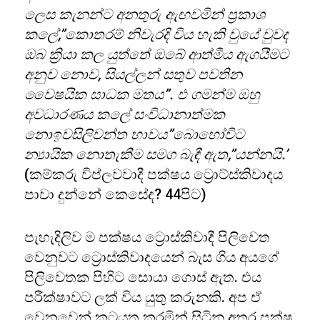
ලෙස කැනන්ට අනතුරු ඇඟවමින් ප්‍රකාශ
කලේ
,”
කොතරම් නිවැරදි විය හැකි වුයේ වුවද
ඔබ ක්‍රියා කල යුත්තේ ඔබේ ආත්මීය ඇගයීමට
අනුව නොව
,
සියල්ලන් සතුව පවතින
වෛෂයික සාධක මතය”. එ ගමන්ම ඔහු
අවධාරණය කලේ සංවිධානාත්මක
නොඉවසිලිවන්ත භාවය”බොහෝවිට
න්‍යායික නොතැකීම සමග බැඳී ඇත,”යන්නයි.’
(කම්කරු විප්ලවවාදී පක්ෂය ට්‍රොට්ස්කිවාදය
පාවා දුන්නේ කෙසේද? 44පිට)
පැහැදිලිව ම පක්ෂය ට්‍රොස්කිවාදී පිලිවෙත
වෙනුවට ට්‍රොස්කිවාදයෙන් බැස ගිය අයගේ
පිලිවෙතක පිහිට සොයා ගොස් ඇත. එය
පරීක්ෂාවට ලක් විය යුතු කරුනකි. අප ඒ
වෙනුවෙන් කටයුතු කරමින් සිටින අතර පක්ෂ