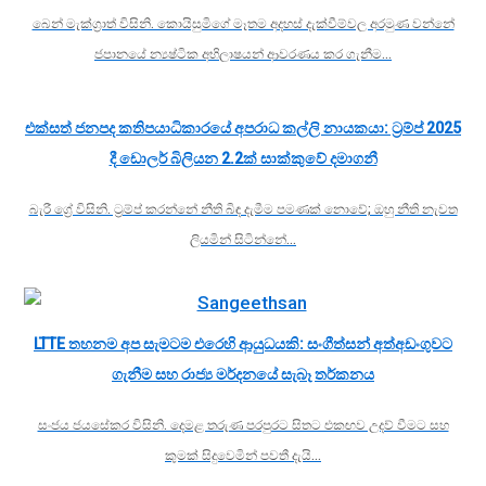
බෙන් මැක්ග්‍රාත් විසිනි. කොයිසුමිගේ මෑතම අදහස් දැක්වීම්වල අරමුණ වන්නේ
ජපානයේ න්‍යෂ්ටික අභිලාෂයන් ආවරණය කර ගැනීම…
එක්සත් ජනපද කතිපයාධිකාරයේ අපරාධ කල්ලි නායකයා: ට්‍රම්ප් 2025
දී ඩොලර් බිලියන 2.2ක් සාක්කුවේ දමාගනී
බැරී ග්‍රේ විසිනි. ට්‍රම්ප් කරන්නේ නීති බිඳ දැමීම පමණක් නොවේ; ඔහු නීති නැවත
ලියමින් සිටින්නේ…
LTTE තහනම අප සැමටම එරෙහි ආයුධයකි: සංගීත්සන් අත්අඩංගුවට
ගැනීම සහ රාජ්‍ය මර්දනයේ සැබෑ තර්කනය
සංජය ජයසේකර විසිනි. දෙමළ තරුණ පරපුරට සිතට එකඟව උදව් වීමට සහ
කුමක් සිදුවෙමින් පවතී දැයි…