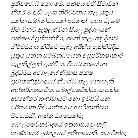
ප්‍රතිවිරෝධී නො වේ. පක්ෂය එහි සීමාවන්
නිතර ම දැඩි ලෙස නිර්වචනය කල යුතුය
යන්න සම්බන්ධයෙන් පමනක් නො ව
,
මේ
සීමාවන්ට ඇතුලත්වන සියලු පුද්ගලයන්
පක්ෂයේ ප්‍රතිපත්තිය
,
ගමන් කල යුතු දිශාව
නිර්වචනය කිරීමේ සැබෑ අයිතිය භුක්තිවිදිය
යුතුය යන්න සම්බන්ධයෙන් ද සුපරීක්ෂාකාරී
සැලකිල්ලක් දැක්වී ය. විවේචනයේ හා
බුද්ධිමය අරගලයේ නිදහස පක්ෂ
ප්‍රජාතන්ත්‍රවාදයේ නිශේධ කල නොහැකි
අන්තර්ගතය විය. බොල්ෂෙවික්වාදය පක්ෂ
අභ්‍යන්තර කණ්ඩායම් නො ඉවසයි යන
වර්තමාන සිද්ධාන්තය යුග පරිහානිමය
මිථ්‍යාවකි. ඇත්ත වශයෙන්ම
,
බොල්ෂෙවික්වාදයේ ඉතිහාසය වු කලී
කණ්ඩායම් අරගලයේ ඉතිහාසයකි. සැබවින්ම
,