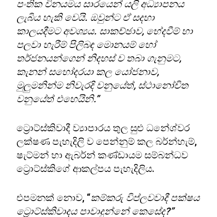
පංතික විනයමය සාරයෙන් යලි අධ්‍යාපනය
ලැබිය හැකි වෙයි. ඔවුන්ට ඒ සදහා
කාලයදීමට අවශ්‍යය. සාකච්ඡාව, භේදවීම් හා
පලවා හැරීම් පිලිබඳ මොනයම් හෝ
තර්ජනයන්ගෙන් නිදහස් ව තබා ගැනුමට
,
කැනන් සහෝදරයා කල යෝජනාව
,
මුලුමනින්ම නිවැරදි වනුයේත්, ස්ථානෝචිත
වනුයේත් එහෙයිනි.”
ට්‍රොට්ස්කිවාදී ව්‍යාපාරය තුල සුළු ධනේශ්වර
ලක්ෂණ පැහැදිලි ව පෙන්නුම් කල බර්න්හැම්,
ෂැට්මන් හා ඇබර්න් කණ්ඩායම සම්බන්ධව
ට්‍රොට්ස්කිගේ ආකල්පය පැහැදිලිය.
එපමනක් නොව, “
කම්කරු විප්ලවවාදී පක්ෂය
ට්‍රොට්ස්කිවාදය පාවාදුන්නේ කෙසේද
?”