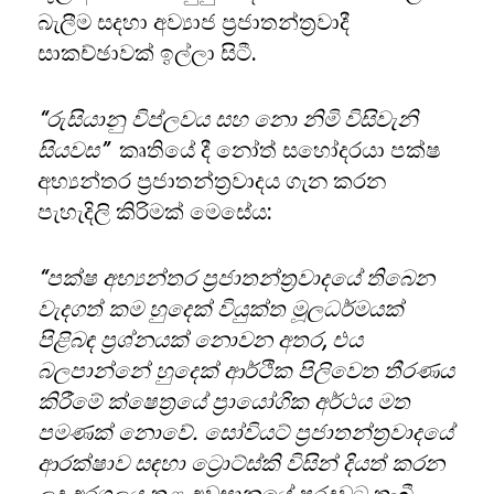
බැලීම සදහා අව්‍යාජ ප්‍රජාතන්ත්‍රවාදී
සාකච්ඡාවක් ඉල්ලා සිටී.
“රුසියානු විප්ලවය සහ නො නිමි විසිවැනි
සියවස”
කෘතියේ දී නෝත් සහෝදරයා පක්ෂ
අභ්‍යන්තර ප්‍රජාතන්ත්‍රවාදය ගැන කරන
පැහැදිලි කිරිමක් මෙසේය:
“
පක්ෂ අභ්‍යන්තර ප්‍රජාතන්ත්‍රවාදයේ තිබෙන
වැදගත් කම හුදෙක් වියුක්ත මූලධර්මයක්
පිළිබඳ ප්‍රශ්නයක් නොවන අතර
,
එය
බලපාන්නේ හුදෙක් ආර්ථික පිලිවෙත තීරණය
කිරීමේ ක්ෂෙත්‍රයේ ප්‍රායෝගික අර්ථය මත
පමණක් නොවේ. සෝවියට් ප්‍රජාතන්ත්‍රවාදයේ
ආරක්ෂාව සඳහා ට්‍රොට්ස්කි විසින් දියත් කරන