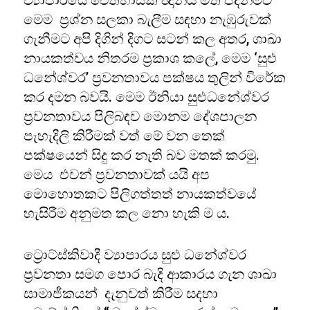
ව්‍යාපාරයේ ‌ඓතිහාසික ඥානය මත පදනම්ව
මෙම ප්‍රශ්න සලකා බැලීම සඳහා නැඹුරුවක්
ගැනීමට අපි දිගින් දිගට සටන් කල අතර, ශාඛා
නායකත්වය නිතරම ප්‍රකාශ කලේ, මෙම ‘සුළු
ධනේශ්වර’ ප්‍රවනතාවය පක්ෂය තුලින් විරේක
කර දමන බවයි. මෙම ඊනියා සුළුධනේශ්වර
ප්‍රවනතාවය පිලිබඳව මොනම දේශපාලන
පැහැදිලි කිරීමක් වත් මේ වන තෙක්
පක්ෂයෙන් සිදු කර නැති බව මතක් කරමු.
මෙය එවන් ප්‍රවනතාවක් යයි අප
මොහොතකට පිලිගත්තත් නායකත්වයේ
හැසිරීම අනුමත කල නො හැකි ම ය.
ට්‍රොට්ස්කිවාදී ව්‍යාපාරය සුළු ධනේශ්වර
ප්‍රවනතා සමග පොර බැදි ආකාරය ගැන ශාඛා
සාමාජීකයන් දැනුවත් කිරීම සදහා