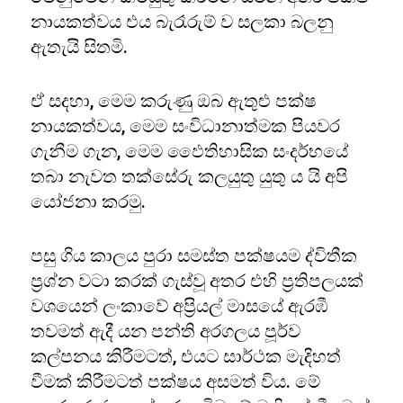
නායකත්වය එය බැරෑරුම් ව සලකා බලනු
ඇතැයි සිතමි.
ඒ සදහා, මෙම කරුණු ඔබ ඇතුළු පක්ෂ
නායකත්වය, මෙම සංවිධානාත්මක පියවර
ගැනීම ගැන, මෙම ඵෛතිහාසික සංදර්භයේ
තබා නැවත තක්සේරු කලයුතු යුතු ය යි අපි
යෝජනා කරමු.
පසු ගිය කාලය පුරා සමස්ත පක්ෂයම ද්විතීක
ප්‍රශ්න වටා කරක් ගැස්වූ අතර එහි ප්‍රතිපලයක්
වශයෙන් ලංකාවේ අප්‍රියල් මාසයේ ඇරඹී
තවමත් ඇදී යන පන්ති අරගලය පූර්ව
කල්පනය කිරීමටත්, එයට සාර්ථක මැදිහත්
වීමක් කිරීමටත් පක්ෂය අසමත් විය. මේ