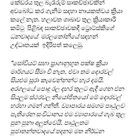
කේඩරය තුල බැරෑරුම් සාකච්ඡාවකින්
අවබෝධ කර ගැනීම සදහා නායකත්වය ක්‍රියා
කලේ නැත. හලාවත ශාඛාව තුල ක්‍රියාකාරී
කමිටු පිළිබඳ සාකච්ඡාවකදී ට්‍රොට්ස්කිගේ
ධනවාදයේ මරලතෝනියේ
සඳහන්
උද්ධෘතයක් ඉදිරිපත් කලෙමු.
“
සෝවියට් සභා ප්‍රාගානුභූත පක්ෂ ක්‍රියා
මාර්ගයට සීමා වී නැත. එවා තම දොරවල්
සියළුම සූරා කැවෙන්නන්ට හැර දමයි.
අරගලයේ පොදු රල දහර තුලට ඇදී ගෙන එන
සියලුම ස්ථරවල නියෝජිතයෝ මේ දොරවල්
හරහා ගමන් ගනිති. ව්‍යාපාරය සමගම පෘථුලව
පැතිරෙන සංවිධානය එම ව්‍යාපාරයේ ගැබ තුල
පුන පුනා අලුත්වෙයි. පෘථුලතම
පුජාතන්තවාදයේ පදනම මත නිර්ධන