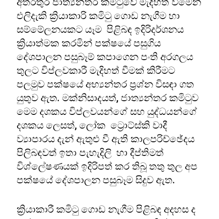
අතරතුර ජාත්‍යන්තර කමිටුවේ මැදිහත් වීමෙන්
එලිදැකි ක්‍රියාකාරි කමිටු ගොඩ නැගීම හා
සම්මේලනයකට යෑම පිළිබඳ ඉදිරිදර්ශනය
ක්‍රියාත්මක කරමින් පක්ෂයේ පසුගිය
දේශපාලන පසුබෑම් කපාගෙන පංති අරගලය
තුලට විප්ලවකාරී මැදිහත් වීමක් කිරීමට
පලමුව පක්ෂයේ අභ්‍යන්තර ප්‍රශ්න විසඳා ගත
යුතුව ඇත. මක්නිසාදයත්, ජාත්‍යන්තර කමිටුව
මෙම දශකය විප්ලවයන්ගේ සහ යුද්ධයන්ගේ
දශකය ලෙසත්, ලෝක ට්‍රොට්ස්කි වාදී
ව්‍යාපාරය දැන් ඇතුළු වී ඇති කාලපරිච්ඡේදය
පිලිබඳවත් ඉතා පැහැදිලි හා දීප්තිමත්
විශ්ලේෂණයක් ඉදිරිපත් කර තිබූ තතු තුල අප
පක්ෂයේ දේශපාලන පසුබෑම සිදුව ඇත.
ක්‍රියාකාරී කමිටු ගොඩ නැගීම පිළිබඳ අදහස ද