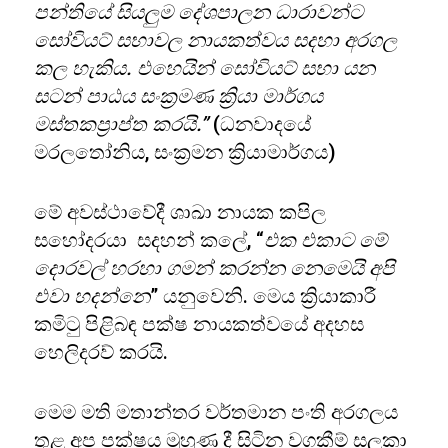
පන්තියේ සියලුම දේශපාලන ධාරාවන්ට
සෝවියට් සභාවල නායකත්වය සදහා අරගල
කල හැකිය. එහෙයින් සෝවියට් සභා යන
සටන් පාඨය සංක්‍රමණ ක්‍රියා මාර්ගය
මස්තකප්‍රාප්ත කරයි.”
(ධනවාදයේ
මරලතෝනිය, සංක්‍රමන ක්‍රියාමාර්ගය)
මේ අවස්ථාවේදී ශාඛා නායක කපිල
සහෝදරයා සදහන් කලේ, “
එක එකාට මේ
දොරවල් හරහා ගමන් කරන්න නෙමෙයි අපි
එවා හදන්නෙ
” යනුවෙනි. මෙය ක්‍රියාකාරී
කමිටු පිළිබඳ පක්ෂ නායකත්වයේ අදහස
හෙලිදරව් කරයි.
මෙම මති මතාන්තර වර්තමාන පංති අරගලය
තුළ අප පක්ෂය මුහුණ දී සිටින වගකීම් සලකා