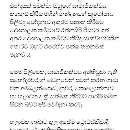
චන්දයක් පවත්වා ඔහුගේ සාමාජිකත්වය
තහනම් කිරීම මගින් නන්දනගේ කූටෝපාය
පිලිබද චෝදනාව අකුරට සනාත කිරීමට
දේශපාලන කමිටුවේ රත්නසිරි පියවර ගත්
අතර දේශපාලන කමිටුව කිසිදු සාකච්ඡාවකින්
තොරව ඔහුට එරෙහිව පක්ෂ තහනමක්
පැනවී ය.
මෙම පිලිවෙත, සාමාජිකත්වය අත්හිටුවා ඇති
සහෝදරවරුන් වෙනුවෙන් සටන් කරන ශාඛා
වන අම්බලන්ගොඩ, නුවර, කොලොන්නාව
හා හලාවත ද ක්‍රියාත්මක කිරීමට පාරම්බාමින්
සිටන බවට අපි චෝදනා කරමු.
හලාවත ශාඛාව තුල අපේම ට්‍රොට්ස්කිවාදී