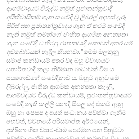
ආගම්වාදයට විරුද්ධ නමුත් ප්‍රජාතන්ත්‍රවාදී
අයිතිවාසිකම් ගැන සංවේදී වූ ලිබරල් අදහස් දැරූ
පිරිස් සහ ප්‍රජාතන්ත්‍රවාදය ගැන ඒ තරම් සංවේදී
නැති නමුත් තමන්ගේ ජාතික ආගමික අනන්‍යතා
ගැන සංවේදී ව හිටපු ජාතකවාදී කොටස් අතර යම්
අවබෝධයක් හැදිල තියනවා.”
මෙම මලකුනු
සමාජ කන්ඩායම් අතර වඳ බහු විවාහයට
යතාර්තවාදී කලා නිර්මාන බාධාවක් වීම ය
ජයගොඩගේ සංවේදීතාව ය. ඔහුට අනුව මේ
ලිබරල්ලු, ජාතික ආගමික අනන්‍යතා කල්ලි,
ආගම්වදයට විරුද්ධ කන්ඩායම්, ප්‍රජාතන්ත්‍රවාදයට
සංවේදී නැති කල්ලි යනාදී සියලු දේ එකට ඇනූ
ඔහු හා පෙසප ද අයත් සංධානය පවත්වා ගැනීම
හෙවත්, වචනයේ පරිසමාප්ත අර්ථයෙන්,
දක්ෂිනාංශික ව්‍යාජ-වාම පෙරමුන පන පිහුටුවා
පවත්වා ගැනීම කලාකරුවාගේ කර්තව්‍ය විය යුතු