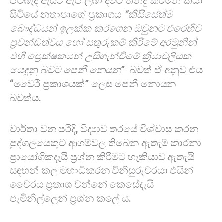
පටබැදි ඇයට ඇප ලබා දීමට තීන්දු කරමින් කියා
සිටියේ නතාෂාගේ ප්‍රකාශය
“කිසිසේත්ම
බෞද්ධයන් ඉලක්ක කරගෙන ඔවුනට එරෙහිව
ප්‍රචන්ඩත්වය හෝ සතුරුකම් කිරීමේ අරමුනින්
එහි ප්‍රෙක්ෂකයන් උසිගැන්විමේ ක්‍රියාවලියක
යෙදුනු බවට පෙනී නෙයන
” බවත් ඒ අනුව එය
“වෛරී ප්‍රකාශයක්” ලෙස පෙනී නොයන
බවත්ය.
වාර්තා වන පරිදි, විද්‍යාව තරයේ විශ්වාස කරන
පුද්ගලයෙකුට ආගම්වල තිබෙන ඇතැම් කාරනා
ප්‍රායෝගිකදැයි ප්‍රශ්න කිරීමට හැකියාව ඇතැයි
සඳහන් කල මහාධිකරන විනිසුරුවරයා එයින්
වෛරය ප්‍රකාශ වන්නේ කෙසේදැයි
පැමිනිල්ලෙන් ප්‍රශ්න කලේ ය.