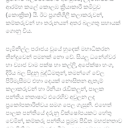
ආරම්භ කලේ කොලඹ ක්‍රියාකාරී කමිටුව
(කොක්‍රික) යි. ඊට ප්‍රගතිශීලී කලාකරුවන්,
කම්කරුවන් හා තරුනයන් අතර බලගතු සහායක්
ගොනු විය.
පැමිනිල්ල පරාජය වූයේ හුදෙක් මහාධිකරන
තීන්දුවෙන් පමනක් නො වේ. සියලු ධනේශ්වර
හා ව්‍යාජ වාම පක්ෂ හා කල්ලි, අපේක්ෂා භංග,
දිරිය බල සිදුනු බුද්ධිමතුන්, තමන්ගේ වේල
පිරිමැසීමට එහා දෙයක් නොසිතන ඇතැම්
කලාකරුවන් හා ඊනියා රැඩිකලුන්, පාලක
පන්තිය නතාෂාට එරෙහිව අවුලන ලද
ප්‍රකෝපකාරීත්වය සමග පෙල ගැසුනි. එහෙත්
පාලක පන්තියේ දරුනු වික්ෂෝපයකට හේතු
වෙමින්, කම්කරු පන්තිය ප්‍රමුඛ පීඩිත මහජනතාව