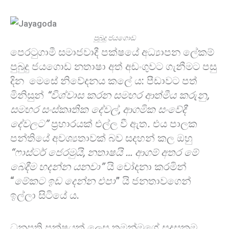
පුබුදු ජයගොඩ
පෙරටුගාමී සමාජවාදී පක්ෂයේ අධ්‍යාපන ලේකම්
පුබුදු ජයගොඩ නතාෂා අත් අඩංගුවට ගැනීමට පසු
දින මෙසේ නිවේදනය කලේ ය: පීඩාවට පත්
මිනිසුන්
“විශ්වාස කරන සමහර ආත්මීය කරුනු,
සමහර සංස්කෘතික දේවල්, ආගමික සංවේදී
දේවලට”
ප්‍රහාරයක් එල්ල වී ඇත
.
එය පාලක
පන්තියේ අවශ්‍යතාවක් බව සදහන් කල ඔහු
“ෆාස්ටර් ජෙරමුයි, නතාෂයි … ආගම් අතර මේ
බෙදීම හදන්න යනවා”
යි චෝදනා කරමින්
“
මේකට ඉඩ දෙන්න එපා
” යි ජනතාවගෙන්
ඉල්ලා සිටියේ ය.
ධනපති පක්ෂයක් ලෙස තමන්මගේ සුදුසුකම