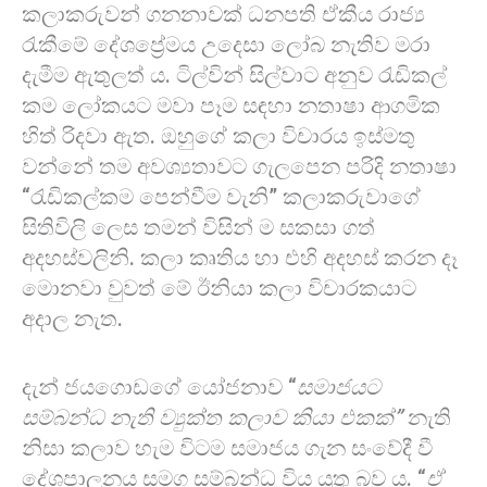
කලාකරුවන් ගනනාවක් ධනපති ඒකීය රාජ්‍ය
රැකීමේ දේශප්‍රේමය උදෙසා ලෝබ නැතිව මරා
දැමීම ඇතුලත් ය. ටිල්වින් සිල්වාට අනුව රැඩිකල්
කම ලෝකයට මවා පෑම සඳහා නතාෂා ආගමික
හිත් රිදවා ඇත. ඔහුගේ කලා විචාරය ඉස්මතු
වන්නේ තම අවශ්‍යතාවට ගැලපෙන පරිදි නතාෂා
“රැඩිකල්කම පෙන්වීම වැනි” කලාකරුවාගේ
සිතිවිලි ලෙස තමන් විසින් ම සකසා ගත්
අදහස්වලිනි. කලා කෘතිය හා එහි අදහස් කරන දෑ
මොනවා වුවත් මේ ඊනියා කලා විචාරකයාට
අදාල නැත.
දැන් ජයගොඩගේ යෝජනාව “
සමාජයට
සම්බන්ධ නැති ව්‍යුක්ත කලාව කියා එකක්”
නැති
නිසා කලාව හැම විටම සමාජය ගැන සංවේදී වී
දේශපාලනය සමග සම්බන්ධ විය යුතු බව ය. “
ඒ