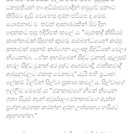
ධනපතියන් හා අධිරාජ්‍යවාදීන් හමුවේ සනාථ
කිරීමට දැඩි වෙහෙස දරන ජවිපෙ ද මෙම
යොජනාව ම තවත් ආකාරයකින් ඊට දින
දෙකකට පසු ඉදිරිපත් කලේ ය. “
මෑතකදී කිසියම්
කාන්තාවක් සිදුහත් කුමරු සම්බන්ධයෙන් කරපු
කතාවක් පදනම් කරගෙන ලොකු සිද්ධියක් වෙලා
තියෙනවා. …ඒක අහම්බෙන් සිද්ධ වුනත්, සැලසුම්
කරල සිද්ධ වුනත් අර දුෂ්ට ආගම්වාදී, ජාතිකවාදී
අරමුනුවලට එකතු වෙනවා,”
යැයි එහි ප්‍රධාන
ලේකම් ටිල්වින් සිල්වා ප්‍රකාශ කලේ ය. සිල්වාගේ
ඉල්ලීම මෙසේ ය: “
ජනතාවගේ හිතේ තියෙන
ඉතා සියුම් තැන් අවුස්සලා ජනතාවගෙ ඇත්ත
ප්‍රශ්න අමතක කරන්න දරන උත්සාහය හරියට
අදුනගන්න.”