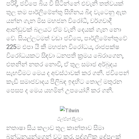
පරිදි, ජවිපෙ බිය වී සිටින්නේ එවැනි තත්වයක්
තුල තම පාර්ලිමේන්තු සිහිනය බිද වැටෙනු ඇත
යන්න ගැන මිස මහජන විරෝධී, වර්ගවාදී
ආන්ඩුවක් බලයට ඒම වැනි දෙයක් ගැන නො
වේ. සියල්ලටමත් වඩා ජවිපෙ, පාර්ලිමේන්තුවේ
225ම එපා යි කී මහජන විරෝධය, රාජපක්ෂ
විරෝධයකට සිඳවා ධනපති ක්‍රමය බේරාගෙන,
එතනින් නතර නොවී, ඒ තුල සමාජ අර්බුදය
සැඟවීමට මෙය ද අවස්ථාවක් කර ගනී. ජවිපෙන්
කැඩී සමාජවාදය පිලිබඳ ඉඳහිට තොල් මතුරන
පෙසප ද මෙය යහමින් උපයෝගී කර ගනී.
ටිල්වින් සිල්වා
නතාෂා සිය කලාව තුල කාන්තාව සිමා
බන්ධනයන්ගෙන් වට කර, පුද්ගලික දේපලක්