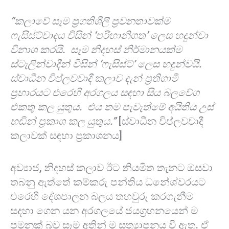
“කලාවේ සෑම ප්‍රගතිශීලී ප්‍රවනතාවක්ම
ෆැසිස්ට්වාදය විසින් ‘පරිහානිගත’ ලෙස හදුන්වා
විනාශ කරයි. සෑම නිදහස් නිර්මානයක්ම
ස්ටැලින්වාදීන් විසින් ‘ෆැසිස්ට්’ ලෙස හඳුන්වයි.
ස්වාධීන විප්ලවවාදී කලාව දැන් ප‍්‍රතිගාමී
ප්‍රහාරයට එරෙහි අරගලය සඳහා සිය බලවේග
එකතු කල යුතුය. එය තම පැවැත්මේ අයිතිය උස්
හඬින් ප්‍රකාශ කල යුතුය.”
[ස්වාධීන විප්ලවවාදී
කලාවක් සඳහා ප්‍රකාශනය]
අව්‍යාජ, නිදහස් කලාව ඊට නියමිත තැනට ඔසවා
තබනු ඇත්තේ කම්කරු පන්තිය ධනේශ්වරයට
එරෙහි දේශපාලන බලය තහවුරු කරගැනීම
සදහා ගෙන යන අරගලයේ ජයග්‍රහනයෙන් ම
පමනක් බව සෑම අතින් ම සත්‍යාපනය වී ඇත. ඒ