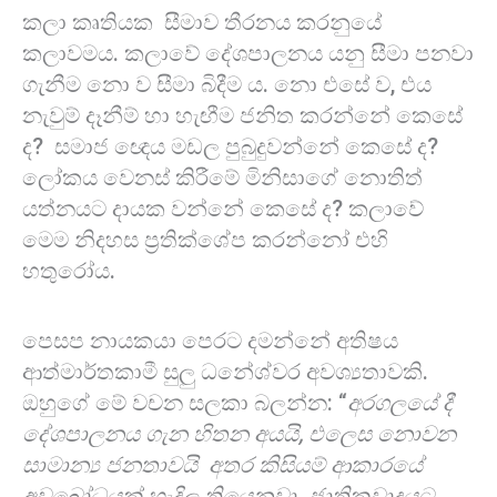
කලා කෘතියක සීමාව තීරනය කරනුයේ
කලාවමය. කලාවේ දේශපාලනය යනු සීමා පනවා
ගැනීම නො ව සීමා බිදීම ය. නො එසේ ව, එය
නැවුම් දෑනීම් හා හැඟීම ජනිත කරන්නේ කෙසේ
ද? සමාජ ඥෙය මඩල පුබුදුවන්නේ කෙසේ ද?
ලෝකය වෙනස් කිරීමේ මිනිසාගේ නොතිත්
යත්නයට දායක වන්නේ කෙසේ ද? කලාවේ
මෙම නිදහස ප්‍රතික්ශේප කරන්නෝ එහි
හතුරෝය.
පෙසප නායකයා පෙරට දමන්නේ අතිෂය
ආත්මාර්තකාමී සුලු ධනේශ්වර අවශ්‍යතාවකි.
ඔහුගේ මේ වචන සලකා බලන්න: “
අරගලයේ දී
දේශපාලනය ගැන හිතන අයයි, එලෙස නොවන
සාමාන්‍ය ජනතාවයි අතර කිසියම් ආකාරයේ
අවබෝධයක් හැදිල තියෙනවා. ජාතිකවාදයට,