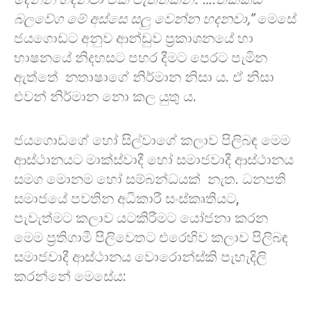
බලවේග මේ අස්සෙ සලු වෙන්න හදනවා,”
මෙසේ
ජයගොඩට අනුව ආන්ඩුව ප්‍රකාශනයේ හා
භාෂනයේ නිදහසට පහර දීමට පෙරට පැමින
ඇත්තේ නතාෂාගේ නිර්මාන නිසා ය. ඒ නිසා
එවන් නිර්මාන නො කල යුතු ය.
ජයගොඩගේ හෝ සිල්වාගේ කලාව පිලිබඳ මෙම
ආස්ථානයට මාක්ස්වාදී හෝ සමාජවාදී ආස්ථානය
සමග මොනම හෝ සම්බන්ධයක් නැත. ධනපති
සමාජයේ පවතින අධිකාරී සංස්කෘතියට,
පැවැත්මට කලාව යටකිරීමට යෝජනා කරන
මෙම ප්‍රතිගාමී පිලිවෙතට එරෙහිව කලාව පිලිබඳ
සමාජවාදී ආස්ථානය වොරොන්ස්කි පැහැදිලි
කරන්නේ මෙසේය: