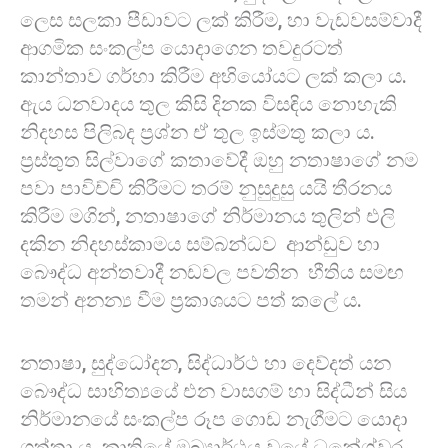
ලෙස සලකා පීඩාවට ලක් කිරීම, හා වැඩවසම්වාදී
ආගමික සංකල්ප යොදාගෙන තවදුරටත්
කාන්තාව ගර්හා කිරීම අභියෝයට ලක් කලා ය.
ඇය ධනවාදය තුල කිසි දිනක විසඳිය නොහැකි
නිදහස පිලිබද ප්‍රශ්න ඒ තුල ඉස්මතු කලා ය.
ප්‍රස්තුත සිල්වාගේ කතාවේදී ඔහු නතාෂාගේ නම
පවා පාවිච්චි කිරීමට තරම් නුසුදුසු යයි තීරනය
කිරීම මගින්, නතාෂාගේ නිර්මානය තුලින් එලි
දකින නිදහස්කාමය සම්බන්ධව ආන්ඩුව හා
බෞද්ධ අන්තවාදී නඩවල පවතින භීතිය සමඟ
තමන් අනන්‍ය වීම ප්‍රකාශයට පත් කලේ ය.
නතාෂා, සුද්ධෝදන, සිද්ධාර්ථ හා දෙව්දත් යන
බෞද්ධ සාහිත්‍යයේ එන වාසගම් හා සිද්ධීන් සිය
නිර්මානයේ සංකල්ප රූප ගොඩ නැගීමට යොදා
ගත්තා ය. කෘතියේ මුඛ්‍යාර්ථය වූයේ ධනේශ්වර