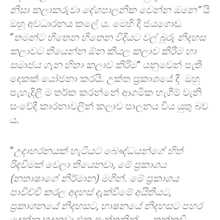
නිසා කලාකරුවා දේශපාලනික වෙන්න ඔනෙ”
යි
ඔහු අවධාරනය කලේ ය. මෙහි දී ජයගොඩ
“
තමන්ට හිතෙන හිතෙන විදියට වල් බූරු නිදහස
කලාවට තියෙන්න ඕන කියල කලාව කිරීම හා
සමාජය ගැන හිතා කලාව කිරිම
” යනුවෙන් පැති
දෙකක් යෝජනා කරයි. උක්ත ප්‍රකාශයේ දී ඔහු
පැහැදිලි ම තර්ක කරන්නේ ආගමික හැගීම් වැනි
සංවේදී කාරනාවලින් කලාව පාලනය විය යුතු බව
ය.
“
උදාහරනයක් හැටියට බෞද්ධයන්ගේ හිත්
රිදවිමක් වෙලා තියෙනවා, මේ ප්‍රකාශය
(නතාෂාගේ නිර්මාන) මගින්. මේ ප්‍රකාශය
පාවිච්චි කරල අදහස් දැක්වීමේ අයිතියට,
ප්‍රකාශනයේ නිදහසට, භාෂනයේ නිදහසට පහර
දෙන්න හදනවා එක පැත්තකින්. ….තක්කඩි