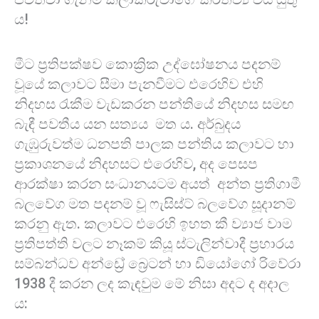
ය!
මීට ප්‍රතිපක්ෂව කොක්‍රික උද්ඝෝෂනය පදනම්
වූයේ කලාවට සීමා පැනවීමට එරෙහිව එහි
නිදහස රැකීම වැඩකරන පන්තියේ නිදහස සමඟ
බැඳී පවතීය යන සත්‍යය මත ය. අර්බුදය
ගැඹුරුවත්ම ධනපති පාලක පන්තිය කලාවට හා
ප්‍රකාශනයේ නිදහසට එරෙහිව, අද පෙසප
ආරක්ෂා කරන සංධානයටම අයත් අන්ත ප්‍රතිගාමී
බලවේග මත පදනම් වූ ෆැසිස්ට් බලවේග සූදානම්
කරනු ඇත. කලාවට එරෙහි ⁣ඉහත කී ව්‍යාජ වාම
ප්‍රතිපත්ති වලට නෑකම් කියූ ස්ටැලින්වාදී ප්‍රහාරය
සම්බන්ධව අන්ඩ්‍රේ බ්‍රෙටන් හා ඩියෝගෝ රිවේරා
1938 දී කරන ලද කැඳවුම මේ නිසා අදට ද අදාල
ය: