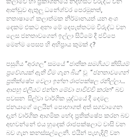
කලාවේ හා ප්‍රකාශන⁣යේ නිදහසට විරුද්ධ වන
ආන්ඩුව ඇතුලු ධනේශ්වර පෙරමුනත්,
නතාෂාගේ කලාත්මක නිර්මානයත් යන අංශ
දෙකම එකට අනා මේ දෙපැත්තටම විරුද්ධ වන
ලෙස ජනතාවගෙන් ඉල්ලා සිටීමේ දී ජවිපෙ
මෙන්ම පෙසප හි අභිප්‍රාය කුමක් ද?
පසුගිය “අරගල” සමයේ “
ජාතික සමගියට කිසියම්
ප්‍රවේශයක් ඇති වීම ගැන බිය
” වූ “
ජනතාවගෙන්
ප්‍රතික්ෂේප වෙලා ඉන්න රාජපක්ෂල රනිල්ලා…
ආපහු එලියට එන්න මේවා පාවිච්චි කරන
” බව
පවසන සිල්වා වාර්ගික යුද්ධයේ දී දෙමල
ජනයාගේ ලෙයින් පොඟාගත් අත් සගවාගෙන
දැන් වාර්ගික ආගමික භේද ප්‍රතික්ෂේප කරන බව
අඟවන්නේ එය හුදෙක් රාජපක්ෂලාට වාසි වන
බව ගැන කනස්සල්ලෙනි. එයින් පැහැදිලි වන