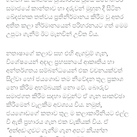
සමාජයේ කාන්තාව හා දරුවන් මුහුන දී සිටින
ඛේදජනක තත්වය ප්‍රතිනිර්මානය කිරීම වු අතර
අතීත කලා නිර්මානයෙන් පරිහරනයට ගත් මෙම
උපුටා ගැනීම් ඊට මැනවින් උචිත විය.
නතාෂාගේ කලාව සහ එහි ඇගවුම් ගැන,
විශේෂයෙන් අදාල ප්‍රහසනයේ ආකෘතිය හා
අන්තර්ගතය සම්බන්ධයෙන් එක වචනයක්වත්
සිල්වා හෝ ජයගොඩ තම නිවේදන තුල ප්‍රකාශ
නො කිරිම අහම්බයක් නො වේ. බොරුව
සමාජගත කිරීම සදහා ඔවුන්ට ඒ ගැන සාකච්ඡා
කිරීමෙන් වැලකීම අවශ්‍යය විය. නමුත්,
ජයගොඩගේ කතාව තුල ම කලාකාරිනියට එල්ල
වී ඇති ප්‍රහාරය ගැන එක වැකියක් විය. ඒ
“අත්අඩංගුවට ගැනීම ගැන අපට කියන්න