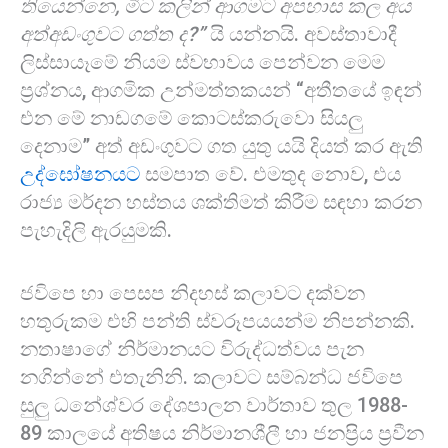
තියෙන්නෙ, මීට කලින් ආගමට අපහාස කල අය
අත්අඩංගුවට ගත්ත ද?”
යි යන්නයි. අවස්තාවාදී
ලිස්සායෑමේ නියම ස්වභාවය පෙන්වන මෙම
ප්‍රශ්නය, ආගමික උන්මත්තකයන් “අතීතයේ ඉඳන්
එන මේ නාඩගමේ කොටස්කරුවො සියලු
දෙනාම” අත් අඩංගුවට ගත යුතු යයි දියත් කර ඇති
උද්ඝෝෂනයට
සමපාත වේ. එමතුද නොව, එය
රාජ්‍ය මර්දන හස්තය ශක්තිමත් කිරීම සඳහා කරන
පැහැදිලි ඇරයුමකි.
ජවිපෙ හා පෙසප නිදහස් කලාවට දක්වන
හතුරුකම එහි පන්ති ස්වරූපයයන්ම නිපන්නකි.
නතාෂාගේ නිර්මානයට විරුද්ධත්වය පැන
නගින්නේ එතැනිනි. කලාවට සම්බන්ධ ජවිපෙ
සුලු ධනේශ්වර දේශපාලන වාර්තාව තුල 1988-
89 කාලයේ අතිෂය නිර්මානශීලී හා ජනප්‍රිය ප්‍රවීන