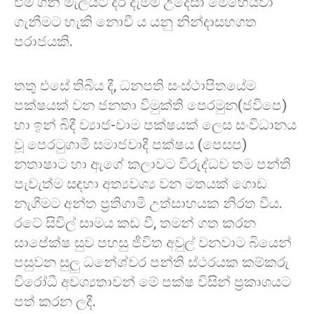
එම ගිනි මැලයට දර දැමීම උදෙසා මෙහෙයවා
ගැනීමට හැකි නොවී ය යනු නින්දාසහගත
පරාජයකි.
තතු එසේ තිබිය දී, ධනපති සංස්ථාපිතයේම
පක්ෂයක් වන ජනතා විමුක්ති පෙරමුන(ජවිපෙ)
හා ඉන් බිදී ව්‍යාජ-වාම පක්ෂයක් ලෙස සංවිධානය
වූ පෙරටුගාමී සමාජවාදී පක්ෂය (පෙසප)
නතාෂාට හා ඇගේ කලාවට විරුද්ධව තම පන්ති
පැවැත්ම සඳහා අත්‍යවශ්‍ය වන මතයක් ගොඩ
නැගීමට අන්ත ප්‍රතිගාමී උත්සාහයක නිරත වීය.
රටේ සිවිල් සාමය කඩ වී, තමන් ගත කරන
සාපේක්ෂ සුව පහසු ජීවිත අවුල් වනවාට බියෙන්
පසුවන සුලු ධනේශ්වර පන්ති ස්ථරයක කම්කරු
විරෝධී අවශ්‍යතාවන් මේ පක්ෂ විසින් ප්‍රකාශයට
පත් කරන ලදී.