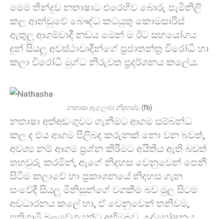
මෙම තීන්දුව නතාෂාට එරෙහිව බොරු පැමිනිලි
කල ආන්ඩුවේ බෞද්ධ කටයුතු කොමසාරිස්
ඇතුලු ආගම්වාදී නඩය මෙන් ම ඊට සහයෝගය
දුන් සියලු අවස්ථාවාදීන්ගේ ප්‍රජාතන්ත්‍ර විරෝධී හා
කලා විරෝධී මුග්ධ නිරුවත ප්‍රදර්ශනය කලේය.
නතාෂා ඇප ලබා නිදහස්ව
(fb)
නතාෂා අත්අඩංගුවට ගැනීමට ආගම සම්බන්ධ
කල ද එය ආගම පිලිබද කරුනක් නො වන බවත්,
අවශ්‍ය නම් ආගම ප්‍රශ්න කිරීමට අයිතිය ඇති බවත්
තහවුරු කරමින්, ඇගේ නිදහස වෙනුවෙන් පෙනී
සිටීම කලාවේ හා ප්‍රකාශනයේ නිදහස ගැන
සංවේදී සියලු මිනිසුන්ගේ වගකීම බව මුල සිටම
අවධාරනය කලේ හා, ඒ වෙනුවෙන් තනිවම,
ප්‍රතිගාමී බලවේගයන්ට අභිමුඛව, උද්⁣ඝෝෂනය