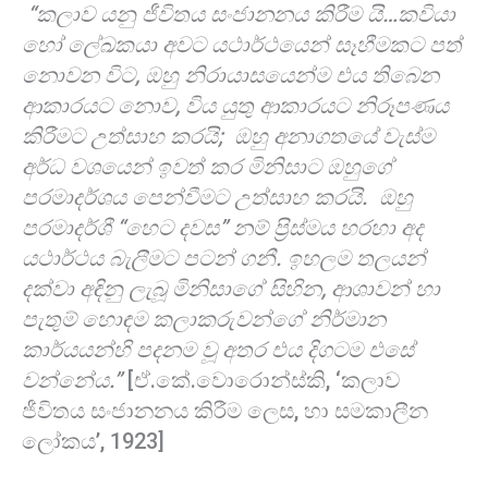
“කලාව යනු ජීවිතය සංජානනය කිරීම යි…කවියා
හෝ ලේඛකයා අවට යථාර්ථයෙන් සෑහීමකට පත්
නොවන විට, ඔහු නිරායාසයෙන්ම එය තිබෙන
ආකාරයට නොව, විය යුතු ආකාරයට නිරූපණය
කිරීමට උත්සාහ කරයි; ඔහු අනාගතයේ වැස්ම
අර්ධ වශයෙන් ඉවත් කර මිනිසාට ඔහුගේ
පරමාදර්ශය පෙන්වීමට උත්සාහ කරයි. ඔහු
පරමාදර්ශී “හෙට දවස” නම් ප්‍රිස්මය හරහා අද
යථාර්ථය බැලීමට පටන් ගනී. ඉහලම තලයන්
දක්වා අඳිනු ලැබූ මිනිසාගේ සිහින, ආශාවන් හා
පැතුම් හොඳම කලාකරුවන්ගේ නිර්මාන
කාර්යයන්හි පදනම වූ අතර එය දිගටම එසේ
වන්නේය.”
[ඒ.කේ.වොරොන්ස්කි, ‘කලාව
ජීවිතය සංජානනය කිරීම ලෙස, හා සමකාලීන
ලෝකය’, 1923]