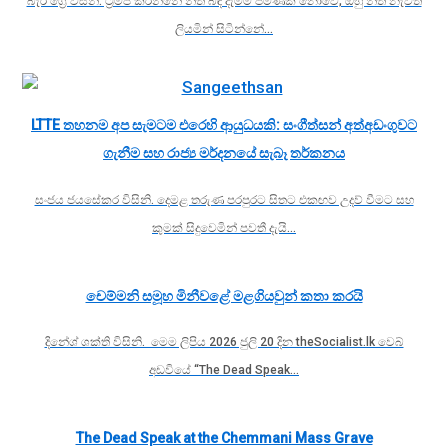
බැරී ග්‍රේ විසිනි. ට්‍රම්ප් කරන්නේ නීති බිඳ දැමීම පමණක් නොවේ; ඔහු නීති නැවත
ලියමින් සිටින්නේ…
LTTE තහනම අප සැමටම එරෙහි ආයුධයකි: සංගීත්සන් අත්අඩංගුවට
ගැනීම සහ රාජ්‍ය මර්දනයේ සැබෑ තර්කනය
සංජය ජයසේකර විසිනි. දෙමළ තරුණ පරපුරට සිතට එකඟව උදව් වීමට සහ
කුමක් සිදුවෙමින් පවතී දැයි…
චෙම්මනි සමූහ මිනීවළේ මළගියවුන් කතා කරයි
දිනේශ් ශක්ති විසිනි. මෙම ලිපිය 2026 ජුලි 20 දින theSocialist.lk වෙබ්
අඩවියේ “The Dead Speak…
The Dead Speak at the Chemmani Mass Grave