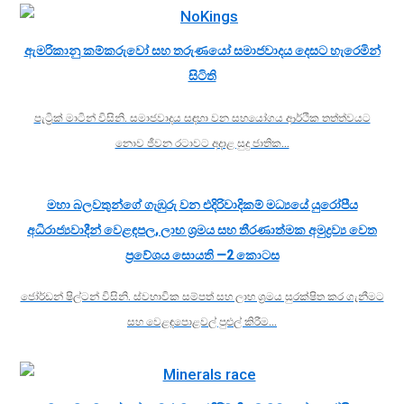
ඇමරිකානු කම්කරුවෝ සහ තරුණයෝ සමාජවාදය දෙසට හැරෙමින්
සිටිති
පැට්‍රික් මාටින් විසිනි. සමාජවාදය සඳහා වන සහයෝගය ආර්ථික තත්ත්වයට
නොව ජීවන රටාවට අදාළ සුදු ජාතික…
මහා බලවතුන්ගේ ගැඹුරු වන එදිරිවාදිකම් මධ්‍යයේ යුරෝපීය
අධිරාජ්‍යවාදීන් වෙළඳපල, ලාභ ශ්‍රමය සහ තීරණාත්මක අමුද්‍රව්‍ය වෙත
ප්‍රවේශය සොයති —2 කොටස
ජෝර්ඩන් ෂිල්ටන් විසිනි. ස්වභාවික සම්පත් සහ ලාභ ශ්‍රමය සුරක්ෂිත කර ගැනීමට
සහ වෙළඳපොළවල් පුළුල් කිරීම…