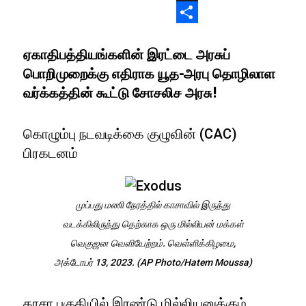
X
Share
ஏகாதிபத்தியங்களின் இரட்டை அரசுப்
பொறிமுறைக்கு எதிராக யூத-அரபு தொழிலாள
வர்க்கத்தின் கூட்டு சோசலிச அரசு!
கொழும்பு நடவடிக்கை குழுவின் (CAC)
பிரகடனம்
முப்பது மணி நேரத்தில் காசாவில் இருந்து
வடக்கிலிருந்து தெற்காக ஒரு மில்லியன் மக்கள்
வெகுஜன வெளியேற்றம். வெள்ளிக்கிழமை,
அக்டோபர் 13, 2023. (AP Photo/Hatem Moussa)
காசா பகுதியில் இரண்டு மில்லியனுக்கும்