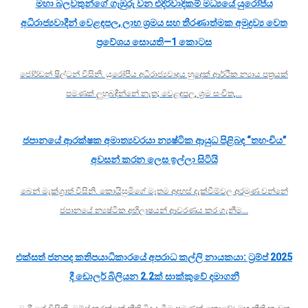
මහා බලවතුන්ගේ ගැඹුරු වන එදිරිවාදිකම් මධ්‍යයේ යුරෝපීය
අධිරාජ්‍යවාදීන් වෙළඳපල, ලාභ ශ්‍රමය සහ තීරණාත්මක අමුද්‍රව්‍ය වෙත
ප්‍රවේශය සොයති—1 කොටස
ජෝර්ඩන් ෂිල්ටන් විසිනි. යුරෝපීය අධිරාජ්‍යවාදය හුදෙක් ආර්ථික න්‍යාය පත්‍රයක්
පමණක් ලුහුබඳින්නේ නැත; වෙළඳපල, ශ්‍රම සංචිත,…
ජපානයේ ආරක්ෂක අමාත්‍යවරයා න්‍යෂ්ටික ආයුධ පිළිබඳ “තහංචිය”
අවසන් කරන ලෙස ඉල්ලා සිටියි
බෙන් මැක්ග්‍රාත් විසිනි. කොයිසුමිගේ මෑතම අදහස් දැක්වීම්වල අරමුණ වන්නේ
ජපානයේ න්‍යෂ්ටික අභිලාෂයන් ආවරණය කර ගැනීම…
එක්සත් ජනපද කතිපයාධිකාරයේ අපරාධ කල්ලි නායකයා: ට්‍රම්ප් 2025
දී ඩොලර් බිලියන 2.2ක් සාක්කුවේ දමාගනී