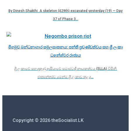
By Dinesh Shakthi. A skeleton (429th) excavated yesterday (19) — Day
37 of Phase 3…
මීගමුව බන්ධනාගාර සමූලඝාතනය: පන්ති ප්‍රචණ්ඩත්වය සහ ශ්‍රී ලංකා
ධනේශ්වර රාජ්‍යය
ශ්‍රී ලංකාවේ සහ දකුණු ආසියාවේ සමාජවාදී නායකත්වය (SLLA) විසිනි.
ජාත්‍යන්තරව මෙන්ම ශ්‍රී ලංකාව තුළ ද…
Copyright © 2026 theSocialist.LK