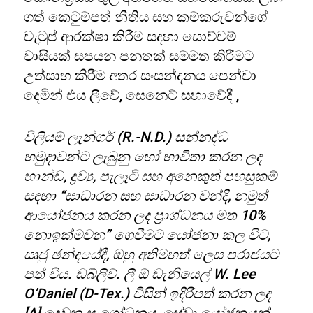
ගත් කෙටුම්පත් නීතිය සහ කම්කරුවන්ගේ
වැටුප් ආරක්ෂා කිරීම සදහා සොච්චම්
වාසියක් සපයන පනතක් සම්මත කිරීමට
උත්සාහ කිරීම අතර සංසන්දනය පෙන්වා
දෙමින් එය ලීවේ, සෙනෙට් සභාවේදී ,
විලියම් ලැන්ගර් (R.-N.D.) සන්නද්ධ
හමුදාවන්ට ලැබුනු හෝ භාවිතා කරන ලද
භාන්ඩ, ද්‍රව්‍ය, පැලෑටි සහ අනෙකුත් පහසුකම්
සඳහා “සාධාරන සහ සාධාරන වන්දි, නමුත්
ආයෝජනය කරන ලද ප්‍රාග්ධනය මත 10%
නොඉක්මවන” ගෙවීමට යෝජනා කල විට,
ඍජු ඡන්දයේදී, ඔහු අතිමහත් ලෙස පරාජයට
පත් විය. ඩබ්ලිව්. ලී ඕ ඩැනියෙල් W. Lee
O’Daniel (D-Tex.) විසින් ඉදිරිපත් කරන ලද