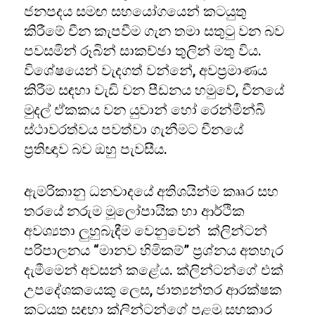
ජනපදය සමඟ සහයෝගයෙන් කටයුතු
කිරීමේ චීන කැපවීම ගැන තමා සතුටු වන බව
පවසමින් රූබින් සාකච්ඡා තුලින් මතු විය.
විශේෂයෙන් වැදගත් වන්නේ, අවප්‍රමාණය
කිරීම සඳහා වැඩි වන පීඩනය හමුවේ, චීනයේ
මුදල් ඒකකය වන යුවාන් හෝ රෙන්මින්බි
ස්ථාවරත්වය පවත්වා ගැනීමට චීනයේ
ප්‍රතිඥාව බව ඔහු පැවසීය.
ඇමරිකානු ධනවාදයේ අතිශයින්ම කෲර සහ
තරයේ නරුම මූලෝපායික හා ආර්ථික
අවශ්‍යතා ලුහුබැඳීම වෙනුවෙන් ක්ලින්ටන්
පරිපාලනය “මානව හිමිකම්” ප්‍රශ්නය අතහැර
දැමීමෙන් අවසන් කළේය. ක්ලින්ටන්ගේ එක්
උපදේශකයෙකු ලෙස, ජාත්‍යන්තර ආරක්ෂක
කටයුතු සඳහා ක්ලින්ටන්ගේ පළමු සහකාර