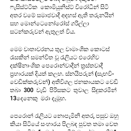
ෆැසිස්ට්ටික කොමියුනිස්ට් විරෝධීන් සිටි
අතර වමේ සමාජවාදී අදහස් ඇති තරුනයින්
සහ මොන්ටෙනෝරෝස් ගරිල්ලා
සටන්කරුවන් ඇතුලත් විය.
මෙම වාතාවරනය තුල වාමාංශික කොටස්
රැසකින් සමන්විත වූ රැලියට එරෙහිව
දක්ෂිනාංශික පෙරොන්වාදීන් ත්‍රස්තවාදී
ප්‍රහාරයක් දියත් කලහ. ස්නයිපරුන් (සැඟවි-
වෙඩික්කරුවන්) අතිවිශල ජනකායකට වෙඩි
තබා 300 වැඩි පිරිසකට තුවාල සිදුකරමීන්
13දෙනෙකු මරා දෑමූහ.
පෙරොන් රැලියට නොපැමිනි අතර, පසුව ඔහු
කියා සිටියේ සංහාරය පිලබඳ පුවත තමා වෙත