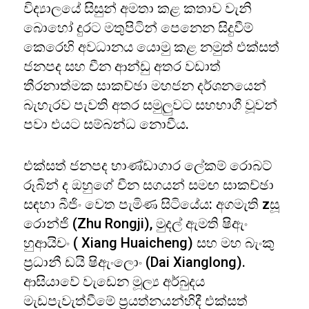
විද්‍යාලයේ සිසුන් අමතා කළ කතාව වැනි
බොහෝ දුරට මතුපිටින් පෙනෙන සිදුවීම්
කෙරෙහි අවධානය යොමු කළ නමුත් එක්සත්
ජනපද සහ චීන ආන්ඩු අතර වඩාත්
තීරනාත්මක සාකච්ඡා මහජන දර්ශනයෙන්
බැහැරව පැවති අතර සමුලුවට සහභාගී වූවන්
පවා එයට සම්බන්ධ නොවීය.
එක්සත් ජනපද භාණ්ඩාගාර ලේකම් රොබට්
රූබින් ද ඔහුගේ චීන සගයන් සමඟ සාකච්ඡා
සඳහා බීජිං වෙත පැමිණ සිටියේය: අගමැති zසූ
රොන්ජි (Zhu Rongji), මුදල් ඇමති ෂිඇං
හුආයිචං ( Xiang Huaicheng) සහ මහ බැංකු
ප්‍රධානී ඩයි ෂිඇංලොං (Dai Xianglong).
ආසියාවේ වැඩෙන මූල්‍ය අර්බුදය
මැඩපැවැත්වීමේ ප්‍රයත්නයන්හිදී එක්සත්