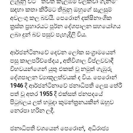
ලැබුනු විට “තවත් කැලඹීම් වලක්වා ගැනීම”
සඳහා කතා කිරීමට තිබුනු ඔහුගේ සැලසුම්
අවලංගු කල බවයි. පෙරොන් දක්ෂිනාංශික
ත්‍රස්ත ප්‍රහාරයට පූර්න දේශපාලන සහයෝගය
ලබා දුන් බව පසුව පැහැදිලි විය.
ආර්ජන්ටිනාවේ දෙවන ලෝක සංග්‍රාමයෙන්
පසු කාලපරිච්ඡේදය , අතිවිශාල විප්ලවවාදී
විභවයන්ගෙන් යුතු එකක් වූ නමුත් ගැඹුරු
දේශපාලන ව්‍යාකූලත්වයක් ද විය. පෙරොන්
1946 දී ආර්ජන්ටිනාවේ ජනාධිපති ලෙස තේරී
පත් වූ අතර 1955 දී එක්සත් ජනපදයේ
පිටුබලය ලත් හමුදා කුමන්ත්‍රනයකින් ඔහුව
නෙරපා හරින ලදී.
ජනාධිපති වශයෙන් පෙරොන්, අධිරාජ්‍ය