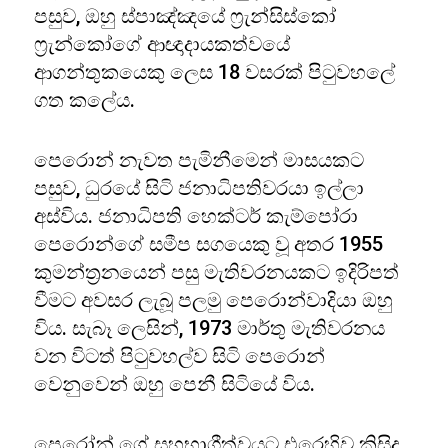
පසුව, ඔහු ස්පාඤ්ඤයේ ෆ්‍රැන්සිස්කෝ
ෆ්‍රැන්කෝගේ ආඥාදායකත්වයේ
ආගන්තුකයෙකු ලෙස 18 වසරක් පිටුවහලේ
ගත කලේය.
පෙරොන් නැවත පැමිනීමෙන් මාසයකට
පසුව, ධුරයේ සිටි ජනාධිපතිවරයා ඉල්ලා
අස්විය. ජනාධිපති හෙක්ටර් කැම්පෝරා
පෙරොන්ගේ සමීප සගයෙකු වූ අතර 1955
කුමන්ත්‍රනයෙන් පසු මැතිවරනයකට ඉදිරිපත්
වීමට අවසර ලැබූ පලමු පෙරොන්වාදියා ඔහු
විය. සැබෑ ලෙසින්, 1973 මාර්තු මැතිවරනය
වන විටත් පිටුවහල්ව සිටි පෙරොන්
වෙනුවෙන් ඔහු පෙනී සිටියේ විය.
පෙරෝන් ගේ සහභාගීත්වයට එරෙහිව කිසිදු