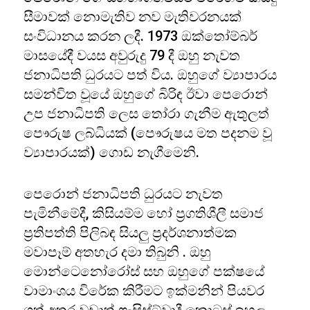
සීමාවක් නොමැතිව නව මැතිවරනයක්
සංවිධානය කරන ලදී. 1973 ඔක්තෝම්බර්
මාසයේදී වයස අවුරුදු 79 දී ඔහු නැවත
ජනාධිපති ධුරයට පත් විය. ඔහුගේ ව්‍යාපාරය
සමන්විත වූයේ ඔහුගේ බිරිඳ ඊවා පෙරොන්
උප ජනාධිපති ලෙස තෝරා ගැනීම ඇතුලත්
පෞරුෂ ලබ්ධියක් (පෞරුෂය මත පදනම වූ
ව්‍යාපාරයක්) ගොඩ නැගීමෙනි.
පෙරොන් ජනාධිපති ධුරයට නැවත
පැමිනීමේදී, කිසියම්ම හෝ ප්‍රගතිශීලී සමාජ
ප්‍රතිපත්ති පිලිබඳ සියලු ප්‍රදර්ශනාත්මක
මවාපෑම් අතහැර දමා තිබුනි . ඔහු
මොන්ටෙනෝරෝස් සහ ඔහුගේ පක්ෂයේ
වාමාංශය විරේක කිරීමට ඉක්මනින් පියවර