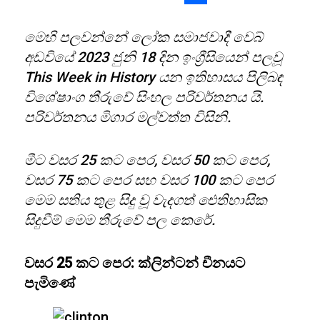
Share
මෙහි පලවන්නේ ලෝක සමාජවාදී වෙබ්
අඩවියේ 2023 ජුනි 18 දින ඉංග්‍රීසියෙන් පලවූ
This Week in History යන ඉතිහාසය පිලිබඳ
විශේෂාංග තීරුවේ සිංහල පරිවර්තනය යි.
පරිවර්තනය මිගාර මල්වත්ත විසිනි.
මීට වසර 25 කට පෙර, වසර 50 කට පෙර,
වසර 75 කට පෙර සහ වසර 100 කට පෙර
මෙම සතිය තුළ සිදු වූ වැදගත් ඓතිහාසික
සිදුවීම් මෙම තීරුවේ පල කෙරේ.
වසර 25 කට පෙර: ක්ලින්ටන් චීනයට
පැමිණේ