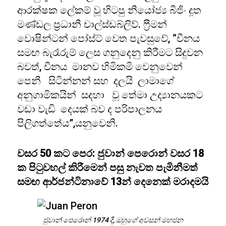
ආරක්ෂක ලේකම් වූ හිටපු නියෝජ්‍ය බීජිං දූත
මණ්ඩල ප්‍රධානී චාල්ස්ඩබ්ලිව්. ෆ්‍රීමන්
වොෂින්ටන් පෝස්ට් වෙත පැවසුවේ, “චීනය
සමඟ බැරෑරුම් ලෙස ගනුදෙනු කිරීමට සිදුවන
බවත්, චීනය මානව හිමිකමි වෙනුවෙන්
පෙනී සිටින්නන් සහ දලයි ලාමාගේ
අනුගාමිකයින් සදහා වූ තේමා උද්‍යානයකට
වඩා වැඩි දෙයක් බව ද පරිපාලනය
පිලිගත්තේය”
වසර 50 කට පෙර: ජුවාන් පෙරොන් වසර 18
ක පිටුවහල් කිරීමෙන් පසු නැවත පැමිනීමත්
සමඟ ආර්ජන්ටිනාවේ 13න් දෙනෙක් මරාදමයි
ජුවාන් පෙරොන් 1974 දී, ඔහුගේ අවසන් මහජන