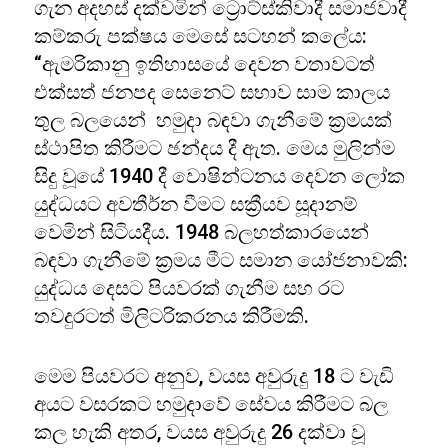
ගැන අදහස් දක්වමින් ට්‍රොට්ස්කිවාදී සමාජවාදී
කම්කරු පක්ෂය මෙසේ සටහන් කලේය:
“ඇමරිකානු ඉතිහාසයේ දෙවන වතාවටත්
එක්සත් ජනපද සෙනෙට් සභාව සාම කාලය
තුල බලයෙන් හමුදා බඳවා ගැනීමේ ක්‍රමයක්
ස්ථාපිත කිරීමට ඡන්දය දී ඇත. මෙය මුලින්ම
සිදු වූයේ 1940 දී වොෂින්ටනය දෙවන ලෝක
යුද්ධයට අවතීර්න වීමට සක්‍රීයව සූදානම්
වෙමින් සිටියදීය. 1948 බලහත්කාරයෙන්
බඳවා ගැනීමේ ක්‍රමය මීට සමාන යෝජනාවකි:
යුද්ධය දෙසට පියවරක් ගැනීම සහ රට
තවදුරටත් මිලිටරිකරනය කිරීමකි.
මෙම පියවරට අනුව, වයස අවුරුදු 18 ට වැඩි
අයට වසරකට හමුදාවේ සේවය කිරීමට බල
කල හැකි අතර, වයස අවුරුදු 26 දක්වා වූ