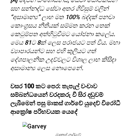
[A] දෙවන සංශෝධනය, සේවා යෝජකයන්
සහ සන්නද්ධ සේවා අතර ගිවිසුම් වලින්
“අසාමාන්‍ය” ලාභ මත 100% බද්දක් පනවා
කොංග්‍රසය නීතියක් සම්මත කරන තෙක්
කෙටුම්පත අත්හිටුවීමට යෝජනා කලේය.
මෙය 81ට 8ක් ලෙස පරාජයට පත් විය. මහා
ව්‍යාපාරයන්ට සහ එහි කුලියට ගත්
දේශපාලනික උදව්වලට විශාල ලාභ කිසිදා
අසාමාන්‍ය ලෙස නොපෙනේ.
වසර 100 කට පෙර: තැපැල් වංචාව
සම්බන්ධයෙන් වරදකරු වී සිර දඬුවම්
ලැබීමෙන් පසු මාකස් ගාර්වේ යුදෙව් විරෝධී
ආක්‍රෝෂ පරිභවයක යෙදේ
මාකස් ගාර්වේ