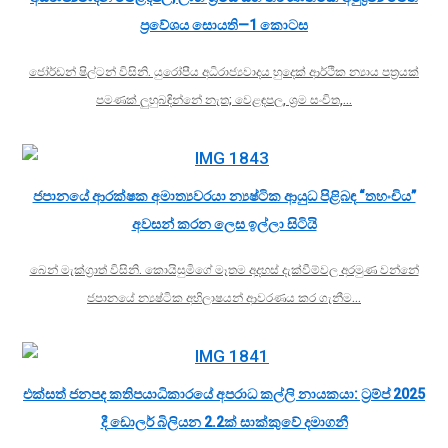
ප්‍රවේශය සොයති—1 කොටස
ජෝර්ඩන් ෂිල්ටන් විසිනි. යුරෝපීය අධිරාජ්‍යවාදය හුදෙක් ආර්ථික න්‍යාය පත්‍රයක්
පමණක් ලුහුබඳින්නේ නැත; වෙළඳපල, ශ්‍රම සංචිත,…
ජපානයේ ආරක්ෂක අමාත්‍යවරයා න්‍යෂ්ටික ආයුධ පිළිබඳ “තහංචිය”
අවසන් කරන ලෙස ඉල්ලා සිටියි
බෙන් මැක්ග්‍රාත් විසිනි. කොයිසුමිගේ මෑතම අදහස් දැක්වීම්වල අරමුණ වන්නේ
ජපානයේ න්‍යෂ්ටික අභිලාෂයන් ආවරණය කර ගැනීම…
එක්සත් ජනපද කතිපයාධිකාරයේ අපරාධ කල්ලි නායකයා: ට්‍රම්ප් 2025
දී ඩොලර් බිලියන 2.2ක් සාක්කුවේ දමාගනී