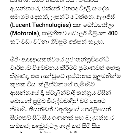
සහභාගී වීමට නියමිත විය . සංචාරය
ආසන්නයේ, එක්සත් ජනපද විදුලි සංදේශ
සමාගම් දෙකක්, ලුසන්ට් ටෙක්නොලොජීස්
(Lucent Technologies) සහ මෝටරෝලා
(Motorola), සාමූහිකව ඩොලර් මිලියන 400
කට වඩා වටිනා ගිවිසුම් අත්සන් කළහ.
බීජිං ආඥාදායකත්වයේ ප‍්‍රජාතන්ත‍්‍රවිරෝධී
වාර්තාව විවේචනය කිරීමට ප‍්‍රමාණවත් හේතු
තිබුණද, එජ ආන්ඩුවේ ආස්ථානය මුලුමනින්ම
කුහක විය. ක්ලින්ටන්ගේ පැමිණීම
ආසන්නයේ දී, ස්ටැලින්වාදී තන්ත‍්‍රය විසින්
බොහෝ ප්‍රමුඛ විරුද්ධවාදීන් වට කොට
තිබුණි. තියන්මන් චතුරශ්‍රයේ පෙරළියෙන්
සිරගතව සිටි සිය ගණනක් සහ බලහත්කාර
කම්කරු කඳවුරුවල ගාල් කර සිටි සිය