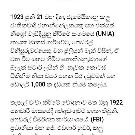
1923 ජූනි 21 වන දින, ජැමෙයිකානු කලු
ජාතිකවාදී ජනාන්දෝලකයකු සහ එක්සත්
නීග්‍රෝ වැඩිදියුනු කිරීමේ සංගමයේ (UNIA)
නායක මාකස් ගාර්වේට, ෆෙඩරල්
විනිසුරුවරයෙකු වන ජූලියන් මැක් විසින්, ඒ
වන විට ඔහුට හිමිව නොතිබුනු,ඔහුගේ
බ්ලැක් ස්ටාර් ලයින් හි නැවක කොටස්
විකිනීම නිසා වසර පහක සිර දඬුවමක් සහ
ඩොලර් 1,000 ක දඩයක් නියම කලේය.
තැපැල් වංචා කිරීමේ චෝදනාව මත ඔහු 1922
ජනවාරි මාසයේදී අත්අඩංගුවට ගෙන තිබුනි.
ෆෙඩරල් විමර්ශන කාර්යාංශයේ (FBI)
ප්‍රධානියා වන ජේ. එඩ්ගාර් හූවර්, කලු