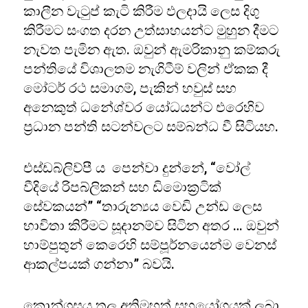
කාලීන වැටුප් කැටි කිරීම ඵලදායි ලෙස දිගු
කිරීමට සංගත දරන උත්සාහයන්ට මුහුන දීමට
නැවත පැමින ඇත. ඔවුන් ඇමරිකානු කම්කරු
පන්තියේ විශාලතම නැගිටීම් වලින් ඒකක දී
මෝටර් රථ සමාගම්, පැකින් හවුස් සහ
අනෙකුත් ධනේශ්වර යෝධයන්ට එරෙහිව
ප්‍රධාන පන්ති සටන්වලට සම්බන්ධ වී සිටියහ.
එස්ඩබ්ලිව්පී ය පෙන්වා දුන්නේ, “වෝල්
වීදියේ රිපබ්ලිකන් සහ ඩිමොක්‍රටික්
සේවකයන්” “තාරුන්‍යය වෙඩි උන්ඩ ලෙස
භාවිතා කිරීමට සූදානම්ව සිටින අතර … ඔවුන්
හාම්පුතුන් කෙරෙහි සම්පූර්නයෙන්ම වෙනස්
ආකල්පයක් ගන්නා” බවයි.
කොන්ග්‍රසය තුල අතිමහත් සහයෝගයක් ලබා