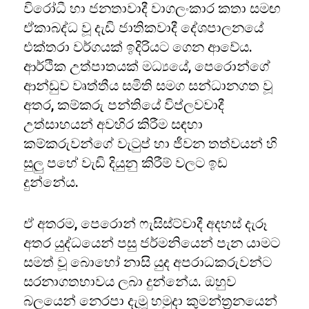
විරෝධී හා ජනතාවාදී වාගලංකාර කතා සමඟ
ඒකාබද්ධ වූ දැඩි ජාතිකවාදී දේශපාලනයේ
එක්තරා වර්ගයක් ඉදිරියට ගෙන ආවේය.
ආර්ථික උත්පාතයක් මධ්‍යයේ, පෙරොන්ගේ
ආන්ඩුව වෘත්තීය සමිති සමග සන්ධානගත වූ
අතර, කම්කරු පන්තියේ විප්ලවවාදී
උත්සාහයන් අවහිර කිරීම සඳහා
කම්කරුවන්ගේ වැටුප් හා ජීවන තත්වයන් හි
සුලු පහේ වැඩි දියුනු කිරීම් වලට ඉඩ
දුන්නේය.
ඒ අතරම, පෙරොන් ෆැසිස්ට්වාදී අදහස් දැරූ
අතර යුද්ධයෙන් පසු ජර්මනියෙන් පැන යාමට
සමත් වූ බොහෝ නාසි යුද අපරාධකරුවන්ට
සරනාගතභාවය ලබා දුන්නේය. ඔහුව
බලයෙන් නෙරපා දැමූ හමුදා කුමන්ත්‍රනයෙන්