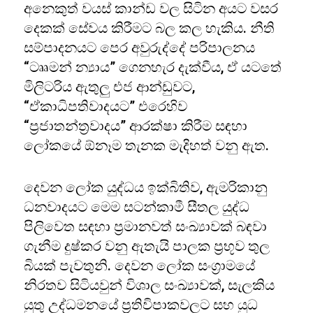
අනෙකුත් වයස් කාන්ඩ වල සිටින අයට වසර
දෙකක් සේවය කිරීමට බල කල හැකිය. නීති
සම්පාදනයට පෙර අවුරුද්දේ පරිපාලනය
“ටෲමන් න්‍යාය” ගෙනහැර දැක්වීය, ඒ යටතේ
මිලිටරිය ඇතුලු එජ ආන්ඩුවට,
“ඒකාධිපතිවාදයට” එරෙහිව
“ප්‍රජාතන්ත්‍රවාදය” ආරක්ෂා කිරීම සඳහා
ලෝකයේ ඕනෑම තැනක මැදිහත් වනු ඇත.
දෙවන ලෝක යුද්ධය ඉක්බිතිව, ඇමරිකානු
ධනවාදයට මෙම සටන්කාමී සීතල යුද්ධ
පිලිවෙත සඳහා ප්‍රමානවත් සංඛ්‍යාවක් බඳවා
ගැනීම දුෂ්කර වනු ඇතැයි පාලක ප්‍රභූව තුල
බියක් පැවතුනි. දෙවන ලෝක සංග්‍රාමයේ
නිරතව සිටියවුන් විශාල සංඛ්‍යාවක්, සැලකිය
යුතු උද්ධමනයේ ප්‍රතිවිපාකවලට සහ යුධ