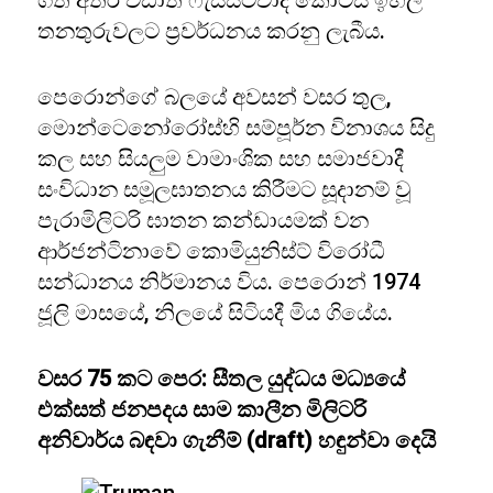
ගත් අතර වඩාත් ෆැසිස්ට්වාදී කොටස් ඉහල
තනතුරුවලට ප්‍රවර්ධනය කරනු ලැබීය.
පෙරොන්ගේ බලයේ අවසන් වසර තුල,
මොන්ටෙනෝරෝස්හි සම්පූර්න විනාශය සිදු
කල සහ සියලුම වාමාංශික සහ සමාජවාදී
සංවිධාන සමූලඝාතනය කිරීමට සූදානම් වූ
පැරාමිලිටරි ඝාතන කන්ඩායමක් වන
ආර්ජන්ටිනාවේ කොමියුනිස්ට් විරෝධී
සන්ධානය නිර්මානය විය. පෙරොන් 1974
ජූලි මාසයේ, නිලයේ සිටියදී මිය ගියේය.
වසර 75 කට පෙර: සීතල යුද්ධය මධ්‍යයේ
එක්සත් ජනපදය සාම කාලීන මිලිටරි
අනිවාර්ය බඳවා ගැනීම් (draft) හඳුන්වා දෙයි