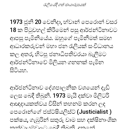
රැලියේදී ගත් ඡායාරූපයක්
1973 ජූනි 20 වෙනිදා, හ්වාන් පෙරොන් වසර
18 ක පිටුවහල් කිරීමෙන් පසු ආර්ජන්ටිනාවට
ආපසු පැමිනියේය. ඔහුගේ පැමිනීමත් සමඟ
ආධාරකරුවන් මහා ජන රැලියක් සංවිධානය
කල අතර, හිටපු ජනාධිපතිවරයා බැලීමට
ආර්ජන්ටිනාවේ මිලියන ගනනක් පැමින
සිටියහ.
ආර්ජන්ටිනාව දේශපාලනික වශයෙන් දැඩි
ලෙස බෙදී තිබුනි. 1973 මැයි දක්වා මිලිටරි
ආඥාදායකත්වය විසින් තහනම් කරන ලද
පෙරොන්ගේ ජස්ට්ෂියලිස්ට් (Justicialist )
පක්ෂය, ගැඹුරින් සතුරු වාම සහ දක්ෂිනාංශික
කන්ඩායම්වලට බෙදී තිබුනි. දකුනේ