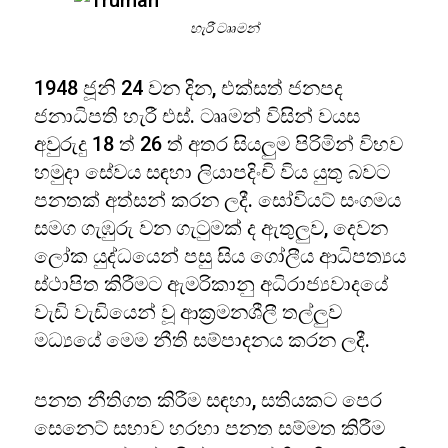
හැරී ටෲමන්
1948 ජූනි 24 වන දින, එක්සත් ජනපද
ජනාධිපති හැරී එස්. ටෲමන් විසින් වයස
අවුරුදු 18 ත් 26 ත් අතර සියලුම පිරිමින් විභව
හමුදා සේවය සඳහා ලියාපදිංචි විය යුතු බවට
පනතක් අත්සන් කරන ලදී. සෝවියට් සංගමය
සමග ගැඹුරු වන ගැටුමක් ද ඇතුලුව, දෙවන
ලෝක යුද්ධයෙන් පසු සිය ගෝලීය ආධිපත්‍යය
ස්ථාපිත කිරීමට ඇමරිකානු අධිරාජ්‍යවාදයේ
වැඩි වැඩියෙන් වූ ආක්‍රමනශීලී තල්ලුව
මධ්‍යයේ මෙම නීති සම්පාදනය කරන ලදී.
පනත නීතිගත කිරීම සඳහා, සතියකට පෙර
සෙනෙට් සභාව හරහා පනත සම්මත කිරීම