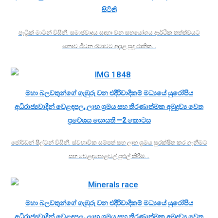
සිටිති
පැට්‍රික් මාටින් විසිනි. සමාජවාදය සඳහා වන සහයෝගය ආර්ථික තත්ත්වයට
නොව ජීවන රටාවට අදාළ සුදු ජාතික…
මහා බලවතුන්ගේ ගැඹුරු වන එදිරිවාදිකම් මධ්‍යයේ යුරෝපීය
අධිරාජ්‍යවාදීන් වෙළඳපල, ලාභ ශ්‍රමය සහ තීරණාත්මක අමුද්‍රව්‍ය වෙත
ප්‍රවේශය සොයති —2 කොටස
ජෝර්ඩන් ෂිල්ටන් විසිනි. ස්වභාවික සම්පත් සහ ලාභ ශ්‍රමය සුරක්ෂිත කර ගැනීමට
සහ වෙළඳපොළවල් පුළුල් කිරීම…
මහා බලවතුන්ගේ ගැඹුරු වන එදිරිවාදිකම් මධ්‍යයේ යුරෝපීය
අධිරාජ්‍යවාදීන් වෙළඳපල, ලාභ ශ්‍රමය සහ තීරණාත්මක අමුද්‍රව්‍ය වෙත