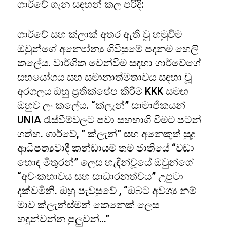
ගාර්වේ ගැන සඳහන් කල පරිදි:
ගාර්වේ සහ ක්ලාක් අතර ඇති වූ හමුවීම
ඔවුන්ගේ අන්‍යෝන්‍ය ගිවිසුමේ පදනම හෙලි
කලේය. වාර්ගික වෙන්වීම සඳහා ගාර්වේගේ
සහයෝගය සහ සමානාත්මතාවය සඳහා වූ
අරගලය ඔහු ප්‍රතික්ෂේප කිරීම KKK සමඟ
ඔහුව ලං කලේය. “ක්ලැන්” සාමාජිකයන්
UNIA රැස්වීම්වලට පවා සහභාගි වීමට පටන්
ගත්හ. ගාර්වේ, ” ක්ලැන්” සහ අනෙකුත් සුදු
ආධිපත්‍යවාදී කන්ඩායම් තම ජාතියේ “වඩා
හොඳ මිතුරන්” ලෙස හැඳින්වූයේ ඔවුන්ගේ
“අවංකභාවය සහ සාධාරනත්වය” උපුටා
දක්වමිනි. ඔහු පැවසුවේ , “ඔබට අවශ්‍ය නම්
මාව ක්ලැන්ස්මන් කෙනෙක් ලෙස
හඳුන්වන්න පුලුවන්…”