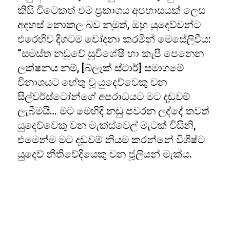
කිසි විටෙකත් එම ප්‍රකාශය අපහාසයක් ලෙස
අදහස් නොකල බව නමුත්, ඔහු යුදෙව්වන්ට
එරෙහිව දිගටම චෝදනා කරමින් මෙසේලිවීය:
“සමස්ත නඩුවේ සුවිශේෂී හා කැපී පෙනෙන
ලක්ෂනය නම්, [බ්ලැක් ස්ටාර්] සමාගමේ
විනාශයට හේතු වූ යුදෙව්වෙකු වන
සිල්වර්ස්ටෝන්ගේ අපරාධයට මට දඬුවම්
ලැබීමයි… මට මෙහිදි නඩු පවරන ලද්දේ තවත්
යුදෙව්වෙකු වන මැක්ස්වෙල් මැටක් විසිනි,
එමෙන්ම මට දඬුවම් නියම කරන්නේ විශිෂ්ට
යුදෙව් නීතිවේදියෙකු වන ජූලියන් මැක්ය.