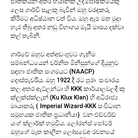
ජාතිකයන් අතර භයානක උද්ඝෝෂකයෙකු
ලෙස ගාර්වි සැලකූ බැවින් ඔහු වරදකරු
කිරීමට අධිෂ්ඨාන වත් විය. ඔහු ඇප මත මුදා
හැර තිබූ අතර නඩු විභාගය මැයි මාසය දක්වා
කල් තැබිනි.
ගාර්වේ ඔහුව අත්අඩංගුවට ගැනීම
සම්බන්ධයෙන් වර්නිත මිනිසුන්ගේ දියුනුව
සඳහා ජාතික සංගමයට (NAACP)
දොස්පැවරීය. ඔහු 1922 දී රට පුරා සංචාරය
කල අතර ඇට්ලන්ටා හි KKK කාර්යාලවලදී කු
ක්ලුක්ස්ක්ලැන් (Ku Klux Klan) හි අධිරාජ්‍ය
මායාකරු ( Imperial Wizard-KKK සංවිධාන
සමූහයක ජාතික ප්‍රධානියා) වන එඩ්වර්ඩ්
යංග් ක්ලාර්ක් හමුවිය. ලෝරන්ස් පෝටර්
ඔහුගේ මෑත කාලීන ලෝසවෙඅ රචනයේ