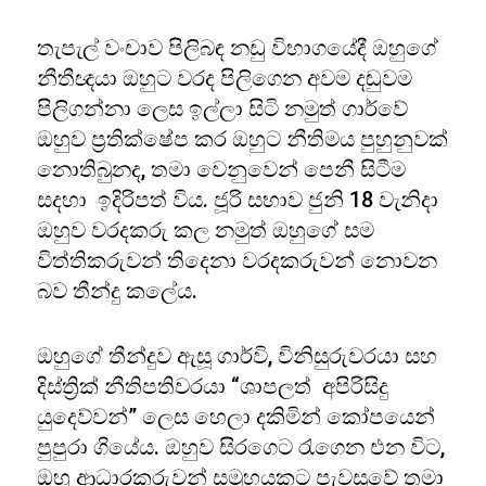
තැපැල් වංචාව පිලිබඳ නඩු විභාගයේදී ඔහුගේ
නීතීඥයා ඔහුට වරද පිලිගෙන අවම දඬුවම
පිලිගන්නා ලෙස ඉල්ලා සිටි නමුත් ගාර්වේ
ඔහුව ප්‍රතික්ෂේප කර ඔහුට නීතිමය පුහුනුවක්
නොතිබුනද, තමා වෙනුවෙන් පෙනී සිටීම
සදහා ඉදිරිපත් විය. ජූරි සභාව ජුනි 18 වැනිදා
ඔහුව වරදකරු කල නමුත් ඔහුගේ සම
විත්තිකරුවන් තිදෙනා වරදකරුවන් නොවන
බව තීන්දු කලේය.
ඔහුගේ තීන්දුව ඇසූ ගාර්වි, විනිසුරුවරයා සහ
දිස්ත්‍රික් නීතිපතිවරයා “ශාපලත් අපිරිසිදු
යුදෙව්වන්” ලෙස හෙලා දකිමින් කෝපයෙන්
පුපුරා ගියේය. ඔහුව සිරගෙට රැගෙන එන විට,
ඔහු ආධාරකරුවන් සමූහයකට පැවසුවේ තමා