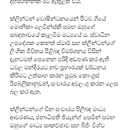
දහස්ගනනක් ඊට ඇතුළත් විය.
ක්ලින්ටන් වොෂින්ටනයෙන් පිටව ගියේ
මොනිකා ලෙවින්ස්කි සමඟ ඔහුගේ
සබඳතාවයේ කැලඹීම මධ්‍යයේ ය. ස්වාධීන
උපදේශක කෙනත් ස්ටාර් සහ ක්ලින්ටන්ගේ
ලිංගික ජීවිතය පිළිබඳ විමර්ශනය විසින්
දැනටමත් පෙනෙන පරිදි අඩපණ කර ඇති
ධවල මන්දිරයට නව ප්‍රහාරයක් වර්ධනය
කිරීමට උත්සාහ කරන ප්‍රමුඛ කොංග්‍රස්
රිපබ්ලිකානුවන්, සංචාරය අවලංගු කරන ලෙස
බල කර ඇත.
ක්ලින්ටන්ගේ චීන සංචාරය පිලිබඳ මාධ්‍ය
ආවරණය, ජනාධිපති ජියැන්ග් සෙමින් සමඟ
ඔහුගේ මාධ්‍ය සාකච්ඡාව සහ බීජිං විශ්ව