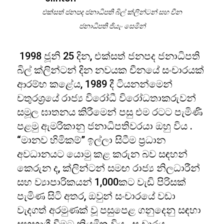
එක්සත් ජනපද ජනාධිපති බිල් ක්ලින්ටන් සහ චීන
ජනාධිපති ජියැං සෙමින්
1998 ජූනි 25 දින, එක්සත් ජනපද ජනාධිපති
බිල් ක්ලින්ටන් දින නවයක චීනයේ සංචාරයක්
ආරම්භ කළේය, 1989 දී ටියනන්මෙන්
චතුරශ්‍රයේ රාජ්‍ය විරෝධී විරෝධතාකරුවන්
සමූල ඝාතනය කිරීමෙන් පසු එම රටට පැමිණි
පළමු ඇමරිකානු ජනාධිපතිවරයා ඔහු විය .
“මානව හිමිකම්” ඉල්ලා සිටීම ප්‍රධාන
අවධානයට යොමු කළ කරුන බව සඳහන්
කෙරුන ද, ක්ලින්ටන් සමඟ රාජ්‍ය නිලධාරීන්
සහ ව්‍යාපාරිකයන් 1,000කට වැඩි පිරිසක්
පැමිණ සිටි අතර, ඔවුන් සංචාරයේ වඩා
වැදගත් අරමුණක් වූ පසුපෙළ ගනුදෙනු සඳහා