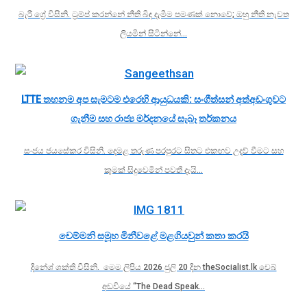
බැරී ග්‍රේ විසිනි. ට්‍රම්ප් කරන්නේ නීති බිඳ දැමීම පමණක් නොවේ; ඔහු නීති නැවත
ලියමින් සිටින්නේ…
LTTE තහනම අප සැමටම එරෙහි ආයුධයකි: සංගීත්සන් අත්අඩංගුවට
ගැනීම සහ රාජ්‍ය මර්දනයේ සැබෑ තර්කනය
සංජය ජයසේකර විසිනි. දෙමළ තරුණ පරපුරට සිතට එකඟව උදව් වීමට සහ
කුමක් සිදුවෙමින් පවතී දැයි…
චෙම්මනි සමූහ මිනීවළේ මළගියවුන් කතා කරයි
දිනේශ් ශක්ති විසිනි. මෙම ලිපිය 2026 ජුලි 20 දින theSocialist.lk වෙබ්
අඩවියේ “The Dead Speak…