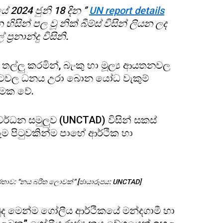
024 ජුනි 18 දින ‘’
UN report details
 හිසින් පල වූ නික් බීම්ස් විසින් ලියන ලද
්‍රනාන්දු විසිනි.
ට තල්ලු කරමින්, බැංකු හා මූල්‍ය ආයතනවල
ිත රටවල ධනය උරා බොන යෝධ වැකුම්
ත්මක වේ.
වර්ධන සමුලුව (UNCTAD) විසින් සකස්
ම පිටුවකින්ම පාහේ ආර්ථික හා
්තාව: “නය බරිත ලොවක්” [ඡායාරූපය: UNCTAD]
ද මෙන්ම ගෝලීය ආර්ථිකයේ මන්දගාමී හා