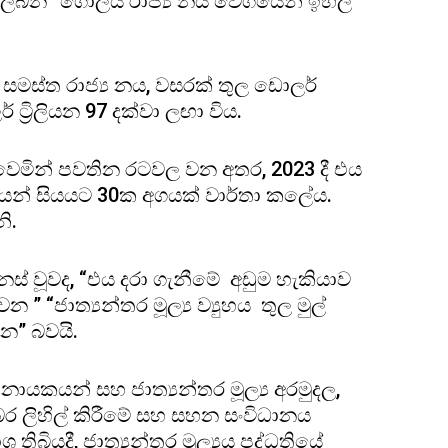
නු ලබන” ගෝලීය රාජ්‍ය නය වේගයෙන් ඉහල
ත සමස්ත රාජ්‍ය නය, වසරක් තුල ඩොලර්
 ට්‍රිලියන 97 දක්වා ලඟා විය.
 වෙමින් පවතින රටවල වන අතර, 2023 දී එය
යෙන් සියයට 30ක අගයක් වාර්තා කල‌ේය.
ි.
් වූවද, “එය දරා ගැනීමේ අඩුම හැකියාව
” “ජාත්‍යන්තර මූල්‍ය ව්‍යුහය තුල මුල්
න” බවයි.
ායකයන් සහ ජාත්‍යන්තර මූල්‍ය අරමුදල,
බර ලිහිල් කිරීමේ සහ සහන සංවිධානය
 තිබියදී, ජාත්‍යන්තර මූල්‍යය පද්ධතියේ