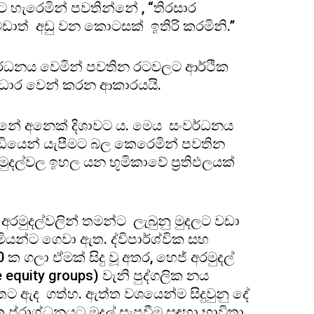
ට හැරෙමින් පවතින්නේ , “තිරසාර
ාත් අඩු වන කොටසක් ඉතිරි කරමිනි.”
වර්ධනය වෙමින් පවතින රටවලට ආර්ථික
ආධාර වෙන් කරන ආකාරයයි.
න්නේ අනෙක් දිශාවට ය. මෙය සංවර්ධනය
ඩියෙන් යැපීමට බල කෙරෙමින් පවතින
අරමුදල්වල ඉහල යන භූමිකාවේ ප්‍රතිඵලයක්
අරමුදල්වලින් තමන්ට ලැබුනු මුදලට වඩා
මියන්ට ගෙවා ඇත. ද්විපාර්ශ්වික සහ
ක ගලා ඒමක් සිදු වූ අතර, හෙජ් අරමුදල්
 equity groups) වැනි පුද්ගලික නය
තට ඇද ගත්හ. ඇත්ත වශයෙන්ම සිදුවුනු දේ
ික ප්රාග්ධනයට මුදල් සැපවීම සඳහා භාවිතා