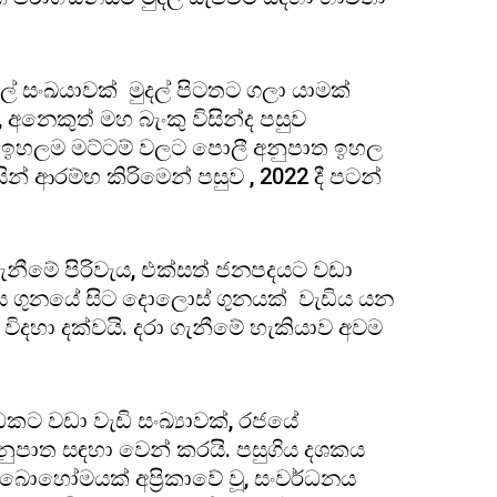
රටවල් සංඛයාවක් මුදල් පිටතට ගලා යාමක්
, අනෙකුත් මහ බැංකු විසින්ද පසුව
ු ඉහලම මට්ටම් වලට පොලී අනුපාත ඉහල
න් ආරම්භ කිරිමෙන් පසුව , 2022 දී පටන්
නීමේ පිරිවැය, එක්සත් ජනපදයට වඩා
 හය ගුනයේ සිට දොලොස් ගුනයක් වැඩිය යන
විදහා දක්වයි. දරා ගැනීමේ හැකියාව අවම
කට වඩා වැඩි සංඛ්‍යාවක්, රජයේ
ුපාත සඳහා වෙන් කරයි. පසුගිය දශකය
 බොහෝමයක් අප්‍රිකාවේ වූ, සංවර්ධනය