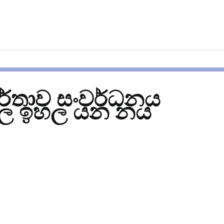
ාර්තාව සංවර්ධනය
වල ඉහල යන නය