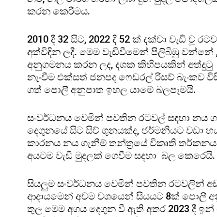
කරන කෙරීමය.
2010 දී 32 සිට, 2022 දී 52 ක් දක්වා වැඩි වූ 
අත්විඳින ලදී. මෙම වැඩිවීමෙන් පිලිබිඹු වන්නේ 
අනුගමනය කරන ලද, දශක කිහිපයකින් අත්දුට
නැංවීම එක්සත් ජනපද ෆෙඩරල් රිසව් බැංකව විසි
ගත් පොලී අනුපාත ඉහල යාමේ බලපෑමයි.
සංවර්ධනය වෙමින් පවතින රටවල් සඳහා නය ගැ
දෙගුනයේ සිට සිව් ගුනයක්ද, ජර්මනියට වඩා
කාරනය නය ගැනීම් තන්ත්‍රයේ විකෘති තර්කනය 
අයටම වැඩි මුදලක් ගෙවීම සදහා බල කෙරෙයි.
සියලුම සංවර්ධනය වෙමින් පවතින රටවලින් අඩ
ආදායමෙන් අවම වශයෙන් සියයට 8ක් පොලී අන
තුල මෙම අගය දෙගුන වී ඇති අතර 2023 දී ඉන්