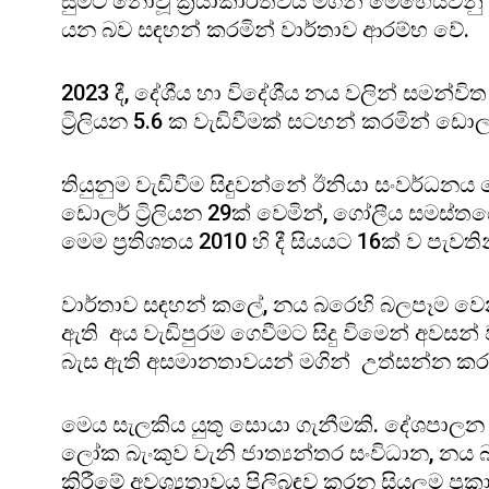
සුමට නොවූ ක්‍රියාකාරිත්වය මගින් මෙහෙයව
යන බව සඳහන් කරමින් වාර්තාව ආරම්භ වේ.
2023 දී, දේශීය හා විදේශීය නය වලින් සමන්වි
ට්‍රිලියන 5.6 ක වැඩිවීමක් සටහන් කරමින් ඩොලර්
තියුනුම වැඩිවීම සිදුවන්නේ ඊනියා සංවර්ධනය
ඩොලර් ට්‍රිලියන 29ක් වෙමින්, ගෝලීය සමස්ත
මෙම ප්‍රතිශතය 2010 හි දී සියයට 16ක් ව පැවතින
වාර්තාව සඳහන් කලේ, නය බරෙහි බලපෑම වෙනස
ඇති අය වැඩිපුරම ගෙවීමට සිදු විමෙන් අවසන් වන 
බැස ඇති අසමානතාවයන් මගින් උත්සන්න කර
මෙය සැලකිය යුතු සොයා ගැනීමකි. දේශපාලන න
ලෝක බැංකුව වැනි ජාත්‍යන්තර සංවිධාන, නය 
කිරීමේ අවශ්‍යතාවය පිලිබඳව කරන සියලුම ප්‍රකාශ