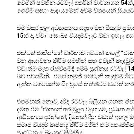
වෙමින් පවතින රටවල් අතරින් වාර්තාගත 54ක්, 
ගෙවීම් සඳහා ආදායමෙන් අවම වශයෙන් සියයට
එම වසර තුල අධ්‍යාපනය සඳහා වන වියදම් ප්‍
15ක් ද, ඒ්වා සෞඛ්‍ය වියදම්වලට වඩා ඉහල අගය
එක්සත් ජාතීන්ගේ වාර්තාව අවසන් කලේ “ජාත්‍යන
වන ආයාචනා කිරීම සමඟින් සහ එවැනි කැඳවුම
වඩාත්ම මෑත රැස්වීමේදී මෙම ප්‍රශ්නය රටවල් 1
බව පවසමිනි. එසේ නමුත් මෙවැනි කැඳවුම් ම
ඇත්ත වශයෙන්ම සිදු වූයේ තත්ත්වය වඩාත් න
එපමනක් නොව, දරිද්‍ර රටවල බිලියන ගනන් ජනය
දමන එම “ජාත්‍යන්තර මූල්‍ය ව්‍යුහයම, ප්‍රධාන
ආධිපත්‍යය දරන්නේ, දිනෙන් දින වඩාත් ඉහල ම
සමාජ වියදම් කප්පාදු කිරීම් මගින් තම අතෘප්ති
ප්‍රාග්ධනය බලකර සිටිද්දීය.