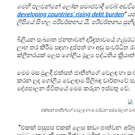
මෙහි පලවන්නේ ලෝක සමාජවාදී වෙබ් අඩවියේ 2
developing countries’ rising debt burden
” යන
ලිපියේ සිංහල පරිවර්තනය යි. පරිවර්තනය සුනිල් ප
බිලියන සංඛ්‍යාත ජනතාවන් දරිද්‍රතාවයේ ගැඹුර
ලාභ තර කිරීම සඳහා දුප්පත් හා අඩු සංවර්ධ
ක්ලීනරයක් ලෙස ගෝලීය මූල්‍ය පද්ධතිය ක්‍රියා
මෙම මස මුලදී එක්සත් ජාතීන්ගේ වෙලඳ හා සං
කරන ලද ගෝලීය වෙලඳාම පිලිබඳ වාර්තාවේ සෑ
දේශපාලන ජීවිතයේ මෙම කරුන ඉස්මතු වේ.
එක්සත් ජාතීන්ගේ වෙලඳ හා සංවර්ධන සම්මේලන වාර
“එකක් පසුපස එකක් ලෙස කඩා පාත්වන අර්බු