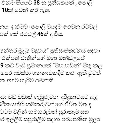
එනම් සියයට 38 ක ප්‍රතිශතයක් , පොලී
 10ක් වෙන් කර ඇත.
රමානය ඉක්මවා පොලී වියදම් ගෙවන රටවල්
ක් ගත් රටවල් 46ක් ද විය.
්තර මූල්‍ය ව්‍යුහය” ප්‍රතිසංස්කරනය සඳහා
් එක්සත් ජාතීන්ගේ මහා මන්ඩලයේ
49 කට වැඩි ප්‍රමානයක් “මහ හඬින්” මතු කල
ීට පෙර අවස්ථා ගනනාවකදීම කර ඇති වූවත්
රක අතට හැරීම පමනකි.
ා වඩ වඩාත් ගැඹුරුවන දරිද්‍රතාවයට ඇද
 ආර්ථිකයන්හි කම්කරුවන්ගේ ජීවිත මත ද
ට්ටම් වලින් කම්කරුවන් සූරාකෑම සහ
කර ඉල්ලීම් සපුරාලීම සදහා පරපෝෂිත මූල්‍ය