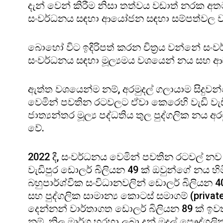
දැන් වෙන් කිරීම නිසා තත්වය වඩාත් නරක අත
සංවර්ධනය සඳහා ආයෝජන සඳහා සම්පත්වල වඩ
බොහෝ විට ඉදිරිපත් කරන චිත්‍රය වන්නේ සං
සංවර්ධනය සඳහා මූල්‍යමය වශයෙන් නය සහ 
ඇත්ත වශයෙන්ම නම්, අරමුදල් ගලායාම සිදුව
වෙමින් පවතින රටවලට ඒවා කෙරෙහි වැඩි වැ
ජාත්‍යන්තර මූල්‍ය පද්ධතිය තුල පුද්ගලික නය 
වේ.
2022 දී, සංවර්ධනය වෙමින් පවතින රටවල් නව 
වැඩිපුර ඩොලර් බිලියන 49 ක් ඔවුන්ගේ නය හි
බහුපාර්ශ්වික සංවිධානවලින් ඩොලර් බිලියන 40 
සහ පුද්ගලික සාමාන්‍ය කොටස් සමාගම් (private
දෙන්නන් වාර්තාගත ඩොලර් බිලියන 89 ක් ඉව
නම්, නිල මාර්ග හරහා ලබා දුන් මුදල් පෞද්ගල