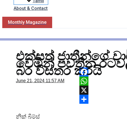
Tamil
About & Contact
Monthly Magazine
එක්සත් ජාතීන්ගේ ව
වෙමින් පවතින රට
බර විස්තර කරයි
Facebook
June 21, 2024
11:57 AM
WhatsApp
X
Share
නික් බීම්ස්