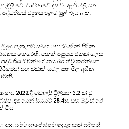
හැදිලි වේ. වාර්තාවේ දක්වා ඇති බිලියන
පද්ධතියේ ව්‍යුහය තුලම මුල් බැස ඇත.
මූල්‍ය සැකැස්ම සමඟ පොරබදමින් සිටින
සංවර්ධනය කෙරෙහි, එකක් පසුපස එකක් ලෙස
 පද්ධතිය ඔවුන්ගේ නය බර තීව්‍ර කරන්නේ
ා කිරීමෙන් සහ වඩාත් සචල සහ මිල අධික
ීමෙනි.
 2022 දී ඩොලර් ට්‍රිලියන 3.2 ක් වූ
ිෂ්පාදිතයෙන් සියයට 28.4ක් සහ ඔවුන්ගේ
 විය.
ා ආදායමට සාපේක්ෂව දෙගුනයක් සම්පත්