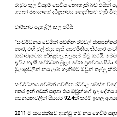
රාමුව තුල විසඳුම් සෙවිය නොහැකි බව එයින් පැ
ගනන් ජනයාගේ දරිද්‍රතාවය දෛනිකව වැඩි වීම, 
වාර්තාව පැහැදිලි කල පරිදි:
“සංවර්ධනය වෙමින් පවතින රටවල් ජාත්‍යන්තර 
අතර, එහි මුල් බැස ඇති අසමමිතිය, තිරසාර 
කඩාවැටෙන අර්බුදවල බලපෑම තීව්‍ර කරයි. මෙම
දැරිය හැකි සංවර්ධන මූල්‍ය වෙත ප්‍රවේශය සීම
මූලාශ්‍රවලින් නය ලබා ගැනීමට ඔවුන් තල්ලු කිර
සංවර්ධනය වෙමින් පවතින රටවල සමස්ත විදේශ නය
අතර ඉන් අඩක් සදහා එය ඔවුන්ගේ දල දේශීය න
අපනයනවලින් සියයට 92.4ක් තරම් ඉහල අගයක්
2011 ට සාපේක්ෂව ආන්ඩු තම නය ගෙවීම සඳහ