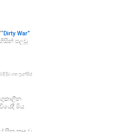
‘“
Dirty War”
ිසින් පලවූ
දිවංගත ෆ්‍රැන්සිස්
ිගුකාලීන
ියේදී මිය
සීනු නාද වූ