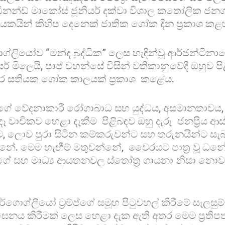
ෆර්ඩිනන්ඩ් මාකෝස් ජූනියර් දක්වා විශාල කතෝලික ජ
ායකයින් කිහිප දෙනෙක් ජාතික ශෝක දින ප්‍රකාශ කළ
්ලියෝව “මන්ද බුද්ධික” ලෙස හැඳින්වූ ආර්ජන්ටිනාවේ
ර් මිලෙයි, පාප් වහන්සේ විසින් වතිකානුවේදී ඔහුව ප
තර සතියක ශෝක කාලයක් ප්‍රකාශ කළේය.
ේ වේදනාකාරී රෝගාබාධ සහ යුද්ධය, අසමානතාවය
 දෑ වාචිකව හෙළා දැකීම පිළිබඳව ඔහු දැරූ ජනප්‍රිය 
, ලොව පුරා සිටින කම්කරුවන්ට සහ තරුනයින්ට සැබ
ැනේ. මෙම හැඟීම් මතුවන්නේ, වෛරයට පාත්‍ර වූ ධන
 සහ මාධ්‍ය ආයතනවල ස්තෝත්‍ර ගායනා නිසා නොව
ර්ගොග්ලියෝ ට්‍රම්ප්ගේ සමූහ පිටුවහල් කිරීමේ සැලසු
ංඝනය කිරීමක් ලෙස හෙළා දැක ඇති අතර මෙම ප්‍රති