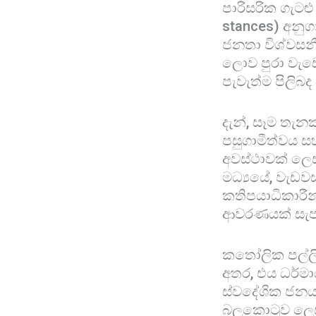
පාරිසරික ගැටළ
stances) අනු
ජනතා විශ්වසන
ලොව පුරා වැඩ
පැවැත්ම පිලිබද
දැන්, සෑම තැන
පසුගාමීත්වය ස
අවස්ථාවක් ලෙස
මධ්‍යයේ, වැඩවස
කතිපයාධිකාර
ආවරණයක් සැපයී
කතෝලික පල්ලිය
අතර, එය ධර්මා
ස්වදේශික ජනය
බලකොටුව ලෙස