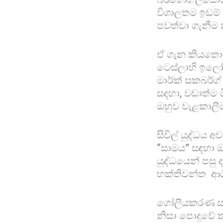
විශාලතම ඉඩම්
පවත්වා ගැනීම
ඒ ගැන කියතොත
ටෙස්ලාහි ඉලෝන්
මාර්ක් සකබර්ග් 
සදහා, වඩාත්ම ම
ඔහුව වැළකාලී
සිවිල් යුද්ධය 
“සාමය” සඳහා ඔ
යුද්ධයෙන් පසු
භක්තිවන්ත ආශ
ගෝලීයකරණ සහ ස්
නිසා පොදුවේ ත