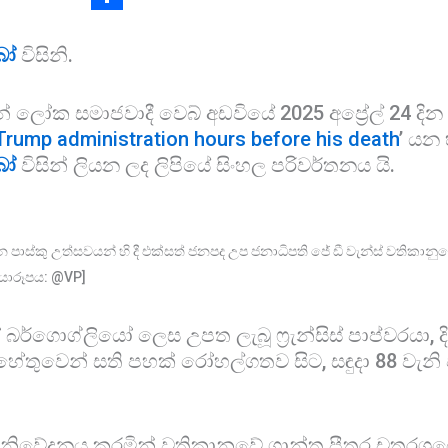
e
a
S
බෝ
විසිනි.
b
t
h
o
s
a
ලෝක සමාජවාදී වෙබ් අඩවියේ 2025 අප්‍රේල් 24 දින 
o
A
r
rump administration hours before his death
’
යන හ
k
p
e
බෝ
විසින් ලියන ලද ලිපියේ සිංහල පරිවර්තනය යි.
p
ින පාස්කු උත්සවයන් හි දී එක්සත් ජනපද උප ජනාධිපති ජේ ඩී වැන්ස් වතිකානුවේදී 
ායාරූපය: @VP]
බර්ගොග්ලියෝ ලෙස උපත ලැබූ ෆ්‍රැන්සිස් පාප්වරයා, ද
ේතුවෙන් සති පහක් රෝහල්ගතව සිට, සඳුදා 88 වැනි ව
වේදනය කරමින් වතිකානුවේ ශාන්ත පීතර චතුරශ්‍රයේ 