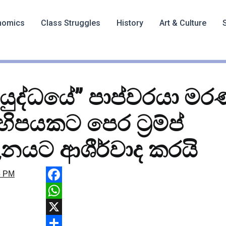
nomics
Class Struggles
History
Art & Culture
ි යුද්ධයේ” පාප්වරයා 
හිපයකට පෙර ට්‍රම්ප්
ලනයට ආශීර්වාද කරයි
5 PM
F
a
W
c
h
X