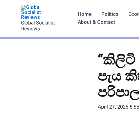
Skip
to
Home
Politics
Eco
content
About & Contact
Global Socialist
Reviews
“කිලිට
පැය කි
පරිපා
April 27, 2025
6:5