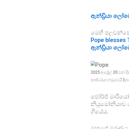
ඇන්ඩ්‍රියා ලෝ
මෙහි පලවන්නේ 
Pope blesses T
ඇන්ඩ්‍රියා ලෝ
2025 අප්‍රේල් 20 වන ද
පාප්වරයා හමුවෙයි [ඡ
ජෝර්ජ් මාරියෝ 
නියුමෝනියාව හ
ගියේය.
ඔහුගේ මරණය නි