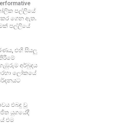
erformative
ෝලික පල්ලියේ
ු කර ගෙන ඇත.
ක් පල්ලියේ
ණය, එහි සියලු
කිරීමේ
ඹුරුම අර්බුදය
රීම හරහා ලෝකයේ
මර්දනයට
වය එබඳු වූ
ජිත යුගයේදී
යේ එම