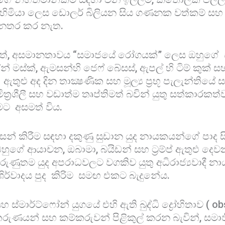
 හිමියා ලෙස ඩොලර් බිලියන සිය ගණනක වත්කම් සහ
 නතර කර නැත.
්, අසමානතාවය “සමාජයේ රෝගයක්” ලෙස ඔහුගේ විස
 මස්ක්, ඇමසන්හි ජෙෆ් බේසස්, ඇපල් හි ටිම් කුක් සහ 
ඇතුළු අද දින තාක්‍ෂණික සහ මූල්‍ය ප්‍රභූ පැලැන්තියේ 
ිත්‍රශීලී සහ වඩාත්ම තෘප්තිමත් බවින් යුතු සත්කාරක
මට අසමත් විය.
අවසන් කිරීම සඳහා දකුණු සුඩාන යුද නායකයන්ගේ පාද ස
හුගේ ආයාචන, ඔබාමා, බයිඩන් සහ ට්‍රම්ප් ඇතුළු ද
 දරුණුතම යුද අපරාධවලට වගකිව යුතු අධිරාජ්‍යවාදී 
ිර්වාදය පුද කිරිම සමඟ එකට බැදුනේය.
මාර්ට්ෆෝන් යුගයේ එහි ඇති බුද්ධි ‍ද්‍රෝහිතාව ( o
රුණයන් සහ කම්කරුවන් පිළිකුල් කරන බැවින්, සමා