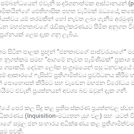
ු සම්බන්ධයෙන් එවැනි සංදර්ශනාත්මක ආස්ථානයන් (p
ගාමිකයින්ගේ ඓතිහාසික පහත වැටීමක් මධ්‍යයේ, කත
ීයත්වය යම් තරමකින් හෝ නැවත ලබා ගැනීම අරමුණ
ෙන මහජනතාවගේ රැඩිකල්කරණයට සීමිත අනුගත වීම
 ප්‍රශ්නයක් ලෙස දැක ගනු ලැබීය.
කම සිටින පාලක ප්‍රභූන් “ජනතාවගේ පාප්වරයාගේ” මර
හ නූගත්කම සමඟ “ආගමේ නැවත පැමිණීමක්” ප්‍රකාශ 
 ගසාකයි. දෙවන ලෝක සංග්‍රාමයෙන් පසු ධනවාදයේ ගැ
ම් ආකාරයේ ෆැසිස්ට් ප්‍රතිගාමිත්වය ප්‍රවර්ධනය කි
ීන් පොහොසත් කිරීමට සහ වැඩෙන මහජන විරෝධය 
මට එවැනි ප්‍රයත්නයන් අවශ්‍ය බව ඔවුන් දැක ගනී.
ේ පෙර කල සිදු කළ ප්‍රතිසංස්කරණ ප්‍රයත්නවල ස්වභා
ධිකරණය (Inquisition-මධ්‍යතන යුග වල) සහ යටත් වි
ාගේ සමූල ජන සංහාරය අධීක්ෂණය කළ ප්‍රතිගාමිත්ව
ම පවතී.