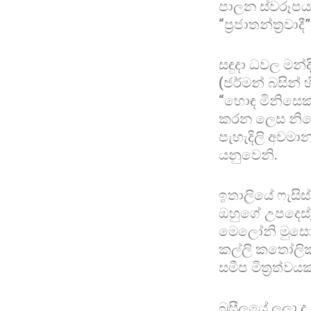
පාලන ස්වරූපය
“ප්‍රජාතන්ත්‍ර
සඳුදා ධවල මන්ද
(ජර්මන් බසින් හ
“හොඳ මිනිසෙක්”
කරන ලෙස නියෝ
පැහැදිලි අවමා
යනුවෙනි.
ඉතාලියේ ෆැසිස්
ඔහුගේ උපදෙස්, 
මෙලෝනි මුසෝල
කල්ලි කතෝලික
සමීප මිත්‍රත්වය
බ්‍රසීලයේ ලූලා