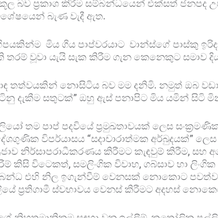
ූල බව ප්‍රකාශ කිරීම සම්බන්ධයෙන් එක්සත් ජනපද උ
විශේෂයෙන් බැණ වැදී ඇත.
හිපයකින්ම මිය ගිය පාප්වරයාට වාන්ස්ගේ පාස්කු ඉරි
තරම් වූවා යැයි සැක කිරීම ගැන කෙනෙකුට සමාව දිය
ඳ තත්වයකින් නොසිටිය බව මම දනිමි. නමුත් ඔබ ව
ටිනු දැකීම සතුටක්” ඔහු ඇස් පනාපිට මිය යමින් සිටි ම
ියෝ තම පාප් පදවියේ ප්‍රමුඛතාවයක් ලෙස සංක්‍රමණික
 දේශගුණික විපර්යාසය “සදාචාරාත්මක අර්බුදයක්” ලෙ
්‍රජාව නිර්සාපරාධීකරණය කිරීමට කැඳවුම් කිරීම, සහ
ැසිරීම් කිසි විටෙකත්, සමලිංගික විවාහ, ගබ්සාව හා ලිංග
්බන්ධ එහි නිල ඉගැන්වීම් වෙනසක් නොකොට පවත
ේ ප්‍රතිගාමී ස්වභාවය වෙනස් කිරීමට අදහස් නොක
ේ නිහතමානිකම සඳහා වන ඉල්ලීම්, කතෝලික පල්