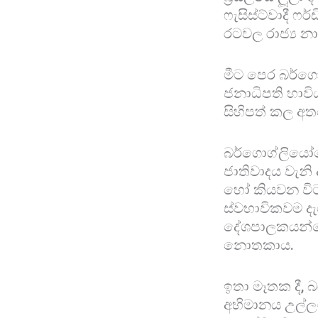
ෆැසිස්ට්වාදී 
රටවල රාජ්‍ය න
මීට පෙර බර්ගොග
ජනාධිපති හාවිය
සිහිපත් කල අ
බර්ගොග්ලියෝග
ජාතිවාදය වැනි
හෝ කියවන විට
ස්වභාවිකවම ද
දේශපාලකයන්ගේ
නොතකාය.
ඉතා මෑතක දී, බ
අභිමානය උල්ල