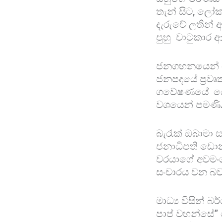
තැන් සිට, ලෝක
දැරුවේ ලතින් 
පුහු චාටුකාර
ජනගහනයෙන් යන
ජනපදයේ ප්‍රවෘත
ගවේෂණයේ යෙද
වශයෙන් පමණි
බැරැක් ඔබාමා
ජනාධිපති ඩොනල
වරයාගේ අවමංග
සංචාරය වන බව
මාධ්‍ය විසින් 
පාප් වහන්සේ” 