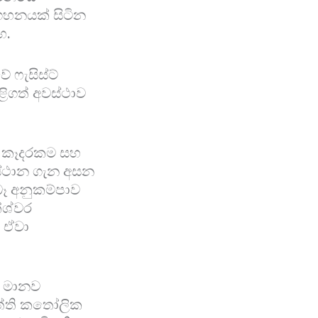
නගහනයක් සිටින
හ.
 ෆැසිස්ට්
ිළිගත් අවස්ථාව
, කෑදරකම සහ
ආස්ථාන ගැන අසන
ෑ අනුකම්පාව
ේශ්වර
 ඒවා
ම් මානව
පත්ති කතෝලික