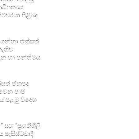
ධිපත්‍යය
ට්වරයා පිළිබඳ
ගන්නා එක්සත්
නැතිව
න හා පන්තිමය
්සත් ජනපද
්වෙන පාප්
ේ පළමු විදේශ
සහ “ප්‍රගතිශීලී
පැසිස්ට්වාදී