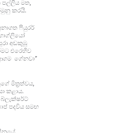
 පල්ලිය මත,
රමුනු කරයි.
අනාගත ෆියුරර්
ර්ගොග්ලියෝ
ුරා අඩකුඹු
ීමට එරෙහිව
වත ආගම ගේනවා”
ේ මිත්‍රත්වය,
ංසා කළාය.
ලැක්ෂර්ට්
ාප් පදවිය සමඟ
ිපීනයේ