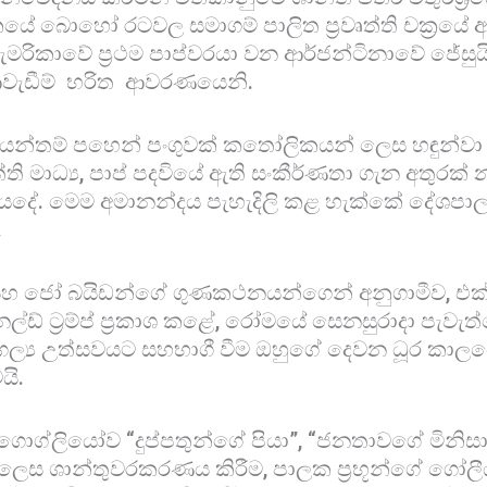
යේ බොහෝ රටවල සමාගම් පාලිත ප්‍රවෘත්ති චක්‍රයේ ආ
ඇමරිකාවේ ප්‍රථම පාප්වරයා වන ආර්ජන්ටිනාවේ ජේසුයි
 ආවැඩීම් භරිත ආවරණයෙනි.
්තම් පහෙන් පංගුවක් කතෝලිකයන් ලෙස හඳුන්වා 
්ති මාධ්‍ය, පාප් පදවියේ ඇති සංකීර්ණතා ගැන අතුරක් 
ේ. මෙම අමානන්දය පැහැදිලි කළ හැක්කේ දේශපාල
.
 සහ ජෝ බයිඩන්ගේ ගුණකථනයන්ගෙන් අනුගාමීව, එක
්ඩ් ට්‍රම්ප් ප්‍රකාශ කළේ, රෝමයේ සෙනසුරාදා පැවැත
ල්‍ය උත්සවයට සහභාගී වීම ඔහුගේ දෙවන ධූර කාලය
යි.
බර්ගොග්ලියෝව “දුප්පතුන්ගේ පියා”, “ජනතාවගේ මිනිසා” 
ලෙස ශාන්තුවරකරණය කිරීම, පාලක ප්‍රභූන්ගේ ගෝලීය 