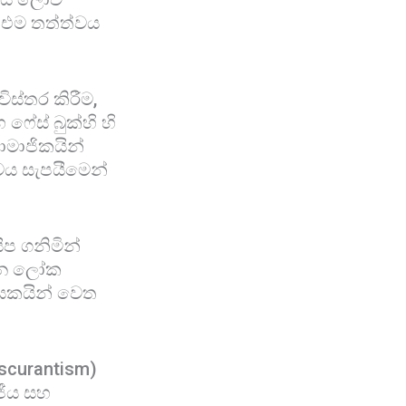
 එම තත්ත්වය
්තර කිරීම,
ෆේස් බුක්හි හි
සාමාජිකයින්
ත්වය සැපයීමෙන්
ිප ගනිමින්
ෙවන ලෝක
නායකයින් වෙත
bscurantism)
ජීය සහ