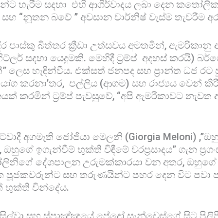
න්ට හැරීම සදහා එහි ආශිර්වාදය ලබා දෙන කතෝලික
වාදී” සහ “නූතන බවේ ” අවසාන වාර්නිෂ් වැස්ම තැවරීම අ
ිර පාස්කු බිත්තර ක්‍රීඩා උත්සවය අමතමින්, ඇමරිකානු 
ිට්ලර් සදහා යෙදුමකි. මෙහිදී ට්‍රම්ප් අදහස් කරයි) බ
 ලෙස හැඳින්වීය. එක්සත් ජනපද සහ ප්‍රාන්ත ධජ රට ප
ග කරනා’තර, පල්ලිය (ආගම) සහ රාජ්‍යය වෙන් කිර
නයක් කරමින් ට්‍රම්ප් පැවසුවේ, “අපි ඇමරිකාවට නැ
ට්වාදී අගමැති ජෝජියා මෙලනි (Giorgia Meloni) ,”ඔහුග
ඔහුගේ ඉගැන්වීම් භුක්ති විඳීමේ වරප්‍රසාදය” ගැන ප්‍රශ
ිනිගේ දේශපාලන උරුමක්කාරයා වන අතර, ඔහුගේ බ්
 පූජකවරුන්ට සහ තරුණයින්ට පහර දෙන විට පවා ප
ක් භුක්ති වින්දේය.
 ද සිල්වා සහ ස්පාඤ්ඤයේ පේද්‍රෝ සැන්චෙස්ගේ සිට පිල