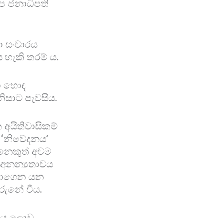
ප ජනාධිපති
දා සංචාරය
 හැකි තරම් ය.
ඩා හොඳ
ිනිසාට පැවසීය.
 අයිතිවාසිකම්
ස ‘නිවේදනය’
 අනෙකුත් අවම
ික අනන්‍යතාවය
්වාගෙන යන
ෙරුනේ වීය.
ලිය ලොව