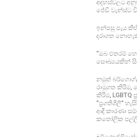
අදහස්වලට අනුක
ජේඩී වැන්ස්ට 
ඉන්පසු පැය කි
දරාගත නොහැකි 
“ඔබ එතරම් හො
සෞඛ්‍යයකින් සි
නමුත් බර්ගොග්ල
රාමුගත කිරීම,
කිරීම, LGBTQ ප
“ප්‍රගතිශීලී” හ
ආදී කාරණා සම
කතෝලික පල්ලිය
බර්ගොග්ලියෝග