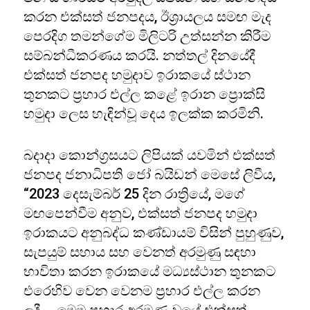
කරන එක්සත් ජනපදය, ඊශ්‍රායලය සමඟ මැද
පෙරදිග තමන්ගේම මිලිටරි උත්සන්න කිරීම
සම්බන්ධීකරණය කරයි. නත්තල් දිනයේදී
එක්සත් ජනපද හමුදාව ඉරාකයේ ස්ථාන
තුනකට ප්‍රහාර එල්ල කළේ ඉරාන ප්‍රොක්සි
හමුදා ලෙස හැඳින්වූ දෙය ඉලක්ක කරමිනි.
බදාදා කොන්ග්‍රසයට ලිපියක් යවමින් එක්සත්
ජනපද ජනාධිපති ජෝ බයිඩන් මෙසේ ලිවීය,
“2023 දෙසැම්බර් 25 දින රාත්‍රියේ, මගේ
මඟපෙන්වීම අනුව, එක්සත් ජනපද හමුදා
ඉරාකයට අනුබද්ධ කණ්ඩායම් විසින් පුහුණුව,
සැපයුම් සහාය සහ වෙනත් අරමුණු සඳහා
භාවිතා කරන ඉරාකයේ මධ්‍යස්ථාන තුනකට
එරෙහිව වෙන වෙනම ප්‍රහාර එල්ල කරන