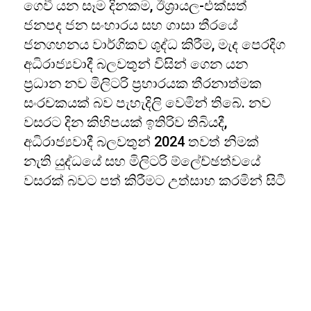
ගෙවී යන සෑම දිනකම, ඊශ්‍රායල-එක්සත්
ජනපද ජන සංහාරය සහ ගාසා තීරයේ
ජනගහනය වාර්ගිකව ශුද්ධ කිරීම, මැද පෙරදිග
අධිරාජ්‍යවාදී බලවතුන් විසින් ගෙන යන
ප්‍රධාන නව මිලිටරි ප්‍රහාරයක තීරනාත්මක
සංරචකයක් බව පැහැදිලි වෙමින් තිබේ. නව
වසරට දින කිහිපයක් ඉතිරිව තිබියදී,
අධිරාජ්‍යවාදී බලවතුන් 2024 තවත් නිමක්
නැති යුද්ධයේ සහ මිලිටරි ම්ලේච්ඡත්වයේ
වසරක් බවට පත් කිරීමට උත්සාහ කරමින් සිටී