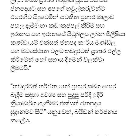
ලදී…. මෙම ප්‍රහාර අරමුණ වූයේ එක්සත්
ජනපදයට සහ අපගේ හවුල්කරුවන්ට
එරෙහිව සිදුවෙමින් පවතින ප්‍රහාර මාලාව
පහල දැමීම හා කඩාකප්පල් කිරීම සහ
ඉරානය සහ ඉරානයේ පිටුබලය ලබන මිලීෂියා
කණ්ඩායම් එක්සත් ජනපද කාර්ය මණ්ඩල
සහ මධ්‍යස්ථාන වලට තවදුරටත් ප්‍රහාර එල්ල
කිරීමෙන් හෝ සහාය දීමෙන් වලක්වා
ලීමටයි.”
“තවදුරටත් තර්ජන හෝ ප්‍රහාර සමග පොර
බැදීම සඳහා අවශ්‍ය සහ සුදුසු පරිදි ඉදිරි
ක්‍රියාමාර්ග ගැනීමට එක්සත් ජනපදය
සූදානම්ව සිටී” යනුවෙන්, බයිඩන් තර්ජනය
කලේය.