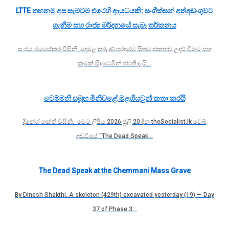
LTTE තහනම අප සැමටම එරෙහි ආයුධයකි: සංගීත්සන් අත්අඩංගුවට
ගැනීම සහ රාජ්‍ය මර්දනයේ සැබෑ තර්කනය
සංජය ජයසේකර විසිනි. දෙමළ තරුණ පරපුරට සිතට එකඟව උදව් වීමට සහ
කුමක් සිදුවෙමින් පවතී දැයි…
චෙම්මනි සමූහ මිනීවළේ මළගියවුන් කතා කරයි
දිනේශ් ශක්ති විසිනි. මෙම ලිපිය 2026 ජුලි 20 දින theSocialist.lk වෙබ්
අඩවියේ “The Dead Speak…
The Dead Speak at the Chemmani Mass Grave
By Dinesh Shakthi. A skeleton (429th) excavated yesterday (19) — Day
37 of Phase 3…