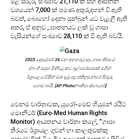
මළ සිරුරු සංඛ්‍යාව 21,110 ක් සහ ආසන්න
වශයෙන් 7,000 ක් පමණ අතුරුදහන් වී ඇති
බවත්, බොහෝ දෙනා සුන්බුන් යට වැළලී ඇති
අතර, ඒ අනුව , ඝාතනයට ලක් වූ ගාසා
වැසියන්ගේ සංඛ්‍යාව 28,110 ක් වී ඇති බවයි.
2023 දෙසැම්බර් 26 වන අඟහරුවාදා, ගාසා තීරයේ
රෆා හි සමූහ මිනීවළකට බුල්ඩෝසරයක් මගින්
ඊශ්‍රායලය විසින් මරා දැමූ පලස්තීනුවන්ගේ සිරුරු
ගොඩ බායි. [AP Photo/ෆාතිමා ෂ්බෙයාර්]
වෙනම වාර්තාවක, යුරෝ-මෙඩ් හියුමන් රයිට්
මොනිටර් (Euro-Med Human Rights
Monitor) ආයතනය වාර්තා කලේ, “ගාසා
තීරයට ඊශ්‍රායල ගුවන් හා කාලතුවක්කු