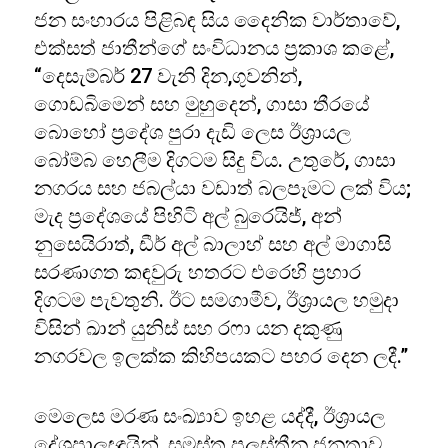
ජන සංහාරය පිළිබඳ සිය දෛනික වාර්තාවේ,
එක්සත් ජාතීන්ගේ සංවිධානය ප්‍රකාශ කළේ,
“දෙසැම්බර් 27 වැනි දින,ගුවනින්,
ගොඩබිමෙන් සහ මුහුදෙන්, ගාසා තීරයේ
බොහෝ ප්‍රදේශ පුරා දැඩි ලෙස ඊශ්‍රායල
බෝම්බ හෙලීම දිගටම සිදු විය. උතුරේ, ගාසා
නගරය සහ ජබල්යා වඩාත් බලපෑමට ලක් විය;
මැද ප්‍රදේශයේ පිහිටි අල් බුරෙයිජ්, අන්
නුසෙයිරාත්, ඩීර් අල් බාලාහ් සහ අල් මාගාසි
සරණාගත කඳවුරු හතරට එරෙහි ප්‍රහාර
දිගටම පැවතුනි. ඊට සමගාමීව, ඊශ්‍රායල හමුදා
විසින් ඛාන් යුනිස් සහ රෆා යන දකුණු
නගරවල ඉලක්ක කිහිපයකට පහර දෙන ලදී.”
මෙලෙස මරණ සංඛ්‍යාව ඉහළ යද්දී, ඊශ්‍රායල
දේශපාලඥයින්, සමස්ත පලස්තීන ජනතාව