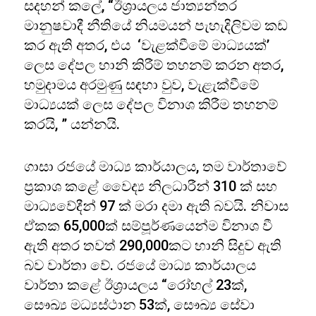
සදහන් කලේ, “ඊශ්‍රායලය ජාත්‍යන්තර
මානුෂවාදී නීතියේ නියමයන් පැහැදිලිවම කඩ
කර ඇති අතර, එය ‘වැළක්වීමේ මාධ්‍යයක්’
ලෙස දේපල හානි කිරීම් තහනම් කරන අතර,
හමුදාමය අරමුණු සඳහා වුව, වැළැක්වීමේ
මාධ්‍යයක් ලෙස දේපල විනාශ කිරීම තහනම්
කරයි, ” යන්නයි.
ගාසා රජයේ මාධ්‍ය කාර්යාලය, තම වාර්තාවේ
ප්‍රකාශ කළේ වෛද්‍ය නිලධාරීන් 310 ක් සහ
මාධ්‍යවේදීන් 97 ක් මරා දමා ඇති බවයි. නිවාස
ඒකක 65,000ක් සම්පූර්ණයෙන්ම විනාශ වී
ඇති අතර තවත් 290,000කට හානි සිදුව ඇති
බව වාර්තා වේ. රජයේ මාධ්‍ය කාර්යාලය
වාර්තා කළේ ඊශ්‍රායලය “රෝහල් 23ක්,
සෞඛ්‍ය මධ්‍යස්ථාන 53ක්, සෞඛ්‍ය සේවා