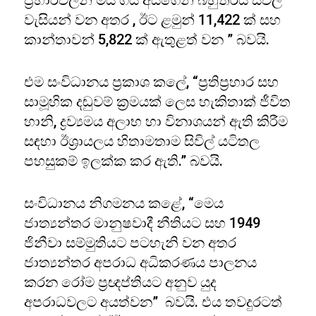
ප්‍රහාරවලින් මිය ගිය අයගෙන් බහුතරය සිවිල්
වැසියන් වන අතර , ඊට ළමුන් 11,422 ක් සහ
කාන්තාවන් 5,822 ක් ඇතුළත් වන ” බවයි.
එම සංවිධානය ප්‍රකාශ කලේ, “ප්‍රතිප්‍රහාර සහ
සාමූහික දඬුවම් ක්‍රමයක් ලෙස හැකිතාක් ජීවිත
හානි, ද්‍රව්‍යමය අලාභ හා විනාශයන් ඇති කිරීම
සඳහා ඊශ්‍රායලය හිතාමතාම සිවිල් යටිතල
පහසුකම් ඉලක්ක කර ඇති.” බවයි.
සංවිධානය නිගමනය කළේ, “මෙය
ජාත්‍යන්තර මානුෂවාදී නීතියට සහ 1949
ජිනීවා සම්මුතියට පටහැනි වන අතර
ජාත්‍යන්තර අපරාධ අධිකරණය පාලනය
කරන රෝම ප්‍රඥප්තියට අනුව යුද
අපරාධවලට අයත්වන” බවයි. එය තවදුරටත්