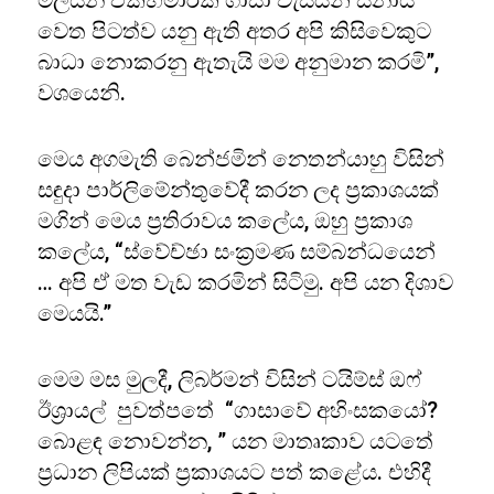
මිලියන එකහමාරක ගාසා වැසියන් සීනායි
වෙත පිටත්ව යනු ඇති අතර අපි කිසිවෙකුට
බාධා නොකරනු ඇතැයි මම අනුමාන කරමි”,
වශයෙනි.
මෙය අගමැති බෙන්ජමින් නෙතන්යාහු විසින්
සඳුදා පාර්ලිමේන්තුවේදී කරන ලද ප්‍රකාශයක්
මගින් මෙය ප්‍රතිරාවය කලේය, ඔහු ප්‍රකාශ
කලේය, “ස්වේච්ඡා සංක්‍රමණ සම්බන්ධයෙන්
… අපි ඒ මත වැඩ කරමින් සිටිමු. අපි යන දිශාව
මෙයයි.”
මෙම මස මුලදී, ලිබර්මන් විසින් ටයිම්ස් ඔෆ්
ඊශ්‍රායල් පුවත්පතේ “ගාසාවේ අහිංසකයෝ?
බොළඳ නොවන්න, ” යන මාතෘකාව යටතේ
ප්‍රධාන ලිපියක් ප්‍රකාශයට පත් කළේය. එහිදී