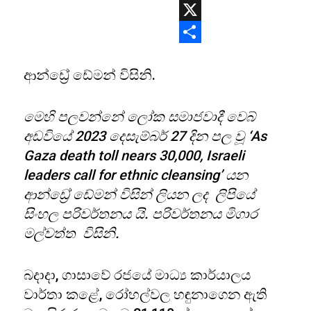
WhatsApp
X
Share
ආන්ඩ්‍රේ ඩේමන් විසිනි.
මෙහි පලවන්නේ ලෝක සමාජවාදී වෙබ්
අඩවියේ 2023 දෙසැම්බර් 27 දින පල වූ ‘As
Gaza death toll nears 30,000, Israeli
leaders call for ethnic cleansing’ යන
ආන්ඩ්‍රේ ඩේමන් විසින් ලියන ලද ලිපියේ
සිංහල පරිවර්තනය යි. පරිවර්තනය මිගාර
මල්වත්ත විසිනි.
බදාදා, ගාසාවේ රජයේ මාධ්‍ය කාර්යාලය
වාර්තා කළේ, රෝහල්වල හඳුනාගෙන ඇති