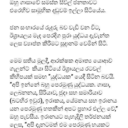
ඔහු ගාසාවේ සමස්ත සිවිල් ජනතාවට
එරෙහිව සාමූහික දඬුවම් ඉල්ලා සිටියේය.
ජන සංහාරයේ රුදුරු බව වැඩි වන විට,
ඊශ්‍රායලය මැද පෙරදිග පුරා යුද්ධය දැවැන්ත
ලෙස ව්‍යාප්ත කිරීමට සූදානම් වෙමින් සිටී.
මෙම සතිය මුලදී, ආරක්ෂක අමාත්‍ය යොආව්
ගැලන්ට් කියා සිටියේ ඊශ්‍රායලය රටවල්
කිහිපයක් සමඟ “යුද්ධයක” යෙදී සිටින බවයි.
“අපි ඉන්නේ බහු පෙරමුණු යුද්ධයක. ගාසා,
ලෙබනනය, සිරියාව, ජුදා සහ සමාරියාව
(බටහිර ඉවුර), ඉරාකය, යේමනය සහ ඉරානය
යන පෙරමුණු හතකින් අපට ප්‍රහාර එල්ල වේ,”
ඔහු පැවසීය. ඉරානයට පැහැදිලි තර්ජනයක්
ලෙස, “අපි දැනටමත් එම පෙරමුණු හයකට