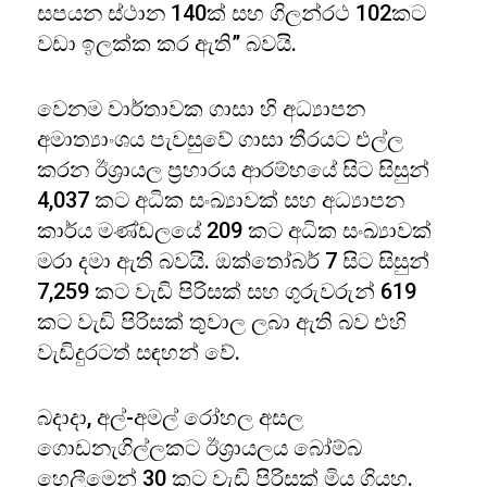
සපයන ස්ථාන 140ක් සහ ගිලන්රථ 102කට
වඩා ඉලක්ක කර ඇති” බවයි.
වෙනම වාර්තාවක ගාසා හි අධ්‍යාපන
අමාත්‍යාංශය පැවසුවේ ගාසා තීරයට එල්ල
කරන ඊශ්‍රායල ප්‍රහාරය ආරම්භයේ සිට සිසුන්
4,037 කට අධික සංඛ්‍යාවක් සහ අධ්‍යාපන
කාර්ය මණ්ඩලයේ 209 කට අධික සංඛ්‍යාවක්
මරා දමා ඇති බවයි. ඔක්තෝබර් 7 සිට සිසුන්
7,259 කට වැඩි පිරිසක් සහ ගුරුවරුන් 619
කට වැඩි පිරිසක් තුවාල ලබා ඇති බව එහි
වැඩිදුරටත් සඳහන් වේ.
බදාදා, අල්-අමල් රෝහල අසල
ගොඩනැගිල්ලකට ඊශ්‍රායලය බෝම්බ
හෙලීමෙන් 30 කට වැඩි පිරිසක් මිය ගියහ.