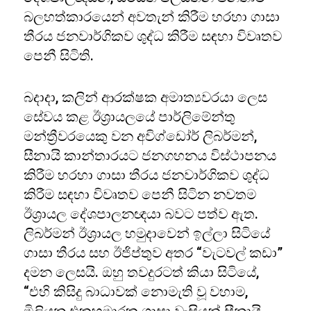
බලහත්කාරයෙන් අවතැන් කිරීම හරහා ගාසා
තීරය ජනවාර්ගිකව ශුද්ධ කිරීම සඳහා විවෘතව
පෙනී සිටිති.
බදාදා, කලින් ආරක්ෂක අමාත්‍යවරයා ලෙස
සේවය කළ ඊශ්‍රායලයේ පාර්ලිමේන්තු
මන්ත්‍රීවරයෙකු වන අවිග්ඩෝර් ලිබර්මන්,
සීනායි කාන්තාරයට ජනගහනය විස්ථාපනය
කිරීම හරහා ගාසා තීරය ජනවාර්ගිකව ශුද්ධ
කිරීම සඳහා විවෘතව පෙනී සිටින නවතම
ඊශ්‍රායල දේශපාලනඥයා බවට පත්ව ඇත.
ලිබර්මන් ඊශ්‍රායල හමුදාවෙන් ඉල්ලා සිටියේ
ගාසා තීරය සහ ඊජිප්තුව අතර “වැටවල් කඩා”
දමන ලෙසයි. ඔහු තවදුරටත් කියා සිටියේ,
“එහි කිසිදු බාධාවක් නොමැති වූ වහාම,