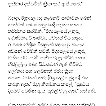
ප්‍රතිචාර දක්වමින් ක්‍රියා කර ඇත්තෙමු.”
බදාදා, ඊශ්‍රායල යුද කැබිනට් සාමාජික බෙනී
ගැන්ට්ස් මාධ්‍ය හමුවකදී ලෙබනනයට
තර්ජනය කරමින්, “ඊශ්‍රායලයේ උතුරු
දේශසීමාවේ තත්වය වෙනස් විය යුතුය.
රාජ්‍යතාන්ත්‍රික විසඳුමක් සඳහා වූ කාලය
අවසන් වෙමින් පවතී. ඊශ්‍රායලයේ උතුරු
වැසියන්ට වෙඩි තැබීම වැළැක්වීමට සහ
හිස්බුල්ලා දේශ සීමාවෙන් ඈත් කිරීමට
ලෝකය සහ ලෙබනන් රජය ක්‍රියා
නොකරන්නේ නම්, [ඊශ්‍රායල් හමුදාව] එය
කරනු ඇත.” ඔහු නිගමනය කළේ, “යුද්ධය
දිගටම පවතිනු ඇත, පුළුල් වනු ඇත.” යන්නයි.
ජන සංහාරයට අරමුදල් සපයන සහ සන්නද්ධ