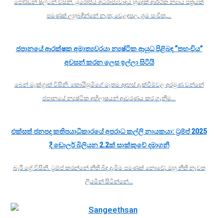
ජෝර්ඩන් ෂිල්ටන් විසිනි. යුරෝපීය අධිරාජ්‍යවාදය හුදෙක් ආර්ථික න්‍යාය පත්‍රයක්
පමණක් ලුහුබඳින්නේ නැත; වෙළඳපල, ශ්‍රම සංචිත,…
ජපානයේ ආරක්ෂක අමාත්‍යවරයා න්‍යෂ්ටික ආයුධ පිළිබඳ “තහංචිය”
අවසන් කරන ලෙස ඉල්ලා සිටියි
බෙන් මැක්ග්‍රාත් විසිනි. කොයිසුමිගේ මෑතම අදහස් දැක්වීම්වල අරමුණ වන්නේ
ජපානයේ න්‍යෂ්ටික අභිලාෂයන් ආවරණය කර ගැනීම…
එක්සත් ජනපද කතිපයාධිකාරයේ අපරාධ කල්ලි නායකයා: ට්‍රම්ප් 2025
දී ඩොලර් බිලියන 2.2ක් සාක්කුවේ දමාගනී
බැරී ග්‍රේ විසිනි. ට්‍රම්ප් කරන්නේ නීති බිඳ දැමීම පමණක් නොවේ; ඔහු නීති නැවත
ලියමින් සිටින්නේ…