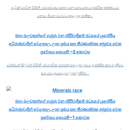
පැට්‍රික් මාටින් විසිනි. සමාජවාදය සඳහා වන සහයෝගය ආර්ථික තත්ත්වයට
නොව ජීවන රටාවට අදාළ සුදු ජාතික…
මහා බලවතුන්ගේ ගැඹුරු වන එදිරිවාදිකම් මධ්‍යයේ යුරෝපීය
අධිරාජ්‍යවාදීන් වෙළඳපල, ලාභ ශ්‍රමය සහ තීරණාත්මක අමුද්‍රව්‍ය වෙත
ප්‍රවේශය සොයති —2 කොටස
ජෝර්ඩන් ෂිල්ටන් විසිනි. ස්වභාවික සම්පත් සහ ලාභ ශ්‍රමය සුරක්ෂිත කර ගැනීමට
සහ වෙළඳපොළවල් පුළුල් කිරීම…
මහා බලවතුන්ගේ ගැඹුරු වන එදිරිවාදිකම් මධ්‍යයේ යුරෝපීය
අධිරාජ්‍යවාදීන් වෙළඳපල, ලාභ ශ්‍රමය සහ තීරණාත්මක අමුද්‍රව්‍ය වෙත
ප්‍රවේශය සොයති—1 කොටස