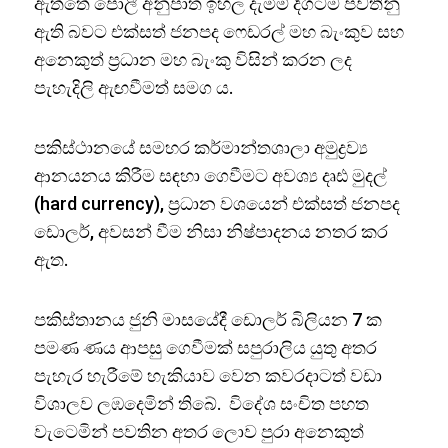
ඇත්තේ පොලී අනුපාත ඉහල දැමීම් දිගටම පවතිනු
ඇති බවට එක්සත් ජනපද ෆෙඩරල් මහ බැංකුව සහ
අනෙකුත් ප්‍රධාන මහ බැංකු විසින් කරන ලද
පැහැදිලි ඇඟවීමත් සමග ය.
පකිස්ථානයේ සමහර කර්මාන්තශාලා අමුද්‍රව්‍ය
ආනයනය කිරීම සඳහා ගෙවීමට අවශ්‍ය දෘඪ මුදල්
(hard currency), ප්‍රධාන වශයෙන් එක්සත් ජනපද
ඩොලර්, අවසන් වීම නිසා නිෂ්පාදනය නතර කර
ඇත.
පකිස්තානය ජුනි මාසයේදී ඩොලර් බිලියන 7 ක
පමණ ණය ආපසු ගෙවීමක් සපුරාලිය යුතු අතර
පැහැර හැරීමේ හැකියාව වෙන කවරදාටත් වඩා
විශාලව ලඹදෙමින් තිබේ. විදේශ සංචිත පහත
වැටෙමින් පවතින අතර ලොව පුරා අනෙකුත්