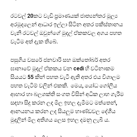
රටවල් 20කට වැඩි ප්‍රමාණයක් ජාත්‍යන්තර මූල්‍ය
අරමුදලෙන් ආධාර ඉල්ලා සිටින අතර පකිස්තානය
වැනි රටවල් ඔවුන්ගේ මුදල් ඒකකවල අගය පහත
වැටීම අත් දැක තිබේ.
පසුගිය වසරේ ජනවාරි සහ ඔක්තෝබර් අතර
ඝානාවේ මුදල් ඒකකය වන cedi හි වටිනාකම
සියයට 55 කින් පහත වැටී ඇති අතර එය විශාලම
පහත වැටීම් වලින් එකකි. මෙය, යෝධ ගෝලීය
ආහාර හා බලශක්ති සංගත විසින් අධික ලාභ ගැරීම
සඳහා සිදු කරන ලද මිල ඉහල දැමීමට මත්තෙන්,
ආනයනය කරන ලද සියලුම භාණ්ඩවල දේශීය
මුදලින් මිල අතිශය ලෙස ඉහල දමනු ලැබී ය.