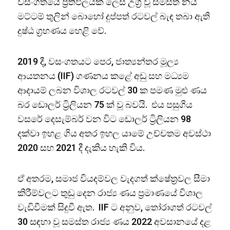
වසංගතයේ ප්‍රතිඵලයක් ලෙස උග්‍ර වූ සමස්ත නය
මට්ටම් තුලින් බොහෝ දුප්පත් රටවල් බැඳ තබා ඇති
දුෂ්ඨ ග්‍රහණය හෙළි වේ.
2019 දී, වසංගතයට පෙර, ජාත්‍යන්තර මූල්‍ය
ආයතනය (IIF) ගණනය කළේ අඩු සහ මධ්‍යම
ආදායම් ලබන විශාල රටවල් 30 ක පමණ මුළු ණය
බර ඩොලර් ට්‍රිලියන 75 ක් වූ බවයි. එය පසුගිය
වසරේ දෙසැම්බර් වන විට ඩොලර් ට්‍රිලියන 98
දක්වා ඉහළ ගිය අතර ඉහල යාමේ උච්චතම අවස්ථා
2020 සහ 2021 දී දැකිය හැකි විය.
ඒ අතරම, සමාජ වියදම්වල වැදගත් ක්ෂේත්‍රවල සීමා
කිරීම්වලට තුඩු දෙන රාජ්‍ය ණය ප්‍රමාණයේ විශාල
වැඩිවීමක් සිදුවී ඇත. IIF ට අනුව, තෝරාගත් රටවල්
30 සඳහා වූ සමස්ත රාජ්‍ය ණය 2022 අවසානයේ දළ