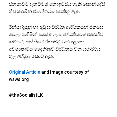
ජනතාවට දැනටමත් නොඉවසිය හැකි කොන්දේසි
තීව්‍ර කරමින් ඒවා දිගටම පවතිනු ඇත.
ඊනියා දියුනු හා අඩු සංවර්ධිත ආර්ථිකයන් එකසේ
වෙලා ගනිමින් සමස්ත ලාභ පද්ධතියටම එරෙහිව
කම්කරු පන්තියේ ඒකාබද්ධ අරගලයක
අවශ්‍යතාවය දෛනිකව වර්ධනය වන යථාර්ථය
තුල අභිමුඛ කොට ඇත.
Original Article
and Image courtesy of
wsws.org
#theSocialistLK