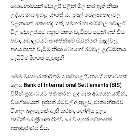
බොහොමයක් ඩොලර් වලින් මිල කර ඇති නිසා
උද්ධමනය ඉහළ යාමත් ය. මුදල් වෙලඳපොලවල
චලනයන් කෙසේද යත්, සමහර භාණ්ඩවල ඩොලර්
මිල ඩොලරයට අනුව පහත වැටීමට පටන් ගත් විට
පවා, ඩොලරයට සාපේක්ෂව ඔවුන්ගේ මුදල්වල
අගය පහත වැටීම නිසා බොහෝ රටවල උද්ධමනය
වැඩිවීම දිගටම පැවතුනි.
මෙම මාසයේ කාර්තුමය සමාලෝචනයේ කොටසක්
ලෙස Bank of International Settlements (BIS)
විසින් ප්‍රකාශයට පත් කරන ලද මෑත අධ්‍යයනයකින්,
විශේෂයෙන් දුප්පත් රටවල් ඇතුලුව, ජාත්‍යන්තරව
විශාල බලපෑමක් ඇති කරන, ගෝලීය මූල්‍ය
පද්ධතියේ ක්‍රියාකාරිත්වයේ වැදගත් වෙනසක්
අනාවරණය විය.