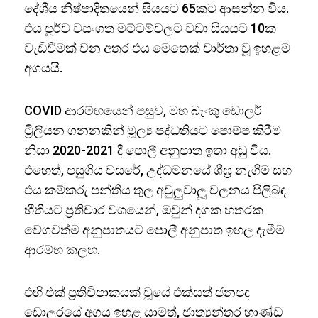
දේශීය නිෂ්පාදිතයෙන් සියයට 65කට ආසන්න විය.
එය පූර්ව වසංගත මට්ටම්වලට වඩා සියයට 10ක
වැඩිවීමක් වන අතර එය මෙතෙක් වාර්තා වූ ඉහළම
අගයයි.
COVID ආරම්භයෙන් පසුව, මහ බැංකු ඩොලර්
ට්‍රිලියන ගනනකින් මූල්‍ය පද්ධතියට පොම්ප කිරීම
නිසා 2020-2021 දී පොලී අනුපාත ඉතා අඩු විය.
එහෙත්, පසුගිය වසරේ, උද්ධමනයේ ශීඝ්‍ර නැගීම සහ
එය කම්කරු පන්තිය තුල අවුලුවාලූ චලනය පිලිබඳ
භීතියට ප්‍රතිචාර වශයෙන්, ඔවුන් දශක හතරක
වේගවත්ම අනුපාතයට පොලී අනුපාත ඉහල දැමීම්
ආරම්භ කලහ.
එහි එක් ප්‍රතිවිපාකයක් වූයේ එක්සත් ජනපද
ඩොලරයේ අගය ඉහළ යාමත්, ජාත්‍යන්තර භාණ්ඩ