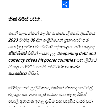
X
Share
නික් බීම්ස්
විසිනි.
මෙහි පලවන්නේ ලෝක සමාජවාදී වෙබ් අඩවියේ
2023 මාර්තු 08 දින ඉංග්‍රීසියෙන් ප්‍රකාශයට පත්
කෙරුනු ප්‍රවීන මාක්ස්වාදී දේශපාලන අර්ථශාත්‍රඥ
නික් බීම්ස්
විසින් ලියන ලද Deepening debt and
currency crises hit poorer countries යන ලිපියේ
සිංහල පරිවර්ථනය යි. පරිවර්ථනය
සංජය
ජයසේකර
විසිනි.
සර්පිලාකාර උද්ධමනය, එක්සත් ජනපද ෆෙඩරල්
බැංකුව සහ අනෙකුත් ප්‍රධාන මහ බැංකු විසින්
පොලී අනුපාත ඉහල දැමීම් සහ පසුගිය වසර පුරා