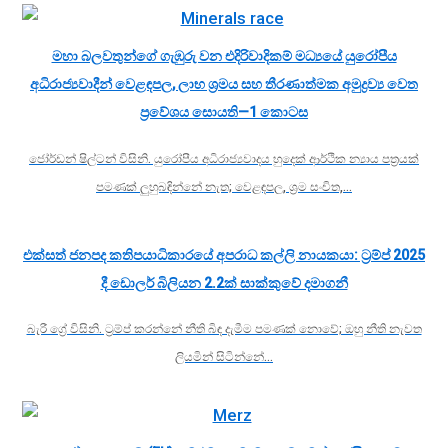
මහා බලවතුන්ගේ ගැඹුරු වන එදිරිවාදිකම් මධ්‍යයේ යුරෝපීය
අධිරාජ්‍යවාදීන් වෙළඳපල, ලාභ ශ්‍රමය සහ තීරණාත්මක අමුද්‍රව්‍ය වෙත
ප්‍රවේශය සොයති—1 කොටස
ජෝර්ඩන් ෂිල්ටන් විසිනි. යුරෝපීය අධිරාජ්‍යවාදය හුදෙක් ආර්ථික න්‍යාය පත්‍රයක්
පමණක් ලුහුබඳින්නේ නැත; වෙළඳපල, ශ්‍රම සංචිත,…
එක්සත් ජනපද කතිපයාධිකාරයේ අපරාධ කල්ලි නායකයා: ට්‍රම්ප් 2025
දී ඩොලර් බිලියන 2.2ක් සාක්කුවේ දමාගනී
බැරී ග්‍රේ විසිනි. ට්‍රම්ප් කරන්නේ නීති බිඳ දැමීම පමණක් නොවේ; ඔහු නීති නැවත
ලියමින් සිටින්නේ…