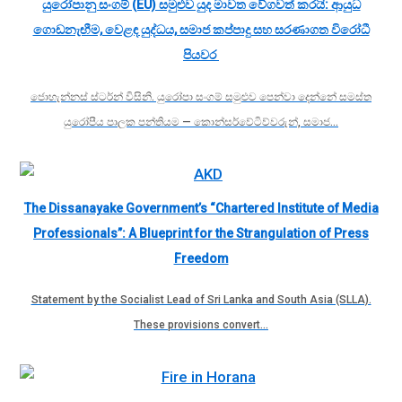
යුරෝපානු සංගම් (EU) සමුළුව යුද මාවත වේගවත් කරයි: ආයුධ
ගොඩනැඟීම, වෙළඳ යුද්ධය, සමාජ කප්පාදු සහ සරණාගත විරෝධී
පියවර
ජොහැන්නස් ස්ටර්න් විසිනි. යුරෝපා සංගම් සමුළුව පෙන්වා දෙන්නේ සමස්ත
යුරෝපීය පාලක පන්තියම — කොන්සර්වේටිව්වරුන්, සමාජ…
The Dissanayake Government’s “Chartered Institute of Media
Professionals”: A Blueprint for the Strangulation of Press
Freedom
Statement by the Socialist Lead of Sri Lanka and South Asia (SLLA).
These provisions convert…