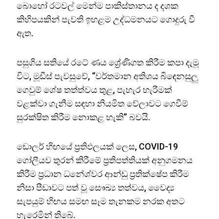
බොහෝ රටවල් මෙන්ම පාකිස්තානය ද දශක
කිහිපයකින් පැවති ඉහළම උද්ධමනයට ගොදුරු වී
ඇත.
පසුගිය සතියේ රටේ ණය ශ්‍රේණිගත කිරීම කපා දැමූ
විට, මූඩීස් පැවසුවේ, “වර්තමාන අතිශය බිඳෙනසුලු
ගෙවුම් ශේෂ තත්ත්වය තුළ, පැහැර හැරීමක්
වළක්වා ගැනීම සඳහා නියමිත වේලාවට ගෙවීම්
සුරක්ෂිත කිරීම නොකළ හැකි” බවයි.
ඩොලර් හිඟයේ ප්‍රතිඵලයක් ලෙස, COVID-19
ගෝලීයව තුරන් කිරීමේ ප්‍රතිපත්තියක් අනුගමනය
කිරීම ප්‍රධාන ධනේශ්වර ආන්ඩු ප්‍රතික්ෂේප කිරීම
නිසා පීඩාවට පත් වූ සෞඛ්‍ය තත්වය, වෛද්‍ය
සැපයුම් හිඟය සමඟ සෑම තැනකම නරක අතට
හැරෙමින් තිබේ.