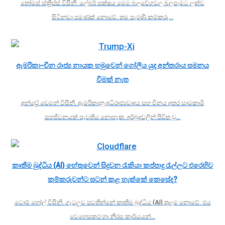
තෝමස් ස්ක්‍රිප්ස් විසිනි. ලේබර් පක්ෂය මෙම බලවේගවල බලපෑමට ලක්ව
සිටිනවා පමණක් නොවේ. තම පැරණි කම්කරු…
ඇමරිකා-චීන රාජ්‍ය නායක හමුවෙන් ගෝලීය යුද අන්තරාය සමනය
වීමක් නැත
අන්ඩ්‍රේ ඩෙමන් විසිනි. ඇමරිකානු අධිරාජ්‍යවාදය සහ චීනය අතර සාමකාමී
සහජීවනයක් පැවතිය නොහැක. අර්බුදවලින් පීඩිත වූ…
කෘතීම බුද්ධිය (AI) හේතුවෙන් සිදුවන රැකියා කප්පාදු රැල්ලට එරෙහිව
කම්කරුවන්ට සටන් කළ හැක්කේ කෙසේද?
ටොම් හෝල් විසිනි. ගැටලුව පවතින්නේ කෘතිම බුද්ධිය (AI) තුළම නොවේ. එය
වෙහෙසකර හා නීරස කාර්යයන්…