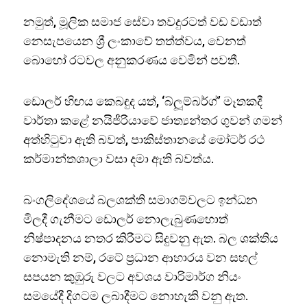
නමුත්, මූලික සමාජ සේවා තවදුරටත් වඩ වඩාත්
නෙසැපයෙන ශ්‍රී ලංකාවේ තත්ත්වය, වෙනත්
බොහෝ රටවල අනුකරණය වෙමින් පවතී.
ඩොලර් හිඟය කෙබඳුද යත්, ‘බ්ලූම්බර්ග්’ මෑතකදී
වාර්තා කළේ නයිජීරියාවේ ජාත්‍යන්තර ගුවන් ගමන්
අත්හිටුවා ඇති බවත්, පාකිස්තානයේ මෝටර් රථ
කර්මාන්තශාලා වසා දමා ඇති බවත්ය.
බංගලිදේශයේ බලශක්ති සමාගම්වලට ඉන්ධන
මිලදී ගැනීමට ඩොලර් නොලැබුණහොත්
නිෂ්පාදනය නතර කිරීමට සිදුවනු ඇත. බල ශක්තිය
නොමැති නම්, රටේ ප්‍රධාන ආහාරය වන සහල්
සපයන කුඹුරු වලට අවශය වාරිමාර්ග නියං
සමයේදී දිගටම ලබාදීමට නොහැකි වනු ඇත.