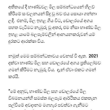
අතීතයේ දී භාණ්ඩවල මිල සම්බන්ධයෙන් හිලව්
කිරීමේ සංචලනයන් සිදු වූ බව එය සොයා ගන්නා
ලදී. එනම්, මිල ඉහළ ගිය විට, ඩොලරයේ අගය
පහත වැටීමට නැඹුරු වූ අතර, එම නිසා භාණ්ඩ මිල
ඉහළ යාමේ බලපෑම්වලින් ආනයනකරුවන් යම්
දුරකට ආරක්ෂා විය.
නමුත් මෙම සම්බන්ධතාවය වෙනස් වී ඇත. 2021
දක්වා භාණ්ඩ මිල සහ ඩොලරයේ අගය ප්‍රතිලෝමව
ගමන් කිරීමට නැඹුරු විය. දැන් ඒවා එකට ගමන්
කරයි.
“මේ අනුව, භාණ්ඩ මිල සහ ඩොලරයේ මිල
විබමනයන්හි සමස්ත බලපෑම ආර්ථිකය එකතැන
පල්වීමේ අවදානම මගහැර පවත්වා ගැනීමට