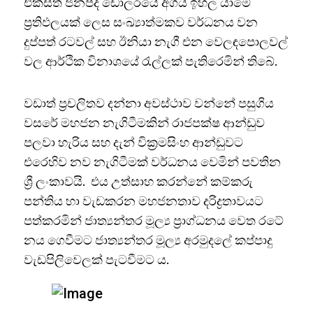
එක්සත් ජනපද ඩොලරයේ අගය ඉහල යාමේ
ප්‍රතිඵලයක් ලෙස සංඛ්‍යාත්මකව වර්ධනය වන
දුප්පත් රටවල් සහ ඊනියා නැගී එන වෙලඳපොලවල්
වල ආර්ථික විනාශයේ රැල්ලක් පැතිරෙමින් තිබේ.
වඩාත් ප්‍රචලිතව දන්නා අවස්ථාව වන්නේ පසුගිය
වසරේ මහජන නැගිටීමකින් රාජපක්ෂ ආන්ඩුව
පලවා හැරිය සහ දැන් වික්‍රමසිංහ ආන්ඩුවට
එරෙහිව නව නැගිටීමක් වර්ධනය වෙමින් පවතින
ශ්‍රී ලංකාවයි. එය උත්සාහ කරන්නේ කම්කරු
පන්තිය හා වැඩකරන මහජනතාව දරිද්‍රතාවයට
පත්කරමින් ජාත්‍යන්තර මූල්‍ය ප්‍රාග්ධනය වෙත රටේ
නය ගෙවීමට ජාත්‍යන්තර මූල්‍ය අරමුදලේ කප්පාදු
වැඩපිලිවෙලක් පැටවීමට ය.