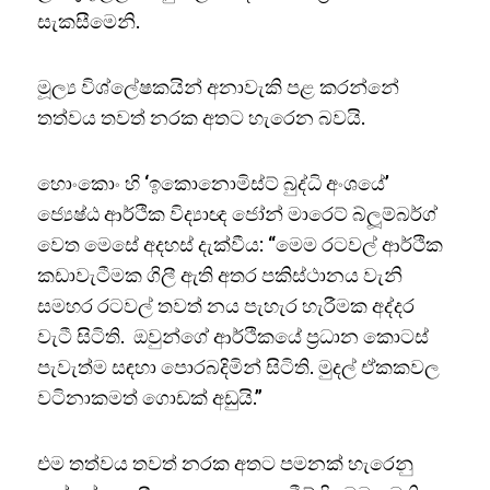
සැකසීමෙනි.
මූල්‍ය විශ්ලේෂකයින් අනාවැකි පළ කරන්නේ
තත්වය තවත් නරක අතට හැරෙන බවයි.
හොංකොං හි ‘ඉකොනොමිස්ට් බුද්ධි අංශයේ’
ජ්‍යෙෂ්ඨ ආර්ථික විද්‍යාඥ ජෝන් මාරෙට් බ්ලූම්බර්ග්
වෙත මෙසේ අදහස් දැක්වීය: “මෙම රටවල් ආර්ථික
කඩාවැටීමක ගිලී ඇති අතර පකිස්ථානය වැනි
සමහර රටවල් තවත් නය පැහැර හැරීමක අද්දර
වැටී සිටිති. ඔවුන්ගේ ආර්ථිකයේ ප්‍රධාන කොටස්
පැවැත්ම සඳහා පොරබදිමින් සිටිති. මුදල් ඒකකවල
වටිනාකමත් ගොඩක් අඩුයි.”
එම තත්වය තවත් නරක අතට පමනක් හැරෙනු