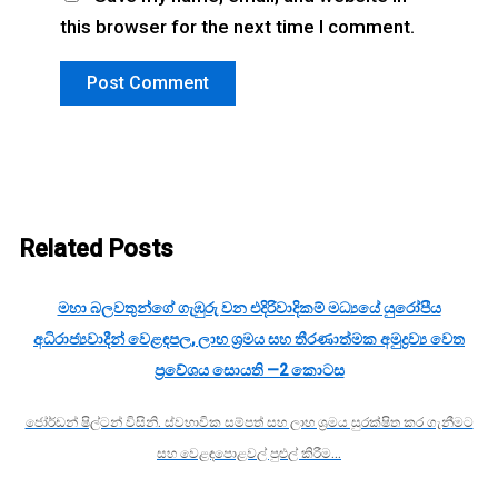
this browser for the next time I comment.
Related Posts
මහා බලවතුන්ගේ ගැඹුරු වන එදිරිවාදිකම් මධ්‍යයේ යුරෝපීය
අධිරාජ්‍යවාදීන් වෙළඳපල, ලාභ ශ්‍රමය සහ තීරණාත්මක අමුද්‍රව්‍ය වෙත
ප්‍රවේශය සොයති —2 කොටස
ජෝර්ඩන් ෂිල්ටන් විසිනි. ස්වභාවික සම්පත් සහ ලාභ ශ්‍රමය සුරක්ෂිත කර ගැනීමට
සහ වෙළඳපොළවල් පුළුල් කිරීම…