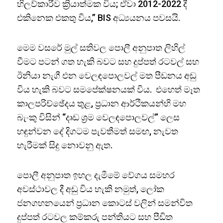
හිලව්කාරීව ක්‍රියාත්මක විය; ඒවා 2012-2022 දී
එකිනෙක එකතු විය,” BIS අධ්‍යයනය පවසයි.
මෙම වසරේ මුල් සතිවල පොලී අනුපාත ලිහිල්
වීමට පටන් ගත හැකි බවට සහ දුප්පත් රටවල් සහ
ඊනියා නැගී එන වෙලඳපොලවල් මත පීඩනය අඩු
විය හැකි බවට සමපේක්ෂනයක් විය. එහෙත් මෑත
කාලපරිච්ඡේදය තුළ, ප්‍රධාන ආර්ථිකයන්හි මහ
බැංකු විසින් “දෘඩ ශ්‍රම වෙලඳපොලවල්” ලෙස
හඳුන්වන දේ දිගටම පැවතීමත් සමඟ, නැවත
හැරීමක් සිදු නොවනු ඇත.
පොලී අනුපාත ඉහල දැමීමේ වේගය සමහර
අවස්ථාවල දී අඩු විය හැකි නමුත්, ලෝක
ජනගහනයෙන් ප්‍රධාන කොටස් වලින් සමන්විත
දුප්පත් රටවල කම්කරු පන්තියට සහ පීඩිත