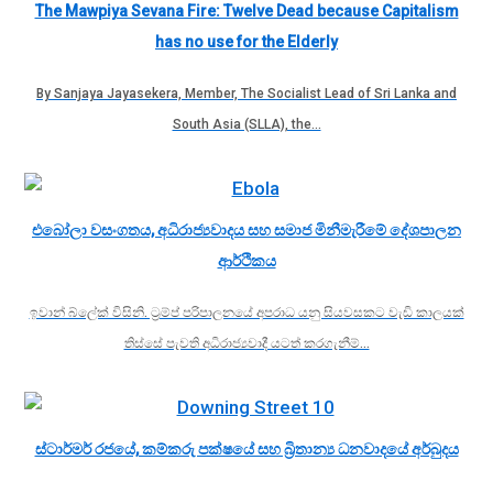
The Mawpiya Sevana Fire: Twelve Dead because Capitalism
has no use for the Elderly
By Sanjaya Jayasekera, Member, The Socialist Lead of Sri Lanka and
South Asia (SLLA), the…
එබෝලා වසංගතය, අධිරාජ්‍යවාදය සහ සමාජ මිනීමැරීමේ දේශපාලන
ආර්ථිකය
ඉවාන් බ්ලේක් විසිනි. ට්‍රම්ප් පරිපාලනයේ අපරාධ යනු සියවසකට වැඩි කාලයක්
තිස්සේ පැවති අධිරාජ්‍යවාදී යටත් කරගැනීම්…
ස්ටාර්මර් රජයේ, කම්කරු පක්ෂයේ සහ බ්‍රිතාන්‍ය ධනවාදයේ අර්බුදය