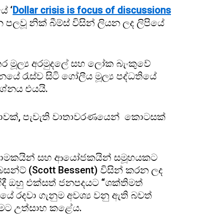
ේ ‘
Dollar crisis is focus of discussions
න පලවූ නික් බීම්ස් විසින් ලියන ලද ලිපියේ
 මූල්‍ය අරමුදලේ සහ ලෝක බැංකුවේ
යේ රැස්ව සිටි ගෝලීය මූල්‍ය පද්ධතියේ
රශ්නය එයයි.
ාර්තාවක්, පැවැති වාතාවරණයෙන් කොටසක්
්, නියාමකයින් සහ ආයෝජකයින් සමූහයකට
න්ට් (Scott Bessent) විසින් කරන ලද
ිදී ඔහු එක්සත් ජනපදයට “ශක්තිමත්
ේ රදවා ගැනුම අවශ්‍ය වනු ඇති බවත්
රීමට උත්සාහ කළේය.