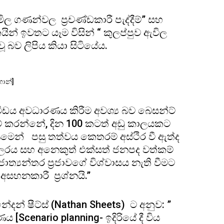
ල ගණන්වල ප්‍රචණ්ඩකාරී පැද්දීම්” සහ
න් ඉවතට යෑම විසින් “ කුලප්පුව ඇවිල
ූ බව ලිපිය කියා සිටියේය.
ාන්]
ිඩය අවධාරණය කිරීම අවශ්‍ය බව බෙසන්ට්
 කරන්නේ, දින 100 කටත් අඩු කාලයකට
ණීමෙන් පසු තත්වය කෙතරම් අස්ථිර වී ඇත්ද
ලරය සහ අනෙකුත් එක්සත් ජනපද වත්කම්
ාත්‍යන්තර ප්‍රජාවගේ විශ්වාසය නැති වීමට
අසහනකාරී ප්‍රශ්නයි.”
ාඥ නේදන් ෂීට්ස් (Nathan Sheets) ට අනුව: ”
ය [Scenario planning- ඉදිරියේ දී විය