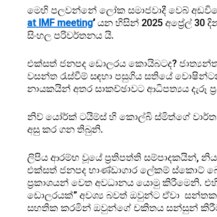
මෙහි පලවන්නේ ලෝක සමාජවාදී වෙබ් අඩවිය
at IMF meeting
’
යන හිසින් 2025 අප්‍රේල් 30 දි
සිංහල පරිවර්තනය යි.
එක්සත් ජනපද ඩොලරය කොයිබටද? ජාත්‍යන්තර
වසන්ත රැස්වීම් සඳහා පසුගිය සතියේ වොෂින්ටන
නායකයින් අතර සාකච්ඡාවට ආධිපත්‍යය දැරූ ප්‍
නිව් යෝර්ක් ටයිම්ස් හි කොල්බි ස්මිත්ගේ ව
අසු කර ගන තිබුනි.
ලිපිය ආරම්භ වූයේ ප්‍රතිපත්ති සම්පාදකයින
එක්සත් ජනපද භාණ්ඩාගාර ලේකම් ස්කොට් බෙස
ප්‍රකාශයන් වෙත අවධානය යොමු කිරීමෙනි. එහ
ඩොලරයක්” අවශ්‍ය බවත් ඔවුන්ට ඒවා සන්තකය
සහතික කරමින් ඔවුන්ගේ චකිතය සන්සුන් කි