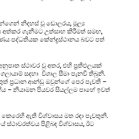
න්ගෙන් නිදහස් වූ ඩොලරය, මූල්‍ය
අත්කර ගැනීමට උත්සාහ කිරීමත් සමඟ,
ණය පද්ධතියක කේන්ද්‍රස්ථානය බවට පත්
අනුපාත ස්ථාවර වූ අතර, එහි ප්‍රතිඵලයක්
ය ගලායාම් සදහා විශාල සීමා පැනවී තිබුනි.
් ප්‍රධාන ආන්ඩු ඔවුන්ගේ පෙර පැවති –
ිය – නියාමන පියවර සියල්ලම පාහේ ඉවත්
ලය කෙරෙහි ඇති විශ්වාසය මත රඳා පැවතුනි.
ේ ස්ථාවරත්වය පිළිබඳ විශ්වාසය, ඊට