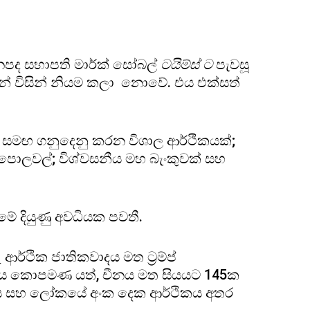
ජනපද සභාපති මාර්ක් සෝබල්
ටයිම්ස් ට
පැවසූ
ියන් විසින් නියම කලා නොවේ. එය එක්සත්
සමඟ ගනුදෙනු කරන විශාල ආර්ථිකයක්;
ෙලඳපොලවල්; විශ්වසනීය මහ බැංකුවක් සහ
මේ දියුණු අවධියක පවතී.
ර්ථික ජාතිකවාදය මත ට්‍රම්ප්
රමාණය කොපමණ යත්, චීනය මත සියයට 145ක
පදය සහ ලෝකයේ අංක දෙක ආර්ථිකය අතර