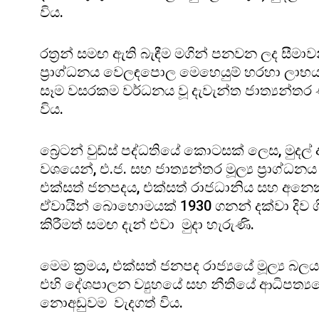
විය.
රත්‍රන් සමඟ ඇති බැඳීම මගින් පනවන ලද සීමාව
ප්‍රාග්ධනය වෙලඳපොල මෙහෙයුම් හරහා ලාභය 
සෑම වසරකම වර්ධනය වූ දැවැන්ත ජාත්‍යන්තර 
විය.
බ්‍රෙටන් වුඩ්ස් පද්ධතියේ කොටසක් ලෙස, මුදල් 
වශයෙන්, එ.ජ. සහ ජාත්‍යන්තර මූල්‍ය ප්‍රාග්ධන
එක්සත් ජනපදය, එක්සත් රාජධානිය සහ අනෙකුත
ඒවායින් බොහොමයක් 1930 ගනන් දක්වා දිව ග
කිරීමත් සමඟ දැන් එවා මුදා හැරුණි.
මෙම ක්‍රමය, එක්සත් ජනපද රාජ්‍යයේ මූල්‍ය බ
එහි දේශපාලන ව්‍යුහයේ සහ නීතියේ ආධිපත්‍යය
නොඅඩුවම වැදගත් විය.