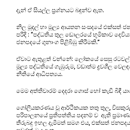
දැන් ඒ සියල්ල ප්‍රශ්නයට බඳුන්ව ඇත.
නිල මූදල් හා මූල්‍ය ආයතන සංසදයේ එක්සත් 
පරිදි : “පද්ධතිය තුල ඩොලරයේ භූමිකාව දෙව
ජනපදයේ ගුනාංග පිළිබිඹු කිරීමකි.”
ඒවාට ඇතුළත් වන්නේ: ලෝකයේ සෙසු රටවල් 
මූල්‍ය පද්ධතියේ ගැඹුරුම, වඩාත්ම ද්‍රවශීල ව
නීතියේ ආධිපත්‍යය.
මෙම අත්තිවාරම් දෙදරා ගොස් හෝ කැඩී බිඳී යා
ගෝලීයකරණය වූ ආර්ථිකයක තතු තුල, විසකුරු ආ
පරිපාලනයේ ප්‍රතිපත්තිය පදනම් ව ඇති ප්‍
තීරුබදු ඉහල දැමීමත් සමග එය, එක්සත් ජන