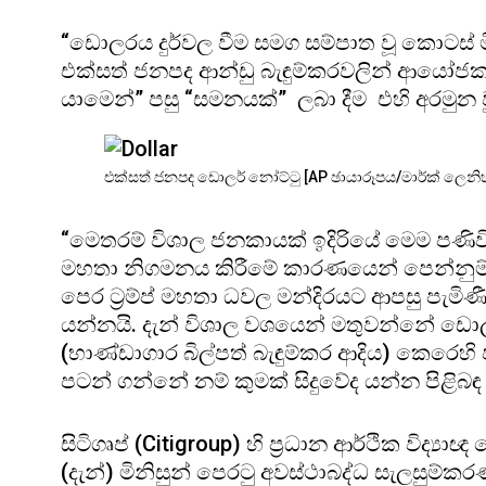
“ඩොලරය දුර්වල වීම සමග සම්පාත වූ කොටස් මි
එක්සත් ජනපද ආන්ඩු බැඳුම්කරවලින් ආයෝජකයි
යාමෙන්” පසු “සමනයක්” ලබා දීම එහි අරමුන ව
එක්සත් ජනපද ඩොලර් නෝට්ටු [AP ඡායාරූපය/මාර්ක් ලෙනිහ
“මෙතරම් විශාල ජනකායක් ඉදිරියේ මෙම පණිව
මහතා නිගමනය කිරීමේ කාරණයෙන් පෙන්නුම්
පෙර ට්‍රම්ප් මහතා ධවල මන්දිරයට ආපසු පැමි
යන්නයි. දැන් විශාල වශයෙන් මතුවන්නේ ඩො
(භාණ්ඩාගාර බිල්පත් බැඳුම්කර ආදිය) කෙරෙහි ජ
පටන් ගන්නේ නම් කුමක් සිදුවේද යන්න පිළිබඳ 
සිටිගෘප් (Citigroup) හි ප්‍රධාන ආර්ථික විද්‍ය
(දැන්) මිනිසුන් පෙරටු අවස්ථාබද්ධ සැලසුම්කරණ