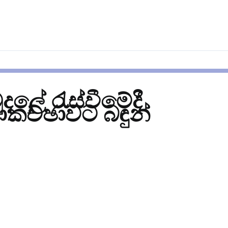
ුදලේ රැස්වීමේදී
කච්ඡාවට බඳුන්