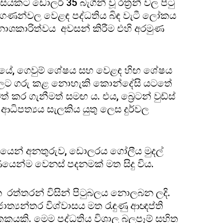
ට ඩොලර් 35 බැගින් වූ රත්‍රන් වල පිටු
0 ගණන්වල වෙළඳ පද්ධතිය බිඳ වැටී ලෝකය
 විනාශකාරිත්වය අවසන් කිරීම එහි අරමුණ
 වූයේ, ගෙවුම් ශේෂය සහ වෙළඳ හිඟ ශේෂය
ම්වලට ගරු කළ නොහැකි කොන්දේසි යටතේ
ර ගැනීමත් සමඟ ය. එය, බ්‍රෙටන් වුඩ්ස්
ධිපත්‍යය සැලකිය යුතු ලෙස දුර්වල
ධමනයෙන් අනතුරුව, ඩොලරය ගෝලීය මුදල්
ර්ණයෙන්ම වෙනස් පදනමක් මත සිදු විය.
වන රත්තරන් විසින් පිටුබලය නොලබන ලදි.
ජාත්‍යන්තර විශ්වාසය මත රැඳුණු ආඥප්ති
 ඒකකයකි. මෙම පද්ධතිය විශාල බලපෑම් සහිත