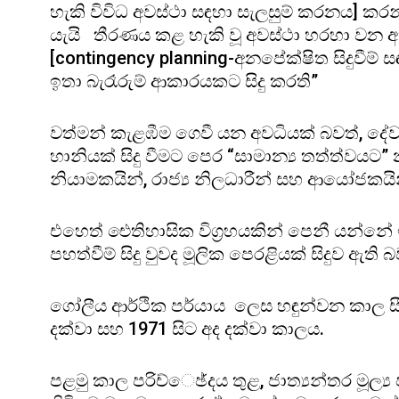
හැකි විවිධ අවස්ථා සඳහා සැලසුම් කරනය] කර
යැයි තීරණය කළ හැකි වූ අවස්ථා හරහා වන අ
[contingency planning-අනපේක්ෂිත සිදුවීම්
ඉතා බැරෑරුම් ආකාරයකට සිදු කරති”
වත්මන් කැළඹීම ගෙවී යන අවධියක් බවත්, දේව
හානියක් සිදු වීමට පෙර “සාමාන්‍ය තත්ත්වයට
නියාමකයින්, රාජ්‍ය නිලධාරීන් සහ ආයෝජකයි
එහෙත් ඓතිහාසික විග්‍රහයකින් පෙනී යන්න
පහත්වීම් සිදු වුවද මූලික පෙරළියක් සිදුව ඇති බ
ගෝලීය ආර්ථික පර්යාය ලෙස හඳුන්වන කාල සී
දක්වා සහ 1971 සිට අද දක්වා කාලය.
පළමු කාල පරිච්ෙඡ්දය තුළ, ජාත්‍යන්තර මූල්‍ය ප