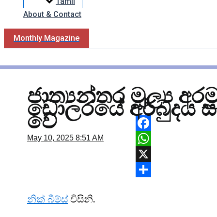
Tamil
About & Contact
Monthly Magazine
ජාත්‍යන්තර මූල්‍ය අරම
ඩොලරයේ අර්බුදය සා
වේ
Facebook
May 10, 2025
8:51 AM
WhatsApp
X
Share
නික් බීම්ස්
විසිනි.