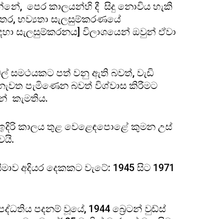
න්නේ, පෙර කාලයන්හි දී සිදු නොවිය හැකි
තර, භව්‍යතා සැලසුම්කරණයේ
 සඳහා සැලසුම්කරනය] විලාශයෙන් ඔවුන් ඒවා
ල් සමථයකට පත් වනු ඇති බවත්, වැඩි
” නැවත පැමිණෙන බවත් විශ්වාස කිරීමට
න් කැමතිය.
ේ ඉදිරි කාලය තුළ වෙළෙඳපොළේ කුමන උස්
වයි.
මාව අදියර දෙකකට වැටේ: 1945 සිට 1971
ද්ධතිය පදනම් වූයේ, 1944 බ්‍රෙටන් වුඩ්ස්