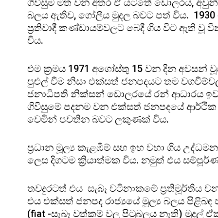
ගිවිසුම මත වන අතර ඒ යටතේ ඩොලරය, අවුන්සයක
බලය ඇතිව, ගෝලීය මුදල බවට පත් විය. 193
ප්‍රතිවාදී කණ්ඩායම්වලට බෙදී ගිය විට ඇති වූ
විය.
එම ක්‍රමය 1971 අගෝස්තු 15 වන දින අවසන්
පුළුල් වීම නිසා එක්සත් ජනපදයට තම වගවී
ජනාධිපති නික්සන් ඩොලරයේ රන් ආධාරය ඉවත් ක
ගිවිසුමේ පදනම වන එක්සත් ජනපදයේ ආර්ථික ආ
වෙමින් පවතින බවට ලකුණක් විය.
ප්‍රධාන මූල්‍ය කැළඹීම් සහ ඉහ වහා ගිය උද්
ලෙස දිගටම ක්‍රියාත්මක විය. නමුත් එය සම්පූ
තවදුරටත් එය සැබෑ වටිනාකමේ ප්‍රතිමූර්තිය 
එය එක්සත් ජනපද රාජ්‍යයේ මූල්‍ය බලය පිළිබඳ 
(fiat -සැබෑ වත්කම් වල පිටුබලය නැති) මුදල්