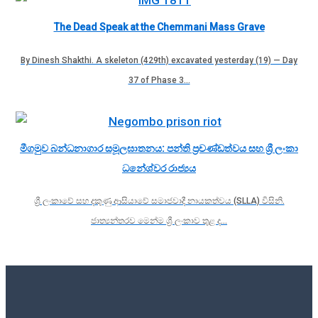
The Dead Speak at the Chemmani Mass Grave
By Dinesh Shakthi. A skeleton (429th) excavated yesterday (19) — Day
37 of Phase 3…
මීගමුව බන්ධනාගාර සමූලඝාතනය: පන්ති ප්‍රචණ්ඩත්වය සහ ශ්‍රී ලංකා
ධනේශ්වර රාජ්‍යය
ශ්‍රී ලංකාවේ සහ දකුණු ආසියාවේ සමාජවාදී නායකත්වය (SLLA) විසිනි.
ජාත්‍යන්තරව මෙන්ම ශ්‍රී ලංකාව තුළ ද…