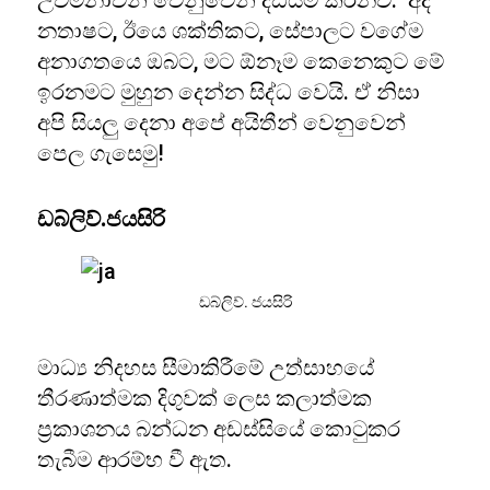
උවමනාවන් වෙනුවෙන් දඩයම් කරනව. අද
නතාෂට, ඊයෙ ශක්තිකට, සේපාලට වගේම
අනාගතයෙ ඔබට, මට ඕනෑම කෙනෙකුට මේ
ඉරනමට මුහුන දෙන්න සිද්ධ වෙයි. ඒ නිසා
අපි සියලු දෙනා අපේ අයිතීන් වෙනුවෙන්
පෙල ගැසෙමු!
ඩබ්ලිව්.ජයසිරි
ඩබ්ලිව්. ජයසිරි
මාධ්‍ය නිදහස සීමාකිරීමේ උත්සාහයේ
තීරණාත්මක දිගුවක් ලෙස කලාත්මක
ප්‍රකාශනය බන්ධන අඩස්සියේ කොටුකර
තැබීම ආරම්භ වී ඇත.