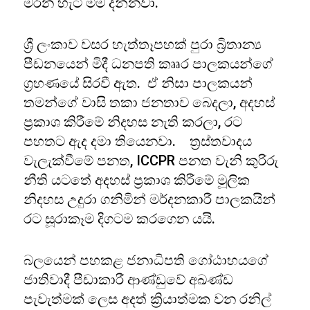
මරන හැටි මම දන්නවා.
ශ්‍රී ලංකාව වසර හැත්තෑපහක් පුරා බ්‍රිතාන්‍ය
පීඩනයෙන් මිදී ධනපති කෲර පාලකයන්ගේ
ග්‍රහණයේ සිරවී ඇත. ඒ නිසා පාලකයන්
තමන්ගේ වාසි තකා ජනතාව බෙදලා, අදහස්
ප්‍රකාශ කිරීමේ නිදහස නැති කරලා, රට
පහතට ඇද දමා තියෙනවා. ත්‍රස්තවාදය
වැලැක්වීමේ පනත, ICCPR පනත වැනි කුරිරු
නීති යටතේ අදහස් ප්‍රකාශ කිරීමේ මූලික
නිදහස උදුරා ගනිමින් මර්දනකාරී පාලකයින්
රට සූරාකෑම දිගටම කරගෙන යයි.
බලයෙන් පහකළ ජනාධිපති ගෝඨාභයගේ
ජාතිවාදී පීඩාකාරී ආණ්ඩුවේ අඛණ්ඩ
පැවැත්මක් ලෙස අදත් ක්‍රියාත්මක වන රනිල්