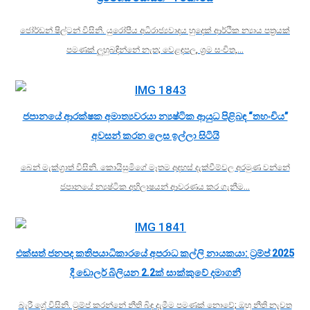
ජෝර්ඩන් ෂිල්ටන් විසිනි. යුරෝපීය අධිරාජ්‍යවාදය හුදෙක් ආර්ථික න්‍යාය පත්‍රයක්
පමණක් ලුහුබඳින්නේ නැත; වෙළඳපල, ශ්‍රම සංචිත,…
ජපානයේ ආරක්ෂක අමාත්‍යවරයා න්‍යෂ්ටික ආයුධ පිළිබඳ “තහංචිය”
අවසන් කරන ලෙස ඉල්ලා සිටියි
බෙන් මැක්ග්‍රාත් විසිනි. කොයිසුමිගේ මෑතම අදහස් දැක්වීම්වල අරමුණ වන්නේ
ජපානයේ න්‍යෂ්ටික අභිලාෂයන් ආවරණය කර ගැනීම…
එක්සත් ජනපද කතිපයාධිකාරයේ අපරාධ කල්ලි නායකයා: ට්‍රම්ප් 2025
දී ඩොලර් බිලියන 2.2ක් සාක්කුවේ දමාගනී
බැරී ග්‍රේ විසිනි. ට්‍රම්ප් කරන්නේ නීති බිඳ දැමීම පමණක් නොවේ; ඔහු නීති නැවත