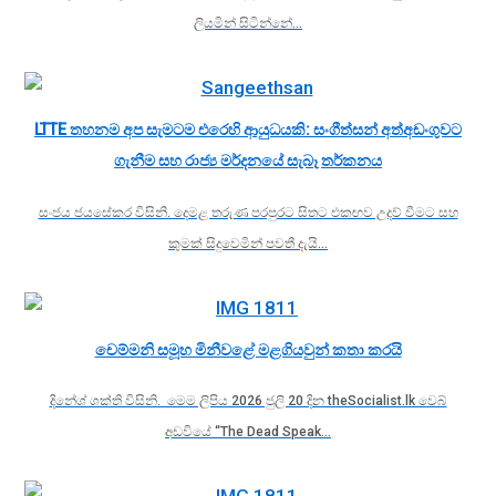
ලියමින් සිටින්නේ…
LTTE තහනම අප සැමටම එරෙහි ආයුධයකි: සංගීත්සන් අත්අඩංගුවට
ගැනීම සහ රාජ්‍ය මර්දනයේ සැබෑ තර්කනය
සංජය ජයසේකර විසිනි. දෙමළ තරුණ පරපුරට සිතට එකඟව උදව් වීමට සහ
කුමක් සිදුවෙමින් පවතී දැයි…
චෙම්මනි සමූහ මිනීවළේ මළගියවුන් කතා කරයි
දිනේශ් ශක්ති විසිනි. මෙම ලිපිය 2026 ජුලි 20 දින theSocialist.lk වෙබ්
අඩවියේ “The Dead Speak…