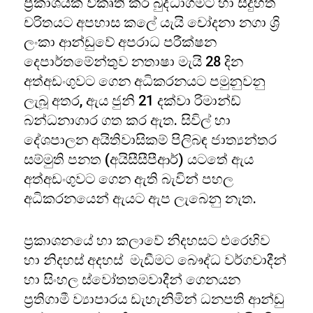
ප්‍රකාශයක් විකෘති කර බුද්ධාගමට හා සිදුහත්
චරිතයට අපහාස කලේ යැයි චෝදනා නගා ශ්‍රි
ලංකා ආන්ඩුවේ අපරාධ පරීක්ෂන
දෙපාර්තමේන්තුව නතාෂා මැයි 28 දින
අත්අඩංගුවට ගෙන අධිකරනයට පමුනුවනු
ලැබූ අතර, ඇය ජුනි 21 දක්වා රිමාන්ඩ්
බන්ධනාගාර ගත කර ඇත. සිවිල් හා
දේශපාලන අයිතිවාසිකම් පිලිබඳ ජාත්‍යන්තර
සම්මුති පනත (අයිසීසීපීආර්) යටතේ ඇය
අත්අඩංගුවට ගෙන ඇති බැවින් පහල
අධිකරනයෙන් ඇයට ඇප ලැබෙනු නැත.
ප්‍රකාශනයේ හා කලාවේ නිදහසට එරෙහිව
හා නිදහස් අදහස් මැඩීමට බෞද්ධ වර්ගවාදීන්
හා සිංහල ස්වෝතතමවාදීන් ගෙනයන
ප්‍රතිගාමී ව්‍යාපාරය ඩැහැනිමින් ධනපති ආන්ඩු