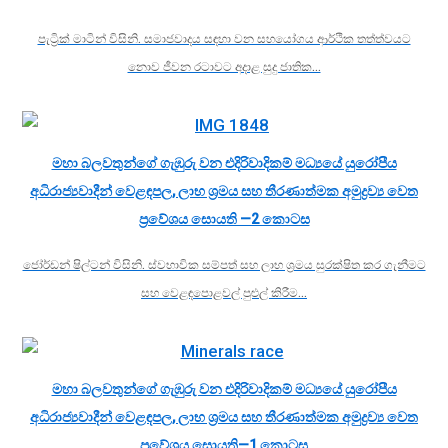
පැට්‍රික් මාටින් විසිනි. සමාජවාදය සඳහා වන සහයෝගය ආර්ථික තත්ත්වයට
නොව ජීවන රටාවට අදාළ සුදු ජාතික…
මහා බලවතුන්ගේ ගැඹුරු වන එදිරිවාදිකම් මධ්‍යයේ යුරෝපීය
අධිරාජ්‍යවාදීන් වෙළඳපල, ලාභ ශ්‍රමය සහ තීරණාත්මක අමුද්‍රව්‍ය වෙත
ප්‍රවේශය සොයති —2 කොටස
ජෝර්ඩන් ෂිල්ටන් විසිනි. ස්වභාවික සම්පත් සහ ලාභ ශ්‍රමය සුරක්ෂිත කර ගැනීමට
සහ වෙළඳපොළවල් පුළුල් කිරීම…
මහා බලවතුන්ගේ ගැඹුරු වන එදිරිවාදිකම් මධ්‍යයේ යුරෝපීය
අධිරාජ්‍යවාදීන් වෙළඳපල, ලාභ ශ්‍රමය සහ තීරණාත්මක අමුද්‍රව්‍ය වෙත
ප්‍රවේශය සොයති—1 කොටස