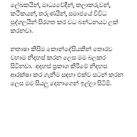
ලේඛකයින්, මාධ්‍යවේදීන්, කලාකරුවන්,
කථිකයන්, තරුණයින්, සමාජයේ විවිධ
පුද්ගලයින් සිරගත කර වධ බන්ධනයට ලක්
කරනවා.
නතාෂා කිසිම කොන්දේසියකින් තොරව
වහාම නිදහස් කරන ලෙස මම බලකර
සිටිනවා. අදහස් ප්‍රකාශ කිරීමේ නිදහස
ආරක්ෂා කර ගැනීම සඳහා එක්ව සටන් කරන
ලෙස මම සියලු දෙනාගෙන් ඉල්ලා සිටිමි.