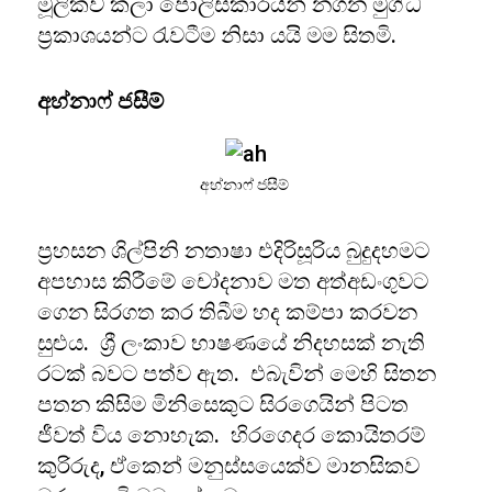
මූලිකව කලා පොලිස්කාරයින් නගන මුග්ධ
ප්‍රකාශයන්ට රැවටීම නිසා යයි මම සිතමි.
අහ්නාෆ් ජ‍සීම්
අහ්නාෆ් ජ‍සීම්
ප්‍රහසන ශිල්පිනි නතාෂා එදිරිසූරිය බුදුදහමට
අපහාස කිරීමේ චෝදනාව මත අත්අඩංගුවට
ගෙන සිරගත කර තිබීම හද කම්පා කරවන
සුළුය. ශ්‍රී ලංකාව භාෂණයේ නිදහසක් නැති
රටක් බවට පත්ව ඇත. එබැවින් මෙහි සිතන
පතන කිසිම මිනිසෙකුට සිරගෙයින් පිටත
ජීවත් විය නොහැක. හිරගෙදර කොයිතරම්
කුරිරුද, ඒකෙන් මනුස්සයෙක්ව මානසිකව