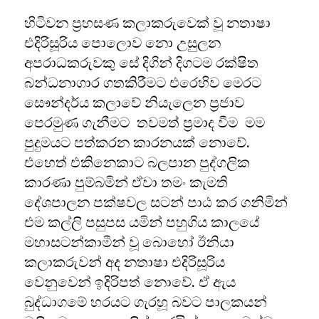
හිටිවන ප්‍රහසණ කලාකරුවෙක් වූ නතාෂා
එදිරිසූරිය පොලොව නො උසුලන
අපරාධකරුවකු සේ දිගින් දිගටම රක්ෂිත
බන්ධනාගාර ගතකිරීමට එරෙහිව මෙරට
සෞන්දර්ය කලාවේ නියැලෙන ප්‍රජාව
පෙරමුණ ගැනීමට තවමත් ප්‍රමාද වීම මම
පුදුමයට පත්කරන කාරනයක් නොවේ.
එහෙත් එකිනෙකාට බලපාන පුද්ගලික
කාරණා පුම්බමින් ඒවා තමං කැමති
දේශපාලන පක්ෂවල සටන් පාඨ කර ගනිමින්
එම කල්ලි පසුපස යමින් පහුගිය කාලයේ
මහාසටන්කාමීන් වූ බොහෝ ඊනියා
කලාකරුවන් අද නතාෂා එදිරිසූරිය
වෙනුවෙන් ඉදිරිපත් නොවේ. ඒ ඇය
බුද්ධාගමේ හරයට ගැරහූ බවට පාලකයන්