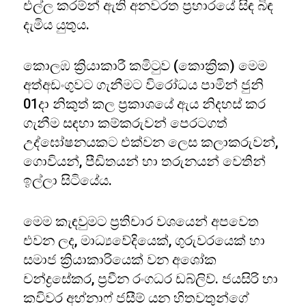
එල්ල කරම්න් ඇති අනවරත ප්‍රහාරයේ සිඳ බිඳ
දැමිය යුතුය.
කොලඹ ක්‍රියාකාරී කමිටුව (කොක්‍රික) මෙම
අත්අඩංගුවට ගැනීමට විරෝධය පාමින් ජුනි
01දා නිකුත් කල ප්‍රකාශයේ ඇය නිදහස් කර
ගැනීම සඳහා කම්කරුවන් පෙරටගත්
උද්ඝෝෂනයකට එක්වන ලෙස කලාකරුවන්,
ගොවියන්, පීඩිතයන් හා තරුනයන් වෙතින්
ඉල්ලා සිටියේය.
මෙම කැඳවුමට ප්‍රතිචාර වශයෙන් අපවෙත
එවන ලද, මාධ්‍යවේදියෙක්, ගුරුවරයෙක් හා
සමාජ ක්‍රියාකාරියෙක් වන අශෝක
චන්ද්‍රසේකර, ප්‍රවීන රංගධර ඩබ්ලිව්. ජයසිරි හා
කවිවර අහ්නාෆ් ජසීම් යන හිතවතුන්ගේ