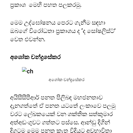
ප්‍රකාශ මෙහි පහත පලකරමු.
මෙම උද්ඝෝෂනය පෙරට ගැනීම සඳහා
ඔබගේ විරෝධතා ප්‍රකාශය ද ‘ද සෝෂලිස්ට්’
වෙත එවන්න.
අශෝක චන්ද්‍රසේකර
අශෝක චන්ද්‍රසේකර
අයිසීසීපීආර් පනත පිලිබඳ මහජනතාව
දැනගත්තේ ඒ පනත යටතේ ලංකාවෙ පලමු
වරට ලේඛකයෙක් වන ශක්තික සත්කුමාර
අත්අඩංගුවට ගත්තට පස්සෙ. ආන්ඩු දිගින්
දිගටම මෙම පනත කැත විදියට අවභාවිතා