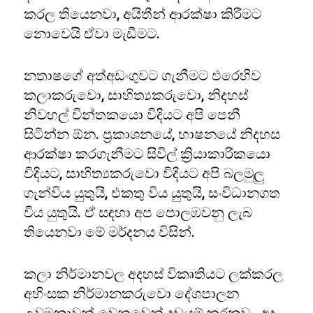
කරල තියෙනවා, අයිතීන් ආරක්ෂා කිරීමට
නොවෙයි ඒවා මැඩීමට.
නතාෂගේ අත්අඩංගුවට ගැනීමට එරෙහිව
කලාකරුවො, සාහිත්‍යකරුවො, නිදහස්
නිවහල් චින්තකයො විදියට අපි පෙනී
සිටින්න ඕන. ප්‍රකාශනයේ, භාෂනයේ නිදහස
ආරක්ෂා කරගැනීමට සිවිල් ක්‍රියාකාරිකයො
විදියට, සාහිත්‍යකරුවො විදියට අපි බලමුලු
ගැන්විය යුතුයි, එකතු විය යුතුයි, සංවිධානගත
විය යුතුයි. ඒ සඳහා අප පොලඹවනු ලැබ
තියෙනවා මේ මර්දනය විසින්.
කලා නිර්මානවල අදහස් විකෘතියට ලක්කරල
අහිංසක නිර්මානකරුවො දේශපාලන