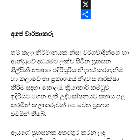
WhatsApp
X
Share
අපේ වාර්තාකරු
තම කලා නිර්මානයක් නිසා වර්ගවාදීන්ගේ හා
ආන්ඩුවේ දඩයමට ලක්ව සිටින ප්‍රහසන
ශිල්පිනී නතාෂා එදිරිසූරිය නිදහස් කරගැනීම
හා කලාවේ හා ප්‍රකාශයේ නිදහස ආරක්ෂා
කිරීම සඳහා කොලඹ ක්‍රියාකාරී කමිටුව
ඉදිරියට ගෙන ඇති උද්ඝෝෂනයට සහාය පල
කරමින් කලාකරුවන් අප වෙත ප්‍රකාශ
එවමින් තිබේ.
ඇයගේ ප්‍රහසනක් අතරතුර කරන ලද