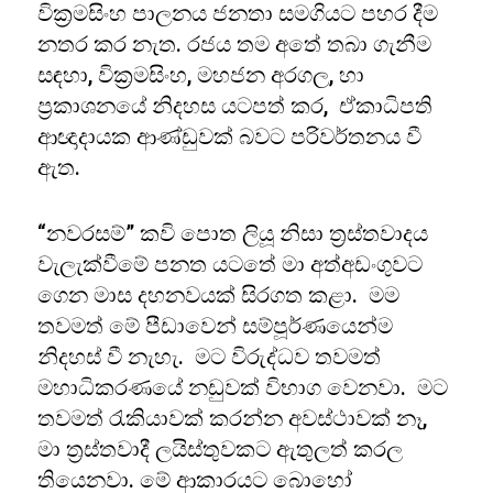
වික්‍රමසිංහ පාලනය ජනතා සමගියට පහර දීම
නතර කර නැත. රජය තම අතේ තබා ගැනීම
සඳහා, වික්‍රමසිංහ, මහජන අරගල, හා
ප්‍රකාශනයේ නිදහස යටපත් කර, ඒකාධිපති
ආඥාදායක ආණ්ඩුවක් බවට පරිවර්තනය වී
ඇත.
“නවරසම්” කවි පොත ලියූ නිසා ත්‍රස්තවාදය
වැලැක්වීමේ පනත යටතේ මා අත්අඩංගුවට
ගෙන මාස දහනවයක් සිරගත කළා. මම
තවමත් මේ පීඩාවෙන් සම්පූර්ණයෙන්ම
නිදහස් වී නැහැ. මට විරුද්ධව තවමත්
මහාධිකරණයේ නඩුවක් විභාග වෙනවා. මට
තවමත් රැකියාවක් කරන්න අවස්ථාවක් නෑ,
මා ත්‍රස්තවාදී ලයිස්තුවකට ඇතුලත් කරල
තියෙනවා. මේ ආකාරයට බොහෝ