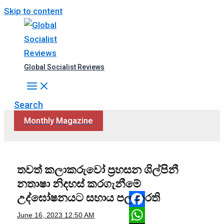
Skip to content
Global Socialist Reviews
Search
Monthly Magazine
තවත් කලාකරුවෝ ප්‍රහසන ශිල්පිනී
නතාෂා නිදහස් කරගැනීමේ
උද්ඝෝෂනයට සහාය පල කරති
Facebook
June 16, 2023
12:50 AM