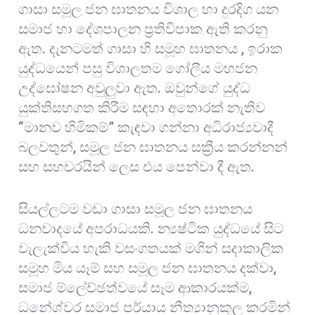
ගාසා සමූල ජන ඝාතනය විශාල හා දුරදිග යන
සමාජ හා දේශපාලන ප්‍රතිවිපාක ඇති කරනු
ඇත. දැනටමත් ගාසා හි සමූහ ඝාතනය , ඉරාක
යුද්ධයෙන් පසු විශාලතම ගෝලීය මහජන
උද්ඝෝෂන අවුලුවා ඇත. ඔවුන්ගේ යුද්ධ
යුක්තිසහගත කිරීම සඳහා අතොරක් නැතිව
“මානව හිමිකම්” කැඳවා ගන්නා අධිරාජ්‍යවාදී
බලවතුන්, සමූල ජන ඝාතනය සක්‍රීය කරන්නන්
සහ සහචරයින් ලෙස එය පෙන්වා දී ඇත.
සියල්ලටම වඩා ගාසා සමූල ජන ඝාතනය
ධනවාදයේ අපරාධයකි. න්‍යෂ්ටික යුද්ධයේ සිට
වැලැක්විය හැකි වසංගතයක් මගින් සදාකාලික
සමූහ මිය යෑම් සහ සමූල ජන ඝාතනය දක්වා,
සමාජ ම්ලේච්ඡත්වයේ සෑම ආකාරයක්ම,
ධනේශ්වර සමාජ පර්යාය නීත්‍යානුකූල කරමින්