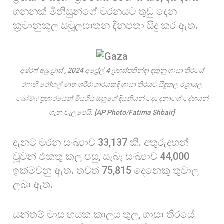
ගනනක් මිනිසුන්ගේ මරනයට තුඩු දෙන
ක්‍රමානුකූල සමූලඝාතන දිනපතා සිදු කර ඇත.
අෂ්රෆ් අබු ඩ්‍රාස් , 2024 අප්‍රේල් 4 බ්‍රහස්පතින්දා දකුනු ගාසා තීරයේ
රෆාහි රෝහල් මෘත ශරීරාගාරයකදී ගාසා තීරයට සිදුකල ඊශ්‍රායල
බෝම්බ ප්‍රහාරයෙන් මියගිය ඔහුගේ දියනියන් දෙදෙනාගේ දේහයන්
ගැන වැලපෙයි. [AP Photo/Fatima Shbair]
දැනට මරන සංඛ්‍යාව 33,137 කි. අතුරුදහන්
වූවන් එකතු කල පසු, සැබෑ සංඛ්‍යාව 44,000
ඉක්මවනු ඇත. තවත් 75,815 දෙනෙකු තුවාල
ලබා ඇත.
යන්තම් මාස හයක කාලය තුල, ගාසා තීරයේ