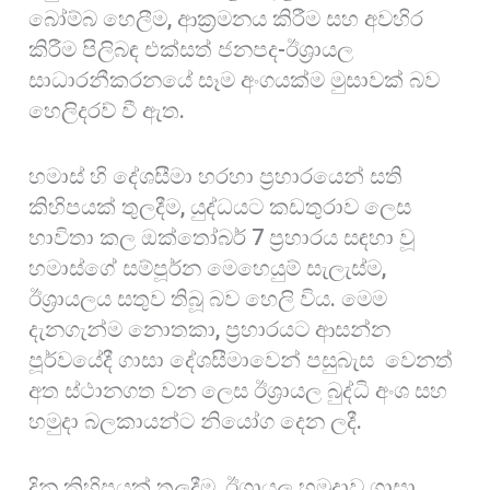
බෝම්බ හෙලීම, ආක්‍රමනය කිරීම සහ අවහිර
කිරීම පිලිබඳ එක්සත් ජනපද-ඊශ්‍රායල
සාධාරනීකරනයේ සෑම අංගයක්ම මුසාවක් බව
හෙලිදරව් වී ඇත.
හමාස් හි දේශසීමා හරහා ප්‍රහාරයෙන් සති
කිහිපයක් තුලදීම, යුද්ධයට කඩතුරාව ලෙස
භාවිතා කල ඔක්තෝබර් 7 ප්‍රහාරය සඳහා වූ
හමාස්ගේ සම්පූර්න මෙහෙයුම් සැලැස්ම,
ඊශ්‍රායලය සතුව තිබූ බව හෙලි විය. මෙම
දැනගැන්ම නොතකා, ප්‍රහාරයට ආසන්න
පූර්වයේදී ගාසා දේශසීමාවෙන් පසුබැස වෙනත්
අත ස්ථානගත වන ලෙස ඊශ්‍රායල බුද්ධි අංශ සහ
හමුදා බලකායන්ට නියෝග දෙන ලදී.
දින කිහිපයක් තුලදීම, ඊශ්‍රායල හමුදාව ගාසා