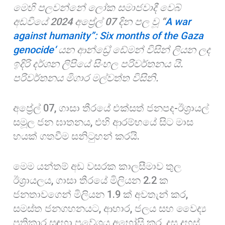
මෙහි පලවන්නේ ලෝක සමාජවාදී වෙබ්
o
A
r
අඩවියේ 2024 අප්‍රේල් 07 දින පල වූ “
A war
k
p
e
against humanity”: Six months of the Gaza
p
genocide‘
යන ආන්ඩ්‍රේ ඩේමන් විසින් ලියන ලද
ඉදිරි දර්ශන ලිපියේ සිංහල පරිවර්තනය යි.
පරිවර්තනය මිගාර මල්වත්ත විසිනි.
අප්‍රේල් 07, ගාසා තීරයේ එක්සත් ජනපද-ඊශ්‍රායල්
සමූල ජන ඝාතනය, එහි ආරම්භයේ සිට මාස
හයක් ගතවීම සනිටුහන් කරයි.
මෙම යන්තම් අඩ වසරක කාලසීමාව තුල
ඊශ්‍රායලය, ගාසා තීරයේ මිලියන 2.2 ක
ජනතාවගෙන් මිලියන 1.9 ක් අවතැන් කර,
සමස්ත ජනගහනයට, ආහාර, ජලය සහ වෛද්‍ය
ප්‍රතිකාර සඳහා ප්‍රවේශය අහෝසි කර, දස දහස්