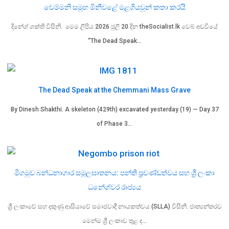
චෙම්මනි සමූහ මිනීවළේ මළගියවුන් කතා කරයි
දිනේශ් ශක්ති විසිනි. මෙම ලිපිය 2026 ජුලි 20 දින theSocialist.lk වෙබ් අඩවියේ
“The Dead Speak…
The Dead Speak at the Chemmani Mass Grave
By Dinesh Shakthi. A skeleton (429th) excavated yesterday (19) — Day 37
of Phase 3…
මීගමුව බන්ධනාගාර සමූලඝාතනය: පන්ති ප්‍රචණ්ඩත්වය සහ ශ්‍රී ලංකා
ධනේශ්වර රාජ්‍යය
ශ්‍රී ලංකාවේ සහ දකුණු ආසියාවේ සමාජවාදී නායකත්වය (SLLA) විසිනි. ජාත්‍යන්තරව
මෙන්ම ශ්‍රී ලංකාව තුළ ද…