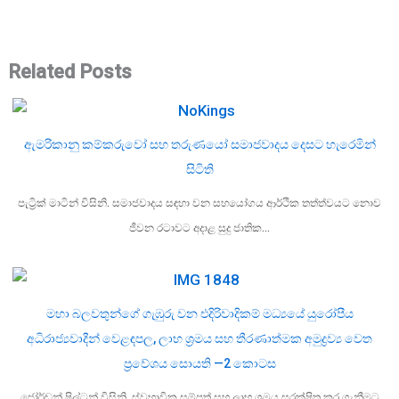
Related Posts
ඇමරිකානු කම්කරුවෝ සහ තරුණයෝ සමාජවාදය දෙසට හැරෙමින්
සිටිති
පැට්‍රික් මාටින් විසිනි. සමාජවාදය සඳහා වන සහයෝගය ආර්ථික තත්ත්වයට නොව
ජීවන රටාවට අදාළ සුදු ජාතික…
මහා බලවතුන්ගේ ගැඹුරු වන එදිරිවාදිකම් මධ්‍යයේ යුරෝපීය
අධිරාජ්‍යවාදීන් වෙළඳපල, ලාභ ශ්‍රමය සහ තීරණාත්මක අමුද්‍රව්‍ය වෙත
ප්‍රවේශය සොයති —2 කොටස
ජෝර්ඩන් ෂිල්ටන් විසිනි. ස්වභාවික සම්පත් සහ ලාභ ශ්‍රමය සුරක්ෂිත කර ගැනීමට