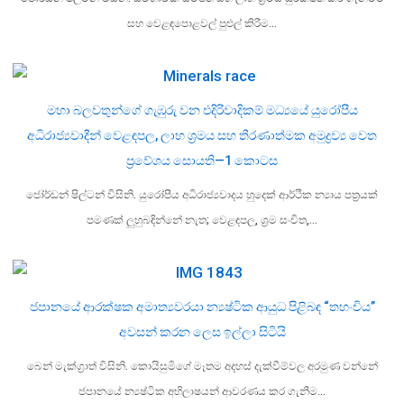
සහ වෙළඳපොළවල් පුළුල් කිරීම…
මහා බලවතුන්ගේ ගැඹුරු වන එදිරිවාදිකම් මධ්‍යයේ යුරෝපීය
අධිරාජ්‍යවාදීන් වෙළඳපල, ලාභ ශ්‍රමය සහ තීරණාත්මක අමුද්‍රව්‍ය වෙත
ප්‍රවේශය සොයති—1 කොටස
ජෝර්ඩන් ෂිල්ටන් විසිනි. යුරෝපීය අධිරාජ්‍යවාදය හුදෙක් ආර්ථික න්‍යාය පත්‍රයක්
පමණක් ලුහුබඳින්නේ නැත; වෙළඳපල, ශ්‍රම සංචිත,…
ජපානයේ ආරක්ෂක අමාත්‍යවරයා න්‍යෂ්ටික ආයුධ පිළිබඳ “තහංචිය”
අවසන් කරන ලෙස ඉල්ලා සිටියි
බෙන් මැක්ග්‍රාත් විසිනි. කොයිසුමිගේ මෑතම අදහස් දැක්වීම්වල අරමුණ වන්නේ
ජපානයේ න්‍යෂ්ටික අභිලාෂයන් ආවරණය කර ගැනීම…