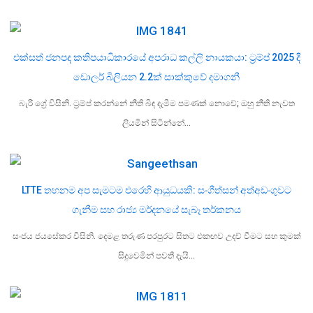
එක්සත් ජනපද කතිපයාධිකාරයේ අපරාධ කල්ලි නායකයා: ට්‍රම්ප් 2025 දී
ඩොලර් බිලියන 2.2ක් සාක්කුවේ දමාගනී
බැරී ග්‍රේ විසිනි. ට්‍රම්ප් කරන්නේ නීති බිඳ දැමීම පමණක් නොවේ; ඔහු නීති නැවත
ලියමින් සිටින්නේ…
LTTE තහනම අප සැමටම එරෙහි ආයුධයකි: සංගීත්සන් අත්අඩංගුවට
ගැනීම සහ රාජ්‍ය මර්දනයේ සැබෑ තර්කනය
සංජය ජයසේකර විසිනි. දෙමළ තරුණ පරපුරට සිතට එකඟව උදව් වීමට සහ කුමක්
සිදුවෙමින් පවතී දැයි…