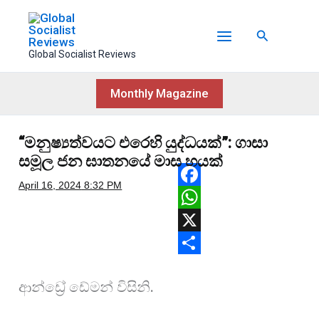
Skip
to
Search
content
Global Socialist Reviews
Monthly Magazine
“මනුෂ්‍යත්වයට එරෙහි යුද්ධයක්”: ගාසා
සමූල ජන ඝාතනයේ මාස හයක්
April 16, 2024
8:32 PM
F
a
W
c
h
X
e
a
S
ආන්ඩ්‍රේ ඩේමන් විසිනි.
b
t
h
o
s
a