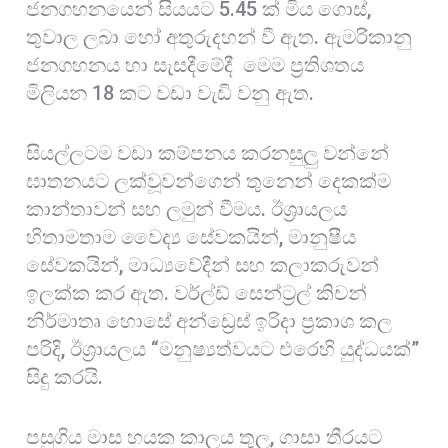
ජනගහනයෙන් සියයට 5.45 ක් මිය ගොස්,
තුවාල ලබා හෝ අතුරුදහන් වී ඇත. ඇමරිකානු
ජනගහනය හා සැසදීමේදී මෙම ප්‍රතිශතය
මිලියන 18 කට වඩා වැඩි වනු ඇත.
සියල්ලටම වඩා කම්පනය කරනසුලු වන්නේ
ඝාතනයට ලක්වූවන්ගෙන් තුනෙන් දෙකක්ම
කාන්තාවන් සහ ලමුන් වීමය. ඊශ්‍රායලය
හිතාමතාම වෛද්‍ය සේවකයින්, මානුෂීය
සේවකයින්, මාධ්‍යවේදීන් සහ කලාකරුවන්
ඉලක්ක කර ඇත. වර්ල්ඩ් සෙන්ට්‍රල් කිචන්
නිර්මාතෘ හොසේ අන්ඩ්‍රෙස් ඉරිදා ප්‍රකාශ කල
පරිදි, ඊශ්‍රායලය “මනුෂ්‍යත්වයට එරෙහි යුද්ධයක්”
සිදු කරයි.
පසුගිය මාස හයක කාලය තුල, ගාසා තීරයට