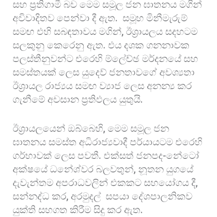
සහ ප්‍රතිගාමී බව මෙම සමූල ජන ඝාතනය මගින්
අවිවාදිතව පෙන්වා දී ඇත. සමූහ මිනීමැරුම්
සමඟ එහි සබඳතාවය මගින්, ඊශ්‍රායලය සදහටම
සලකුනු කෙරෙනු ඇත. එය දශක ගනනාවක
පලස්තීනුවන්ට එරෙහි ම්ලේච්ඡ මර්දනයේ සහ
සමස්තයක් ලෙස යුදෙව් ජනතාවගේ අවශ්‍යතා
ඊශ්‍රායල රාජ්‍යය සමඟ ව්‍යාජ ලෙස අනන්‍ය කර
ගැනීමේ අවසාන ප්‍රතිඵලය යුතුයි.
ඊශ්‍රායලයෙන් ඔබ්බෙහි, මෙම සමූල ජන
ඝාතනය සමස්ත අධිරාජ්‍යවාදී පර්යායටම එරෙහි
ගර්භාවක් ලෙස පවතී. එක්සත් ජනපද-නේටෝ
අක්ෂයේ ධනේශ්වර බලවතුන්, නූතන යුගයේ
දැවැන්තම අපරාධවලින් එකකට සහයෝගය දී,
සන්නද්ධ කර, අරමුදල් සපයා දේශපාලනිකව
යුක්ති සහගත කිරීම සිදු කර ඇත.