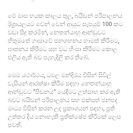
මේ මාස හයක කාලය තුල, බයිඩන් පරිපාලනය
ඊශ්‍රායලයට වෙන් වෙන් ආයුධ සැපයුම් 100 කට
වඩා සිදු කරමින්, නෙතන්යාහු ආන්ඩුවට
හිතුමතේ ගාසාවේ ජනගහනය හාමත් කිරීමට,
ඝාතනය කිරීමට සහ වධ හිංසා කිරීමට කොල
එලිය ඇති බව පැහැදිලි කර තිබේ.
මෙම යථාර්ථය, ධවල මන්දිරය විසින් සිවිල්
වැසියන් ආරක්ෂා කිරීම සඳහා නෙතන්යාහු
ආන්ඩුවට “පීඩනය” යෙදීමට උත්සාහ කර ඇති
බවට බයිඩන් පරිපාලනය සහ එක්සත් ජනපද
මාධ්‍ය විසින් කරන ලද ප්‍රකාශයන් සඳහා, ප්‍රති
උත්තර දිය නොහැකි ප්‍රතික්ෂේප කිරීමක් ලෙස
පවතී.