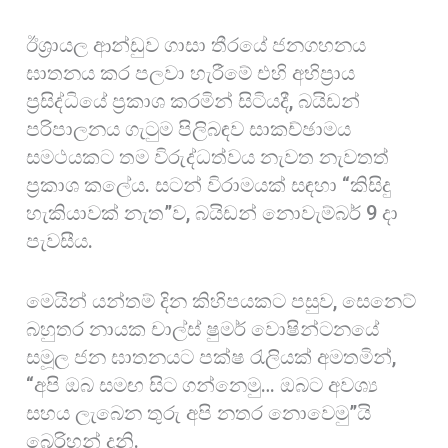
ඊශ්‍රායල ආන්ඩුව ගාසා තීරයේ ජනගහනය
ඝාතනය කර පලවා හැරීමේ එහි අභිප්‍රාය
ප්‍රසිද්ධියේ ප්‍රකාශ කරමින් සිටියදී, බයිඩන්
පරිපාලනය ගැටුම පිලිබඳව සාකච්ඡාමය
සමථයකට තම විරුද්ධත්වය නැවත නැවතත්
ප්‍රකාශ කලේය. සටන් විරාමයක් සඳහා “කිසිදු
හැකියාවක් නැත”ව, බයිඩන් නොවැම්බර් 9 දා
පැවසීය.
මෙයින් යන්තම් දින කිහිපයකට පසුව, සෙනෙට්
බහුතර නායක චාල්ස් ෂුමර් වොෂින්ටනයේ
සමූල ජන ඝාතනයට පක්ෂ රැලියක් අමතමින්,
“අපි ඔබ සමඟ සිට ගන්නෙමු… ඔබට අවශ්‍ය
සහය ලැබෙන තුරු අපි නතර නොවෙමු”යි
බෙරිහන් දුනි.