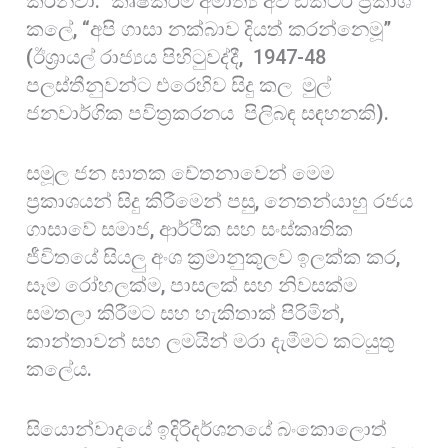
කරනවා.” කෘෂිකර්ම අමාත්‍ය අවි ඩික්ටර් ප්‍රකාශ
කලේ, “අපි ගාසා නක්බාව දියත් කරන්නෙමූ”
(ඊශ්‍රායල් රාජ්‍යය පිහිටුවද්දී, 1947-48
පලස්තීනුවන්ට එරෙහිව සිදු කල මුල්
ජනවාර්ගික පවිත්‍රකරනය පිලිබඳ සඳහනකි).
සමූල ජන ඝාතක චේතනාවෙන් මෙම
ප්‍රකාශයන් සිදු කිරීමෙන් පසු, නෙතන්යාහු රජය
ගාසාවේ සමාජ, ආර්ථික සහ සංස්කෘතික
ජීවිතයේ සියලු අංශ ක්‍රමානුකූලව ඉලක්ක කර,
සෑම රෝහලක්ම, පාසලක් සහ නිවසක්ම
සමතලා කිරීමට සහ හැකිතාක් පිරිමින්,
කාන්තාවන් සහ ලමයින් මරා දැමීමට කටයුතු
කලේය.
සියොන්වාදයේ ඉදිරිදර්ශනයේ බංකොලොත්