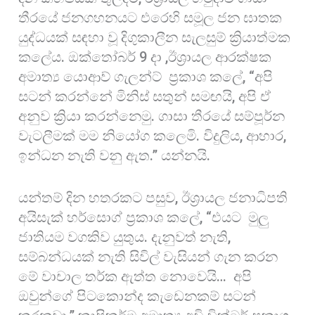
තීරයේ ජනගහනයට එරෙහි සමූල ජන ඝාතක
යුද්ධයක් සඳහා වූ දිගුකාලීන සැලසුම් ක්‍රියාත්මක
කලේය. ඔක්තෝබර් 9 දා ,ඊශ්‍රායල ආරක්ෂක
අමාත්‍ය යොආව් ගැලන්ට් ප්‍රකාශ කලේ, “අපි
සටන් කරන්නේ මිනිස් සතුන් සමඟයි, අපි ඒ
අනුව ක්‍රියා කරන්නෙමු. ගාසා තීරයේ සම්පූර්න
වැටලීමක් මම නියෝග කලෙමි. විදුලිය, ආහාර,
ඉන්ධන නැති වනු ඇත.” යන්නයි.
යන්තම් දින හතරකට පසුව, ඊශ්‍රායල ජනාධිපති
අයිසැක් හර්සොග් ප්‍රකාශ කලේ, “එයට මුලු
ජාතියම වගකිව යුතුය. දැනුවත් නැති,
සම්බන්ධයක් නැති සිවිල් වැසියන් ගැන කරන
මේ වාචාල තර්ක ඇත්ත නොවෙයි… අපි
ඔවුන්ගේ පිටකොන්ද කැඩෙනකම් සටන්