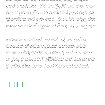
අපරාධකරුවන් බව හෙලිදරව් කර ඇත. එය
ලොව පුරා පැතිර යන කෝපයේ උදම් රැල්ලක්
ක්‍රියාත්මක කර ඇති අතර , එය මෙම සමූල ජන
ඝාතනයට වගකිවයුත්තන් පිස දා ගලා යනු ඇත.
කර්තව්‍යය වන්නේ, තවමත් දේශපාලනික
වශයෙන් නිශ්චිත හැඩයක් නොගත් මෙම
වැඩෙන විරුද්ධත්වය, කම්කරු පන්තිය වෙත
නැඹුරු වූ සමාජවාදී ඉදිරිදර්ශනයක් මත පදනම්
වූ සවිඥානික ව්‍යාපාරයක් බවට පත් කිරීමයි.