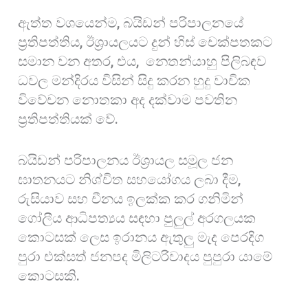
ඇත්ත වශයෙන්ම, බයිඩන් පරිපාලනයේ
ප්‍රතිපත්තිය, ඊශ්‍රායලයට දුන් හිස් චෙක්පතකට
සමාන වන අතර, එය, නෙතන්යාහු පිලිබඳව
ධවල මන්දිරය විසින් සිදු කරන හුදු වාචික
විවේචන නොතකා අද දක්වාම පවතින
ප්‍රතිපත්තියක් වේ.
බයිඩන් පරිපාලනය ඊශ්‍රායල සමූල ජන
ඝාතනයට නිශ්චිත සහයෝගය ලබා දීම,
රුසියාව සහ චීනය ඉලක්ක කර ගනිමින්
ගෝලීය ආධිපත්‍යය සඳහා පුලුල් අරගලයක
කොටසක් ලෙස ඉරානය ඇතුලු මැද පෙරදිග
පුරා එක්සත් ජනපද මිලිටරිවාදය පුපුරා යාමේ
කොටසකි.