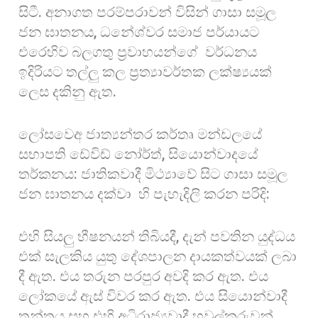
සිටී. අනාගත පරම්පරාවන් විසින් ගාසා සමූල
ජන ඝාතනය, ධනේශ්වර සමාජ පර්යායට
එරෙහිව බලගතු ප්‍රවාහයන්ගේ වර්ධනය
ඉදිරියට තල්ලු කල ප්‍රත්‍යාවර්තක ලක්ෂ්‍යයක්
ලෙස දකිනු ඇත.
ලෝසවෙඅ ජාත්‍යන්තර කර්තෘ මන්ඩලයේ
සභාපති ඩේවිඩ් නෝර්ත්, සියොන්වාදයේ
තර්කනය: ජාතිකවාදී මිථ්‍යාවේ සිට ගාසා සමූල
ජන ඝාතනය දක්වා හි පැහැදිලි කරන පරිදි:
එහි සියලු භීෂනයන් තිබියදී, දැන් පවතින යුද්ධය
එක් සැලකිය යුතු දේශපාලන දායකත්වයක් ලබා
දී ඇත. එය තරුන පරපුර අවදි කර ඇත. එය
ලෝකයේ ඇස් විවර කර ඇත. එය සියොන්වාදී
තන්ත්‍රය සහ එහි අධිරාජ්‍යවාදී හවුල්කරුවන්