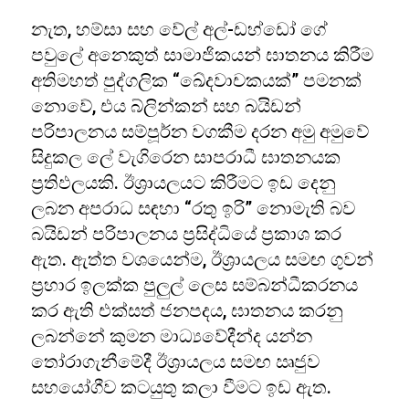
නැත, හම්සා සහ වේල් අල්-ඩහ්ඩෝ ගේ
පවුලේ අනෙකුත් සාමාජිකයන් ඝාතනය කිරීම
අතිමහත් පුද්ගලික “ඛේදවාචකයක්” පමනක්
නොවේ, එය බ්ලින්කන් සහ බයිඩන්
පරිපාලනය සම්පූර්න වගකීම දරන අමු අමුවේ
සිදුකල ලේ වැගිරෙන සාපරාධී ඝාතනයක
ප්‍රතිඵලයකි. ඊශ්‍රායලයට කිරීමට ඉඩ දෙනු
ලබන අපරාධ සඳහා “රතු ඉරි” නොමැති බව
බයිඩන් පරිපාලනය ප්‍රසිද්ධියේ ප්‍රකාශ කර
ඇත. ඇත්ත වශයෙන්ම, ඊශ්‍රායලය සමඟ ගුවන්
ප්‍රහාර ඉලක්ක පුලුල් ලෙස සම්බන්ධීකරනය
කර ඇති එක්සත් ජනපදය, ඝාතනය කරනු
ලබන්නේ කුමන මාධ්‍යවේදීන්ද යන්න
තෝරාගැනීමේදී ඊශ්‍රායලය සමඟ ඍජුව
සහයෝගීව කටයුතු කලා වීමට ඉඩ ඇත.