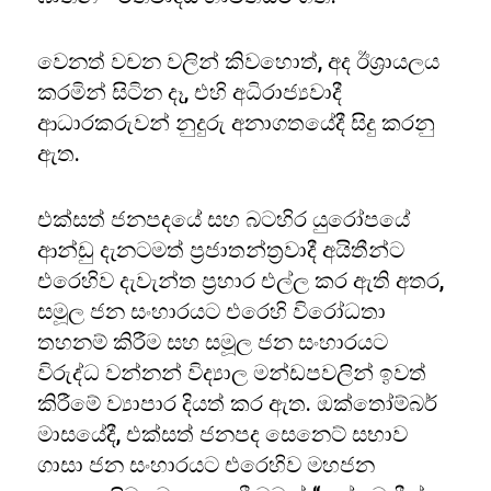
වෙනත් වචන වලින් කිවහොත්, අද ඊශ්‍රායලය
කරමින් සිටින දෑ, එහි අධිරාජ්‍යවාදී
ආධාරකරුවන් නුදුරු අනාගතයේදී සිදු කරනු
ඇත.
එක්සත් ජනපදයේ සහ බටහිර යුරෝපයේ
ආන්ඩු දැනටමත් ප්‍රජාතන්ත්‍රවාදී අයිතීන්ට
එරෙහිව දැවැන්ත ප්‍රහාර එල්ල කර ඇති අතර,
සමූල ජන සංහාරයට එරෙහි විරෝධතා
තහනම් කිරීම සහ සමූල ජන සංහාරයට
විරුද්ධ වන්නන් විද්‍යාල මන්ඩපවලින් ඉවත්
කිරීමේ ව්‍යාපාර දියත් කර ඇත. ඔක්තෝම්බර්
මාසයේදී, එක්සත් ජනපද සෙනෙට් සභාව
ගාසා ජන සංහාරයට එරෙහිව මහජන