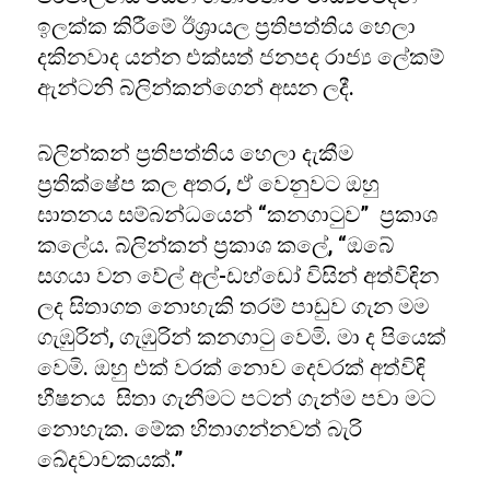
ඉලක්ක කිරීමේ ඊශ්‍රායල ප්‍රතිපත්තිය හෙලා
දකිනවාද යන්න එක්සත් ජනපද රාජ්‍ය ලේකම්
ඇන්ටනි බ්ලින්කන්ගෙන් අසන ලදී.
බ්ලින්කන් ප්‍රතිපත්තිය හෙලා දැකීම
ප්‍රතික්ෂේප කල අතර, ඒ වෙනුවට ඔහු
ඝාතනය සම්බන්ධයෙන් “කනගාටුව” ප්‍රකාශ
කලේය. බ්ලින්කන් ප්‍රකාශ කලේ, “ඔබේ
සගයා වන වේල් අල්-ඩහ්ඩෝ විසින් අත්විඳින
ලද සිතාගත නොහැකි තරම් පාඩුව ගැන මම
ගැඹුරින්, ගැඹුරින් කනගාටු වෙමි. මා ද පියෙක්
වෙමි. ඔහු එක් වරක් නොව දෙවරක් අත්විඳි
භීෂනය සිතා ගැනීමට පටන් ගැන්ම පවා මට
නොහැක. මේක හිතාගන්නවත් බැරි
ඛේදවාචකයක්.”