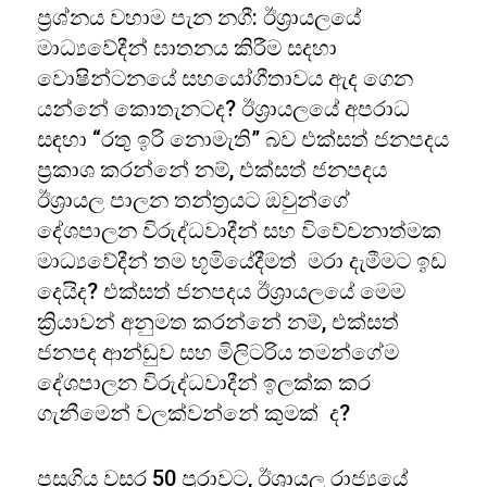
ප්‍රශ්නය වහාම පැන නගී: ඊශ්‍රායලයේ
මාධ්‍යවේදීන් ඝාතනය කිරීම සදහා
වොෂින්ටනයේ සහයෝගීතාවය ඇද ගෙන
යන්නේ කොතැනටද? ඊශ්‍රායලයේ අපරාධ
සඳහා “රතු ඉරි නොමැති” බව එක්සත් ජනපදය
ප්‍රකාශ කරන්නේ නම්, එක්සත් ජනපදය
ඊශ්‍රායල පාලන තන්ත්‍රයට ඔවුන්ගේ
දේශපාලන විරුද්ධවාදීන් සහ විවේචනාත්මක
මාධ්‍යවේදීන් තම භූමියේදීමත් මරා දැමීමට ඉඩ
දෙයිද? එක්සත් ජනපදය ඊශ්‍රායලයේ මෙම
ක්‍රියාවන් අනුමත කරන්නේ නම්, එක්සත්
ජනපද ආන්ඩුව සහ මිලිටරිය තමන්ගේම
දේශපාලන විරුද්ධවාදීන් ඉලක්ක කර
ගැනීමෙන් වලක්වන්නේ කුමක් ද?
පසුගිය වසර 50 පුරාවට, ඊශ්‍රායල රාජ්‍යයේ