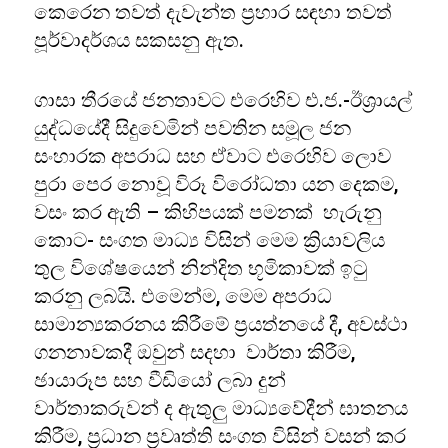
කෙරෙන තවත් දැවැන්ත ප්‍රහාර සඳහා තවත්
පූර්වාදර්ශය සකසනු ඇත.
ගාසා තීරයේ ජනතාවට එරෙහිව එ.ජ.-ඊශ්‍රායල්
යුද්ධයේදී සිදුවෙමින් පවතින සමූල ජන
සංහාරක අපරාධ සහ ඒවාට එරෙහිව ලොව
පුරා පෙර නොවූ විරූ විරෝධතා යන දෙකම,
වසං කර ඇති – කිහිපයක් පමනක් හැරුනු
කොට- සංගත මාධ්‍ය විසින් මෙම ක්‍රියාවලිය
තුල විශේෂයෙන් නින්දිත භූමිකාවක් ඉටු
කරනු ලබයි. එමෙන්ම, මෙම අපරාධ
සාමාන්‍යකරනය කිරීමේ ප්‍රයත්නයේ දී, අවස්ථා
ගනනාවකදී ඔවුන් සදහා වාර්තා කිරීම,
ඡායාරූප සහ වීඩියෝ ලබා දුන්
වාර්තාකරුවන් ද ඇතුලු මාධ්‍යවේදීන් ඝාතනය
කිරීම, ප්‍රධාන ප්‍රවෘත්ති සංගත විසින් වසන් කර