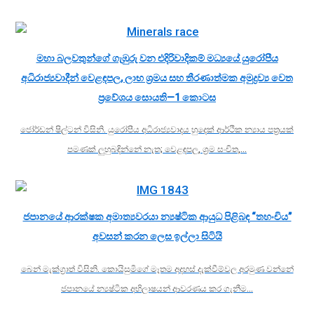
මහා බලවතුන්ගේ ගැඹුරු වන එදිරිවාදිකම් මධ්‍යයේ යුරෝපීය
අධිරාජ්‍යවාදීන් වෙළඳපල, ලාභ ශ්‍රමය සහ තීරණාත්මක අමුද්‍රව්‍ය වෙත
ප්‍රවේශය සොයති—1 කොටස
ජෝර්ඩන් ෂිල්ටන් විසිනි. යුරෝපීය අධිරාජ්‍යවාදය හුදෙක් ආර්ථික න්‍යාය පත්‍රයක්
පමණක් ලුහුබඳින්නේ නැත; වෙළඳපල, ශ්‍රම සංචිත,…
ජපානයේ ආරක්ෂක අමාත්‍යවරයා න්‍යෂ්ටික ආයුධ පිළිබඳ “තහංචිය”
අවසන් කරන ලෙස ඉල්ලා සිටියි
බෙන් මැක්ග්‍රාත් විසිනි. කොයිසුමිගේ මෑතම අදහස් දැක්වීම්වල අරමුණ වන්නේ
ජපානයේ න්‍යෂ්ටික අභිලාෂයන් ආවරණය කර ගැනීම…