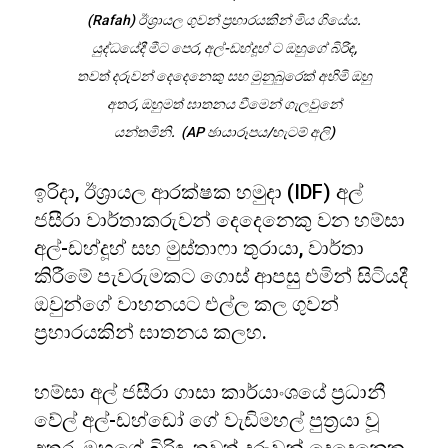
(Rafah) ඊශ්‍රායල ගුවන් ප්‍රහාරයකින් මිය ගියේය.
යුද්ධයේදී මීට පෙර, අල්-ඩහ්දූහ් ට ඔහුගේ බිරිඳ,
තවත් දරුවන් දෙදෙනෙකු සහ මුනුබුරෙක් අහිමි ඔහු
අතර, ඔහුමත් ඝාතනය වීමෙන් ගැලවුනේ
යන්තමිනි. (AP ඡායාරූපය/හැටම් අලි)
ඉරිදා, ඊශ්‍රායල ආරක්ෂක හමුදා (IDF) අල්
ජසීරා වාර්තාකරුවන් දෙදෙනෙකු වන හම්සා
අල්-ඩහ්දූහ් සහ මුස්තාෆා තුරායා, වාර්තා
කිරීමේ පැවරුමකට ගොස් ආපසු එමින් සිටියදී
ඔවුන්ගේ වාහනයට එල්ල කල ගුවන්
ප්‍රහාරයකින් ඝාතනය කලහ.
හම්සා අල් ජසීරා ගාසා කාර්යාංශයේ ප්‍රධානී
වේල් අල්-ඩහ්ඩෝ ගේ වැඩිමහල් පුත්‍රයා වූ