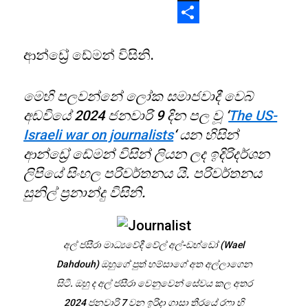
X
Share
ආන්ඩ්‍රේ ඩේමන් විසිනි.
මෙහි පලවන්නේ ලෝක සමාජවාදී වෙබ්
අඩවියේ 2024 ජනවාරි 9 දින පල වූ ‘
The US-
Israeli war on journalists
‘ යන හිසින්
ආන්ඩ්‍රේ ඩේමන් විසින් ලියන ලද ඉදිරිදර්ශන
ලිපියේ සිංහල පරිවර්තනය යි. පරිවර්තනය
සුනිල් ප්‍රනාන්දු විසිනි.
අල් ජසීරා මාධ්‍යවේදී වේල් අල්-ඩහ්ඩෝ (Wael
Dahdouh) ඔහුගේ පුත් හම්සාගේ අත අල්ලාගෙන
සිටී. ඔහු ද අල් ජසීරා වෙනුවෙන් සේවය කල අතර
2024 ජනවාරි 7 වන ඉරිදා ගාසා තීරයේ ර‌ෆා හි