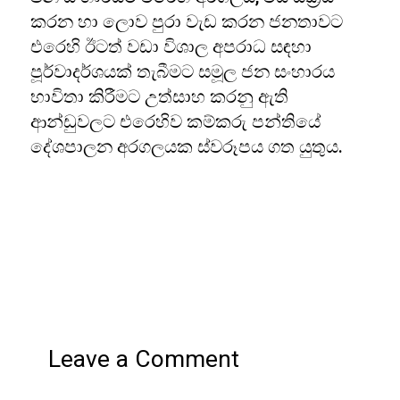
කරන හා ලොව පුරා වැඩ කරන ජනතාවට
එරෙහි ඊටත් වඩා විශාල අපරාධ සඳහා
පූර්වාදර්ශයක් තැබීමට සමූල ජන සංහාරය
භාවිතා කිරීමට උත්සාහ කරනු ඇති
ආන්ඩුවලට එරෙහිව කම්කරු පන්තියේ
දේශපාලන අරගලයක ස්වරූපය ගත යුතුය.
Leave a Comment