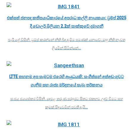
එක්සත් ජනපද කතිපයාධිකාරයේ අපරාධ කල්ලි නායකයා: ට්‍රම්ප් 2025
දී ඩොලර් බිලියන 2.2ක් සාක්කුවේ දමාගනී
බැරී ග්‍රේ විසිනි. ට්‍රම්ප් කරන්නේ නීති බිඳ දැමීම පමණක් නොවේ; ඔහු නීති නැවත
ලියමින් සිටින්නේ…
LTTE තහනම අප සැමටම එරෙහි ආයුධයකි: සංගීත්සන් අත්අඩංගුවට
ගැනීම සහ රාජ්‍ය මර්දනයේ සැබෑ තර්කනය
සංජය ජයසේකර විසිනි. දෙමළ තරුණ පරපුරට සිතට එකඟව උදව් වීමට සහ
කුමක් සිදුවෙමින් පවතී දැයි…