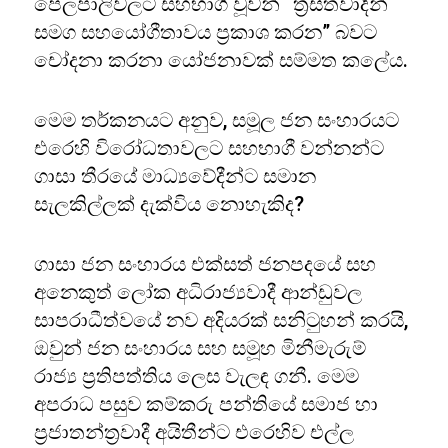
පෙලපාලිවලට සහභාගී වූවන් “ත්‍රස්තවාදීන්
සමග සහයෝගීතාවය ප්‍රකාශ කරන” බවට
චෝදනා කරනා යෝජනාවක් සම්මත කලේය.
මෙම තර්කනයට අනුව, සමූල ජන සංහාරයට
එරෙහි විරෝධතාවලට සහභාගී වන්නන්ට
ගාසා තීරයේ මාධ්‍යවේදීන්ට සමාන
සැලකිල්ලක් දැක්විය නොහැකිද?
ගාසා ජන සංහාරය එක්සත් ජනපදයේ සහ
අනෙකුත් ලෝක අධිරාජ්‍යවාදී ආන්ඩුවල
සාපරාධීත්වයේ නව අදියරක් සනිටුහන් කරයි,
ඔවුන් ජන සංහාරය සහ සමූහ මිනීමැරුම්
රාජ්‍ය ප්‍රතිපත්තිය ලෙස වැලඳ ගනී. මෙම
අපරාධ පසුව කම්කරු පන්තියේ සමාජ හා
ප්‍රජාතන්ත්‍රවාදී අයිතීන්ට එරෙහිව එල්ල