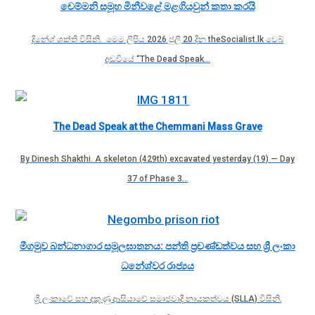
චෙම්මනි සමූහ මිනීවළේ මළගියවුන් කතා කරයි
දිනේශ් ශක්ති විසිනි. මෙම ලිපිය 2026 ජුලි 20 දින theSocialist.lk වෙබ්
අඩවියේ “The Dead Speak…
The Dead Speak at the Chemmani Mass Grave
By Dinesh Shakthi. A skeleton (429th) excavated yesterday (19) — Day
37 of Phase 3…
මීගමුව බන්ධනාගාර සමූලඝාතනය: පන්ති ප්‍රචණ්ඩත්වය සහ ශ්‍රී ලංකා
ධනේශ්වර රාජ්‍යය
ශ්‍රී ලංකාවේ සහ දකුණු ආසියාවේ සමාජවාදී නායකත්වය (SLLA) විසිනි.