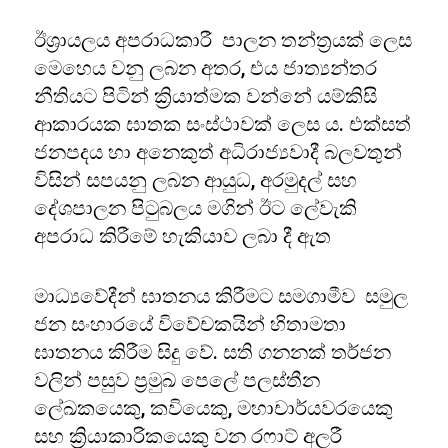
ඊශ්‍රායලය අපරාධකාරී පාලන තන්ත්‍රයක් ලෙස
මෙහෙය වනු ලබන අතර, එය ජාත්‍යන්තර
නීතියට පිටින් ක්‍රියාත්මක වන්නේ යම්කිසි
ආකාරයක ඝාතක සංස්ථාවක් ලෙස ය. එක්සත්
ජනපදය හා අනෙකුත් අධිරාජ්‍යවාදී බලවතුන්
විසින් සපයනු ලබන ආයුධ, අරමුදල් සහ
දේශපාලන පිටුබලය මගින් ඊට ලේවැකි
අපරාධ කිරීමේ හැකියාව ලබා දී ඇත
මාධ්‍යවේදීන් ඝාතනය කිරීමට සමගාමීව සමුල
ජන සංහාරයේ විවේචකයින් හිතාමතා
ඝාතනය කිරීම සිදු වේ. සති ගනනක් තර්ජන
වලින් පසුව ප්‍රමුඛ පෙලේ පලස්තීන
ලේඛකයෙකු, කවියෙකු, මහාචාර්යවරයෙකු
සහ ක්‍රියාකාරිකයෙකු වන රෆාට් අලරී