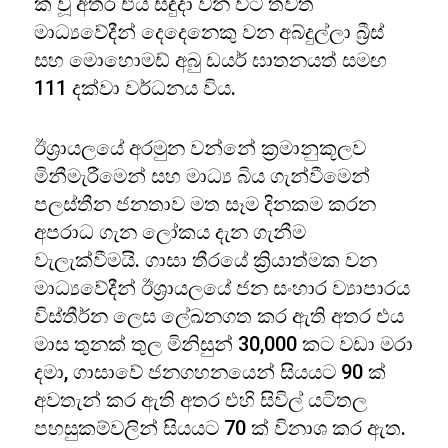
ක් වූ අතර එය සඳුදා වන විට තවත්
මාධ්‍යවේදීන් දෙදෙනෙකු වන අබ්දුල්ලා බ්‍රීස්
සහ මොහොමඩ් අබු ඩයර් ඝාතනයත් සමඟ
111 දක්වා වර්ධනය විය.
ඊශ්‍රායලයේ අරමුන වන්නේ ක්‍රමානුකූලව
මිනීමැරීමෙන් සහ මාධ්‍ය බිය ගැන්වීමෙන්
පලස්තීන ජනතාව මත සෑම දිනකම කරන
අපරාධ ගැන ලෝකය දැන ගැනීම
වැලැක්වීමයි. ගාසා තීරයේ ක්‍රියාත්මක වන
මාධ්‍යවේදීන් ඊශ්‍රායලයේ ජන සංහාර ව්‍යාපාරය
විස්තීර්න ලෙස ලේඛනගත කර ඇති අතර එය
මාස තුනක් තුල මිනිසුන් 30,000 කට වඩා මරා
දමා, ගාසාවේ ජනගහනයෙන් සියයට 90 ක්
අවතැන් කර ඇති අතර එහි සිවිල් යටිතල
පහසුකම්වලින් සියයට 70 ක් විනාශ කර ඇත.