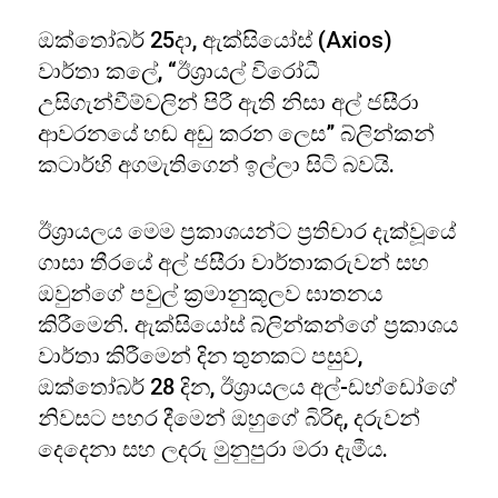
ඔක්‌තෝබර් 25දා, ඇක්සියෝස්‌ (Axios)
වාර්තා කලේ, “ඊශ්‍රායල් විරෝධී
උසිගැන්වීම්වලින් පිරී ඇති නිසා අල් ජසීරා
ආවරනයේ හඬ අඩු කරන ලෙස” බ්ලින්කන්
කටාර්හි අගමැතිගෙන් ඉල්ලා සිටි බවයි.
ඊශ්‍රායලය මෙම ප්‍රකාශයන්ට ප්‍රතිචාර දැක්වූයේ
ගාසා තීරයේ අල් ජසීරා වාර්තාකරුවන් සහ
ඔවුන්ගේ පවුල් ක්‍රමානුකූලව ඝාතනය
කිරීමෙනි. ඇක්සියෝස් බ්ලින්කන්ගේ ප්‍රකාශය
වාර්තා කිරීමෙන් දින තුනකට පසුව,
ඔක්තෝබර් 28 දින, ඊශ්‍රායලය අල්-ඩහ්ඩෝගේ
නිවසට පහර දීමෙන් ඔහුගේ බිරිඳ, දරුවන්
දෙදෙනා සහ ලදරු මුනුපුරා මරා දැමීය.