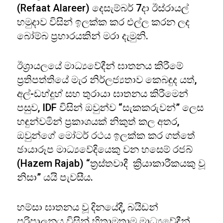
(Refaat Alareer) දෙසැම්බර් 7දා ඊස්රායල්
හමුදාව විසින් ඉලක්ක කර එල්ල කරන ලද
බෝම්බ ප්‍රහාරයකින් මරා දැමුනි.
ඊශ්‍රායලයේ මාධ්‍යවේදීන් ඝාතනය කිරීමේ
ප්‍රතිපත්තියේ මැර නිර්ලජ්‍යතාව කෙබඳුද යත්,
අල්-ඩහ්දූහ් සහ තුරායා ඝාතනය කිරීමෙන්
පසුව, IDF විසින් ඔවුන්ව “සැකකරුවන්” ලෙස
හඳුන්වමින් ප්‍රකාශයක් නිකුත් කල අතර,
ඔවුන්ගේ මෝටර් රථය ඉලක්ක කර ගත්තේ
ඡායාරූප මාධ්‍යවේදියෙකු වන හසෙම් රජබ්
(Hazem Rajab) “ත්‍රස්තවාදී ක්‍රියාකාරීකයකු වූ
නිසා” යයි පැවසීය.
හම්සා ඝාතනය වූ දිනයේදී, බයිඩන්
පරිපාලනය විසින් හිතාමතාම මාධ්‍යවේදීන්