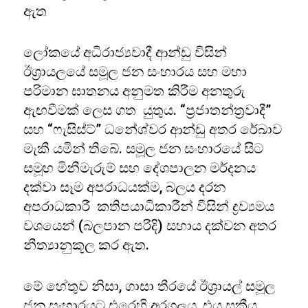
ඇත
ලෝකයේ අධිරාජ්‍යවාදී ආන්ඩු විසින්
ඊශ්‍රායලයේ සමූල ජන සංහාරය සහ මහා
පරිමාන ඝාතනය අනුමත කිරීම අනතුරු
ඇඟවීමක් ලෙස ගත යුතුය. “ප්‍රජාතන්ත්‍රවාදී”
සහ “ෆැසිස්ට්” ධනේශ්වර ආන්ඩු අතර රේඛාව
මැකී යමින් තිබේ. සමූල ජන සංහාරයේ සිට
සමූහ මිනීමැරුම් සහ දේශපාලන මර්දනය
දක්වා සෑම අපරාධයක්ම, බලය දරන
අපරාධකාරී කතිපයාධිකාරීන් විසින් ද්‍රව්‍යමය
වශයෙන් (බලපාන පරිදි) සහාය දක්වන අතර
නීත්‍යානුකූල කර ඇත.
මේ හේතුව නිසා, ගාසා තීරයේ ඊශ්‍රායල් සමූල
ජන සංහාරයට එරෙහි අරගලය, එය සක්‍රීය