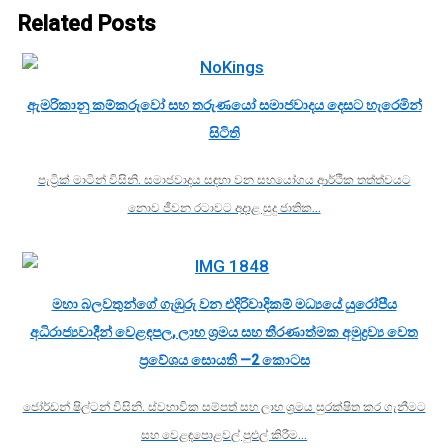
Related Posts
ඇමරිකානු කම්කරුවෝ සහ තරුණයෝ සමාජවාදය දෙසට හැරෙමින්
සිටිති
පැට්‍රික් මාටින් විසිනි. සමාජවාදය සඳහා වන සහයෝගය ආර්ථික තත්ත්වයට
නොව ජීවන රටාවට අදාළ සුදු ජාතික…
මහා බලවතුන්ගේ ගැඹුරු වන එදිරිවාදිකම් මධ්‍යයේ යුරෝපීය
අධිරාජ්‍යවාදීන් වෙළඳපල, ලාභ ශ්‍රමය සහ තීරණාත්මක අමුද්‍රව්‍ය වෙත
ප්‍රවේශය සොයති —2 කොටස
ජෝර්ඩන් ෂිල්ටන් විසිනි. ස්වභාවික සම්පත් සහ ලාභ ශ්‍රමය සුරක්ෂිත කර ගැනීමට
සහ වෙළඳපොළවල් පුළුල් කිරීම…