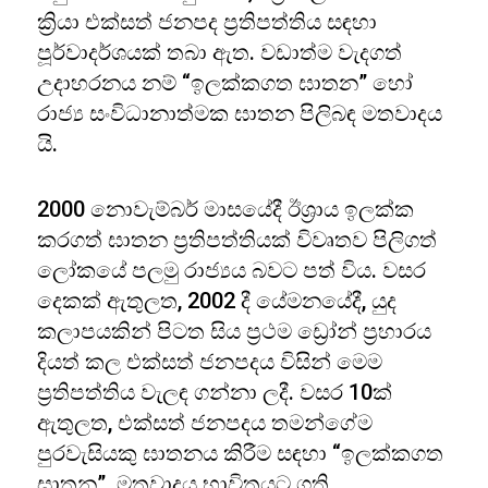
ක්‍රියා එක්සත් ජනපද ප්‍රතිපත්තිය සඳහා
පූර්වාදර්ශයක් තබා ඇත. වඩාත්ම වැදගත්
උදාහරනය නම් “ඉලක්කගත ඝාතන” හෝ
රාජ්‍ය සංවිධානාත්මක ඝාතන පිලිබඳ මතවාදය
යි.
2000 නොවැම්බර් මාසයේදී ඊශ්‍රාය ඉලක්ක
කරගත් ඝාතන ප්‍රතිපත්තියක් විවෘතව පිලිගත්
ලෝකයේ පලමු රාජ්‍යය බවට පත් විය. වසර
දෙකක් ඇතුලත, 2002 දී යේමනයේදී, යුද
කලාපයකින් පිටත සිය ප්‍රථම ඩ්‍රෝන් ප්‍රහාරය
දියත් කල එක්සත් ජනපදය විසින් මෙම
ප්‍රතිපත්තිය වැලඳ ගන්නා ලදී. වසර 10ක්
ඇතුලත, එක්සත් ජනපදය තමන්ගේම
පුරවැසියකු ඝාතනය කිරීම සඳහා “ඉලක්කගත
ඝාතන” මතවාදය භාවිතයට ගති.