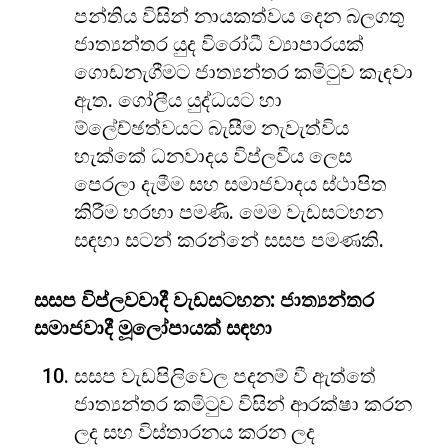
පන්තිය විසින් නායකත්වය දෙන බලගතු
ජාත්‍යන්තර යුද විරෝධී ව්‍යාපාරයක්
ගොඩනැගීමට ජාත්‍යන්තර කමිටුව කැඳවා
ඇත. ගෝලීය යුද්ධයට හා
ම්ලේච්ඡත්වයට බැසීම නැවැත්විය
හැක්කේ ධනවාදය විප්ලවීය ලෙස
පෙරලා දැමීම සහ සමාජවාදය ස්ථාපිත
කිරීම හරහා පමණි. මෙම වැඩසටහන
සඳහා සටන් කරන්නේ සසප පමණකි.
සසප විප්ලවවාදී වැඩසටහන: ජාත්‍යන්තර
සමාජවාදී මූලෝපායක් සඳහා
සසප වැඩපිලිවෙල පදනම් වී ඇත්තේ
ජාත්‍යන්තර කමිටුව විසින් ආරක්ෂා කරන
ලද සහ විස්තාරනය කරන ලද