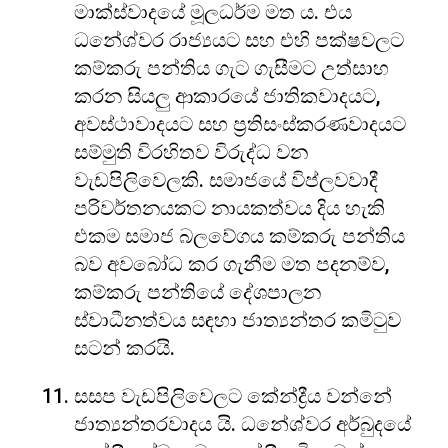
මාක්ස්වාදයේ මූලධර්ම මත ය. එය
ධනේශ්වර රාජ්‍යයට සහ එහි පක්ෂවලට
කම්කරු පන්තිය ගැට ගැසීමට උත්සාහ
කරන සියලු ආකාරයේ ජාතිකවාදයට,
අවස්ථාවාදයට සහ ප්‍රතිසංස්කරණවාදයට
සම්මුති විරහිතව විරුද්ධ වන
වැඩපිලිවෙලකි. සමාජයේ විප්ලවවාදී
පරිවර්තනයකට නායකත්වය දිය හැකි
එකම සමාජ බලවේගය කම්කරු පන්තිය
බව අවබෝධ කර ගැනීම මත පදනම්ව,
කම්කරු පන්තියේ දේශපාලන
ස්වාධීනත්වය සඳහා ජාත්‍යන්තර කමිටුව
සටන් කරයි.
සසප වැඩපිලිවෙලට කේන්ද්‍රීය වන්නේ
ජාත්‍යන්තරවාදය යි. ධනේශ්වර අර්බුදයේ