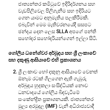
ජාත්‍යන්තර කමිටුවේ ඉදිරිදර්ශනය සහ
වැඩපිලිවෙල පිලිගැනීම සහ ඉදිරියට
ගෙන යාමට අනුමැතිය පලකිරීමකි.
එබැවින් මෙම මැතිවරනයේදී සසපට
ඡන්දය දෙන ලෙස SLLA අපගේ පන්ති
සහෝදර සහෝදරියන්ගෙන් ඉල්ලා සිටී.
ගෝලීය ධනේශ්වර අර්බුදය සහ ශ්‍රී ලංකාවේ
සහ දකුණු ආසියාවේ එහි ප්‍රකාශනය
ශ්‍රී ලංකාව හෝ දකුනු ආසියාවේ වෙනත්
ඕනෑම රටක් ගිලගෙන ඇති ගැඹුරු
අර්බුදය හුදකලා සංසිද්ධියක් නොව
ධනවාදයේ ගෝලීය බිඳවැටීමේ
සංකේන්ද්‍රිත ප්‍රකාශනයකි. ජාත්‍යන්තර
මුල්‍ය අරමුදල (IMF) වැනි අධිරාජ්‍යවාදී