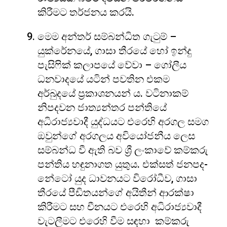
කිරීමට තර්ජනය කරයි.
මෙම අන්තර් සම්බන්ධිත ගැටුම් –
යුක්රේනයේ, ගාසා තීරයේ හෝ ඉන්දු
පැසිෆික් කලාපයේ වේවා – ගෝලීය
ධනවාදයේ යටින් පවතින එකම
අර්බුදයේ ප්‍රකාශනයන් ය. වටිනාකම්
නිපදවන ජාත්‍යන්තර පන්තියේ
අධිරාජ්‍යවාදී යුද්ධයට එරෙහි අරගල සමග
ඔවුන්ගේ අරගලය අවියෝජනීය ලෙස
සම්බන්ධ වී ඇති බව ශ්‍රී ලංකාවේ කම්කරු
පන්තිය හඳුනාගත යුතුය. එක්සත් ජනපද-
නේටෝ යුද ධාවනයට විරෝධීව, ගාසා
තීරයේ පීඩිතයන්ගේ අයිතීන් ආරක්ෂා
කිරීමට සහ චීනයට එරෙහි අධිරාජ්‍යවාදී
වැටලීමට එරෙහි වීම සඳහා කම්කරු