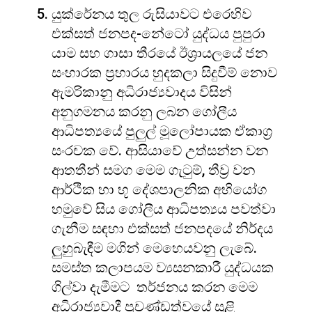
යුක්රේනය තුල රුසියාවට එරෙහිව
එක්සත් ජනපද-නේටෝ යුද්ධය පුපුරා
යාම සහ ගාසා තීරයේ ඊශ්‍රායලයේ ජන
සංහාරක ප්‍රහාරය හුදකලා සිදුවීම් නොව
ඇමරිකානු අධිරාජ්‍යවාදය විසින්
අනුගමනය කරනු ලබන ගෝලීය
ආධිපත්‍යයේ පුලුල් මූලෝපායක ඒකාග්‍ර
සංරචක වේ. ආසියාවේ උත්සන්න වන
ආතතීන් සමග මෙම ගැටුම්, තීව්‍ර වන
ආර්ථික හා භූ දේශපාලනික අභියෝග
හමුවේ සිය ගෝලීය ආධිපත්‍යය පවත්වා
ගැනීම සඳහා එක්සත් ජනපදයේ නිර්දය
ලුහුබැඳීම මගින් මෙහෙයවනු ලැබේ.
සමස්ත කලාපයම ව්‍යසනකාරී යුද්ධයක
ගිල්වා දැමීමට තර්ජනය කරන මෙම
අධිරාජ්‍යවාදී ප්‍රචණ්ඩත්වයේ සුළි