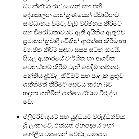
ධනේශ්වර රාජ්‍යයෙන් සහ එහි
දේශපාලන යාන්ත්‍රණයෙන් ස්වාධීනව
සංවිධානය වීමට, වැඩ වර්ජනය කිරීමට
සහ විරෝධතාවයට ඇති අයිතිය ඇතුළුව
ප්‍රජාතන්ත්‍රවාදී අයිතීන් ආරක්ෂා කිරීම හා
ව්‍යාප්ත කිරීම සඳහා සසප සටන් කරයි.
සියලු ආකාරයේ වාර්ගික හා ආගමික
වෙනස්කම් කිරීම් වැනි බෙදීම් කම්කරු
පන්තිය දුර්වල කිරීමට සහ පාලක ප්‍රභූව
ශක්තිමත් කිරීමට සේවය කරන බව
හඳුනා ගනිමින් පක්ෂය ඒවාට විරුද්ධ
වේ.
මිලිටරිවාදයට සහ යුද්ධයට විරුද්ධත්වය:
ශ්‍රී ලංකාවේ, එක්සත් ජනපදයේ හෝ
ගෝලීය වශයෙන් වේවා, සමාජය