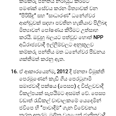
කම්කරු පන්තිය නිරායුධ කිරීමට
පමණක් සේවය කරන මිත්‍යාවක් වන
“පිරිසිදු” සහ “සාධාරණ” ධනේශ්වර
ආන්ඩුවක් සදහා පවතින හැකියාව පිලිබඳ
මිත්‍යාවන් පෝෂණය කිරීමට උත්සාහ
කරයි. ඔවුහු බලයට පත්වුව හොත් NPP
අධිරාජ්‍යවාදී ඉල්ලීම්වලට අනුකූලව
කම්කරු පන්තිය මත ධනේශ්වර පීඩනය
ශක්තිමත් කරනු ඇත.
ඒ ආකාරයෙන්ම, 2012 දී ජනතා විමුක්ති
පෙරමුණෙන් කැඩී ගිය පෙරටුගාමී
සමාජවාදී පක්ෂය (පෙසප) ද විප්ලවවාදී
විකල්පයක් සැපයීමට අසමත් වේ. පෙසප
වඩාත් රැඩිකල් වාචාලකමේ යෙදෙමින්
ජවිපෙ හි “පාවාදීම්” ගැන විවේචනය
කරන අතරම, මූලික වශයෙන් ජාතිකවාදී