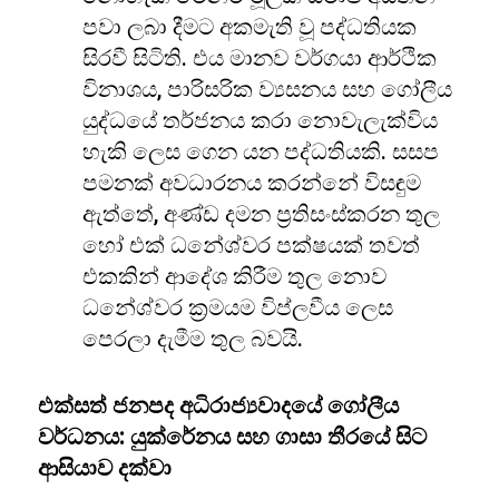
පවා ලබා දීමට අකමැති වූ පද්ධතියක
සිරවී සිටිති. එය මානව වර්ගයා ආර්ථික
විනාශය, පාරිසරික ව්‍යසනය සහ ගෝලීය
යුද්ධයේ තර්ජනය කරා නොවැලැක්විය
හැකි ලෙස ගෙන යන පද්ධතියකි. සසප
පමනක් අවධාරනය කරන්නේ විසඳුම
ඇත්තේ, අණ්ඩ දමන ප්‍රතිසංස්කරන තුල
හෝ එක් ධනේශ්වර පක්ෂයක් තවත්
එකකින් ආදේශ කිරීම තුල නොව
ධනේශ්වර ක්‍රමයම විප්ලවීය ලෙස
පෙරලා දැමීම තුල බවයි.
එක්සත් ජනපද අධිරාජ්‍යවාදයේ ගෝලීය
වර්ධනය: යුක්රේනය සහ ගාසා තීරයේ සිට
ආසියාව දක්වා