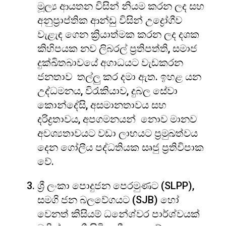
මූල්‍ය ආයතන විසින් නියම කරන ලද සහ
අනුප්‍රාප්තික ආන්ඩු විසින් උද්‍රෝගීව
වැළැඳ ගෙන ක්‍රියාත්මක කරන ලද දශක
කිහිපයක නව ලිබරල් ප්‍රතිපත්ති, සමාජ
දුක්ඛිතබාවයේ අගාධයට වැඩකරන
ජනතාව තල්ලු කර දමා ඇත. ඉහළ යන
උද්ධමනය, විරැකියාව, දුබල සේවා
කොන්දේසි, අසමානතාවය සහ
දරිද්‍රතාවය, අපගමනයන් නොව මානව
අවශ්‍යතාවයට වඩා ලාභයට ප්‍රමුඛත්වය
දෙන ගෝලීය පද්ධතියක සෘජු ප්‍රතිවිපාක
වේ.
ශ්‍රී ලංකා පොදුජන පෙරමුණට (SLPP),
සමගි ජන බලවේගයට (SJB) හෝ
වෙනත් කිසියම් ධනේශ්වර පාර්ශ්වයක්