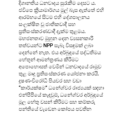
දිශානතිය ධනවාදය සුරැකීම දෙසට ය.
ජවිපෙ ක්‍රියාමාර්ගය මුල් බැස ඇත්තේ එහි
ආරම්භයේ සිටම එහි දේශපාලනය
සංලක්ෂිත වූ ජාතිකවාදී සහ
ප්‍රතිසංස්කරණවාදී දැක්ම තුළමය.
මහජනතාව මුහුන දෙන ව්‍යසනකාරී
තත්වයන්ට NPP සැබෑ විසඳුමක් ලබා
දෙන්නේ නැත. එය අර්බුදයේ පද්ධතිමය
හේතූන් ආමන්ත්‍රණය කිරීමට
අපොහොසත් වෙමින් ධනවාදයේ රාමුව
තුළ මෘදු ප්‍රතිසංස්කරණ යෝජනා කරයි.
දූෂණ-විරෝධී පියවර සහ වඩා
“කාර්යක්ෂම” ධනේශ්වර රාජ්‍යයක් සඳහා
එන්පීපීයේ කැඳවුම්, ධනේශ්වර අර්බුදයේ
මූල හේතු වසන් කිරීමට සහ කම්කරු
පන්තියේ වැඩෙන කෝපය පවතින