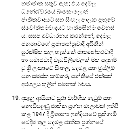
හජාජාක සතුව ඇත; එය දෙමල
ධනේශ්වරයේ බංකොලොත්
ජාතිකවාදයට සහ සිංහල පාලක ප්‍රභූවේ
ස්වෝත්තමවාදයට හාත්පසින්ම වෙනස්
ය. සසප අවධාරනය කරන්නේ, දෙමළ
ජනතාවගේ ප්‍රජාතන්ත්‍රවාදී අයිතීන්
සුරක්ෂිත කල හැක්කේ ජාත්‍යන්තරවාදී
හා සමාජවාදී වැඩපිලිවෙලක් මත පදනම්
වූ ශ්‍රී ලංකාවේ සිංහල, දෙමළ සහ මුස්ලිම්
යන සමස්ත කම්කරු පන්තියේ එක්සත්
අරගලය තුලින් පමනක් බවය.
දකුනු ආසියාව පුරා වාර්ගික ගැටුම් සහ
නොවිසඳුණු ජාතික ප්‍රශ්න මාලාවක් ඉතිරි
කළ 1947 දී බ්‍රිතාන්‍ය ඉන්දියාවේ ප්‍රතිගාමී
බෙදීම තුල දෙමළ ජාතික ප්‍රශ්නයේ