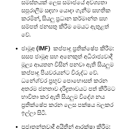
සමස්තයක් ලෙස සමාජයේ අවශ්‍යතා
සපුරාලීම සඳහා යොදා ගැනීම සහතික
කරමින්, සියලු ප්‍රධාන කර්මාන්ත සහ
සම්පත් ජනසතු කිරීම මෙයට ඇතුළත්
වේ.
ජාමූඅ (IMF) කප්පාදු ප්‍රතික්ෂේප කිරීම:
සසප ජාමූඅ සහ අනෙකුත් අධිරාජ්‍යවාදී
මූල්‍ය ආයතන විසින් පනවා ඇති සියලුම
කප්පාදු පියවරයන්ට විරුද්ධ වේ.
ධනේශ්වර ප්‍රභූව පොහොසත් කරන
අතරම ජනතාව දරිද්‍රතාවයට පත් කිරීමට
භාවිතා කර ඇති සියලුම විදේශ නය
ප්‍රතික්ෂේප කරන ලෙස පක්ෂය බලකර
ඉල්ලා සිටී.
ප්‍රජාතන්ත්‍රවාදී අයිතීන් ආරක්ෂා කිරීම: