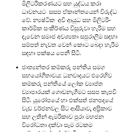
මිලිටරීකරණයට සහ යුද්ධය කරා
ධාවනයට සසප ඒකාන්තයෙන් විරුද්ධ
වේ. න්‍යෂ්ටික අවි ආයුධ සහ මිලිටරි-
කාර්මික සංකීර්ණය විසුරුවා හැරීම සහ
දැවෙන සමාජ අවශ්‍යතා සපුරාලීම සඳහා
සම්පත් නැවත වෙන් කොට බෙදා හැරීම
සඳහා පක්ෂය පෙනී සිටී.
ජාත්‍යන්තර කම්කරු පන්තිය සමග
සහයෝගීතාවය: ධනවාදයට එරෙහිව
කම්කරු පන්තියේ ලෝක ව්‍යාප්ත
ව්‍යාපාරයක් ගොඩනැගීමට සසප කැපවී
සිටී. යුරෝපයේ හා එක්සත් ජනපදයේ
වැඩ වර්ජනවල සිට ආසියාව, අප්‍රිකාව
සහ ලතින් ඇමරිකාව පුරා මහජන
විරෝධතා දක්වා සෑම රටකම