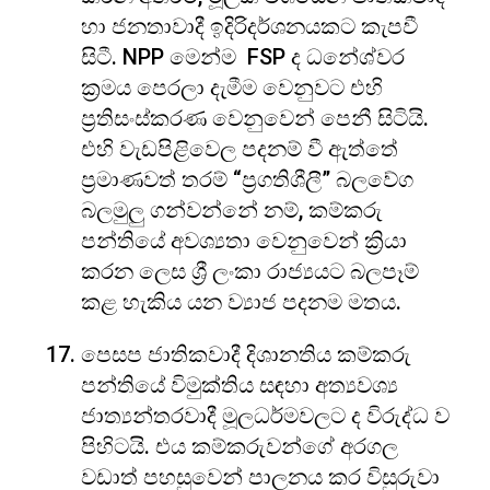
හා ජනතාවාදී ඉදිරිදර්ශනයකට කැපවී
සිටී. NPP මෙන්ම FSP ද ධනේශ්වර
ක්‍රමය පෙරලා දැමීම වෙනුවට එහි
ප්‍රතිසංස්කරණ වෙනුවෙන් පෙනී සිටියි.
එහි වැඩපිළිවෙල පදනම් වී ඇත්තේ
ප්‍රමාණවත් තරම් “ප්‍රගතිශීලී” බලවේග
බලමුලු ගන්වන්නේ නම්, කම්කරු
පන්තියේ අවශ්‍යතා වෙනුවෙන් ක්‍රියා
කරන ලෙස ශ්‍රී ලංකා රාජ්‍යයට බලපෑම්
කළ හැකිය යන ව්‍යාජ පදනම මතය.
පෙසප ජාතිකවාදී දිශානතිය කම්කරු
පන්තියේ විමුක්තිය සඳහා අත්‍යවශ්‍ය
ජාත්‍යන්තරවාදී මූලධර්මවලට ද විරුද්ධ ව
පිහිටයි. එය කම්කරුවන්ගේ අරගල
වඩාත් පහසුවෙන් පාලනය කර විසුරුවා