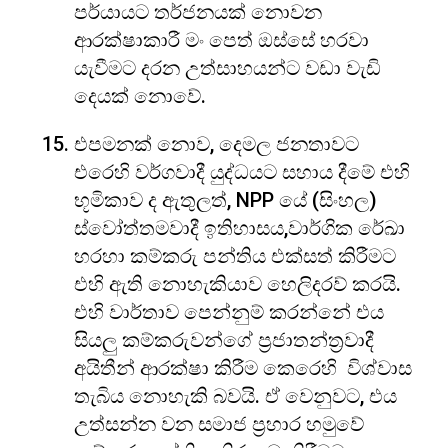
පර්යායට තර්ජනයක් නොවන
ආරක්ෂාකාරී මං පෙත් ඔස්සේ හරවා
යැවීමට දරන උත්සාහයන්ට වඩා වැඩි
දෙයක් නොවේ.
එපමනක් නොව, දෙමල ජනතාවට
එරෙහි වර්ගවාදී යුද්ධයට සහාය දීමේ එහි
භූමිකාව ද ඇතුලත්, NPP යේ (සිංහල)
ස්වෝත්තමවාදී ඉතිහාසය,වාර්ගික රේඛා
හරහා කම්කරු පන්තිය එක්සත් කිරීමට
එහි ඇති නොහැකියාව හෙලිදරව් කරයි.
එහි වාර්තාව පෙන්නුම් කරන්නේ එය
සියලු කම්කරුවන්ගේ ප්‍රජාතන්ත්‍රවාදී
අයිතීන් ආරක්ෂා කිරීම කෙරෙහි විශ්වාස
තැබිය නොහැකි බවයි. ඒ වෙනුවට, එය
උත්සන්න වන සමාජ ප්‍රහාර හමුවේ