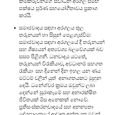
කම්කරුවන්ගේ ස්වාධීන අරගල සමඟ
පක්ෂය පූර්ණ සහයෝගීතාවය ප්‍රකාශ
කරයි.
සමාජවාදය සඳහා අරගලය තුල
තරුනයන් හා සිසුන් පෙළගැස්වීම:
සමාජවාදය සඳහා අරගලයේ දී තරුනයන්
සහ ශිෂ්‍යයන් අත්‍යවශ්‍ය බලවේගයක් බව
සසප පිළිගනී. ධනවාදය යටතේ,
තරුනයන් විරැකියාව, අවධානම් සහගත
රැකියා සහ දිනෙන් දින ඉහල යන ණය
මට්ටම් වලින් යුත් අනාගතයකට මුහුන
දෙයි. ධනේශ්වර ක්‍රමය ඔවුන්ට ලබා
දෙන්නේ සූරාකෑමේ සහ අනාරක්ෂිත
ජීවිතයක් මිස අනෙකක් නොවේ.
ප්‍රතිසංස්කරනවාදයේ සහ අනන්‍යතා
දේශපාලනයේ ආවෘත අන්තයක ඔවුන්