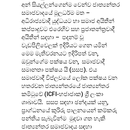
අන් සියල්ලන්ගෙන්ම වෙන්ව ජාත්‍යන්තර
සමාජවාදයේ මූලධර්ම මත –
අධිරාජ්‍යවාදී යුද්ධයට හා සමාජ අයිතීන්
කප්පාදුවට එරෙහිව සහ ප්‍රජාතන්ත්‍රවාදී
අයිතීන් සදහා – පදනම් වූ
වැඩපිලිවෙලක් ඉදිරියට ගෙන යමින්
මෙම මැතිවරනයට ඉදිරිපත් වන,
ඔවුන්ගේම පක්ෂය වන, සමාජවාදී
සමානතා පක්ෂය යි (සසප). එය
සමාජවාදී විප්ලවයේ ලෝක පක්ෂය වන
හතරවන ජාත්‍යන්තරයේ ජාත්‍යන්තර
කමිටුවේ (ICFI-හජාජාක) ශ්‍රී ලංකා
ශාඛාවයි. සසප සඳහා ඡන්දයක් යනු,
ප්‍රාග්ධනයේ කුරිරු පාලනයෙන් කම්කරු
පන්තිය සැබැවින්ම මුදවා ගත හැකි
ජාත්‍යන්තර සමාජවාදය සඳහා