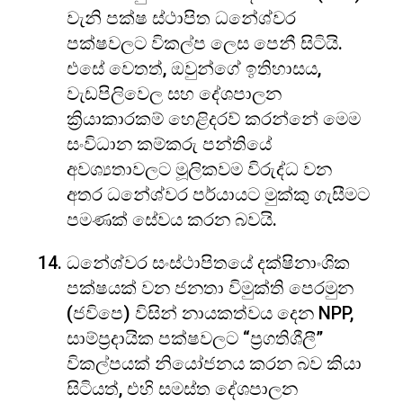
වැනි පක්ෂ ස්ථාපිත ධනේශ්වර
පක්ෂවලට විකල්ප ලෙස පෙනී සිටියි.
එසේ වෙතත්, ඔවුන්ගේ ඉතිහාසය,
වැඩපිලිවෙල සහ දේශපාලන
ක්‍රියාකාරකම් හෙළිදරව් කරන්නේ මෙම
සංවිධාන කම්කරු පන්තියේ
අවශ්‍යතාවලට මූලිකවම විරුද්ධ වන
අතර ධනේශ්වර පර්යායට මුක්කු ගැසීමට
පමණක් සේවය කරන බවයි.
ධනේශ්වර සංස්ථාපිතයේ දක්ෂිනාංශික
පක්ෂයක් වන ජනතා විමුක්ති පෙරමුන
(ජවිපෙ) විසින් නායකත්වය දෙන NPP,
සාම්ප්‍රදායික පක්ෂවලට “ප්‍රගතිශීලී”
විකල්පයක් නියෝජනය කරන බව කියා
සිටියත්, එහි සමස්ත දේශපාලන