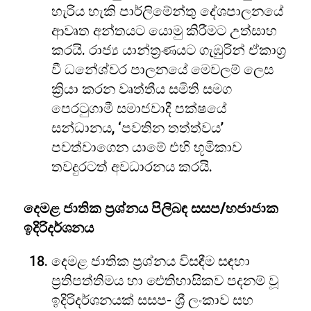
හැරිය හැකි පාර්ලිමේන්තු දේශපාලනයේ
ආවෘත අන්තයට යොමු කිරීමට උත්සාහ
කරයි. රාජ්‍ය යාන්ත්‍රණයට ගැඹුරින් ඒකාග්‍ර
වී ධනේශ්වර පාලනයේ මෙවලම් ලෙස
ක්‍රියා කරන වෘත්තීය සමිති සමග
පෙරටුගාමී සමාජවාදී පක්ෂයේ
සන්ධානය, ‘පවතින තත්ත්වය’
පවත්වාගෙන යාමේ එහි භූමිකාව
තවදුරටත් අවධාරනය කරයි.
දෙමළ ජාතික ප්‍රශ්නය පිලිබඳ සසප/හජාජාක
ඉදිරිදර්ශනය
දෙමළ ජාතික ප්‍රශ්නය විසඳීම සඳහා
ප්‍රතිපත්තිමය හා ඓතිහාසිකව පදනම් වූ
ඉදිරිදර්ශනයක් සසප- ශ්‍රී ලංකාව සහ