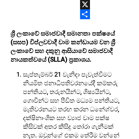
WhatsApp
X
Share
ශ්‍රී ලංකාවේ සමාජවාදී සමානතා පක්ෂයේ
(සසප) විප්ලවවාදී වාම කන්ඩායම වන ශ්‍රී
ලංකාවේ සහ දකුනු ආසියාවේ සමාජවාදී
නායකත්වයේ (SLLA) ප්‍රකාශය.
සැප්තැම්බර් 21 වැනිදා පැවැත්වීමට
නියමිත ජනාධිපතිවරනයේදී කම්කරු
පන්තියට, තරුනයින්ට, ශිෂ්‍යයින්ට,
ගොවීන්ට සහ පීඩිත මධ්‍යම පන්තියට,
මැතිවරනයට තරඟ කරන ධනේශ්වර,
දක්ෂිනාංශික සහ ව්‍යාජ වාම පක්ෂ
කිසිවක් අතර කිසිදු තෝරා ගැනීමක්
නැත. ඔවුන්ගේ එකම තේරීම වන්නේ