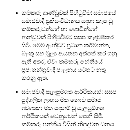
කම්කරු ආණ්ඩුවක් පිහිටුවීම
:
සමාජයේ
සමාජවාදී ප්‍රතිසංවිධානය සඳහා කැප වූ
කම්කරුවන්ගේ හා ගොවීන්ගේ
ආන්ඩුවක් පිහිටුවීමට සසප කැඳවුම්කර
සිටී. මෙම ආන්ඩුව ප්‍රධාන කර්මාන්ත,
බැංකු සහ මූල්‍ය ආයතන අත්පත් කර ගනු
ඇති අතර, ඒවා කම්කරු පන්තියේ
ප්‍රජාතන්ත්‍රවාදී පාලනය යටතට නතු
කරනු ඇත.
සමාජවාදී සැලසුම්ගත ආර්ථිකයක්: සසප
පුද්ගලික ලාභය මත නොව සමාජ
අවශ්‍යතා මත පදනම් වූ සැලසුම්ගත
ආර්ථිකයක් වෙනුවෙන් පෙනී සිටී.
කම්කරු පන්තිය විසින් නිපදවන ධනය