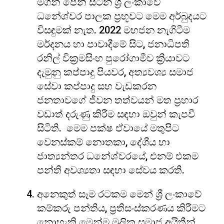
මගින් පෙනී සිටින ශ්‍රී ලංකාවේ
ධනේශ්වර පාලක ප්‍රභූවට මෙම අර්බුදයට
විසඳුමක් නැත. 2022 මහජන නැගිටීම
මර්දනය හා පාවාදීමේ සිට, ජනාධිපති
රනිල් වික්‍රමසිංහ පුරෝගාමීව ක්‍රියාවට
දැමුනු කප්පාදු පියවර, අත්‍යවශ්‍ය සමාජ
සේවා කප්පාදු සහ වැඩකරන
ජනතාවගේ ජීවන තත්වයන් මත ප්‍රහාර
වඩාත් දරුණු කිරීම සඳහා ඔවුන් කැපවී
සිටිති. මෙම පක්ෂ ඒවායේ මතුපිට
වෙනස්කම් නොතකා, දේශීය හා
ජාත්‍යන්තර ධනේශ්වරයේ, එනම් එකම
පන්ති අවශ්‍යතා සඳහා සේවය කරති.
අනෙකුත් සෑම රටකම මෙන් ශ්‍රී ලංකාවේ
කම්කරු පන්තිය, ප්‍රතිසංස්කරණය කිරීමට
නොහැකි මෙන්ම මූලික සමාජ අයිතීන්