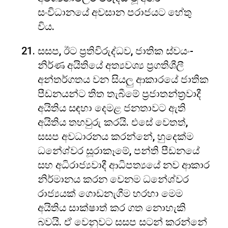
සංවිධානයේ අවසාන පරාජයට හේතු
විය.
සසප, ඊට ප්‍රතිවිරුද්ධව, ජාතික ස්වයං-
නිර්ණ අයිතියේ අත්‍යවශ්‍ය ප්‍රගතිශීලී
අන්තර්ගතය වන සියලු ආකාරයේ ජාතික
පීඩනයන්ට තිත තැබීමේ ප්‍රජාතන්ත්‍රවාදී
අයිතිය සඳහා දෙමළ ජනතාවට ඇති
අයිතිය තහවුරු කරයි. එසේ වෙතත්,
සසප අවධාරනය කරන්නේ, හුදෙක්ම
ධනේශ්වර සූරාකෑමේ, පන්ති පීඩනයේ
සහ අධිරාජ්‍යවාදී ආධිපත්‍යයේ නව ආකාර
නිර්මානය කරන වෙනම ධනේශ්වර
රාජ්‍යයක් ගොඩනැගීම හරහා මෙම
අයිතිය සාක්ෂාත් කර ගත නොහැකි
බවයි. ඒ වෙනුවට සසප සටන් කරන්නේ