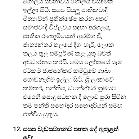
ගෝලීය ස්වභාවය ගෝලීය විසඳුමක්
ඉල්ලා සිටී. සසප සියලු ජාතිකවාදී
මිත්‍යාවන් ප්‍රතික්ෂේප කරන අතර
සමාජවාදී විප්ලවය සඳහා අරගලය,
ජාතික රංගභූමියෙන් ආරම්භ වී,
ජාත්‍යන්තර තලයේ දිග හැරී, ලෝක
තලය තුල සම්පූර්ණ කළ යුතු බවත්
අවධාරනය කරයි. මෙය ලෝකයේ සෑම
රටකම ජාත්‍යන්තර කමිටුවේ ශාඛා
ගොඩනැගීම ඉල්ලා සිටී. ශ්‍රී ලංකාවේ
කම්කරු පන්තිය, ධනේශ්වර ක්‍රමයට
එරෙහි පොදු සටනක දී ලොව පුරා සිටින
තම පන්ති සහෝදර සහෝදරියන් සමඟ
එක්විය යුතුය.
සසප වැඩසටහනට පහත දේ ඇතුළත්
වේ: