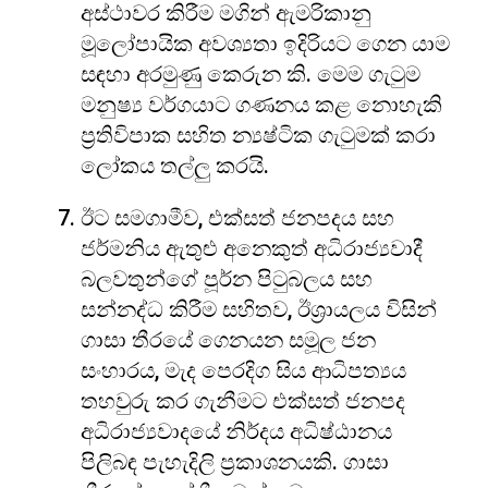
අස්ථාවර කිරීම මගින් ඇමරිකානු
මූලෝපායික අවශ්‍යතා ඉදිරියට ගෙන යාම
සඳහා අරමුණු කෙරුන කි. මෙම ගැටුම
මනුෂ්‍ය වර්ගයාට ගණනය කළ නොහැකි
ප්‍රතිවිපාක සහිත න්‍යෂ්ටික ගැටුමක් කරා
ලෝකය තල්ලු කරයි.
ඊට සමගාමීව, එක්සත් ජනපදය සහ
ජර්මනිය ඇතුළු අනෙකුත් අධිරාජ්‍යවාදී
බලවතුන්ගේ පූර්න පිටුබලය සහ
සන්නද්ධ කිරීම සහිතව, ඊශ්‍රායලය විසින්
ගාසා තීරයේ ගෙනයන සමූල ජන
සංහාරය, මැද පෙරදිග සිය ආධිපත්‍යය
තහවුරු කර ගැනීමට එක්සත් ජනපද
අධිරාජ්‍යවාදයේ නිර්දය අධිෂ්ඨානය
පිලිබඳ පැහැදිලි ප්‍රකාශනයකි. ගාසා