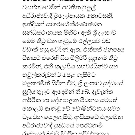
ව්‍යාප්ත වෙමින් පවතින පුලුල්
අධිරාජ්‍යවාදී මූලෝපායක කොටසකි.
ඉන්දියන් සාගරයේ තීරණාත්මක
සන්ධිස්ථානයක පිහිටා ඇති ශ්‍රී ලංකාව
මෙම තීව්‍ර වන ගැටුමේ එල්ලයට වඩ
වඩාත් හසු වෙමින් ඇත. එක්සත් ජනපදය
චීනයට එරෙහි සිය මිලිටරි සූදානම තීව්‍ර
කරමින්, එහි කලාපීය සහචරයින්ට සහ
හවුල්කරුවන්ට පෙළ ගැසීමට
බලකරමින් සිටින විට, ශ්‍රී ලංකාව යුද්ධයේ
සුලිය තුලට ඇදෙමින් තිබේ. දැවැන්ත
ආර්ථික හා දේශපාලන පීඩනය යටතේ
කොලඹ ආණ්ඩුවේ වොෂින්ටනය සමග
වැඩෙන පෙලගැසීම, ආසියාවේ එලඹෙන
අධිරාජ්‍යවාදී යුද්ධයේ පෙරටුගාමී
රාජ්‍යයක් බවට දිවයින පරිවර්තනය