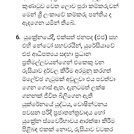
කුණාටුව වෙත ලොව පුරා කම්කරුවන්
මෙන් ශ්‍රී ලංකාවේ කම්කරු පන්තිය ද
ඇදගෙන යමින් තිබේ.
යුක්‍රේනයේදී, එක්සත් ජනපද (එජ) සහ
එහි නේටෝ සහචරයින්, යුරේසියාවේ
එජ ආධිපත්‍යය සඳහා ප්‍රධාන
ප්‍රතිමල්ලවයන්ගෙන් එකෙකු වන
රුසියාව දුර්වල කිරීම අරමුනු කරගත්
ම්ලේච්ඡ ගැටුමක් අවුලුවා එය පවත්වා
ගෙන ගොස් ඇත. දැනටමත් ලක්ෂ
ගනනක් ජීවිත බිලිගෙන ඇති
යුක්රේනයේ යුද්ධය, වොෂින්ටනය
පවසන පරිදි ප්‍රජාතන්ත්‍රවාදය හෝ
යුක්‍රේන ස්වෛරීභාවය ආරක්ෂා කිරීම
පිළිබඳ එකක් නොව, රුසියාව වටකර