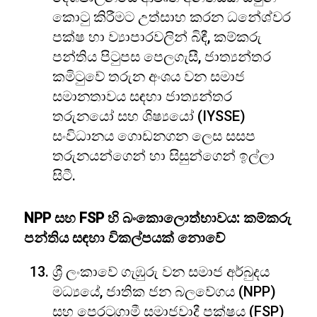
කොටු කිරීමට උත්සාහ කරන ධනේශ්වර
පක්ෂ හා ව්‍යාපාරවලින් බිඳී, කම්කරු
පන්තිය පිටුපස පෙලගැසී, ජාත්‍යන්තර
කමිටුවේ තරුන අංශය වන සමාජ
සමානතාවය සඳහා ජාත්‍යන්තර
තරුනයෝ සහ ශිෂ්‍යයෝ (IYSSE)
සංවිධානය ගොඩනගන ලෙස සසප
තරුනයන්ගෙන් හා සිසුන්ගෙන් ඉල්ලා
සිටී.
NPP සහ FSP හි බංකොලොත්භාවය: කම්කරු
පන්තිය සඳහා විකල්පයක් නොවේ
ශ්‍රී ලංකාවේ ගැඹුරු වන සමාජ අර්බුදය
මධ්‍යයේ, ජාතික ජන බලවේගය (NPP)
සහ පෙරටුගාමී සමාජවාදී පක්ෂය (FSP)