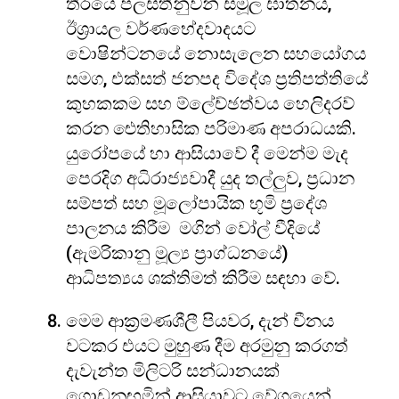
තීරයේ පලස්තීනුවන් සමූල ඝාතනය,
ඊශ්‍රායල වර්ණභේදවාදයට
වොෂින්ටනයේ නොසැලෙන සහයෝගය
සමග, එක්සත් ජනපද විදේශ ප්‍රතිපත්තියේ
කුහකකම සහ ම්ලේච්ඡත්වය හෙලිදරව්
කරන ඓතිහාසික පරිමාණ අපරාධයකි.
යුරෝපයේ හා ආසියාවේ දී මෙන්ම මැද
පෙරදිග අධිරාජ්‍යවාදී යුද තල්ලුව, ප්‍රධාන
සම්පත් සහ මූලෝපායික භූමි ප්‍රදේශ
පාලනය කිරීම මගින් වෝල් වීදියේ
(ඇමරිකානු මූල්‍ය ප්‍රාග්ධනයේ)
ආධිපත්‍යය ශක්තිමත් කිරීම සඳහා වේ.
මෙම ආක්‍රමණශීලී පියවර, දැන් චීනය
වටකර එයට මුහුණ දීම අරමුනු කරගත්
දැවැන්ත මිලිටරි සන්ධානයක්
ගොඩනඟමින් ආසියාවට වේගයෙන්