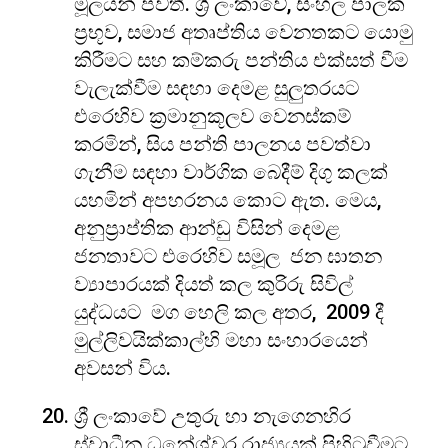
මූලයන් පවතී. ශ්‍රී ලංකාවේ, සිංහල පාලක
ප්‍රභූව, සමාජ අතෘප්තිය වෙනතකට යොමු
කිරීමට සහ කම්කරු පන්තිය එක්සත් වීම
වැලැක්වීම සඳහා දෙමළ සුලුතරයට
එරෙහිව ක්‍රමානුකූලව වෙනස්කම්
කරමින්, සිය පන්ති පාලනය පවත්වා
ගැනීම සඳහා වාර්ගික බෙදීම් දිගු කලක්
යහමින් අපහරනය කොට ඇත. මෙය,
අනුප්‍රාප්තික ආන්ඩු විසින් දෙමළ
ජනතාවට එරෙහිව සමූල ජන ඝාතන
ව්‍යාපාරයක් දියත් කල කුරිරු සිවිල්
යුද්ධයට මග හෙලි කල අතර, 2009 දී
මුල්ලිවයික්කාල්හි මහා සංහාරයෙන්
අවසන් විය.
ශ්‍රී ලංකාවේ උතුරු හා නැගෙනහිර
ස්වාධීන ධනේශ්වර රාජ්‍යයක් පිහිටුවීමට