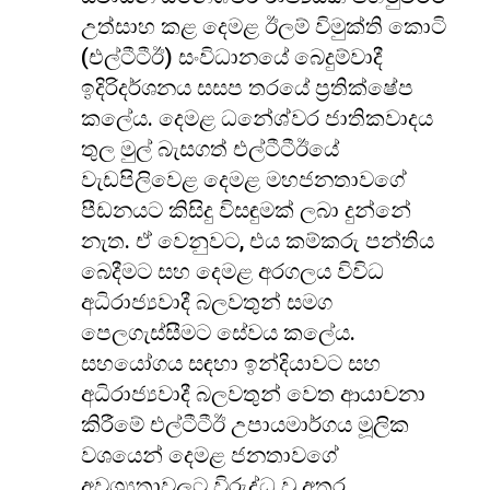
උත්සාහ කළ දෙමළ ඊලම් විමුක්ති කොටි
(එල්ටීටීඊ) සංවිධානයේ බෙදුම්වාදී
ඉදිරිදර්ශනය සසප තරයේ ප්‍රතික්ෂේප
කලේය. දෙමළ ධනේශ්වර ජාතිකවාදය
තුල මුල් බැසගත් එල්ටීටීඊයේ
වැඩපිලිවෙළ දෙමළ මහජනතාවගේ
පීඩනයට කිසිදු විසඳුමක් ලබා දුන්නේ
නැත. ඒ වෙනුවට, එය කම්කරු පන්තිය
බෙදීමට සහ දෙමළ අරගලය විවිධ
අධිරාජ්‍යවාදී බලවතුන් සමග
පෙලගැස්සීමට සේවය කලේය.
සහයෝගය සඳහා ඉන්දියාවට සහ
අධිරාජ්‍යවාදී බලවතුන් වෙත ආයාචනා
කිරීමේ එල්ටීටීඊ උපායමාර්ගය මූලික
වශයෙන් දෙමළ ජනතාවගේ
අවශ්‍යතාවලට විරුද්ධ වූ අතර