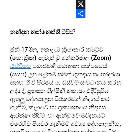
WhatsApp
X
Share
නන්දන නන්නෙත්ති
විසිනි
ජුනි 17 දින, කොලඹ ක්‍රියාකාරී කමිටුව
(කොක්‍රික) පැවැත් වූ අන්තර්ජාල (Zoom)
රැස්වීමට
සමාජවාදී සමානතා පක්සෂයේ
(සසප) උප ලේකම් සමන් ගුනදාස සහෝදරයා
සහභාගී වී සිටියේ ය. රැස්වීම සංවිධානය කරන
ලද්දේ, ප්‍රහසන ශිල්පිනී නතාෂා එදිරිසූරිය
ඇතුලු දේශපාලන සිරකරවන් නිදහස් කර
ගැනීම, කලාවේ හා ප්‍රකාශනයෙ නිදහස
ආරක්ෂා කිරීම හා ආන්ඩුවේ මර්දනයට
එරෙහිව පියවර ගැනීමට අවශ්‍ය දේශපාලනික,