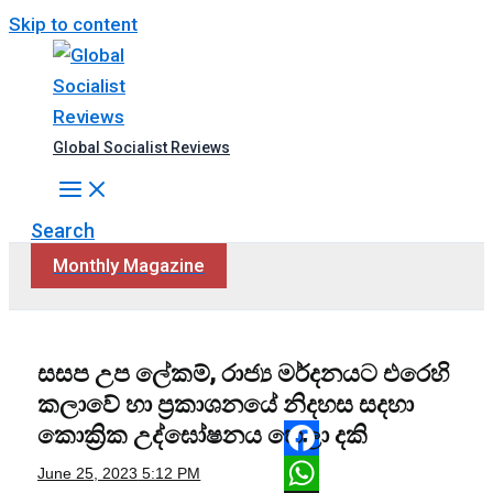
Skip to content
Global Socialist Reviews
Search
Monthly Magazine
සසප උප ලේකම්, රාජ්‍ය මර්දනයට එරෙහි
කලාවේ හා ප්‍රකාශනයේ නිදහස සදහා
කොක්‍රික උද්ඝෝෂනය හෙලා දකි
Facebook
June 25, 2023
5:12 PM