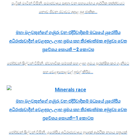
පැට්‍රික් මාටින් විසිනි. සමාජවාදය සඳහා වන සහයෝගය ආර්ථික තත්ත්වයට
නොව ජීවන රටාවට අදාළ සුදු ජාතික…
මහා බලවතුන්ගේ ගැඹුරු වන එදිරිවාදිකම් මධ්‍යයේ යුරෝපීය
අධිරාජ්‍යවාදීන් වෙළඳපල, ලාභ ශ්‍රමය සහ තීරණාත්මක අමුද්‍රව්‍ය වෙත
ප්‍රවේශය සොයති —2 කොටස
ජෝර්ඩන් ෂිල්ටන් විසිනි. ස්වභාවික සම්පත් සහ ලාභ ශ්‍රමය සුරක්ෂිත කර ගැනීමට
සහ වෙළඳපොළවල් පුළුල් කිරීම…
මහා බලවතුන්ගේ ගැඹුරු වන එදිරිවාදිකම් මධ්‍යයේ යුරෝපීය
අධිරාජ්‍යවාදීන් වෙළඳපල, ලාභ ශ්‍රමය සහ තීරණාත්මක අමුද්‍රව්‍ය වෙත
ප්‍රවේශය සොයති—1 කොටස
ජෝර්ඩන් ෂිල්ටන් විසිනි. යුරෝපීය අධිරාජ්‍යවාදය හුදෙක් ආර්ථික න්‍යාය පත්‍රයක්