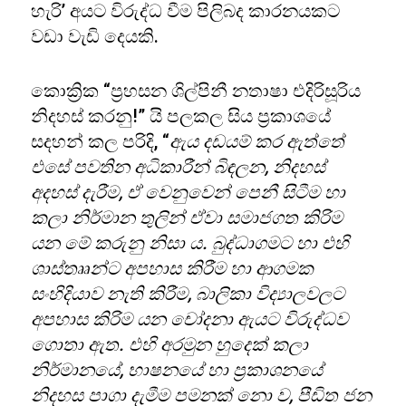
හැරි’ අයට විරුද්ධ වීම පිලිබද කාරනයකට
වඩා වැඩි දෙයකි.
කොක්‍රික “ප්‍රහසන ශිල්පිනී නතාෂා එදිරිසූරිය
නිදහස් කරනු!” යි පලකල සිය ප්‍රකාශයේ
සදහන් කල පරිදි, “
ඇය දඩයම් කර ඇත්තේ
එසේ පවතින අධිකාරීන් බිඳලන, නිදහස්
අදහස් දැරීම, ඒ වෙනුවෙන් පෙනී සිටීම හා
කලා නිර්මාන තුලින් ඒවා සමාජගත කිරිම
යන මේ කරුනු නිසා ය. බුද්ධාගමට හා එහි
ශාස්තෲන්ට අපහාස කිරීම හා ආගමක
සංහිදියාව නැති කිරීම, බාලිකා විද්‍යාලවලට
අපහාස කිරිම යන චෝදනා ඇයට විරුද්ධව
ගොතා ඇත. එහි අරමුන හුදෙක් කලා
නිර්මානයේ, භාෂනයේ හා ප්‍රකාශනයේ
නිදහස පාගා දැමීම පමනක් නො ව, පීඩිත ජන