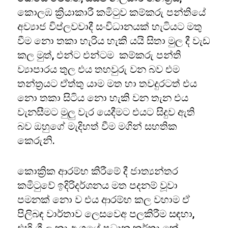
කොලඹ ක්‍රියාකාරී කමිටුව කම්කරු පන්තියේ
අව්‍යාජ විප්ලවවාදී සංවිධානයක් හැටියට මතු
වීම නො තකා හැරිය හැකි යයි සිතා මුල දී වැඩ
කල මුත්, එන්ට එන්ටම කම්කරු පන්ති
ව්‍යාපාරය තුල එය තහවුරු වන බව එම
තන්ත්‍රයට ඒත්තු යාම මත හා තවදුරටත් එය
නො තකා සිටිය නො හැකි වන තැන එය
වැනසීමට මුලු වැර යෙදීමට එයට සිදුව ඇති
බව ඔහුගේ මැදිහත් වීම මගින් සහතික
කෙරුනි.
කොක්‍රික ආරම්භ කිරීමේ දී ජාත්‍යන්තර
කමිටුවේ ඉදිරිදර්ශනය මත පදනම් වූවා
පමනක් නො ව එය ආරම්භ කල වහාම ඒ
පිලිබඳ වාර්තාව ලෙසවෙඅ පලකිරීම සඳහා,