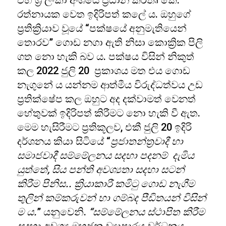
එහි ශ්‍රී ලංකා අංශයේ ප්‍රධාන කර්තෘ කේ.
රත්නායක වෙත ඉදිරිපත් කලේ ය. ඔහුගේ
ප්‍රතික්‍රියාව වූයේ “පක්ෂයේ අනුමැතියෙන්
තොරව” ගොඩ නගා ඇති නිසා කොක්‍රික පිලි
ගත නො හැකි බව ය. පක්ෂය විසින් නිකුත්
කල 2022 ජුලි 20 ප්‍රකාශය මත එය ගොඩ
නැගුනේ ය යන්නම ආත්මීය විරුද්ධත්වය උඩ
ප්‍රතික්ෂේප කල ඔහුට අද දක්වාමත් වෙනත්
හේතුවක් ඉදිරිපත් කිරීමට නො හැකි වී ඇත.
මෙම හැසිරීමට ප්‍රතිකූලව, එකී ජුලි 20 ඉදිරි
දර්ශනය කියා සිටියේ “
ප්‍රජාතන්ත්‍රවාදී හා
සමාජවාදී සම්මේලනය සදහා පදනම් දැමිය
යුත්තේ, සිය පන්ති අවශ්‍යතා සදහා සටන්
කිරීම පිනිස.. ක්‍රියාකාරී කමිටු ගොඩ නැගීම
තුලින් කම්කරුවන් හා ගම්බද පීඩිතයන් විසින්
ම ය.
” යනුවෙනි.
“සම්මේලනය ස්ථාපිත කිරීම