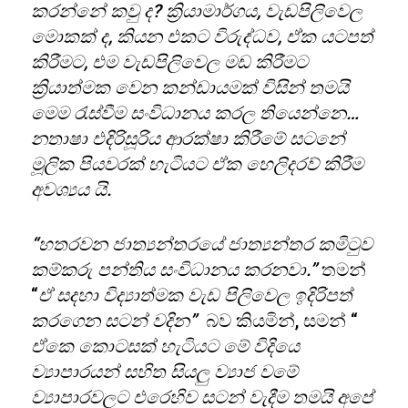
කරන්නේ කවු ද? ක්‍රියාමාර්ගය, වැඩපිලිවෙල
මොකක් ද, කියන එකට විරුද්ධව, ඒක යටපත්
කිරීමට, එම වැඩපිලිවෙල මඩ කිරීමට
ක්‍රියාත්මක වෙන කන්ඩායමක් විසින් තමයි
මෙම රැස්වීම සංවිධානය කරල තියෙන්නෙ…
නතාෂා එදිරිසූරිය ආරක්ෂා කිරීමේ සටනේ
මූලික පියවරක් හැටියට ඒක හෙලිදරව් කිරීම
අවශ්‍යය යි.
“හතරවන ජාත්‍යන්තරයේ ජාත්‍යන්තර කමිටුව
කම්කරු පන්තිය සංවිධානය කරනවා.”
තමන්
“
ඒ සදහා විද්‍යාත්මක වැඩ පිලිවෙල ඉදිරිපත්
කරගෙන සටන් වදින”
බව කියමින්, සමන් “
ඒකෙ කොටසක් හැටියට මේ විදියෙ
ව්‍යාපාරයන් සහිත සියලු ව්‍යාජ වමේ
ව්‍යාපාරවලට එරෙහිව සටන් වැදීම තමයි අපේ