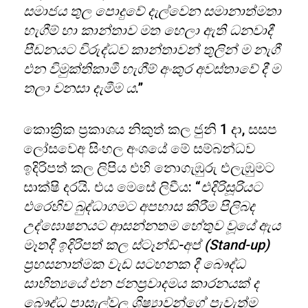
සමාජය තුල පොදුවේ දැල්වෙන සමානාත්මතා
හැගීම් හා කාන්තාව මත හෙලා ඇති ධනවාදී
පීඩනයට විරුද්ධව කාන්තාවන් තුලින් ම නැගී
එන විමුක්තිකාමී හැගීම් අංකුර අවස්තාවේ දී ම
තලා වනසා දැමීම ය
.”
කොක්‍රික ප්‍රකාශය නිකුත් කල ජුනි 1 දා, සසප
ලෝසවෙඅ සිංහල අංශයේ මේ සම්බන්ධව
ඉදිරිපත් කල ලිපිය එහි නොගැඹුරු එලැඹුමට
සාක්ෂි දරයි. එය මෙසේ ලිවීය: “
එදිරිසූරියට
එරෙහිව බුද්ධාගමට අපහාස කිරීම පිලිබද
උද්ඝොෂනයට ආසන්නතම හේතුව වූයේ ඇය
මෑතදී ඉදිරිපත් කල ස්ටෑන්ඩ්-අප් (Stand-up)
ප්‍රහසනාත්මක වැඩ සටහනක දී බෞද්ධ
සාහිත්‍යයේ එන ජනප්‍රවාදමය කාරනයක් ද
බෞද්ධ පාසැල්වල ශිෂ්‍යාවන්ගේ පැවැත්ම