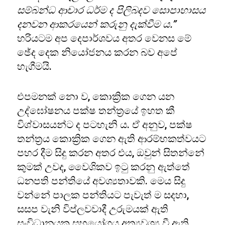
සම්බන්ධ ආචාර ධර්ම ද පිලිබදව සොපාහාසය
දනවන ආකරයෙන් කරුනු දැක්වීම ය.”
හරියටම අප දෙපාර්ශවය අතර වෙනස මේ
ඡේද දෙක නියෝජනය කරන බව අපේ
හැගීමයි.
එපමනක් නො ව, කොක්‍රික ගෙන යන
උද්ඝෝෂනය පක්ෂ තන්ත්‍රයේ ඉහත කී
විශ්වාසයන්ට ද පටහැනි ය. ඒ අනුව, පක්ෂ
තන්ත්‍රය කොක්‍රික ගෙන ඇති ආරම්භකත්වයට
පහර දීම සිදු කරන අතර එය, ඔවුන් සිතන්නේ
කුමක් උවද, වෛශිකව ඉටු කරනු ඇත්තේ
ධනපති පන්තියේ අවශ්‍යතාවකි. මෙය සිදු
වන්නේ පාලක පන්තියට පැවැත් ම සදහා,
සසප වැනි විප්ලවවාදී උරුමයක් ඇති
සංවිධානයක සහයෝගය අත්‍යවශ්‍ය වී ඇති