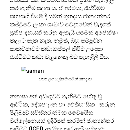
න්‍යායික සහ සංවිධානාත්මක ප්‍රශ්න පැහැදිලි
කර ගැනීම සදහා ය. ඒ අරබයා, රැස්වීමට
සහභාගී වීමේ දී සමන් ගුනදාස ජාත්‍යන්තර
කමිටුවේ ලංකා ශාඛාව වෙනුවෙන් වැදගත්
ප්‍රතිපාදනයක් කරනු ඇතැයි යමෙක් අපේක්ෂා
කලාට සැක නැත. නමුත්, ඔහු සම්පූර්න
සාකච්ඡාවම කඩාකප්පල් කිරීම උදෙසා
රැස්වීමට කඩා වැදුනෙකු බව පැහැදිලි විය.
සසප උප ලේකම් සමන් ගුනදාස
නතාෂා අත් අඩංගුවට ගැනීමට හේතු වූ
ආර්ථික, දේශපාලන හා ඓතිහාසික කරුනු
පිලිබදව සවිස්තරාත්මක වෛෂයික
විශ්ලේෂනයක් ඉදිරිපත් කරමින් ජාත්‍යන්තර
කමිටුව (ICFI) ආරම්භ කර ඇති කම්කරු