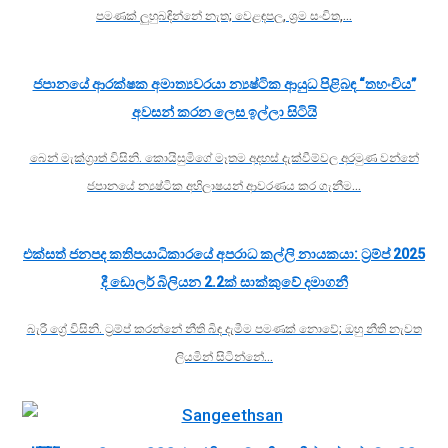
පමණක් ලුහුබඳින්නේ නැත; වෙළඳපල, ශ්‍රම සංචිත,…
ජපානයේ ආරක්ෂක අමාත්‍යවරයා න්‍යෂ්ටික ආයුධ පිළිබඳ “තහංචිය”
අවසන් කරන ලෙස ඉල්ලා සිටියි
බෙන් මැක්ග්‍රාත් විසිනි. කොයිසුමිගේ මෑතම අදහස් දැක්වීම්වල අරමුණ වන්නේ
ජපානයේ න්‍යෂ්ටික අභිලාෂයන් ආවරණය කර ගැනීම…
එක්සත් ජනපද කතිපයාධිකාරයේ අපරාධ කල්ලි නායකයා: ට්‍රම්ප් 2025
දී ඩොලර් බිලියන 2.2ක් සාක්කුවේ දමාගනී
බැරී ග්‍රේ විසිනි. ට්‍රම්ප් කරන්නේ නීති බිඳ දැමීම පමණක් නොවේ; ඔහු නීති නැවත
ලියමින් සිටින්නේ…