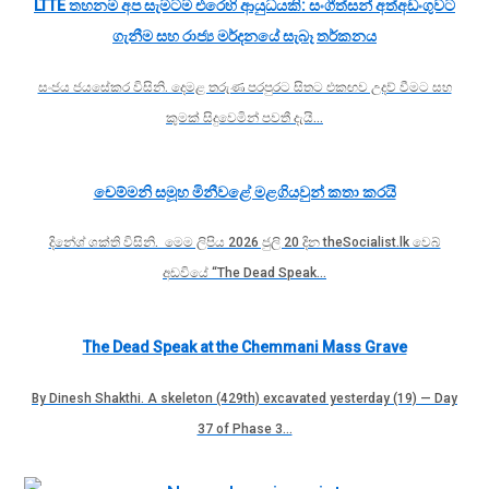
LTTE තහනම අප සැමටම එරෙහි ආයුධයකි: සංගීත්සන් අත්අඩංගුවට
ගැනීම සහ රාජ්‍ය මර්දනයේ සැබෑ තර්කනය
සංජය ජයසේකර විසිනි. දෙමළ තරුණ පරපුරට සිතට එකඟව උදව් වීමට සහ
කුමක් සිදුවෙමින් පවතී දැයි…
චෙම්මනි සමූහ මිනීවළේ මළගියවුන් කතා කරයි
දිනේශ් ශක්ති විසිනි. මෙම ලිපිය 2026 ජුලි 20 දින theSocialist.lk වෙබ්
අඩවියේ “The Dead Speak…
The Dead Speak at the Chemmani Mass Grave
By Dinesh Shakthi. A skeleton (429th) excavated yesterday (19) — Day
37 of Phase 3…