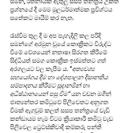
සමන්, රත්නායක ඇතුලු සසප තන්ත්‍රය උක්ත
ප්‍රශ්නයේ දී මෙම මුලධර්මාත්මක ප්‍රවිශ්ටය
සතේකට මායිම් කර නැත.
රැස්වීම තුල දී ම අප පැහැදිලි කල පරිදි
සමන්ගේ අරමුන වූයේ කොක්‍රිකට විරුද්ධ
වීමේ වේශයෙන් නතාෂා සිරගත කිරීමේ
සිද්ධියත් සමග කොක්‍රික ඉස්මත්තට ගත්
අරගලයට වල කැපීම ය. “
අත්‍යවශ්‍ය
සහයෝගය දීම හා දේශපාලන දිසානතිය
සම්පාදනය කිරීමට සූදානමින් හා
අධිෂ්ඨානයෙන් පසු වීම”
යන වචන මගින්
ජාත්‍යන්තර කමිටුවේ පිලිවෙතට අනුගත
වීමක් ඇගවුම් කලත් සසප තන්ත්‍රයේ වැඩි
කන්ඩායම හැම විටම ක්‍රියාකාරී කමිටු වැඩ
පිලිවෙල ට්‍රෙට්ස්කිවාදී කම්කරු පන්ති