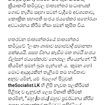
ක්‍රියාකාරී කමිටුවල ජාත්‍යන්තර සංධානයක්
ගොඩ නැගීම සදහා සටන් වැදීමේ අවශ්‍යතාව,
කොක්‍රික සභාපති සංජය ජයසේකර සහෝරයා
අවධාරනය කිරීම නිසා සමන් කුපිත විය.
හතරවන ජාත්‍යන්තරයේ ජාත්‍යන්තර
කමිටුවේ
“ලංකා ශාඛාව සමාජවාදී සමානතා
පක්ෂයයි. සසප විනය කැඩීම මත තමයි සංජය
විල්සන් ජයසේකරව නෙරපල තියෙන්නේ.”
යි
කියමින් සමන් බුරා පැන්නේ ය. කුමන හෝ
මොට ආයුදයකින් තැලීමේ තම භාවිතාව
අනුව යමින්, යම් බ්ලොග් පිටුවක්
theSocialist.LK හි ලිපි නැවත පලකිරීමක්
පිළිබඳ ව දැනුවත් ලෙස විකෘති කිරීමක්
කරමින්, “
ඔහු [සංජය] ඔහුව ප්‍රවර්ධනය කිරීම