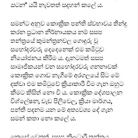
සටන
” යයි නැවතත් සදහන් කලේ ය.
සමන්ට අනුව කොක්‍රික පන්ති ස්වභාවය තීන්දු
කරන ප්‍රධාන නිර්නායකය නම් සසප
තන්ත්‍රයේ කුමන්ත්‍රනවල ගොදුරු වූ
සහෝදරවරු දෙදෙනෙක් එම කමිටුව
නියෝජනය කිරිම ය. දැනටමත් සසප
සාමාජිකයන් වන සහෝදරවරු ගනනාවක්
කොක්‍රික ගොඩ නැගීමේ අරගලයේ සිට මේ
දක්වා එම කමිටුවේ ක්‍රියාකාරී වීම ගැන ඔහුට
කීමට කිසිත් නො වී ය. කොක්‍රික දේශපාලන
විශ්ලේෂන, වැඩ පිලිවෙල, ක්‍රියා මාර්ගය,
පන්ති පදනම යන මේ අත්‍යවශ්‍ය දේ ගැන
සමන් කතා නො කලේ ය.
කෙසේ වෙතත්, සසප නිලධාරී තන්ත්‍රය,