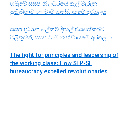
හමුවේ සසප නිලධරයේ ඇල් මැරුනු
ප්‍රතික්‍රියාව හා වාම කන්ඩායමේ අරගලය
සසප ප්‍රධාන ලේකම් දීපාල් ජයසේකරට
පිලිතුරක්, සසප වාම කන්ඩායමේ අරගල ය
The fight for principles and leadership of
the working class: How SEP-SL
bureaucracy expelled revolutionaries