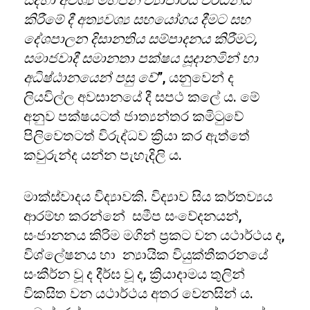
සදහා අවශ්‍ය මහජන ව්‍යාපාරය වර්ධනය
කිරීමේ දී අත්‍යවශ්‍ය සහයෝගය දීමට සහ
දේශපාලන දිසානතිය සම්පාදනය කිරීමට,
සමාජවාදී සමානතා පක්ෂය සූදානමින් හා
අධිෂ්ඨානයෙන් පසු වේ
”, යනුවෙන් ද
ලියවිල්ල අවසානයේ දී සපථ කලේ ය. මේ
අනුව පක්ෂයටත් ජාත්‍යන්තර කමිටුවේ
පිලිවෙතටත් විරුද්ධව ක්‍රියා කර ඇත්තේ
කවුරුන්ද යන්න පැහැදිලි ය.
මාක්ස්වාදය විද්‍යාවකි. විද්‍යාව සිය කර්තව්‍යය
ආරම්භ කරන්නේ සමීප සංවේදනයන්,
සංජානනය කිරිම මගින් ප්‍රකට වන යථාර්ථය ද,
විශ්ලේෂනය හා න්‍යායික වියුක්තීකරනයේ
සංකීර්න වූ ද දීර්ඝ වූ ද, ක්‍රියාදාමය තුලින්
විකසිත වන යථාර්ථය අතර වෙනසින් ය.