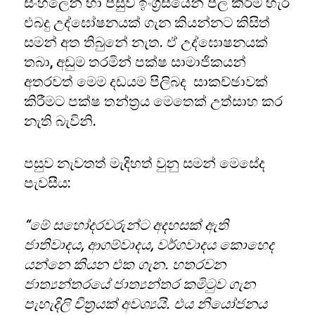
සිංහලෙන් හා පසුව ඉංග්‍රීසියෙන් පල කිරිම හැර
එබදු උද්ඝෝෂනයක් ගැන කියන්නට කිසිත්
සමන් අත තිබුනේ නැත. ඒ උද්ඝොෂනයක්
තබා, අඩුම තරමින් පක්ෂ සාමාජිකයන්
අතරවත් මෙම දඩයම පිලිබද සාකච්ඡාවක්
කිරීමට පක්ෂ තන්ත්‍රය මෙතෙක් උත්සාහ කර
නැති බැවිනි.
පසුව නැවතත් මැදිහත් වුනු සමන් මෙසේද
පැවසීය:
“මේ සහෝදරවරුන්ට අදහසක් ඇති
ජාතිවාදය, ආගම්වාදය, වර්ගවාදය කොහෙද
යන්නෙ කියන එක ගැන. හතරවන
ජාත්‍යන්තරයේ ජාත්‍යන්තර කමිටුව ගැන
පැහැදිලි චිත්‍රයක් අවශ්‍යයි. එය නියෝජනය