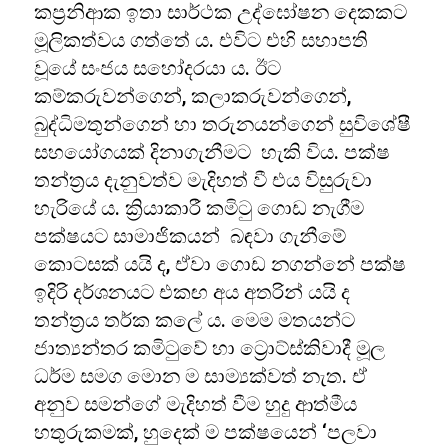
කප්‍රනිආක ඉතා සාර්ථක උද්ඝෝෂන දෙකකට
මූලිකත්වය ගත්තේ ය. එවිට එහි සභාපති
වූයේ සංජය සහෝදරයා ය. ඊට
කම්කරුවන්ගෙන්, කලාකරුවන්ගෙන්,
බුද්ධිමතුන්ගෙන් හා තරුනයන්ගෙන් සුවිශේෂී
සහයෝගයක් දිනාගැනීමට හැකි විය. පක්ෂ
තන්ත්‍රය දැනුවත්ව මැදිහත් වී එය විසුරුවා
හැරියේ ය. ක්‍රියාකාරී කමිටු ගොඩ නැගීම
පක්ෂයට සාමාජිකයන් බඳවා ගැනීමේ
කොටසක් යයි ද, ඒවා ගොඩ නගන්නේ පක්ෂ
ඉදිරි දර්ශනයට එකඟ අය අතරින් යයි ද
තන්ත්‍රය තර්ක කලේ ය. මෙම මතයන්ට
ජාත්‍යන්තර කමිටුවේ හා ට්‍රොට්ස්කිවාදී මූල
ධර්ම සමග මොන ම සාම්‍යක්වත් නැත. ඒ
අනුව සමන්ගේ මැදිහත් වීම හුදු ආත්මීය
හතුරුකමක්, හුදෙක් ම පක්ෂයෙන් ‘පලවා