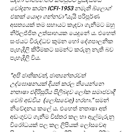
සදහා ජාත්‍යන්තර කමිටුවට ප්‍රසිද්ධියේ
චෝදනා කරන ICFI-1953 නමැති බ්ලොග්
එකක් යොදා ගන්නවා”
යැයි පරිපූර්ණ
අසත්‍යයක් තම සහායට කැඳවා ගැනීමට ඔහු
නිර්ලජ්ජිත උත්සාහයක යෙදුනේ ය. එහෙත්
සංජයට විරුද්ධව කුමන හෝ දේශපාලනික
පැහැදිලි කිරීමකට සමන්ට කරුනු නැති බව
පැහැදිලි විය.
“අපි ජාතිකවත්, ජාත්‍යන්තරවත්
උද්ඝොෂනයක් දියත් කරල තියෙන්නෙ
නතාෂා එදිරිසූරිය පිලිබදව ලෝක සමාජවාදී
වෙබ් අඩවිය (ලෝසවෙඅ) හරහා.”
සමන්
නිවේදනය කලේ ය. එහෙත් නතාෂා අත්
අඩංගුවට ගැනීම විස්තර කල හා ඇල්මැරුනු
විරෝධයක් පල කල ලිපියක් ලෝසවෙඅ