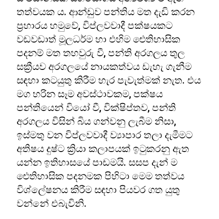
තත්වයක ය. ආන්ඩුව පන්තිය මත දැඩි කරන
ප්‍රහාරය හමුවේ, විප්ලවවාදී පක්ෂයකට
වඩවඩාත් මූලධර්ම හා එහිම ඓතිහාසික
පදනම් මත තහවුරු වී, පන්ති අරගලය තුල
සක්‍රීයව අරගලයේ නායකත්වය ඩැහැ ගැනීම
සඳහා කටයුතු කිරීම හැර පැවැත්මක් නැත. එය
මග හරින සෑම අවස්ථාවකම, පක්ෂය
පන්තියෙන් වියෝ වී, වික්ෂිප්තව, පන්ති
අරගලය විසින් බිය ගන්වනු ලැබීම නිසා,
ඉස්මතු වන විප්ලවවාදී ව්‍යාපාර තලා දැමීමට
අතිෂය දුෂ්ට ක්‍රියා කලාපයක් ඉටුකරනු ඇත
යන්න ඉතිහාසයේ පාඩමයි. සසප දැන් ම ‌
ඓතිහාසික පදනමක පිහිටා මෙම තත්වය
විශ්ලේෂනය කිරීම සඳහා පියවර ගත යුතු
වන්නේ එබැවිනි.