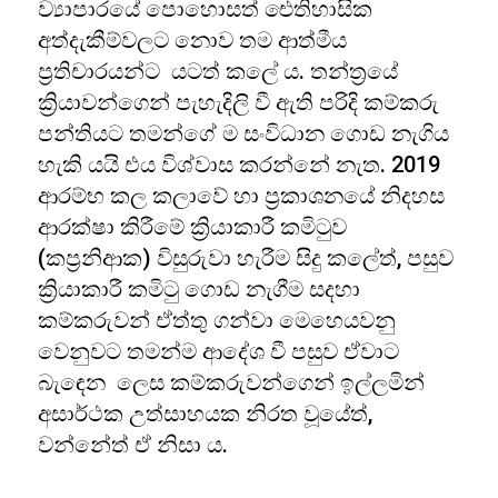
ව්‍යාපාරයේ පොහොසත් ඓතිහාසික
අත්දැකීම්වලට නොව තම ආත්මීය
ප්‍රතිචාරයන්ට යටත් කලේ ය. තන්ත්‍රයේ
ක්‍රියාවන්ගෙන් පැහැදිලි වී ඇති පරිදි කම්කරු
පන්තියට තමන්ගේ ම සංවිධාන ගොඩ නැගිය
හැකි යයි එය විශ්වාස කරන්නේ නැත. 2019
ආරම්භ කල කලාවේ හා ප්‍රකාශනයේ නිදහස
ආරක්ෂා කිරීමේ ක්‍රියාකාරී කමිටුව
(කප්‍රනිආක) විසුරුවා හැරීම සිදු කලේත්, පසුව
ක්‍රියාකාරී කමිටු ගොඩ නැගීම සදහා
කම්කරුවන් ඒත්තු ගන්වා මෙහෙයවනු
වෙනුවට තමන්ම ආදේශ වී පසුව ඒවාට
බැඳෙන ලෙස කම්කරුවන්ගෙන් ඉල්ලමින්
අසාර්ථක උත්සාහයක නිරත වූයේත්,
වන්නේත් ඒ නිසා ය.