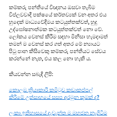
කම්කරු පන්තියේ විඥානය ඔසවා තැබීම
විප්ලවවාදී පක්ෂයේ කර්තව්‍යක් වන අතර එය
හුදෙක් මාධ්‍යවේදීමය කටයුත්තක්වත්, හුදු
උද්ඝෝෂනාත්මක කටයුත්තක්වත් නො වේ.
ලෝකය වෙනස් කිරීම සඳහා මිනිසා හැමදාමත්
තමන් ම වෙනස් කර ගත් අතර මේ න්‍යායට
පිටු පාන කිසිවෙකු කම්කරු පන්තියට සේවය
කරන්නේ නැත, එය කල නො හැකි ය.
කියවන්න සබැඳි ලිපි:
කොලඹ ක්‍රියාකාරී කමිටුව කඩාකප්පල්
කිරීමේ උත්සාහයේ සසප අරමුන කුමක් ද?
ලංකා ඉතිහාසයේ දැවැන්ත ම මහජන නැගිටීම