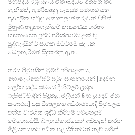
ජනපදය-ඊශ්‍රායලය ඒකාබද්ධව අත්පත් කර
ගැනීමත්, ඇමරිකානු සැපයුම් සමාගම් සහ
පුද්ගලික හමුදා කොන්ත්‍රාත්කරුවන් විසින්
මුහුණ හඳුනාගැනීමේ තාක්‍ෂණය හරහා
හඳුනාගෙන පූර්ව පරීක්ෂාවට ලක් වූ
පුද්ගලයින්ට සාගත මට්ටමේ සලාක
බෙදාහැරීමත් සිදුකරනු ඇත.
තිරය ​​පිටුපසින් ට්‍රම්ප් පරිපාලනය,
හොලෝකෝස්ට සමූලඝාතනයෙන් [දෙවන
ලෝක යුද්ධ සමයේ දී හිට්ලර් ප්‍රමුඛ
ෆැසිස්ට්වාදින් සිදුකළ මිලියන් 6 ක යුදෙව් ජන
සංහාරය] පසු විශාලතම අධිරාජ්‍යවාදී පිටුබලය
සහිත වාර්ගික ශුද්ධ කිරීමේ මෙහෙයුම
මෙහෙයවයි. බලහත්කාරයෙන් අවතැන් කරන
මිලියනයකට අධික පලස්තීනුවන් නැව් මගින්