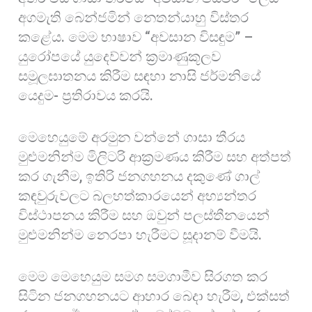
අගමැති බෙන්ජමින් නෙතන්යාහු විස්තර
කළේය. මෙම භාෂාව “අවසාන විසඳුම” –
යුරෝපයේ යුදෙව්වන් ක්‍රමාණුකූලව
සමූලඝාතනය කිරීම සඳහා නාසි ජර්මනියේ
යෙදුම- ප්‍රතිරාවය කරයි.
මෙහෙයුමේ අරමුන වන්නේ ගාසා තීරය
මුළුමනින්ම මිලිටරි ආක්‍රමණය කිරීම සහ අත්පත්
කර ගැනීම, ඉතිරි ජනගහනය දකුණේ ගාල්
කඳවුරුවලට බලහත්කාරයෙන් අභ්‍යන්තර
විස්ථාපනය කිරීම සහ ඔවුන් පලස්තීනයෙන්
මුළුමනින්ම නෙරපා හැරීමට සූදානම් වීමයි.
මෙම මෙහෙයුම සමග සමගාමීව සිරගත කර
සිටින ජනගහනයට ආහාර බෙදා හැරීම, එක්සත්