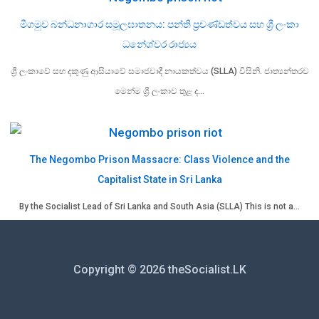
මීගමුව බන්ධනාගාර සමූලඝාතනය: පන්ති ප්‍රචණ්ඩත්වය සහ ශ්‍රී ලංකා
ධනේශ්වර රාජ්‍යය
ශ්‍රී ලංකාවේ සහ දකුණු ආසියාවේ සමාජවාදී නායකත්වය (SLLA) විසිනි. ජාත්‍යන්තරව
මෙන්ම ශ්‍රී ලංකාව තුළ ද…
The Negombo Prison Massacre: Class Violence and the
Capitalist State in Sri Lanka
By the Socialist Lead of Sri Lanka and South Asia (SLLA) This is not a…
Copyright © 2026 theSocialist.LK