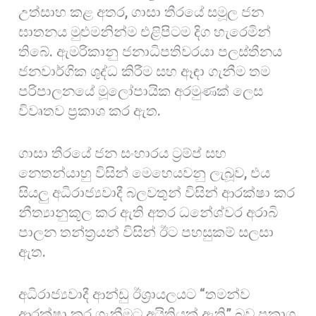
උත්සාහ කළ අතර, ගාසා තීරයේ සමූල ජන
ඝාතනය මුළුමනින්ම එළිපිටම දිග හැරෙමින්
තිබේ. ඇමරිකානු ජනාධිපතිවරයා පලස්තීනය
ජනවාර්ගික ශුද්ධ කිරීම සහ ඈඳා ​​ගැනීම තම
පරිපාලනයේ මූලෝපායික අරමුණක් ලෙස
විවෘතව ප්‍රකාශ කර ඇත.
ගාසා තීරයේ ජන සංහාරය ට්‍රම්ප් සහ
නෙතන්යාහු විසින් මෙහෙයවනු ලැබූව, එය
සියලු අධිරාජ්‍යවාදී බලවතුන් විසින් ආරක්ෂා කර
නීත්‍යානුකූල කර ඇති අතර ධනේශ්වර අරාබි
පාලන තන්ත්‍රයන් විසින් ඊට පහසුකම් සලසා
ඇත.
අධිරාජ්‍යවාදී ආන්ඩු ඊශ්‍රායලයට “තමන්ව
ආරක්ෂා කර ගැනීමට අයිතියක් ඇති” බව ප්‍රකාශ