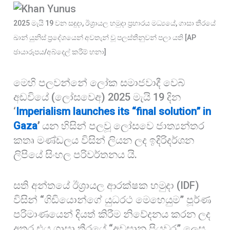
o
A
r
2025 මැයි 19 වන සඳුදා, ඊශ්‍රායල හමුදා ප්‍රහාරය මධ්‍යයේ, ගාසා තීරයේ
k
p
e
ඛාන් යුනිස් ප්‍රදේශයෙන් අවතැන් වූ පලස්තීනුවන් පලා යති [AP
p
ඡායාරූපය/අබ්දෙල් කරීම් හනා]
මෙහි පලවන්නේ ලෝක සමාජවාදී වෙබ්
අඩවියේ (ලෝසවෙඅ) 2025 මැයි 19 දින
‘
Imperialism launches its “final solution” in
Gaza
’
යන හිසින් පලවූ ලෝසවෙ ජාත්‍යන්තර
කතෘ මණ්ඩලය විසින් ලියන ලද ඉදිරිදර්ශන
ලිපියේ සිංහල පරිවර්තනය යි.
සති අන්තයේ ඊශ්‍රායල ආරක්ෂක හමුදා (IDF)
විසින් “ගිඩියොන්ගේ යුධරථ මෙහෙයුම” පූර්ණ
පරිමාණයෙන් දියත් කිරීම නිවේදනය කරන ලද
අතර එය ගාසා තීරයේ “අවසාන පියවර” ලෙස