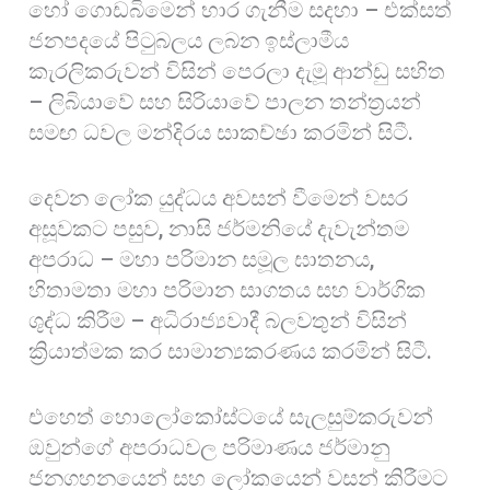
හෝ ගොඩබිමෙන් භාර ගැනීම සදහා – එක්සත්
ජනපදයේ පිටුබලය ලබන ඉස්ලාමීය
කැරලිකරුවන් විසින් පෙරලා දැමූ ආන්ඩු සහිත
– ලිබියාවේ සහ සිරියාවේ පාලන තන්ත්‍රයන්
සමඟ ධවල මන්දිරය සාකච්ඡා කරමින් සිටී.
දෙවන ලෝක යුද්ධය අවසන් වීමෙන් වසර
අසූවකට පසුව, නාසි ජර්මනියේ දැවැන්තම
අපරාධ – මහා පරිමාන සමූල ඝාතනය,
හිතාමතා මහා පරිමාන සාගතය සහ වාර්ගික
ශුද්ධ කිරීම – අධිරාජ්‍යවාදී බලවතුන් විසින්
ක්‍රියාත්මක කර සාමාන්‍යකරණය කරමින් සිටී.
එහෙත් හොලෝකෝස්ටයේ සැලසුම්කරුවන්
ඔවුන්ගේ අපරාධවල පරිමාණය ජර්මානු
ජනගහනයෙන් සහ ලෝකයෙන් වසන් කිරීමට