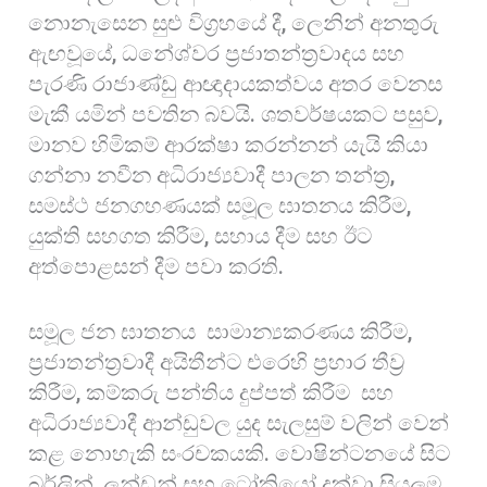
නොනැසෙන සුළු විග්‍රහයේ දී, ලෙනින් අනතුරු
ඇඟවූයේ, ධනේශ්වර ප්‍රජාතන්ත්‍රවාදය සහ
පැරණි රාජාණ්ඩු ආඥාදායකත්වය අතර වෙනස
මැකී යමින් පවතින බවයි. ශතවර්ෂයකට පසුව,
මානව හිමිකම් ආරක්ෂා කරන්නන් යැයි කියා
ගන්නා නවීන අධිරාජ්‍යවාදී පාලන තන්ත්‍ර,
සමස්ථ ජනගහණයක් සමූල ඝාතනය කිරීම,
යුක්ති සහගත කිරීම, සහාය දීම සහ ඊට
අත්පොළසන් දීම පවා කරති.
සමූල ජන ඝාතනය සාමාන්‍යකරණය කිරීම,
ප්‍රජාතන්ත්‍රවාදී අයිතීන්ට එරෙහි ප්‍රහාර තීව්‍ර
කිරීම, කම්කරු පන්තිය දුප්පත් කිරීම සහ
අධිරාජ්‍යවාදී ආන්ඩුවල යුද සැලසුම් වලින් වෙන්
කළ නොහැකි සංරචකයකි. වොෂින්ටනයේ සිට
බර්ලින්, ලන්ඩන් සහ ටෝකියෝ දක්වා සියලුම