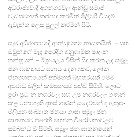
අධිරාජ්‍යවාදී අගනගරවල ආන්ඩු සමාජ
වැඩසටහන් කප්පාදු කරමින් මිලිටරි වියදම්
දැවැන්ත ලෙස පුලුල් කරමින් සිටී.
සෑම අධිරාජ්‍යවාදී ආන්ඩුවකම නායකයින් – සහ
ඔවුන්ගේ මැද පෙරදිග අනුගාමික පාලන
තන්ත්‍රයන් – ඊශ්‍රායලය විසින් සිදු කරන ලද සමූල
ජන ඝාතනයට සහාය දෙන අතර, ලෝක
ජනගහනයෙන් අතිමහත් බහුතරයක් මෙම
අපරාධ වලින් කම්පනයට පත්ව සිටිති. ලොව
පුරා ප්‍රධාන නගරවල සහ උප නගරවල- ගණන්
කළ නොහැකි දහස් ගණන් යුදෙව්වන් ද ඇතුළු-
මිලියන සංඛ්‍යාත ජනයා ගාසා සමූල ජන
ඝාතනයට එරෙහි මහජන විරෝධතාවලට
සම්බන්ධ වී සිටිති. සමූල ජන ඝාතනයෙන්