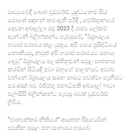
මාධ්‍යවේදී බොබ් වුඩ්වර්ඩ්
යුද්ධය
නම් සිය
පොතේ සඳහන් කර ඇති පරිදි , ජෝර්දානයේ
දෙවන අබ්දුල්ලා රජු 2023 දී රාජ්‍ය ලේකම්
ඇන්ටනි බ්ලින්කන්ට පැවසුවේ, “ඊශ්‍රායලය
හමාස් පරාජය කළ යුතුය. අපි මෙය ප්‍රසිද්ධියේ
නොකියමු, නමුත් අපි හමාස් පරාජයට සහාය
දෙමු.” ඊශ්‍රායලය පලස්තීනුවන් සමූල ඝාතනය
කරමින් සිටියදී පවා ඔහුගේ පාලනයට අවශ්‍ය
වන්නේ ඊශ්‍රායලය සමඟ සාමය පවත්වා ගැනීමට
පමණක් බව ඊජිප්තු ජනාධිපති අබ්දෙල් ෆාටා
එල්-සිසි බ්ලින්කන්ට පැවසූ බවත් වුඩ්වර්ඩ්
ලිවීය.
“ජාත්‍යන්තර නීතියේ” ආයතන සිදුවෙමින්
පවතින සමූල ජන සංහාරය හමුවේ