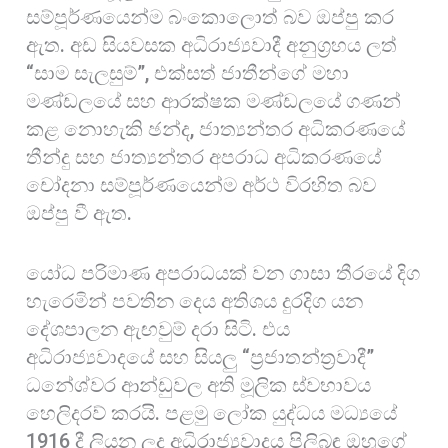
සම්පූර්ණයෙන්ම බංකොලොත් බව ඔප්පු කර
ඇත. අඩ සියවසක අධිරාජ්‍යවාදී අනුග්‍රහය ලත්
“සාම සැලසුම්”, එක්සත් ජාතීන්ගේ මහා
මණ්ඩලයේ සහ ආරක්ෂක මණ්ඩලයේ ගණන්
කළ නොහැකි ඡන්ද, ජාත්‍යන්තර අධිකරණයේ
තීන්දු සහ ජාත්‍යන්තර අපරාධ අධිකරණයේ
චෝදනා සම්පූර්ණයෙන්ම අර්ථ විරහිත බව
ඔප්පු වී ඇත.
යෝධ පරිමාණ අපරාධයක් වන ගාසා තීරයේ දිග
හැරෙමින් පවතින දෙය අතිශය දුරදිග යන
දේශපාලන ඇඟවුම් දරා සිටි. එය
අධිරාජ්‍යවාදයේ සහ සියලු “ප්‍රජාතන්ත්‍රවාදී”
ධනේශ්වර ආන්ඩුවල අති මූලික ස්වභාවය
හෙලිදරව් කරයි. පළමු ලෝක යුද්ධය මධ්‍යයේ
1916 දී ලියන ලද අධිරාජ්‍යවාදය පිලිබඳ ඔහුගේ