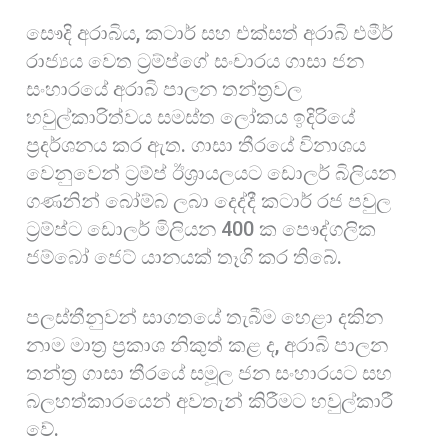
සෞදි අරාබිය, කටාර් සහ එක්සත් අරාබි එමීර්
රාජ්‍යය වෙත ට්‍රම්ප්ගේ සංචාරය ගාසා ජන
සංහාරයේ අරාබි පාලන තන්ත්‍රවල
හවුල්කාරිත්වය සමස්ත ලෝකය ඉදිරියේ
ප්‍රදර්ශනය කර ඇත. ගාසා තීරයේ විනාශය
වෙනුවෙන් ට්‍රම්ප් ඊශ්‍රායලයට ඩොලර් බිලියන
ගණනින් බෝම්බ ලබා දෙද්දී කටාර් රජ පවුල
ට්‍රම්ප්ට ඩොලර් මිලියන 400 ක පෞද්ගලික
ජම්බෝ ජෙට් යානයක් තෑගි කර තිබේ.
පලස්තීනුවන් සාගතයේ තැබීම හෙළා දකින
නාම මාත්‍ර ප්‍රකාශ නිකුත් කළ ද, අරාබි පාලන
තන්ත්‍ර ගාසා තීරයේ සමූල ජන සංහාරයට සහ
බලහත්කාරයෙන් අවතැන් කිරීමට හවුල්කාරී
වේ.