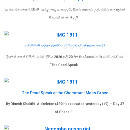
සංජය ජයසේකර විසිනි. දෙමළ තරුණ පරපුරට සිතට එකඟව උදව් වීමට සහ කුමක්
සිදුවෙමින් පවතී දැයි…
චෙම්මනි සමූහ මිනීවළේ මළගියවුන් කතා කරයි
දිනේශ් ශක්ති විසිනි. මෙම ලිපිය 2026 ජුලි 20 දින theSocialist.lk වෙබ් අඩවියේ
“The Dead Speak…
The Dead Speak at the Chemmani Mass Grave
By Dinesh Shakthi. A skeleton (429th) excavated yesterday (19) — Day 37
of Phase 3…