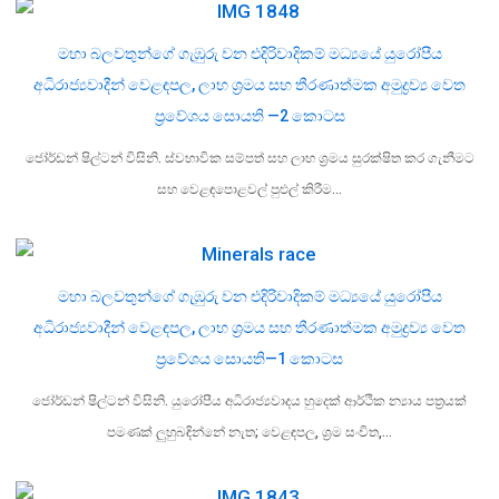
මහා බලවතුන්ගේ ගැඹුරු වන එදිරිවාදිකම් මධ්‍යයේ යුරෝපීය
අධිරාජ්‍යවාදීන් වෙළඳපල, ලාභ ශ්‍රමය සහ තීරණාත්මක අමුද්‍රව්‍ය වෙත
ප්‍රවේශය සොයති —2 කොටස
ජෝර්ඩන් ෂිල්ටන් විසිනි. ස්වභාවික සම්පත් සහ ලාභ ශ්‍රමය සුරක්ෂිත කර ගැනීමට
සහ වෙළඳපොළවල් පුළුල් කිරීම…
මහා බලවතුන්ගේ ගැඹුරු වන එදිරිවාදිකම් මධ්‍යයේ යුරෝපීය
අධිරාජ්‍යවාදීන් වෙළඳපල, ලාභ ශ්‍රමය සහ තීරණාත්මක අමුද්‍රව්‍ය වෙත
ප්‍රවේශය සොයති—1 කොටස
ජෝර්ඩන් ෂිල්ටන් විසිනි. යුරෝපීය අධිරාජ්‍යවාදය හුදෙක් ආර්ථික න්‍යාය පත්‍රයක්
පමණක් ලුහුබඳින්නේ නැත; වෙළඳපල, ශ්‍රම සංචිත,…