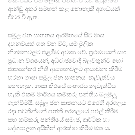
කෝපයට පත් ලෝක ජනතාව සහ ඔවුන්ගේ
ආන්ඩු අතර සමහන් කළ නොහැකි අගාධයක්
විවර වී ඇත.
සමූල ජන ඝාතනය ආරම්භයේ සිට මාස
දහනවයක් ගත වන විට, යම් මූලික
නිගමනවලට එළඹීම අවශ්‍ය වේ. ප්‍රථමයෙන් සහ
ප්‍රධාන වශයෙන්, අධිරාජ්‍යවාදී බලවතුන්ට හෝ
ජාත්‍යන්තර නීති ආයතනවලට ආයාචනා කිරීම
හරහා ගාසා සමූල ජන ඝාතනය නැවැත්විය
නොහැක. ගාසා තීරයේ සංහාරය නැවැත්විය
හැකි එකම මාර්ගය කම්කරු පන්තිය බලමුලු
ගැන්වීමයි. සමූල ජන ඝාතනයට එරෙහි අරගලය
රඳා පවතින්නේ පන්ති අරගලයේ පුළුල් කිරීම
සහ කම්කරු පන්තියේ සමාජ, ආර්ථික හා
දේශපාලන අයිතීන් ආරක්ෂා කිරීම මත ය.