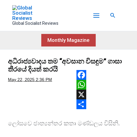
Skip
to
Search
content
Global Socialist Reviews
Monthly Magazine
අධිරාජ්‍යවාදය තම “අවසාන විසඳුම” ගාසා
තීරයේ දියත් කරයි
May 22, 2025
2:36 PM
F
a
W
c
h
X
e
a
S
ලෝසවෙ ජාත්‍යන්තර කතෘ මණ්ඩලය විසිනි.
b
t
h
o
s
a