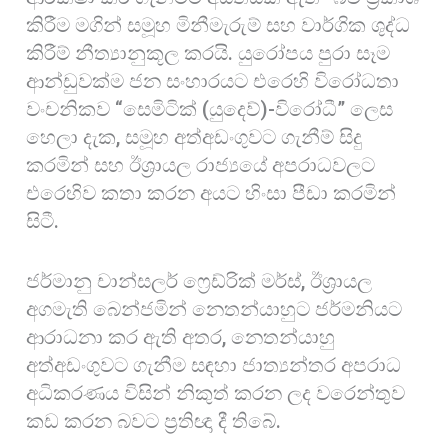
කිරීම මගින් සමූහ මිනීමැරුම් සහ වාර්ගික ශුද්ධ
කිරීම් නීත්‍යානුකූල කරයි. යුරෝපය පුරා සෑම
ආන්ඩුවක්ම ජන සංහාරයට එරෙහි විරෝධතා
වංචනිකව “සෙමිටික් (යුදෙව්)-විරෝධී” ලෙස
හෙලා දැක, සමූහ අත්අඩංගුවට ගැනීම් සිදු
කරමින් සහ ඊශ්‍රායල රාජ්‍යයේ අපරාධවලට
එරෙහිව කතා කරන අයට හිංසා පීඩා කරමින්
සිටී.
ජර්මානු චාන්සලර් ෆ්‍රෙඩ්රික් මර්ස්, ඊශ්‍රායල
අගමැති බෙන්ජමින් නෙතන්යාහුට ජර්මනියට
ආරාධනා කර ඇති අතර, නෙතන්යාහු
අත්අඩංගුවට ගැනීම සඳහා ජාත්‍යන්තර අපරාධ
අධිකරණය විසින් නිකුත් කරන ලද වරෙන්තුව
කඩ කරන බවට ප්‍රතිඥා දී තිබේ.