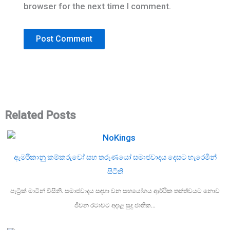
browser for the next time I comment.
Related Posts
ඇමරිකානු කම්කරුවෝ සහ තරුණයෝ සමාජවාදය දෙසට හැරෙමින්
සිටිති
පැට්‍රික් මාටින් විසිනි. සමාජවාදය සඳහා වන සහයෝගය ආර්ථික තත්ත්වයට නොව
ජීවන රටාවට අදාළ සුදු ජාතික…