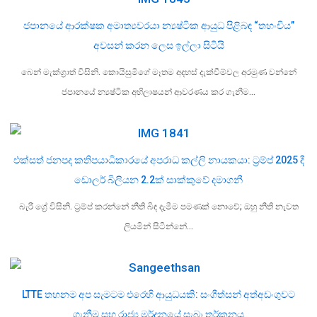
ජපානයේ ආරක්ෂක අමාත්‍යවරයා න්‍යෂ්ටික ආයුධ පිළිබඳ “තහංචිය”
අවසන් කරන ලෙස ඉල්ලා සිටියි
බෙන් මැක්ග්‍රාත් විසිනි. කොයිසුමිගේ මෑතම අදහස් දැක්වීම්වල අරමුණ වන්නේ
ජපානයේ න්‍යෂ්ටික අභිලාෂයන් ආවරණය කර ගැනීම…
එක්සත් ජනපද කතිපයාධිකාරයේ අපරාධ කල්ලි නායකයා: ට්‍රම්ප් 2025 දී
ඩොලර් බිලියන 2.2ක් සාක්කුවේ දමාගනී
බැරී ග්‍රේ විසිනි. ට්‍රම්ප් කරන්නේ නීති බිඳ දැමීම පමණක් නොවේ; ඔහු නීති නැවත
ලියමින් සිටින්නේ…
LTTE තහනම අප සැමටම එරෙහි ආයුධයකි: සංගීත්සන් අත්අඩංගුවට
ගැනීම සහ රාජ්‍ය මර්දනයේ සැබෑ තර්කනය