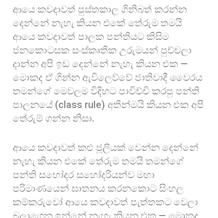
ආයෙ කවදාවත් පුස්තකාල ගිනිබත් කරන්න
දෙන්නේ නැහැ කියන එකේ තේරුම තමයි
ආයෙ කවදාවත් පාලක පන්තියට කිසිම
ජනකොටසක සංස්කෘතික උරුමයන් පුච්චලා
දාන්න අපි ඉඩ දෙන්නේ නැහැ කියන එක —
මොකද ඒ ගින්න ඇවිලෙව්වේ ජාතිවාදී වෛරය
තමන්ගේ මෙවලම විදිහට පාවිච්චි කරපු පන්ති
පාලනයේ (class rule) අතින්මයි කියන එක අපි
තේරුම් ගන්න නිසා.
ආයෙ කවදාවත් කළු ජූලියක් වෙන්න දෙන්නේ
නැහැ කියන එකේ තේරුම තමයි තමන්ගේ
පන්ති සහෝදර සහෝදරියන්ව මහා
පරිමාණයෙන් ඝාතනය කරනකොට සිංහල
කම්කරුවෝ ආයෙ කවදාවත් පැත්තකට වෙලා
බලාගෙන ඉන්නේ නැහැ කියන එක — මොකද