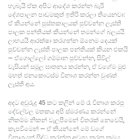
හැබැයි ඒක අපිට ආදේශ කරන්න බැරි
දේශපාලන පාඩමකුත් ඉතිරි කරලා තියෙනවා:
ඒ කියන්නේ පුස්තකාලයක් පුච්චන්න ලෑස්ති
පාලක පන්තියක් කියන්නේ තමන්ගේ බලයයි
ලාභයයි ආරක්ෂා කරගන්න ඕනෙම දෙයක්
පුච්චන්න ලෑස්ති පාලක පන්තියක් කියන එකයි
— ඒගොල්ලෝ ගම්මාන පුච්චන්න, සිවිල්
වැසියන් සමූල ඝාතනය කරන්න, ඒ වගේම මුළු
මහත් ජනකොටස්ම විනාශ කරන්න වුණත්
ලෑස්ති අය.
අදට අවුරුදු 45 කට කලින් මේ රෑ විනාශ කරපු
දේවල්වල මතකය අපි ස්මරණය කරන්නේ
නිකම්ම නිකන් වැලපීමෙන් විතරක් නෙවෙයි,
කැපවීමෙන් — ඒ කියන්නේ මේ වගේ
විනාශයන් සිද්ධ කරන්න අවශ්‍ය කරන ක්‍රමය