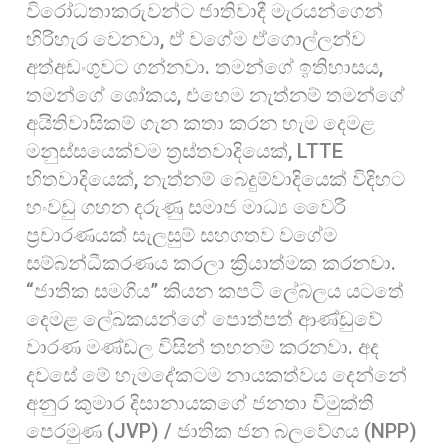
විරෝධතාකරුවන්ට ජාතිවාදී මැරයන්ගෙන්
හිරිහැර වෙනවා, ඒ වගේම ඒගොල්ලන්ව
අත්අඩංගුවට ගන්නවා. තමන්ගේ ඉතිහාසය,
තමන්ගේ ශෝකය, එහෙම නැත්නම් තමන්ගේ
අයිතිවාසිකම් ගැන කතා කරන හැම දෙමළ
මනුස්සයෙක්වම ත්‍රස්තවාදියෙක්, LTTE
හිතවාදියෙක්, නැත්නම් බෙදුම්වාදියෙක් විදිහට
හංවඩු ගහන දරුණු සමාජ මාධ්‍ය වෛරී
ප්‍රචාරණයක් සැලසුම් සහගතව වගේම
සම්බන්ධීකරණය කරලා ක්‍රියාත්මක කරනවා.
“ජාතික සමගිය” කියන කපටි ලේබලය යටතේ
දෙමළ ලේඛකයන්ගේ පොත්පත් ආණ්ඩුවේ
වාරණ මණ්ඩල විසින් තහනම් කරනවා. අද
දවසේ මේ හැමදේකටම නායකත්වය දෙන්නේ
අනුර කුමාර දිසානායකගේ ජනතා විමුක්ති
පෙරමුණ (JVP) / ජාතික ජන බලවේගය (NPP)