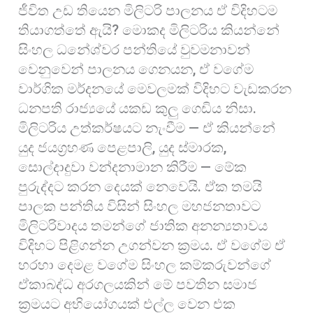
ජීවිත උඩ තියෙන මිලිටරි පාලනය ඒ විදිහටම
තියාගත්තේ ඇයි? මොකද මිලිටරිය කියන්නේ
සිංහල ධනේශ්වර පන්තියේ වුවමනාවන්
වෙනුවෙන් පාලනය ගෙනයන, ඒ වගේම
වාර්ගික මර්දනයේ මෙවලමක් විදිහට වැඩකරන
ධනපති රාජ්‍යයේ යකඩ කුලු ගෙඩිය නිසා.
මිලිටරිය උත්කර්ෂයට නැංවීම — ඒ කියන්නේ
යුද ජයග්‍රහණ පෙළපාලි, යුද ස්මාරක,
සොල්දාදුවා වන්දනාමාන කිරීම — මේක
පුරුද්දට කරන දෙයක් නෙවෙයි. ඒක තමයි
පාලක පන්තිය විසින් සිංහල මහජනතාවට
මිලිටරිවාදය තමන්ගේ ජාතික අනන්‍යතාවය
විදිහට පිළිගන්න උගන්වන ක්‍රමය. ඒ වගේම ඒ
හරහා දෙමළ වගේම සිංහල කම්කරුවන්ගේ
ඒකාබද්ධ අරගලයකින් මේ පවතින සමාජ
ක්‍රමයට අභියෝගයක් එල්ල වෙන එක