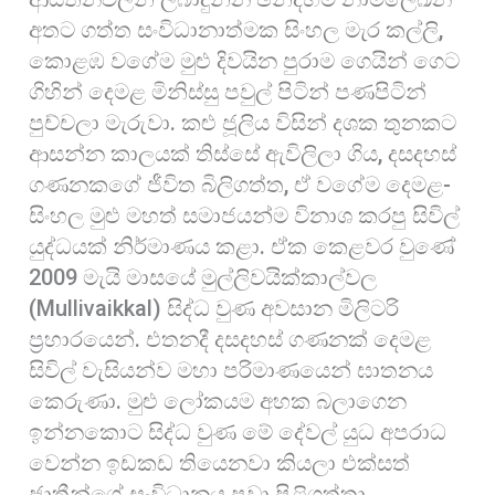
අතට ගත්ත සංවිධානාත්මක සිංහල මැර කල්ලි,
කොළඹ වගේම මුළු දිවයින පුරාම ගෙයින් ගෙට
ගිහින් දෙමළ මිනිස්සු පවුල් පිටින් පණපිටින්
පුච්චලා මැරුවා. කළු ජූලිය විසින් දශක තුනකට
ආසන්න කාලයක් තිස්සේ ඇවිලිලා ගිය, දසදහස්
ගණනකගේ ජීවිත බිලිගත්ත, ඒ වගේම දෙමළ-
සිංහල මුළු මහත් සමාජයන්ම විනාශ කරපු සිවිල්
යුද්ධයක් නිර්මාණය කළා. ඒක කෙළවර වුණේ
2009 මැයි මාසයේ මුල්ලිවයික්කාල්වල
(Mullivaikkal) සිද්ධ වුණ අවසාන මිලිටරි
ප්‍රහාරයෙන්. එතනදී දසදහස් ගණනක් දෙමළ
සිවිල් වැසියන්ව මහා පරිමාණයෙන් ඝාතනය
කෙරුණා. මුළු ලෝකයම අහක බලාගෙන
ඉන්නකොට සිද්ධ වුණ මේ දේවල් යුධ අපරාධ
වෙන්න ඉඩකඩ තියෙනවා කියලා එක්සත්
ජාතීන්ගේ සංවිධානය පවා පිළිගත්තා.