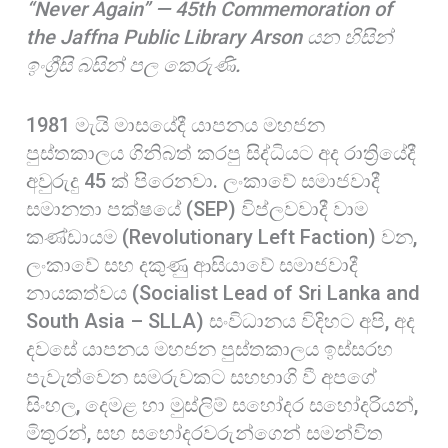
“Never Again” — 45th Commemoration of
o
s
a
the Jaffna Public Library Arson යන හිසින්
o
A
r
ඉංග්‍රීසි බසින් පල කෙරුණි.
k
p
e
p
1981 මැයි මාසයේදී යාපනය මහජන
පුස්තකාලය ගිනිබත් කරපු සිද්ධියට අද රාත්‍රියේදී
අවුරුදු 45 ක් පිරෙනවා. ලංකාවේ සමාජවාදී
සමානතා පක්ෂයේ (SEP) විප්ලවවාදී වාම
කණ්ඩායම (Revolutionary Left Faction) වන,
ලංකාවේ සහ දකුණු ආසියාවේ සමාජවාදී
නායකත්වය (Socialist Lead of Sri Lanka and
South Asia – SLLA) සංවිධානය විදිහට අපි, අද
දවසේ යාපනය මහජන පුස්තකාලය ඉස්සරහ
පැවැත්වෙන සමරුවකට සහභාගි වී අපගේ
සිංහල, දෙමළ හා මුස්ලිම් සහෝදර සහෝදරියන්,
මිතුරන්, සහ සහෝදරවරුන්ගෙන් සමන්විත