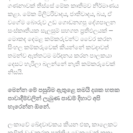
ගණනාවක් තිස්සේ මේක කෘතිමව නිර්මාණය
කළා. මේක මිලිටරිවාදය, ජාතිවාදය, බය, ඒ
වගේම බොරුව උඩ ගොඩනගපු දේශපාලන
සංස්කෘතියක සැලසුම් සහගත ප්‍රතිඵලයක් —
මොකද දෙමළ කම්කරුවන්ට වෛර කරන
සිංහල කම්කරුවෙක් කියන්නේ කවදාවත්
තමන්ව ඇත්තටම මර්දනය කරන පාලකයා
දෙසට හැරිලා බලන්නේ නැති කම්කරුවෙක්
නිසයි.
මෙන්න මේ පසුබිම ඇතුළෙ තමයි දශක හතක
පාවාදීම්වලින් ලැබුණ පාඩම් දිහාට අපි
හැරෙන්න ඕනේ.
ලංකාවේ ඛේදවාචකය කියන එක, කාලෙකට
කලින් වැඩකරන පන්තිය වෙනුවෙන් කතා