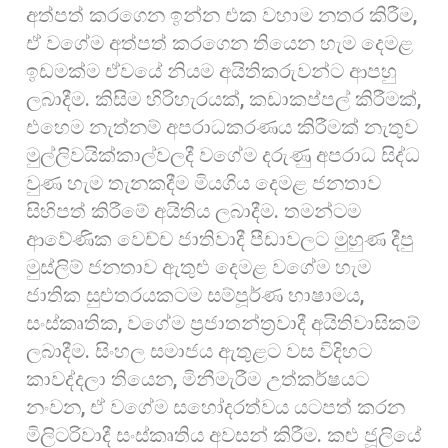
අත්පත් කරගෙන ඉන්න එක වහාම නතර කිරීම,
ඒ වගේම අත්පත් කරගෙන තියෙන හැම දෙමළ
ඉඩමක්ම ඒවයේ නියම අයිතිකරුවන්ට ආපහු
ලබාදීම. කිසිම හිරිහැරයක්, කඩාකප්පල් කිරීමක්,
එහෙම නැත්නම් අපරාධකරණය කිරීමක් නැතුව
මුල්ලිවයික්කාල්වලදී වගේම දරුණු අපරාධ සිද්ධ
වුණ හැම තැනකදීම මියගිය දෙමළ ජනතාව
සිහිපත් කිරීමේ අයිතිය ලබාදීම. තමන්ටම
ආවේණික වෙච්ච ජාතිවාදී පීඩාවලට මුහුණ දීපු
මුස්ලිම් ජනතාව ඇතුළු දෙමළ වගේම හැම
ජාතික සුළුතරයකටම සම්පූර්ණ භාෂාමය,
සංස්කෘතික, වගේම ප්‍රජාතන්ත්‍රවාදී අයිතිවාසිකම්
ලබාදීම. සිංහල සමාජය ඇතුළට වස විදිහට
කාවද්දලා තියෙන, මිනීමැරීම උත්කර්ෂයට
නංවන, ඒ වගේම සහෝදරත්වය යටපත් කරන
මිලිටරිවාදී සංස්කෘතිය අවසන් කිරීම. කළු ජූලියේ