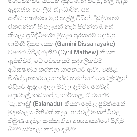
මඟපෙන්වීම යටතේ දකුණෙන් එවපු, නිල ඇඳුම්
ඇඳගත්ත පොලිස් නිලධාරීන් සහ
සංවිධානාත්මක මැර කල්ලි විසින්. “බුද්ධාගම
රැකගන්න” සිංහලයන් නැගී සිටින්න ඕනේ
කියලා ප්‍රසිද්ධියේම ලියලා පුරසාරම් දොඩපු
ගාමිණී දිසානායක (Gamini Dissanayake)
වගේම සිරිල් මැතිව් (Cyril Mathew) කියන
ඇමතිවරු මේ මෙහෙයුම පුද්ගලිකවම
අධීක්ෂණය කරන්න යාපනයට ආවා. දෙමළ
මිනිස්සු හතරදෙනෙක්ව තමන්ගේ ගෙවල්වලින්
එළියට ඇදලා දාලා මරලා දැම්මා. ගෙවල්
දොරවල්, කඩසාප්පු, කාර්යාල, ඒ වගේම
‘ඊළනාඩු’ (Ealanadu) කියන දෙමළ පුවත්පතේ
මුද්‍රණාලය ගිනිබත් කළා. පාරවල් මංසන්ධිවල
තිබුණ දෙමළ සංස්කෘතික නායකයන්ගේ පිළිම
බිමට සමතලා කරලා දැම්මා.