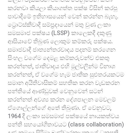
කරනවා කියලා කියාගත්ත පක්ෂ විසින් කරපු
පාවාදීමේ ඉතිහාසයෙන් වෙන් කරන්න බැහැ.
ට්‍රොට්ස්කිවාදී සම්ප්‍රදායෙන් මතු වුණ ලංකා
සමසමාජ පක්ෂය (LSSP) කාලෙකදී දකුණු
ආසියාවේ තිබුණ ලොකුම කම්කරු පක්ෂය.
සමාජවාදී ජාත්‍යන්තරවාදය පදනම් කරගෙන
සිංහල වගේම දෙමළ කම්කරුවන්ව එකතු
කරන්නත්, ජාතිවාදය එහි මුල්වලින්ම විනාශ
කරන්නත්, ඒ වගේම හැම ජාතික සුළුතරයකටම
සමාන අයිතිවාසිකම් සහතික කරන වැඩකරන
පන්තියේ ආණ්ඩුවක් වෙනුවෙන් සටන්
කරන්නත් අවශ්‍ය කරන දේශපාලන මෙවලම්
ඒගොල්ලන්ගේ අතේ තිබුණා. ඒ වෙනුවට,
1964 දී ලංකා සමසමාජ පක්ෂයේ නායකත්වය
පන්ති සහයෝගිතාවයට (class collaboration)
දණ නමලා සිරිමා බණ්ඩාරනායකගේ ධනපති