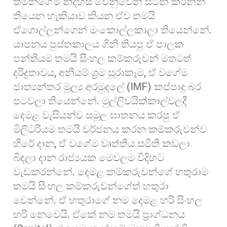
තමන්ගේම නිදහස වෙනුවෙන් සටන් කරන්න
තියෙන හැකියාව කියන ඒව තමයි
ඒගොල්ලන්ගෙන් මංකොල්ලකාලා තියෙන්නේ.
යාපනය පුස්තකාලය ගිනි තියපු ඒ පාලක
පන්තියම තමයි සිංහල කම්කරුවන් මතටත්
දරිද්‍රතාවය, අනියම් ශ්‍රම සූරාකෑම, ඒ වගේම
ජාත්‍යන්තර මූල්‍ය අරමුදලේ (IMF) කප්පාදු බර
පටවලා තියෙන්නේ. මුල්ලිවයික්කාල්වලදී
දෙමළ වැසියන්ව සමූල ඝාතනය කරපු ඒ
මිලිටරියම තමයි වර්ජනය කරන කම්කරුවන්ව
හිරේ දාන, ඒ වගේම වෘත්තීය සමිති කඩලා
බිඳලා දාන රාජ්‍යයක මෙවලම විදිහට
වැඩකරන්නේ. දෙමළ කම්කරුවන්ගේ හතුරාම
තමයි සිංහල කම්කරුවන්ගේත් හතුරා
වෙන්නේ. ඒ හතුරාගේ නම දෙමළ හරි සිංහල
හරි නෙවෙයි. ඒකේ නම තමයි ප්‍රාග්ධනය