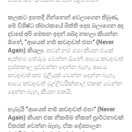
කලකට ඉහතදී ගින්නෙන් වෙලාගෙන තිබුණ,
මේ විශිෂ්ට ස්මාරකයේ බිත්ති දෙස බලාගෙන අද
දවසේ අපි මෙතන ඉඳන් ශබ්ද නඟලා කියන්න
ඕනේ, “ආයෙත් නම් කවදාවත් එපා” (Never
Again) කියලා.
තවත් නම් එපා
කියන එකේ
ඇත්තම තේරුම වෙන්න ඕනේ: ආයෙ කවදාවත්
පුස්තකාල පුච්චන්න දෙන්න බැහැ. ආයෙ
කවදාවත් කළු ජූලියක් වෙන්න දෙන්න බැහැ.
ආයෙ කවදාවත් මුල්ලිවයික්කාල් එකක් වෙන්න
දෙන්න බැහැ කියන එකයි.
හැබැයි “ආයෙත් නම් කවදාවත් එපා” (Never
Again) කියන එක නිකම්ම නිකන් ප්‍රාර්ථනාවක්
විතරක් වෙන්න බැහැ. ඒක දේශපාලන