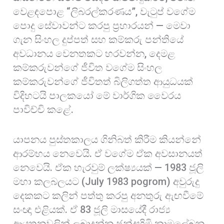
වෙළඳපොළ “ලිබරල්කරණය”, වැටුප් වගේම
පොදු සේවාවන්ට කරපු ප්‍රහාරයන් — මෙවා
ගැන සිංහල දුප්පත් සහ කම්කරු පන්තියේ
අවධානය වෙනතකට හරවන්න, දෙමළ
කම්කරුවන්ගේ ජීවිත වගේම සිංහල
කම්කරුවන්ගේ ජීවිතත් බිලිගත්ත ආයුධයක්
විදිහටයි පාලකයෝ මේ වාර්ගික වෛරය
පාවිච්චි කළේ.
යාපනය පුස්තකාලය ගිනිබත් කිරීම කියන්නේ
ආරම්භය නෙවෙයි. ඒ වගේම ඒක අවසානයත්
නෙවෙයි. ඒක හැරවුම් ලක්ෂ්‍යයක් — 1983 ජූලි
මහා කලබලයට (July 1983 pogrom) අවුරුදු
දෙකකට කලින් පත්තු කරපු අනතුරු ඇඟවීමේ
සංඥා එළියක්. ඒ 83 ජූලි මාසයේදී රාජ්‍ය
ආයතනවලින් ලබාදුන්න ඡන්දහිමි නාමලේඛන