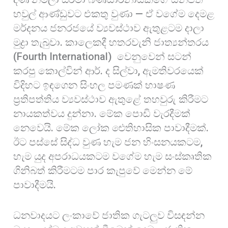
හවුල් ආණ්ඩුවට එකතු වුණා — ඒ වගේම දෙමළ
මර්දනය ජනරජයේ ව්‍යවස්ථාව ඇතුළටම දාලා
මුද්‍රා තැබුවා. කාලෙකදී හතරවැනි ජාත්‍යන්තරය
(Fourth International) වෙනුවෙන් සටන්
කරපු කොල්වින් ආර්. ද සිල්වා, ඇමතිවරයෙක්
විදිහට ඉඳගෙන සිංහල පමණක් භාෂණ
ප්‍රතිපත්තිය ව්‍යවස්ථාව ඇතුළේ තහවුරු කිරීමට
නායකත්වය දුන්නා. මේක පොඩි වැරදීමක්
නෙවෙයි. මේක ලෝක ඓතිහාසික පාවාදීමක්.
ඊට පස්සේ සිද්ධ වුණ හැම ජන හිංසනයකටම,
හැම යුද අපරාධයකටම වගේම හැම සංස්කෘතික
ගිනිබත් කිරීමටම පාර කැපුවේ මෙන්න මේ
පාවාදීමයි.
ධනවාදයට ලංකාවේ ජාතික ගැටලුව විසඳන්න