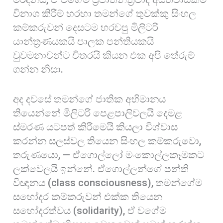
විනාශ කිරීම් හරහා තමන්ගේ තුවක්කු සිංහල
කම්කරුවන් දෙසටම හරවපු මිලිටරි
යාන්ත්‍රණයකයි පාලක පන්තියකයි
වුවමනාවන්ට විතරයි කියන එක අපි තේරුම්
ගන්න නිසා.
අද දවසේ තමන්ගේ ජාතික අභිමානය
තියෙන්නේ මිලිටරි පෙළපාලිවලයි දෙමළ
ස්මරණ යටපත් කිරීමෙයි කියලා විශ්වාස
කරන්න සලස්වල තියෙන සිංහල කම්කරුවො,
තරුණයො, — ඒගොල්ලෝ මංකොල්ලකෑමකට
ලක්වෙලයි ඉන්නේ. ඒගොල්ලන්ගේ පන්ති
විඥානය (class consciousness), තමන්ගේම
සහෝදර කම්කරුවන් එක්ක තියෙන
සහෝදරත්වය (solidarity), ඒ වගේම