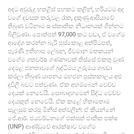
අදට අවුරුදු හතළිස් පහකට කලින්, හරියටම අද
වගේ දවසක කරුවල රෑක, දකුණු ආසියාවේ
තිබුණ වටිනාම සංස්කෘතික නිධානයක් ගින්නට
බිලිවුණා. පොත්පත් 97,000 කට වඩා, ඒ වගේම
ආදේශ කරන්න බැරි පුස්කොළ අත්පිටපත්,
පැරණි ඉතිහාස ලේඛන, ජීවමාන මතකයන්
වගේම ශතවර්ෂ ගණනාවක් තිස්සේ එකතු වුණ
දෙමළ ජනතාවගේ බුද්ධිමය උරුමය ගබඩා
කරලා තිබුණ යාපනය මහජන පුස්තකාලය අළු
දූවිලි බවට පත්වුණා. ඒක අහම්බෙන් වෙච්ච
දෙයක් නෙවෙයි. සොබාදහමෙන් සිද්ධ වෙච්ච
දෙයකුත් නෙවෙයි. ඒක කළේ හිතාමතාම
සැලසුම් කරපු මිනිස් අත්වලින්: ඒ කියන්නේ
ජේ.ආර්. ජයවර්ධනගේ එක්සත් ජාතික පක්ෂ
(UNP) ආණ්ඩුවේ ආරක්ෂාව වගේම