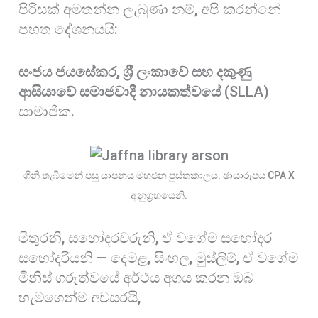
පිරිසක් අමතන්න ලැබුණා නම්, අපි කරන්නේ
පහත දේශනයයි:
සංජය ජයසේකර, ශ්‍රී ලංකාවේ සහ දකුණු
ආසියාවේ සමාජවාදී නායකත්වයේ
(SLLA)
සාමාජික.
ගිනි තැබීමෙන් පසු යාපනය මහජන පුස්තකාලය. ඡායාරූපය CPA X
අනුග්‍රහයෙනි.
මිතුරනි, සහෝදරවරුනි, ඒ වගේම සහෝදර
සහෝදරියනි — දෙමළ, සිංහල, මුස්ලිම්, ඒ වගේම
මිනිස් ගරුත්වයේ අර්ථය අගය කරන ඔබ
හැමගෙන්ම අවසරයි,