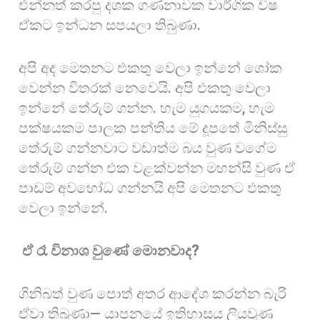
එන්නත් කරපු දශක ගණනාවක වාර්ගික විෂ
ඒකට ඉන්ධන සපයලා තිබුණා.
අපි අද මෙතනට එකතු වෙලා ඉන්නේ ශෝක
වෙන්න විතරක් නෙවෙයි. අපි එකතු වෙලා
ඉන්නේ තේරුම් ගන්න. හැම යුගයකම, හැම
පක්ෂයකම පාලක පන්තිය මේ දූපතේ මිනිස්සු
තේරුම් ගන්නවාට වඩාත්ම බය වුණ වගේම
තේරුම් ගන්න එක වළක්වන්න මහන්සි වුණ ඒ
පාඩම් අවභෝධ ගන්නයි අපි මෙතනට එකතු
වෙලා ඉන්නේ.
ඒ රෑ විනාශ වුණේ මොනවාද?
ගිනිබත් වුණ පොත් අතර ආදේශ කරන්න බැරි
ඒවා තිබුණා— යාපනයේ ඉතිහාසය ලියවුණ