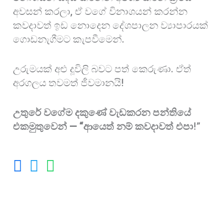
අවසන් කරලා, ඒ වගේ විනාශයන් කරන්න
කවදාවත් ඉඩ නොදෙන දේශපාලන ව්‍යාපාරයක්
ගොඩනැගීමට කැපවීමෙන්.
උරුමයක් අළු දූවිලි බවට පත් කෙරුණා. ඒත්
අරගලය තවමත් ජීවමානයි!
උතුරේ වගේම දකුණේ වැඩකරන පන්තියේ
එකමුතුවෙන් — “ආයෙත් නම් කවදාවත් එපා
!”