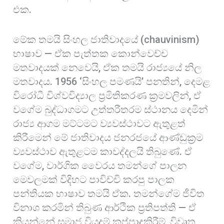
එක.
මේක තමයි සිංහල ජාතිවාදයේ (chauvinism)
භාෂාව — ඒක පැත්තක කොන්වෙච්ච
මතවාදයක් නෙවෙයි, ඒක තමයි රාජ්‍යයේ නිල
මතවාදය. 1956 ‘සිංහල පමණයි’ පනතින්, දෙමළ
විරෝධී විශ්වවිද්‍යාල ප්‍රමිතිකරණ ක්‍රමවලින්, ඒ
වගේම බුද්ධාගමට උත්තරීතරම ස්ථානය දෙමින්
රාජ්‍ය ආගම මට්ටමට ව්‍යවස්ථාවට ඇතුළත්
කිරීමෙන් මේ ජාතිවාදය ජනරජයේ ආණ්ඩුක්‍රම
ව්‍යවස්ථාව ඇතුළටම කාවද්දලයි තිබුණේ. ඒ
වගේම, වාර්ගික වෛරය තමන්ගේ පාලන
මෙවලමක් විදිහට පාවිච්චි කරපු පාලක
පන්තියක භාෂාව තමයි ඒක. තමන්ගේම ජීවිත
විනාශ කරමින් තිබුණ ආර්ථික ප්‍රතිපත්ති — ඒ
කියන්නේ සමාජ වියදම් කප්පාදුකිරීම්, විවෘත