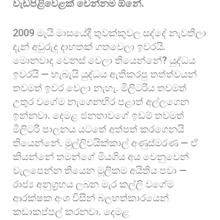
වැඩපිළිවෙළක් වෙන්නම ඕනේ.
2009 මැයි මාසයේදී තුවක්කුවල සද්දේ නැවතිලා
දැන් අවුරුදු දාහතක් ගතවෙලා ඉවරයි.
මොනවාද වෙනස් වෙලා තියෙන්නේ? යුද්ධය
ඉවරයි — හැබැයි යුද්ධය ඇතිකරපු තත්ත්වයන්
තවමත් ඉවර වෙලා නැහැ. මිලිටරිය තවමත්
උතුර වගේම නැගෙනහිර පළාත් අල්ලගෙන
ඉන්නවා. දෙමළ ජනතාවගේ ඉඩම් තවමත්
මිලිටරි පාලනය යටතේ අත්පත් කරගෙනයි
තියෙන්නේ. මුල්ලිවයික්කාල් අණුස්මරණ — ඒ
කියන්නේ තමන්ගේ මියගිය අය වෙනුවෙන්
වැලපෙන්න තියෙන මූලිකම අයිතිය පවා —
රාජ්‍ය අනුග්‍රහය ලබන මැර කල්ලි වගේම
ආරක්ෂක අංශ විසින් බලහත්කාරයෙන්
කඩාකප්පල් කරනවා. දෙමළ