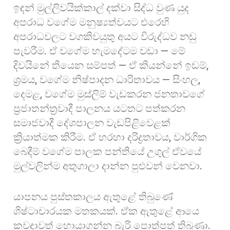
ඉඳන් මුල්ලිවයික්කාල් දක්වා සිද්ධ වුණ යුද
අපරාධ වගේම මනුෂ්‍යත්වයට එරෙහි
අපරාධවලට වගකිවයුතු අයට විරුද්ධව නඩු
පැවරීම. ඒ වගේම හැමදේටම වඩා — මේ
දිවයිනේ තියෙන සම්පත් — ඒ කියන්නේ ඉඩම්,
ශ්‍රමය, වගේම නිෂ්පාදන ධාරිතාවය — සිංහල,
දෙමළ, වගේම මුස්ලිම් වැඩකරන ජනතාවගේ
ප්‍රජාතන්ත්‍රවාදී පාලනය යටතට පත්කරන
සමාජවාදී දේශපාලන වැඩපිළිවෙළක්
ක්‍රියාත්මක කිරීම. ඒ හරහා දරිද්‍රතාවය, වාර්ගික
බෙදීම් වගේම පාලක පන්තියේ උගුල් ඒවයේ
මුල්වලින්ම අතුගාලා දාන්න පුළුවන් වෙනවා.
යාපනය පුස්තකාලය ඇතුළේ තිබුණේ
ශිෂ්ටාචාරයක මතකයක්. ඒක ඇතුළේ ආයෙ
කවදාවත් හොයාගන්න බැරි පොත්පත් තිබුණා.