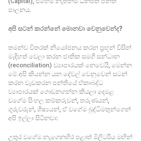
(Capital), එහෙම නැත්නම් ධනපති පන්ති
පාලනය.
අපි සටන් කරන්නේ මොනවා වෙනුවෙන්ද?
තමන්ව විතරක් නියෝජනය කරන ප්‍රභූන් විසින්
මැදිහත් වෙලා කරන ජාතික සමගි සන්ධාන
(reconciliation) ව්‍යාපාරයක් නෙවෙයි, මෙන්න
මේ අපි කියන්න යන දේවල් වෙනුවෙන් සටන්
කරන වැඩකරන පන්තියේ ඒකාබද්ධ
ව්‍යාපාරයක් ගොඩනගන්න කියලා දෙමළ
වගේම සිංහල කම්කරුවන්, තරුණයන්,
ගුරුවරුන්, ශිෂ්‍යයන්, ඒ වගේම බුද්ධිමතුන්ගෙන්
අපි ඉල්ලා සිටිනවා:
උතුර වගේම නැගෙනහිර පළාත් මිලිටරිය මඟින්