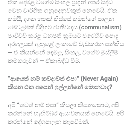
ඒක දෙමළ වගේම සිංහල ප්‍රභූන් අතර සිද්ධ
වෙන වාර්ගික ගනුදෙනුවකුත් නෙවෙයි. ඒක
තමයි, දශක හතක් තිස්සේ තමන්ගේ පාලන
මෙවලමක් විදිහට ජාතිවාදය (communalism)
පාවිච්චි කරපු ධනපති ක්‍රමයට එරෙහිව පොදු
අරගලයක් ඇතුළේ ලංකාවේ වැඩකරන පන්තිය
— ඒ කියන්නේ දෙමළ, සිංහල, වගේම මුස්ලිම්
කම්කරුවන් — ඒකාබද්ධ වීම.
“ආයෙත් නම් කවදාවත් එපා” (Never Again)
කියන එක අපෙන් ඉල්ලන්නේ මොනවාද?
අපි “තවත් නම් එපා” කියලා කියනකොට, අපි
කරන්නේ හැඟීම්බර ආයාචනයක් නෙවෙයි. අපි
කරන්නේ දේශපාලන කැපවීමක්.