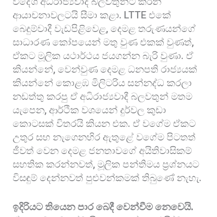
විදේශ අධිරාජ්‍යවාදී බලවතුන්ට කරන
ආයාචනාවලටයි සීමා කළා. LTTE එකේ
බෙදුම්වාදී වැඩපිළිවෙළ, දෙමළ තරුණයන්ගේ
සාධාරණ කෝපයෙන් මතු වුණ එකක් වුණත්,
ඒකට මූලික යථාර්ථය ජයගන්න බැරි වුණා. ඒ
කියන්නේ, වෙන්වුණ දෙමළ ධනපති රාජ්‍යයක්
කියන්නේ කොළඹ මිලිටරිය සන්නද්ධ කරලා
නඩත්තු කරපු ඒ අධිරාජ්‍යවාදී බලවතුන් මතම
යැපෙන, ආර්ථික වශයෙන් දුර්වල කුඩා
කොටසක් විතරයි කියන එක. ඒ වගේම ඒකට
උතුර සහ නැගෙනහිර ඇතුළේ වගේම පිටතත්
ජීවත් වෙන දෙමළ ජනතාවගේ අයිතිවාසිකම්
සහතික කරන්නවත්, මූලික පන්තිමය ප්‍රශ්නයට
විසඳුම් දෙන්නවත් පුළුවන්කමක් තිබුණේ නැහැ.
ඉදිරියට තියෙන පාර බෙදී වෙන්වීම නෙවෙයි.