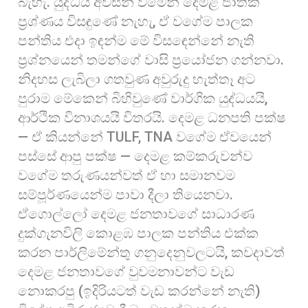
බැහැ. යුද්ධය අවසන් වීමෙන් දෙමළ ජාතික
ප්‍රශ්ණය විසඳුණේ නැහැ, ඒ වගේම පාලක
පන්තිය එදා ඉඳන්ම මේ විසඳෙන්නේ නැති
ප්‍රශ්නයෙන් තමන්ගේ වාසි ප්‍රයෝජන ගන්නවා.
නිදහස ලැබිලා ගතවුණ අවුරුදු හැත්තෑ අට
පුරාම මේකෙන් බිහිවුණේ වාර්ගික යුද්ධයයි,
ආර්ථික විනාශයයි විතරයි. දෙමළ ධනපති පක්ෂ
— ඒ කියන්නේ TULF, TNA වගේම ඒවයෙන්
පස්සේ ආපු පක්ෂ — දෙමළ කම්කරුවන්ව
වගේම තරුණයන්වත් ඒ හා සමානවම
සම්පූර්ණයෙන්ම පාවා දීලා තියෙනවා.
ඒගොල්ලෝ දෙමළ ජනතාවගේ සාධාරණ
දුක්ගැනවිලි කොළඹ පාලක පන්තිය එක්ක
කරන පාර්ලිමේන්තු ගනුදෙනුවලටයි, කවදාවත්
දෙමළ ජනතාවගේ වුවමනාවන්ට වැඩ
නොකරපු (ඉදිරියටත් වැඩ කරන්නේ නැති)