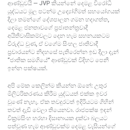
ආණ්ඩුවයි — JVP කියන්නේ දෙමළ විරෝධී
යුද්ධයට මුල පටන්ම උද්‍යෝගිමත් සහයෝගයක්
දීලා තමන්ගේ දේශපාලන ගමන හදාගත්ත,
දෙමළ ජනතාවගේ ප්‍රජාතන්ත්‍රවාදී
අයිතිවාසිකම්වලට දෙන හැම සහනයකටම
විරුද්ධ වුණ, ඒ වගේම සිංහල ජාතිවාදී
ප්‍රචාරයන්ට නිදහසේ පැතිරෙන්න ඉඩ දීලා දැන්
“ජාතික සමගියේ” ආණ්ඩුවක් විදිහට පෙනී
ඉන්න පක්ෂයක්.
අපි මේක කෙලින්ම කියන්න ඕනේ: උතුර
මිලිටරිකරණය කිරීම යුද්ධයත් එක්ක ඉවර
වුණේ නැහැ. ඒක තවදුරටත් ඉදිරියටම ගිහින්
තවත් දැඩි වෙලා තියෙනවා. රාජපක්ෂ ඉඳන්
වික්‍රමසිංහ හරහා දිසානායක දක්වා බලයට
පත්වුණ හැම ආණ්ඩුවක්ම දෙමළ වැසියන්ගේ