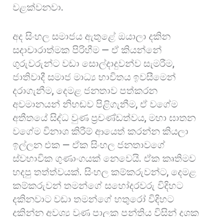
වළක්වනවා.
අද සිංහල සමාජය ඇතුළේ ඔයාලා දකින
සදාචාරාත්මක පිරිහීම — ඒ කියන්නේ
ගුරුවරුන්ට වඩා සොල්දාදුවන්ව සැමරීම,
ජාතිවාදී සමාජ මාධ්‍ය භාවිතය ඉවසීමෙන්
දරාගැනීම, දෙමළ ජනතාව පත්කරන
අවමානයන් නිහඬව පිළිගැනීම, ඒ වගේම
අතීතයේ සිද්ධ වුණ ප්‍රචණ්ඩත්වය, මහා ඝාතන
වගේම විනාශ කිරීම් ආයෙත් කරන්න කියලා
ඉල්ලන එක — ඒක සිංහල ජනතාවගේ
ස්වභාවික ගුණාංගයක් නෙවෙයි. ඒක කෘතිමව
හදපු තත්ත්වයක්. සිංහල කම්කරුවන්ට, දෙමළ
කම්කරුවන් තමන්ගේ සහෝදරවරු විදිහට
දකිනවාට වඩා තමන්ගේ හතුරෝ විදිහට
දකින්න අවශ්‍ය වුණ පාලක පන්තිය විසින් දශක