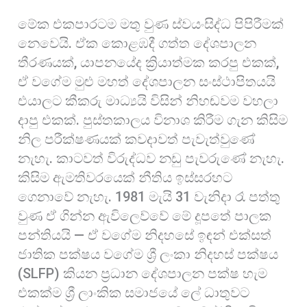
මේක එකපාරටම මතු වුණ ස්වයංසිද්ධ පිපිරීමක්
නෙවෙයි. ඒක කොළඹදී ගත්ත දේශපාලන
තීරණයක්, යාපනයේද ක්‍රියාත්මක කරපු එකක්,
ඒ වගේම මුළු මහත් දේශපාලන සංස්ථාපිතයයි
එයාලට කීකරු මාධ්‍යයි විසින් නිහඬවම වහලා
දාපු එකක්. පුස්තකාලය විනාශ කිරීම ගැන කිසිම
නිල පරීක්ෂණයක් කවදාවත් පැවැත්වුණේ
නැහැ. කාටවත් විරුද්ධව නඩු පැවරුණේ නැහැ.
කිසිම ඇමතිවරයෙක් නීතිය ඉස්සරහට
ගෙනාවේ නැහැ. 1981 මැයි 31 වැනිදා රෑ පත්තු
වුණ ඒ ගින්න ඇවිලෙව්වේ මේ දූපතේ පාලක
පන්තියයි — ඒ වගේම නිදහසේ ඉඳන් එක්සත්
ජාතික පක්ෂය වගේම ශ්‍රී ලංකා නිදහස් පක්ෂය
(SLFP) කියන ප්‍රධාන දේශපාලන පක්ෂ හැම
එකක්ම ශ්‍රී ලාංකික සමාජයේ ලේ ධාතුවට