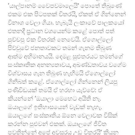
‘යාල්පානම් වෛපවමාලෙයි’ පොතේ තිබුණේ
එකම එක පිටපතක් විතරයි, ඒකත් ඒ ගින්නෙන්
විනාශ වෙලා ගියා. හැබැයි ලංකාවේ පාලකයෝ
එතනදී ප්‍රධාන වශයෙන්ම කළේ පොත් පත්
පුච්චපු එක විතරක් නෙවෙයි. ඒගොල්ලෝ
පිච්චුවේ ජනතාවකට තමන් ගැනම තිබුණ
ආත්ම අභිමානයයි. දෙමළ සුළුතරයට තමන්ගේ
සංස්කෘතික අනන්‍යතාවය, අඛණ්ඩතාවය වගේම
විශ්වාසය ගැන තිබුණ හැඟීමයි ඒගොල්ලෝ
ගිනිබත් කළේ. ඒගොල්ලෝ ගින්නෙන් ලියපු
පණිවිඩයක් තමයි ඒ හරහා යැව්වේ: ඒ
කියන්නේ ‘ඔයාලා මෙහෙට අයිති නෑ.
ඔයාලගේ ඉතිහාසයෙන් වැඩක් නැහැ.
ඔයාලගේ සංස්කෘතිය ඕනෙ වෙලාවක විසික්
කරන්න පුළුවන් එකක්. ඔයාලගේ ජීවිත
පවතින්නේ අපේ අවසරය උඩ විතරයි’ කියන