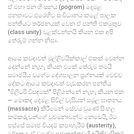
ඒ මහා ජන හිංසනය (pogrom) දෙමළ
ජනතාවට එරෙහිව සංවිධානය කළේ පාලක
පන්තියට තර්ජනයක් වෙන ඒ පන්ති එකමුතුව
(class unity) වළක්වන්නයි කියන එක අපි
තේරුම් ගන්න නිසා.
ආයෙ කවදාවත් මුල්ලිවයික්කාල් එකක් වෙන්න
දෙන්නේ නැහැ කියන එකේ තේරුම තමයි
සමාජයීය වගේම දේශපාලන ප්‍රශ්නයක් වෙච්ච
දේකට ආයෙ කවදාවත් වැඩකරන පන්තිය
“මිලිටරි විසඳුමක්” පිළිගන්නේ නැහැ කියන එක
— මොකද දෙමළ සිවිල් වැසියන් සමූල ඝාතනය
(massacre) කිරීමෙන් සේවය වුණේ සිංහල
කම්කරුවන්ගේ වුවමනාවන්ට නෙවෙයි, ඊට
පස්සේ සමාජ වියදම් කපාහැරීම් (austerity),
මර්දනය, ඒ වගේම ප්‍රජාතන්ත්‍රවාදී අයිතිවාසිකම්