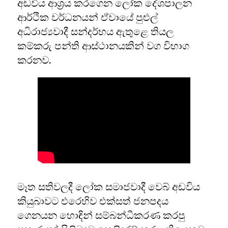
අඩවිය ආශ්‍රය කරගෙන ලෝක දේශපාලන
ආර්ථික වර්ධනයන් ඒවායේ පුළුල්
අධිරාජ්‍යවාදී සන්දර්භය ඇතුළෙ තියල
කම්කරු පන්ති ආස්ථානයකින් වග විභාග
කරනව.
මෑත සතිවලදී ලෝක සමාජවාදී වෙබ් අඩවිය
කියුබාවට එරෙහිව එක්සත් ජනපදය
ගෙනයන හොඳින් සම්බන්ධීකරණ කරපු