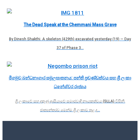
The Dead Speak at the Chemmani Mass Grave
By Dinesh Shakthi. A skeleton (429th) excavated yesterday (19) — Day
37 of Phase 3…
මීගමුව බන්ධනාගාර සමූලඝාතනය: පන්ති ප්‍රචණ්ඩත්වය සහ ශ්‍රී ලංකා
ධනේශ්වර රාජ්‍යය
ශ්‍රී ලංකාවේ සහ දකුණු ආසියාවේ සමාජවාදී නායකත්වය (SLLA) විසිනි.
ජාත්‍යන්තරව මෙන්ම ශ්‍රී ලංකාව තුළ ද…