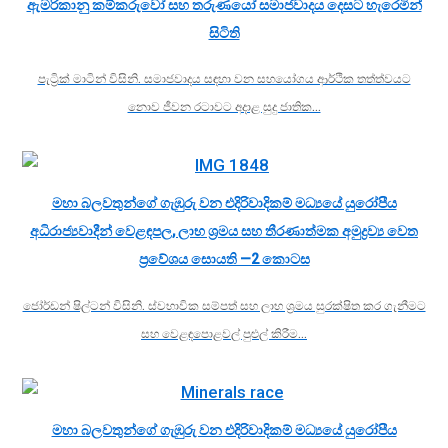
ඇමරිකානු කම්කරුවෝ සහ තරුණයෝ සමාජවාදය දෙසට හැරෙමින්
සිටිති
පැට්‍රික් මාටින් විසිනි. සමාජවාදය සඳහා වන සහයෝගය ආර්ථික තත්ත්වයට
නොව ජීවන රටාවට අදාළ සුදු ජාතික…
මහා බලවතුන්ගේ ගැඹුරු වන එදිරිවාදිකම් මධ්‍යයේ යුරෝපීය
අධිරාජ්‍යවාදීන් වෙළඳපල, ලාභ ශ්‍රමය සහ තීරණාත්මක අමුද්‍රව්‍ය වෙත
ප්‍රවේශය සොයති —2 කොටස
ජෝර්ඩන් ෂිල්ටන් විසිනි. ස්වභාවික සම්පත් සහ ලාභ ශ්‍රමය සුරක්ෂිත කර ගැනීමට
සහ වෙළඳපොළවල් පුළුල් කිරීම…
මහා බලවතුන්ගේ ගැඹුරු වන එදිරිවාදිකම් මධ්‍යයේ යුරෝපීය