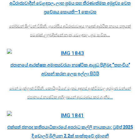
අධිරාජ්‍යවාදීන් වෙළඳපල, ලාභ ශ්‍රමය සහ තීරණාත්මක අමුද්‍රව්‍ය වෙත
ප්‍රවේශය සොයති—1 කොටස
ජෝර්ඩන් ෂිල්ටන් විසිනි. යුරෝපීය අධිරාජ්‍යවාදය හුදෙක් ආර්ථික න්‍යාය පත්‍රයක්
පමණක් ලුහුබඳින්නේ නැත; වෙළඳපල, ශ්‍රම සංචිත,…
ජපානයේ ආරක්ෂක අමාත්‍යවරයා න්‍යෂ්ටික ආයුධ පිළිබඳ “තහංචිය”
අවසන් කරන ලෙස ඉල්ලා සිටියි
බෙන් මැක්ග්‍රාත් විසිනි. කොයිසුමිගේ මෑතම අදහස් දැක්වීම්වල අරමුණ වන්නේ
ජපානයේ න්‍යෂ්ටික අභිලාෂයන් ආවරණය කර ගැනීම…
එක්සත් ජනපද කතිපයාධිකාරයේ අපරාධ කල්ලි නායකයා: ට්‍රම්ප් 2025
දී ඩොලර් බිලියන 2.2ක් සාක්කුවේ දමාගනී