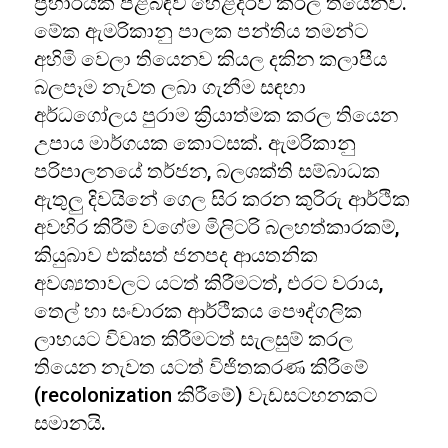
ප්‍රහාරයක් පිළිබඳව හෙළිදරව් කරල තියෙනව.
මේක ඇමරිකානු පාලක පන්තිය තමන්ට
අහිමි වෙලා තියෙනව කියල දකින කලාපීය
බලපෑම නැවත ලබා ගැනීම සඳහා
අර්ධගෝලය පුරාම ක්‍රියාත්මක කරල තියෙන
උපාය මාර්ගයක කොටසක්. ඇමරිකානු
පරිපාලනයේ තර්ජන, බලශක්ති සම්බාධක
ඇතුලු දිවයිනේ ගෙල සිර කරන කුරිරු ආර්ථික
අවහිර කිරීම් වගේම මිලිටරි බලහත්කාරකම්,
කියුබාව එක්සත් ජනපද ආයතනික
අවශ්‍යතාවලට යටත් කිරීමටත්, එරට වරාය,
තෙල් හා සංචාරක ආර්ථිකය පෞද්ගලික
ලාභයට විවෘත කිරීමටත් සැලසුම් කරල
තියෙන නැවත යටත් විජිතකරණ කිරීමේ
(recolonization කිරීමේ) වැඩසටහනකට
සමානයි.