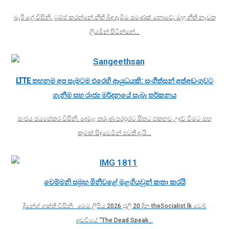
බැරී ග්‍රේ විසිනි. ට්‍රම්ප් කරන්නේ නීති බිඳ දැමීම පමණක් නොවේ; ඔහු නීති නැවත
ලියමින් සිටින්නේ…
LTTE තහනම අප සැමටම එරෙහි ආයුධයකි: සංගීත්සන් අත්අඩංගුවට
ගැනීම සහ රාජ්‍ය මර්දනයේ සැබෑ තර්කනය
සංජය ජයසේකර විසිනි. දෙමළ තරුණ පරපුරට සිතට එකඟව උදව් වීමට සහ
කුමක් සිදුවෙමින් පවතී දැයි…
චෙම්මනි සමූහ මිනීවළේ මළගියවුන් කතා කරයි
දිනේශ් ශක්ති විසිනි. මෙම ලිපිය 2026 ජුලි 20 දින theSocialist.lk වෙබ්
අඩවියේ “The Dead Speak…