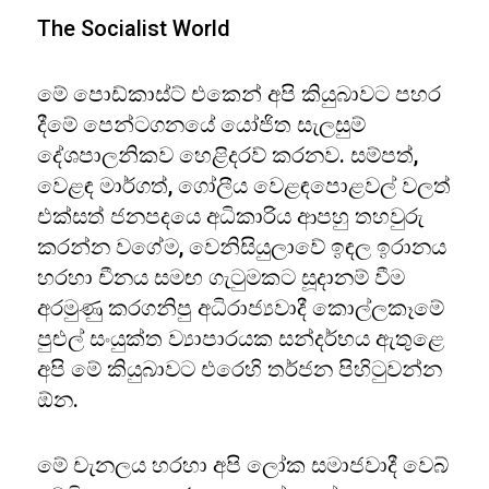
The Socialist World
මේ පොඩ්කාස්ට් එකෙන් අපි කියුබාවට පහර
දීමේ පෙන්ටගනයේ යෝජිත සැලසුම්
දේශපාලනිකව හෙළිදරව් කරනව. සම්පත්,
වෙළඳ මාර්ගත්, ගෝලීය වෙළඳපොළවල් වලත්
එක්සත් ජනපදයෙ අධිකාරිය ආපහු තහවුරු
කරන්න වගේම, වෙනිසියුලාවේ ඉඳල ඉරානය
හරහා චීනය සමඟ ගැටුමකට සූදානම් වීම
අරමුණු කරගනිපු අධිරාජ්‍යවාදී කොල්ලකෑමේ
පුළුල් සංයුක්ත ව්‍යාපාරයක සන්දර්භය ඇතුළෙ
අපි මේ කියුබාවට එරෙහි තර්ජන පිහිටුවන්න
ඕන.
මේ චැනලය හරහා අපි ලෝක සමාජවාදී වෙබ්