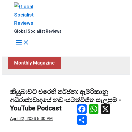
Skip
to
content
Global Socialist Reviews
Search
Monthly Magazine
කියුබාවට එරෙහි තර්ජන: ඇමරිකානු
අධිරාජ්‍යවාදයේ නව-යටත්විජිත සැලසුම් -
Facebook
WhatsA
X
YouTube Podcast
Share
April 22, 2026
5:30 PM