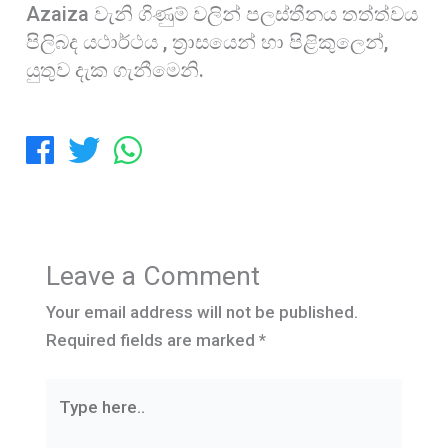
Azaiza වැනි ගිණුම් වලින් පලස්තීනය තත්ත්වය
පිලිබද යථාර්ථය , ත්‍රාසයෙන් හා පිළිකුලෙන්,
යුතුව දැක ගැනීමෙනි.
Leave a Comment
Your email address will not be published.
Required fields are marked
*
Type
here..