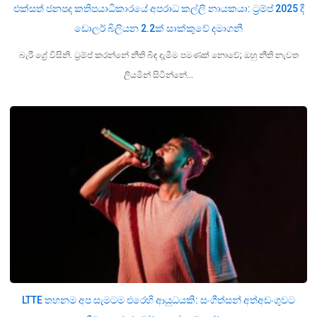
එක්සත් ජනපද කතිපයාධිකාරයේ අපරාධ කල්ලි නායකයා: ට්‍රම්ප් 2025 දී
ඩොලර් බිලියන 2.2ක් සාක්කුවේ දමාගනී
බැරී ග්‍රේ විසිනි. ට්‍රම්ප් කරන්නේ නීති බිඳ දැමීම පමණක් නොවේ; ඔහු නීති නැවත
ලියමින් සිටින්නේ…
LTTE තහනම අප සැමටම එරෙහි ආයුධයකි: සංගීත්සන් අත්අඩංගුවට