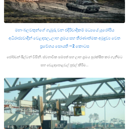
මහා බලවතුන්ගේ ගැඹුරු වන එදිරිවාදිකම් මධ්‍යයේ යුරෝපීය
අධිරාජ්‍යවාදීන් වෙළඳපල, ලාභ ශ්‍රමය සහ තීරණාත්මක අමුද්‍රව්‍ය වෙත
ප්‍රවේශය සොයති —2 කොටස
ජෝර්ඩන් ෂිල්ටන් විසිනි. ස්වභාවික සම්පත් සහ ලාභ ශ්‍රමය සුරක්ෂිත කර ගැනීමට
සහ වෙළඳපොළවල් පුළුල් කිරීම…