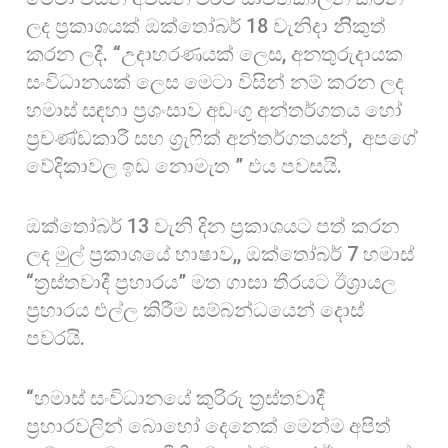
ලද ප්‍රකාශයක් ඔක්තෝබර් 18 වැනිදා නිිකුත්
කරන ලදී. “උදාහරණයක් ලෙස, අනතුරුදායක
සංවිධානයක් ලෙස මෙටා විසින් නම් කරන ලද
හමාස් සඳහා ප්‍රශංසාව අඩංගු අන්තර්ගතය හෝ
ප්‍රචණ්ඩකාරී සහ ග්‍රැෆික් අන්තර්ගතයන්, අපගේ
වේදිකාවල ඉඩ නොමැත ” එය පවසයි.
ඔක්තෝබර් 13 වැනි දින ප්‍රකාශයට පත් කරන
ලද මුල් ප්‍රකාශයේ භාෂාව,, ඔක්තෝබර් 7 හමාස්
“ත්‍රස්තවාදී ප්‍රහාරය” මත ගාසා තීරයට ඊශ්‍රායල
ප්‍රහාරය එල්ල කිරීම සම්බන්ධයෙන් දොස්
පවරයි.
“හමාස් සංවිධානයේ කුරිරු ත්‍රස්තවාදී
ප්‍රහාරවලින් බොහෝ දෙනෙක් මෙන්ම අපිත්