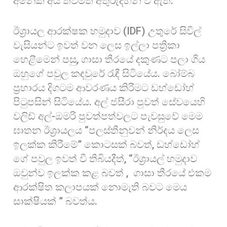
අනෙක් අය තවමත් අතුරුදහන් වී ඇත.
ඊශ්‍රායල ආරක්ෂක හමුදාව (IDF) උතුරේ සිවිල්
වැසියන්ට ඉවත් වන ලෙස ඉල්ලා පත්‍රිකා
හෙළීමෙන් පසු, ගාසා තීරයේ දකුණට පලා ගිය
ඔහුගේ පවුල කඳවුරේ රැඳී සිටියේය. බෝම්බ
ප්‍රහාරය දිගටම ආවරණය කිරීමට ඩහ්ඩෝහ්
පිටුපසින් සිටියේය. අල් ජසීරා පුවත් සේවයෙහි
වලිඩ් අල්-ඔමරි පුවත්පත්වලට පැවසුවේ මෙම
ඝාතන ඊශ්‍රායලය “පලස්තීනුවන් නිර්දය ලෙස
ඉලක්ක කිරීමේ” කොටසක් බවත්, ඩහ්ඩෝහ්
ගේ පවුල ඉවත් වී තිබියදීත්, “ඊශ්‍රායල් හමුදාව
ඔවුන්ව ඉලක්ක කළ බවත් , ගාසා තීරයේ එකම
ආරක්ෂිත කලාපයක් නොමැති බවට මෙය
සාක්ෂියක් ” බවත්ය.