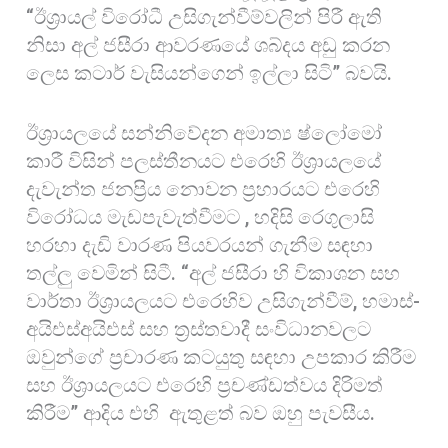
“ඊශ්‍රායල් විරෝධී උසිගැන්වීම්වලින් පිරී ඇති
නිසා අල් ජසීරා ආවරණයේ ශබ්දය අඩු කරන
ලෙස කටාර් වැසියන්ගෙන් ඉල්ලා සිටි” බවයි.
ඊශ්‍රායලයේ සන්නිවේදන අමාත්‍ය ෂ්ලෝමෝ
කාරී විසින් පලස්තීනයට එරෙහි ඊශ්‍රායලයේ
දැවැන්ත ජනප්‍රිය නොවන ප්‍රහාරයට එරෙහි
විරෝධය මැඩපැවැත්වීමට , හදිසි රෙගුලාසි
හරහා දැඩි වාරණ පියවරයන් ගැනීම සඳහා
තල්ලු වෙමින් සිටී. “අල් ජසීරා හි විකාශන සහ
වාර්තා ඊශ්‍රායලයට එරෙහිව උසිගැන්වීම්, හමාස්-
අයිඑස්අයිඑස් සහ ත්‍රස්තවාදී සංවිධානවලට
ඔවුන්ගේ ප්‍රචාරණ කටයුතු සඳහා උපකාර කිරීම
සහ ඊශ්‍රායලයට එරෙහි ප්‍රචණ්ඩත්වය දිරිමත්
කිරීම” ආදිය එහි ඇතුළත් බව ඔහු පැවසීය.