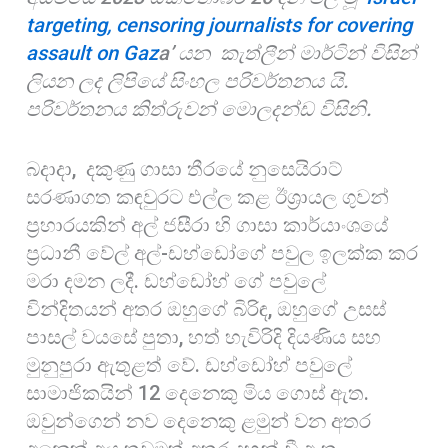
o
p
targeting, censoring journalists for covering
o
p
assault on Gaz
a’ යන කැත්ලීන් මාර්ටින් විසින්
k
ලියන ලද ලිපියේ සිංහල පරිවර්තනය යි.
පරිවර්තනය කිත්රුවන් මොලදන්ඩ විසිනි.
බදාදා, දකුණු ගාසා තීරයේ නුසෙයිරාට්
සරණාගත කඳවුරට එල්ල කළ ඊශ්‍රායල ගුවන්
ප්‍රහාරයකින් අල් ජසීරා හි ගාසා කාර්යාංශයේ
ප්‍රධානී වේල් අල්-ඩහ්ඩෝගේ පවුල ඉලක්ක කර
මරා දමන ලදී. ඩහ්ඩෝහ් ගේ පවුලේ
වින්දිතයන් අතර ඔහුගේ බිරිඳ, ඔහුගේ උසස්
පාසල් වයසේ පුතා, හත් හැවිරිදි දියණිය සහ
මුනුපුරා ඇතුළත් වේ. ඩහ්ඩෝහ් පවුලේ
සාමාජිකයින් 12 දෙනෙකු මිය ගොස් ඇත.
ඔවුන්ගෙන් නව දෙනෙකු ළමුන් වන අතර