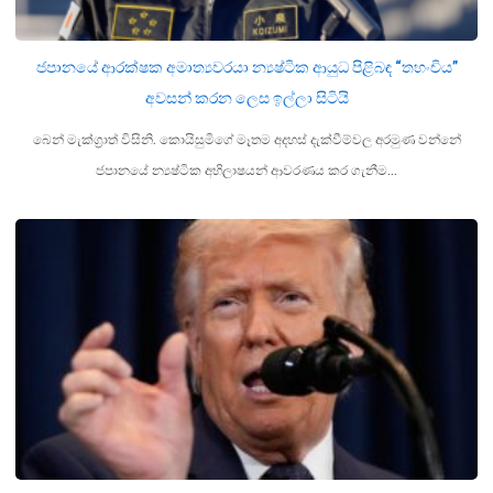
ජපානයේ ආරක්ෂක අමාත්‍යවරයා න්‍යෂ්ටික ආයුධ පිළිබඳ “තහංචිය”
අවසන් කරන ලෙස ඉල්ලා සිටියි
බෙන් මැක්ග්‍රාත් විසිනි. කොයිසුමිගේ මෑතම අදහස් දැක්වීම්වල අරමුණ වන්නේ
ජපානයේ න්‍යෂ්ටික අභිලාෂයන් ආවරණය කර ගැනීම…