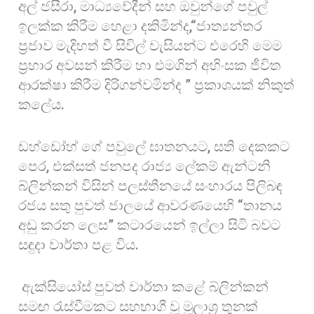
අල් ජසීරා, මාධ්‍යවේදීන් සහ ඔවුන්ගේ පවුල්
ඉලක්ක කිරීම හෙළා දකිමින්ද,“ජාත්‍යන්තර
ප්‍රජාව මැදිහත් වී සිවිල් වැසියන්ට එරෙහි මෙම
ප්‍රහාර අවසන් කිරීම හා එමගින් අහිංසක ජීවිත
ආරක්ෂා කිරීම දිරිගන්වමින්ද ” ප්‍රකාශයක් නිකුත්
කලේය.
ඩහ්ඩෝහ් ගේ පවුලේ ඝාතනයට, සති දෙකකට
පෙර, එක්සත් ජනපද රාජ්‍ය ලේකම් ඇන්ටනි
බ්ලින්කන් විසින් පලස්තීනයේ සංහාරය පිලිබඳ
රජය සතු පුවත් ජාලයේ ආවරණයෙහි “තානය
අඩු කරන ලෙස” කටාරයෙන් ඉල්ලා සිටි බවට
සඳුදා වාර්තා පළ විය.
ඇක්සියෝස් පුවත් වාර්තා කළේ බ්ලින්කන්
සමඟ රැස්වීමකට සහභාගී වූ මූලාශ්‍ර තුනක්