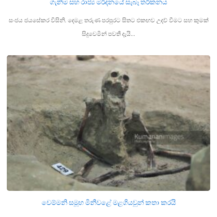
ගැනීම සහ රාජ්‍ය මර්දනයේ සැබෑ තර්කනය
සංජය ජයසේකර විසිනි. දෙමළ තරුණ පරපුරට සිතට එකඟව උදව් වීමට සහ කුමක්
සිදුවෙමින් පවතී දැයි…
චෙම්මනි සමූහ මිනීවළේ මළගියවුන් කතා කරයි