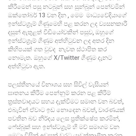
කිරීමෙන් පසු නටබුන් සහ සුන්බුන් පෙන්වමින්
ඔක්තෝබර් 13 වන දින , මෙම මාධ්‍යවේදියාගේ
ඉන්ස්ටග්‍රෑම් ගිණුමෙහි පළ කරන ලද ව්‍යසනකාරී
දසුන් ඇතුළත් වීඩියෝවකින් පසුව, ඔහුගේ
ඉන්ස්ටග්‍රෑම් ගිණුම අත්හිටුවන ලද අතර දින
කිහිපයක් ගත වුවද නැවත ස්ථාපිත කර
නොමැත. ඔහුගේ X/Twitter ගිණුම දැනට
අත්හිටුවා ඇත.
පලස්තීනයේ විනාශය සහ සිවිල් වැසියන්
ඝාතනය කිරීම පෙන්නුම් කරන පළ කිරීම්
ත්‍රස්තවාදයට සහය දැක්වීමට සමාන වන බවත්,
එබැවින් ඒවාට ඉඩ නොදෙන බවත්, වාරණයක්
පවතින බව නිර්දය ලෙස ප්‍රතික්ෂේප කරමින්,
ෆේස්බුක් සහ ඉන්ස්ටග්‍රෑම් හි මව් සමාගම වන
මෙටා විසින් අවසන් වරට යාවත්කාලීන කරන