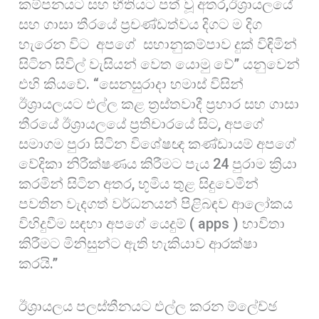
කම්පනයට සහ භීතියට පත් වූ අතර,ඊශ්‍රායලයේ
සහ ගාසා තීරයේ ප්‍රචණ්ඩත්වය දිගට ම දිග
හැරෙන විට අපගේ සහානුකම්පාව දුක් විඳිමින්
සිටින සිවිල් වැසියන් වෙත යොමු වේ” යනුවෙන්
එහි කියවේ. “සෙනසුරාදා හමාස් විසින්
ඊශ්‍රායලයට එල්ල කළ ත්‍රස්තවාදී ප්‍රහාර සහ ගාසා
තීරයේ ඊශ්‍රායලයේ ප්‍රතිචාරයේ සිට, අපගේ
සමාගම පුරා සිටින විශේෂඥ කණ්ඩායම් අපගේ
වේදිකා නිරීක්ෂණය කිරීමට පැය 24 පුරාම ක්‍රියා
කරමින් සිටින අතර, භූමිය තුළ සිදුවෙමින්
පවතින වැදගත් වර්ධනයන් පිළිබඳව ආලෝකය
විහිදුවීම සඳහා අපගේ යෙදුම් ( apps ) භාවිතා
කිරීමට මිනිසුන්ට ඇති හැකියාව ආරක්ෂා
කරයි.”
ඊශ්‍රායලය පලස්තීනයට එල්ල කරන ම්ලේච්ඡ