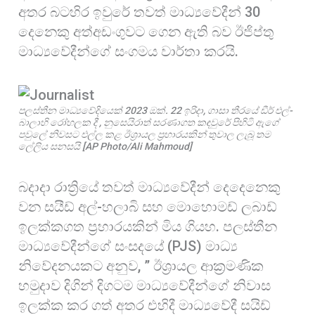
අතර බටහිර ඉවුරේ තවත් මාධ්‍යවේදීන් 30
දෙනෙකු අත්අඩංගුවට ගෙන ඇති බව ඊජිප්තු
මාධ්‍යවේදීන්ගේ සංගමය වාර්තා කරයි.
පලස්තීන මාධ්‍යවේදියෙක් 2023 ඔක්. 22 ඉරිදා, ගාසා තීරයේ ඩීර් එල්-
බාලාහි රෝහලක දී , නුසෙයිරාත් සරණාගත කඳවුරේ පිහිටි ඇගේ
පවුලේ නිවසට එල්ල කළ ඊශ්‍රායල ප්‍රහාරයකින් තුවාල ලැබූ තම
ලේලිය සනසයි [AP Photo/Ali Mahmoud]
බදාදා රාත්‍රියේ තවත් මාධ්‍යවේදීන් දෙදෙනෙකු
වන සයීඩ් අල්-හලාබි සහ මොහොමඩ් ලබාඩ්
ඉලක්කගත ප්‍රහාරයකින් මිය ගියහ. පලස්තීන
මාධ්‍යවේදීන්ගේ සංසදයේ (PJS) මාධ්‍ය
නිවේදනයකට අනුව, ” ඊශ්‍රායල ආක්‍රමණික
හමුදාව දිගින් දිගටම මාධ්‍යවේදීන්ගේ නිවාස
ඉලක්ක කර ගත් අතර එහිදී මාධ්‍යවේදී සයිඩ්