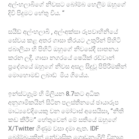
අල්-හලාබිගේ නිවසට බෝම්බ හෙලීම ඔහුගේ
දිවි පිදුමට හේතු විය. “
සයීඩ් අල්-හලාබි , අල්-අක්සා රූපවාහිනියේ
සේවය කළ අතර ගාසා තීරයට උතුරින් පිහිටි
ජබාලියා හි පිහිටි ඔහුගේ නිවසේදී ඝාතනය
කරන ලදී. ගාසා නගරයේ ෂෙයික් රඩ්වාන්
ප්‍රදේශයේ ඔහුගේ නිවස අසල සිදුවූ පිපිරීමකින්
මොහොමඩ් ලබාඩ් මිය ගියේය.
ඉන්ස්ටග්‍රෑම් හි මිලියන 8.7කට අධික
අනුගාමිකයින් සිටින පලස්තීනයේ ඡායාරූප
මාධ්‍යවේදියෙකු වන මෝටාස් අසෙයිසා, “නීති
කඩ කිරීම” හේතුවෙන් මේ සතියේ ඔහුගේ
X/Twitter ගිණුම වසා දමා ඇත. IDF
බෝම්බයකින් නේවාසික ගොඩනැගිලි විනාශ