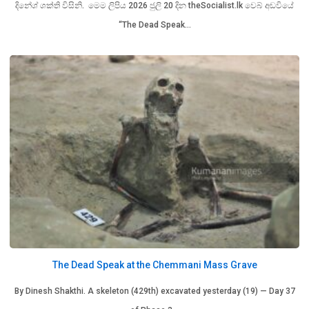
දිනේශ් ශක්ති විසිනි. මෙම ලිපිය 2026 ජුලි 20 දින theSocialist.lk වෙබ් අඩවියේ
“The Dead Speak…
The Dead Speak at the Chemmani Mass Grave
By Dinesh Shakthi. A skeleton (429th) excavated yesterday (19) — Day 37