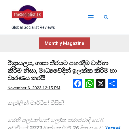
Skip
to
Search
content
Global Socialist Reviews
Monthly Magazine
ඊශ්‍රායලය, ගාසා තීරයට පහරදීම වාර්තා
කිරීම නිසා, මාධ්‍යවේදීන් ඉලක්ක කිරීම හා
වාරණය කරයි
F
W
X
S
November 6, 2023
12:15 PM
a
h
h
c
at
ar
කැත්ලීන් මාර්ටින් විසිනි
e
s
e
b
A
මෙහි පලවන්නේ ලෝක සමාජවාදී වෙබ්
අඩවියේ 2023 ඔක්තෝබර් 26 දින පල වූ ‘
Israel