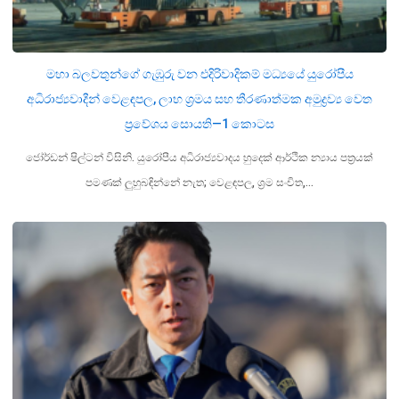
මහා බලවතුන්ගේ ගැඹුරු වන එදිරිවාදිකම් මධ්‍යයේ යුරෝපීය
අධිරාජ්‍යවාදීන් වෙළඳපල, ලාභ ශ්‍රමය සහ තීරණාත්මක අමුද්‍රව්‍ය වෙත
ප්‍රවේශය සොයති—1 කොටස
ජෝර්ඩන් ෂිල්ටන් විසිනි. යුරෝපීය අධිරාජ්‍යවාදය හුදෙක් ආර්ථික න්‍යාය පත්‍රයක්
පමණක් ලුහුබඳින්නේ නැත; වෙළඳපල, ශ්‍රම සංචිත,…