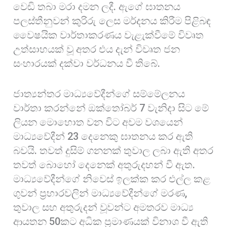
වෙඩි තබා මරා දමන ලදී. ඇගේ ඝාතනය
පලස්තීනුවන් කුරිරු ලෙස මර්දනය කිරීම පිළිබඳ
වෛෂයික වාර්තාකරණය වැළැක්වීමේ විවෘත
උත්සාහයක් වූ අතර එය දැන් විවෘත ජන
සංහාරයක් දක්වා වර්ධනය වී තිබේ.
ජාත්‍යන්තර මාධ්‍යවේදීන්ගේ සම්මේලනය
වාර්තා කරන්නේ ඔක්තෝබර් 7 වැනිදා සිට මේ
ලියන මොහොත වන විට අවම වශයෙන්
මාධ්‍යවේදීන් 23 දෙනෙකු ඝාතනය කර ඇති
බවයි. තවත් දුසිම් ගනනක් තුවාල ලබා ඇති අතර
තවත් බොහෝ දෙනෙක් අතුරුදහන් වී ඇත.
මාධ්‍යවේදීන්ගේ නිවෙස් ඉලක්ක කර එල්ල කළ
ගුවන් ප්‍රහාරවලින් මාධ්‍යවේදීන්ගේ මරණ,
තුවාල සහ අතුරුදන් වූවන්ට අමතරව මාධ්‍ය
ආයතන 50කට අධික ප්‍රමාණයක් විනාශ වී ඇති