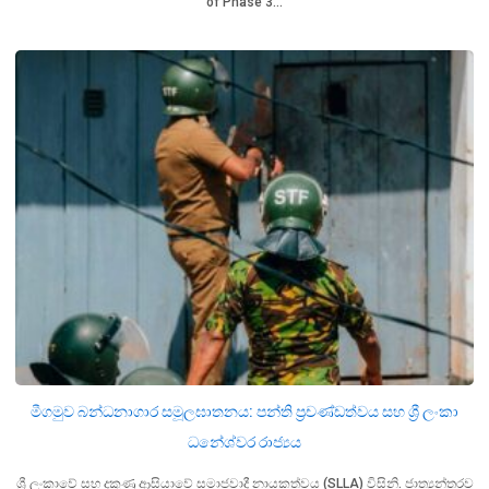
of Phase 3…
මීගමුව බන්ධනාගාර සමූලඝාතනය: පන්ති ප්‍රචණ්ඩත්වය සහ ශ්‍රී ලංකා
ධනේශ්වර රාජ්‍යය
ශ්‍රී ලංකාවේ සහ දකුණු ආසියාවේ සමාජවාදී නායකත්වය (SLLA) විසිනි. ජාත්‍යන්තරව