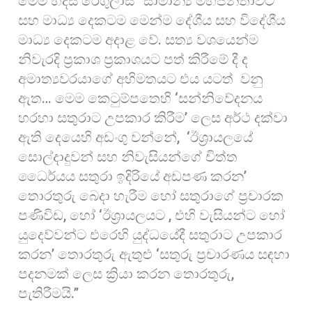
මෙම හදිසි රෙගුලාසි “සාමාන්‍ය මහජනතාවට
සහ මාධ්‍ය දෙකටම මෙන්ම දේශීය සහ විදේශීය
මාධ්‍ය දෙකටම අදාළ වේ. සත්‍ය වශයෙන්ම
නිවැරදි ප්‍රකාශ ප්‍රකාශයට පත් කිරීමේ දී ද
අමාත්‍යවරයාගේ අභිමතයට එය යටත් වනු
ඇත… මෙම කෙටුම්පතෙහි ‘සන්නිවේදනය
හරහා සතුරාට උපකාර කිරීම’ ලෙස අර්ථ දක්වා
ඇති දෙයෙහි අඩංගු වන්නේ, ‘ඊශ්‍රායලයේ
සොල්දාදුවන් සහ නිවැසියන්ගේ චිත්ත
ධෛර්යය සතුරා ඉදිරියේ අඩපණ කරන’
තොරතුරු බෙදා හැරීම හෝ සතුරාගේ ප්‍රචාරක
පණිවිඩ, හෝ ‘ඊශ්‍රායලයට , එහි වැසියන්ට හෝ
යුදෙව්වන්ට එරෙහි යුද්ධයේදී සතුරාට උපකාර
කරන’ තොරතුරු ඇතුළු ‘සතුරු ප්‍රචාරණය සඳහා
පදනමක් ලෙස ක්‍රියා කරන තොරතුරු,
පැතිරීමයි.”