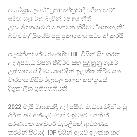
එය ඊශ්‍රායලයේ “ප්‍රජාතන්ත්‍රවාදී වටිනාකම්”
සමඟ ගැටෙන බැවින් රජයේ නීති
උපදේශකයාට එය අනුමත කිරීමට “නොහැකි”
බව එම ලිපියේම පසු ප්‍රකාශනය සටහන් කරයි.
පලස්තීනුවන්ට එරෙහිව IDF විසින් සිදු කරන
ලද අපරාධ වසන් කිරීමට සහ සුදු හුනු ගෑමේ
උත්සාහයේ දී මාධ්‍යවේදීන් ඉලක්ක කිරීම සහ
වාරනය කිරීම ඊශ්‍රායල පාලන තන්ත්‍රයේ
දිගුකාලීන ප්‍රතිපත්තියකි.
2022 මැයි මාසයේදී, අල් ජසීරා මාධ්‍යවේදිනිය වූ
ශිරීන් අබු අක්ලේ බටහිර ඉවුරේ ජෙනින්
සරණාගත කඳවුරේ වැටලීමක් ආවරණය
කරමින් සිටියදී IDF විසින් ඇයව ඉලක්ක කර