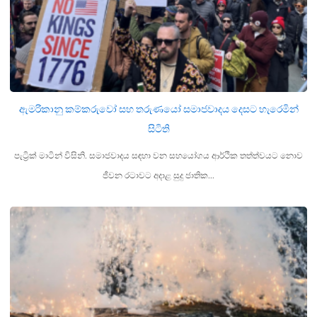
ඇමරිකානු කම්කරුවෝ සහ තරුණයෝ සමාජවාදය දෙසට හැරෙමින්
සිටිති
පැට්‍රික් මාටින් විසිනි. සමාජවාදය සඳහා වන සහයෝගය ආර්ථික තත්ත්වයට නොව
ජීවන රටාවට අදාළ සුදු ජාතික…