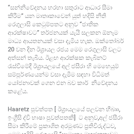
“සන්නිවේදනය හරහා සතුරාට ආධාර සීමා
කිරීම” යන මාතෘකාවෙන් යුත් හදිසි නීති
රෙගුලාසි කෙටුම්පතට අනුව “ජාතික
ආරක්ෂාවට” තර්ජනයක් යැයි සලකන ඕනෑම
මාධ්‍ය ආයතනයක් වසා දැමිය හැක. ඔක්තෝබර්
20 වන දින ඊශ්‍රායල රජය මෙම රෙගුලාසි වලට
අත්සන් තැබීය. ඊළඟ ආරක්ෂක කැබිනට්
රැස්වීමේදී ඊශ්‍රායලයේ අල් ජසීරා හි මෙහෙයුම්
සම්පූර්ණයෙන්ම වසා දැමීම සඳහා විධිමත්
යෝජනාවක් ගෙන එන බව කාර් නිවේදනය
කළේය.
Haaretz පුවත්පත [ ඊශ්‍රායලයේ පලවන හීබෲ,
ඉංග්‍රීසි ද්වී භාෂා පුවත්පතකි] ට අනුව,අල් ජසීරා
සීමා කිරීමේ ප්‍රකාශිත අරමුණට ප්‍රතිවිරුද්ධව,