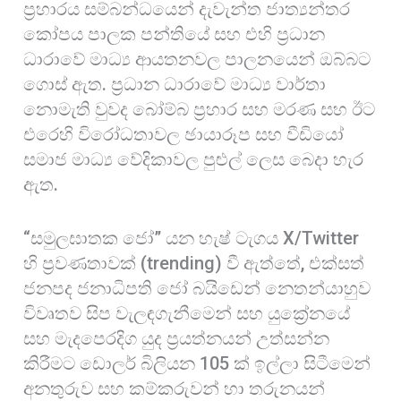
ප්‍රහාරය සම්බන්ධයෙන් දැවැන්ත ජාත්‍යන්තර
කෝපය පාලක පන්තියේ සහ එහි ප්‍රධාන
ධාරාවේ මාධ්‍ය ආයතනවල පාලනයෙන් ඔබ්බට
ගොස් ඇත. ප්‍රධාන ධාරාවේ මාධ්‍ය වාර්තා
නොමැති වුවද බෝම්බ ප්‍රහාර සහ මරණ සහ ඊට
එරෙහි විරෝධතාවල ඡායාරූප සහ වීඩියෝ
සමාජ මාධ්‍ය වේදිකාවල පුළුල් ලෙස බෙදා හැර
ඇත.
“සමුලඝාතක ජෝ” යන හැෂ් ටැගය X/Twitter
හි ප්‍රවණතාවක් (trending) වී ඇත්තේ, එක්සත්
ජනපද ජනාධිපති ජෝ බයිඩෙන් නෙතන්යාහුව
විවෘතව සිප වැලඳගැනීමෙන් සහ යුක්‍රේනයේ
සහ මැදපෙරදිග යුද ප්‍රයත්නයන් උත්සන්න
කිරීමට ඩොලර් බිලියන 105 ක් ඉල්ලා සිටීමෙන්
අනතුරුව සහ කම්කරුවන් හා තරුනයන්