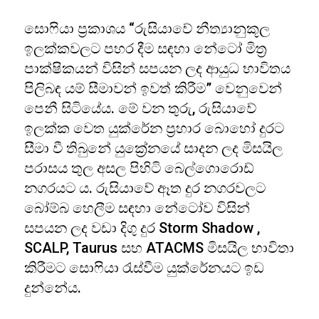
සොෆියා ප්‍රකාශය “රුසියාවේ නීත්‍යානුකූල
ඉලක්කවලට පහර දීම සඳහා නේටෝ මිත්‍ර
පාක්ෂිකයන් විසින් සපයන ලද ආයුධ භාවිතය
පිලිබඳ යම් සීමාවන් ඉවත් කිරීම” වෙනුවෙන්
පෙනී සිටියේය. මේ වන තුරු, රුසියාවේ
ඉලක්ක වෙත යුක්රේන ප්‍රහාර බොහෝ දුරට
සීමා වී තිබුනේ යුක්‍රේනයේ සාදන ලද මිසයිල
පරාසය තුල අසල පිහිටි බෙල්ගොරොඩ්
නගරයට ය. රුසියාවේ ඈත දුර නගරවලට
බෝම්බ හෙලීම සඳහා නේටෝව විසින්
සපයන ලද වඩා දිගු දුර Storm Shadow ,
SCALP, Taurus සහ ATACMS මිසයිල භාවිතා
කිරීමට සොෆියා රැස්වීම යුක්රේනයට ඉඩ
දුන්නේය.