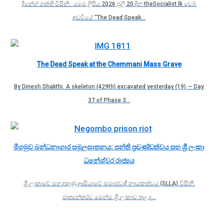
දිනේශ් ශක්ති විසිනි. මෙම ලිපිය 2026 ජුලි 20 දින theSocialist.lk වෙබ්
අඩවියේ “The Dead Speak…
The Dead Speak at the Chemmani Mass Grave
By Dinesh Shakthi. A skeleton (429th) excavated yesterday (19) — Day
37 of Phase 3…
මීගමුව බන්ධනාගාර සමූලඝාතනය: පන්ති ප්‍රචණ්ඩත්වය සහ ශ්‍රී ලංකා
ධනේශ්වර රාජ්‍යය
ශ්‍රී ලංකාවේ සහ දකුණු ආසියාවේ සමාජවාදී නායකත්වය (SLLA) විසිනි.
ජාත්‍යන්තරව මෙන්ම ශ්‍රී ලංකාව තුළ ද…