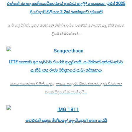
එක්සත් ජනපද කතිපයාධිකාරයේ අපරාධ කල්ලි නායකයා: ට්‍රම්ප් 2025
දී ඩොලර් බිලියන 2.2ක් සාක්කුවේ දමාගනී
බැරී ග්‍රේ විසිනි. ට්‍රම්ප් කරන්නේ නීති බිඳ දැමීම පමණක් නොවේ; ඔහු නීති නැවත
ලියමින් සිටින්නේ…
LTTE තහනම අප සැමටම එරෙහි ආයුධයකි: සංගීත්සන් අත්අඩංගුවට
ගැනීම සහ රාජ්‍ය මර්දනයේ සැබෑ තර්කනය
සංජය ජයසේකර විසිනි. දෙමළ තරුණ පරපුරට සිතට එකඟව උදව් වීමට සහ
කුමක් සිදුවෙමින් පවතී දැයි…
චෙම්මනි සමූහ මිනීවළේ මළගියවුන් කතා කරයි