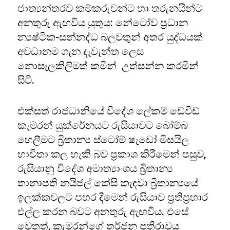
ජාත්‍යන්තරව කම්කරුවන්ට හා තරුනයින්ට
අනතුරු ඇඟවිය යුතුය: නේටෝව ප්‍රධාන
න්‍යෂ්ටික-සන්නද්ධ බලවතුන් අතර යුද්ධයක්
අවධානම ගැන දැවැන්ත ලෙස
නොසැලකිලිමත් කමින් උත්සන්න කරමින්
සිටී.
එක්සත් රාජධානියේ විදේශ ලේකම් ඩේවිඩ්
කැමරන් යුක්රේනයට රුසියාවට බෝම්බ
හෙලීමට බ්‍රිතාන්‍ය ස්ටෝම් ෂැඩෝ මිසයිල
භාවිතා කල හැකි බව ප්‍රකාශ කිරීමෙන් පසුව,
රුසියානු විදේශ අමාත්‍යාංශය බ්‍රිතාන්‍ය
තානාපති නයිජල් කේසි කැඳවා බ්‍රිතාන්‍යයේ
ඉලක්කවලට පහර දීමෙන් රුසියාව ප්‍රතිප්‍රහාර
එල්ල කරන බවට අනතුරු ඇඟවීය. එසේ
වෙතත්, කැමරන්ගේ තර්ජන ප්‍රතිරාවය