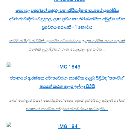
මහා බලවතුන්ගේ ගැඹුරු වන එදිරිවාදිකම් මධ්‍යයේ යුරෝපීය
අධිරාජ්‍යවාදීන් වෙළඳපල, ලාභ ශ්‍රමය සහ තීරණාත්මක අමුද්‍රව්‍ය වෙත
ප්‍රවේශය සොයති—1 කොටස
ජෝර්ඩන් ෂිල්ටන් විසිනි. යුරෝපීය අධිරාජ්‍යවාදය හුදෙක් ආර්ථික න්‍යාය පත්‍රයක්
පමණක් ලුහුබඳින්නේ නැත; වෙළඳපල, ශ්‍රම සංචිත,…
ජපානයේ ආරක්ෂක අමාත්‍යවරයා න්‍යෂ්ටික ආයුධ පිළිබඳ “තහංචිය”
අවසන් කරන ලෙස ඉල්ලා සිටියි
බෙන් මැක්ග්‍රාත් විසිනි. කොයිසුමිගේ මෑතම අදහස් දැක්වීම්වල අරමුණ වන්නේ
ජපානයේ න්‍යෂ්ටික අභිලාෂයන් ආවරණය කර ගැනීම…