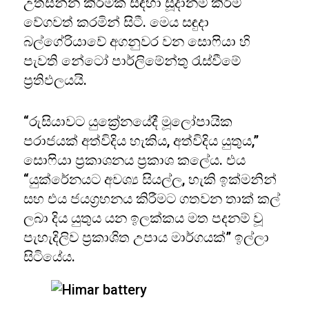
උත්සන්න කිරීමක් සඳහා සූදානම් කිරීම්
වේගවත් කරමින් සිටී. මෙය සඳුදා
බල්ගේරියාවේ අගනුවර වන සොෆියා හි
පැවති නේටෝ පාර්ලිමේන්තු රැස්වීමේ
ප්‍රතිඵලයයි.
“රුසියාවට යුක්‍රේනයේදී මූලෝපායික
පරාජයක් අත්විදිය හැකිය, අත්විදිය යුතුය,”
සොෆියා ප්‍රකාශනය ප්‍රකාශ කලේය. එය
“යුක්රේනයට අවශ්‍ය සියල්ල, හැකි ඉක්මනින්
සහ එය ජයග්‍රහනය කිරීමට ගතවන තාක් කල්
ලබා දිය යුතුය යන ඉලක්කය මත පදනම් වූ
පැහැදිලිව ප්‍රකාශිත උපාය මාර්ගයක්” ඉල්ලා
සිටියේය.