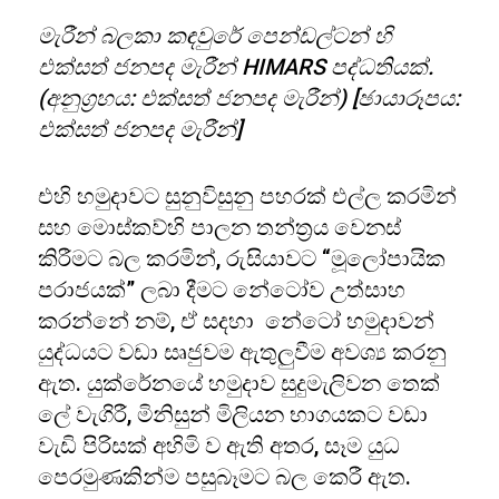
මැරීන් බලකා කඳවුරේ පෙන්ඩල්ටන් හි
එක්සත් ජනපද මැරීන් HIMARS පද්ධතියක්.
(අනුග්‍රහය: එක්සත් ජනපද මැරීන්) [ඡායාරූපය:
එක්සත් ජනපද මැරීන්]
එහි හමුදාවට සුනුවිසුනු පහරක් එල්ල කරමින්
සහ මොස්කව්හි පාලන තන්ත්‍රය වෙනස්
කිරීමට බල කරමින්, රුසියාවට “මූලෝපායික
පරාජයක්” ලබා දීමට නේටෝව උත්සාහ
කරන්නේ නම්, ඒ සදහා නේටෝ හමුදාවන්
යුද්ධයට වඩා සෘජුවම ඇතුලුවීම අවශ්‍ය කරනු
ඇත. යුක්රේනයේ හමුදාව සුදුමැලිවන තෙක්
ලේ වැගිරී, මිනිසුන් මිලියන භාගයකට වඩා
වැඩි පිරිසක් අහිමි ව ඇති අතර, සෑම යුධ
පෙරමුණකින්ම පසුබෑමට බල කෙරී ඇත.