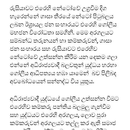
රුසියාවට එරෙහි නේටෝවේ උග්‍රවීම දිග
හැරෙන්නේ ගාසා තීරයේ නේටෝ පිටුබලය
ලබන ඊශ්‍රායල ජන සංහාරයට එරෙහි ගෝලීය
මහජන විරෝධතා සමගිනි. මෙම අරගලයට
සම්බන්ධ තරුනයන් හා කම්කරුවන්, ගාසා
ජන සංහාරය සහ රුසියාවට එරෙහිව
නේටෝවේ උත්සන්න කිරීම යන දෙකම ගලා
එන්නේ අධිරාජ්‍යවාදී බලවතුන් යුද්ධය හරහා
ගෝලීය ආධිපත්‍යය හඹා යාමෙන් බව පිලිබද
අවබෝධයෙන් සන්නද්ධ විය යුතුය.
අධිරාජ්‍යවාදී යුද්ධයේ ගෝලීය උත්සන්න වීමට
එරෙහිව කම්කරු පන්තිය බලමුලු ගැන්වීම
සහ යුද්ධයට එරෙහි අරගලය, ලොව පුරා
කම්කරුවන් අරගලයට තල්ලු කර ඇති සමාජ