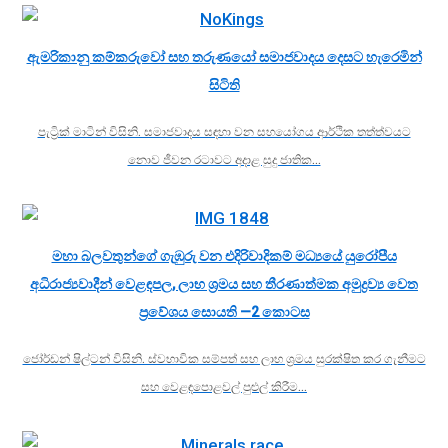
ඇමරිකානු කම්කරුවෝ සහ තරුණයෝ සමාජවාදය දෙසට හැරෙමින්
සිටිති
පැට්‍රික් මාටින් විසිනි. සමාජවාදය සඳහා වන සහයෝගය ආර්ථික තත්ත්වයට
නොව ජීවන රටාවට අදාළ සුදු ජාතික…
මහා බලවතුන්ගේ ගැඹුරු වන එදිරිවාදිකම් මධ්‍යයේ යුරෝපීය
අධිරාජ්‍යවාදීන් වෙළඳපල, ලාභ ශ්‍රමය සහ තීරණාත්මක අමුද්‍රව්‍ය වෙත
ප්‍රවේශය සොයති —2 කොටස
ජෝර්ඩන් ෂිල්ටන් විසිනි. ස්වභාවික සම්පත් සහ ලාභ ශ්‍රමය සුරක්ෂිත කර ගැනීමට
සහ වෙළඳපොළවල් පුළුල් කිරීම…