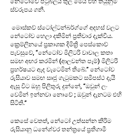
නේටෝවේ පිටුබලය තුල මෙය එහි තියුනුම
ස්වරූපය ගනී.
මොස්කව් ස්ටෝල්ටන්බර්ග්ගේ අදහස් වලට
නේටෝව හෙලා දකිමින් ප්‍රතිචාර දැක්වීය.
ක්‍රෙම්ලිනයේ ප්‍රකාශක දිමිත්‍රි පෙස්කොව්
පැවසුවේ, “නේටෝව මිලිටරි වාචාල කතා
සමඟ අඟර කරමින් (ආලවන්ත පෑම්) මිලිටරි
ප්‍රහර්ෂයට ඇද වැටෙමින් තිබේ.” නේටෝව
රුසියාව සමඟ සෘජු ගැටුමකට සමීපස්ථ දැයි
ඇසූ විට ඔහු පිලිතුරු දුන්නේ, “ඔවුන් ලං
වෙමින් ඉන්නවා නොවේ ; ඔවුන් දැනටම එහි
සිටිති.”
කෙසේ වෙතත්, නේටෝ උත්සන්න කිරිම
රුසියානු ධනේශ්වර තන්ත්‍රයේ ප්‍රතිගාමී