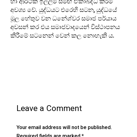
හා ආර්ථික ඉල්ලීම් සමඟ ඒකාබද්ධ කිරීම
අවශ්‍ය වේ. යුද්ධයට එරෙහි සටන, යුද්ධයේ
මූල හේතුව වන ධනේශ්වර සමාජ පර්යාය
අවසන් කර එය සමාජවාදයෙන් විස්ථාපනය
කිරීමේ සටනෙන් වෙන් කල නොහැකි ය.
Leave a Comment
Your email address will not be published.
Required fields are marked
*