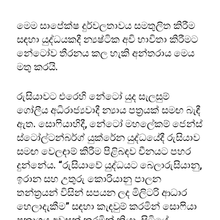
මෙම සාපේක්ෂ දුර්වලතාවය සමතුලිත කිරීම
සඳහා යුද්ධයකදී න්‍යෂ්ටික අවි භාවිතා කිරීමට
නේටෝව තීරනය කල හැකි අන්තරාය මෙය
මතු කරයි.
රුසියාවට එරෙහි නේටෝ යුද සැලසුම්
ගෝලීය අධිරාජ්‍යවාදී න්‍යාය පත්‍රයක් සමඟ බැඳී
ඇත. සොෆියාහිදී, නේටෝ මහලේකම් ජෙන්ස්
ස්ටෝල්ටන්බර්ග් යුක්රේන යුද්ධයේදී රුසියාව
සමඟ වෙලඳාම් කිරීම පිළිබඳව චීනයට පහර
දුන්නේය. “රුසියාවේ යුද්ධයට බෙලාරුසියානු,
ඉරාන සහ උතුරු කොරියානු පාලන
තන්ත්‍රයන් විසින් සපයන ලද මිලිටරි ආධාර
හෙලාදැකීම” සඳහා කැඳවුම් කරමින් සොෆියා