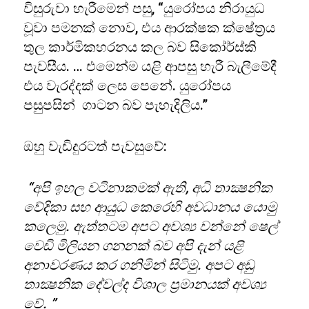
විසුරුවා හැරීමෙන් පසු, “යුරෝපය නිරායුධ
වූවා පමනක් නොව, එය ආරක්ෂක ක්ෂේත්‍රය
තුල කාර්මිකහරනය කල බව සිකෝර්ස්කි
පැවසීය. … එමෙන්ම යළි ආපසු හැරී බැලීමේදී
එය වැරද්දක් ලෙස පෙනේ. යුරෝපය
පසුපසින් ගාටන බව පැහැදිලිය.”
ඔහු වැඩිදුරටත් පැවසුවේ:
“අපි ඉහල වටිනාකමක් ඇති, අධි තාක්‍ෂනික
වේදිකා සහ ආයුධ කෙරෙහි අවධානය යොමු
කලෙමු. ඇත්තටම අපට අවශ්‍ය වන්නේ ෂෙල්
වෙඩි මිලියන ගනනක් බව අපි දැන් යළි
අනාවරණය කර ගනිමින් සිටිමු. අපට අඩු
තාක්‍ෂනික දේවල්ද විශාල ප්‍රමානයක් අවශ්‍ය
වේ. ”