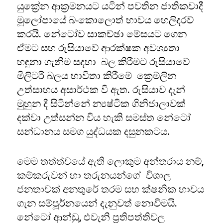
යුක්‍රේන ආක්‍රමනයට යටින් පවතින ජාතිකවාදී
මූලෝපායේ බංකොලොත් භාවය හෙලිදරව්
කරයි. නේටෝව සාකච්ඡා මේසයට ගෙන
ඒමට සහ රුසියාවේ ආරක්ෂක අවශ්‍යතා
හඳුනා ගැනීම සදහා බල කිරීමට රුසියාවේ
මිලිටරි බලය භාවිතා කිරීමේ ක්‍රෙම්ලින
උත්සාහය අසාර්ථක වි ඇත. රුසියාව දැන්
මුහුන දී සිටින්නේ න්‍යෂ්ටික ගිනිජාලාවක්
දක්වා උත්සන්න විය හැකි සමස්ත නේටෝ
සන්ධානය සමග යුද්ධයක දසුනකටය.
මෙම තත්ත්‍වයේ ඇති ලොකුම අන්තරාය නම්,
කම්කරුවන් හා තරුනයන්ගේ විශාල
ජනතාවක් අනතුරේ තරම සහ ක්ෂනික භාවය
ගැන සම්පූර්නයෙන් දැනුවත් නොවීමයි.
නේටෝ ආන්ඩු, එවැනි ප්‍රතිපත්තිවල