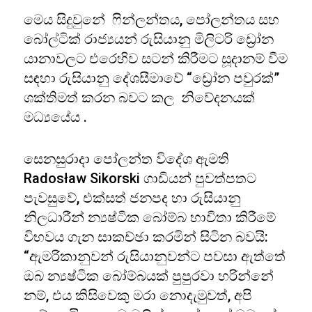
මෙය සිදුවුනේ ෆින්ලන්තය, පෝලන්තය සහ
බෝල්ටික් රාජ්‍යයන් රුසියානු මිලිටරි ඩ්‍රෝන
යානාවලට එරෙහිව සටන් කිරීමට සූදානම් වීම
සඳහා රුසියානු දේශසීමාවේ “ඩ්‍රෝන පවුරක්”
ශක්තිමත් කරන බවට කල නිවේදනයක්
මධ්‍යයේය .
සෙනසුරාදා පෝලන්ත විදේශ ඇමති
Radosław Sikorski ගාඩියන් පුවත්පතට
පැවසුවේ, එක්සත් ජනපද හා රුසියානු
නිලධාරීන් න්‍යෂ්ටික බෝම්බ භාවිතා කිරීමේ
විභවය ගැන සාකච්ඡා කරමින් සිටින බවයි:
“ඇමරිකානුවන් රුසියානුවන්ට පවසා ඇත්තේ
ඔබ න්‍යෂ්ටික බෝම්බයක් පුපුරවා හරින්නේ
නම්, එය කිසිවෙකු මරා නොදැමුවත්, අපි