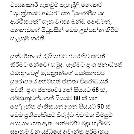
ව්‍යසනකාරී ඇඟවුම් පැහැදිලි නොකර
“යුක්‍රේනයට ආධාර” සහ “යුරෝපීය යුද
ආර්ථිකයක්” ගැන වාක්‍ය ඛන්ඩ දොඩමින්,
ජනතාවගේ පිටුපසින් මෙම උත්සන්න කිරීම
සැලසුම් කරති.
යුක්රේනයේ රුසියාවට එරෙහිව සටන්
කිරීමට නේටෝ හමුදා යැවීමට ප්‍රංශ ජනාධිපති
එමානුවෙල් මැක්‍රොන්ගේ යෝජනාවට
යුරෝපයේ අතිමහත් ජනතා විරෝධයක්
පවතී. ප්‍රංශ ජනතාවගෙන් සියයට 68 ක්,
ජර්මානුවන්ගෙන් සියයට 80 ක් සහ
පෝලන්ත ජාතිකයන්ගෙන් සියයට 90 ක්
මෙම ප්‍රතිපත්තියට විරුද්ධ බව මත විමසුම්
සොයාගෙන ඇත. නේටෝව මුදා හැරීමට
සූදානම් වන යුද්ධයේ දැවැන්ත පරිමානය