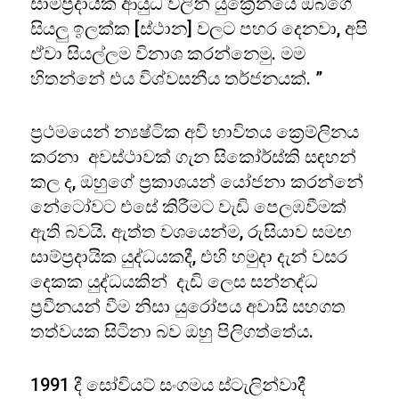
සාම්ප්‍රදායික ආයුධ වලින් යුක්‍රේනයේ ඔබගේ
සියලු ඉලක්ක [ස්ථාන] වලට පහර දෙනවා, අපි
ඒවා සියල්ලම විනාශ කරන්නෙමු. මම
හිතන්නේ එය විශ්වසනීය තර්ජනයක්. ”
ප්‍රථමයෙන් න්‍යෂ්ටික අවි භාවිතය ක්‍රෙම්ලිනය
කරනා අවස්ථාවක් ගැන සිකෝර්ස්කි සඳහන්
කල ද, ඔහුගේ ප්‍රකාශයන් යෝජනා කරන්නේ
නේටෝවට එසේ කිරීමට වැඩි පෙලඹවීමක්
ඇති බවයි. ඇත්ත වශයෙන්ම, රුසියාව සමඟ
සාම්ප්‍රදායික යුද්ධයකදී, එහි හමුදා දැන් වසර
දෙකක යුද්ධයකින් දැඩි ලෙස සන්නද්ධ
ප්‍රවීනයන් වීම නිසා යුරෝපය අවාසි සහගත
තත්වයක සිටිනා බව ඔහු පිලිගත්තේය.
1991 දී සෝවියට් සංගමය ස්ටැලින්වාදී