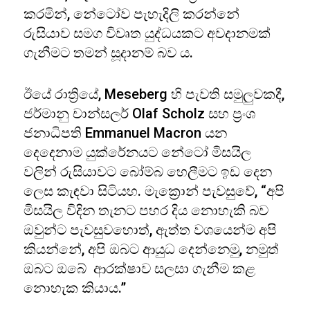
කරමින්, නේටෝව පැහැදිලි කරන්නේ
රුසියාව සමග විවෘත යුද්ධයකට අවදානමක්
ගැනීමට තමන් සූදානම් බව ය.
ඊයේ රාත්‍රියේ, Meseberg හි පැවති සමුලුවකදී,
ජර්මානු චාන්සලර් Olaf Scholz සහ ප්‍රංශ
ජනාධිපති Emmanuel Macron යන
දෙදෙනාම යුක්රේනයට නේටෝ මිසයිල
වලින් රුසියාවට බෝම්බ හෙලීමට ඉඩ දෙන
ලෙස කැඳවා සිටියහ. මැක්‍රොන් පැවසුවේ, “අපි
මිසයිල විදින තැනට පහර දිය නොහැකි බව
ඔවුන්ට පැවසුවහොත්, ඇත්ත වශයෙන්ම අපි
කියන්නේ, අපි ඔබට ආයුධ දෙන්නෙමු, නමුත්
ඔබට ඔබේ ආරක්ෂාව සලසා ගැනීම කළ
නොහැක කියාය.”