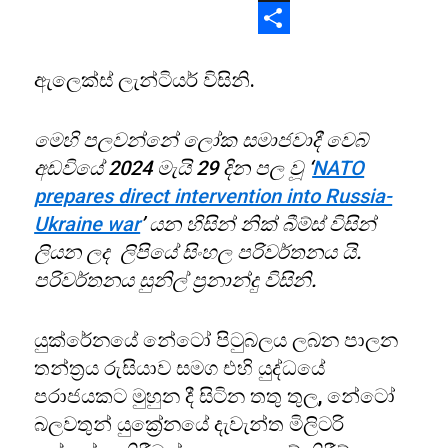
X
Share
ඇලෙක්ස් ලැන්ටියර් විසිනි.
මෙහි පලවන්නේ ලෝක සමාජවාදී වෙබ්
අඩවියේ 2024 මැයි 29 දින පල වූ ‘
NATO
prepares direct intervention into Russia-
Ukraine war
’ යන හිසින් නික් බීම්ස් විසින්
ලියන ලද ලිපියේ සිංහල පරිවර්තනය යි.
පරිවර්තනය සුනිල් ප්‍රනාන්දු විසිනි.
යුක්රේනයේ නේටෝ පිටුබලය ලබන පාලන
තන්ත්‍රය රුසියාව සමග එහි යුද්ධයේ
පරාජයකට මුහුන දී සිටින තතු තුල, නේටෝ
බලවතුන් යුක්‍රේනයේ දැවැන්ත මිලිටරි