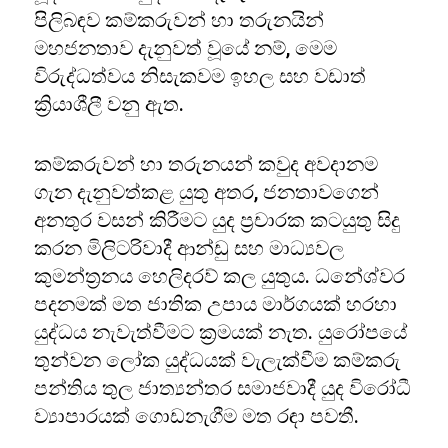
පිලිබඳව කම්කරුවන් හා තරුනයින්
මහජනතාව දැනුවත් වූයේ නම්, මෙම
විරුද්ධත්වය නිසැකවම ඉහල සහ වඩාත්
ක්‍රියාශීලී වනු ඇත.
කම්කරුවන් හා තරුනයන් කවුද අවදානම
ගැන දැනුවත්කළ යුතු අතර, ජනතාවගෙන්
අනතුර වසන් කිරීමට යුද ප්‍රචාරක කටයුතු සිදු
කරන මිලිටරිවාදී ආන්ඩු සහ මාධ්‍යවල
කුමන්ත්‍රනය හෙලිදරව් කල යුතුය. ධනේශ්වර
පදනමක් මත ජාතික උපාය මාර්ගයක් හරහා
යුද්ධය නැවැත්වීමට ක්‍රමයක් නැත. යුරෝපයේ
තුන්වන ලෝක යුද්ධයක් වැලැක්වීම කම්කරු
පන්තිය තුල ජාත්‍යන්තර සමාජවාදී යුද විරෝධී
ව්‍යාපාරයක් ගොඩනැගීම මත රඳා පවතී.