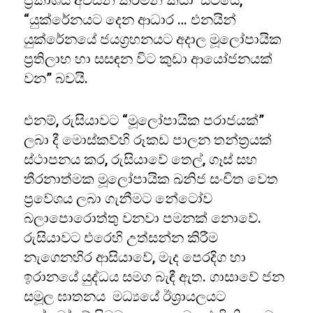
ප්‍රකාශය අවසන් කරමින් කියා සිටියේ,
“යුක්රේනයට දෙන ආධාර … එනයින්
යුක්රේනයේ ජයග්‍රහනයට අදාල මූලෝපායික
ප්‍රතිලාභ හා සසඳන විට කුඩා ආයෝජනයක්
වන” බවයි.
එනම්, රුසියාවට “මූලෝපායික පරාජයක්”
ලබා දී මොස්කව්හි රූකඩ පාලන තන්ත්‍රයක්
ස්ථාපනය කර, රුසියාවේ තෙල්, ගෑස් සහ
තීරනාත්මක මූලෝපායික ඛනිජ සංචිත වෙත
ප්‍රවේශය ලබා ගැනීමට නේටෝව
බලාපොරොත්තු වනවා පමනක් නොවේ.
රුසියාවට එරෙහි උත්සන්න කිරීම
නැගෙනහිර ආසියාවේ, මැද පෙරදිග හා
ඉරානයේ යුද්ධය සමග බැඳී ඇත. ගාසාවේ ජන
සමූල ඝාතනය මධ්‍යයේ ඊශ්‍රායලයට