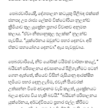
පෙබරවාරියේදී, දේශපාලන කටයුතු පිලිබඳ එක්සත්
ජනපද උප රාජ්‍ය ලේකම් වික්ටෝරියා නුලන්ඩ්
ක්‍රිමියාව තුල යුක්‍රේන ප්‍රහාර විවෘතව අනුමත
කලාය. “ඒවා නීත්‍යානුකූල ඉලක්ක” නුලන්ඩ්
පැවසීය. “යුක්රේනය ඔවුන්ට පහර දෙනවා. අපි
ඒකට සහයෝගය දෙනවා.” ඇය පැවසුවාය.
පෙබරවාරියේ, නිව් යෝර්ක් ටයිම්ස් වාර්තා කළේ, ”
බයිඩන් පරිපාලනය අවසානයේ පිළිගැනීමට පටන්
ගෙන ඇත්තේ, කියෙව් විසින් රුසියානු ආරක්ෂිත
භූමියට පහර දෙනු ලැබීම, එවැනි පියවරක්
උත්සන්න වීමේ අවදානම වැඩි කළත්, යුක්‍රේනයට
බලය අවශ්‍ය විය හැකි බවයි.” “බයිඩන් පරිපාලනය
යුක්රේනය, අර්ධද්වීපයට ප්‍රහාර එල්ල කිරීමට