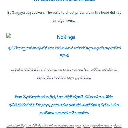
By Sanjaya Jayasekera. The calls to shoot prisoners in the head did not
emerge from…
ඇමරිකානු කම්කරුවෝ සහ තරුණයෝ සමාජවාදය දෙසට හැරෙමින්
සිටිති
පැට්‍රික් මාටින් විසිනි. සමාජවාදය සඳහා වන සහයෝගය ආර්ථික තත්ත්වයට
නොව ජීවන රටාවට අදාළ සුදු ජාතික…
මහා බලවතුන්ගේ ගැඹුරු වන එදිරිවාදිකම් මධ්‍යයේ යුරෝපීය
අධිරාජ්‍යවාදීන් වෙළඳපල, ලාභ ශ්‍රමය සහ තීරණාත්මක අමුද්‍රව්‍ය වෙත
ප්‍රවේශය සොයති —2 කොටස
ජෝර්ඩන් ෂිල්ටන් විසිනි. ස්වභාවික සම්පත් සහ ලාභ ශ්‍රමය සුරක්ෂිත කර ගැනීමට