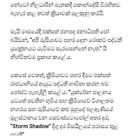
නේටෝ නිලධාරීන් මෑතකදී කොන්දේසි විරහිතව
බැහැර කළ තවත් ක්‍රියාවක් සලකුනු කරයි.
මැයි මාසයේදී එක්සත් ජනපද ජනාධිපති ජෝ
බයිඩන්, “අපි රුසියාවට පහර දෙන රොකට් පද්ධති
යුක්‍රේනයට යැවීමට සැරසෙන්නේ නැත.” යි
නිශ්චිතවම ප්‍රකාශ කළේ ය.
කෙසේ වෙතත්, ක්‍රිමියාවට පහර දීමට එක්සත්
රාජධානියේ ආයුධ පද්ධති භාවිතා කරන බව
පෝස්ට් පැහැදිලි කළේ ය. “යුක්රේන පාලනය
යටතේ පවතින භූමිය සහ ක්‍රිමියාවේ විශාලතම
නගරය සහ රුසියාවේ කළු මුහුදේ බලඇණියේ
මූලස්ථානය වන සෙවාස්ටොපෝල් අතර දුර,
“Storm Shadow” දිගු දුර මිසයිලයේ පරාසය තුළ
පවතී”.