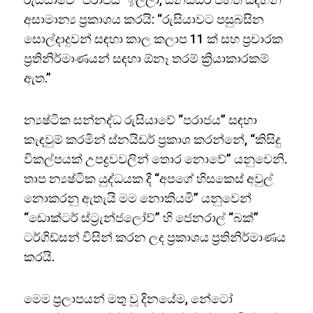
අසාමාන්‍ය ප්‍රකාශය කරයි: “රුසියාවට පසුබසින
සොල්දාදුවන් සඳහා කාල කලාප 11 ක් සහ ප්‍රචාරක
ප්‍රතිනිර්මාණයන් සඳහා ඕනෑ තරම් ක්‍රියාකාරකම්
ඇත.”
න්‍යෂ්ටික සන්නද්ධ රුසියාවේ “පරාජය” සඳහා
කැඳවුම් කරමින් ස්නයිඩර් ප්‍රකාශ කරන්නේ, “කිසිදු
විකල්පයක් උපද්‍රවවලින් තොර නොවේ” යනුවෙනි.
තාප න්‍යෂ්ටික යුද්ධයක දී “අපගේ හිසකෙස් අවුල්
නොකරනු ඇතැයි මම නොකියමි” යනුවෙන්
“ඩොක්ටර් ස්ට්‍රැන්ජලෝව්” හි ජෙනරාල් “බක්”
ටර්ගිඩ්සන් විසින් කරන ලද ප්‍රකාශය ප්‍රතිනිර්මාණය
කරයි.
මෙම ප්‍රලාපයන් මතු වූ දිනයේම, නේටෝ