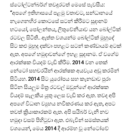
ස්ටෝල්ටන්බර්ග් තවදුරටත් මෙසේ පැවසීය:
“අපගේ ඉතිහාසයේ පළමු වතාවට, සන්ධානයේ
නැගෙනහිර කොටසේ සටන් කිරීමට සූදානම්
භටයෝ, පෝලන්තය, ලිතුවේනියාව යන බෝල්ටික්
රටවල සිටිති.. ඇත්ත වශයන්ම බෝල්ටික් මුහුදේ
සිට කළු මුහුද දක්වා පහළට සටන් කණ්ඩායම් අටක්
ඇත. අපගේ හමුදාවන්ගේ ඉහළ සූදානම. ඒ වගේම
ආරක්ෂක වියදම් වැඩි කිරීම. 2014 වන තෙක්
නේටෝ සහචරයින් ආරක්ෂක අයවැය අඩු කරමින්
සිටියහ. 2014 සිට යුරෝපය සහ කැනඩාව පුරා
සිටින සියලුම මිත්‍ර රටවල් ඔවුන්ගේ ආරක්ෂක
වියදම් සැලකිය යුතු ලෙස වැඩි කර ඇත. තවද අපි
අපගේ විධාන ව්‍යුහය නවීකරණය කර ඇත, අපට
තවත් ක්‍රියාකාරකම් ඇත. අපි සයිබර් වැනි නව
හමුදා වසම් පිහිටුවා ඇත. එබැවින් සමස්තයක්
වශයෙන්, මෙය 2014 දී ආරම්භ වූ නේටෝවේ