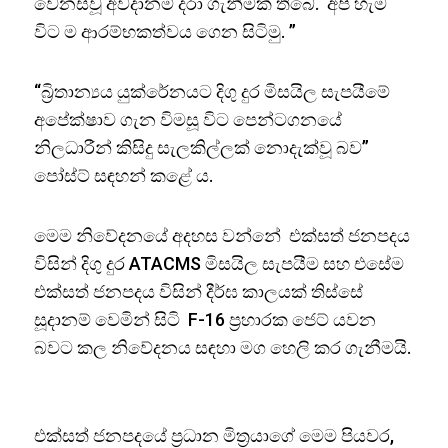
වෙනස්වූ අවදානම් දරා ගැනීමක් තිබේ. අපි හැම
විට ම ආරම්භකත්වය ගෙන සිටිමු. ”
“බ්‍රිතාන්‍යය යුක්රේනයට දිගු දුර මිසයිල සැපයීමේ
අපේක්ෂාව ගැන විමසූ විට පෙන්ටගනයේ
නිලධාරීන් කිසිදු සැලකිල්ලක් නොදැක්වූ බව”
පෝස්ට් සඳහන් කළේ ය.
මෙම නිවේදනයේ අදහස වන්නේ එක්සත් ජනපදය
විසින් දිගු දුර ATACMS මිසයිල සැපයීම සහ එසේම
එක්සත් ජනපදය විසින් දීර්ඝ කාලයක් තිස්සේ
සූදානම් වෙමින් සිටි F-16 ප්‍රහාරක ජෙට් යවන
බවට කල නිවේදනය සඳහා මග හෙලි කර ගැනීමයි.
එක්සත් ජනපදයේ ප්‍රධාන මිත්‍රයාගේ මෙම පියවර,