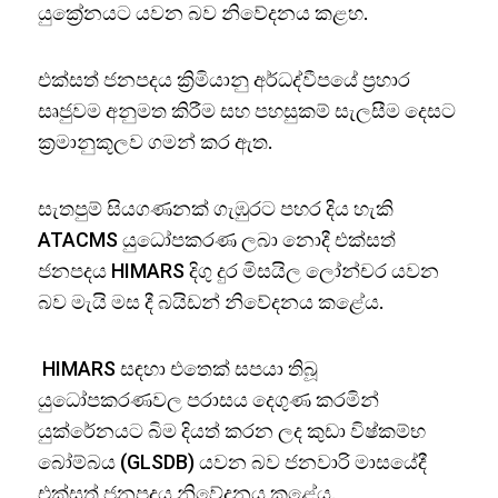
යුක්‍රේනයට යවන බව නිවේදනය කළහ.
එක්සත් ජනපදය ක්‍රිමියානු අර්ධද්වීපයේ ප්‍රහාර
සෘජුවම අනුමත කිරීම සහ පහසුකම් සැලසීම දෙසට
ක්‍රමානුකූලව ගමන් කර ඇත.
සැතපුම් සියගණනක් ගැඹුරට පහර දිය හැකි
ATACMS යුධෝපකරණ ලබා නොදී එක්සත්
ජනපදය HIMARS දිගු දුර මිසයිල ලෝන්චර යවන
බව මැයි මස දී බයිඩන් නිවේදනය කළේය.
HIMARS සඳහා එතෙක් සපයා තිබූ
යුධෝපකරණවල පරාසය දෙගුණ කරමින්
යුක්රේනයට බිම දියත් කරන ලද කුඩා විෂ්කම්භ
බෝම්බය (GLSDB) යවන බව ජනවාරි මාසයේදී
එක්සත් ජනපදය නිවේදනය කළේය.