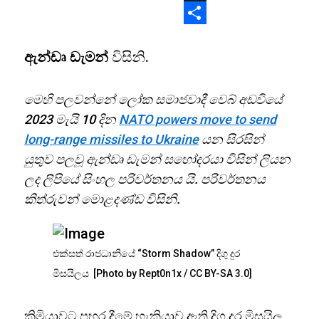
X
Share
ඇන්ඩෘ ඩැමන්
විසිනි.
මෙහි පලවන්නේ ලෝක සමාජවාදී වෙබ් අඩවියේ
2023 මැයි 10 දින
NATO powers move to send
long-range missiles to Ukraine
යන සිරසින්
යුතුව පලවූ ඇන්ඩෘ ඩැමන් සහෝදරයා විසින් ලියන
ලද ලිපියේ සිංහල පරිවර්තනය යි. පරිවර්තනය
කිත්රුවන් මොළදණ්ඩ විසිනි.
එක්සත් රාජධානියේ “Storm Shadow” දිගු දුර
මිසයිලය [Photo by Rept0n1x / CC BY-SA 3.0]
ක්‍රිමියාවට පහර දීමේ හැකියාව ඇති දිගු දුර මිසයිල