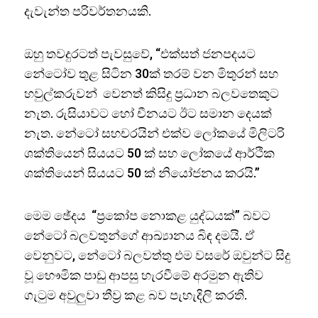
දැවැන්ත පරිවර්තනයකි.
ඔහු තවදුරටත් පැවසුවේ, “එක්සත් ජනපදයට
නේටෝව තුළ සිටින 30ක් තරම් වන මිතුරන් සහ
හවුල්කරුවන් වෙනත් කිසිදු ප්‍රධාන බලවතෙකුට
නැත. රුසියාවට හෝ චීනයට ඊට සමාන දෙයක්
නැත. නේටෝ සහචරයින් එක්ව ලෝකයේ මිලිටරි
ශක්තියෙන් සියයට 50 ක් සහ ලෝකයේ ආර්ථික
ශක්තියෙන් සියයට 50 ක් නියෝජනය කරයි.”
මෙම ඡේදය “ප්‍රකෝප නොකළ යුද්ධයක්” බවට
නේටෝ බලවතුන්ගේ ආඛ්‍යානය බිඳ දමයි. ඒ
වෙනුවට, නේටෝ බලවත්තු එම වසරේ ඔවුන්ට සිදු
වූ භෞමික පාඩු ආපසු හැරවීමේ අරමුන ඇතිව
ගැටුම අවුලුවා තීව්‍ර කළ බව පැහැදිලි කරති.