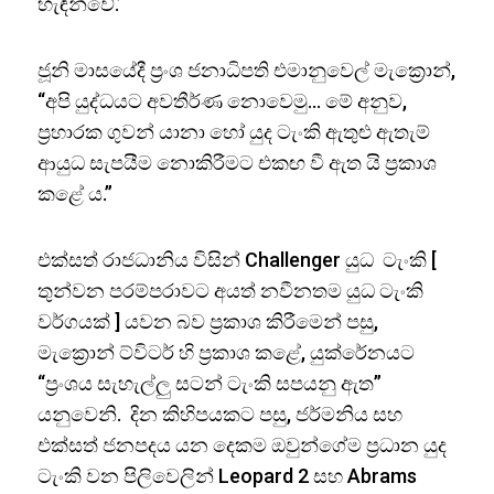
හැඳින්වේ.’
ජූනි මාසයේදී ප්‍රංශ ජනාධිපති එමානුවෙල් මැක්‍රොන්,
“අපි යුද්ධයට අවතීර්ණ නොවෙමු… මේ අනුව,
ප්‍රහාරක ගුවන් යානා හෝ යුද ටැංකි ඇතුළු ඇතැම්
ආයුධ සැපයීම නොකිරීමට එකඟ වී ඇත යි ප්‍රකාශ
කළේ ය.”
එක්සත් රාජධානිය විසින් Challenger යුධ ටැංකි [
තුන්වන පරම්පරාවට අයත් නවීනතම යුධ ටැංකි
වර්ගයක් ] යවන බව ප්‍රකාශ කිරීමෙන් පසු,
මැක්‍රොන් ට්විටර් හි ප්‍රකාශ කළේ, යුක්රේනයට
“ප්‍රංශය සැහැල්ලු සටන් ටැංකි සපයනු ඇත”
යනුවෙනි. දින කිහිපයකට පසු, ජර්මනිය සහ
එක්සත් ජනපදය යන දෙකම ඔවුන්ගේම ප්‍රධාන යුද
ටැංකි වන පිලිවෙලින් Leopard 2 සහ Abrams