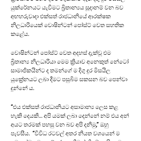
යුක්රේනයට යැවීමට බ්‍රිතාන්‍යය සූදානම් වන බව
අඟහරුවාදා එක්සත් රාජධානියේ ආරක්ෂක
නිලධාරියෙක් වොෂින්ටන් පෝස්ට් වෙත සහතික
කළේය.
වොෂින්ටන් පෝස්ට් වෙත අදහස් දැක්වූ එම
බ්‍රිතාන්‍ය නිලධාරියා මෙම ක්‍රියාව අනෙකුත් නේටෝ
සාමාජිකයින්ට ද තමන්ගේ ම දිගු දුර මිසයිල
යුක්‍රේනයට ලබා දීමට පසුබිම සකසන බව පෙන්වා
දුන්නේ ය.
“එය එක්සත් රාජධානියට අසාමාන්‍ය ලෙස කළ
හැකි දෙයකි… අපි යමක් ලබා දෙන්නේ නම් එය අන්
අයට තරමක් පහසු වන බව අපි දනිමු,” ඔහු
පැවසීය. “විවිධ රටවල් අතර නියත වශයෙන් ම