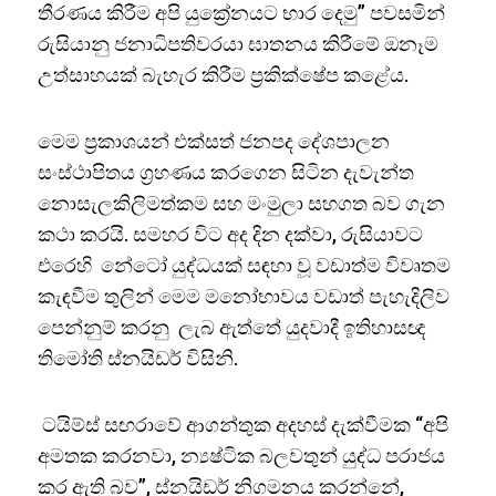
තීරණය කිරීම අපි යුක්‍රේනයට භාර දෙමු” පවසමින්
රුසියානු ජනාධිපතිවරයා ඝාතනය කිරීමේ ඔනෑම
උත්සාහයක් බැහැර කිරීම ප්‍රකික්ෂේප කළේය.
මෙම ප්‍රකාශයන් එක්සත් ජනපද දේශපාලන
සංස්ථාපිතය ග්‍රහණය කරගෙන සිටින දැවැන්ත
නොසැලකිලිමත්කම සහ මංමුලා සහගත බව ගැන
කථා කරයි. සමහර විට අද දින දක්වා, රුසියාවට
එරෙහි නේටෝ යුද්ධයක් සඳහා වූ වඩාත්ම විවෘතම
කැඳවීම තුලින් මෙම මනෝභාවය වඩාත් පැහැදිලිව
පෙන්නුම් කරනු ලැබ ඇත්තේ යුදවාදී ඉතිහාසඥ
තිමෝති ස්නයිඩර් විසිනි.
ටයිම්ස් සඟරාවේ ආගන්තුක අදහස් දැක්වීමක “අපි
අමතක කරනවා, න්‍යෂ්ටික බලවතුන් යුද්ධ පරාජය
කර ඇති බව”, ස්නයිඩර් නිගමනය කරන්නේ,