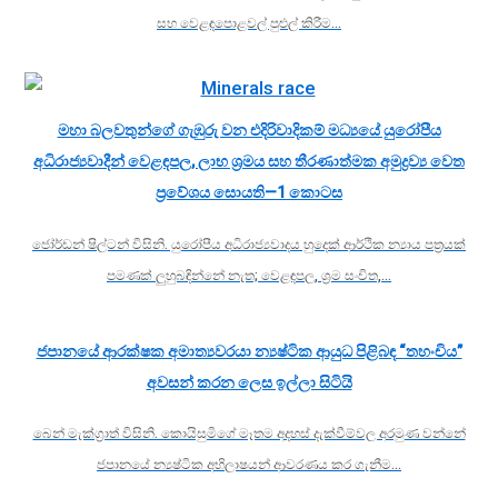
සහ වෙළඳපොළවල් පුළුල් කිරීම…
මහා බලවතුන්ගේ ගැඹුරු වන එදිරිවාදිකම් මධ්‍යයේ යුරෝපීය
අධිරාජ්‍යවාදීන් වෙළඳපල, ලාභ ශ්‍රමය සහ තීරණාත්මක අමුද්‍රව්‍ය වෙත
ප්‍රවේශය සොයති—1 කොටස
ජෝර්ඩන් ෂිල්ටන් විසිනි. යුරෝපීය අධිරාජ්‍යවාදය හුදෙක් ආර්ථික න්‍යාය පත්‍රයක්
පමණක් ලුහුබඳින්නේ නැත; වෙළඳපල, ශ්‍රම සංචිත,…
ජපානයේ ආරක්ෂක අමාත්‍යවරයා න්‍යෂ්ටික ආයුධ පිළිබඳ “තහංචිය”
අවසන් කරන ලෙස ඉල්ලා සිටියි
බෙන් මැක්ග්‍රාත් විසිනි. කොයිසුමිගේ මෑතම අදහස් දැක්වීම්වල අරමුණ වන්නේ
ජපානයේ න්‍යෂ්ටික අභිලාෂයන් ආවරණය කර ගැනීම…