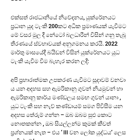
එක්සත් රාජධානියේ නිවේදනය, යුක්රේනයට
ප්‍රධාන යුද ටැංකි 200කට අධික ප්‍රමාණයක් යැවීමට
මේ වසර මුල දී නේටෝ බලධාරීන් විසින් ගනු තැබූ
තීරණයේ ස්වභාවයක් අනුගමනය කරයි. 2022
මාර්තු මාසයේදී බයිඩන් විසින් යුක්රේනයට යුධ
ටැංකි යැවීම වීම බැහැර කරන ලදී:
අපි ප්‍රහාරාත්මක උපකරණ යැවීමට සූදාවම් වනවා
ය යන අදහස සහ ඇමරිකානු ගුවන් නියමුවන් හා
ඇමරිකානු කාර්ය මණ්ඩලය සමඟ ගුවන් යානා ,
යුධ ටැංකි සහ නැව් කණ්ඩායම් සමග පිවිසීම යන
අදහස තේරුම් ගන්න – ඔබ ඔබම සුළු කොට
නොතකන්න , ඔබ සියල්ලන්ම කුමක් කීවත්
ප්‍රශ්නයක් නැත – එය ‘ III වන ලෝක යුද්ධය’ ලෙස