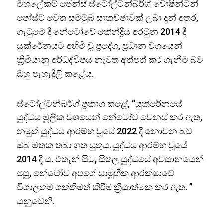
මහලේකම් ජෙන්ස් ස්ටෝල්ටන්බර්ග් වොෂින්ටන්
පෝස්ට් වෙත සම්මුඛ සාකච්ඡාවක් ලබා දුන් අතර,
ගැටුමේ දී නේටෝවේ කේන්ද්‍රීය අරමුන 2014 දී
යුක්රේනයට අහිමි වූ ප්‍රදේශ, ප්‍රධාන වශයෙන්
ක්‍රිමියානු අර්ධද්වීපය නැවත අත්පත් කර ගැනීම බව
ඔහු පැහැදිලි කළේය.
ස්ටෝල්ටන්බර්ග් ප්‍රකාශ කළේ, “යුක්රේනයේ
යුද්ධය මූලික වශයෙන් නේටෝව වෙනස් කර ඇත,
නමුත් යුද්ධය ආරම්භ වූයේ 2022 දී නොවන බව
ඔබ මතක තබා ගත යුතුය. යුද්ධය ආරම්භ වූයේ
2014 දී ය. එතැන් සිට, සීතල යුද්ධයේ අවසානයෙන්
පසු, නේටෝව අපගේ සාමූහික ආරක්ෂාවේ
විශාලතම ශක්තිමත් කිරීම ක්‍රියාත්මක කර ඇත. ”
යනුවෙනි.