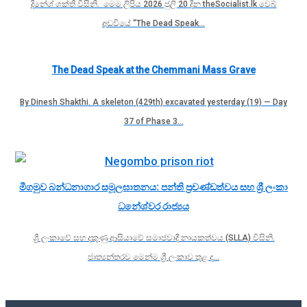
දිනේශ් ශක්ති විසිනි. මෙම ලිපිය 2026 ජුලි 20 දින theSocialist.lk වෙබ්
අඩවියේ “The Dead Speak…
The Dead Speak at the Chemmani Mass Grave
By Dinesh Shakthi. A skeleton (429th) excavated yesterday (19) — Day
37 of Phase 3…
මීගමුව බන්ධනාගාර සමූලඝාතනය: පන්ති ප්‍රචණ්ඩත්වය සහ ශ්‍රී ලංකා
ධනේශ්වර රාජ්‍යය
ශ්‍රී ලංකාවේ සහ දකුණු ආසියාවේ සමාජවාදී නායකත්වය (SLLA) විසිනි.
ජාත්‍යන්තරව මෙන්ම ශ්‍රී ලංකාව තුළ ද…