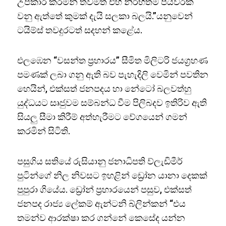
උපකාර කරමින් තවමත් එහි නිර්භීතම පියවරක්
වනු ඇත්තේ කුමක් දැයි සලකා බලයි.”යනුවෙන්
ටයිම්ස් තවදුරටත් සදහන් කළේය.
එලඹෙන “වසන්ත ප්‍රහාරය” සීමිත මිලිටරි ජයග්‍රහණ
පමණක් ලබා ගනු ඇති බව පැහැදිලි වෙමින් පවතින
හෙයින්, එක්සත් ජනපදය හා නේටෝ බලවත්හු
යුද්ධයට සෘජුවම සම්බන්ධ වීම පිලිබදව ඉතිරිව ඇති
සියලු සීමා කිරීම් අත්හැරීමට වේගයෙන් ගමන්
කරමින් සිටිති.
පසුගිය සතියේ රුසියානු ජනාධිපති ව්ලැඩිමීර්
පුටින්ගේ නිල නිවසට ඉහළින් ඩ්‍රෝන යානා දෙකක්
පුපුරා ගියේය. ඩ්‍රෝන් ප්‍රහාරයෙන් පසුව, එක්සත්
ජනපද රාජ්‍ය ලේකම් ඇන්ටනි බ්ලින්කන් “එය
තමන්ව ආරක්ෂා කර ගන්නේ කෙසේද යන්න