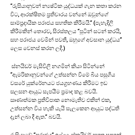
“රුසියානුවන් න්‍යෂ්ටික යුද්ධයක් ගැන කතා කරන
විට, ආරක්ෂිතම ප්‍රතිචාරය වන්නේ ඔවුන්ගේ
සාම්ප්‍රදායික පරාජය සහතික කිරීමයි.” (පැහැදිලි
කිරීමකින් තොරව, සිරස්තලය “පුටින් සටන් කරයි,
සහ පරාජය වෙමින් පවතී, ඔහුගේ අවසාන යුද්ධය”
ලෙස වෙනස් කරන ලදී.)
ස්නයිඩර් මැසිවිලි නගමින් කියා සිටින්නේ
“ඇමරිකානුවන්ගේ උත්සන්න වීමේ බිය පසුගිය
වසරේ යුක්රේනයට ජයග්‍රහණය කිරීමට ඉඩ
සලසන ආයුධ සැපයීම ප්‍රමාද කළ බවයි.
ඍණාත්මක ප්‍රතිවිපාක නොමැතිව එකින් එක,
උත්සන්න විය හැකි යැයි සැලකෙන ආයුධ පද්ධති
දැන් ලබා දී ඇත.” බවයි.
රුසියාවේ “පරාජය” ඉල්ලා, ස්නයිඩර් පහත සඳහන්