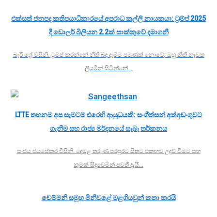
එක්සත් ජනපද කතිපයාධිකාරයේ අපරාධ කල්ලි නායකයා: ට්‍රම්ප් 2025
දී ඩොලර් බිලියන 2.2ක් සාක්කුවේ දමාගනී
බැරී ග්‍රේ විසිනි. ට්‍රම්ප් කරන්නේ නීති බිඳ දැමීම පමණක් නොවේ; ඔහු නීති නැවත
ලියමින් සිටින්නේ…
LTTE තහනම අප සැමටම එරෙහි ආයුධයකි: සංගීත්සන් අත්අඩංගුවට
ගැනීම සහ රාජ්‍ය මර්දනයේ සැබෑ තර්කනය
සංජය ජයසේකර විසිනි. දෙමළ තරුණ පරපුරට සිතට එකඟව උදව් වීමට සහ
කුමක් සිදුවෙමින් පවතී දැයි…
චෙම්මනි සමූහ මිනීවළේ මළගියවුන් කතා කරයි