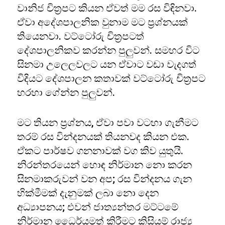
වානිජ චිත්‍රපට කියන ඒවත් මම රස විඳිනවා.
ඒවා අදේශපාලනික වුනාම මට ප්‍රශ්නයක්
තියෙනවා. වට්ටෝරු චිත්‍රපටත්
දේශපාලනිකව කරන්න පුලුවන්. සමහර විට
සිනමා උලෙලවලට යන ඒවාට වඩා වැදගත්
විදියට දේශපාලන කතාවක් වට්ටෝරු චිත්‍රපට
හරහා ගේන්න පුලුවන්.
මට තියන ප්‍රශ්නය, ඒවා පවා වටහා ගැනීමට
තරම් රස වින්දනයක් තියනවද කියන එක.
ඒකට පාර්ෂව ගනනාවක් වග කිව යුතුයි.
නිරන්තරයෙන් හොඳ නිර්මාන නො කරන
සිනමාකරුවන් වන අප; රස වින්දනය ගැන
හික්මීමක් දැනුමක් ලබා නො දෙන
අධ්‍යාපනය; එවන් ජාත්‍යන්තර මට්ටමේ
නිර්මාන ධෛර්යමත් කිරීමට කිසියම් රාජ්‍ය