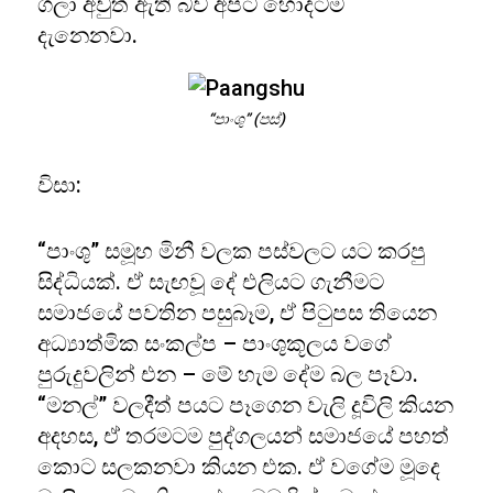
ගලා අවුත් ඇති බව අපට හොදටම
දැනෙනවා.
“පාංශු” (පස්)
විසා:
“පාංශු” සමූහ මිනී වලක පස්වලට යට කරපු
සිද්ධියක්. ඒ සැඟවූ දේ එලියට ගැනීමට
සමාජයේ පවතින පසුබෑම, ඒ පිටුපස තියෙන
අධ්‍යාත්මික සංකල්ප – පාංශුකූලය වගේ
පුරුදුවලින් එන – මේ හැම දේම බල පෑවා.
“මනල්” වලදීත් පයට පෑගෙන වැලි දූවිලි කියන
අදහස, ඒ තරමටම පුද්ගලයන් සමාජයේ පහත්
කොට සලකනවා කියන එක. ඒ වගේම මූදෙ