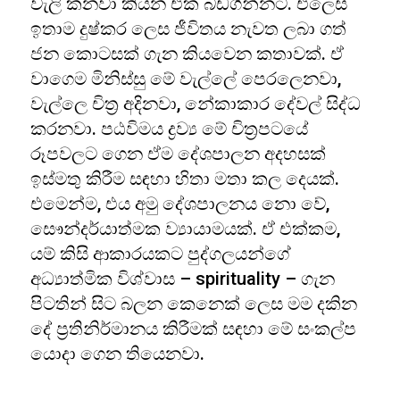
වැලි කනවා කියන එක බඩගින්නට. එලෙස
ඉතාම දුෂ්කර ලෙස ජීවිතය නැවත ලබා ගත්
ජන කොටසක් ගැන කියවෙන කතාවක්. ඒ
වාගෙම මිනිස්සු මේ වැල්ලේ පෙරලෙනවා,
වැල්ලෙ චිත්‍ර අදිනවා, නේකාකාර දේවල් සිද්ධ
කරනවා. පඨවිමය ද්‍රව්‍ය මේ චිත්‍රපටයේ
රූපවලට ගෙන ඒම දේශපාලන අදහසක්
ඉස්මතු කිරීම සඳහා හිතා මතා කල දෙයක්.
එමෙන්ම, එය අමු දේශපාලනය නො වේ,
සෞන්දර්යාත්මක ව්‍යායාමයක්. ඒ එක්කම,
යම් කිසි ආකාරයකට පුද්ගලයන්ගේ
අධ්‍යාත්මික විශ්වාස – spirituality – ගැන
පිටතින් සිට බලන කෙනෙක් ලෙස මම දකින
දේ ප්‍රතිනිර්මානය කිරීමක් සඳහා මේ සංකල්ප
යොදා ගෙන තියෙනවා.