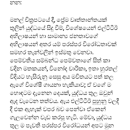
නන:
මනල් චිත්‍රපටයේ දී, ප්‍රේම වෘත්තාන්තයක්
තුලින් යුද්ධයේ සිදු වීම්, විශේෂයෙන් එල්ටීටීඊ
අභිලාෂයන් හා සාමාන්‍ය ජනතාවගේ
අභිලාෂයන් අතර යම් පරස්පර විරෝධතාවක්
සමහර තැන්වලින් ඉස්මතු වෙනවා.
පෙම්වතිය සම්බන්ධ පෙම්වතාගේ සිත් කා
වදින මතකයන්, විනෝද චාරිකා, ඉතා හුරතල්
විදියට හැසිරුනු සෙසු අය මවිතයට පත් කල
ඇගේ විශේෂී ගායනා හැකියාව; ඒ වගේ ම
හොඳටම දැනෙන දෙයක්, යුද්ධය තුල ඔවුන්
ඇද වැටෙන තත්වය. ඇය එල්ටීටීඊ පුහුනු වලදී
දී එක ඇහැක් වපර බව පෙන්වා ඒකෙන්
ගැලවෙන්න වැඩ කරපු හැටි. මේවා, යුද්ධය
තුල ම පැවති පරස්පර විරෝධයන් අපට මුන