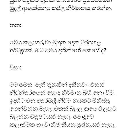
වුනා චිත්‍රපට තුනක් බොහොම ප්‍රවේසමෙන්
මුදල් ආයෝජනය කරල නිර්මානය කරන්න.
නන:
මෙය කලාකරුවා මුහුන දෙන බරපතල
අර්බුදයක්. ඔබ මෙය දකින්නේ කෙසේ ද?
විසා:
මම මේක පැති තුනකින් දකිනවා. එකක්
නිරන්තරයෙන් හොඳ නිර්මාන බිහි නො වීම.
ඉඳහිට එන අතරමැදි නිර්මානයකට මිනිස්සු
ගෙන්වන්න බැහැ. එකක් බලල ආයෙ ඊ ලඟට
බලන්න චිත්‍රපටයක් නැහැ. පොදුවේ
කලාත්මක හා වානිජ කියන ප්‍රශ්නයක් නැහැ.