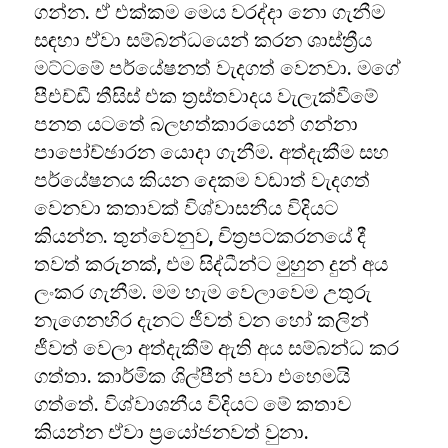
ගන්න. ඒ එක්කම මෙය වරද්දා නො ගැනීම
සඳහා ඒවා සම්බන්ධයෙන් කරන ශාස්ත්‍රීය
මට්ටමේ පර්යේෂනත් වැදගත් වෙනවා. මගේ
පීඑච්ඩී තීසිස් එක ත්‍රස්තවාදය වැලැක්වීමේ
පනත යටතේ බලහත්කාරයෙන් ගන්නා
පාපෝච්ඡාරන යොදා ගැනීම. අත්දැකීම සහ
පර්යේෂනය කියන දෙකම වඩාත් වැදගත්
වෙනවා කතාවක් විශ්වාසනීය විදියට
කියන්න. තුන්වෙනුව, චිත්‍රපටකරනයේ දී
තවත් කරුනක්, එම සිද්ධීන්ට මුහුන දුන් අය
ලංකර ගැනීම. මම හැම වෙලාවෙම උතුරු
නැගෙනහිර දැනට ජීවත් වන හෝ කලින්
ජීවත් වෙලා අත්දැකීම් ඇති අය සම්බන්ධ කර
ගත්තා. කාර්මික ශිල්පීන් පවා එහෙමයි
ගත්තේ. විශ්වාශනීය විදියට මේ කතාව
කියන්න ඒවා ප්‍රයෝජනවත් වුනා.