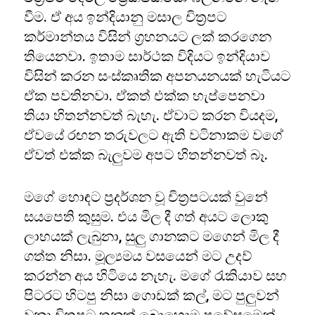
වීම. ඒ අය ඉන්දියානු මසාල චිත්‍රපට
කර්මාන්තය විසින් ග්‍රහනයට ලක් කරගෙන
තියෙනවා. ඉතාම සාර්ථක විදියට ඉන්දියාව
විසින් කරන සංස්කෘතික අපනයනයක් හැටියට
ඒක පවතිනවා. ඒකත් එක්ක හැප්පෙනවා
තියා හිතන්නවත් බැහැ. ඒවාට කරන වියදම,
ඒවයේ රඟන තරුවලට ඇති වටිනාකම වගේ
ඒවත් එක්ක බැලුවම අපට හිතන්නවත් බෑ.
මගේ හොඳට ප්‍රදර්ශන වූ චිත්‍රපටයක් වුනේ
සයපෙති කුසුම. එය මිල දී ගත් අයට ලොකු
ලාභයක් ලැබුනා, සුලු ගානකට මගෙන් මිල දී
ගත්ත නිසා. මූල්‍යමය වසයෙන් මට උදව්
කරන්න අය හිටියෙ නැහැ. මගේ රැකියාව සහ
පිටරට හිටපු නිසා ගොඩක් කල්, මට පුලුවන්