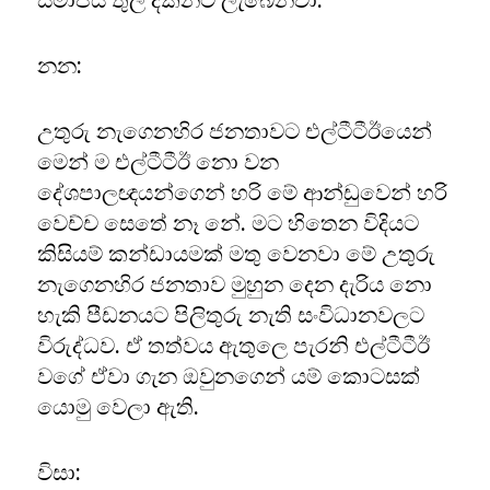
සමාජය තුල දක්නට ලැබෙනවා.
නන:
උතුරු නැගෙනහිර ජනතාවට එල්ටීටීඊයෙන්
මෙන් ම එල්ටීටීඊ නො වන
දේශපාලඥයන්ගෙන් හරි මේ ආන්ඩුවෙන් හරි
වෙච්ච සෙතේ නෑ නේ. මට හිතෙන විදියට
කිසියම් කන්ඩායමක් මතු වෙනවා මේ උතුරු
නැගෙනහිර ජනතාව මුහුන දෙන දැරිය නො
හැකි පීඩනයට පිලිතුරු නැති සංවිධානවලට
විරුද්ධව. ඒ තත්වය ඇතුලෙ පැරනි එල්ටීටීඊ
වගේ ඒවා ගැන ඔවුනගෙන් යම් කොටසක්
යොමු වෙලා ඇති.
විසා: