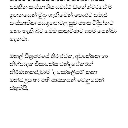
පවතින සංස්කෘතිය සමස්ථ ධනේශ්වරයේ ම
ග්‍රහනයෙන් මුදා ගැනීමෙන් තොරව සමාජ
සංස්කෘතික ජයග්‍රහනවල සුව පහස විඳින්නට
නො හැකි බව මෙම සාකච්ඡාව අපට පෙන්වා
දෙනවා.
මනල් චිත්‍රපටයේ තිර රචක, අධ්‍යක්ෂක හා
නිශ්පාදක විසාකේස චන්ද්‍රසේකරන්
නිර්මානකරුවාට ‘ද සෝෂලිසට්’ කතෘ
මන්ඩලය හා එහි පාඨකයන් වෙනුවෙන්
ස්තුතියි.