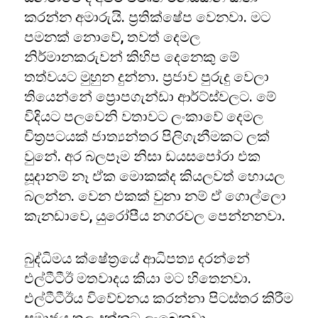
කරන්න අමාරුයි. ප්‍රතික්ෂේප වෙනවා. මට
පමනක් නොවේ, තවත් දෙමල
නිර්මානකරුවන් කිහිප දෙනෙකු මේ
තත්වයට මුහුන දුන්නා. ප්‍රජාව පුරුදු වෙලා
තියෙන්නේ ප්‍රොපගැන්ඩා ආර්ට්ස්වලට. මේ
විදියට පලවෙනි වතාවට ලංකාවේ දෙමල
චිත්‍රපටයක් ජාත්‍යන්තර පිලිගැනීමකට ලක්
වුනේ. අර බලපෑම නිසා ඩයසපෝරා එක
සූදානම් නෑ ඒක මොකක්ද කියලවත් හොයල
බලන්න. වෙන එකක් වුනා නම් ඒ ගොල්ලො
කැනඩාවෙ, යුරෝපීය නගරවල පෙන්නනවා.
බුද්ධිමය ක්ෂේත්‍රයේ ආධිපත්‍ය දරන්නේ
එල්ටීටීඊ මතවාදය කියා මට හිතෙනවා.
එල්ටීටීඊය විවේචනය කරන්නා පිටස්තර කිරීම