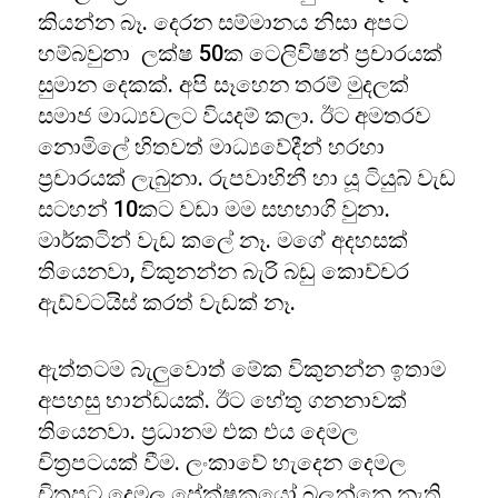
කියන්න බෑ. දෙරන සම්මානය නිසා අපට
හම්බවුනා ලක්ෂ 50ක ටෙලිවිෂන් ප්‍රචාරයක්
සුමාන දෙකක්. අපි සෑහෙන තරම් මුදලක්
සමාජ මාධ්‍යවලට වියදම් කලා. ඊට අමතරව
නොමිලේ හිතවත් මාධ්‍යවේදීන් හරහා
ප්‍රචාරයක් ලැබුනා. රුපවාහිනී හා යූ ටියුබ් වැඩ
සටහන් 10කට වඩා මම සහභාගි වුනා.
මාර්කටින් වැඩ කලේ නෑ. මගේ අදහසක්
තියෙනවා, විකුනන්න බැරි බඩු කොච්චර
ඇඩ්වටයිස් කරත් වැඩක් නෑ.
ඇත්තටම බැලුවොත් මේක විකුනන්න ඉතාම
අපහසු භාන්ඩයක්. ඊට හේතු ගනනාවක්
තියෙනවා. ප්‍රධානම එක එය දෙමල
චිත්‍රපටයක් වීම. ලංකාවේ හැදෙන දෙමල
චිත්‍රපට දෙමල ප්‍රේක්ෂකයෝ බලන්නෙ නැති