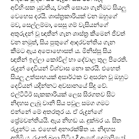
අවිහිංසක යුවතිය, වානි සොයා ගැනීමට සියලු
වෙහෙස දරයි. ශාස්ත්‍රකාරියක් වන ඔහුගේ
මව, සෙල්ලම්මා, සෙසු ගම් වැසියන්ගේ
අතුරුදන් වූ ඥාතීන් ගැන ශාස්ත්‍ර කීමෙන් ජීවත්
වන නමුත්, සිය පුතුගේ ආදරවන්තිය ගැන
කීමට ඇය අපොහොසත් ය. මිනිස්සු සිය
ඥාතීන් ඉල්ලා කෝවිල් හා දේවාල තුල පිරෙති.
රුද්‍රන් දෙවියන් විශ්වාස නො කරයි. එහෙත්
සියලු උත්සාහයක් අසාර්ථක ව අසරන වූ ඔහුට
දෙවියන් යදින්නට අවසානයේ සිදු වේ.
එල්ටීටීඊ සැකකාරියක් ලෙස සිරගතව සිට
නිදහස ලැබූ වානි සිය පවුල සමග ගමට
එන්නේ මේ අතරතුර ය. ඒ රුද්‍රන්ගේ
ප්‍රේමවන්තියයි. ඇය නිහඩ ය. දුක්බර ය. සිත
රුද්‍රන්ට ය. එහෙත් අනාරක්ෂිත ය. නිදහස
අහිමි ය. රුද්‍රන් බලා සිටිය දී ඇගේ දෙමාපියෝ