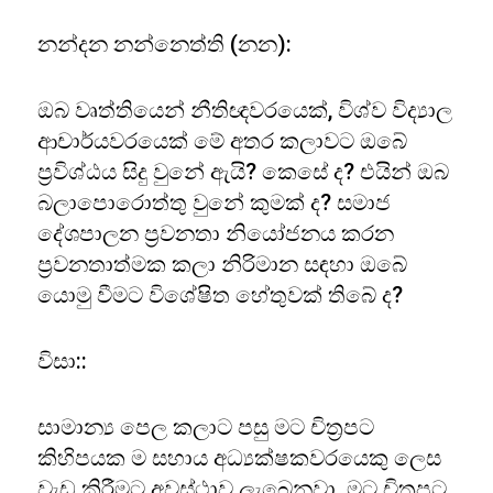
නන්දන නන්නෙත්ති (නන):
ඔබ වෘත්තියෙන් නීතිඥවරයෙක්, විශ්ව විද්‍යාල
ආචාර්යවරයෙක් මේ අතර කලාවට ඔබේ
ප්‍රවිශ්ඨය සිදු වුනේ ඇයි? කෙසේ ද? එයින් ඔබ
බලාපොරොත්තු වුනේ කුමක් ද? සමාජ
දේශපාලන ප්‍රවනතා නියෝජනය කරන
ප්‍රවනතාත්මක කලා නිරිමාන සඳහා ඔබේ
යොමු වීමට විශේෂිත හේතුවක් තිබේ ද?
විසා::
සාමාන්‍ය පෙල කලාට පසු මට චිත්‍රපට
කිහිපයක ම සහාය අධ්‍යක්ෂකවරයෙකු ලෙස
වැඩ කිරීමට අවස්ථාව ලැබෙනවා. මට චිත්‍රපට