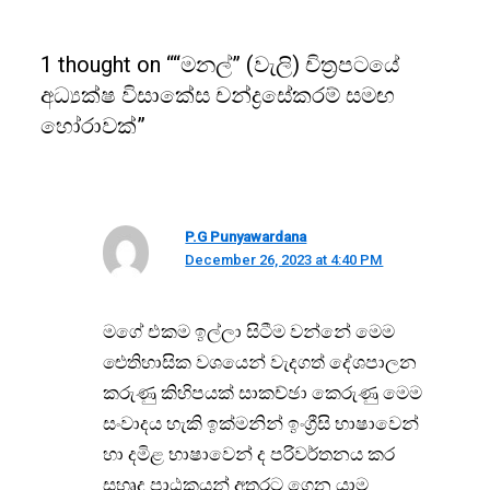
1 thought on ““මනල්” (වැලි) චිත්‍රපටයේ
අධ්‍යක්ෂ විසාකේස චන්ද්‍රසේකරම් සමඟ
හෝරාවක්”
P.G Punyawardana
December 26, 2023 at 4:40 PM
මගේ එකම ඉල්ලා සිටීම වන්නේ මෙම
ඓතිහාසික වශයෙන් වැදගත් දේශපාලන
කරුණු කිහිපයක් සාකච්ඡා කෙරුණු මෙම
සංවාදය හැකි ඉක්මනින් ඉංග්‍රීසි භාෂාවෙන්
හා දමිළ භාෂාවෙන් ද පරිවර්තනය කර
සහෘද පාඨකයන් අතරට ගෙන යාම