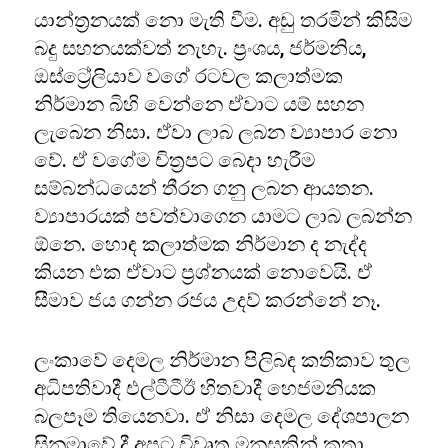
යාන්ත්‍රනයක් නො මැති වීම. අඩු තරමින් කිසිම
බදු සහනයක්වත් නැහැ. ප්‍රංශය, ජර්මනිය,
ඔස්ට්‍රේලියාව වගේ රටවල කලාත්මක
නිර්මාන බිහි වෙන්නෙ ඒවාට යම් සහන
ලැබෙන නිසා. ඒවා ලාබ ලබන ව්‍යාපාර නො
වේ. ඒ වගේම චිත්‍රපට බෙදා හැරීම
සම්බන්ධයෙන් තීරන ගනු ලබන ආයතන.
ව්‍යාපාරයක් පවත්වාගෙන යාමට ලාබ ලබන්න
ඕනෙ. හොඳ කලාත්මක නිර්මාන ද නැද්ද
කියන එක ඒවාට ප්‍රශ්නයක් නොවෙයි. ඒ
සීමාව ජය ගන්න රජය උදව් කරන්නේ නෑ.
ලංකාවේ දෙමල නිර්මාන පිලිබඳ කතිකාව තුල
අධිපතිවාදී එල්ටීටීඊ හිතවාදී හෙජමනියක
බලපෑම තියෙනවා. ඒ නිසා දෙමල දේශපාලන
සිනමාවේ දී අපට විවෘත මනසකින් කතා