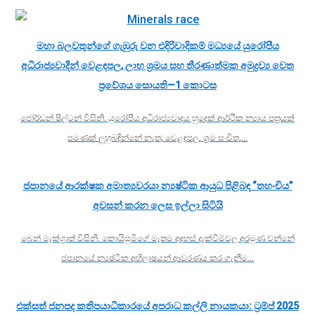
මහා බලවතුන්ගේ ගැඹුරු වන එදිරිවාදිකම් මධ්‍යයේ යුරෝපීය
අධිරාජ්‍යවාදීන් වෙළඳපල, ලාභ ශ්‍රමය සහ තීරණාත්මක අමුද්‍රව්‍ය වෙත
ප්‍රවේශය සොයති—1 කොටස
ජෝර්ඩන් ෂිල්ටන් විසිනි. යුරෝපීය අධිරාජ්‍යවාදය හුදෙක් ආර්ථික න්‍යාය පත්‍රයක්
පමණක් ලුහුබඳින්නේ නැත; වෙළඳපල, ශ්‍රම සංචිත,…
ජපානයේ ආරක්ෂක අමාත්‍යවරයා න්‍යෂ්ටික ආයුධ පිළිබඳ “තහංචිය”
අවසන් කරන ලෙස ඉල්ලා සිටියි
බෙන් මැක්ග්‍රාත් විසිනි. කොයිසුමිගේ මෑතම අදහස් දැක්වීම්වල අරමුණ වන්නේ
ජපානයේ න්‍යෂ්ටික අභිලාෂයන් ආවරණය කර ගැනීම…
එක්සත් ජනපද කතිපයාධිකාරයේ අපරාධ කල්ලි නායකයා: ට්‍රම්ප් 2025