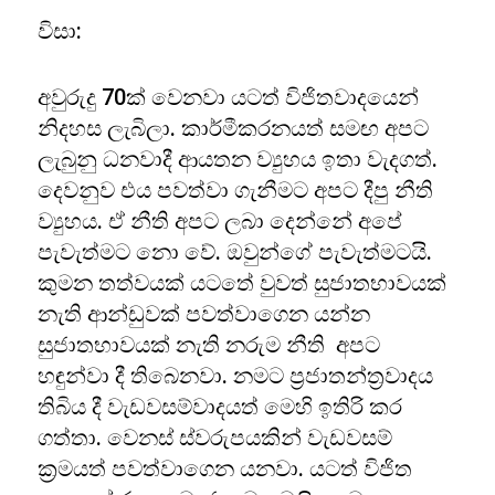
විසා:
අවුරුදු 70ක් වෙනවා යටත් විජිතවාදයෙන්
නිදහස ලැබිලා. කාර්මීකරනයත් සමඟ අපට
ලැබුනු ධනවාදී ආයතන ව්‍යුහය ඉතා වැදගත්.
දෙවනුව එය පවත්වා ගැනීමට අපට දීපු නීති
ව්‍යුහය. ඒ නීති අපට ලබා දෙන්නේ අපේ
පැවැත්මට නො වේ. ඔවුන්ගේ පැවැත්මටයි.
කුමන තත්වයක් යටතේ වුවත් සුජාතභාවයක්
නැති ආන්ඩුවක් පවත්වාගෙන යන්න
සුජාතභාවයක් නැති නරුම නීති අපට
හඳුන්වා දී තිබෙනවා. නමට ප්‍රජාතන්ත්‍රවාදය
තිබිය දී වැඩවසම්වාදයත් මෙහි ඉතිරි කර
ගත්තා. වෙනස් ස්වරුපයකින් වැඩවසම්
ක්‍රමයත් පවත්වාගෙන යනවා. යටත් විජිත