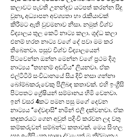
කලාවට පැවති උනන්දුව යටපත් කරන්න සිදු
වුනා, අධ්‍යාපන අවශ්‍යතා හා රැකියාවක්
කිරීමට ඇති වුවමනාව නිසා. නමුත් විශ්ව
විද්‍යාලය තුල කෙටි නාට්‍ය කලා. ශුද්ධ කලා
එනම් භරත නාට්‍ය වගේ දේ පවා මම කර
තිබෙනවා. පසුව විශ්ව විද්‍යාලයෙන්
පිටවෙන්න ඔන්න මෙන්න වගේ ප්‍රථම දිගු
නාට්‍යය “තහනම් අඩවිය” ලියනවා. ඒක
එල්ටීටීඊ සංවිධානයේ සිය දිවි නසා ගන්නා
බෝම්බකරුවෙකු පිලිබඳ කතාවක්. එහි ඉංග්‍රීසි
පිටපතට ග්‍රේෂියන් සම්මානය හිමි වෙනවා.
ඉන් වසර 4කට පමන පසු මගේ දෙවන
නාට්‍යය “දේවදාසි” නමින් එලි දක්වනවා. ඒක
කඳුකරයට ගෙන අවුත් පදිංචි කරවන ලද වතු
කම්කරුවන් සම්බන්ධ කතාවක්. මෙය සිංහල
සහ ඉංග්‍රීසි යන භාෂා ද්වයෙන් ම නිර්මානය