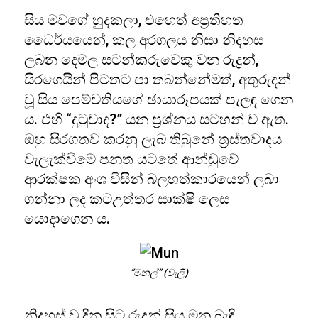
සිය මවගේ හුදකලා, එහෙත් අප්‍රතිහත
ධෛර්යයෙන්, කල අරගලය නිසා නිදහස
ලබන දෙමල සටන්කරුවෙකු වන රුද්‍රන්,
සිරගෙයින් පිටතට පා තබන්නේමත්, අතුරුදන්
වූ සිය පෙම්වතියගේ ඡායාරූපයක් පැලඳ ගෙන
ය. එහි “දුටුවාද?” යන ප්‍රශ්නය සටහන් ව ඇත.
ඔහු සිරගතව කරනු ලැබ තිබුනේ ත්‍රස්තවාදය
වැලැක්වීමේ පනත යටතේ ආන්ඩුවේ
ආරක්ෂක අංශ විසින් බලහත්කාරයෙන් ලබා
ගන්නා ලද කටඋත්තර සාක්ෂි ලෙස
යොදාගෙන ය.
“මනල්” (වැලි)
නිදහස් වූ දින සිට රුද්‍රන් සිය මන බැඳි