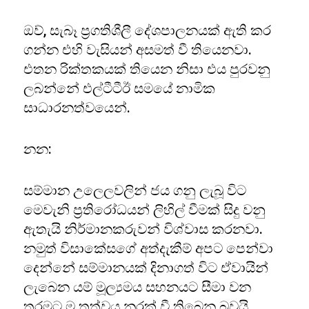
ඔව්, සැබෑ ප්‍රගතිශීලී දේශපාලනයක් ඇති කර
ගන්න එහි වැසියන් අසමත් වී තියෙනවා.
එතන රික්තකයක් තියෙන නිසා එය පුරවනු
ලබන්නේ එල්ටීටීඊ සමයේ නාමික
සාධාරනත්වයෙන්.
නන:
සම්මාන උලෙලවලින් ජය ගනු ලැබූ විට
මෙවැනි ප්‍රතිරෝධයන් ලිහිල් වීමක් සිදු වනු
ඇතැයි නිර්මානකරුවන් විශ්වාස කරනවා.
නමුත් විසාකේසගේ අත්දැකීම් අපට පෙන්වා
දෙන්නේ සම්මානයක් දිනාගත් විට ඒවායින්
ලැබෙන යම් මූල්‍යමය සහනයට සීමා වන
තරමට ම තත්වය නරක් වී තිබෙන බවයි.