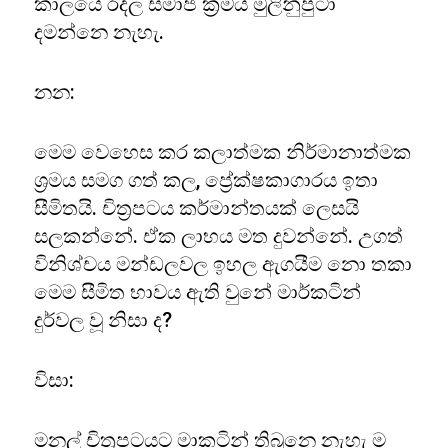
කාලයේ රදල සමාජ ක්‍රමය මුලිනුපුටා
දමන්නෙ නැහැ.
නන:
මෙම වෙහෙස කර කලාත්මක නිර්මානාත්මක
ශ්‍රමය සමග ගත් කල, ප්‍රේක්ෂකාගාරය ඉතා
සීමිතයි. චිත්‍රපටය කර්මාන්තයක් ලෙසයි
සලකන්නේ. ඒක ලාභය මත දුවන්නේ. උගත්
විනිශ්චය මන්ඩලවල ඉහල ඇගයීම නො තකා
මෙම සීමිත භාවය ඇති වුනේ මාර්කටින්
දුර්වල වූ නිසා ද?
විසා:
මනල් චිත්‍රපටයට මාකටින් තිබුනෙ නැහැ ම