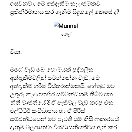
ගස්වනවා. මේ අත්දැකීම කලාත්මකව
ප්‍රතිනිර්මානය කර ගැනීම සිදුකලේ කෙසේ ද?
මනල්
විසා:
මගේ වැඩ බොහොමයක් පුද්ගලික
අත්දැකීම්වලින් පටන්ගන්න වැඩ. මේ
අත්දැකීම් හරිම විස්තරාත්මකයි. හේතුව මට
උතුරු නැගෙනහිර සම්බන්ධකම් තිබීම සහ
නීති වෘත්තියේ දී ඒ පැතිවල වැඩ කරපු එක.
එල්ටීටීඊ සංවිධානය හා ඒ පිරිස්
සම්බන්ධයෙන් මට පැවති යම් කිසි ආකාරයේ
දැනුම බලපානවා විශ්වාසනීයත්වය ඇති කර