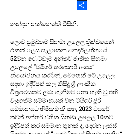
X
Share
නන්දන නන්නෙත්ති විසිනි.
ලොව ප්‍රමුඛතම සිනමා උලෙල ත්‍රිත්වයෙන්
එකක් ලෙස සැලකෙන නෙදර්ලන්තයේ
52වන රොටඩෑම් අන්තර් ජාතික සිනමා
උලෙලේ “ටයිගර් තරගකාරී අංශය”
නියෝජනය කරමින්, මෙතෙක් මේ උලෙල
සදහා ඉදිරිපත් කල කිසිදු ශ්‍රී ලාංකික
චිත්‍රපටයකට ලබා ගැනීමට නො හැකි වූ එහි
වැදගත්ම සම්මානයක් වන ටයිගර් ජූරි
සම්මානයට හිමිකම් කී සහ, 2023 වසරේ
තවත් අන්තර් ජතික සිනමා උලෙල 10කට
ඉදිරිපත් කර සම්මාන තුනක් ද, දෙරන ලක්ස්