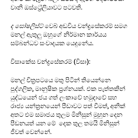
වානි ඔස්ට්‍රේලියාවට පටවති.
ද සෝෂලිස්ට්
වෙබ් අඩවිය චන්ද්‍රසේකරම් සමග
මනල් ඇතුලු ඔහුගේ නිර්මාන කාර්යය
සම්බන්ධව සංවාදයක යෙදුනේය.
විසාකේස චන්ද්‍රසේකරම් (විසා):
මනල් චිත්‍රපටයෙ මතු පිටින් තියෙන්නෙ
පුද්ගලික, මානුෂික ප්‍රශ්නයක්. එක පැත්තකින්
යුද්ධයෙන් ජය ගත් ලංකාවේ හමුදාවේ සහ
රාජ්‍ය යන්ත්‍රනයෙන් පීඩාවට පත් වීමත්, අනික්
අතට එම සමාජය තුලම මිනිසුන් මුහුන දෙන
පීඩනයත් යන මේ දෙක තුල තමයි මිනිසුන්
ජීවත් වෙන්නේ.