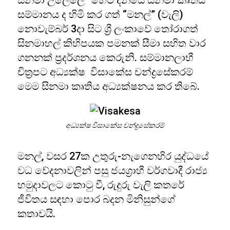
සිනමා උලෙලේ “හෙට දිනයේ සිනමා කෘතිය”
සම්මානය ද හිමි කර ගත් “මනල්” (වැලි)
නොවැම්බර් 3දා සිට ශ්‍රී ලංකාවේ තෝරාගත්
සිනමාහල් කිහිපයක පමනක් සීමා සහිත වාර
ගනනක් ප්‍රදර්ශනය කෙරුනි. සම්මානලාභී
චිත්‍රපට අධ්‍යක්ෂ විසාකේස චන්ද්‍රසේකරම්
මෙම සිනමා කෘතිය අධ්‍යක්ෂනය කර තිබේ.
අධ්‍යක්ෂ විසාකේස චන්ද්‍රසේකරම්
මනල්, වසර 27ක උතුරු-නැගෙනහිර යුද්ධයේ
වධ වේදනාවලින් පසු ජයග්‍රාහී වර්ගවාදී රාජ්‍ය
හමුදාවලට කොටු වී, රුදුරු වැලි කතරේ
ජීවිතය සඳහා පොර බදන මිනිසුන්ගේ
කතාවයි.