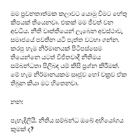
මම ප්‍රවනතාත්මක කලාවට යොමු වීමට හේතු
කීපයක් තියෙනවා. එකක් මම ජීවත් වන
අවධිය. නීති වෘත්තියෙන් ලැබෙන අවස්ථාව,
සමාජයේ පවතින යටි පැත්ත වටහා ගන්න.
කරපු හැම නිර්මානයක් පිටිපස්සෙම
තියෙන්නෙ යටත් විජිතවාදී නීතිමය
සම්බන්ධතා පිලිබඳ යම් කිසි ප්‍රශ්න කිරීමක්.
මේ හැම නිර්මානයකම සෘජුව හෝ වක්‍රව ඒක
තිබුන කියා මට හිතෙනවා.
නන:
පැහැදිලියි. නීතිය සම්බන්ධ ඔබේ අභියෝගය
කුමක් ද?