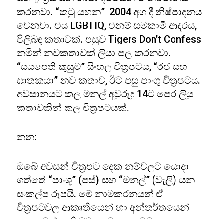
කරනවා. “කටු යහන” 2004 අග දී නිෂ්පාදනය
වෙනවා. එය LGBTIQ, එනම් සමකාමී ආදරය,
පිලිබඳ කතාවක්. පසුව Tigers Don’t Confess
නමින් නවකතාවක් ලියා පල කරනවා.
“සයපෙති කුසුම” සිංහල චිත්‍රපටය, “රජ සහ
ඝාතකයා” නව කතාව, ඊට පසු පාංශු චිත්‍රපටය.
අවසානයට කල මනල් අවුරුදු 14ට පෙර ලියු
කතාවකින් කල චිත්‍රපටයක්.
නන:
ඔබේ අවසන් චිත්‍රපට දෙක නම්වලට යොදා
ගත්තේ “පාංශු” (පස්) සහ “මනල්” (වැලි) යන
සංකල්ප රූපයි. මේ නාමකරනයන් ඒ
චිත්‍රපටවල ආකෘතියෙන් හා අන්තර්තයෙන්