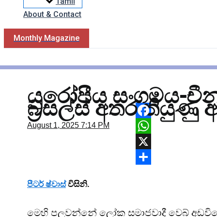
Tamil
About & Contact
Monthly Magazine
යුරෝපීය සංගමය-චීන 
බ්‍රසල්ස් අතර තියුණු
Facebook
August 1, 2025
7:14 PM
WhatsApp
X
Share
පීටර් ෂ්වාස්
විසිනි.
මෙහි පලවන්නේ ලෝක සමාජවාදී වෙබ් අඩවියේ