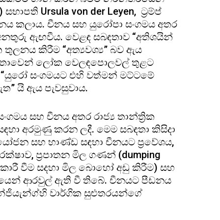
පති Ursula von der Leyen, ට්‍රම්ප්
ජනය කලාය. චීනය සහ යුරෝපා සංගමය අතර
නතුරු ඇඟවීය. වෙළඳ සබඳතාව “අතිශයින්
 තුලනය කිරීම “අත්‍යවශ්‍ය” බව ඇය
-ධාරිතාවෙන් ලෝක වෙලඳපොලවල් තුළට
 “යුරෝ සංගමයට එහි වත්මන් මට්ටමේ
ඇත” යි ඇය පැවසුවාය.
ගමය සහ චීනය අතර රාජ්‍ය තාන්ත්‍රික
 සඳහා අරමුණු කරන ලදී. මෙම සබඳතා කිසිදා
යෝජන සහ භාණ්ඩ සඳහා චීනයට ප්‍රවේශය,
ආරක්ෂාව, ප්‍රපාතන මිල ගණන් (dumping
ාරී වීම සදහා මිල බොහෝ අඩු කිරීම) සහ
් ආරවුල් ඇති වී තිබේ. චීනයට පීඩනය
ජියැන්ග්හි වාර්ගික සුළුතරයන්ගේ