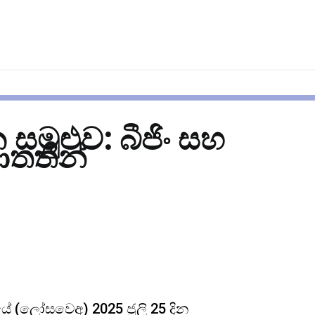
සමුළුව: බීජිං සහ
 ආතතීන්
 (ලෝසවෙඅ) 2025 ජුලි 25 දින