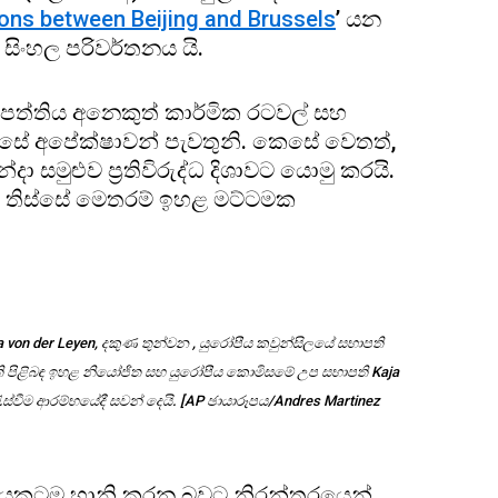
ons between Beijing and Brussels
’ යන
 සිංහල පරිවර්තනය යි.
තිපත්තිය අනෙකුත් කාර්මික රටවල් සහ
ස්සේ අපේක්ෂාවන් පැවතුනි. කෙසේ වෙතත්,
ා සමුළුව ප්‍රතිවිරුද්ධ දිශාවට යොමු කරයි.
ක් තිස්සේ මෙතරම් ඉහළ මට්ටමක
a von der Leyen, දකුණ තුන්වන , යුරෝපීය කවුන්සිලයේ සභාපති
්ති පිළිබඳ ඉහළ නියෝජිත සහ යුරෝපීය කොමිසමේ උප සභාපති Kaja
 රැස්වීම ආරම්භයේදී සවන් දෙයි. [AP ඡායාරූපය/Andres Martinez
්ශ්වයකටම හානි කරන බවට නිරන්තරයෙන්