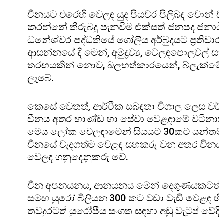
චීනයට එරෙහි වෙලඳ යුද පියවර පිලිබඳ වොන්
කරන්නේ තීරුබදු පැනවීම එක්සත් ජනපද ජනාධිප
ධනේශ්වර පද්ධතියේ ගෝලීය අර්බුදයට ප්‍රතිච
ආසන්නයේ දී මෙන්, අමුද්‍රව්‍ය, වෙලඳපොලවල
තරඟයකින් නොව, බලහත්කාරයෙන්, බ්ලැක්මේ
ලැබේ.
කෙසේ වෙතත්, ආර්ථික සබඳතා විශාල ලෙස වර්
චීනය අතර භාණ්ඩ හා සේවා වෙළඳාමේ වටිනාක
මෙය ලෝක වෙලඳාමෙන් සියයට 30කට යන්තම් අ
චීනයේ වැදගත්ම වෙළඳ සහකරු වන අතර චීනය
වෙලඳ ගනුදෙනුකරු වේ.
චීන අපනයනය, ආනයනය මෙන් දෙගුණයකටත් වඩ
සමඟ යුරෝ බිලියන 300 කට වඩා වැඩි වෙළඳ 
තවදුරටත් යුරෝපීය සංගත සඳහා අඩු වැටුප් ව