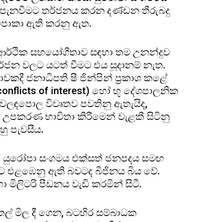
පැනවීමට තර්ජනය කරන දණ්ඩන තීරුබදු
ිවිපාකා ඇති කරනු ඇත.
ර ආර්ථික සහයෝගීතාව සඳහා තම උනන්දුව
්ජන වලට යටත් වීමට එය සූදානම් නැත.
කදී ජනාධිපති ෂී ජින්පින් ප්‍රකාශ කළේ
conflicts of interest) හෝ භූ දේශපාලනික
 වෙලඳපොල විවෘතව පවතිනු ඇතැයිද,
 උපකරණ භාවිතා කිරීමෙන් වැළකී සිටිනු
ු පැවසීය.
න් යුරෝපා සංගමය එක්සත් ජනපදය සමඟ
කට එළඹෙනු ඇති බවටද බීජිනය බිය වේ.
ිලිටරි පීඩනය වැඩි කරමින් සිටී.
ෙල් මිල දී ගෙන, බටහිර සම්බාධක