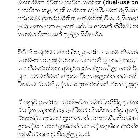
මගහරිමින් ද්විත්ව භාවිත සංරචක (dual-use 
ද භාවිතා කළ හැකි සංරචක සැපයීමෙන් රුසිය
පුරාවටම පුනරාවර්තිත තේමාවක් විය. රුසියාවේ 
ලබා නොදෙන ලෙසත් යුද්ධය අවසන් කිරීමට එ
සංගමය චීනයෙන් ඉල්ලා සිටියේය.
බීජිංහි සමුළුවට පෙර දින, යුරෝපා සංගම් න
සංගම්-ජපාන සමුළුවකට සහභාගී වූ අතර ආයු
සහ තීරණාත්මක අමුද්‍රව්‍ය ක්ෂේත්‍රයේ උපායමා
වූහ. මෙම තීරණ දෙකම චීනය ඉලක්ක කර ගත
චීනයට එරෙහි යුද්ධය සඳහා එක්සත් ජනපද සූදා
ඒ අනුව යුරෝපා සංගම්-චීන සමුළුව කිසිදු දැනෙ
එය දින දෙකක් පැවැත්වීමට නියමිතව තිබූ අතර
ඒකාබද්ධ අවසන් ප්‍රකාශයක් නොවුණි. තීරණාත්මක අම
උපදේශන යාන්ත්‍රණයක් සහ දේශගුණික ආරක්ෂ
පමණි එකඟ වූ සියල්ල වූයේ.