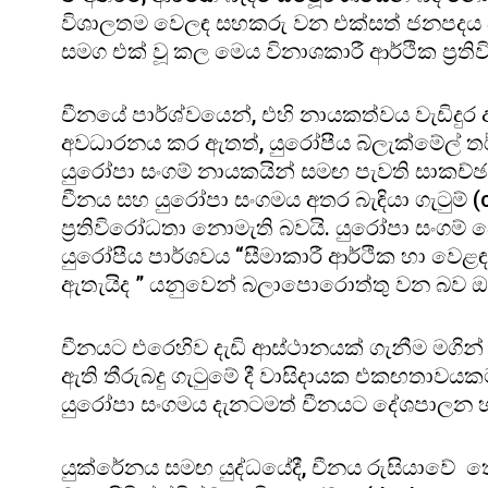
විශාලතම වෙලඳ සහකරු වන එක්සත් ජනපදය 
සමග එක් වූ කල මෙය විනාශකාරී ආර්ථික ප්‍රත
චීනයේ පාර්ශ්වයෙන්, එහි නායකත්වය වැඩිදු
අවධාරනය කර ඇතත්, යුරෝපීය බ්ලැක්මේල් තර
යුරෝපා සංගම් නායකයින් සමඟ පැවති සාකච්ඡාව
චීනය සහ යුරෝපා සංගමය අතර බැඳියා ගැටුම් (
ප්‍රතිවිරෝධතා නොමැති බවයි. යුරෝපා සංගම්
යුරෝපීය පාර්ශවය “සීමාකාරී ආර්ථික හා වෙළඳ
ඇතැයිද ” යනුවෙන් බලාපොරොත්තු වන බව ඔහ
චීනයට එරෙහිව දැඩි ආස්ථානයක් ගැනීම මගි
ඇති තීරුබදු ගැටුමේ දී වාසිදායක එකඟතාවය
යුරෝපා සංගමය දැනටමත් චීනයට දේශපාලන හා ම
යුක්රේනය සමඟ යුද්ධයේදී, චීනය රුසියාවේ ත