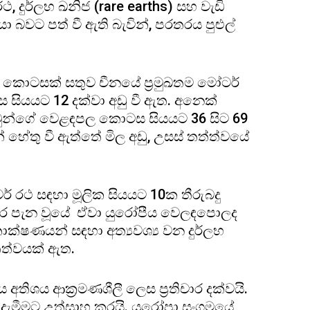
දුර්ලභ ඛනිජ (rare earths) සහ වැඩි
ා බවට පත් වී ඇති බැවින්, පරතරය පුළුල්
ල කොටසක් සතුව චීනයේ ප්‍රමුඛතම මෝටර්
ස සියයට 12 දක්වා අඩු වී ඇත. අනෙක්
වුන්ගේ වෙළඳපල කොටස සියයට 36 සිට 69
 හේතු වී ඇත්තේ මිල අඩු, උසස් තත්ත්වයේ
් රථ සඳහා මූලික සියයට 10ක තීරුබදු
ිභාර පැන වූයේ ඒවා යුරෝපීය වෙලඳපොලද
්ෂණයන් සඳහා අත්‍යවශ්‍ය වන දුර්ලභ
තත්වයක් ඇත.
තිශය ආක්‍රමණශීලී ලෙස ප්‍රතිචාර දක්වයි.
නොදැමීමට උත්සාහ කරයි. යුරෝපා සංගමයේ