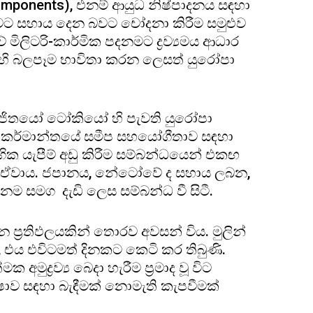
components), එනම් ආයුධ නිෂ්පාදනය සඳහා
ාවට සහාය දෙන බවට චෝදනා කිරීම සමුළුව
මිලිටරි-කාර්මික පදනමට ද්‍රව්‍යමය ආධාර
හි බලපෑම භාවිතා කරන ලෙසත් යුරෝපා
ියෝජිතයෝ ටෝකියෝ හි පැවති යුරෝපා
ධ කර්මාන්තයේ සමීප සහයෝගීතාව සඳහා
ර්ගික යැපීම් අඩු කිරීම සම්බන්ධයෙන් එකඟ
් ඒවාය. ජපානය, නේටෝවේ ද සහාය ලබන,
නම සමග දැඩි ලෙස සම්බන්ධ වී සිටී.
න ප්‍රතිඵලයකින් තොරව අවසන් විය. මුලින්
, එය එවිටමත් දිනකට කෙටි කර තිබුණි.
ුද්‍රව්‍ය බෙදා හැරීම ප්‍රමාද වූ විට
ාව සඳහා බැඳීමක් නොමැති කැපවීමක්