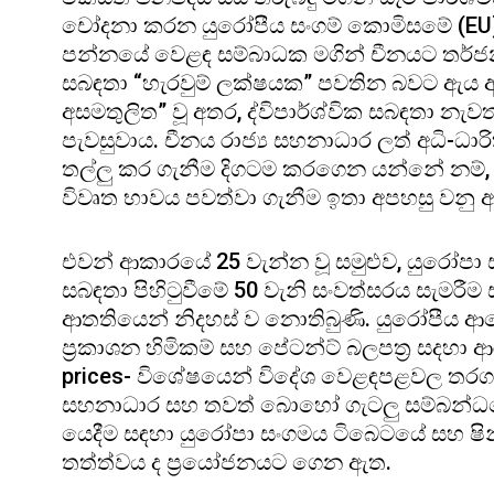
චෝදනා කරන යුරෝපීය සංගම් කොමිසමේ (EU) සභා
පන්නයේ වෙළඳ සම්බාධක මගින් චීනයට තර්
සබඳතා “හැරවුම් ලක්ෂයක” පවතින බවට ඇය අ
අසමතුලිත” වූ අතර, ද්විපාර්ශ්වික සබඳතා නැවත
පැවසුවාය. චීනය රාජ්‍ය සහනාධාර ලත් අධි
තල්ලු කර ගැනීම දිගටම කරගෙන යන්නේ නම්,
විවෘත භාවය පවත්වා ගැනීම ඉතා අපහසු වනු 
එවන් ආකාරයේ 25 වැන්න වූ සමුළුව, යුරෝපා සං
සබඳතා පිහිටුවීමේ 50 වැනි සංවත්සරය සැමරීම
ආතතියෙන් නිදහස් ව නොතිබුණි. යුරෝපීය ආ
ප්‍රකාශන හිමිකම් සහ පේටන්ට් බලපත්‍ර සදහා 
prices- විශේෂයෙන් විදේශ වෙළඳපළවල තරගක
සහනාධාර සහ තවත් බොහෝ ගැටලු සම්බන්ධයෙන
යෙදීම සඳහා යුරෝපා සංගමය ටිබෙටයේ සහ ෂින්
තත්ත්වය ද ප්‍රයෝජනයට ගෙන ඇත.