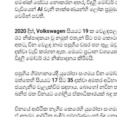
පමණක් සේවය නොකරන අතර, විදුළි මෝටර් රථ, 
වැඩියෙන් AI වැනි තාක්ෂණයන්හි ලෝක ප්‍රමුඛය
වෙමින් පවතී.
2020 දීත්, Volkswagen සියයට 19 ක වෙළඳප
රථ නිෂ්පාදකයා වූ නමුත් එතැන් සිට එම කොට
අතට, චීන වෙළඳ නාම පසුගිය වසර පහ තුළ ඔ
දක්වා වැඩි කරගන ඇත. මෙයට ප්‍රධාන වශයෙන්
විදුලි මෝටර් රථ නිෂ්පාදනය කිරීමයි.
පසුගිය ගිම්හානයේදී යුරෝපා සංගමය චීන මෝටර
මත්තෙහි සියයට 17 සිට 35 දක්වා අමතර අධ
ජයගැනීම වැලැක්වීම සඳහාය. බොහෝ නවීන තාක
ඛනිජ මත චීනයට ගෝලීය ඒකාධිකාරයක් බදු 
චීනයේ ආර්ථික නැගීම කෙරෙහි යුරෝපා සංගමය අ
ඒ අතරම, ආර්ථික බැඳීම් සම්පූර්ණයෙන් බිඳ 