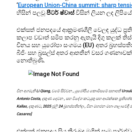
‘
European Union-China summit: sharp tensi
හිසින් පලවූ
පීටර් ෂ්වාස්
විසින් ලියන ලද ලිපියේ
එක්සත් ජනපදයේ ආක්‍රමණශීලී වෙලඳ යුද්ධ ප්‍ර
කලාප වඩාත් සමීප කරනු ඇතැයි දිගු කලක් ති
චීනය සහ යුරෝපා සංගමය (EU) අතර බ්‍රහස්පතින්ද
බීජිං සහ බ්‍රසල්ස් අතර ආතතීන් වසර ගණනාව
නොතිබුණි.
චීන අගමැති Li Qiang, වමේ සිව්වන , යුරෝපීය කොමිසමේ සභාපති Ursul
Antonio Costa, දකුණ දෙවන , සහ විදේශ කටයුතු සහ ආරක්ෂක ප්‍රතිපත
Kallas, දකුණට, 2025 ජුලි 24 බ්‍රහස්පතින්දා , චීන මහජන මහා ශාලාවේදී
Casares]
එක්සත් ජනපදය සිය තීරුබදු මගින් සෑම පාර