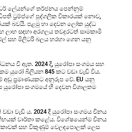
 ඩර් ලේයන්ගේ තර්ජනය පෙන්නුම්
ති ට්‍රම්ප්ගේ පුද්ගලික විකාරයක් නොව,
ාරයක් බවයි. පළමු හා දෙවන ලෝක යුද්ධ
් සහ ලාභ සඳහා අරගලය තවදුරටත් සාමකාමී
ල් සහ මිලිටරි බලය හරහා ගෙන යනු
ධනය වී ඇත. 2024 දී, යුරෝපා සංගමය සහ
ම යුරෝ බිලියන 845 කට වඩා වැඩි විය.
ඩු ප්‍රමාණයකට අනුරූප වේ. EU යනු
 යුරෝපා සංගමයේ හි දෙවන විශාලතම
ා වැඩි ය. 2024 දී යුරෝපා සංගමය චීනය
හිඟයක් වාර්තා කළේය. විශේෂයෙන්ම චීනය
ේදිකාවක් සහ විකුණුම් වෙලඳපොලක් ලෙස