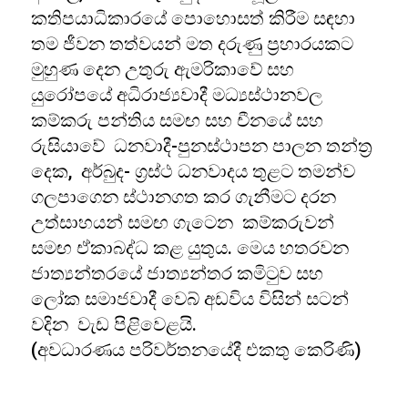
කතිපයාධිකාරයේ පොහොසත් කිරීම සඳහා
තම ජීවන තත්වයන් මත දරුණු ප්‍රහාරයකට
මුහුණ දෙන උතුරු ඇමරිකාවේ සහ
යුරෝපයේ අධිරාජ්‍යවාදී මධ්‍යස්ථානවල
කම්කරු පන්තිය සමඟ සහ චීනයේ සහ
රුසියාවේ ධනවාදී-පුනස්ථාපන පාලන තන්ත්‍ර
දෙක, අර්බුද- ග්‍රස්ථ ධනවාදය තුළට තමන්ව
ගලපාගෙන ස්ථානගත කර ගැනීමට දරන
උත්සාහයන් සමඟ ගැටෙන කම්කරුවන්
සමඟ ඒකාබද්ධ කළ යුතුය. මෙය හතරවන
ජාත්‍යන්තරයේ ජාත්‍යන්තර කමිටුව සහ
ලෝක සමාජවාදී වෙබ් අඩවිය විසින් සටන්
වදින වැඩ පිළිවෙළයි.
(අවධාරණය පරිවර්තනයේදී එකතු කෙරිණි)