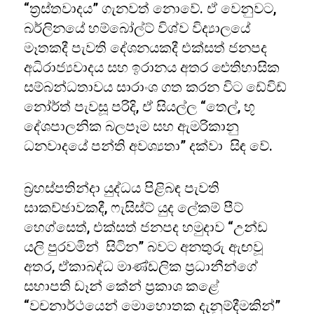
“ත්‍රස්තවාදය” ගැනවත් නොවේ. ඒ වෙනුවට,
බර්ලිනයේ හම්බෝල්ට් විශ්ව විද්‍යාලයේ
මෑතකදී පැවති දේශනයකදී එක්සත් ජනපද
අධිරාජ්‍යවාදය සහ ඉරානය අතර ඓතිහාසික
සම්බන්ධතාවය සාරාංශ ගත කරන විට ඩේවිඩ්
නෝර්ත් පැවසූ පරිදි, ඒ සියල්ල “තෙල්, භූ
දේශපාලනික බලපෑම සහ ඇමරිකානු
ධනවාදයේ පන්ති අවශ්‍යතා” දක්වා සිඳ වේ.
බ්‍රහස්පතින්දා යුද්ධය පිළිබඳ පැවති
සාකච්ඡාවකදී, ෆැසිස්ට් යුද ලේකම් පීට්
හෙග්සෙත්, එක්සත් ජනපද හමුදාව “උන්ඩ
යලි පුරවමින් සිටින” බවට අනතුරු ඇඟවූ
අතර, ඒකාබද්ධ මාණ්ඩලික ප්‍රධානීන්ගේ
සභාපති ඩෑන් කේන් ප්‍රකාශ කළේ
“වචනාර්ථයෙන් මොහොතක දැනුම්දීමකින්”