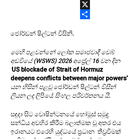
WhatsApp
X
Share
ජෝර්ඩන් ෂිල්ටන් විසිනි.
මෙහි පළවන්නේ ලෝක සමාජවාදී වෙබ්
අඩවියේ (WSWS) 2026 අප්‍රේල් 16 වන දින
‘
US blockade of Strait of Hormuz
deepens conflicts between major powers’
යන හිසින් පළවූ
ජෝර්ඩන් ෂිල්ටන්
විසින්
ලියන ලද
ලිපියේ
සිංහල පරිවර්තනය යි.
සඳුදා සිට වොෂින්ටනයේ හෝමූස් සමුද්‍ර
සන්ධිය අවහිර කිරීම බලාත්මක වූ අතර එය
ඉරානයට එරෙහි යුද්ධයේ ප්‍රධාන තීව්‍රවීමක්