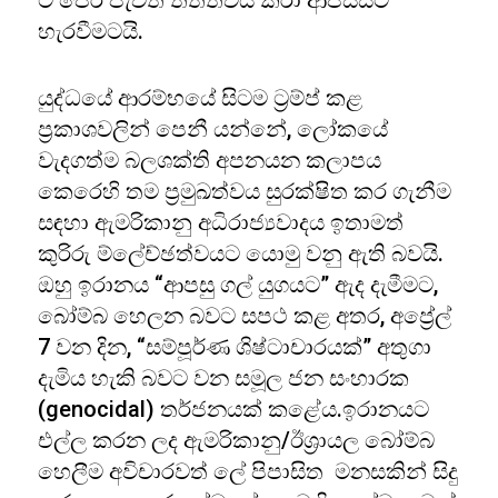
ට පෙර පැවති තත්ත්වය කරා ආපස්සට
හැරවීමටයි.
යුද්ධයේ ආරම්භයේ සිටම ට්‍රම්ප් කළ
ප්‍රකාශවලින් පෙනී යන්නේ, ලෝකයේ
වැදගත්ම බලශක්ති අපනයන කලාපය
කෙරෙහි තම ප්‍රමුඛත්වය සුරක්ෂිත කර ගැනීම
සඳහා ඇමරිකානු අධිරාජ්‍යවාදය ඉතාමත්
කුරිරු ම්ලේච්ඡත්වයට යොමු වනු ඇති බවයි.
ඔහු ඉරානය “ආපසු ගල් යුගයට” ඇද දැමීමට,
බෝම්බ හෙලන බවට සපථ කළ අතර, අප්‍රේල්
7 වන දින, “සම්පූර්ණ ශිෂ්ටාචාරයක්” අතුගා
දැමිය හැකි බවට වන සමූල ජන සංහාරක
(genocidal) තර්ජනයක් කළේය.ඉරානයට
එල්ල කරන ලද ඇමරිකානු/ඊශ්‍රායල බෝම්බ
හෙලීම අවිචාරවත් ලේ පිපාසිත මනසකින් සිදු