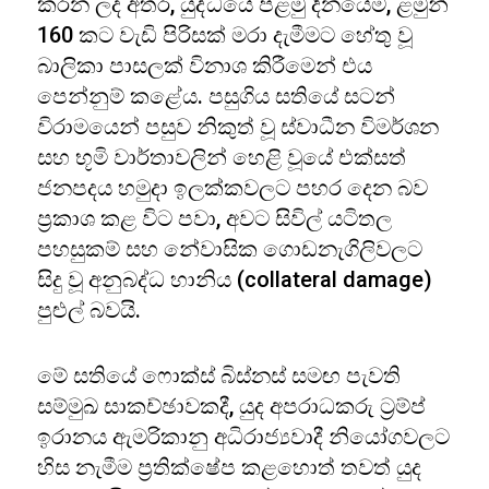
කරන ලද අතර, යුද්ධයේ පළමු දිනයේම, ළමුන්
160 කට වැඩි පිරිසක් මරා දැමීමට හේතු වූ
බාලිකා පාසලක් විනාශ කිරීමෙන් එය
පෙන්නුම් කළේය. පසුගිය සතියේ සටන්
විරාමයෙන් පසුව නිකුත් වූ ස්වාධීන විමර්ශන
සහ භූමි වාර්තාවලින් හෙළි වූයේ එක්සත්
ජනපදය හමුදා ඉලක්කවලට පහර දෙන බව
ප්‍රකාශ කළ විට පවා, අවට සිවිල් යටිතල
පහසුකම් සහ නේවාසික ගොඩනැගිලිවලට
සිදු වූ අනුබද්ධ හානිය (collateral damage)
පුළුල් බවයි.
මේ සතියේ ෆොක්ස් බිස්නස් සමඟ පැවති
සම්මුඛ සාකච්ඡාවකදී, යුද අපරාධකරු ට්‍රම්ප්
ඉරානය ඇමරිකානු අධිරාජ්‍යවාදී නියෝගවලට
හිස නැමීම ප්‍රතික්ෂේප කළහොත් තවත් යුද