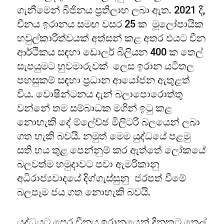
ගැනීමෙන් බීජිනය ප්‍රතිලාභ ලබා ඇත. 2021 දී,
චීනය ඉරානය සමඟ වසර 25 ක මූලෝපායික
හවුල්කාරිත්වයක් අත්සන් කළ අතර එයට චීන
ආර්ථිකය සඳහා ඩොලර් බිලියන 400 ක තෙල්
සැපයුමට හුවමාරුවක් ලෙස ඉරාන යටිතල
පහසුකම් සඳහා ප්‍රධාන ආයෝජන ඇතුළත්
විය. වොෂින්ටනය දැන් බලාපොරොත්තු
වන්නේ තම සම්බාධක මගින් ඉටු කළ
නොහැකි දේ ම්ලේච්ඡ මිලිටරි බලයෙන් ලබා
ගත හැකි බවයි. නමුත් මෙම යුද්ධයේ පළමු
සති හය තුළ පෙන්නුම් කර ඇත්තේ ලෝකයේ
බලවත්ම හමුදාවට පවා ඇමරිකානු
අධිරාජ්‍යවාදයේ දිග්ගැස්සුනු ජරපත් වීමේ
බලපෑම ජය ගත නොහැකි බවයි.
යුද්ධයට පෙර චීනය ඉරානයෙන් දිනකට තෙල්