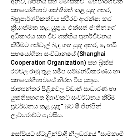
අනුව, බීජිනය සහ මොස්කව් “බහුපාර්ශ්වික
සහයෝගීතාව ශක්තිමත් කළ යුතු අතර,
බහුපාර්ශ්විකත්වය ස්ථිරව ආරක්ෂා කර
ක්‍රියාත්මක කළ යුතුය. එක්සත් ජාතීන්ගේ
අධිකාරය සහ ජීව ශක්තිය පුනර්ජීවනය
කිරීමට අත්වැල් බැඳ ගත යුතු අතර, ෂැංහයි
සහයෝගිතා සංවිධානයේ (Shanghai
Cooperation Organization) සහ බ්‍රික්ස්
රටවල රාමු තුළ සමීප සම්බන්ධීකරණය හා
සහයෝගීතාවයේ නිරත විය යුතුය.
ජාත්‍යන්තර පිළිවෙල වඩාත් සාධාරණ හා
යුක්තිසහගත දිශාවකට සංවර්ධනය කිරීම
ප්‍රවර්ධනය කළ යුතු” බව ෂී ජින්පින්
ලැව්රොව්ට පැවසීය.
සෝවියට් ස්ටැලින්වාදී නිලධරයේ “සාමකාමී