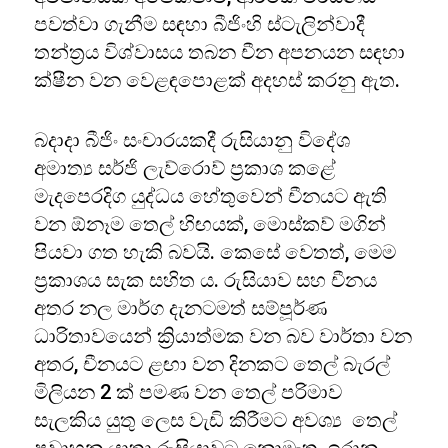
පවත්වා ගැනීම සඳහා බීජිංහි ස්ටැලින්වාදී
තන්ත්‍රය විශ්වාසය තබන චීන අපනයන සඳහා
ක්ෂීන වන වෙළඳපොළක් අදහස් කරනු ඇත.
බදාදා බීජිං සංචාරයකදී රුසියානු විදේශ
අමාත්‍ය සර්ජි ලැව්රොව් ප්‍රකාශ කළේ
මැදපෙරදිග යුද්ධය හේතුවෙන් චීනයට ඇති
වන ඕනෑම තෙල් හිඟයක්, මොස්කව් මගින්
පියවා ගත හැකි බවයි. කෙසේ වෙතත්, මෙම
ප්‍රකාශය සැක සහිත ය. රුසියාව සහ චීනය
අතර නල මාර්ග දැනටමත් සම්පූර්ණ
ධාරිතාවයෙන් ක්‍රියාත්මක වන බව වාර්තා වන
අතර, චීනයට ළඟා වන දිනකට තෙල් බැරල්
මිලියන 2 ක් පමණ වන තෙල් පරිමාව
සැලකිය යුතු ලෙස වැඩි කිරීමට අවශ්‍ය තෙල්