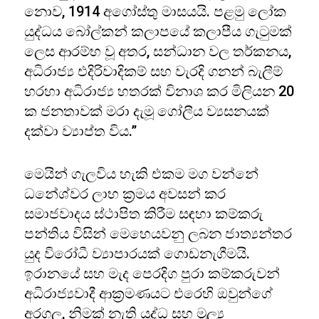
නොව, 1914 අගෝස්තු මාසයයි. පළමු ලෝක
යුද්ධය බෝල්කන් කලාපයේ කලාපීය ගැටුමක්
ලෙස ආරම්භ වූ අතර, සන්ධාන වල තර්කනය,
අධිරාජ්‍ය එදිරිවාදිකම් සහ වැරදි ගනන් බැලීම්
හරහා අධිරාජ්‍ය හතරක් විනාශ කර මිලියන 20
ක ජනතාවක් මරා දැමූ ගෝලීය ව්‍යසනයක්
දක්වා ව්‍යාප්ත විය.”
මෙයින් ගැලවිය හැකි එකම මග වන්නේ
ධනේශ්වර ලාභ ක්‍රමය අවසන් කර
සමාජවාදය ස්ථාපිත කිරීම සඳහා කම්කරු
පන්තිය විසින් මෙහෙයවනු ලබන ජාත්‍යන්තර
යුද විරෝධී ව්‍යාපාරයක් ගොඩනැගීමයි.
ඉරානයේ සහ මැද පෙරදිග පුරා කම්කරුවන්
අධිරාජ්‍යවාදී ආක්‍රමණයට එරෙහි ඔවුන්ගේ
අරගල, නිමක් නැති යුද්ධ සහ මූල්‍ය