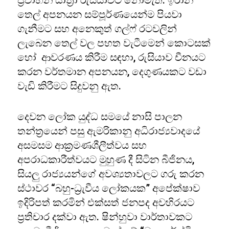
ප්‍රවාහන යාත්‍රා රුසියාවට නොමැත. ඉරාන
තෙල් අපනයන සම්පූර්ණයෙන්ම පියවා
ගැනීමට සහ අනෙකුත් ගල්ෆ් රටවලින්
ලැබෙන තෙල් වල පහත වැටීමෙන් කොටසක්
හෝ ආවරණය කිරීම සඳහා, රුසියාව චීනයට
කරන වර්තමාන අපනයන, දෙගුණයකට වඩා
වැඩි කිරීමට සිදුවනු ඇත.
දෙවන ලෝක යුද්ධ සමයේ නාසි පාලන
තන්ත්‍රයෙන් පසු ඇමරිකානු අධිරාජ්‍යවාදයේ
අසමසම ආක්‍රමණශීලීත්වය සහ
අපරාධකාරීත්වයට මුහුණ දී සිටින බීජිනය,
සියලු රාජ්‍යයන්ගේ අවශ්‍යතාවලට ගරු කරන
ස්ථාවර “බහු-ධ්‍රැවීය ලෝකයක” අපේක්ෂාව
ඉදිරිපත් කරමින් එක්සත් ජනපද අවහිරයට
ප්‍රතිචාර දක්වා ඇත. ෂින්හුවා වාර්තාවකට