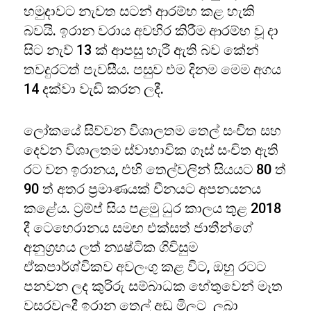
හමුදාවට නැවත සටන් ආරම්භ කළ හැකි
බවයි. ඉරාන වරාය අවහිර කිරීම ආරම්භ වූ දා
සිට නැව් 13 ක් ආපසු හැරී ඇති බව කේන්
තවදුරටත් පැවසීය. පසුව එම දිනම මෙම අගය
14 දක්වා වැඩි කරන ලදී.
ලෝකයේ සිව්වන විශාලතම තෙල් සංචිත සහ
දෙවන විශාලතම ස්වාභාවික ගෑස් සංචිත ඇති
රට වන ඉරානය, එහි තෙල්වලින් සියයට 80 ත්
90 ත් අතර ප්‍රමාණයක් චීනයට අපනයනය
කළේය. ට්‍රම්ප් සිය පළමු ධුර කාලය තුළ 2018
දී ටෙහෙරානය සමඟ එක්සත් ජාතීන්ගේ
අනුග්‍රහය ලත් න්‍යෂ්ටික ගිවිසුම
ඒකපාර්ශ්විකව අවලංගු කළ විට, ඔහු රටට
පනවන ලද කුරිරු සම්බාධක හේතුවෙන් මෑත
වසරවලදී ඉරාන තෙල් අඩු මිලට ලබා