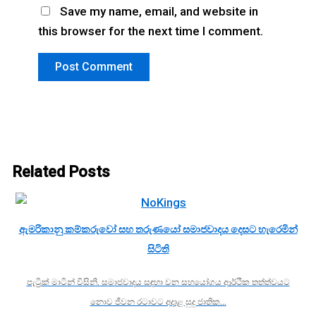
Save my name, email, and website in
this browser for the next time I comment.
Related Posts
ඇමරිකානු කම්කරුවෝ සහ තරුණයෝ සමාජවාදය දෙසට හැරෙමින්
සිටිති
පැට්‍රික් මාටින් විසිනි. සමාජවාදය සඳහා වන සහයෝගය ආර්ථික තත්ත්වයට
නොව ජීවන රටාවට අදාළ සුදු ජාතික…