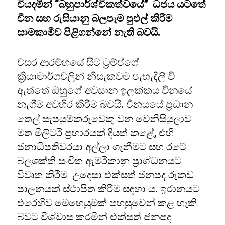
වියදමින් “බහුපාර්ශ්විකත්වයේ” ධජය යටතේ
චීන සහ රුසියානු බලපෑම පුළුල් කිරීම
සාමකාමීව පිළිගන්නේ නැති බවයි.
වසර ආරම්භයේ සිට ට්‍රම්ප්ගේ
ක්‍රියාමාර්ගවලින් නිසැකවම පැහැදිලි වී
ඇත්තේ ඔහුගේ අවසාන ඉලක්කය චීනයේ
නැගීම අවහිර කිරීම බවයි. චීනයයේ ප්‍රධාන
තෙල් සැපයුම්කරුවෙකු වන වෙනිසියුලාව
මත මිලිටරි ප්‍රහාරයක් දියත් කළේ, එහි
ජනාධිපතිවරයා අල්ලා ගැනීමට සහ රටේ
බලශක්ති සංචිත ඇමරිකානු ප්‍රාග්ධනයට
විවෘත කිරීම උදෙසා එක්සත් ජනපද රූකඩ
පාලනයක් ස්ථාපිත කිරීම සඳහා ය. ඉරානයට
එරෙහිව මෙහෙයුමක් පහසුවෙන් කළ හැකි
බවට විශ්වාස කරමින් එක්සත් ජනපද