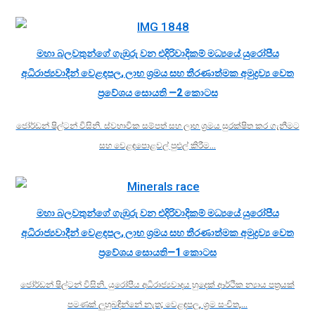
මහා බලවතුන්ගේ ගැඹුරු වන එදිරිවාදිකම් මධ්‍යයේ යුරෝපීය
අධිරාජ්‍යවාදීන් වෙළඳපල, ලාභ ශ්‍රමය සහ තීරණාත්මක අමුද්‍රව්‍ය වෙත
ප්‍රවේශය සොයති —2 කොටස
ජෝර්ඩන් ෂිල්ටන් විසිනි. ස්වභාවික සම්පත් සහ ලාභ ශ්‍රමය සුරක්ෂිත කර ගැනීමට
සහ වෙළඳපොළවල් පුළුල් කිරීම…
මහා බලවතුන්ගේ ගැඹුරු වන එදිරිවාදිකම් මධ්‍යයේ යුරෝපීය
අධිරාජ්‍යවාදීන් වෙළඳපල, ලාභ ශ්‍රමය සහ තීරණාත්මක අමුද්‍රව්‍ය වෙත
ප්‍රවේශය සොයති—1 කොටස
ජෝර්ඩන් ෂිල්ටන් විසිනි. යුරෝපීය අධිරාජ්‍යවාදය හුදෙක් ආර්ථික න්‍යාය පත්‍රයක්
පමණක් ලුහුබඳින්නේ නැත; වෙළඳපල, ශ්‍රම සංචිත,…