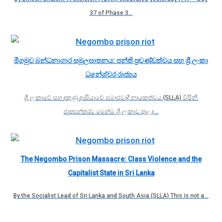
37 of Phase 3…
මීගමුව බන්ධනාගාර සමූලඝාතනය: පන්ති ප්‍රචණ්ඩත්වය සහ ශ්‍රී ලංකා
ධනේශ්වර රාජ්‍යය
ශ්‍රී ලංකාවේ සහ දකුණු ආසියාවේ සමාජවාදී නායකත්වය (SLLA) විසිනි.
ජාත්‍යන්තරව මෙන්ම ශ්‍රී ලංකාව තුළ ද…
The Negombo Prison Massacre: Class Violence and the
Capitalist State in Sri Lanka
By the Socialist Lead of Sri Lanka and South Asia (SLLA) This is not a…