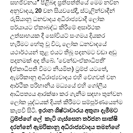
සහජීවනය” පිළිබඳ ප්‍රතිපත්තියේ මෙම නවීන
අනුවාදය, 20 වන සියවසේදී, ස්ටැලින්වාදීන්
රුසියානු ධනවාදය අධිරාජ්‍යවාදී ලෝක
පර්යායට ඒකාබද්ධ කිරීමේ අසාර්ථක
උත්සාහයක දී සෝවියට් සංගමය දියකර
හැරීමට හේතු වූ විට, ලෝක ධනවාදයේ
යථාර්ථයන් තුළ එයට තිබූ පදනමට වඩා අඩු
පදනමක් අද තිබේ. ‘වෙන්ඩ-ඒකාධිපති’
(ඒකාධිපති වීමට නියමිත) ට්‍රම්ප් යටතේ,
ඇමරිකානු අධිරාජ්‍යවාදය එහි වේගවත් වන
ආර්ථික පරිහානිය මධ්‍යයේ එහි ගෝලීය
ආධිපත්‍යය ආරක්ෂා කර ගැනීම සඳහා තුන්වන
ලෝක යුද්ධයක් දියත් කිරීමට සම්පූර්ණයෙන්ම
කැපවී සිටී.
ඉරාන ශිෂ්ටාචාරය අතුගා දැමීමට
ට්‍රම්ප්ගේ
ලේ කැටි ගැස්සෙන
තර්ජන සාක්ෂි
දරන්නේ ඇමරිකානු අධිරාජ්‍යවාදය
තමන්ගේ