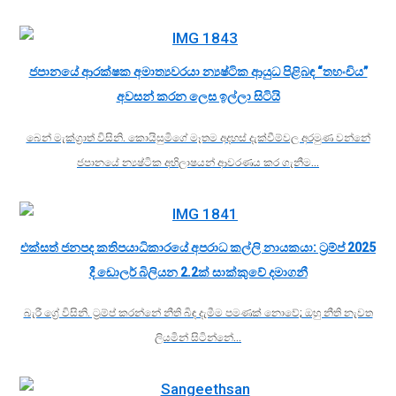
ජපානයේ ආරක්ෂක අමාත්‍යවරයා න්‍යෂ්ටික ආයුධ පිළිබඳ “තහංචිය”
අවසන් කරන ලෙස ඉල්ලා සිටියි
බෙන් මැක්ග්‍රාත් විසිනි. කොයිසුමිගේ මෑතම අදහස් දැක්වීම්වල අරමුණ වන්නේ
ජපානයේ න්‍යෂ්ටික අභිලාෂයන් ආවරණය කර ගැනීම…
එක්සත් ජනපද කතිපයාධිකාරයේ අපරාධ කල්ලි නායකයා: ට්‍රම්ප් 2025
දී ඩොලර් බිලියන 2.2ක් සාක්කුවේ දමාගනී
බැරී ග්‍රේ විසිනි. ට්‍රම්ප් කරන්නේ නීති බිඳ දැමීම පමණක් නොවේ; ඔහු නීති නැවත
ලියමින් සිටින්නේ…