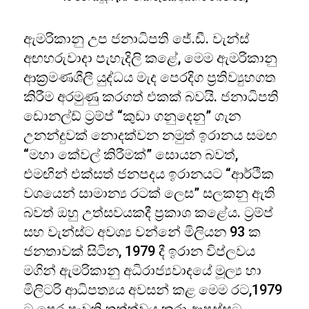
ඇමරිකානු උප ජනාධිපති ජේ.ඩී. වැන්ස්
අඟහරුවාදා පැහැදිලි කළේ, මෙම ඇමරිකානු
ආක්‍රමණශීලී යුද්ධය මැද පෙරදිග ප්‍රතිව්‍යුහගත
කිරීම අරමුණු කරගත් එකක් බවයි. ජනාධිපති
ඩොනල්ඩ් ට්‍රම්ප් “කුඩා ගනුදෙනු” ගැන
උනන්දුවක් නොදක්වන නමුත් ඉරානය සමඟ
“මහා කේවල් කිරීමක්” සොයන බවත්,
එමඟින් එක්සත් ජනපදය ඉරානයට “ආර්ථික
වශයෙන් සාමාන්‍ය රටක් ලෙස” සලකනු ඇති
බවත් ඔහු උත්සවයකදී ප්‍රකාශ කළේය. ට්‍රම්ප්
සහ වැන්ස්ට අවශ්‍ය වන්නේ මිලියන 93 ක
ජනතාවක් සිටින, 1979 දී ඉරාන විප්ලවය
මගින් ඇමරිකානු අධිරාජ්‍යවාදයේ මූල්‍ය හා
මිලිටරි ආධිපත්‍යය අවසන් කළ මෙම රට,1979