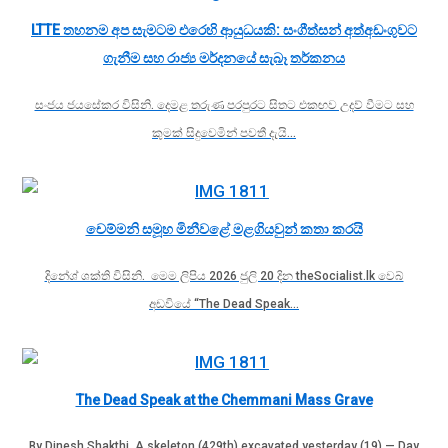
LTTE තහනම අප සැමටම එරෙහි ආයුධයකි: සංගීත්සන් අත්අඩංගුවට
ගැනීම සහ රාජ්‍ය මර්දනයේ සැබෑ තර්කනය
සංජය ජයසේකර විසිනි. දෙමළ තරුණ පරපුරට සිතට එකඟව උදව් වීමට සහ
කුමක් සිදුවෙමින් පවතී දැයි…
චෙම්මනි සමූහ මිනීවළේ මළගියවුන් කතා කරයි
දිනේශ් ශක්ති විසිනි. මෙම ලිපිය 2026 ජුලි 20 දින theSocialist.lk වෙබ්
අඩවියේ “The Dead Speak…
The Dead Speak at the Chemmani Mass Grave
By Dinesh Shakthi. A skeleton (429th) excavated yesterday (19) — Day