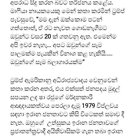
අපරාධ සිදු කරන බවට තර්ජනය කළේය.
මාෆියා නායකයෙකු මෙන් කතා කරමින් ට්‍රම්ප්
පැවසුවේ, “මම දැන් ඔක්කොම පටන්
ගත්තොත්, ඒ රට නැවත ගොඩනැගීමට
ඔවුන්ට වසර 20 ක් ගතවනු ඇත. එමෙන්ම
අපි ඉවර නැහැ… අපට ඔවුන්ගේ සෑම
පාලමක්ම පැයකින් විනාශ කළ හැකියි.….
ඔවුන්ගේ සෑම බලාගාරයක්ම”
ට්‍රම්ප් ඇමරිකානු අධිරාජ්‍යවාදය වෙනුවෙන්
කතා කරන අතර, එය එක්සත් ජනපදය මුදල්
සපයන ලද ෂා රජුගේ මර්දනකාරී
ආඥාදායකත්වය පෙරලා දැමූ 1979 විප්ලවය
සඳහා ඉරාන ජනතාවට කිසි විටෙකත් සමාව දී
නැත. ඔහුගේ උත්සුකය ඉරාන ජනතාවගේ
ප්‍රජාතන්ත්‍රවාදී අයිතිවාසිකම් ගැන තබා ඉරාන