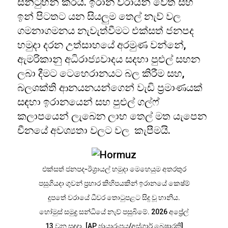
සනිටුහන් කරයි. ඉරාන වරායන් වෙත සහ
ඉන් පිටතට යන සියලුම තෙල් නැව් වල
ගමනාගමනය නැවැත්වීමට එක්සත් ජනපද
හමුදා දරන උත්සාහයේ අරමුණ වන්නේ,
ඇමරිකානු අධිරාජ්‍යවාදය සදහා පුළුල් සහන
ලබා දීමට ටෙහෙරානයට බල කිරීම සහ,
බලශක්ති ආනයනයන්ගෙන් වැඩි ප්‍රමාණයක්
සඳහා ඉරානයෙන් සහ පුළුල් ගල්ෆ්
කලාපයෙන් ලැබෙන ලාභ තෙල් මත යැපෙන
චීනයේ අවශ්‍යතා වලට වල කැපීමයි.
එක්සත් ජනපද-ඊශ්‍රායල් හමුදා මෙහෙයුම අතරතුර
පසුගියදා ගුවන් ප්‍රහාර කිහිපයකින් ඉරානයේ කෙෂ්ම්
දූපතේ වරායේ ධීවර තොටුපළට සිදු වූ හානිය.
හෝමුස් සමුද්‍ර සන්ධියේ නැව් පසුබිමේ. 2026 අප්‍රේල්
13 වන සඳුදා. [AP ඡායාරූපය/අස්ගාර් බෙෂාරති]