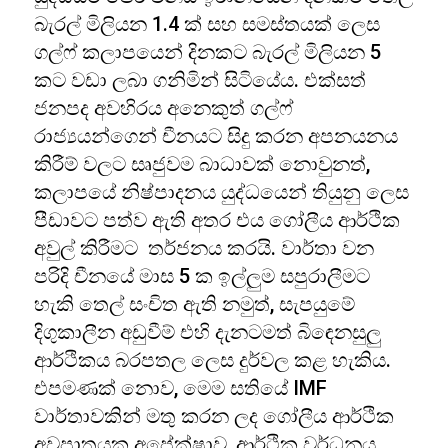
බැරල් මිලියන 1.4 ක් සහ සමස්තයක් ලෙස
ගල්ෆ් කලාපයෙන් දිනකට බැරල් මිලියන 5
කට වඩා ලබා ගනිමින් සිටියේය. එක්සත්
ජනපද අවහිරය අනෙකුත් ගල්ෆ්
රාජ්‍යයන්ගෙන් චීනයට සිදු කරන අපනයනය
කිරීම් වලට සෘජුවම බාධාවක් නොවුනත්,
කලාපයේ නිෂ්පාදනය යුද්ධයෙන් තියුනු ලෙස
පීඩාවට පත්ව ඇති අතර එය ගෝලීය ආර්ථික
අවුල් කිරීමට තර්ජනය කරයි. වාර්තා වන
පරිදි චීනයේ මාස 5 ක ඉල්ලුම සපුරාලීමට
හැකි තෙල් සංචිත ඇති නමුත්, සැපයුමේ
දිගුකාලීන අඩුවීම් එහි දැනටමත් බිඳෙනසුලු
ආර්ථිකය බරපතල ලෙස දුර්වල කළ හැකිය.
එපමණක් නොව, මෙම සතියේ IMF
වාර්තාවකින් මතු කරන ලද ගෝලීය ආර්ථික
අවපාතයක අපේක්ෂාව, ආර්ථික වර්ධනය