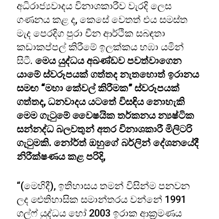
අධිරාජ්‍යවාදය විනාශකාරීව වැරදි ලෙස
ගණනය කළ ද, කෙසේ වෙතත් එය සමස්ත
මැද පෙරදිග පුරා චීන ආර්ථික සබඳතා
කඩාකප්පල් කිරීමේ ඉලක්කය හඹා යමින්
සිටී.
මෙය යුද්ධය අඛණ්ඩව පවත්වාගෙන
යාමේ ස්වරූපයක් ගත්තද නැතහොත් ඉරානය
සමඟ “මහා කේවල් කිරීමක” ස්වරූපයක්
ගත්තද, ධනවාදය යටතේ විසඳිය නොහැකි
මෙම ගැටුමේ වෛෂයික තර්කනය න්‍යෂ්ටික
සන්නද්ධ බලවතුන් අතර විනාශකාරී මිලිටරි
ගැටුමකි. නෝර්ත් ඔහුගේ බර්ලින් දේශනයේදී
නිරීක්ෂණය කළ පරිදි,
“(මෙහිදී), ඉතිහාසය තමන් විසින්ම පනවන
ලද ඓතිහාසික සමාන්තරය වන්නේ 1991
ගල්ෆ් යුද්ධය හෝ 2003 ඉරාක ආක්‍රමණය