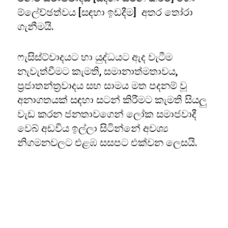
ම්ලේච්ඡත්වය [සඳහා ඉඩදීම] අතර තෝරා
ගැනීමයි.
ෆැසිස්ට්වාදයට හා යුද්ධයට ඇද වැටීම
නැවැත්වීමට කැමති, සමානාත්මතාවය,
ප්‍රජාතන්ත්‍රවාදය සහ සාමය මත පදනම් වූ
අනාගතයක් සඳහා සටන් කිරීමට කැමති සියලු
වැඩ කරන ජනතාවගෙන් ලෝක සමාජවාදී
වෙබ් අඩවිය ඉල්ලා සිටින්නේ අවශ්‍ය
නිගමනවලට එළඹ සසපට එක්වන ලෙසයි.