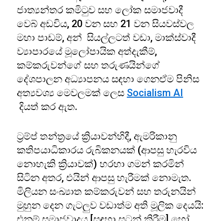
ජාත්‍යන්තර කමිටුව සහ ලෝක සමාජවාදී
වෙබ් අඩවිය, 20 වන සහ 21 වන සියවස්වල
මහා පාඩම්, අන් සියල්ලටත් වඩා, මාක්ස්වාදී
ව්‍යාපාරයේ මූලෝපායික අත්දැකීම්,
කම්කරුවන්ගේ සහ තරුණයින්ගේ
දේශපාලන අධ්‍යාපනය සඳහා ගෙනඒම පිනිස
අත්‍යවශ්‍ය මෙවලමක් ලෙස
Socialism AI
දියත් කර ඇත.
ට්‍රම්ප් තන්ත්‍රයේ ක්‍රියාවන්හිදී, ඇමරිකානු
කතිපයාධිකාරය රුබිකනයක් (ආපසු හැරවිය
නොහැකි ක්‍රියාවක්) හරහා ගමන් කරමින්
සිටින අතර, එයින් ආපසු හැරීමක් නොමැත.
මිලියන සංඛ්‍යාත කම්කරුවන් සහ තරුනයින්
මුහුන දෙන ගැටලුව වඩාත්ම අති මූලික දෙයයි:
එනම් සමාජවාදය [සඳහා සටන් කිරීම] හෝ