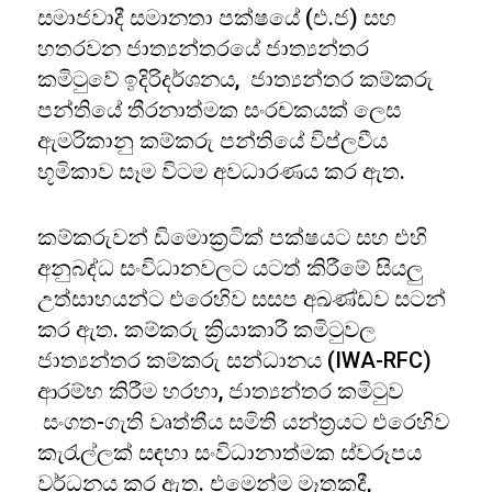
සමාජවාදී සමානතා පක්ෂයේ (එ.ජ) සහ
හතරවන ජාත්‍යන්තරයේ ජාත්‍යන්තර
කමිටුවේ ඉදිරිදර්ශනය, ජාත්‍යන්තර කම්කරු
පන්තියේ තීරනාත්මක සංරචකයක් ලෙස
ඇමරිකානු කම්කරු පන්තියේ විප්ලවීය
භූමිකාව සෑම විටම අවධාරණය කර ඇත.
කම්කරුවන් ඩිමොක්‍රටික් පක්ෂයට සහ එහි
අනුබද්ධ සංවිධානවලට යටත් කිරීමේ සියලු
උත්සාහයන්ට එරෙහිව සසප අඛණ්ඩව සටන්
කර ඇත. කම්කරු ක්‍රියාකාරී කමිටුවල
ජාත්‍යන්තර කම්කරු සන්ධානය (IWA-RFC)
ආරම්භ කිරීම හරහා, ජාත්‍යන්තර කමිටුව
සංගත-ගැති වෘත්තීය සමිති යන්ත්‍රයට එරෙහිව
කැරැල්ලක් සඳහා සංවිධානාත්මක ස්වරූපය
වර්ධනය කර ඇත. එමෙන්ම මෑතකදී,