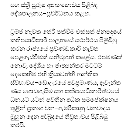
සහ ස්ත්‍රී පුරුෂ අනන්‍යතාවය පිළිබඳ
දේශපාලනය–ප්‍රවර්ධනය කළහ.
ට්‍රම්ප් නැවත තේරී පත්වීම එක්සත් ජනපදයේ
කතිපයාධිකාරී පාලනයේ යථාර්ථය පිළිබිඹු
කරන රාජ්‍යයේ ප්‍රචණ්ඩකාරී නැවත
පෙළගැස්වීමක් සනිටුහන් කළේය. එපමණක්
නොව, දේශීය හා ජාත්‍යන්තර මට්ටම්
දෙකෙහිම එහි ක්‍රියාවන්හි ආන්තික
ස්වභාවය–ඩොලරයේ අවප්‍රමාණය, දැවැන්ත
ණය ගොඩගැසීම සහ කතිපයාධිකාරීත්වයේ
ධනයට යටින් පවතින අධික සමපේක්ෂනය
තුළින් ප්‍රකාශ වන–ඇමරිකානු ධනවාදය
මුහුන දෙන අර්බුදයේ තීව්‍රතාවය පිළිබිඹු
කරයි.