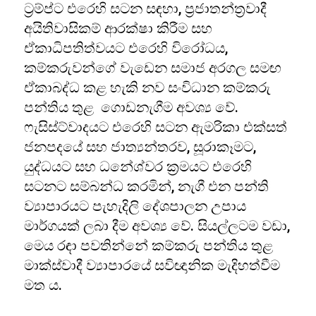
ට්‍රම්ප්ට එරෙහි සටන සඳහා, ප්‍රජාතන්ත්‍රවාදී
අයිතිවාසිකම් ආරක්ෂා කිරීම සහ
ඒකාධිපතිත්වයට එරෙහි විරෝධය,
කම්කරුවන්ගේ වැඩෙන සමාජ අරගල සමඟ
ඒකාබද්ධ කළ හැකි නව සංවිධාන කම්කරු
පන්තිය තුළ ගොඩනැගීම අවශ්‍ය වේ.
ෆැසිස්ට්වාදයට එරෙහි සටන ඇමරිකා එක්සත්
ජනපදයේ සහ ජාත්‍යන්තරව, සූරාකෑමට,
යුද්ධයට සහ ධනේශ්වර ක්‍රමයට එරෙහි
සටනට සම්බන්ධ කරමින්, නැගී එන පන්ති
ව්‍යාපාරයට පැහැදිලි දේශපාලන උපාය
මාර්ගයක් ලබා දීම අවශ්‍ය වේ. සියල්ලටම වඩා,
මෙය රඳා පවතින්නේ කම්කරු පන්තිය තුළ
මාක්ස්වාදී ව්‍යාපාරයේ සවිඥානික මැදිහත්වීම
මත ය.