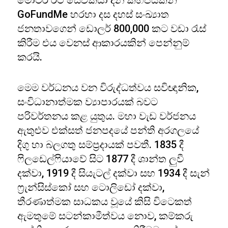
මෝටර් රථ සේවකයා දින කිහිපයකින්
GoFundMe හරහා දස දහස් සංඛ්‍යාත
ජනතාවගෙන් ඩොලර් 800,000 කට වඩා රැස්
කිරීම එය වෙනස් ආකාරයකින් පෙන්නුම්
කරයි.
මෙම වර්ධනය වන විරුද්ධත්වය සවිඥානික,
සංවිධානාත්මක ව්‍යාපාරයක් බවට
පරිවර්තනය කළ යුතුය. මහා වැඩ වර්ජනය
ඇතුළුව එක්සත් ජනපදයේ පන්ති අරගලයේ
දිගු හා බලගතු සම්ප්‍රදායක් පවතී. 1835 දී
ෆිලඩෙල්ෆියාවේ සිට 1877 දී ශාන්ත ලුවී
දක්වා, 1919 දී සියැටල් දක්වා සහ 1934 දී සැන්
ෆ්‍රැන්සිස්කෝ සහ ටොලිඩෝ දක්වා,
තීරණාත්මක සාධකය වූයේ කිසි විටෙකත්
ඇමතුමේ සටන්කාමීත්වය නොව, කම්කරු