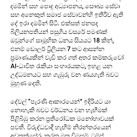
දමමින් සහ පොදු අධ්‍යාපනය, සෞඛ්‍ය සේවා
සහ අනෙකුත් සමාජ සේවාවන්හි ඉතිරිව ඇති
දේ ඉරා දමමින් සිටී. එක්සත් ජනපද
බිලියනපතියන් පසුගිය වසරේ පමණක්
ඔවුන්ගේ සාමූහික ධනය සියයට 18 කින්,
එනම් ඩොලර් ට්‍රිලියන 7 කට ආසන්න
ප්‍රමාණයකින් වැඩි කර ගත් අතර කම්කරුවෝ
AI-ධාවිත රැකියා සංහාරයකට, ඉහළ යන
උද්ධමනයට සහ ගැඹුරු වන ණයගැති බවට
මුහුණ දෙති.
දේවල් “පැරණි ආකාරයෙන්” ඉදිරියට යා
නොහැකි බවට වර්ධනය වන හැඟීමක්
පිළිබිඹු කරන ප්‍රතිරෝධක මනෝභාවයක්
පවතී. විරුද්ධවාදී හැඟීම් නිරන්තරයෙන්
අවතක්සේරු කරන මත විමසුම්, ට්‍රම්ප්