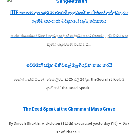
LTTE තහනම අප සැමටම එරෙහි ආයුධයකි: සංගීත්සන් අත්අඩංගුවට
ගැනීම සහ රාජ්‍ය මර්දනයේ සැබෑ තර්කනය
සංජය ජයසේකර විසිනි. දෙමළ තරුණ පරපුරට සිතට එකඟව උදව් වීමට සහ
කුමක් සිදුවෙමින් පවතී දැයි…
චෙම්මනි සමූහ මිනීවළේ මළගියවුන් කතා කරයි
දිනේශ් ශක්ති විසිනි. මෙම ලිපිය 2026 ජුලි 20 දින theSocialist.lk වෙබ්
අඩවියේ “The Dead Speak…
The Dead Speak at the Chemmani Mass Grave
By Dinesh Shakthi. A skeleton (429th) excavated yesterday (19) — Day
37 of Phase 3…