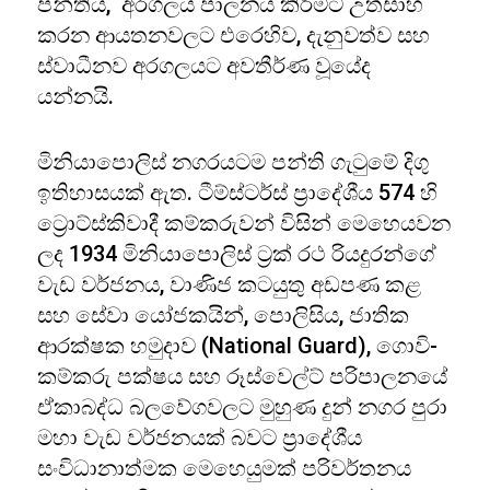
පන්තිය, අරගලය පාලනය කිරීමට උත්සාහ
කරන ආයතනවලට එරෙහිව, දැනුවත්ව සහ
ස්වාධීනව අරගලයට අවතීර්ණ වූයේද
යන්නයි.
මිනියාපොලිස් නගරයටම පන්ති ගැටුමේ දිගු
ඉතිහාසයක් ඇත. ටීම්ස්ටර්ස් ප්‍රාදේශීය 574 හි
ට්‍රොට්ස්කිවාදී කම්කරුවන් විසින් මෙහෙයවන
ලද 1934 මිනියාපොලිස් ට්‍රක් රථ රියදුරන්ගේ
වැඩ වර්ජනය, වාණිජ කටයුතු අඩපණ කළ
සහ සේවා යෝජකයින්, පොලිසිය, ජාතික
ආරක්ෂක හමුදාව (National Guard), ගොවි-
කම්කරු පක්ෂය සහ රූස්වෙල්ට් පරිපාලනයේ
ඒකාබද්ධ බලවේගවලට මුහුණ දුන් නගර පුරා
මහා වැඩ වර්ජනයක් බවට ප්‍රාදේශීය
සංවිධානාත්මක මෙහෙයුමක් පරිවර්තනය