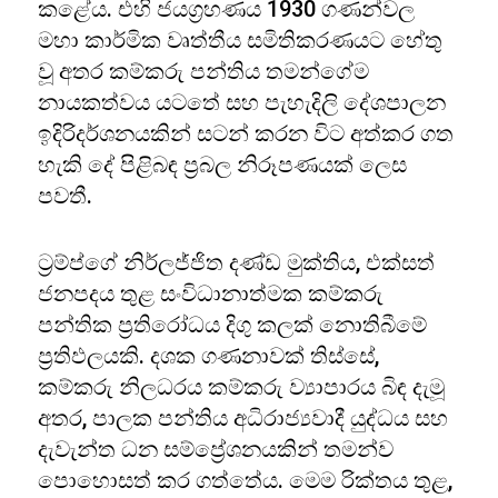
කළේය. එහි ජයග්‍රහණය 1930 ගණන්වල
මහා කාර්මික වෘත්තීය සමිතිකරණයට හේතු
වූ අතර කම්කරු පන්තිය තමන්ගේම
නායකත්වය යටතේ සහ පැහැදිලි දේශපාලන
ඉදිරිදර්ශනයකින් සටන් කරන විට අත්කර ගත
හැකි දේ පිළිබඳ ප්‍රබල නිරූපණයක් ලෙස
පවතී.
ට්‍රම්ප්ගේ නිර්ලජ්ජිත දණ්ඩ මුක්තිය, එක්සත්
ජනපදය තුළ සංවිධානාත්මක කම්කරු
පන්තික ප්‍රතිරෝධය දිගු කලක් නොතිබීමේ
ප්‍රතිඵලයකි. දශක ගණනාවක් තිස්සේ,
කම්කරු නිලධරය කම්කරු ව්‍යාපාරය බිඳ දැමූ
අතර, පාලක පන්තිය අධිරාජ්‍යවාදී යුද්ධය සහ
දැවැන්ත ධන සම්ප්‍රේශනයකින් තමන්ව
පොහොසත් කර ගත්තේය. මෙම රික්තය තුළ,