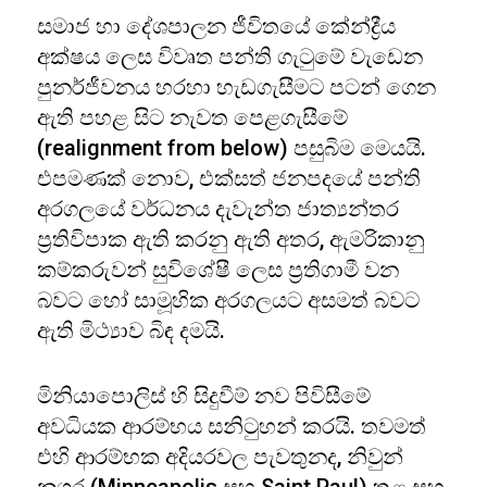
සමාජ හා දේශපාලන ජීවිතයේ කේන්ද්‍රීය
අක්ෂය ලෙස විවෘත පන්ති ගැටුමේ වැඩෙන
පුනර්ජීවනය හරහා හැඩගැසීමට පටන් ගෙන
ඇති පහළ සිට නැවත පෙළගැසීමේ
(realignment from below) පසුබිම මෙයයි.
එපමණක් නොව, එක්සත් ජනපදයේ පන්ති
අරගලයේ වර්ධනය දැවැන්ත ජාත්‍යන්තර
ප්‍රතිවිපාක ඇති කරනු ඇති අතර, ඇමරිකානු
කම්කරුවන් සුවිශේෂී ලෙස ප්‍රතිගාමී වන
බවට හෝ සාමූහික අරගලයට අසමත් බවට
ඇති මිථ්‍යාව බිඳ දමයි.
මිනියාපොලිස් හි සිදුවීම් නව පිවිසීමේ
අවධියක ආරම්භය සනිටුහන් කරයි. තවමත්
එහි ආරම්භක අදියරවල පැවතුනද, නිවුන්