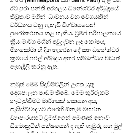
නගර (Minneapolis සහ Saint Paul) තුළ සහ
රට පුරා පන්ති අරගලය ධනේශ්වර අර්බුදයේ
තීව්‍රතාව මගින් ධාවනය වන වේගයකින්
වර්ධනය වනු ඇතැයි විශ්වාසයෙන්
පුරෝකථනය කළ හැකිය. ට්‍රම්ප් පරිපාලනයේ
ක්‍රියාමාර්ග මගින් අවුලුවන ලද කෝපය,
මිනසෝටා හි දිග හැරෙන දේ සහ ධනේශ්වර
ක්‍රමයේ පුළුල් අර්බුදය අතර සම්බන්ධය වඩාත්
පැහැදිලි කරනු ඇත.
නමුත් මෙම සිදුවීම්වලින් උගත යුතු
දේශපාලන පාඩම් තිබේ. මෙම කුරිරුකම්
නැවැත්වීමට මාර්ගයක් සොයන අය,
ෆැසිස්ට්වාදයට එරෙහි ඕනෑම මහජන
ව්‍යාපාරයකට ට්‍රම්ප්ගෙන් පමණක් නොව
ඩිමොක්‍රටික් පක්ෂයෙන් ද ඇති ගැඹුරු සහ මුල්