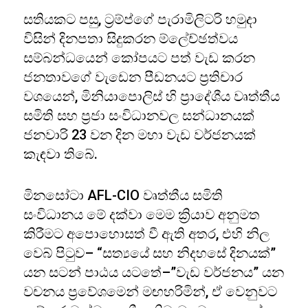
සතියකට පසු, ට්‍රම්ප්ගේ පැරාමිලිටරි හමුදා
විසින් දිනපතා සිදුකරන ම්ලේච්ඡත්වය
සම්බන්ධයෙන් කෝපයට පත් වැඩ කරන
ජනතාවගේ වැඩෙන පීඩනයට ප්‍රතිචාර
වශයෙන්, මිනියාපොලිස් හි ප්‍රාදේශීය වෘත්තීය
සමිති සහ ප්‍රජා සංවිධානවල සන්ධානයක්
ජනවාරි 23 වන දින මහා වැඩ වර්ජනයක්
කැඳවා තිබේ.
මිනසෝටා AFL-CIO වෘත්තීය සමිති
සංවිධානය මේ දක්වා මෙම ක්‍රියාව අනුමත
කිරීමට අපොහොසත් වී ඇති අතර, එහි නිල
වෙබ් පිටුව– “සත්‍යයේ සහ නිදහසේ දිනයක්”
යන සටන් පාඨය යටතේ–”වැඩ වර්ජනය” යන
වචනය ප්‍රවේශමෙන් මඟහරිමින්, ඒ වෙනුවට