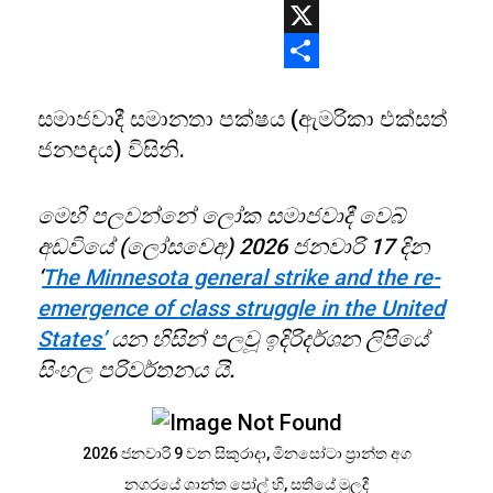
WhatsApp
X
Share
සමාජවාදී සමානතා පක්ෂය (ඇමරිකා එක්සත්
ජනපදය) විසිනි.
මෙහි පලවන්නේ ලෝක සමාජවාදී වෙබ්
අඩවියේ (ලෝසවෙඅ) 2026 ජනවාරි 17 දින
‘
The Minnesota general strike and the re-
emergence of
class
struggle in the United
States’
යන හිසින් පලවූ ඉදිරිදර්ශන ලිපියේ
සිංහල පරිවර්තනය යි.
2026 ජනවාරි 9 වන සිකුරාදා, මිනසෝටා ප්‍රාන්ත අග
නගරයේ ශාන්ත පෝල් හි, සතියේ මුලදී