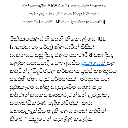
මිනියාපොලිස් හි ICE නිලධාරියෙකු විසින් ඝාතනය
කරන ලද රෙනී ගුඩ්ට ගෞරව දැක්වීම සඳහා
ජනතාව රැස්වෙති. [AP ඡායාරූපය/ජෝන් ලොචර්]
මිනියාපොලිස් හි රෙනී නිකොල් ගුඩ් ICE
(ආගමන හා රේගු) නිලධාරීන් විසින්
ඝාතනයට පසු දින, එනම් ජනවාරි 8 වන දින,
ලෝක සමාජවාදී වෙබ් අඩවිය
ප්‍රකාශයක්
පළ
කරමින්, “සිදුවීම්වල තර්කනය ට්‍රම්ප් තන්ත්‍රයට
එරෙහි මහා වැඩ වර්ජනයක්–මර්දනය සහ
සූරාකෑමේ යන්ත්‍ර නැවැත්වීම සඳහා සෑම
කර්මාන්තයකම කම්කරුවන්ගේ දැවැන්ත,
සම්බන්ධීකරණ මැදිහත්වීමක්–කරා
නොවැලැක්විය හැකි ලෙස ගමන් කරමින්
තිබේ: ” යනුවෙන් පැහැදිලි කළේය.