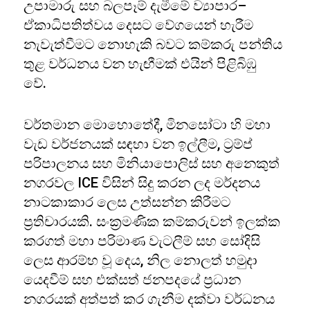
උපාමාරු සහ බලපෑම් දැමීමේ ව්‍යාපාර–
ඒකාධිපතිත්වය දෙසට වේගයෙන් හැරීම
නැවැත්වීමට නොහැකි බවට කම්කරු පන්තිය
තුළ වර්ධනය වන හැඟීමක් එයින් පිළිබිඹු
වේ.
වර්තමාන මොහොතේදී, මිනසෝටා හි මහා
වැඩ වර්ජනයක් සඳහා වන ඉල්ලීම, ට්‍රම්ප්
පරිපාලනය සහ මිනියාපොලිස් සහ අනෙකුත්
නගරවල ICE විසින් සිදු කරන ලද මර්දනය
නාටකාකාර ලෙස උත්සන්න කිරීමට
ප්‍රතිචාරයකි. සංක්‍රමණික කම්කරුවන් ඉලක්ක
කරගත් මහා පරිමාණ වැටලීම් සහ සෝදිසි
ලෙස ආරම්භ වූ දෙය, නිල නොලත් හමුදා
යෙදවීම් සහ එක්සත් ජනපදයේ ප්‍රධාන
නගරයක් අත්පත් කර ගැනීම දක්වා වර්ධනය