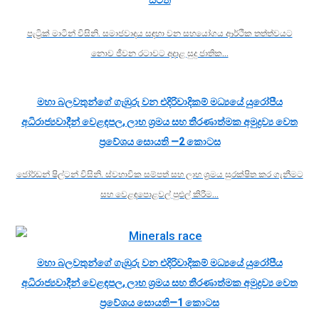
පැට්‍රික් මාටින් විසිනි. සමාජවාදය සඳහා වන සහයෝගය ආර්ථික තත්ත්වයට
නොව ජීවන රටාවට අදාළ සුදු ජාතික…
මහා බලවතුන්ගේ ගැඹුරු වන එදිරිවාදිකම් මධ්‍යයේ යුරෝපීය
අධිරාජ්‍යවාදීන් වෙළඳපල, ලාභ ශ්‍රමය සහ තීරණාත්මක අමුද්‍රව්‍ය වෙත
ප්‍රවේශය සොයති —2 කොටස
ජෝර්ඩන් ෂිල්ටන් විසිනි. ස්වභාවික සම්පත් සහ ලාභ ශ්‍රමය සුරක්ෂිත කර ගැනීමට
සහ වෙළඳපොළවල් පුළුල් කිරීම…
මහා බලවතුන්ගේ ගැඹුරු වන එදිරිවාදිකම් මධ්‍යයේ යුරෝපීය
අධිරාජ්‍යවාදීන් වෙළඳපල, ලාභ ශ්‍රමය සහ තීරණාත්මක අමුද්‍රව්‍ය වෙත
ප්‍රවේශය සොයති—1 කොටස