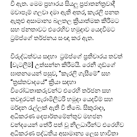
වී ඇත. මෙම ප්‍රහාරය සියලු ප්‍රජාතන්ත්‍රවාදී
මවාපෑම් ගලවා දමා ඇති අතර, කැරලි පනත
ඇතුළු අසාමාන්‍ය බලතල ක්‍රියාත්මක කිරීමට
සහ ජනතාවට එරෙහිව හමුදාව යෙදවීමට
ට්‍රම්ප්ගේ තර්ජනය සංඥා කර ඇත.
විරුද්ධත්වය සදහා ට්‍රම්ප්ගේ ප්‍රතිචාරය තවත්
[වැටලීම්] උත්සන්න කිරීමයි. රෙනී ගුඩ්ගේ
ඝාතනයෙන් පසුව, “කැරලි ගැසීමේ” සහ
“ත්‍රස්තවාදයේ” ක්‍රියා සඳහා
විරෝධතාකරුවන්ට එරෙහි තර්ජන සහ
තවදුරටත් පැරාමිලිටරි හමුදා යෙදවීම් සහ
මර්දන රැල්ලක් ඇති වී තිබේ. සිකුරාදා,
අධිකරණ දෙපාර්තමේන්තුව මහජන
චන්දයෙන් තේරී පත් වූ නිලධාරීන්ට එරෙහිව
අධිකරණ පද්ධතිය අසාමාන්‍ය ලෙස භාවිතා