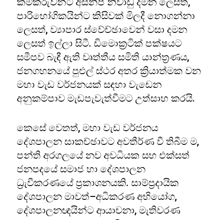
කම්කරුවන්ට අසනීප නිවාඩු දමන ලෙසත්,
පාරිභෝගිකයින්ට කිසිවක් මිලදී නොගන්නා
ලෙසත්, ව්‍යාපාර ස්වේච්ඡාවෙන් වසා දමන
ලෙසත් ඉල්ලා සිටී. ඩිමොක්‍රටික් පක්ෂයට
සමීපව බැඳී ඇති වෘත්තීය සමිති යාන්ත්‍රණය,
ජනගහනයේ පුළුල් ස්ථර අතර ක්‍රියාත්මක වන
මහා වැඩ වර්ජනයක් සඳහා වැඩෙන
අනුකම්පාව මැඩපැවැත්වීමට උත්සාහ කරයි.
කෙසේ වෙතත්, මහා වැඩ වර්ජනය
දේශපාලන සාකච්ඡාවට අවතීර්ණ වී තිබීම ම,
පන්ති අරගලයේ නව අවධියක සහ එක්සත්
ජනපදයේ සමාජ හා දේශපාලන
ධ්‍රැවීකරණයේ ප්‍රකාශනයකි. සාම්ප්‍රදායික
දේශපාලන මාවත්–අධිකරණ අභියෝග,
දේශපාලනඥයින්ට ආයාචනා, මැතිවරණ