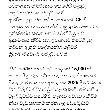
පරිපාලනයේ මර්දනය කෙරෙහි ගැඹුරු
සතුරුකමක් පෙන්නුම් කරයි;
ඇමරිකානුවන්ගෙන් බහුතරයක් ICE හි
උපක්‍රම සහ ආගමන නීති හසුරුවන ආකාරය
ප්‍රතික්ෂේප කරන අතර, වෙනිසියුලාව
ආක්‍රමණය කිරීම සහ ඉරානයට එරෙහි යුද
තර්ජන ඇතුළු විදේශයන්හි මිලිටරි
ක්‍රියාමාර්ගවලට විරුද්ධ වෙති.
නිව්යෝර්ක් නගරයේ හෙදියන් 15,000 ක්
සහභාගී වූ වැඩ වර්ජනය, නගර ඉතිහාසයේ
විශාලතම එක වන අතර, එය 2026 දී වර්ධනය
වන විරුද්ධත්වයේ මුල් සලකුණකි. මේ සතිය
මුලදී ට්‍රම්ප්ට එරෙහිව කෑගසා චෝදනා කිරීම
නිසා වැඩ තහනම් කරන ලද ඩෙට්‍රොයිට්