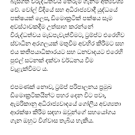
බැසගත් විරුද්ධත්වය තේරුම් ගැනීම අත්‍යවශ්‍ය
වේ. වෝල් වීදියේ සහ අධිරාජ්‍යවාදී යුද්ධයේ
පක්ෂයක් ලෙස, ඩිමොක්‍රටික් පක්ෂය සෑම
අවස්ථාවකදීම උත්සාහ කරන්නේ
විරුද්ධත්වය මැඩපැවැත්වීමට, ට්‍රම්ප්ට එරෙහිව
ස්වාධීන අරගලයක් මතුවීම අවහිර කිරීමට සහ
එය කතිපයාධිකාරයට සහ ධනවාදයට එරෙහි
පුළුල් සටනක් දක්වා වර්ධනය වීම
වැළැක්වීමට ය.
එපමණක් නොව, ට්‍රම්ප් පරිපාලනය ප්‍රමුඛ
ඩිමොක්‍රටිකයින්ට පහර දෙන විට පවා,
ඇමරිකානු අධිරාජ්‍යවාදයේ ගෝලීය අවශ්‍යතා
ආරක්ෂා කිරීම සඳහා ඔවුන්ගේ සහයෝගය
ගැන ඔහුට විශ්වාස තැබිය හැකිය.