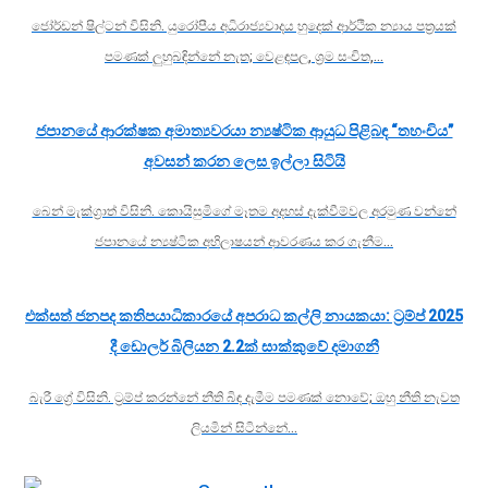
ජෝර්ඩන් ෂිල්ටන් විසිනි. යුරෝපීය අධිරාජ්‍යවාදය හුදෙක් ආර්ථික න්‍යාය පත්‍රයක්
පමණක් ලුහුබඳින්නේ නැත; වෙළඳපල, ශ්‍රම සංචිත,…
ජපානයේ ආරක්ෂක අමාත්‍යවරයා න්‍යෂ්ටික ආයුධ පිළිබඳ “තහංචිය”
අවසන් කරන ලෙස ඉල්ලා සිටියි
බෙන් මැක්ග්‍රාත් විසිනි. කොයිසුමිගේ මෑතම අදහස් දැක්වීම්වල අරමුණ වන්නේ
ජපානයේ න්‍යෂ්ටික අභිලාෂයන් ආවරණය කර ගැනීම…
එක්සත් ජනපද කතිපයාධිකාරයේ අපරාධ කල්ලි නායකයා: ට්‍රම්ප් 2025
දී ඩොලර් බිලියන 2.2ක් සාක්කුවේ දමාගනී
බැරී ග්‍රේ විසිනි. ට්‍රම්ප් කරන්නේ නීති බිඳ දැමීම පමණක් නොවේ; ඔහු නීති නැවත
ලියමින් සිටින්නේ…