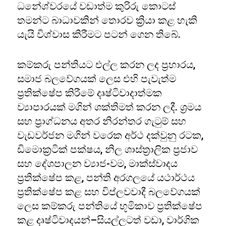
ධනේශ්වරයේ වඩාත්ම කුරිරු කොටස්
තමන්ට බාධාවකින් තොරව ක්‍රියා කළ හැකි
යැයි විශ්වාස කිරීමට පටන් ගෙන තිබේ.
කම්කරු පන්තියට එල්ල කරන ලද ප්‍රහාරය,
සමාජ බලවේගයක් ලෙස එහි පැවැත්ම
ප්‍රතික්ෂේප කිරීමේ දෘෂ්ටිවාදාත්මක
ව්‍යාපාරයක් මගින් ශක්තිමත් කරන ලදී. ශ්‍රමය
සහ ප්‍රාග්ධනය අතර නිරන්තර ගැටුම් සහ
වැඩවර්ජන මගින් වරෙක අර්ථ දක්වුනු රටක,
ඩිමොක්‍රටික් පක්ෂය, නිල ශාස්ත්‍රාලික ප්‍රජාව
සහ දේශපාලන ව්‍යාජ-වම, මාක්ස්වාදය
ප්‍රතික්ෂේප කළ, පන්ති අරගලයේ යථාර්ථය
ප්‍රතික්ෂේප කළ සහ විප්ලවවාදී බලවේගයක්
ලෙස කම්කරු පන්තියේ භූමිකාව ප්‍රතික්ෂේප
කළ දෘෂ්ටිවාදයන්–සියල්ලටත් වඩා, වාර්ගික