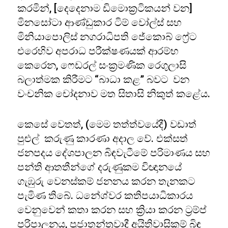
කරමින්, [දෙදෙනාම ඩිමොක්‍රටිකයන් වන]
මිනසෝටා ආණ්ඩුකාර ටිම් වෝල්ස් සහ
මිනියාපොලිස් නගරාධිපති ජේකොබ් ෆ්‍රේට
එරෙහිව අපරාධ පරීක්ෂණයක් ආරම්භ
කෙරෙන, ෆෙඩරල් සංක්‍රමණික රෙගුලාසි
බලාත්මක කිරීමට “බාධා කළ” බවට වන
වංචනික චෝදනාව මත සිතාසි නිකුත් කළේය.
කෙසේ වෙතත්, (මෙම තත්ත්වයේදී) වඩාත්
පුළුල් කරුණු කාරණා අදාල වේ. එක්සත්
ජනපදය දේශපාලන බිඳවැටීමේ පරිමාණය සහ
පන්ති ආතතීන්ගේ දරුණුකම විඥානයේ
ගැඹුරු වෙනස්කම් ජනනය කරන තැනකට
පැමිණ තිබේ. ධනේශ්වර කතිපයාධිකාරය
වෙනුවෙන් කතා කරන සහ ක්‍රියා කරන ට්‍රම්ප්
පරිපාලනය, ප්‍රජාතන්ත්‍රවාදී අයිතිවාසිකම් බිඳ