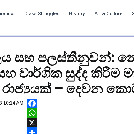
nomics
Class Struggles
History
Art & Culture
යලය සහ පලස්තීනුවන්: 
සහ වාර්ගික සුද්ද කිරීම 
ූ රාජ්‍යයක් – දෙවන ක
3
10:14 AM
F
a
W
c
h
X