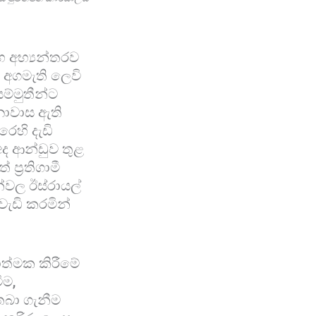
හ අභ්‍යන්තරව
 අගමැති ලෙවි
ම්මුතීන්ට
නාවාස ඇති
රෙහි දැඩි
ද ආන්ඩුව තුළ
ප්‍රතිගාමී
්වල ඊස්රායල්
ැඩි කරමින්
ාත්මක කිරීමේ
ීම,
තබා ගැනීම