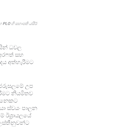
සහ PLO හි සභාපති යසීර්
ිසින් ධවල
 අරෆත් සහ
ාදය අත්හැරීමට
ර ජෙරුසලමේ උප
රීමට නියමිතව
එකිනෙකට
ියා ස්වයං පාලන
ේ ඊශ්‍රායලයේ
ලස්තීනුවන්ට