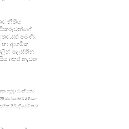
තර නීතිය
ිංචිකරුවන්ගේ
බහුතරයක් පමණි.
ික හා ආගමික
ශවලින් පලස්තීන
ිසිය අතර නැවත
ක්ෂක හමුදා ටැංකියකට
2000 ඔක්තෝබර් 29 වන
ින් සිටියදී වෙඩි තබා