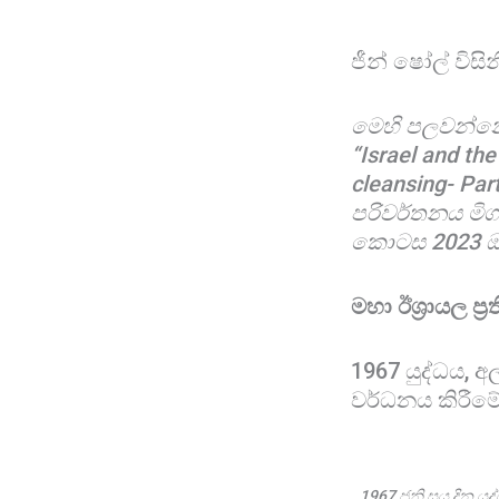
ජීන් ෂෝල් විසින
මෙහි පලවන්නේ
“Israel and th
cleansing- Par
පරිවර්තනය මිග
කොටස 2023 ඔක්ත
මහා ඊශ්‍රායල ප්
1967 යුද්ධය, අල
වර්ධනය කිරීමේ
1967 ජූනි සය දින යු