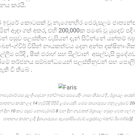
ාලනය කරයි.
ිර ඉවුරේ කොටසක් වූ නැගෙනහිර ජෙරුසලම ජාත්‍යන්
න් ඈඳා ගත් අතර, එහි 200,000ක පමණ වූ යුදෙව් පද
මෙන් පසුව පලස්තීන වැසියන් දැන් සිටින්නේ යන්තම් 
ෙන්-ග්වීර් විසින් නායකත්වය දෙන අන්ත දක්ෂිනාංශ
ලීම පරිදි , ෂීක් ජරාහ් සහ සිල්වාන් අසල්වැසි ප්‍රදේ
ැරීමේ තර්ජනය සම්බන්ධයෙන් පලස්තීනුවන් සහ පොල
ඇති වී තිබේ .
ොවැම්බර් මස මුලදී-දෙවන ඉන්ටිෆාඩා සමයේදී- ගාසා තීරයේ දී , ඊශ්‍රායල ආර
සා ඝාතනය කරන ලද 14 හැවිරිදි පිරිමි ළමයෙකි. මෙම ඡායාරූපය ගනු ලැබුවේ 
් දින 10 කට පසුව නොවැම්බර් 8 වන දින නැවතත් ඊශ්‍රායල හමුදා වෙත ගල් ගසම
ඝාතනය කරන ලදී. [ඡායාරූපය: ඇසෝසියේටඩ් ප්‍රෙස්/ලෝරන්ට් රිබෝර්ස්)]