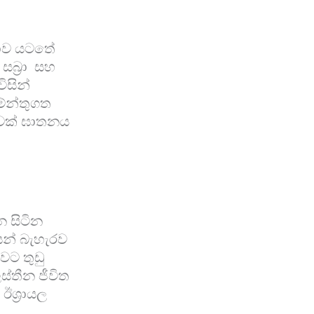
්ෂාව යටතේ
සබ්‍රා සහ
විසින්
මේන්තුගත
ාවක් ඝාතනය
න සිටින
ෙන් බැහැරව
වට තුඩු
ස්තීන ජීවිත
ශ්‍රායල