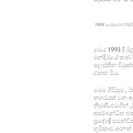
1993 සැප්තැම්බර් 13 ද
මෙය 1993 දී ඊශ
මන්දිරයේ තණ පි
පලස්තීන විමුක්
එකඟ විය.
මෙම ගිවිසුම ,
නගරයක් වන අබු
තිබුණි.එමගින් 
අසම්බන්ධිත බන
ප්‍රදේශ] සමන්
භූමිකාව අරෆත්