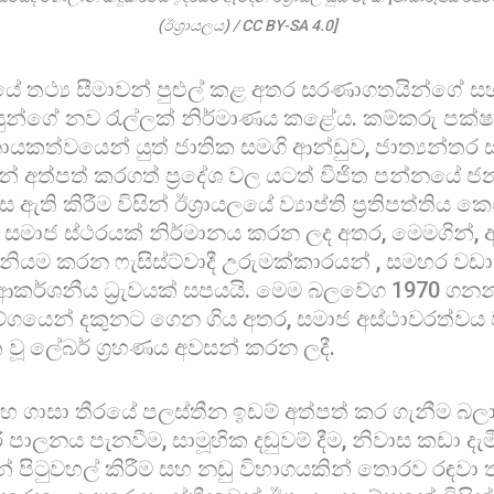
(ඊශ්‍රායලය) / CC BY-SA 4.0]
යලයේ තථ්‍ය සීමාවන් පුළුල් කළ අතර සරණාගතයින්ගේ ස
ිසුන්ගේ නව රැල්ලක් නිර්මාණය කළේය. කම්කරු පක්ෂ
කත්වයෙන් යුත් ජාතික සමගි ආන්ඩුව, ජාත්‍යන්තර ස
න් අත්පත් කරගත් ප්‍රදේශ වල යටත් විජිත පන්නයේ ජ
ි කිරීම විසින් ඊශ්‍රායලයේ ව්‍යාප්ති ප්‍රතිපත්තිය කෙ
 සමාජ ස්ථරයක් නිර්මානය කරන ලද අතර, මෙමගින්, අ
ති නියම කරන ෆැසිස්ට්වාදී උරුමක්කාරයන් , සමහර වඩාත් 
කර්ශනීය ධ්‍රැවයක් සපයයි. මෙම බලවේග 1970 ගනන
යෙන් දකුනට ගෙන ගිය අතර, සමාජ අස්ථාවරත්වය ව
වූ ලේබර් ග්‍රහණය අවසන් කරන ලදී.
හ ගාසා තීරයේ පලස්තීන ඉඩම් අත්පත් කර ගැනීම බල
රි පාලනය පැනවීම, සාමූහික දඬුවම් දීම, නිවාස කඩා දැම
 පිටුවහල් කිරීම සහ නඩු විභාගයකින් තොරව රඳවා 