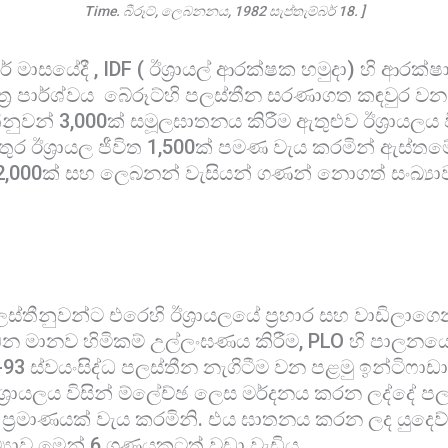
Time. බීරූට්, ලෙබනනය, 1982 සැප්තැම්බර් 18. ]
ර් මාසයේදී , IDF ( ඊශ්‍රායල් ආරක්ෂක හමුදා) හි ආරක
ිත්‍ර පාර්ශ්වය බේරූට්හි පලස්තීන සරණාගත කඳවුර වන 
ීනුවන් 3,000ක් සමූලඝාතනය කිරීම ඇතුළුව ඊශ්‍රායලය 
ුර ඊශ්‍රායල ජීවිත 1,500ක් පමණ වැය කරමින් ඇස්ත
32,000ක් සහ ලෙබනන් වැසියන් ගණන් නොගත් සංඛ්‍ය
ීනුවන්ට එරෙහි ඊශ්‍රායලයේ ප්‍රහාර සහ වාඩිලාගෙ
ෙන මානව හිමිකම් උල්ලංඝණය කිරීම, PLO හි පාලනය
7-93 ස්වයංසිද්ධ පලස්තීන නැගිටීම වන පළමු ඉන්ටිෆාඩා
ශ්‍රායලය විසින් ම්ලේච්ඡ ලෙස මර්දනය කරන ලද්දේ පල
ප්‍රමාණයක් වැය කරමිනි. එය ඝාතනය කරන ලද යුදෙව් ඊ
්‍යාව මෙන් 6 ගුණයකටත් වඩා වැඩිය.