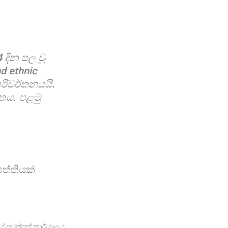
දින පල වූ
nd ethnic
පරිවර්තනයයි.
්තය. පළමු
පත්තියක්
යේ පුවත්පත් කාර්යාලය