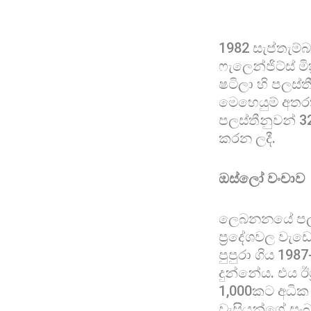
1982 සැප්තැම්බ
ෆැලෙන්ජිට්ස් ම
ෂටිලා හි පලස්ත
මෙහෙයුම් අතරත
පලස්තීනුවන් 
කරන ලදී.
ඔස්ලෝ වංචාව
ලෙබනනයේ පලස්ත
ප්‍රදේශවල වැඩ
පුපුරා ගිය 198
දුන්නේය. එය ඊ
1,000කට අධික 
වැසියන්ගේ සංඛ