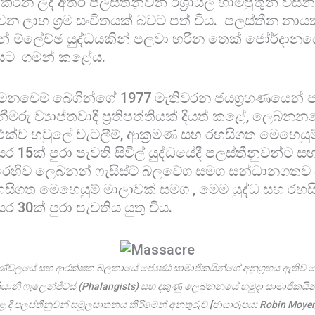
න ලද අතර පලස්තීනුවන් ඊශ්‍රායල හාම්පුතුන් විසින්
වන ලාභ ශ්‍රම සංචිතයක් බවට පත් විය. පලස්තීන නාය
න් ම්ලේච්ඡ යුද්ධයකින් පලවා හරින තෙක් ජෝර්දානයේ 
යට ගමන් කළේය.
ෙනචෙම් බෙගින්ගේ 1977 මැතිවරන ජයග්‍රහණයෙන් පසු
ු ව්‍යාප්තවාදී ප්‍රතිපත්තියක් දියත් කළේ, ලෙබනනය
්ව හවුලේ වැටලීම්, ආක්‍රමණ සහ රහසිගත මෙහෙයුම
 15ක් පුරා පැවති සිවිල් යුද්ධයේදී පලස්තීනුවන්ට 
ෙහිව ලෙබනන් ෆැසිස්ට් බලවේග සමග සන්ධානගතව ව
හසිගත මෙහෙයුම් මාලාවක් සමග , මෙම යුද්ධ සහ රහ
සර 30ක් පුරා පැවතිය යුතු විය.
මණ්ඩලයේ සහ ආරක්ෂක බලකායේ ජ්‍යෙෂ්ඨ සාමාජිකයින්ගේ අනුග්‍රහය ඇතිව ල
යානි ෆැලෙන්ජිට්ස් (Phalangists) සහ දකුණු ලෙබනනයේ හමුදා සාමාජිකයින් ව
දී පලස්තීනුවන් සමූලඝාතනය කිරීමෙන් අනතුරුව [ඡායාරූපය: Robin Moyer, 