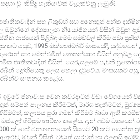
දය සදහා වූ කිසිදු හැකියාවක් වැළක්වනු ලැබුණි.
්තජාතිකවාදීන් සහ ලිකුඩ්හි සහ අනෙකුත් අන්ත දක්ෂි
 ඔවුන්ගේ දේශපාලන නියෝජිතයන් විසින් ඔවුන් දැ
තීන රාජ්‍යයක් පිළිබඳ මෙම සමච්චල් කිරීම පවා ප්‍රත
කකට පසුව, 1995 ඔක්තෝම්බර් මාසයේදී, යුද්ධයෙන් උ
ැරොන් සහ බෙන්ජමින් නෙතන්යාහු විසින් අනුබල දෙ
ගමික ජාතිකවාදීන් විසින් යෙරුසලමේ පැවති ප්‍රකෝපක
රබින් ද්‍රෝහියෙකු ලෙස හෙලා දුටුවේය. මාසයකට පසු
 රබින්ව ඝාතනය කළේය.
ිර ඉවුරේ ජනාවාස වෙන කවරදාටත් වඩා වේගයෙන් ව්‍යා
් සම්පත් පාලනය කිරීමටත්, මාර්ග තැනීමටත්, මුර
ිරීමටත්, කලාපය පුරා ගමන් කිරීමට බාධා ඇති කරමින්
් ඔස්ලෝ ගිවිසුම භාවිතා කළේය. දැන් අවම වශයෙන් ඊශ
0,000 ක් හෝ ජනගහනයෙන් සියයට 20 කට ආසන්න ප්‍
ුළුව, ඔවුන් විසින් වඩාත් සාරවත් හා ඵලදායී ඉඩම්ව