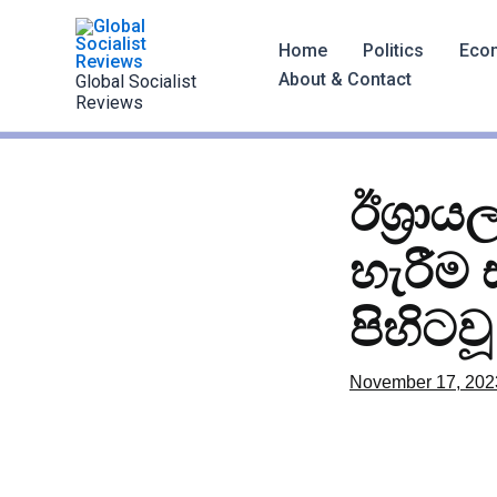
Skip
to
Home
Politics
Eco
content
About & Contact
Global Socialist
Reviews
ඊශ්‍රා
හැරීම 
පිහිටව
November 17, 202