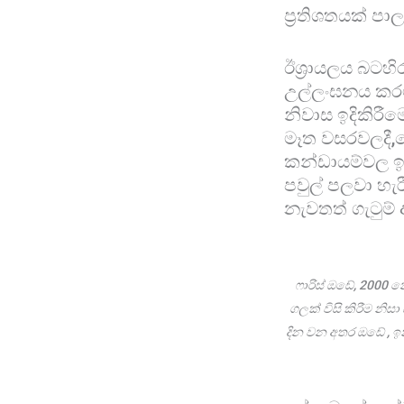
ප්‍රතිශතයක් ප
ඊශ්‍රායලය බටහ
උල්ලංඝනය කරමි
නිවාස ඉදිකිරී
මෑත වසරවලදී,බ
කන්ඩායම්වල ඉල්
පවුල් පලවා හ
නැවතත් ගැටුම් 
ෆාරිස් ඔඩේ, 2000 න
ගලක් විසි කිරීම නි
දින වන අතර ඔඩේ , ඉන