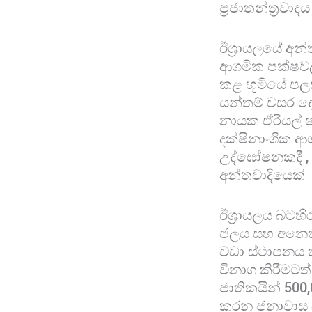
ප්‍රජාතන්ත්‍රවා
ඊශ්‍රායලයේ අන
ආගමික පක්ෂවල
කළ භූමියේ පලස්
යන්තම් වසර දෙ
නායක ඒරියල් ෂ
දක්ෂිනාංශික ආ
උද්ඝෝෂනකදී , 
අන්තවාදියෙක්
ඊශ්‍රායලය බටහ
ජලය සහ අනෙකුත
වඩා ස්ථාපනය ක
විනාශ කිරීමටත
ජාතිකයින් 50
කරන ජනාවාස ඇත