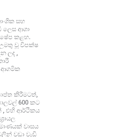
නාංශික සහ
ඩි ලෙස ආශා
ික්ෂේප කළහ.
මතු වූ විපක්ෂ
න ලද ,
ාරී
, ආගමික
ප්ත කිරීමටත්,
පොලවල් 600 කට
 , එහි ආර්ථිකය
්‍රායල
රමාණයක් වාසය
ලින් වඩා වැඩි