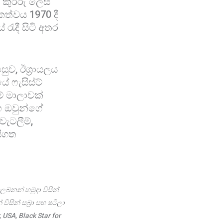
 කුරිරු ලෙස
කත්වය 1970 දී
රැදී සිටි අතර
ව, ඊශ්‍රායලය
ේ ෆැසිස්ට්
් මාලාවක්
සහ ඔවුන්ගේ
ැටලීම්,
සිගත
ෙබනන් හමුදා විසින්
ිසින් සබ්‍රා සහ ෂටිලා
USA, Black Star for