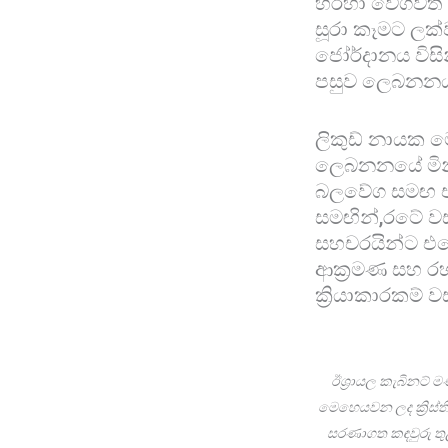
හරහා වේගවත් කර
සූරා කෑමට ලක්
ජෝර්දානය විසි
පසුව ලෙබනන
ලිකුඩ් නායක ම
ලෙබනනයේ මිනීමර
බලවේග සමඟ එක
සමඟින්,රටේ වසර
සහචරයින්ට එර
ආක්‍රමණ සහ ර
ක්‍රියාකාරකම් ව
ඊශ්‍රායල කැබිනට් 
මෙහෙයවන ලද ක්‍රිස්ති
සරණාගත කඳවුරු තුළ 