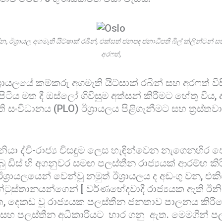
ින, ඊශ්‍රායල අගමැති යිට්ෂාක් රබින්, එක්සත් ජනපද ජනාධිපති බිල් ක්ලින්ටන් 
අරෆත්,
්‍රායලයේ කම්කරු අගමැති යිට්සාක් රබින් සහ අරෆත් ව
ටිය මත දී ඔස්ලෝ ගිවිසුම අත්සන් කිරීමට හේතු විය,
ති සංවිධානය (PLO) ඊශ්‍රායලය පිළිගැනීමට සහ ත්‍රස්තව
 ඊනියා ද්වි-රාජ්‍ය විසඳුම ලෙස හැඳින්වෙන නැගෙනහි
 ඩිස් හි අගනුවර සමඟ පලස්තීන රාජ්‍යයක් ආරම්භ කි
,ඊශ්‍රායලයෙන් වෙන්වූ නමුත් ඊශ්‍රායලය ද අඩංගු වන, 
්ටුස්තානයන්ගෙන් [ වර්ණභේදවාදී රාජ්‍යයක ඇති ඊන
විත, දෙකඩ වූ රාජ්‍යයක පලස්තීන ජනතාව පාලනය කිරීම
 සහ පලස්තීන අධිකාරියට භාර ගනු ඇත. මෙමගින් ප