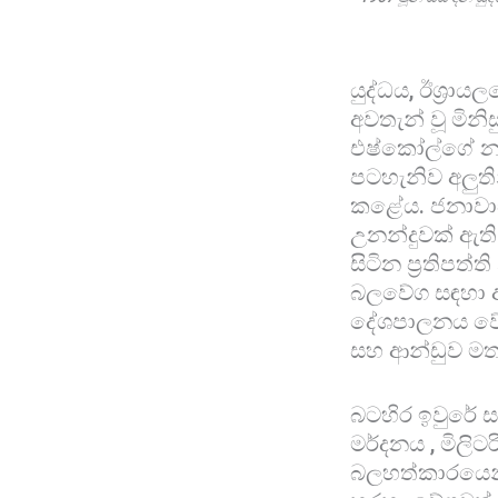
යුද්ධය, ඊශ්‍රා
අවතැන් වූ මින
එෂ්කෝල්ගේ නාය
පටහැනිව අලුති
කළේය. ජනාවාස ඇත
උනන්දුවක් ඇති
සිටින ප්‍රතිපත්
බලවේග සඳහා ආ
දේශපාලනය වේග
සහ ආන්ඩුව මත 
බටහිර ඉවුරේ ස
මර්දනය , මිලිට
බලහත්කාරයෙන්