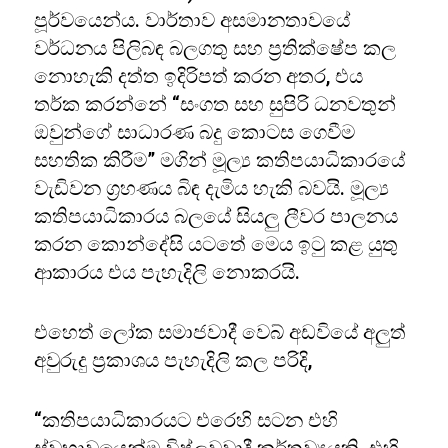
පූර්වයෙන්ය. වාර්තාව අසමානතාවයේ
වර්ධනය පිලිබඳ බලගතු සහ ප්‍රතික්ෂේප කල
නොහැකි දත්ත ඉදිරිපත් කරන අතර, එය
තර්ක කරන්නේ “සංගත සහ සුපිරි ධනවතුන්
ඔවුන්ගේ සාධාරණ බදු කොටස ගෙවීම
සහතික කිරීම” මගින් මූල්‍ය කතිපයාධිකාරයේ
වැඩිවන ග්‍රහණය බිඳ දැමිය හැකි බවයි. මූල්‍ය
කතිපයාධිකාරය බලයේ සියලු ලීවර පාලනය
කරන කොන්දේසි යටතේ මෙය ඉටු කළ යුතු
ආකාරය එය පැහැදිලි නොකරයි.
එහෙත් ලෝක සමාජවාදී වෙබ් අඩවියේ අලුත්
අවුරුදු ප්‍රකාශය පැහැදිලි කල පරිදි,
“කතිපයාධිකාරයට එරෙහි සටන එහි