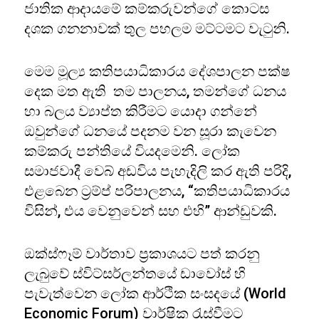
ජාතික ආදායමේ කම්කරුවන්ගේ කොටස
දශක ගනනාවක් තුල පහලම මට්ටමට වැටුනි.
මෙම මූල්‍ය කතිපයාධිකාරය දේශපාලන පක්ෂ
දෙක මත ඇති තම පාලනය, තමන්ගේ ධනය
හා බලය ව්‍යාප්ත කිරීමට යොදා ගන්නේ
ඔවුන්ගේ ධනයේ පදනම වන සූරා කැවෙන
කම්කරු පන්තියේ වියදමෙනි. ලෝක
සමාජවාදී වෙබ් අඩවිය පැහැදිලි කර ඇති පරිදි,
එළබෙන ට්‍රම්ප් පරිපාලනය, “කතිපයාධිකාරය
විසින්, එය වෙනුවෙන් සහ එහි” ආන්ඩුවකි.
ඔක්ස්ෆෑම් වාර්තාව ප්‍රකාශයට පත් කරනු
ලැබුවේ ස්විට්සර්ලන්තයේ ඩාවෝස් හි
පැවැත්වෙන ලෝක ආර්ථික සංසදයේ (World
Economic Forum) වාර්ෂික රැස්වීමට