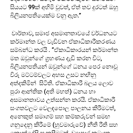
සියයට 99ක් අහිමි වුවත්, ඒත් තව දුරටත් ඔහු
බිලියනපතියෙක්ම වනු ඇත.”
වාර්තාව, සමාජ අසමානතාවයේ වර්ධනයට
කර්මාන්ත වල වැඩිවන ඒකාධිකාරීකරණය
සම්බන්ධ කරයි . “ඒකාධිකාරයන් කර්මාන්ත
මත ඔවුන්ගේ ග්‍රහණය දැඩි කරන විට,
බිලියනපතියන් ඔවුන්ගේ ධනය පෙර නොවූ
විරූ මට්ටම්වලට අහස උසට නඟිනු
අත්දකිමින් සිටිති. ඒකාධිකාරී බලය ලොව
පුරා ආන්තික (අති මහත්) ධනය හා
අසමානතාවය උත්සන්න කරයි. ඒකාධිකාරී
සංගතවලට වෙලඳපොල පාලනය කිරීමටත්,
අනෙකුත් සමාගම් සහ කම්කරුවන් සමඟ
ගනුදෙනු කිරීමේ (හුවමාරුවේ) නීති රීති සහ