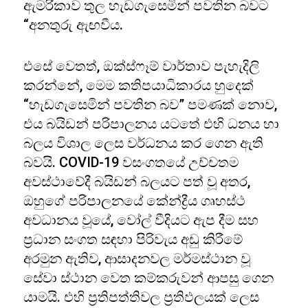
ඇමරිකාව තුල හැඩගැසෙමින් පවතින බවට
“අනතුරු ඇඟවීය.
එසේ වෙතත්, ඔක්ස්ෆෑම් වාර්තාව පැහැදිලි
කරන්නේ, මෙම කතිපයාධිකාරය හුදෙක්
“හැඩගැසෙමින් පවතින බව” පමණක් නොව,
එය බයිඩන් පරිපාලනය යටතේ එහි ධනය හා
බලය විශාල ලෙස වර්ධනය කර ගෙන ඇති
බවයි. COVID-19 වසංගතයේ උච්චතම
අවස්ථාවේදී බයිඩන් බලයට පත් වූ අතර,
ඔහුගේ පරිපාලනයේ කේන්ද්‍රීය ගෘහස්ථ
අවධානය වූයේ, වෝල් වීදියට ඇප දීම සහ
ප්‍රධාන සංගත සඳහා පිරිවැය අඩු කිරීමේ
අරමුන ඇතිව, ආසාදනවල මර්මස්ථාන වූ
සේවා ස්ථාන වෙත කම්කරුවන් ආපසු ගෙන
යාමයි. එහි ප්‍රතිපත්තිවල ප්‍රතිඵලයක් ලෙස