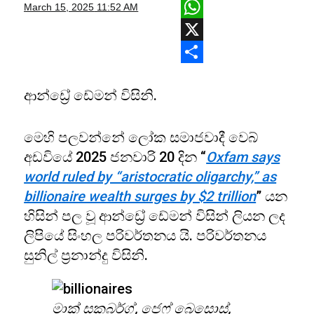
Facebook
March 15, 2025
11:52 AM
WhatsApp
X
Share
ආන්ඩ්‍රේ ඩේමන් විසිනි.
මෙහි පලවන්නේ ලෝක සමාජවාදී වෙබ්
අඩවියේ 2025 ජනවාරි 20 දින “
Oxfam says
world ruled by “aristocratic oligarchy,” as
billionaire wealth surges by $2 trillion
” යන
හිසින් පල වූ ආන්ඩ්‍රේ ඩේමන් විසින් ලියන ලද
ලිපියේ සිංහල පරිවර්තනය යි. පරිවර්තනය
සුනිල් ප්‍රනාන්දු විසිනි.
මාක් සකබර්ග්, ජෙෆ් බෙසොස්,