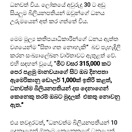
ධනවත් විය. ලෝකයේ අවුරුදු 30 ට අඩු
සියලුම බිලියනපතියන් ඔවුන්ගේ ධනය
උරුමයෙන් අත් කර ගත්තේ විය.
මෙම මූල්‍ය කතිපයාධිකාරීන්ගේ ධනය ඇත්ත
වශයෙන්ම “සිතා ගත නොහැකි” බව පැහැදිලි
කරන සංඛ්‍යාලේඛන වාර්තාවට ඇතුළත් වේ.
එහි සඳහන් වූයේ, “
මීට වසර 315,000 කට
පෙර පළමු මානවයාගේ සිට ඔබ දිනපතා
ඇමෙරිකානු ඩොලර් 1,000ක් ඉතිරි කළත්,
ධනවත්ම බිලියනපතියන් දස දෙනාගෙන්
කෙනෙකු තරම් ඔබට මුදලක් එකතු නොවනු
ඇත.”
එය තවදුරටත්, “ධනවත්ම බිලියනපතියන් 10
දෙනාගෙන් ඕනෑම කෙනෙකුගේ ධනයෙන්