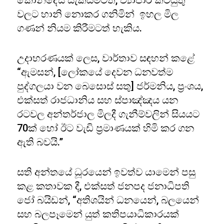
කොන්දේසි සැකසීමටත්, ව්‍යාපාර කටයුතු
වලට හානි නොකර ගනිමින් ඉහල මිල
ගණන් නියම කිරීමටත් හැකිය.
උදාහරණයක් ලෙස, වාර්තාව සඳහන් කළේ
“ඇමසන්, [ලෝකයේ දෙවන ධනවත්ම
පුද්ගලයා වන බෙසොස් සතු] ජර්මනිය, ප්‍රංශය,
එක්සත් රාජධානිය සහ ස්පාඤ්ඤය යන
රටවල අන්තර්ජාල මිලදී ගැනීම්වලින් සියයට
70ක් හෝ ඊට වැඩි ප්‍රමාණයක් හිමි කර ගන
ඇති බවයි.”
සති අන්තයේ ධූරයෙන් ඉවත්ව යාමෙන් පසු
කළ කතාවක දී, එක්සත් ජනපද ජනාධිපති
ජෝ බයිඩන්, “අතිශයින් ධනයෙන්, බලයෙන්
සහ බලපෑමෙන් යුත් කතිපයාධිකාරයක්