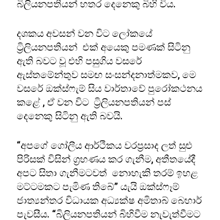
බිලියනපතියන් හතර දෙනෙකු බිහි විය.
දශකය අවසන් වන විට ලෝකයේ
ට්‍රිලියනපතියන් එක් අයෙකු පමණක් සිටිනු
ඇති බවට වූ එහි පසුගිය වසරේ
ඇස්තමේන්තුව සමඟ සංසන්දනාත්මකව, මෙ
වසරේ ඔක්ස්ෆැම් සිය වාර්තාවේ පුරෝකථනය
කළේ , ඒ වන විට ට්‍රිලියනපතියන් පස්
දෙනෙකු සිටිනු ඇති බවයි.
“අපගේ ගෝලීය ආර්ථිකය වරප්‍රසාද ලත් සුළු
පිරිසක් විසින් ග්‍රහණය කර ගැනීම, අතීතයේදී
අපට සිතා ගැනීමටවත් නොහැකි තරම් ඉහළ
මට්ටමකට පැමිණ තිබේ” යැයි ඔක්ස්ෆෑම්
ජාත්‍යන්තර විධායක අධ්‍යක්ෂ අමිතාබ් බෙහාර්
පැවසීය. “බිලියනපතියන් බිහිවීම නැවැත්වීමට