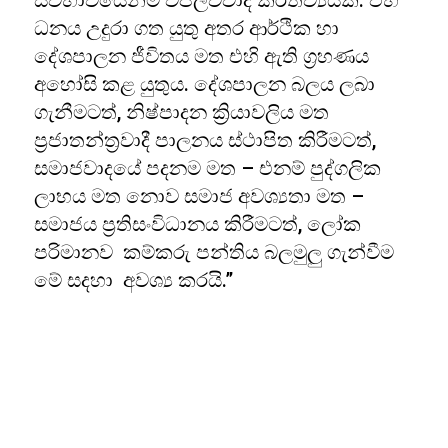
ස්වභාවයෙන්ම විප්ලවවාදී කර්තව්‍යයකි. එහි
ධනය උදුරා ගත යුතු අතර ආර්ථික හා
දේශපාලන ජීවිතය මත එහි ඇති ග්‍රහණය
අහෝසි කළ යුතුය. දේශපාලන බලය ලබා
ගැනීමටත්, නිෂ්පාදන ක්‍රියාවලිය මත
ප්‍රජාතන්ත්‍රවාදී පාලනය ස්ථාපිත කිරීමටත්,
සමාජවාදයේ පදනම මත – එනම් පුද්ගලික
ලාභය මත නොව සමාජ අවශ්‍යතා මත –
සමාජය ප්‍රතිසංවිධානය කිරීමටත්, ලෝක
පරිමානව කම්කරු පන්තිය බලමුලු ගැන්වීම
මේ සදහා අවශ්‍ය කරයි.”