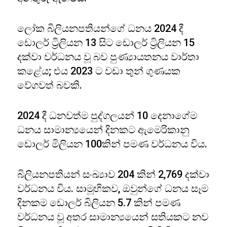
ලෝක බිලියනපතියන්ගේ ධනය 2024 දී
ඩොලර් ට්‍රිලියන 13 සිට ඩොලර් ට්‍රිලියන 15
දක්වා වර්ධනය වූ බව පුණ්‍යායතනය වාර්තා
කළේය; එය 2023 ට වඩා තුන් ගුණයක
වේගවත් බවකි.
2024 දී ධනවත්ම පුද්ගලයන් 10 දෙනාගේම
ධනය සාමාන්‍යයෙන් දිනකට ඇමෙරිකානු
ඩොලර් මිලියන 100කින් පමණ වර්ධනය විය.
බිලියනපතියන් සංඛ්‍යාව 204 කින් 2,769 දක්වා
වර්ධනය විය. සාමූහිකව, ඔවුන්ගේ ධනය සෑම
දිනකම ඩොලර් බිලියන 5.7 කින් පමණ
වර්ධනය වූ අතර සාමාන්‍යයෙන් සතියකට නව