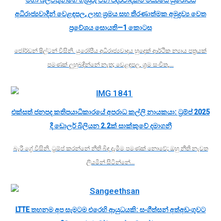
අධිරාජ්‍යවාදීන් වෙළඳපල, ලාභ ශ්‍රමය සහ තීරණාත්මක අමුද්‍රව්‍ය වෙත
ප්‍රවේශය සොයති—1 කොටස
ජෝර්ඩන් ෂිල්ටන් විසිනි. යුරෝපීය අධිරාජ්‍යවාදය හුදෙක් ආර්ථික න්‍යාය පත්‍රයක්
පමණක් ලුහුබඳින්නේ නැත; වෙළඳපල, ශ්‍රම සංචිත,…
එක්සත් ජනපද කතිපයාධිකාරයේ අපරාධ කල්ලි නායකයා: ට්‍රම්ප් 2025
දී ඩොලර් බිලියන 2.2ක් සාක්කුවේ දමාගනී
බැරී ග්‍රේ විසිනි. ට්‍රම්ප් කරන්නේ නීති බිඳ දැමීම පමණක් නොවේ; ඔහු නීති නැවත
ලියමින් සිටින්නේ…
LTTE තහනම අප සැමටම එරෙහි ආයුධයකි: සංගීත්සන් අත්අඩංගුවට