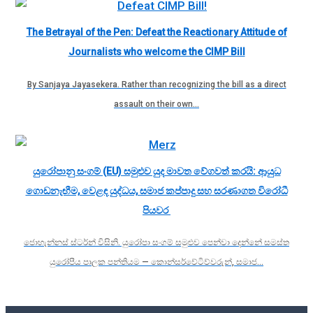
The Betrayal of the Pen: Defeat the Reactionary Attitude of
Journalists who welcome the CIMP Bill
By Sanjaya Jayasekera. Rather than recognizing the bill as a direct
assault on their own…
යුරෝපානු සංගම් (EU) සමුළුව යුද මාවත වේගවත් කරයි: ආයුධ
ගොඩනැඟීම, වෙළඳ යුද්ධය, සමාජ කප්පාදු සහ සරණාගත විරෝධී
පියවර
ජොහැන්නස් ස්ටර්න් විසිනි. යුරෝපා සංගම් සමුළුව පෙන්වා දෙන්නේ සමස්ත
යුරෝපීය පාලක පන්තියම — කොන්සර්වේටිව්වරුන්, සමාජ…