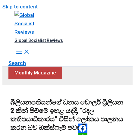
Skip to content
Global Socialist Reviews
Search
Monthly Magazine
බිලියනපතියන්ගේ ධනය ඩොලර් ට්‍රිලියන
2 කින් පිම්මේ ඉහළ යද්දී, “රදල
කතිපයාධිකාරය” විසින් ලෝකය පාලනය
කරන බව ඔක්ස්ෆැම් පවසයි