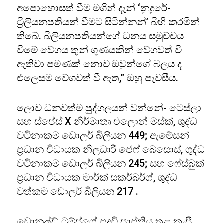
අපොහොසත් වීම මගින් දැන් ‘නුදුරේ-
ට්‍රිලියනපතියන් වීමට සිටින්නන්’ බිහි කරමින්
තිබේ. බිලියනපතියන්ගේ ධනය සමුච්චය
වීමේ වේගය තුන් ගුණයකින් වේගවත් වී
ඇතිවා පමණක් නොව ඔවුන්ගේ බලය ද
එලෙසම වේගවත් වී ඇත,” ඔහු පැවසීය.
ලොව ධනවත්ම පුද්ගලයන් වන්නේ- ටෙස්ලා
සහ ස්පේස් X නිර්මාතෘ එලොන් මස්ක්, ශුද්ධ
වටිනාකම ඩොලර් බිලියන 449; ඇමේසන්
ප්‍රධාන විධායක නිලධාරී ජෙෆ් බෙසොස්, ශුද්ධ
වටිනාකම ඩොලර් බිලියන 245; සහ ෆේස්බුක්
ප්‍රධාන විධායක මාර්ක් සකර්බර්ග්, ශුද්ධ
වත්කම ඩොලර් බිලියන 217 .
ඩොනල්ඩ් ට්‍රම්ප්ගේ පදවි ප්‍රාප්තිය තුළ කැපී