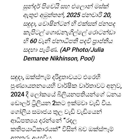
සුන්දර් පිචෙයි සහ එලොන් මස්ක්
ඇතුළු අමුත්තන්, 2025 ජනවාරි 20,
සඳුදා, වොෂින්ටන් හි එක්සත් ජනපද
කැපිටල් ගොඩනැගිල්ලේ රොටන්ඩා
හි 60 වැනි ජනාධිපති පදවි ප්‍රාප්තිය
සදහා පැමිණ. (AP Photo/Julia
Demaree Nikhinson, Pool)
සඳුදා, ඔක්ස්ෆැම් දරිද්‍රතාවයට එරෙහි
පුණ්‍යායතනයෙහි වාර්ෂික වාර්තාවට අනුව,
2024 දී ලෝකයේ බිලියනපතියන්ගේ ධනය
ඩොලර් ට්‍රිලියන 2කට ඉක්මවා වැඩි වීය.
ගෝලීය සමාජය තුල වැඩි වැඩියෙන්
ආධිපත්‍යය දරන්නේ “රදල
කතිපයාධිකාරයක්” විසින් බව ඔක්ස්ෆෑම්
අනතුරු ඇඟවීය.