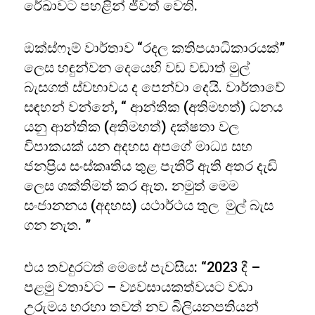
රේඛාවට පහළින් ජීවත් වෙති.
ඔක්ස්ෆෑම් වාර්තාව “රදල කතිපයාධිකාරයක්”
ලෙස හඳුන්වන දෙයෙහි වඩ වඩාත් මුල්
බැසගත් ස්වභාවය ද පෙන්වා දෙයි. වාර්තාවේ
සඳහන් වන්නේ, “ ආන්තික (අතිමහත්) ධනය
යනු ආන්තික (අතිමහත්) දක්ෂතා වල
විපාකයක් යන අදහස අපගේ මාධ්‍ය සහ
ජනප්‍රිය සංස්කෘතිය තුළ පැතිරී ඇති අතර දැඩි
ලෙස ශක්තිමත් කර ඇත. නමුත් මෙම
සංජානනය (අදහස) යථාර්ථය තුල මුල් බැස
ගන නැත. ”
එය තවදුරටත් මෙසේ පැවසීය: “2023 දී –
පළමු වතාවට – ව්‍යවසායකත්වයට වඩා
උරුමය හරහා තවත් නව බිලියනපතියන්