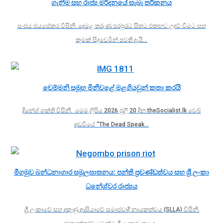
ගැනීම සහ රාජ්‍ය මර්දනයේ සැබෑ තර්කනය
සංජය ජයසේකර විසිනි. දෙමළ තරුණ පරපුරට සිතට එකඟව උදව් වීමට සහ
කුමක් සිදුවෙමින් පවතී දැයි…
චෙම්මනි සමූහ මිනීවළේ මළගියවුන් කතා කරයි
දිනේශ් ශක්ති විසිනි. මෙම ලිපිය 2026 ජුලි 20 දින theSocialist.lk වෙබ්
අඩවියේ “The Dead Speak…
මීගමුව බන්ධනාගාර සමූලඝාතනය: පන්ති ප්‍රචණ්ඩත්වය සහ ශ්‍රී ලංකා
ධනේශ්වර රාජ්‍යය
ශ්‍රී ලංකාවේ සහ දකුණු ආසියාවේ සමාජවාදී නායකත්වය (SLLA) විසිනි.