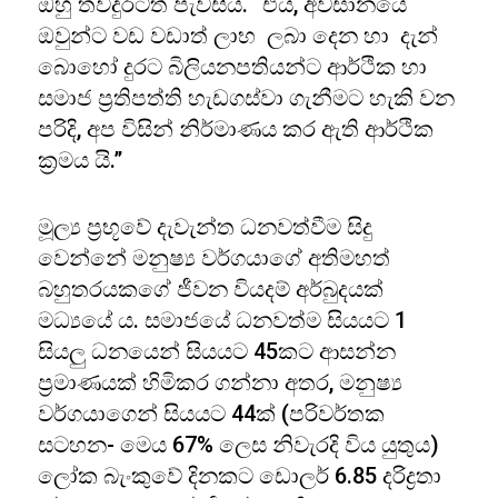
ඔහු තවදුරටත් පැවසීය. “එය, අවසානයේ
ඔවුන්ට වඩ වඩාත් ලාභ ලබා දෙන හා දැන්
බොහෝ දුරට බිලියනපතියන්ට ආර්ථික හා
සමාජ ප්‍රතිපත්ති හැඩගස්වා ගැනීමට හැකි වන
පරිදි, අප විසින් නිර්මාණය කර ඇති ආර්ථික
ක්‍රමය යි.”
මූල්‍ය ප්‍රභූවේ දැවැන්ත ධනවත්වීම සිදු
වෙන්නේ මනුෂ්‍ය වර්ගයාගේ අතිමහත්
බහුතරයකගේ ජීවන වියදම් අර්බුදයක්
මධ්‍යයේ ය. සමාජයේ ධනවත්ම සියයට 1
සියලු ධනයෙන් සියයට 45කට ආසන්න
ප්‍රමාණයක් හිමිකර ගන්නා අතර, මනුෂ්‍ය
වර්ගයාගෙන් සියයට 44ක් (පරිවර්තක
සටහන- මෙය 67% ලෙස නිවැරදි විය යුතුය)
ලෝක බැංකුවේ දිනකට ඩොලර් 6.85 දරිද්‍රතා