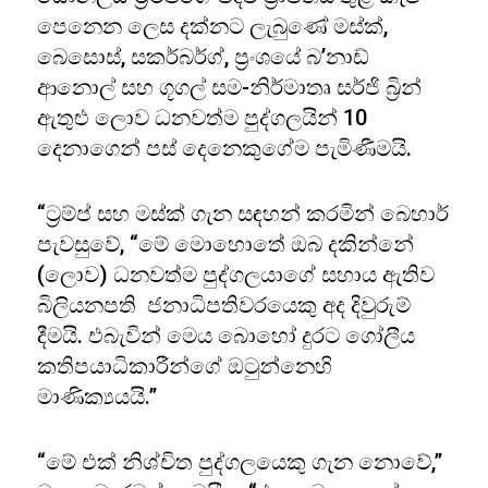
පෙනෙන ලෙස දක්නට ලැබුණේ මස්ක්,
බෙසොස්, සකර්බර්ග්, ප්‍රංශයේ බ’නාඩ්
ආනොල් සහ ගූගල් සම-නිර්මාතෘ සර්ජි බ්‍රින්
ඇතුළු ලොව ධනවත්ම පුද්ගලයින් 10
දෙනාගෙන් පස් දෙනෙකුගේම පැමිණීමයි.
“ට්‍රම්ප් සහ මස්ක් ගැන සඳහන් කරමින් බෙහාර්
පැවසුවේ, “මේ මොහොතේ ඔබ දකින්නේ
(ලොව) ධනවත්ම පුද්ගලයාගේ සහාය ඇතිව
බිලියනපති ජනාධිපතිවරයෙකු අද දිවුරුම්
දීමයි. එබැවින් මෙය බොහෝ දුරට ගෝලීය
කතිපයාධිකාරීන්ගේ ඔටුන්නෙහි
මාණික්‍යයයි.”
“මේ එක් නිශ්චිත පුද්ගලයෙකු ගැන නොවේ,”