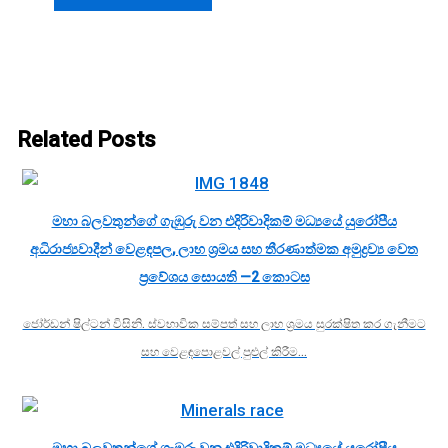
Related Posts
මහා බලවතුන්ගේ ගැඹුරු වන එදිරිවාදිකම් මධ්‍යයේ යුරෝපීය
අධිරාජ්‍යවාදීන් වෙළඳපල, ලාභ ශ්‍රමය සහ තීරණාත්මක අමුද්‍රව්‍ය වෙත
ප්‍රවේශය සොයති —2 කොටස
ජෝර්ඩන් ෂිල්ටන් විසිනි. ස්වභාවික සම්පත් සහ ලාභ ශ්‍රමය සුරක්ෂිත කර ගැනීමට
සහ වෙළඳපොළවල් පුළුල් කිරීම…
මහා බලවතුන්ගේ ගැඹුරු වන එදිරිවාදිකම් මධ්‍යයේ යුරෝපීය