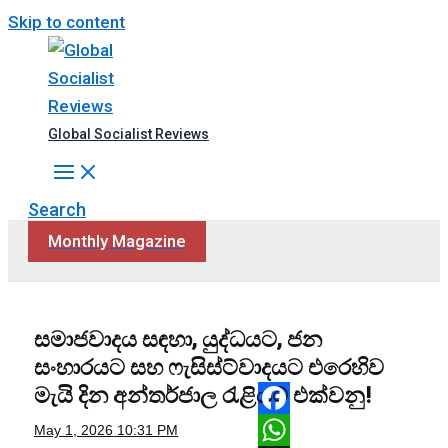
Skip to content
Global Socialist Reviews
Search
Monthly Magazine
සමාජවාදය සඳහා, යුද්ධයට, ජන
සංහාරයට සහ ෆැසිස්ට්වාදයට එරෙහිව
මැයි දින අන්තර්ජාල රැළියට එක්වනු!
Facebook
May 1, 2026
10:31 PM