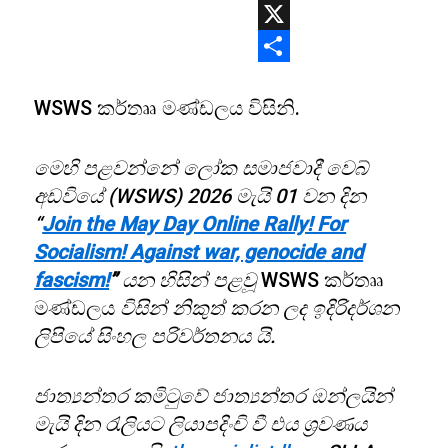
WhatsApp
X
Share
WSWS කර්තෲ මණ්ඩලය විසිනි.
මෙහි පළවන්නේ ලෝක සමාජවාදී වෙබ්
අඩවියේ (WSWS) 2026 මැයි 01 වන දින
“
Join the May Day Online Rally! For
Socialism! Against war, genocide and
fascism!
”
යන හිසින් පළවූ
WSWS කර්තෲ
මණ්ඩලය
විසින් නිකුත් කරන ලද ඉදිරිදර්ශන
ලිපියේ
සිංහල පරිවර්තනය යි.
ජාත්‍යන්තර කමිටුවේ ජාත්‍යන්තර ඔන්ලයින්
මැයි දින රැලියට ලියාපදිංචි වී එය ශ්‍රවණය