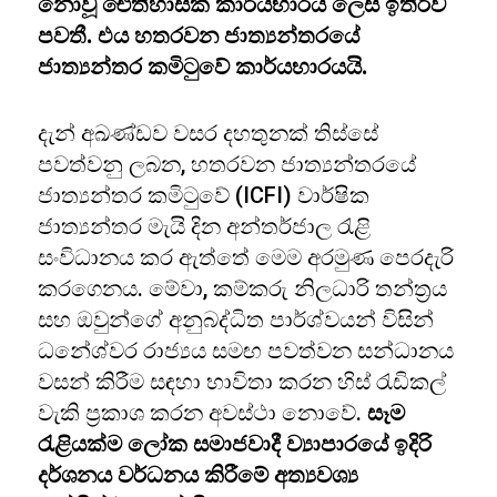
නොවූ ඓතිහාසික කාර්යභාරය ලෙස ඉතිරිව
පවතී. එය හතරවන ජාත්‍යන්තරයේ
ජාත්‍යන්තර කමිටුවේ කාර්යභාරයයි.
දැන් අඛණ්ඩව වසර දහතුනක් තිස්සේ
පවත්වනු ලබන, හතරවන ජාත්‍යන්තරයේ
ජාත්‍යන්තර කමිටුවේ (ICFI) වාර්ෂික
ජාත්‍යන්තර මැයි දින අන්තර්ජාල රැළි
සංවිධානය කර ඇත්තේ මෙම අරමුණ පෙරදැරි
කරගෙනය. මේවා, කම්කරු නිලධාරි තන්ත්‍රය
සහ ඔවුන්ගේ අනුබද්ධිත පාර්ශ්වයන් විසින්
ධනේශ්වර රාජ්‍යය සමඟ පවත්වන සන්ධානය
වසන් කිරීම සඳහා භාවිතා කරන හිස් රැඩිකල්
වැකි ප්‍රකාශ කරන අවස්ථා නොවේ.
සෑම
රැළියක්ම ලෝක සමාජවාදී ව්‍යාපාරයේ ඉදිරි
දර්ශනය වර්ධනය කිරීමේ අත්‍යවශ්‍ය