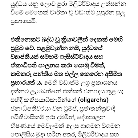
යුද්ධය යනු ලොව පුරා මිලිටරිවාදය උත්සන්න
වීමේ මෙතෙක් වාර්තා වූ වඩාත්ම පුපුරන සුලු
ප්‍රකාශයයි.
එකිනෙකට බද්ධ වූ ක්‍රියාවලීන් දෙකක් මෙහි
ප්‍රමුඛ වේ. පළමුවැන්න නම්, යුද්ධයේ
ව්‍යාප්තියත් සමඟම ෆැසිස්ට්වාදය සහ
ඒකාධිපති පාලනය කරා යොමු වීමත්,
කම්කරු පන්තිය මත එල්ල කෙරෙන අසීමිත
ප්‍රහාරයත් ය.
මෙහි වඩාත්ම උග්‍ර ප්‍රකාශනය
දක්නට ලැබෙන්නේ එක්සත් ජනපදය තුළ ය;
එහිදී කතිපයාධිකාරීන්ගේ (oligarchs)
ජනාධිපතිවරයා වන ට්‍රම්ප්, ප්‍රජාතන්ත්‍රවාදී
අයිතිවාසිකම් ඉරා දමමින්, දේශපාලන
භීෂණයේ මෙවලමක් ලෙස ආගමන විගමන
පොලිසිය මුදා හරින අතර, මිලිටරිවාදය සහ