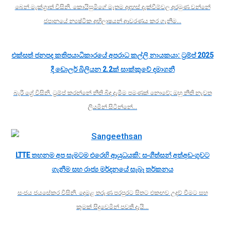
බෙන් මැක්ග්‍රාත් විසිනි. කොයිසුමිගේ මෑතම අදහස් දැක්වීම්වල අරමුණ වන්නේ
ජපානයේ න්‍යෂ්ටික අභිලාෂයන් ආවරණය කර ගැනීම…
එක්සත් ජනපද කතිපයාධිකාරයේ අපරාධ කල්ලි නායකයා: ට්‍රම්ප් 2025
දී ඩොලර් බිලියන 2.2ක් සාක්කුවේ දමාගනී
බැරී ග්‍රේ විසිනි. ට්‍රම්ප් කරන්නේ නීති බිඳ දැමීම පමණක් නොවේ; ඔහු නීති නැවත
ලියමින් සිටින්නේ…
LTTE තහනම අප සැමටම එරෙහි ආයුධයකි: සංගීත්සන් අත්අඩංගුවට
ගැනීම සහ රාජ්‍ය මර්දනයේ සැබෑ තර්කනය
සංජය ජයසේකර විසිනි. දෙමළ තරුණ පරපුරට සිතට එකඟව උදව් වීමට සහ
කුමක් සිදුවෙමින් පවතී දැයි…