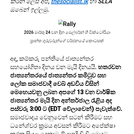
කරන ලෙස අපි,
thesocialist.lk
හා SLLA
ඔබෙන් ඉල්ලමු.
2026 මාර්තු 24 වන දින මෙල්බර්න් හි වික්ටෝරියා
ප්‍රාන්ත ගුරුවරුන්ගේ වර්ජනයේ කොටසක්
අද, කම්කරු පන්තියේ ජාත්‍යන්තර
සහයෝගිතා දිනය වන මැයි දිනයයි.
හතරවන
ජාත්‍යන්තරයේ ජාත්‍යන්තර කමිටුව සහ
ලෝක සමාජවාදී වෙබ් අඩවිය විසින්
මෙහෙයවනු ලබන අපගේ 13 වන වාර්ෂික
ජාත්‍යන්තර මැයි දින අන්තර්ජාල රැළිය අද
පස්වරු 3:00 ට (EDT වේලාවෙන්) පැවැත්වේ.
සමාජවාදය වෙනුවෙන් සටන් කිරීමට සහ
ධනේශ්වර ක්‍රමය අවසන් කිරීමට අපේක්ෂා