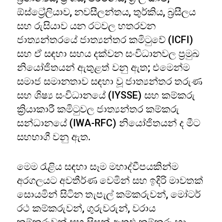
ඕස්ට්‍රේලියාව, නවසීලන්තය, තුර්කිය, බ්‍රසීලය
සහ රුසියාව යන රටවල හතරවන
ජාත්‍යන්තරයේ ජාත්‍යන්තර කමිටුවේ (ICFI)
සහ ඒ සඳහා සහය දක්වන සංවිධානවල ප්‍රමුඛ
නියෝජිතයන් ඇතුළත් වනු ඇත; එමෙන්ම
සමාජ සමානතාව සඳහා වූ ජාත්‍යන්තර තරුණ
සහ ශිෂ්‍ය සංවිධානයේ (IYSSE) සහ කම්කරු
ක්‍රියාකාරී කමිටුවල ජාත්‍යන්තර කම්කරු
සන්ධානයේ (IWA-RFC) නියෝජිතයන් ද මීට
සහභාගී වනු ඇත.
මෙම රැළිය සඳහා සෑම මහාද්වීපයකින්ම
අරගලයට අවතීර්ණ වෙමින් සහ ඉදිරි මාවතක්
සොයමින් සිටින තැපැල් කම්කරුවන්, මෝටර්
රථ කම්කරුවන්, ගුරුවරුන්, වරාය