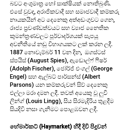
බවට අංශුමාත්‍ර හෝ සාක්ෂියක් නොතිබුණි.
එසේ වුවද, අරාජිකවාදී සහ සමාජවාදී කම්කරු
නායකයින් අට දෙනෙකු අත්අඩංගුවට ගෙන,
රාජ්‍ය ප්‍රචණ්ඩත්වයට සහ ව්‍යාජ නෛතික
කුමන්ත්‍රණවලට පූර්වාදර්ශයක් සැපයූ
අවනීතියේ නඩු විභාගයකට ලක් කරන ලදී.
1887 නොවැම්බර් 11 වන දින, ඔගස්ටස්
ස්පයිස් (August Spies), ඇඩොල්ෆ් ෆිෂර්
(Adolph Fischer), ජෝර්ජ් එංගල් (George
Engel) සහ ඇල්බට් පාර්සන්ස් (Albert
Parsons) යන කම්කරුවන් සිව් දෙනෙකු
එල්ලා මරා දමන ලදී. තවත් අයෙකු වූ ලුවී
ලින්ග් (Louis Lingg), සිය සිරමැදිරිය තුළදීම
සියදිවි නසා ගැනීමට පොළඹවන ලදී.
හේමාර්කට් (Haymarket) හීදී දිවි පිදූවන්