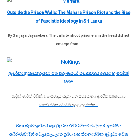
Outside the Prison Walls: The Mahara Prison Riot and the Rise
of Fascistic Ideology in Sri Lanka
By Sanjaya Jayasekera. The calls to shoot prisoners in the head did not
emerge from…
ඇමරිකානු කම්කරුවෝ සහ තරුණයෝ සමාජවාදය දෙසට හැරෙමින්
සිටිති
පැට්‍රික් මාටින් විසිනි. සමාජවාදය සඳහා වන සහයෝගය ආර්ථික තත්ත්වයට
නොව ජීවන රටාවට අදාළ සුදු ජාතික…
මහා බලවතුන්ගේ ගැඹුරු වන එදිරිවාදිකම් මධ්‍යයේ යුරෝපීය
අධිරාජ්‍යවාදීන් වෙළඳපල, ලාභ ශ්‍රමය සහ තීරණාත්මක අමුද්‍රව්‍ය වෙත