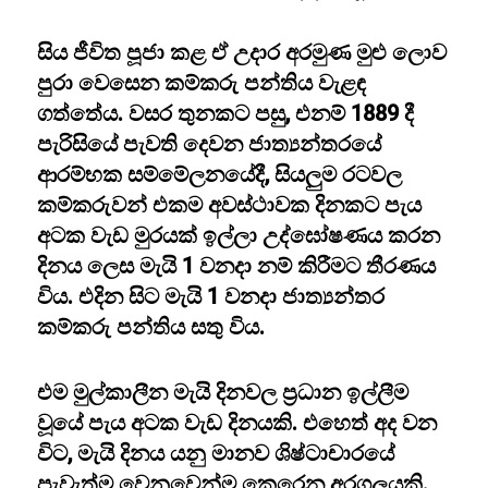
සිය ජීවිත පූජා කළ ඒ උදාර අරමුණ මුළු ලොව
පුරා වෙසෙන කම්කරු පන්තිය වැළඳ
ගත්තේය. වසර තුනකට පසු, එනම් 1889 දී
පැරිසියේ පැවති දෙවන ජාත්‍යන්තරයේ
ආරම්භක සම්මේලනයේදී, සියලුම රටවල
කම්කරුවන් එකම අවස්ථාවක දිනකට පැය
අටක වැඩ මුරයක් ඉල්ලා උද්ඝෝෂණය කරන
දිනය ලෙස මැයි 1 වනදා නම් කිරීමට තීරණය
විය. එදින සිට මැයි 1 වනදා ජාත්‍යන්තර
කම්කරු පන්තිය සතු විය.
එම මුල්කාලීන මැයි දිනවල ප්‍රධාන ඉල්ලීම
වූයේ පැය අටක වැඩ දිනයකි. එහෙත් අද වන
විට, මැයි දිනය යනු මානව ශිෂ්ටාචාරයේ
පැවැත්ම වෙනුවෙන්ම කෙරෙන අරගලයකි.