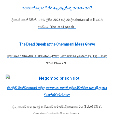
චෙම්මනි සමූහ මිනීවළේ මළගියවුන් කතා කරයි
දිනේශ් ශක්ති විසිනි. මෙම ලිපිය 2026 ජුලි 20 දින theSocialist.lk වෙබ්
අඩවියේ “The Dead Speak…
The Dead Speak at the Chemmani Mass Grave
By Dinesh Shakthi. A skeleton (429th) excavated yesterday (19) — Day
37 of Phase 3…
මීගමුව බන්ධනාගාර සමූලඝාතනය: පන්ති ප්‍රචණ්ඩත්වය සහ ශ්‍රී ලංකා
ධනේශ්වර රාජ්‍යය
ශ්‍රී ලංකාවේ සහ දකුණු ආසියාවේ සමාජවාදී නායකත්වය (SLLA) විසිනි.
ජාත්‍යන්තරව මෙන්ම ශ්‍රී ලංකාව තුළ ද…