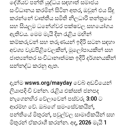
දේශීයව පන්ති යුද්ධය සඳහාත් සමාජය
සංවිධානය කරමින් සිටින අතර, ඔවුන් එය සිදු
කරන්නේ වෘත්තීය සමිති නිලධාරි තන්ත්‍රයේ
සහ සියලුම ධනේශ්වර පක්ෂවල සහයෝගය
ඇතිවය. මෙම මැයි දින රැළිය මඟින්
කම්කරුවන් සහ තරුණයන් ඉදිරි සටන සඳහා
අවශ්‍ය වැඩපිළිවෙලකින්, මූලෝපායකින් සහ
ජාත්‍යන්තර සංවිධානාත්මක ඉදිරි දර්ශනයකින්
සන්නද්ධ කරනු ඇත.
දැන්ම wsws.org/mayday වෙබ් අඩවියෙන්
ලියාපදිංචි වන්න. රැළිය එක්සත් ජනපද
නැගෙනහිර වේලාවෙන් පස්වරු 3:00 ට
ආරම්භ වේ. ඔබගේ සම-සේවකයින්,
පන්තියේ මිතුරන්, පවුල්වල සාමාජිකයින් සහ
මිතුරන් ඒකරාශී කරන්න. අද, 2026 මැයි 1