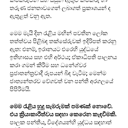
කම්කරුවන් සහ සිසුන් ඇතුළු කම්කරු හා
තරුණ ජනතාවගෙන් ලබාගත් ප්‍රකාශයන් ද
ඇතුළත් වනු ඇත.
මෙම මැයි දින රැළිය මඟින් පවතින ලෝක
තත්ත්වය පිළිබඳ තක්සේරුවක් ඉදිරිපත් කරනු
ඇත: එනම්, ඉරානයට එරෙහි යුද්ධයේ
ඉතිහාසය සහ එහි අර්ථය; ඒකාධිපති පාලනය
කරා ගමන් කිරීම සහ ධනේශ්වර
ප්‍රජාතන්ත්‍රවාදී රූපයන් බිඳ වැටීම; මෙන්ම
ජාත්‍යන්තරව වේගවත් වන පන්ති අරගලයේ
පිපිරීමයි.
මෙම රැළිය හුදු සැමරුමක් පමණක් නොවේ.
එය ක්‍රියාකාරීත්වය සඳහා කෙරෙන කැඳවීමකි.
පාලක පන්තිය, විදේශයන්හි යුද්ධය සඳහාත්