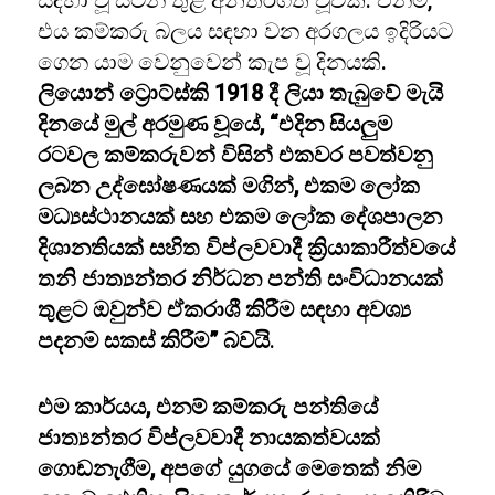
සඳහා වූ සටන තුළ අන්තර්ගත වූවකි. එනම්,
එය කම්කරු බලය සඳහා වන අරගලය ඉදිරියට
ගෙන යාම වෙනුවෙන් කැප වූ දිනයකි.
ලියොන් ට්‍රොට්ස්කි 1918 දී ලියා තැබුවේ මැයි
දිනයේ මුල් අරමුණ වූයේ, “එදින සියලුම
රටවල කම්කරුවන් විසින් එකවර පවත්වනු
ලබන උද්ඝෝෂණයක් මගින්, එකම ලෝක
මධ්‍යස්ථානයක් සහ එකම ලෝක දේශපාලන
දිශානතියක් සහිත විප්ලවවාදී ක්‍රියාකාරීත්වයේ
තනි ජාත්‍යන්තර නිර්ධන පන්ති සංවිධානයක්
තුළට ඔවුන්ව ඒකරාශී කිරීම සඳහා අවශ්‍ය
පදනම සකස් කිරීම” බවයි
.
එම කාර්යය, එනම් කම්කරු පන්තියේ
ජාත්‍යන්තර විප්ලවවාදී නායකත්වයක්
ගොඩනැගීම, අපගේ යුගයේ මෙතෙක් නිම