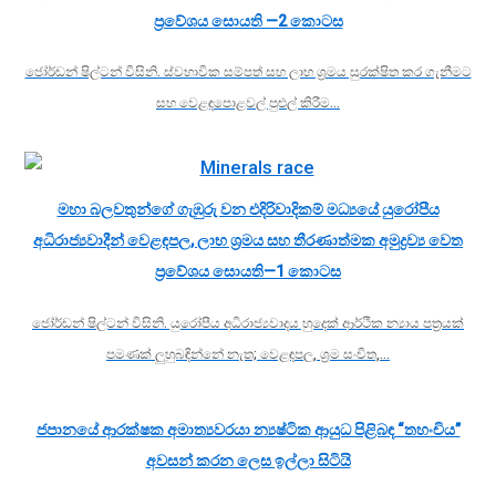
ප්‍රවේශය සොයති —2 කොටස
ජෝර්ඩන් ෂිල්ටන් විසිනි. ස්වභාවික සම්පත් සහ ලාභ ශ්‍රමය සුරක්ෂිත කර ගැනීමට
සහ වෙළඳපොළවල් පුළුල් කිරීම…
මහා බලවතුන්ගේ ගැඹුරු වන එදිරිවාදිකම් මධ්‍යයේ යුරෝපීය
අධිරාජ්‍යවාදීන් වෙළඳපල, ලාභ ශ්‍රමය සහ තීරණාත්මක අමුද්‍රව්‍ය වෙත
ප්‍රවේශය සොයති—1 කොටස
ජෝර්ඩන් ෂිල්ටන් විසිනි. යුරෝපීය අධිරාජ්‍යවාදය හුදෙක් ආර්ථික න්‍යාය පත්‍රයක්
පමණක් ලුහුබඳින්නේ නැත; වෙළඳපල, ශ්‍රම සංචිත,…
ජපානයේ ආරක්ෂක අමාත්‍යවරයා න්‍යෂ්ටික ආයුධ පිළිබඳ “තහංචිය”
අවසන් කරන ලෙස ඉල්ලා සිටියි