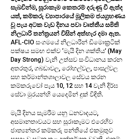
සැබවින්ම, සූරාකෑම කෙතරම් දරුණු වී ඇත්ද
යත්, කම්කරු ව්‍යාපාරයේ මූලිකම ජයග්‍රහණය
වූ පැය අටක වැඩ දිනය පවා වෘත්තීය සමිති
නිලධාරි තන්ත්‍රයන් විසින් අත්හැර දමා ඇත.
AFL-CIO සංගමයේ නිලධාරීන් ඩිමොක්‍රටික්
පක්ෂය සමඟ එක්ව ‘මැයි දින ශක්තිය’ (May
Day Strong) වැනි උත්සව සංවිධානය කරන
අතරතුර, ගබඩාවල, රෝහල්වල, පාසල්වල
සහ කර්මාන්තශාලාවල සේවය කරන
කම්කරුවෝ පැය 10, 12 සහ 14 වැනි දීර්ඝ
සේවා මුරයන්හි යෙදෙමින් දුක් විඳිති.
මැයි දිනය සැමරීම යනු ධනවාදයට,
අසමානතාවයට සහ සූරාකෑමට එරෙහිව
ජාත්‍යන්තර කම්කරු පන්තියේ එකමුතුව