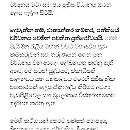
මර්දනය වටා සමාජය ප්‍රතිසංවිධානය කරන
ලෙස ඉල්ලා සිටියි.
දෙවැන්න නම්, ජාත්‍යන්තර කම්කරු පන්තියේ
වර්ධනය වෙමින් පවතින ප්‍රතිරෝධයයි.
මෙම
මැයි දින රැළිය මඟින් විවිධ මහාද්වීප පුරා
කම්කරුවන් සහ තරුණයන් ගෙන යන
වර්ධනය වන අරගල ලේඛනගත කරනු ඇති
අතර, එම සටන් යුද්ධයට, ඒකාධිපති
පාලනයට සහ ධනවාදයට එරෙහි සවිඥානික
ව්‍යාපාරයක් ලෙස ඒකාබද්ධ කිරීමට අවශ්‍ය
වැඩපිළිවෙල සහ මූලෝපාය විස්තරාත්මකව
ඉදිරිපත් කරනු ඇත.
මෙහි කථිකයන් අතරට එක්සත් ජනපදය,
බ්‍රිතාන්‍යය, ප්‍රංශය, ජර්මනිය, ශ්‍රී ලංකාව,