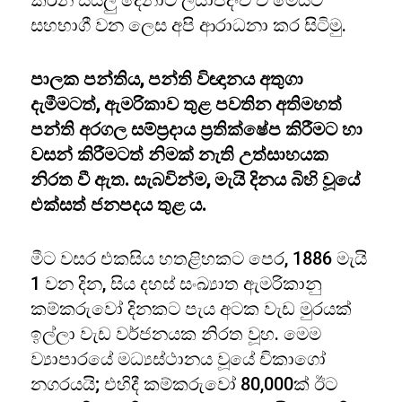
කරන සියලු දෙනාට ලියාපදිංචි වී මෙයට
සහභාගී වන ලෙස අපි ආරාධනා කර සිටිමු.
පාලක පන්තිය, පන්ති විඥානය අතුගා
දැමීමටත්, ඇමරිකාව තුළ පවතින අතිමහත්
පන්ති අරගල සම්ප්‍රදාය ප්‍රතික්ෂේප කිරීමට හා
වසන් කිරීමටත් නිමක් නැති උත්සාහයක
නිරත වී ඇත. සැබවින්ම, මැයි දිනය බිහි වූයේ
එක්සත් ජනපදය තුළ ය.
මීට වසර එකසිය හතළිහකට පෙර, 1886 මැයි
1 වන දින, සිය දහස් සංඛ්‍යාත ඇමරිකානු
කම්කරුවෝ දිනකට පැය අටක වැඩ මුරයක්
ඉල්ලා වැඩ වර්ජනයක නිරත වූහ. මෙම
ව්‍යාපාරයේ මධ්‍යස්ථානය වූයේ චිකාගෝ
නගරයයි; එහිදී කම්කරුවෝ 80,000ක් ඊට