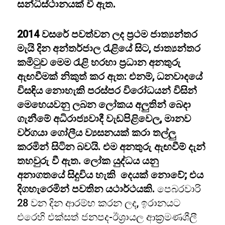
සන්ධිස්ථානයක් වී ඇත.
2014 වසරේ පවත්වන ලද ප්‍රථම ජාත්‍යන්තර
මැයි දින අන්තර්ජාල රැළියේ සිට, ජාත්‍යන්තර
කමිටුව මෙම රැළි හරහා ප්‍රධාන අනතුරු
ඇඟවීමක් නිකුත් කර ඇත: එනම්, ධනවාදයේ
විසඳිය නොහැකි පරස්පර විරෝධයන් විසින්
මෙහෙයවනු ලබන ලෝකය අලුතින් බෙදා
ගැනීමේ අධිරාජ්‍යවාදී වැඩපිළිවෙල, මානව
වර්ගයා ගෝලීය ව්‍යසනයක් කරා තල්ලු
කරමින් සිටින බවයි. එම අනතුරු ඇඟවීම් දැන්
තහවුරු වී ඇත. ලෝක යුද්ධය යනු
අනාගතයේ සිදුවිය හැකි දෙයක් නොවේ; එය
දිගහැරෙමින් පවතින යථාර්ථයකි.
පෙබරවාරි
28 වන දින ආරම්භ කරන ලද, ඉරානයට
එරෙහි එක්සත් ජනපද-ඊශ්‍රායල ආක්‍රමණශීලී