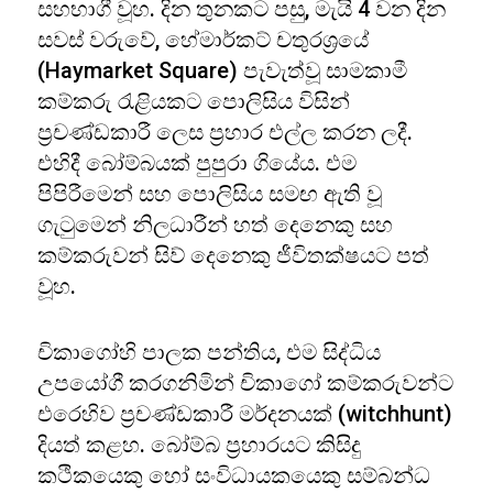
සහභාගී වූහ. දින තුනකට පසු, මැයි 4 වන දින
සවස් වරුවේ, හේමාර්කට් චතුරශ්‍රයේ
(Haymarket Square) පැවැත්වූ සාමකාමී
කම්කරු රැළියකට පොලිසිය විසින්
ප්‍රචණ්ඩකාරී ලෙස ප්‍රහාර එල්ල කරන ලදී.
එහිදී බෝම්බයක් පුපුරා ගියේය. එම
පිපිරීමෙන් සහ පොලිසිය සමඟ ඇති වූ
ගැටුමෙන් නිලධාරීන් හත් දෙනෙකු සහ
කම්කරුවන් සිව් දෙනෙකු ජීවිතක්ෂයට පත්
වූහ.
චිකාගෝහි පාලක පන්තිය, එම සිද්ධිය
උපයෝගී කරගනිමින් චිකාගෝ කම්කරුවන්ට
එරෙහිව ප්‍රචණ්ඩකාරී මර්දනයක් (witchhunt)
දියත් කළහ. බෝම්බ ප්‍රහාරයට කිසිදු
කථිකයෙකු හෝ සංවිධායකයෙකු සම්බන්ධ