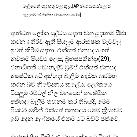
බැලීමෙන් පසු හතු වලාකුළ.[AP ඡායාරූපය/ලොස්
ඇලමොස් ජාතික රසායනාගාරය]
තුන්වන ලෝක යුද්ධය සඳහා වන සූදානම සීමා
කරන ඉතිරිව ඇති සියලුම ආරක්ෂක වැටවල්
ඉවත් කිරීම සදහා එක්සත් ජනපදය ගත්
නවතම පියවර ලෙස, බ්‍රහස්පතින්දා(29),
ජනාධිපති ඩොනල්ඩ් ට්‍රම්ප් එක්සත් ජනපද
න්‍යෂ්ටික අවි අත්හදා බැලීම් නැවත ආරම්භ
කරන බව නිවේදනය කලේය. ලෝකයේ
සියලුම රටවල් නිල වශයෙන් න්‍යෂ්ටික
අත්හදා බැලීම් තහනම් කර තිබියදී, මෙම
පියවර මගින් එක්සත් ජනපදය මෙම ක්‍රියාවට
ඉඩ දෙන ලෝකයේ එකම රට බවට පත්වේ.