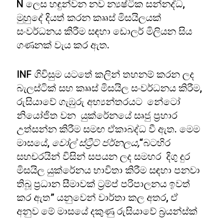
N ලෙස හඳුන්වන නව න්‍යෂ්ටික සන්නද්ධ,
මුහුදේ දියත් කරන කෲස් මිසයිලයක්
සංවර්ධනය කිරීම සඳහා ඩොලර් මිලියන සිය
ගණනක් වැය කර ඇත.
INF ගිවිසුම යටතේ කලින් තහනම් කරන ලද
බැලස්ටික් සහ කෲස් මිසයිල සංවර්ධනය කිරීම,
රුසියාවේ ගැඹුරු අභ්‍යන්තරයට නේටෝ
නියෝජිත වන යුක්රේනයේ සෘජු ප්‍රහාර
උත්සන්න කිරීම සමඟ ඒකාබද්ධ වී ඇත. මෙම
මාසයේ,
වෝල් ස්ට්‍රීට් ජර්නලය,
“බටහිර
සහචරයින් විසින් සපයන ලද සමහර දිගු දුර
මිසයිල යුක්රේනය භාවිතා කිරීම සඳහා පනවා
තිබූ ප්‍රධාන සීමාවක් ට්‍රම්ප් පරිපාලනය ඉවත්
කර ඇත” යනුවෙන් වාර්තා කල අතර, ඒ
අනුව මේ මාසයේ දකුණු රුසියාවේ බ්‍රයන්ස්ක්