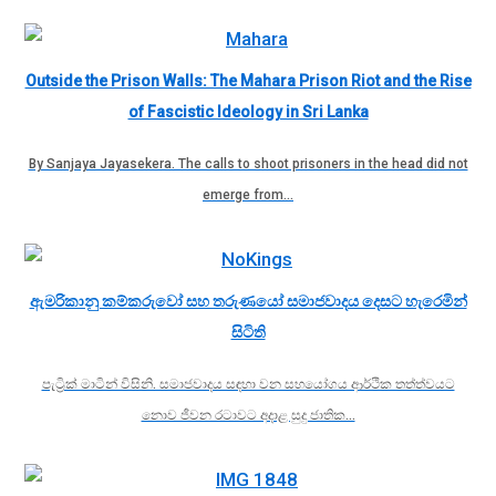
Outside the Prison Walls: The Mahara Prison Riot and the Rise
of Fascistic Ideology in Sri Lanka
By Sanjaya Jayasekera. The calls to shoot prisoners in the head did not
emerge from…
ඇමරිකානු කම්කරුවෝ සහ තරුණයෝ සමාජවාදය දෙසට හැරෙමින්
සිටිති
පැට්‍රික් මාටින් විසිනි. සමාජවාදය සඳහා වන සහයෝගය ආර්ථික තත්ත්වයට
නොව ජීවන රටාවට අදාළ සුදු ජාතික…