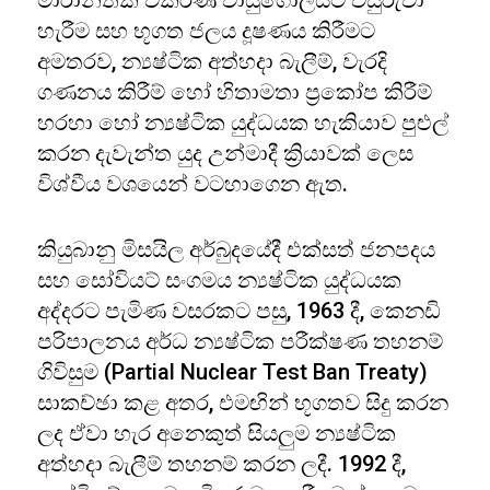
මාරාන්තික විකිරණ වායුගෝලයට විසුරුවා
හැරීම සහ භූගත ජලය දූෂණය කිරීමට
අමතරව, න්‍යෂ්ටික අත්හදා බැලීම්, වැරදි
ගණනය කිරීම් හෝ හිතාමතා ප්‍රකෝප කිරීම්
හරහා හෝ න්‍යෂ්ටික යුද්ධයක හැකියාව පුළුල්
කරන දැවැන්ත යුද උන්මාදී ක්‍රියාවක් ලෙස
විශ්වීය වශයෙන් වටහාගෙන ඇත.
කියුබානු මිසයිල අර්බුදයේදී එක්සත් ජනපදය
සහ සෝවියට් සංගමය න්‍යෂ්ටික යුද්ධයක
අද්දරට පැමිණ වසරකට පසු, 1963 දී, කෙනඩි
පරිපාලනය අර්ධ න්‍යෂ්ටික පරීක්ෂණ තහනම්
ගිවිසුම (Partial Nuclear Test Ban Treaty)
සාකච්ඡා කළ අතර, එමඟින් භූගතව සිදු කරන
ලද ඒවා හැර අනෙකුත් සියලුම න්‍යෂ්ටික
අත්හදා බැලීම් තහනම් කරන ලදී. 1992 දී,