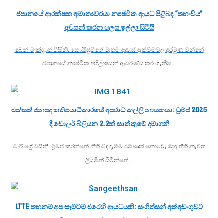
ජපානයේ ආරක්ෂක අමාත්‍යවරයා න්‍යෂ්ටික ආයුධ පිළිබඳ “තහංචිය”
අවසන් කරන ලෙස ඉල්ලා සිටියි
බෙන් මැක්ග්‍රාත් විසිනි. කොයිසුමිගේ මෑතම අදහස් දැක්වීම්වල අරමුණ වන්නේ
ජපානයේ න්‍යෂ්ටික අභිලාෂයන් ආවරණය කර ගැනීම…
එක්සත් ජනපද කතිපයාධිකාරයේ අපරාධ කල්ලි නායකයා: ට්‍රම්ප් 2025
දී ඩොලර් බිලියන 2.2ක් සාක්කුවේ දමාගනී
බැරී ග්‍රේ විසිනි. ට්‍රම්ප් කරන්නේ නීති බිඳ දැමීම පමණක් නොවේ; ඔහු නීති නැවත
ලියමින් සිටින්නේ…
LTTE තහනම අප සැමටම එරෙහි ආයුධයකි: සංගීත්සන් අත්අඩංගුවට