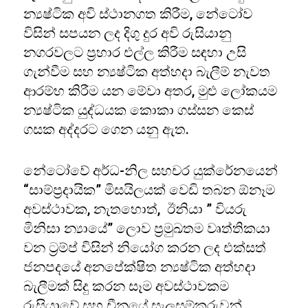
න්‍යෂ්ටික අවි ස්ථානගත කිරීම, නේටෝව
විසින් සපයන ලද දිගු දුර අවි රුසියානු
නගරවලට ප්‍රහාර එල්ල කිරීම සඳහා උසි
ගැන්වීම සහ න්‍යෂ්ටික අත්හදා බැලීම් නැවත
ආරම්භ කිරීම යන මේවා අතර, මුළු ලෝකයම
න්‍යෂ්ටික යුද්ධයක කොකා ගස්සන කෙස්
ගසක අද්දරට ගෙන යනු ඇත.
නේටෝවේ අර්ධ-නිල සහචර යුක්රේනයෙන්
“සාම්ප්‍රදායික” මිසයිලයක් වෙඩි තබන ඕනෑම
අවස්ථාවක, නැතහොත්, ඊනියා ” වියරු
මිනිසා න්‍යායේ” ලොව ප්‍රමුඛතම වෘත්තිකයා
වන ට්‍රම්ප් විසින් නියෝග කරන ලද එක්සත්
ජනපදයේ අනපේක්ෂිත න්‍යෂ්ටික අත්හදා
බැලීමක් සිදු කරන සෑම අවස්ථාවකම
රුසියාවේ සහ චීනයේ සැලසුම්කරුවන්