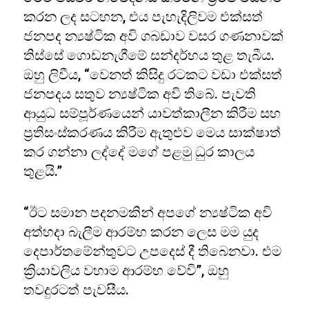
කරන ලද සටහන, එය පැහැදිලිවම එක්සත්
ජනපද න්‍යෂ්ටික අවි ගබඩාව වසර ගණනාවක්
තිස්සේ ගොඩනැගීමේ සන්දර්භය තුළ තැබීය.
ඔහු ලිවීය, “වෙනත් කිසිදු රටකට වඩා එක්සත්
ජනපදය සතුව න්‍යෂ්ටික අවි තිබේ. පැවති
ආයුධ සම්පූර්ණයෙන් යාවත්කාලීන කිරීම සහ
ප්‍රතිසංස්කරණය කිරීම ඇතුළුව මෙය සාක්ෂාත්
කර ගන්නා ලද්දේ මගේ පළමු ධුර කාලය
තුළයි.”
“ඊට සමාන පදනමකින් අපගේ න්‍යෂ්ටික අවි
අත්හදා බැලීම ආරම්භ කරන ලෙස මම යුද
දෙපාර්තමේන්තුවට උපදෙස් දී තිබෙනවා. එම
ක්‍රියාවලිය වහාම ආරම්භ වේවි”, ඔහු
තවදුරටත් පැවසීය.