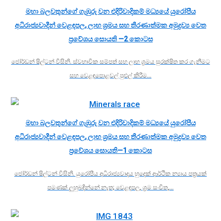
මහා බලවතුන්ගේ ගැඹුරු වන එදිරිවාදිකම් මධ්‍යයේ යුරෝපීය
අධිරාජ්‍යවාදීන් වෙළඳපල, ලාභ ශ්‍රමය සහ තීරණාත්මක අමුද්‍රව්‍ය වෙත
ප්‍රවේශය සොයති —2 කොටස
ජෝර්ඩන් ෂිල්ටන් විසිනි. ස්වභාවික සම්පත් සහ ලාභ ශ්‍රමය සුරක්ෂිත කර ගැනීමට
සහ වෙළඳපොළවල් පුළුල් කිරීම…
මහා බලවතුන්ගේ ගැඹුරු වන එදිරිවාදිකම් මධ්‍යයේ යුරෝපීය
අධිරාජ්‍යවාදීන් වෙළඳපල, ලාභ ශ්‍රමය සහ තීරණාත්මක අමුද්‍රව්‍ය වෙත
ප්‍රවේශය සොයති—1 කොටස
ජෝර්ඩන් ෂිල්ටන් විසිනි. යුරෝපීය අධිරාජ්‍යවාදය හුදෙක් ආර්ථික න්‍යාය පත්‍රයක්
පමණක් ලුහුබඳින්නේ නැත; වෙළඳපල, ශ්‍රම සංචිත,…