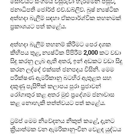
සෝවියට් සංගමය විසුරුවා හැරීමෙන් පසුව,
ජනාධිපති ජෝර්ජ් එච්.ඩබ්ලිව්. බුෂ් න්‍යෂ්ටික
අත්හදා බැලීම් සඳහා ඒකපාර්ශ්වික තහනමක්
ප්‍රකාශයට පත් කළේය.
අත්හදා බැලීම් තහනම් කිරීමට පෙර දශක
කිහිපය තුළ, න්‍යෂ්ටික පිපිරීම් 2,000 කට වඩා
සිදු කරනු ලැබ ඇති අතර, ඉන් අඩකට වඩා සිදු
කරන ලද්දේ එක්සත් ජනපදය විසිනි. මෙම
පරීක්ෂණ ඇමරිකානු බටහිර ඇතුළත සහ
දකුණු පැසිෆික් කලාපය පුරා ප්‍රජාවන්
රෝගාතුර කළ අතර මුළු ප්‍රදේශම ජනාවාස
කළ නොහැකි තත්ත්වයට පත් කළේය.
ට්‍රම්ප් මෙම නිවේදනය නිකුත් කළේ, දැනට
ක්‍රියාත්මක වන ඇමරිකානු-චීන වෙළඳ යුද්ධය