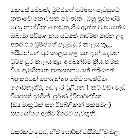
කෙසේ වෙතත්, ට්‍රම්ප්ගේ සටහන පැවසුවේ
කතාවේ කොටසක් පමණකි . ඔහු පුරසාරම්
දෙඩූ න්‍යෂ්ටික ගොඩනැගීම ඇත්ත වශයෙන්ම
ඔබාමා පරිපාලනය යටතේ ආරම්භ කරන ලද
අතර එය ට්‍රම්ප්ගේ පළමු ධුර කාලය තුළ,
බයිඩන්ගේ ධුර කාලය තුළ සහ දැන් දෙවන
ට්‍රම්ප් ධුර කාලය තුළ ද අඛන්ඩව ක්‍රියාත්මක
විය. ඇමරිකානු ජනගහනයෙන් අතිමහත්
බහුතරයක් නොදන්නා මෙම න්‍යෂ්ටික
ගොඩනැගීම, ඩොලර් ට්‍රිලියන 1 කට වඩා වැඩි
වියදමක් දරමින් පූර්ණ ද්විපාර්ශ්වික
(ඩිමොක්‍රටික් සහ රිපබ්ලිකන් පක්ෂවල)
සහයෝගය ඇතිව දිගටම පැවතුනි.
වසරකට පෙර,
නිව් යෝර්ක් ටයිම්ස්
“චංචල