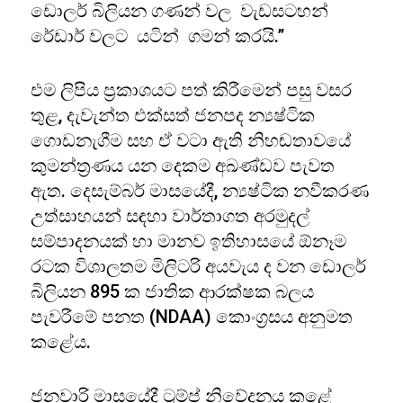
ඩොලර් බිලියන ගණන් වල වැඩසටහන්
රේඩාර් වලට යටින් ගමන් කරයි.”
එම ලිපිය ප්‍රකාශයට පත් කිරීමෙන් පසු වසර
තුළ, දැවැන්ත එක්සත් ජනපද න්‍යෂ්ටික
ගොඩනැගීම සහ ඒ වටා ඇති නිහඬතාවයේ
කුමන්ත්‍රණය යන දෙකම අඛණ්ඩව පැවත
ඇත. දෙසැම්බර් මාසයේදී, න්‍යෂ්ටික නවීකරණ
උත්සාහයන් සඳහා වාර්තාගත අරමුදල්
සම්පාදනයක් හා මානව ඉතිහාසයේ ඕනෑම
රටක විශාලතම මිලිටරි අයවැය ද වන ඩොලර්
බිලියන 895 ක ජාතික ආරක්ෂක බලය
පැවරීමේ පනත (NDAA) කොංග්‍රසය අනුමත
කළේය.
ජනවාරි මාසයේදී ට්‍රම්ප් නිවේදනය කළේ