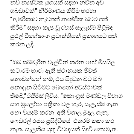
නව න්‍යෂ්ටික යුගයක් සඳහා නවීන අවි
ගබඩාවක්” නිර්මාණය කිරීම හරහා
“ඇමරිකාව නැවතත් න්‍යෂ්ටික බවට පත්
කිරීම” සඳහා කැප වූ රහස් සැලැස්ම පිළිබඳ
පුළුල් විශේෂාංග ප්‍රවෘත්තියක් ප්‍රකාශයට පත්
කරන ලදී.
“ඔබ සබ්මැරීන වෑල්ඩින් කරන හෝ මිසයිල
කටාරම් හාරා ඇති ස්ථානයක ජීවත්
නොවන්නේ නම්, එය සිදුවන බව ඔබ
නොදැන සිටීමට බොහෝ අවස්ථාවක්
තිබේ,”
ටයිම්ස්
ලිවීය. “කොංග්‍රස් මණ්ඩල විභාග
සහ මූලෝපා පත්‍රිකා වල හැර, සැලැස්ම ගැන
හෝ වියදම් කරන අති විශාල මුදල ගැන,
ෆෙඩරල් රජය ප්‍රසිද්ධියේ එතරම් කතා කර
නැත. සැලකිය යුතු විවාදයක් සිදුවී නොමැත.