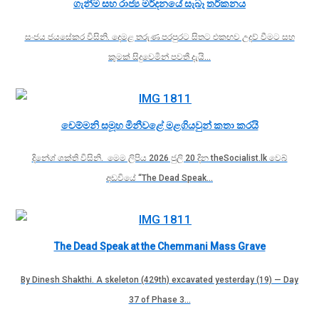
ගැනීම සහ රාජ්‍ය මර්දනයේ සැබෑ තර්කනය
සංජය ජයසේකර විසිනි. දෙමළ තරුණ පරපුරට සිතට එකඟව උදව් වීමට සහ
කුමක් සිදුවෙමින් පවතී දැයි…
චෙම්මනි සමූහ මිනීවළේ මළගියවුන් කතා කරයි
දිනේශ් ශක්ති විසිනි. මෙම ලිපිය 2026 ජුලි 20 දින theSocialist.lk වෙබ්
අඩවියේ “The Dead Speak…
The Dead Speak at the Chemmani Mass Grave
By Dinesh Shakthi. A skeleton (429th) excavated yesterday (19) — Day
37 of Phase 3…