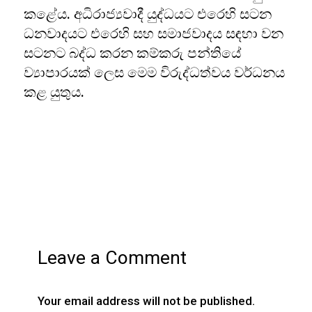
කළේය. අධිරාජ්‍යවාදී යුද්ධයට එරෙහි සටන
ධනවාදයට එරෙහි සහ සමාජවාදය සඳහා වන
සටනට බද්ධ කරන කම්කරු පන්තියේ
ව්‍යාපාරයක් ලෙස මෙම විරුද්ධත්වය වර්ධනය
කළ යුතුය.
Leave a Comment
Your email address will not be published.