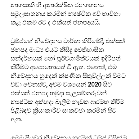
නාගසාකි හි අනාරක්ෂිත ජනගහනය
සමූලඝාතනය කරමින් න්‍යෂ්ටික අවි භාවිතා
කළ එකම රට ද එක්සත් ජනපදයයි.
ට්‍රම්ප්ගේ නිවේදනය වාර්තා කිරීමේදී, එක්සත්
ජනපද මාධ්‍ය එයට කිසිදු ඓතිහාසික
සන්දර්භයක් හෝ පූර්වගාමීත්වයක් ඉදිරිපත්
කිරීමට අපොහොසත් වී ඇත. එහෙත්, එම
නිවේදනය හුදෙක් ක්ෂණික සිතුවිල්ලක් වීමට
වඩා වෙනස්ව, අවම වශයෙන් 2020 සිට
එක්සත් ජනපද හමුදා සැලසුම්කරුවන්
න්‍යෂ්ටික අත්හදා බැලීම් නැවත ආරම්භ කිරීම
පිළිබඳව ක්‍රියාකාරීව සාකච්ඡා කරමින් සිට
ඇත.
මෙම පියවර නිවේදනය කරමින් ට්‍රම්ප් විසින්ම