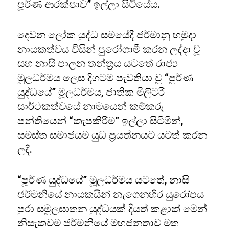
පූර්ණ ආරක්ෂාව” ඉල්ලා සිටියේය.
දෙවන ලෝක යුද්ධ සමයේදී ජර්මානු හමුදා
නායකත්වය විසින් පුරෝගාමී කරන ලද්දා වූ
සහ නාසි පාලන තන්ත්‍රය යටතේ රාජ්‍ය
මූලධර්මය ලෙස දිගටම පැවතියා වූ “පූර්ණ
යුද්ධයේ” මූලධර්මය, ජාතික මිලිටරි
සාර්ථකත්වයේ නාමයෙන් කම්කරු
පන්තියෙන් “කැපකිරීම” ඉල්ලා සිටිමින්,
සමස්ත සමාජයම යුධ ප්‍රයත්නයට යටත් කරන
ලදී.
“පූර්ණ යුද්ධයේ” මූලධර්මය යටතේ, නාසි
ජර්මනියේ නායකයින් නැගෙනහිර යුරෝපය
පුරා සමූලඝාතන යුද්ධයක් දියත් කළාක් මෙන්
නිසැකවම ජර්මනියේ මහජනතාව මත