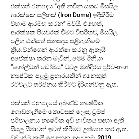
එක්සත් ජනපදය “අති නවීන යකඩ මිසයිල
ආරක්ෂක පලිහක් (Iron Dome) ඉදිකිරීම
වහාම ආරම්භ කරන” බවයි. එහෙත්,
ආරක්ෂක පියවරක් වීමට විපරීතව, මිසයිල
පලිහ එක්සත් ජනපදය පළිගැනීමේ
ක්‍රියාවන්ගෙන් ආරක්ෂා කරනු ඇතැයි
අපේක්ෂා කරන බැවින්, මෙම ඊනියා
“ගෝල්ඩන් ඩෝමය” ධවල මන්දිරය පූර්ව-භංග
න්‍යෂ්ටික පළමු ප්‍රහාරයකින් අනෙකුත්
රටවලට තර්ජනය කිරීමට දිරිගන්වනු ඇත.
එක්සත් ජනපදයේ අඛණ්ඩ න්‍යෂ්ටික
ගොඩනැගීමේ කොටසක් ලෙස, ට්‍රම්ප්
පරිපාලනය න්‍යෂ්ටික අවි භාවිතය සඳහා ඇති
සියලු සීමාවන් ඉවත් කිරීමට උත්සාහ කර ඇත.
වඩාත්ම කැපී පෙනෙන දෙය නම්, 2019