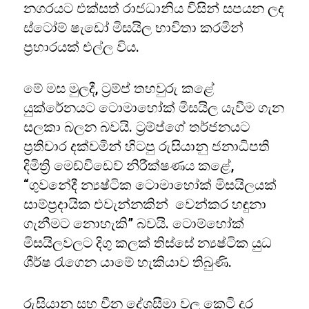
නගරයට එක්සත් රාජධානිය විසින් සපයන ලද
ස්ටෝම් ෂැඩෝ මිසයිල භාවිතා කරමින්
ප්‍රහාරයක් එල්ල විය.
මේ මස මුලදී, ට්‍රම්ප් තහවුරු කළේ
යුක්රේනයට ටොමාහෝක් මිසයිල යැවීම ගැන
සලකා බලන බවයි. ට්‍රම්ප්ගේ තර්ජනයට
ප්‍රතිචාර දක්වමින් හිටපු රුසියානු ජනාධිපති
දිමිත්‍රි මෙඩ්විඩෙව් නිරීක්ෂණය කළේ,
“ගුවනේදී න්‍යෂ්ටික ටොමාහෝක් මිසයිලයක්
සාම්ප්‍රදායික එවැන්නකින් වෙන්කර හඳුනා
ගැනීමට නොහැකි” බවයි. ටොම්හෝක්
මිසයිලවලට දිගු කලක් තිස්සේ න්‍යෂ්ටික යුධ
ශීර්ෂ රැගෙන යාමේ හැකියාව තිබුණි.
රුසියානු සහ චීන දේශසීමා වල කෙටි දුර