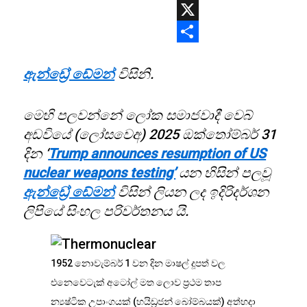
WhatsApp
X
Share
ඇන්ඩ්‍රේ ඩේමන්
විසිනි.
මෙහි පලවන්නේ ලෝක සමාජවාදී වෙබ්
අඩවියේ (ලෝසවෙඅ) 2025 ඔක්තෝම්බර් 31
දින ‘
Trump announces resumption of US
nuclear weapons testing’
යන හිසින් පලවූ
ඇන්ඩ්‍රේ ඩේමන්
විසින් ලියන ලද ඉදිරිදර්ශන
ලිපියේ සිංහල පරිවර්තනය යි.
1952 නොවැම්බර් 1 වන දින මාෂල් දූපත් වල
එනෙවෙටැක් අටෝල් මත ලොව ප්‍රථම තාප
න්‍යෂ්ටික උපාංගයක් (හයිඩ්‍රජන් බෝම්බයක්) අත්හදා