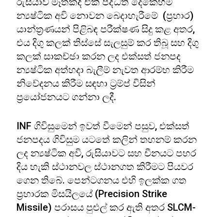
රුසියාව මෑතකදී එකී පද්ධති දෙකෙහිම
න්‍යෂ්ටික අවි නොවන බෙදාහැරීමේ (ප්‍රහාර)
යාන්ත්‍රණයන් පිළිබඳ පරීක්ෂණ සිදු කළ අතර,
එය දිගු කලක් තිස්සේ සැලසුම් කර තිබූ සහ දිගු
කලක් සාකච්ඡා කරන ලද එක්සත් ජනපද
න්‍යෂ්ටික අත්හදා බැලීම් නැවත ආරම්භ කිරීම
නිවේදනය කිරීම සඳහා ට්‍රම්ප් විසින්
ප්‍රයෝජනයට ගන්නා ලදී.
INF ගිවිසුමෙන් ඉවත් වීමෙන් පසුව, එක්සත්
ජනපදය ගිවිසුම යටතේ කලින් තහනම් කරන
ලද න්‍යෂ්ටික අවි, රුසියාවට සහ චීනයට පහර
දිය හැකි ස්ථානවල ස්ථානගත කිරීමට පියවර
ගෙන තිබේ. පෙන්ටගනය එහි ඉලක්ක ගත
ප්‍රහාරක මිසයිලයේ (Precision Strike
Missile) පරාසය පුළුල් කර ඇති අතර SLCM-