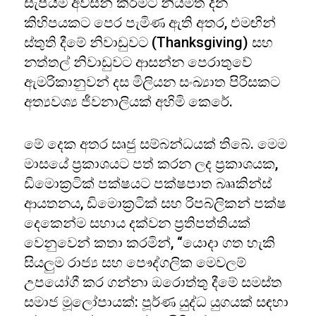
සැපයීම අවසන් කිරීමට නියමිත දින
කිහිපයකට පෙර පැමිණ ඇති අතර, එමඟින්
ස්තුති දීමේ නිවාඩුවට (Thanksgiving) සහ
නත්තල් නිවාඩුවට ආසන්න පෙරාතුවේ
ඇමරිකානුවන් දස මිලියන සංඛ්‍යාත පිරිසකට
අත්‍යවශ්‍ය ජීවනාලියක් අහිමි කෙරේ.
මේ දෙක අතර සෘජු සම්බන්ධයක් තිබේ. මෙම
මාසයේ ප්‍රකාශයට පත් කරන ලද ප්‍රකාශයක,
ඩිමොක්‍රටික් පක්ෂයට පක්ෂපාත බෲකින්ස්
ආයතනය, ඩිමොක්‍රටික් සහ රිපබ්ලිකන් පක්ෂ
දෙකෙන්ම සහාය දක්වන ප්‍රතිපත්තියක්
වෙනුවෙන් කතා කරමින්, “යොදා ගත හැකි
සියලුම රාජ්‍ය සහ පෞද්ගලික මෙවලම්
උපයෝගී කර ගන්නා ඔරොත්තු දීමේ සමස්ත
සමාජ මූලෝපායක්: පූර්ණ යුද්ධ යුගයක් සඳහා