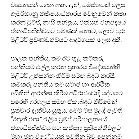
ව්‍යසනයක් ගෙන ආහ. දැන්, සමස්තයක් ලෙස
ඇමරිකානු කතිපයාධිකාරය වෙනුවෙන් කතා
කරන ට්‍රම්ප්, නාසි තන්ත්‍රය, එක්සත් ජනපදයේ
ඒකාධිපතිත්වයට පමණක් නොව, ලොව පුරා
මිලිටරි ප්‍රචණ්ඩත්වයට ආදර්ශයක් ලෙස දකී.
පාලක පන්තිය, තම රට තුළ කම්කරු
පන්තියට එල්ල කරන ප්‍රහාරය විදේශයන්හි
මිලිටරි උත්සන්න කිරීම සමඟ බද්ධ කරයි.
කම්කරු පන්තිය තම සමාජ හා ආර්ථික
අයිතීන් ආරක්ෂා කිරීම අධිරාජ්‍යවාදී යුද්ධයට
එරෙහි අරගලය සමඟ ඒකාබද්ධ කිරීමෙන්
ප්‍රතිචාර දැක්විය යුතුය. මෙම මස මුලදී පැවති
“රජුන් එපා” රැලිය ට්‍රම්ප් පරිපාලනයේ
ඒකාධිපතිත්වය සහ කප්පාදු ප්‍රතිපත්තිවලට
මහා ජන විරෝධයක් පවතින බව පෙන්නුම්