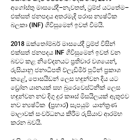
අගෝස්තු මාසයේදී–නැවතත්, ට්‍රම්ප් යටතේම–
එක්සත් ජනපදය අතරමැදි පරාස න්‍යෂ්ටික
බලකා (INF) ගිවිසුමෙන් ඉවත් වීමයි.
2018 ඔක්තෝම්බර් මාසයේදී ට්‍රම්ප් විසින්
එක්සත් ජනපදය INF ගිවිසුමෙන් ඉවත් වන
බවට කළ නිවේදනයට ප්‍රතිචාර වශයෙන්,
රුසියානු ජනාධිපති ව්ලැඩිමීර් පුටින් ප්‍රකාශ
කළේ, පොසයිඩන් ලෙස හඳුන්වන දිය යට
ඩ්‍රෝන යානයක් සහ බුරෙවෙස්ට්නික් ලෙස
හඳුන්වන නව දිගු දුර කෲස් මිසයිලයක් ඇතුළුව
නව න්‍යෂ්ටික (ප්‍රහාර) සැපයුම් යාන්ත්‍රණ
මාලාවක් සංවර්ධනය කිරීම රුසියාව ආරම්භ
කරන බවයි.