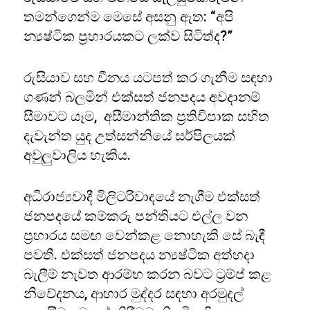
තමන්ගෙන්ම මෙසේ අසනු ඇත: “අපි
න්‍යෂ්ටික ප්‍රහාරයකට ලක්ව සිටිත්ද?”
රුසියාව සහ චීනය යටපත් කර ගැනීම සඳහා
ගණන් බලමින් එක්සත් ජනපදය අවදානම්
සීමාවට යෑම, අසීමාන්තික ප්‍රතිවිපාක සහිත
දැවැන්ත යුද උත්සන්නියේ සර්පිලයක්
අවුලුවාලිය හැකිය.
අධිරාජ්‍යවාදී මිලිටරිවාදයේ නැගීම එක්සත්
ජනපදයේ කම්කරු පන්තියට එල්ල වන
ප්‍රහාරය සමඟ වෙන්කළ නොහැකි සේ බැඳී
පවතී. එක්සත් ජනපදය න්‍යෂ්ටික අත්හදා
බැලීම් නැවත ආරම්භ කරන බවට ට්‍රම්ප් කළ
නිවේදනය, ආහාර මුද්දර සඳහා අරමුදල්