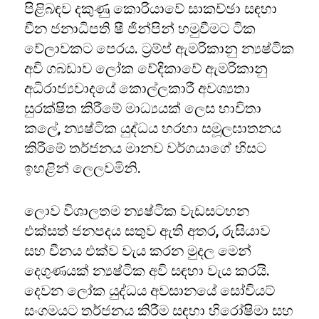
පිළිබඳව දකුණු කොරියාවේ සාකච්ඡා සඳහා
චීන ජනාධිපති ෂී ජින්පින් හමුවීමට ටික
වේලාවකට පෙරය. ට්‍රම්ප් ඇමරිකානු න්‍යෂ්ටික
අවි ගබඩාව ලෝක වේදිකාවේ ඇමරිකානු
අධිරාජ්‍යවාදයේ කොල්ලකාරී අවශ්‍යතා
සුරක්ෂිත කිරීමේ මාධ්‍යයක් ලෙස භාවිතා
කලේ, න්‍යෂ්ටික යුද්ධය හරහා සමූලඝාතනය
කිරීමේ තර්ජනය මානව වර්ගයාගේ හිසට
ඉහළින් ලෙලවමිනි.
ලොව විශාලතම න්‍යෂ්ටික වැඩසටහන
එක්සත් ජනපදය සතුව ඇති අතර, රුසියාව
සහ චීනය එක්ව වැය කරන මුදල මෙන්
දෙගුණයක් න්‍යෂ්ටික අවි සඳහා වැය කරයි.
දෙවන ලෝක යුද්ධය අවසානයේ සෝවියට්
සංගමයට තර්ජනය කිරීම සඳහා හිරෝෂිමා සහ