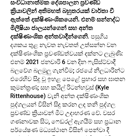
සංවිධානාත්මක දේශපාලන ප්‍රචණ්ඩ
ක්‍රියාවලින් අතිමහත් බහුතරයක් වාර්තා වී
ඇත්තේ දක්ෂිණාංශිකයෙනි. එනම් සන්නද්ධ
මිලීෂියා ජාලයන්ගෙන් සහ අන්ත
දක්ෂිණාංශික අන්තවාදීන්ගෙනි
. පසුගිය
දශකය තුළ නැවත නැවතත් උත්සන්න වන
දක්ෂිණාංශික ප්‍රචණ්ඩත්වයක් දක්නට ලැබුණි:
එනම් 2021 ජනවාරි 6 වන දින ෆැසිස්ට්වාදී
බලවේග බලමුලු ගැන්වීම; රජයේ නිලධාරීන්ට
එරෙහිව සිදු වූ ඉහළ පෙළේ ප්‍රහාර සහ ඝාතන
කුමන්ත්‍රණ; සහ කයිල් රිටන්හවුස් (Kyle
Rittenhouse) වැනි අන්ත දක්ෂිණාංශික
පුද්ගලයන් විසින් සිදු කරන ලද තනි පුද්ගල
ප්‍රචණ්ඩ ක්‍රියාවන් මීට උදාහරණ වේ. වසර
ගණනාවක සිට, ෆෙඩරල් ඇගයීම් සහ ප්‍රධාන
පර්යේෂණ මධ්‍යස්ථාන විසින් පෙන්වා දී