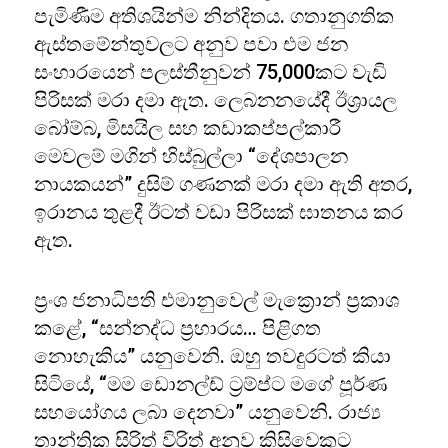
පැමිණීම අතිශයින්ම නින්දිතය. ගතානුගතික
ඇස්තමේන්තුවලට අනුව පවා එම ජන
සංහාරයෙන් පලස්තීනුවන් 75,000කට වැඩි
පිරිසක් මරා දමා ඇත. ලෙබනනයේදී ඊශ්‍රායල
බෝම්බ, මිසයිල සහ කඩාකප්පල්කාරී
මෙවලම් මගින් හිස්බුල්ලා “දේශපාලන
නායකයන්” දුසිම් ගණනක් මරා දමා ඇති අතර,
ඉරානය තුළදී ඊටත් වඩා පිරිසක් ඝාතනය කර
ඇත.
ප්‍රංශ ජනාධිපති එමානුවෙල් මැක්‍රොන් ප්‍රකාශ
කළේ, “සන්නද්ධ ප්‍රහාරය… පිළිගත
නොහැකිය” යනුවෙනි. ඔහු තවදුරටත් කියා
සිටියේ, “මම ඩොනල්ඩ් ට්‍රම්ප්ට මගේ පූර්ණ
සහයෝගය ලබා දෙනවා” යනුවෙනි. රාජ්‍ය
තාන්ත්‍රික සිරිත් විරිත් අනුව කිසිවෙකුට