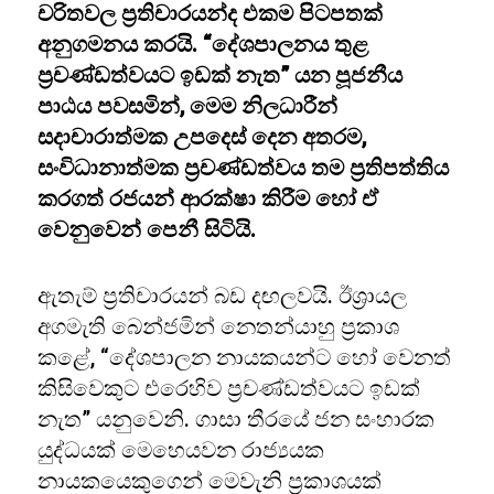
චරිතවල ප්‍රතිචාරයන්ද එකම පිටපතක්
අනුගමනය කරයි. “දේශපාලනය තුළ
ප්‍රචණ්ඩත්වයට ඉඩක් නැත” යන පූජනීය
පාඨය පවසමින්, මෙම නිලධාරීන්
සදාචාරාත්මක උපදෙස් දෙන අතරම,
සංවිධානාත්මක ප්‍රචණ්ඩත්වය තම ප්‍රතිපත්තිය
කරගත් රජයන් ආරක්ෂා කිරීම හෝ ඒ
වෙනුවෙන් පෙනී සිටියි.
ඇතැම් ප්‍රතිචාරයන් බඩ දඟලවයි. ඊශ්‍රායල
අගමැති බෙන්ජමින් නෙතන්යාහු ප්‍රකාශ
කළේ, “දේශපාලන නායකයන්ට හෝ වෙනත්
කිසිවෙකුට එරෙහිව ප්‍රචණ්ඩත්වයට ඉඩක්
නැත” යනුවෙනි. ගාසා තීරයේ ජන සංහාරක
යුද්ධයක් මෙහෙයවන රාජ්‍යයක
නායකයෙකුගෙන් මෙවැනි ප්‍රකාශයක්