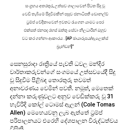
සංග්‍රහය අතරතුර, උත්සව ශාලාවෙන් පිටත සිදු වූ
වෙඩි තැබීමේ සිදුවීමකින් පසුව ජනාධිපති ඩොනල්ඩ්
ට්‍රම්ප් වේදිකාවෙන් ඉවතට රැගෙන යාමට පෙර
එක්සත් ජනපද රහස් ඔත්තු සේවා නිලධාරීන් ඔහුව
වට කර ගන්නා ආකාරය . [AP ඡායාරූපය/ඇලෙක්ස්
බ්‍රැන්ඩන්]”
සෙනසුරාදා රාත්‍රියේ පැවති ධවල මන්දිර
වාර්තාකරුවන්ගේ සංගමයේ උත්සවයේදී සිදු
වූ සිදුවීම පිළිබඳ තොරතුරු තවමත්
අනාවරණය වෙමින් පවතී. නමුත්, මෙතෙක්
දන්නා කරුණුවලට අනුව වෙඩික්කරු වූ 31
හැවිරිදි කෝල් ටොමස් ඇලන් (Cole Tomas
Allen) මෙහෙයවනු ලැබ ඇත්තේ ට්‍රම්ප්
පරිපාලනයට එරෙහි දේශපාලන විරුද්ධත්වය
විසිනි.