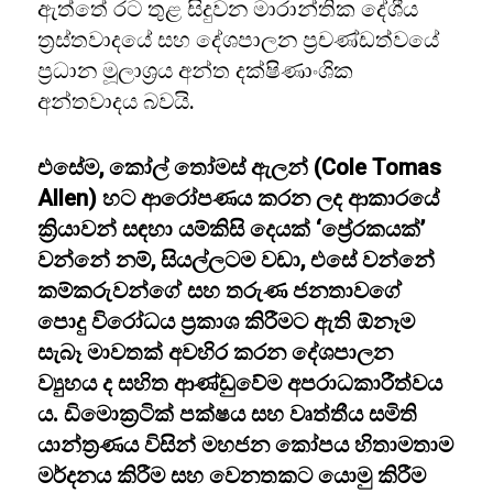
ඇත්තේ රට තුළ සිදුවන මාරාන්තික දේශීය
ත්‍රස්තවාදයේ සහ දේශපාලන ප්‍රචණ්ඩත්වයේ
ප්‍රධාන මූලාශ්‍රය අන්ත දක්ෂිණාංශික
අන්තවාදය බවයි.
එසේම, කෝල් තෝමස් ඇලන් (Cole Tomas
Allen) හට ආරෝපණය කරන ලද ආකාරයේ
ක්‍රියාවන් සඳහා යම්කිසි දෙයක් ‘ප්‍රේරකයක්’
වන්නේ නම්, සියල්ලටම වඩා, එසේ වන්නේ
කම්කරුවන්ගේ සහ තරුණ ජනතාවගේ
පොදු විරෝධය ප්‍රකාශ කිරීමට ඇති ඕනෑම
සැබෑ මාවතක් අවහිර කරන දේශපාලන
ව්‍යුහය ද සහිත ආණ්ඩුවේම අපරාධකාරීත්වය
ය. ඩිමොක්‍රටික් පක්ෂය සහ වෘත්තීය සමිති
යාන්ත්‍රණය විසින් මහජන කෝපය හිතාමතාම
මර්දනය කිරීම සහ වෙනතකට යොමු කිරීම