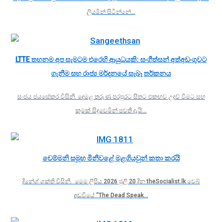
ලියමින් සිටින්නේ…
LTTE තහනම අප සැමටම එරෙහි ආයුධයකි: සංගීත්සන් අත්අඩංගුවට
ගැනීම සහ රාජ්‍ය මර්දනයේ සැබෑ තර්කනය
සංජය ජයසේකර විසිනි. දෙමළ තරුණ පරපුරට සිතට එකඟව උදව් වීමට සහ
කුමක් සිදුවෙමින් පවතී දැයි…
චෙම්මනි සමූහ මිනීවළේ මළගියවුන් කතා කරයි
දිනේශ් ශක්ති විසිනි. මෙම ලිපිය 2026 ජුලි 20 දින theSocialist.lk වෙබ්
අඩවියේ “The Dead Speak…