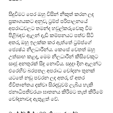
සිදුවීමට පෙර ඔහු විසින් නිකුත් කරන ලද
ප්‍රකාශයකට අනුව, ට්‍රම්ප් පරිපාලනයේ
අපරාධවලට තමන්ද හවුල්කරුවෙකු වීම
පිළිබඳව ඇලන් දැඩි කම්පනයට පත්ව සිටි
අතර, ඔහු ඉලක්ක කර ඇත්තේ ට්‍රම්ප්ගේ
ජ්‍යෙෂ්ඨ නිලධාරීන්ය. කෙසේ වෙතත් ඔහු
උත්සාහ කළද, මෙම නිලධාරීන් කිසිවෙකුට
සෘජු අනතුරක් සිදු නොවීය. සදුදා දින ඇලන්ට
එරෙහිව බරපතල අපරාධ චෝදනා තුනක්
යටතේ නඩු පවරන ලද අතර, ඒ අතර
ජීවිතාන්තය දක්වා සිරදඬුවම් ලැබිය හැකි
ජනාධිපතිවරයා ඝාතනය කිරීමට තැත් කිරීමේ
චෝදනාවද ඇතුළත් වේ.