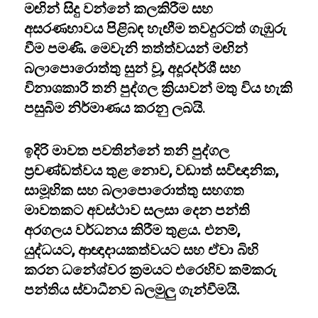
මඟින් සිදු වන්නේ කලකිරීම සහ
අසරණභාවය පිළිබඳ හැඟීම තවදුරටත් ගැඹුරු
වීම පමණි. මෙවැනි තත්ත්වයන් මඟින්
බලාපොරොත්තු සුන් වූ, අදූරදර්ශී සහ
විනාශකාරී තනි පුද්ගල ක්‍රියාවන් මතු විය හැකි
පසුබිම නිර්මාණය කරනු ලබයි
.
ඉදිරි මාවත පවතින්නේ තනි පුද්ගල
ප්‍රචණ්ඩත්වය තුළ නොව, වඩාත් සවිඥානික,
සාමූහික සහ බලාපොරොත්තු සහගත
මාවතකට අවස්ථාව සලසා දෙන පන්ති
අරගලය වර්ධනය කිරීම තුළය. එනම්,
යුද්ධයට, ආඥාදායකත්වයට සහ ඒවා බිහි
කරන ධනේශ්වර ක්‍රමයට එරෙහිව කම්කරු
පන්තිය ස්වාධීනව බලමුලු ගැන්වීමයි.