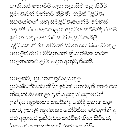
හානියක් නොවීම ගැන සැනසීම පළ කිරීම
ප්‍රමාණවත් වන්නට තිබුණි. නමුත් “පූර්ණ
සහයෝගය” යනු සම්පූර්ණයෙන්ම වෙනස්
දෙයකි. එය දේශපාලන අනුමත කිරීමකි; එනම්
ඉරානය තුළ අපරාධකාරී ආක්‍රමණශීලී
යුද්ධයක නිරත වෙමින් සිටින සහ සිය රට තුළ
පොලිස් රාජ්‍ය මර්දනයන් ක්‍රියාත්මක කරන
පාලනයකට ලබා දෙන අනුමැතියකි.
එලෙසම, ‘ප්‍රජාතන්ත්‍රවාදය තුළ
ප්‍රචණ්ඩත්වයට කිසිදු ඉඩක් නොමැති අතර එය
නිසැකවම හෙළා දැකිය යුතුය’ යනුවෙන්
ඉන්දීය අග්‍රාමාත්‍ය නරේන්ද්‍ර මෝදි ප්‍රකාශ කළ
අතර, ඉතාලි අග්‍රාමාත්‍ය ජෝර්ජියා මෙලෝනි ද
එම අදහසම ප්‍රතිරාවය කරමින් කියා සිටියේ,
‘අපගේ ප්‍රජාතන්ත්‍රවාදී රාමු තුළ කිසිදු