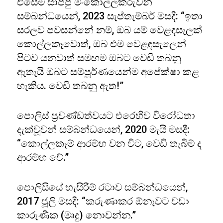
එසෙම සාප්පු මංකොල්ලකරුවන්
සම්බන්ධයෙන්, 2023 සැප්තැම්බර් මසදී: “ඉතා
සරලව පවසන්නේ නම්, ඔබ යම් වෙළඳසැලක්
කොල්ලකෑවොත්, ඔබ එම වෙළඳසැලෙන්
පිටව යනවාත් සමඟම ඔබට වෙඩි තබනු
ඇතැයි ඔබට සම්පූර්ණයෙන්ම අපේක්ෂා කළ
හැකිය. වෙඩි තබනු ඇත!”
පොලිස් ප්‍රචණ්ඩත්වයට එරෙහිව විරෝධතා
දැක්වූවන් සම්බන්ධයෙන්, 2020 මැයි මසදී:
“කොල්ලකෑම් ආරම්භ වන විට, වෙඩි තැබීම් ද
ආරම්භ වේ.”
පොලිසියේ හැසිරීම් රටාව සම්බන්ධයෙන්,
2017 ජූලි මසදී: “කරුණාකර ඕනෑවට වඩා
කාරුණික (මෘදු) නොවන්න.”