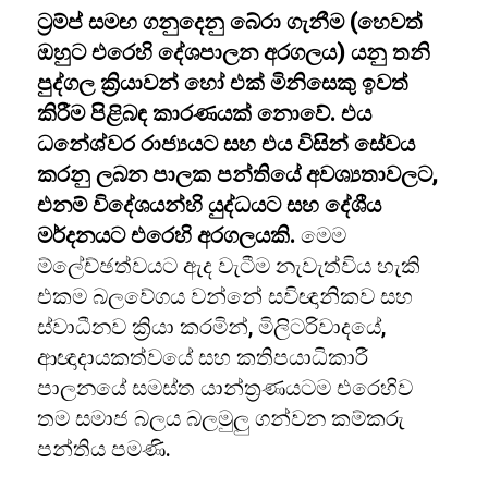
ට්‍රම්ප් සමඟ ගනුදෙනු බේරා ගැනීම (හෙවත්
ඔහුට එරෙහි දේශපාලන අරගලය) යනු තනි
පුද්ගල ක්‍රියාවන් හෝ එක් මිනිසෙකු ඉවත්
කිරීම පිළිබඳ කාරණයක් නොවේ. එය
ධනේශ්වර රාජ්‍යයට සහ එය විසින් සේවය
කරනු ලබන පාලක පන්තියේ අවශ්‍යතාවලට,
එනම් විදේශයන්හි යුද්ධයට සහ දේශීය
මර්දනයට එරෙහි අරගලයකි.
මෙම
ම්ලේච්ඡත්වයට ඇද වැටීම නැවැත්විය හැකි
එකම බලවේගය වන්නේ සවිඥානිකව සහ
ස්වාධීනව ක්‍රියා කරමින්, මිලිටරිවාදයේ,
ආඥාදායකත්වයේ සහ කතිපයාධිකාරී
පාලනයේ සමස්ත යාන්ත්‍රණයටම එරෙහිව
තම සමාජ බලය බලමුලු ගන්වන කම්කරු
පන්තිය පමණි.