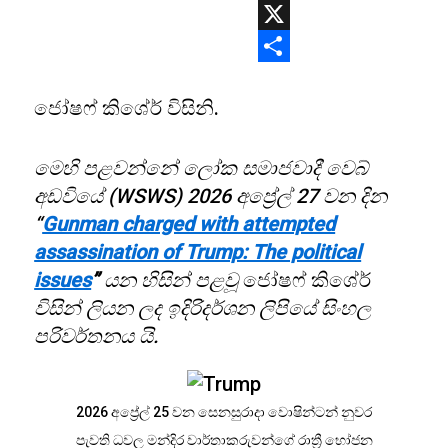
WhatsApp
X
Share
ජෝෂෆ් කිශේර් විසිනි.
මෙහි පළවන්නේ ලෝක සමාජවාදී වෙබ්
අඩවියේ (WSWS) 2026 අප්‍රේල් 27 වන දින
“
Gunman charged with attempted
assassination of Trump: The political
issues
”
යන හිසින් පළවූ
ජෝෂෆ් කිශේර්
විසින් ලියන ලද ඉදිරිදර්ශන ලිපියේ සිංහල
පරිවර්තනය යි.
2026 අප්‍රේල් 25 වන සෙනසුරාදා වොෂින්ටන් නුවර
පැවති ධවල මන්දිර වාර්තාකරුවන්ගේ රාත්‍රී භෝජන