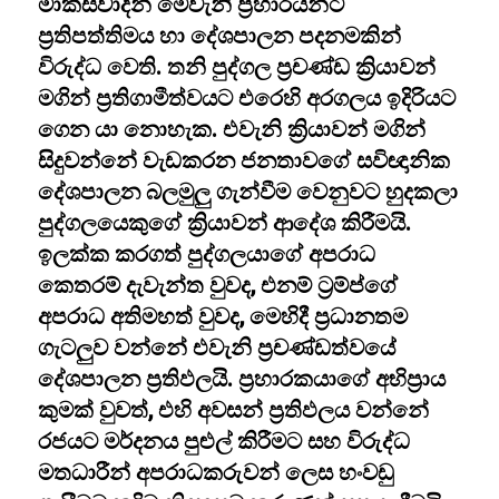
මාක්ස්වාදීන් මෙවැනි ප්‍රහාරයන්ට
ප්‍රතිපත්තිමය හා දේශපාලන පදනමකින්
විරුද්ධ වෙති. තනි පුද්ගල ප්‍රචණ්ඩ ක්‍රියාවන්
මගින් ප්‍රතිගාමීත්වයට එරෙහි අරගලය ඉදිරියට
ගෙන යා නොහැක. එවැනි ක්‍රියාවන් මගින්
සිදුවන්නේ වැඩකරන ජනතාවගේ සවිඥානික
දේශපාලන බලමුලු ගැන්වීම වෙනුවට හුදකලා
පුද්ගලයෙකුගේ ක්‍රියාවන් ආදේශ කිරීමයි.
ඉලක්ක කරගත් පුද්ගලයාගේ අපරාධ
කෙතරම් දැවැන්ත වුවද, එනම් ට්‍රම්ප්ගේ
අපරාධ අතිමහත් වුවද, මෙහිදී ප්‍රධානතම
ගැටලුව වන්නේ එවැනි ප්‍රචණ්ඩත්වයේ
දේශපාලන ප්‍රතිඵලයි. ප්‍රහාරකයාගේ අභිප්‍රාය
කුමක් වුවත්, එහි අවසන් ප්‍රතිඵලය වන්නේ
රජයට මර්දනය පුළුල් කිරීමට සහ විරුද්ධ
මතධාරීන් අපරාධකරුවන් ලෙස හංවඩු