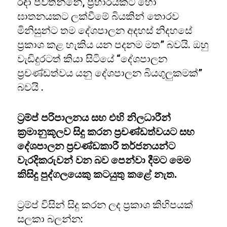
රඳා පවතින්නේ, ප්‍රහාරයකට හෝ
ඝාතනයකට ලක්වීමේ බියකින් තොරව
මිනිසුන්ට තම දේශපාලන අදහස් නිදහසේ
ප්‍රකාශ කළ හැකිය යන පදනම මත” බවයි. ඔහු
වැඩිදුරටත් කියා සිටියේ “දේශපාලන
ප්‍රචණ්ඩත්වය යනු දේශපාලන බියගුලුකමක්”
බවයි .
ට්‍රම්ප් පරිපාලනය සහ එහි නිලධාරීන්
ක්‍රමානුකූලව සිදු කරන ප්‍රචණ්ඩත්වයට සහ
දේශපාලන ප්‍රචණ්ඩකාරී තර්ජනයන්ට
වැරදිකරුවන් වන බව පෙන්වා දීමට මෙම
කිසිදු පුද්ගලයෙකු කටයුතු කළේ නැත.
ට්‍රම්ප් විසින් සිදු කරන ලද ප්‍රකාශ කිහිපයක්
සලකා බලන්න: