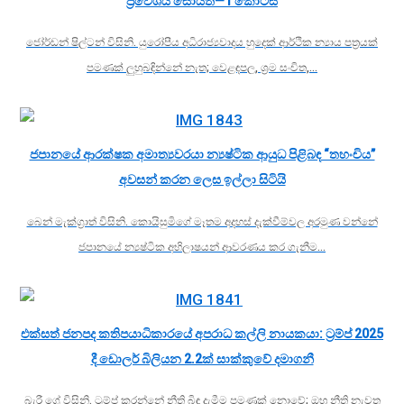
ප්‍රවේශය සොයති—1 කොටස
ජෝර්ඩන් ෂිල්ටන් විසිනි. යුරෝපීය අධිරාජ්‍යවාදය හුදෙක් ආර්ථික න්‍යාය පත්‍රයක්
පමණක් ලුහුබඳින්නේ නැත; වෙළඳපල, ශ්‍රම සංචිත,…
ජපානයේ ආරක්ෂක අමාත්‍යවරයා න්‍යෂ්ටික ආයුධ පිළිබඳ “තහංචිය”
අවසන් කරන ලෙස ඉල්ලා සිටියි
බෙන් මැක්ග්‍රාත් විසිනි. කොයිසුමිගේ මෑතම අදහස් දැක්වීම්වල අරමුණ වන්නේ
ජපානයේ න්‍යෂ්ටික අභිලාෂයන් ආවරණය කර ගැනීම…
එක්සත් ජනපද කතිපයාධිකාරයේ අපරාධ කල්ලි නායකයා: ට්‍රම්ප් 2025
දී ඩොලර් බිලියන 2.2ක් සාක්කුවේ දමාගනී
බැරී ග්‍රේ විසිනි. ට්‍රම්ප් කරන්නේ නීති බිඳ දැමීම පමණක් නොවේ; ඔහු නීති නැවත