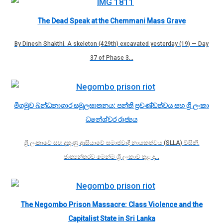
The Dead Speak at the Chemmani Mass Grave
By Dinesh Shakthi. A skeleton (429th) excavated yesterday (19) — Day
37 of Phase 3…
මීගමුව බන්ධනාගාර සමූලඝාතනය: පන්ති ප්‍රචණ්ඩත්වය සහ ශ්‍රී ලංකා
ධනේශ්වර රාජ්‍යය
ශ්‍රී ලංකාවේ සහ දකුණු ආසියාවේ සමාජවාදී නායකත්වය (SLLA) විසිනි.
ජාත්‍යන්තරව මෙන්ම ශ්‍රී ලංකාව තුළ ද…
The Negombo Prison Massacre: Class Violence and the
Capitalist State in Sri Lanka