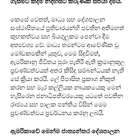
ගැසීමට කදිම නිදහසට කරුණක් සපයා දීමයි.
කෙසේ වෙතත්, මාධ්‍ය සහ දේශපාලන
සංස්ථාපිතයේ ප්‍රතිචාරයන්හි පවතින අතිමහත්
කුහකත්වය සහ බියගුලුකම පෙන්වා දීම
අත්‍යවශ්‍ය වේ. මාධ්‍ය තමන්ටම ආවේණික වූ
මෝඩකමකින් යුතුව, මෙම සිදුවීමත්,
ඇමරිකානු ජීවිතය පුරා පැතිරී ඇති ක්‍රමානුකූල
ප්‍රචණ්ඩත්වයත් අතර කිසිදු සම්බන්ධයක් නැති
සේ ක්‍රියා කරයි. ලේ පිපාසිත ප්‍රකාශ නිකුත්
කරන සහ මැර කල්ලියක නායකයෙකු මෙන්
හැසිරෙන ජනාධිපතිවරයෙකු යටතේ පවතින
රාජ්‍යය සහ පාලක පන්තිය විසින් මෙම
ප්‍රචණ්ඩත්වය ප්‍රවර්ධනය කරනු ලබයි.
ඇමරිකාවේ මෙන්ම ජාත්‍යන්තර දේශපාලන