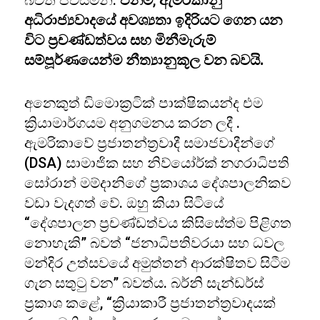
බවත් පවසමිනි.
එනම්
,
ඇමරිකානු
අධිරාජ්‍යවාදයේ අවශ්‍යතා ඉදිරියට ගෙන යන
විට ප්‍රචණ්ඩත්වය සහ මිනීමැරුම්
සම්පූර්ණයෙන්ම නීත්‍යානුකූල වන බවයි.
අනෙකුත් ඩිමොක්‍රටික් පාක්ෂිකයන්ද එම
ක්‍රියාමාර්ගයම අනුගමනය කරන ලදී .
ඇමරිකාවේ ප්‍රජාතන්ත්‍රවාදී සමාජවාදීන්ගේ
(DSA) සාමාජික සහ නිව්යෝර්ක් නගරාධිපති
සෝරාන් මම්දානිගේ ප්‍රකාශය දේශපාලනිකව
වඩා වැදගත් වේ. ඔහු කියා සිටියේ
“දේශපාලන ප්‍රචණ්ඩත්වය කිසිසේත්ම පිළිගත
නොහැකි” බවත් “ජනාධිපතිවරයා සහ ධවල
මන්දිර උත්සවයේ අමුත්තන් ආරක්ෂිතව සිටීම
ගැන සතුටු වන” බවත්ය. බර්නි සැන්ඩර්ස්
ප්‍රකාශ කළේ, “ක්‍රියාකාරී ප්‍රජාතන්ත්‍රවාදයක්