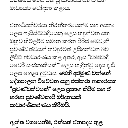
පක්ෂයේ තේරී පත් වූ සාමාජිකයන්ට සහ
මාධ්‍යයට චෝදනා කළාය.
ජනාධිපතිවරයා නිරන්තරයෙන්ම සහ අසත්‍ය
ලෙස ෆැසිස්ට්වාදියෙකු ලෙස හඳුන්වන සහ
ඔහුව හිට්ලර්ට සමාන කරන පිරිස් මෙවැනි
ප්‍රචණ්ඩත්වයන් තවදුරටත් උසිගන්වන බව
ලීවිට් අවධාරණය කළ අතර, ඇය “වාමවාදී
වෛරී සංස්කෘතියක්”’ ලෙස හැඳින්වූ දෙය දැඩි
ලෙස හෙළා දුටුවාය.
මෙහි අරමුණ වන්නේ
දේශපාලන විවේචන යනු එක්තරා ආකාරයක
“ප්‍රචණ්ඩත්වයක්” ලෙස ප්‍රකාශ කිරීම සහ ඒ
හරහා ප්‍රචණ්ඩකාරී මර්දනයක්
සාධාරණීකරණය කිරීමයි.
ඇත්ත වශයෙන්ම, එක්සත් ජනපදය තුළ