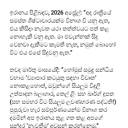
ඉරානය පිළිබඳව, 2026 අප්‍රේල්: “අද රාත්‍රියේ
සමස්ත ශිෂ්ටාචාරයක්ම විනාශ වී යනු ඇත,
එය කිසිදා නැවත යථා තත්ත්වයට පත් කළ
නොහැකි වනු ඇත. මා එවැන්නක් සිදු
වෙනවා දැකීමට කැමති නැත, නමුත් බොහෝ
විට එය එසේ සිදුවනු ඇත.”
තවද මාර්තු මාසයේදී: “හෝමුස් සමුද්‍ර සන්ධිය
වහාම ‘ව්‍යාපාර කටයුතු සඳහා විවෘත’
නොකළහොත්, ඔවුන්ගේ සියලුම විදුලි
උත්පාදන බලාගාර, තෙල් ළිං සහ ඛාර්ග් දූපත
(සහ සමහර විට සියලුම ලවණහරණ පද්ධති!)
පුපුරුවා හැර සම්පූර්ණයෙන්ම විනාශ කර
දමමින් අප ඉරානය තුළ ගත කළ අපගේ
සුන්දර ‘නැවතීම’ අවසන් කරන්නෙමු.”