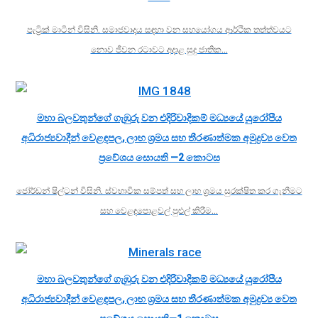
පැට්‍රික් මාටින් විසිනි. සමාජවාදය සඳහා වන සහයෝගය ආර්ථික තත්ත්වයට
නොව ජීවන රටාවට අදාළ සුදු ජාතික…
මහා බලවතුන්ගේ ගැඹුරු වන එදිරිවාදිකම් මධ්‍යයේ යුරෝපීය
අධිරාජ්‍යවාදීන් වෙළඳපල, ලාභ ශ්‍රමය සහ තීරණාත්මක අමුද්‍රව්‍ය වෙත
ප්‍රවේශය සොයති —2 කොටස
ජෝර්ඩන් ෂිල්ටන් විසිනි. ස්වභාවික සම්පත් සහ ලාභ ශ්‍රමය සුරක්ෂිත කර ගැනීමට
සහ වෙළඳපොළවල් පුළුල් කිරීම…
මහා බලවතුන්ගේ ගැඹුරු වන එදිරිවාදිකම් මධ්‍යයේ යුරෝපීය
අධිරාජ්‍යවාදීන් වෙළඳපල, ලාභ ශ්‍රමය සහ තීරණාත්මක අමුද්‍රව්‍ය වෙත