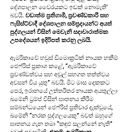
දේශපාලන වෛරයකට ඉඩක් නොමැති’
බවයි.
වඩාත්ම ප්‍රතිගාමී, ප්‍රචණ්ඩකාරී සහ
ෆැසිස්ට්වාදී දේශපාලන සම්ප්‍රදායන්ට අයත්
පුද්ගලයන් විසින් මෙවැනි සදාචාරාත්මක
උපදේශයන් ඉදිරිපත් කරනු ලබයි.
ඇමරිකාවේ හවුස් ඩිමොක්‍රටික් නායක හකීම්
ජෙෆ්රිස් ප්‍රකාශ කළේ, “ඇමරිකාවේ
ප්‍රචණ්ඩත්වය සහ අවුල් සහගත තත්ත්වය
අවසන් විය යුතු” බවයි. මීට මාස දෙකකට
පෙර, ඉරානයේ උත්තරීතර නායක අයතුල්ලා
ඛමේනි ට්‍රම්ප් විසින් ඝාතනය කිරීම
සම්බන්ධයෙන් ජෙෆ්රිස් ප්‍රතිචාර දැක්වූයේ,
ඛමේනි “නරක පුද්ගලයෙකු” බවත් ඔහුගේ
ඝාතනය ගැන තමා “කඳුළු සලන්නේ නැති”