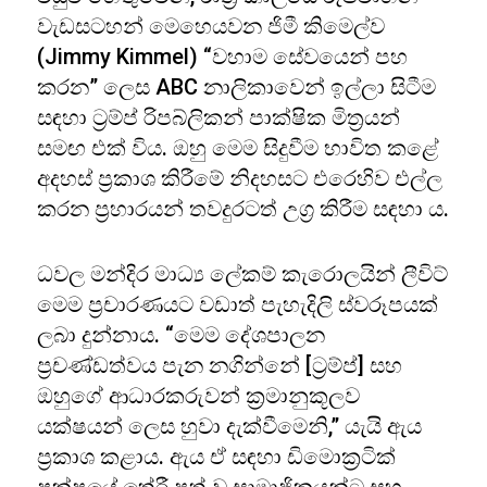
වැඩසටහන් මෙහෙයවන ජිමී කිමෙල්ව
(Jimmy Kimmel) “වහාම සේවයෙන් පහ
කරන” ලෙස ABC නාලිකාවෙන් ඉල්ලා සිටීම
සඳහා ට්‍රම්ප් රිපබ්ලිකන් පාක්ෂික මිත්‍රයන්
සමඟ එක් විය. ඔහු මෙම සිදුවීම භාවිත කළේ
අදහස් ප්‍රකාශ කිරීමේ නිදහසට එරෙහිව එල්ල
කරන ප්‍රහාරයන් තවදුරටත් උග්‍ර කිරීම සඳහා ය.
ධවල මන්දිර මාධ්‍ය ලේකම් කැරොලයින් ලීවිට්
මෙම ප්‍රචාරණයට වඩාත් පැහැදිලි ස්වරූපයක්
ලබා දුන්නාය. “මෙම දේශපාලන
ප්‍රචණ්ඩත්වය පැන නගින්නේ [ට්‍රම්ප්] සහ
ඔහුගේ ආධාරකරුවන් ක්‍රමානුකූලව
යක්ෂයන් ලෙස හුවා දැක්වීමෙනි,” යැයි ඇය
ප්‍රකාශ කළාය. ඇය ඒ සඳහා ඩිමොක්‍රටික්