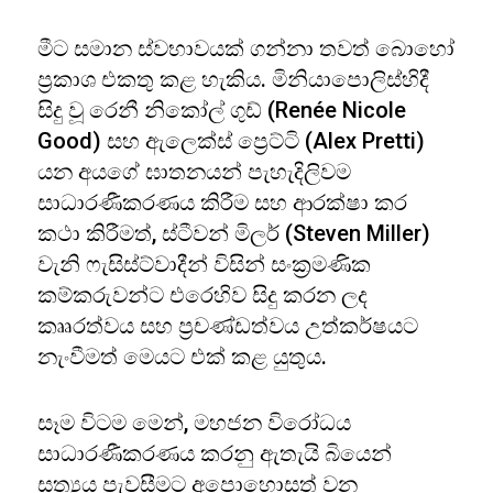
මීට සමාන ස්වභාවයක් ගන්නා තවත් බොහෝ
ප්‍රකාශ එකතු කළ හැකිය. මිනියාපොලිස්හිදී
සිදු වූ රෙනී නිකෝල් ගුඩ් (Renée Nicole
Good) සහ ඇලෙක්ස් ප්‍රෙට්ටි (Alex Pretti)
යන අයගේ ඝාතනයන් පැහැදිලිවම
සාධාරණීකරණය කිරීම සහ ආරක්ෂා කර
කථා කිරීමත්, ස්ටීවන් මිලර් (Steven Miller)
වැනි ෆැසිස්ට්වාදීන් විසින් සංක්‍රමණික
කම්කරුවන්ට එරෙහිව සිදු කරන ලද
කෲරත්වය සහ ප්‍රචණ්ඩත්වය උත්කර්ෂයට
නැංවීමත් මෙයට එක් කළ යුතුය.
සෑම විටම මෙන්, මහජන විරෝධය
සාධාරණීකරණය කරනු ඇතැයි බියෙන්
සත්‍යය පැවසීමට අපොහොසත් වන